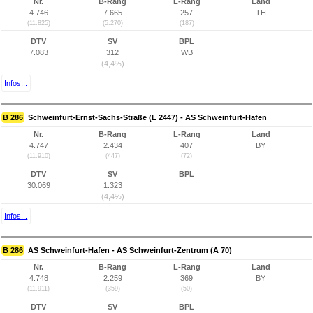
Nr.
B-Rang
L-Rang
Land
4.746
7.665
257
TH
(11.825)
(5.270)
(187)
DTV
SV
BPL
7.083
312
WB
(4,4%)
Infos...
B 286
Schweinfurt-Ernst-Sachs-Straße (L 2447) - AS Schweinfurt-Hafen
Nr.
B-Rang
L-Rang
Land
4.747
2.434
407
BY
(11.910)
(447)
(72)
DTV
SV
BPL
30.069
1.323
(4,4%)
Infos...
B 286
AS Schweinfurt-Hafen - AS Schweinfurt-Zentrum (A 70)
Nr.
B-Rang
L-Rang
Land
4.748
2.259
369
BY
(11.911)
(359)
(50)
DTV
SV
BPL