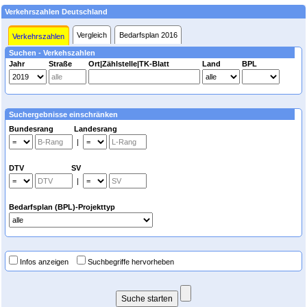
Verkehrszahlen Deutschland
Vergleich
Bedarfsplan 2016
Verkehrszahlen
Suchen - Verkehszahlen
Jahr
Straße
Ort|Zählstelle|TK-Blatt
Land
BPL
Suchergebnisse einschränken
Bundesrang Landesrang
|
DTV SV
|
Bedarfsplan (BPL)-Projekttyp
Infos anzeigen
Suchbegriffe hervorheben