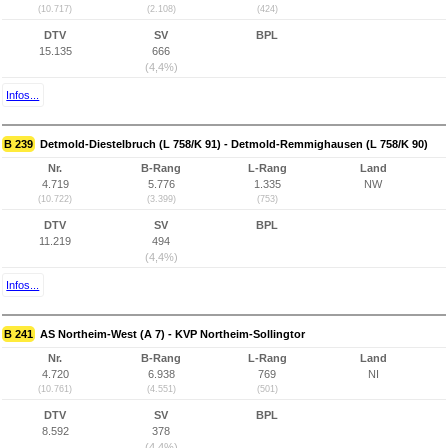
(10.717)
(2.108)
(424)
DTV
SV
BPL
15.135
666
(4,4%)
Infos...
B 239
Detmold-Diestelbruch (L 758/K 91) - Detmold-Remmighausen (L 758/K 90)
Nr.
B-Rang
L-Rang
Land
4.719
5.776
1.335
NW
(10.722)
(3.399)
(753)
DTV
SV
BPL
11.219
494
(4,4%)
Infos...
B 241
AS Northeim-West (A 7) - KVP Northeim-Sollingtor
Nr.
B-Rang
L-Rang
Land
4.720
6.938
769
NI
(10.761)
(4.551)
(501)
DTV
SV
BPL
8.592
378
(4,4%)