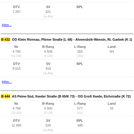
DTV
SV
BPL
7.287
321
(4,4%)
Infos...
B 432
OD Klein Rönnau, Plöner Straße (L 68) - Ahrensbök-Wensin, Ri. Garbek (K 1)
Nr.
B-Rang
L-Rang
Land
4.765
6.508
283
SH
(13.246)
(4.124)
(182)
DTV
SV
BPL
9.515
419
(4,4%)
Infos...
B 444
AS Peine-Süd, Ilseder Straße (B 65/K 73) - OD Groß Ilsede, Eichstraße (K 72)
Nr.
B-Rang
L-Rang
Land
4.766
5.500
577
NI
(13.333)
(3.128)
(311)
DTV
SV
BPL
11.959
526
WB
(4,4%)