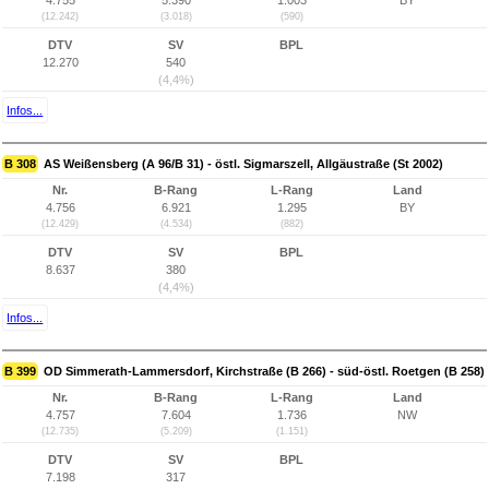
4.755
5.390
1.003
BY
(12.242)
(3.018)
(590)
DTV
SV
BPL
12.270
540
(4,4%)
Infos...
B 308
AS Weißensberg (A 96/B 31) - östl. Sigmarszell, Allgäustraße (St 2002)
Nr.
B-Rang
L-Rang
Land
4.756
6.921
1.295
BY
(12.429)
(4.534)
(882)
DTV
SV
BPL
8.637
380
(4,4%)
Infos...
B 399
OD Simmerath-Lammersdorf, Kirchstraße (B 266) - süd-östl. Roetgen (B 258)
Nr.
B-Rang
L-Rang
Land
4.757
7.604
1.736
NW
(12.735)
(5.209)
(1.151)
DTV
SV
BPL
7.198
317