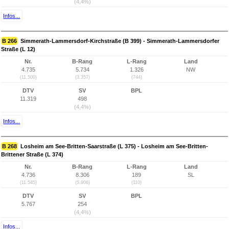
(4,4%)
Infos...
B 266
Simmerath-Lammersdorf-Kirchstraße (B 399) - Simmerath-Lammersdorfer
Straße (L 12)
Nr.
B-Rang
L-Rang
Land
4.735
5.734
1.326
NW
(11.500)
(3.357)
(744)
DTV
SV
BPL
11.319
498
(4,4%)
Infos...
B 268
Losheim am See-Britten-Saarstraße (L 375) - Losheim am See-Britten-
Brittener Straße (L 374)
Nr.
B-Rang
L-Rang
Land
4.736
8.306
189
SL
(11.545)
(5.906)
(110)
DTV
SV
BPL
5.767
254
(4,4%)
Infos...