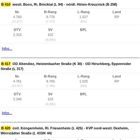
B 410
westl. Boos, Ri. Brücktal (L 94) - nördl. Hirten-Kreuznick (B 258)
Nr.
B-Rang
L-Rang
Land
4.760
9.776
1.027
RP
(12.877)
(7.373)
(851)
DTV
SV
BPL
2.315
102
(4,4%)
Infos...
B 417
OD Altendiez, Heistenbacher Straße (K 30) - OD Hirschberg, Eppenroder
Straße (L 317)
Nr.
B-Rang
L-Rang
Land
4.761
9.769
1.025
RP
(12.957)
(7.366)
(849)
DTV
SV
BPL
2.340
103
(4,4%)
Infos...
B 420
östl. Köngernheim, Ri. Friesenheim (L 425) - KVP nord-westl. Dexheim,
Wörrstädter Straße (L 433/K 44)