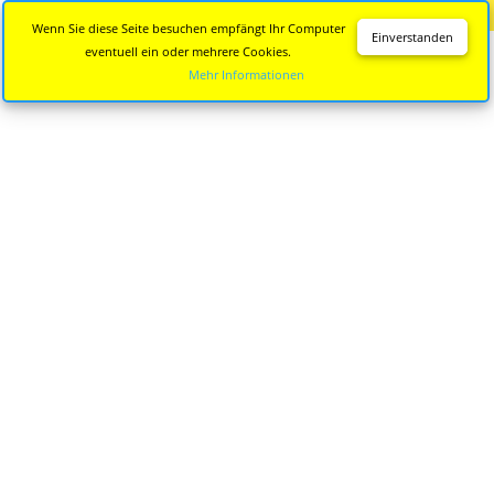
Diese Seite wird nicht mehr aktualisiert.
Zur neuen Seite
Wenn Sie diese Seite besuchen empfängt Ihr Computer
Einverstanden
eventuell ein oder mehrere Cookies.
Mehr Informationen