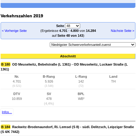
Verkehrszahlen 2019
Seite
< Vorherige Seite
(Ergebnisse
4.701
-
4.800
von
14.284
Nächste Seite >
auf
Seite 48 von 143
)
Abschnitt
B 180
OD Meuselwitz, Bebelstraße (L 1361) - OD Meuselwitz, Luckaer Straße (L
1361)
Nr.
B-Rang
L-Rang
Land
4.701
5.926
142
TH
(9.521)
(3.546)
(72)
DTV
SV
BPL
10.859
478
WB*
(4,4%)
Infos...
B 184
Rackwitz-Brodenaundorf, Ri. Lemsel (S 8) - südl. Delitzsch, Leipziger Straße
(S 4/K 7442)