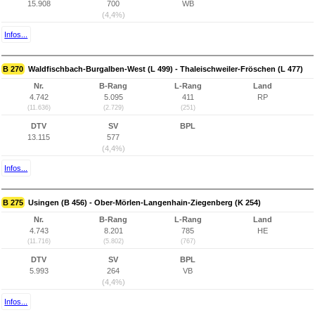
15.908
700
WB
(4,4%)
Infos...
B 270
Waldfischbach-Burgalben-West (L 499) - Thaleischweiler-Fröschen (L 477)
Nr.
B-Rang
L-Rang
Land
4.742
5.095
411
RP
(11.636)
(2.729)
(251)
DTV
SV
BPL
13.115
577
(4,4%)
Infos...
B 275
Usingen (B 456) - Ober-Mörlen-Langenhain-Ziegenberg (K 254)
Nr.
B-Rang
L-Rang
Land
4.743
8.201
785
HE
(11.716)
(5.802)
(767)
DTV
SV
BPL
5.993
264
VB
(4,4%)
Infos...