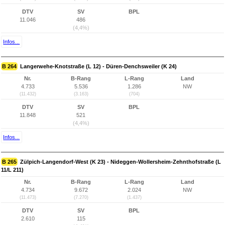
DTV
SV
BPL
11.046
486
(4,4%)
Infos...
B 264
Langerwehe-Knotstraße (L 12) - Düren-Denchsweiler (K 24)
Nr.
B-Rang
L-Rang
Land
4.733
5.536
1.286
NW
(11.432)
(3.163)
(704)
DTV
SV
BPL
11.848
521
(4,4%)
Infos...
B 265
Zülpich-Langendorf-West (K 23) - Nideggen-Wollersheim-Zehnthofstraße (L
11/L 211)
Nr.
B-Rang
L-Rang
Land
4.734
9.672
2.024
NW
(11.473)
(7.270)
(1.437)
DTV
SV
BPL
2.610
115