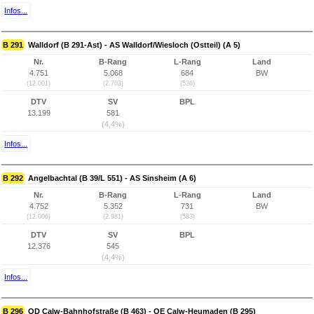
Infos...
B 291
Walldorf (B 291-Ast) - AS Walldorf/Wiesloch (Ostteil) (A 5)
Nr.
B-Rang
L-Rang
Land
4.751
5.068
684
BW
(12.001)
(2.703)
(536)
DTV
SV
BPL
13.199
581
(4,4%)
Infos...
B 292
Angelbachtal (B 39/L 551) - AS Sinsheim (A 6)
Nr.
B-Rang
L-Rang
Land
4.752
5.352
731
BW
(12.006)
(2.981)
(583)
DTV
SV
BPL
12.376
545
(4,4%)
Infos...
B 296
OD Calw-Bahnhofstraße (B 463) - OE Calw-Heumaden (B 295)