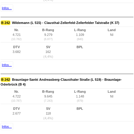
Infos...
B 242
Wildemann (L 515) - Clausthal-Zellerfeld-Zellerfelder Talstraße (K 37)
Nr.
B-Rang
L-Rang
Land
4.721
9.279
1.109
NI
(10.782)
(6.877)
(840)
DTV
SV
BPL
3.682
162
(4,4%)
Infos...
B 242
Braunlage-Sankt Andreasberg-Clausthaler Straße (L 519) - Braunlage-
Oderbrück (B 4)
Nr.
B-Rang
L-Rang
Land
4.722
9.645
1.148
NI
(10.787)
(7.243)
(879)
DTV
SV
BPL
2.677
118
(4,4%)
Infos...