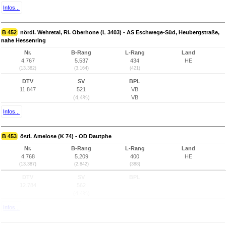
Infos...
B 452
nördl. Wehretal, Ri. Oberhone (L 3403) - AS Eschwege-Süd, Heubergstraße,
nahe Hessenring
Nr.
B-Rang
L-Rang
Land
4.767
5.537
434
HE
(13.382)
(3.164)
(421)
DTV
SV
BPL
11.847
521
VB
(4,4%)
VB
Infos...
B 453
östl. Amelose (K 74) - OD Dautphe
Nr.
B-Rang
L-Rang
Land
4.768
5.209
400
HE
(13.387)
(2.842)
(388)
DTV
SV
BPL
12.784
562
(4,4%)
Infos...