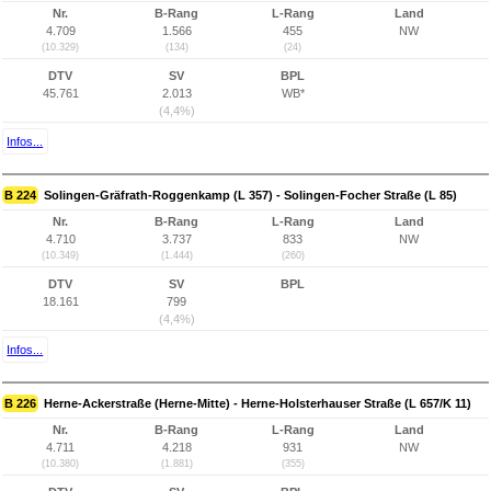
Nr.
B-Rang
L-Rang
Land
4.709
1.566
455
NW
(10.329)
(134)
(24)
DTV
SV
BPL
45.761
2.013
WB*
(4,4%)
Infos...
B 224
Solingen-Gräfrath-Roggenkamp (L 357) - Solingen-Focher Straße (L 85)
Nr.
B-Rang
L-Rang
Land
4.710
3.737
833
NW
(10.349)
(1.444)
(260)
DTV
SV
BPL
18.161
799
(4,4%)
Infos...
B 226
Herne-Ackerstraße (Herne-Mitte) - Herne-Holsterhauser Straße (L 657/K 11)
Nr.
B-Rang
L-Rang
Land
4.711
4.218
931
NW
(10.380)
(1.881)
(355)