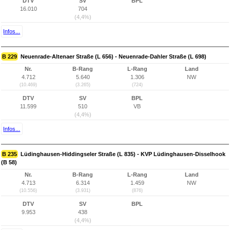
DTV
SV
BPL
16.010
704
(4,4%)
Infos...
B 229
Neuenrade-Altenaer Straße (L 656) - Neuenrade-Dahler Straße (L 698)
Nr.
B-Rang
L-Rang
Land
4.712
5.640
1.306
NW
(10.469)
(3.265)
(724)
DTV
SV
BPL
11.599
510
VB
(4,4%)
Infos...
B 235
Lüdinghausen-Hiddingseler Straße (L 835) - KVP Lüdinghausen-Disselhook
(B 58)
Nr.
B-Rang
L-Rang
Land
4.713
6.314
1.459
NW
(10.556)
(3.931)
(876)
DTV
SV
BPL
9.953
438
(4,4%)