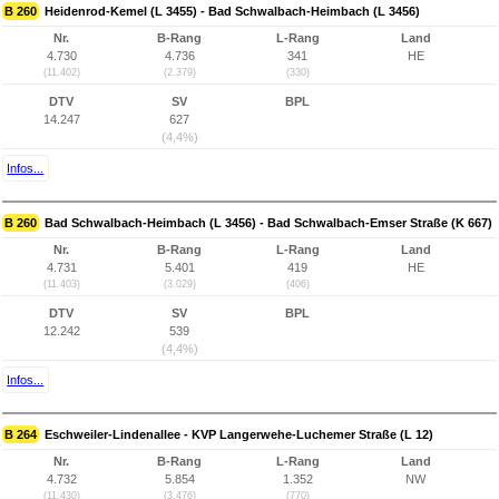
B 260
Heidenrod-Kemel (L 3455) - Bad Schwalbach-Heimbach (L 3456)
Nr.
B-Rang
L-Rang
Land
4.730
4.736
341
HE
(11.402)
(2.379)
(330)
DTV
SV
BPL
14.247
627
(4,4%)
Infos...
B 260
Bad Schwalbach-Heimbach (L 3456) - Bad Schwalbach-Emser Straße (K 667)
Nr.
B-Rang
L-Rang
Land
4.731
5.401
419
HE
(11.403)
(3.029)
(406)
DTV
SV
BPL
12.242
539
(4,4%)
Infos...
B 264
Eschweiler-Lindenallee - KVP Langerwehe-Luchemer Straße (L 12)
Nr.
B-Rang
L-Rang
Land
4.732
5.854
1.352
NW
(11.430)
(3.476)
(770)