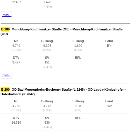
32.457
1.428
(4,4%)
Infos...
B 289
Münchberg-Kirchlamitzer Straße (OE) - Münchberg-Kirchlamitzer Straße
(OU)
Nr.
B-Rang
L-Rang
Land
4.749
9.398
1.699
BY
(11.956)
(6.996)
(1.286)
DTV
SV
BPL
3.427
151
(4,4%)
Infos...
B 290
OD Bad Mergentheim-Buchener Straße (L 2248) - OD Lauda-Königshofen-
Unterbalbach (K 2847)
Nr.
B-Rang
L-Rang
Land
4.750
4.713
610
BW
(11.990)
(2.356)
(462)
DTV
SV
BPL
14.310
630
(4,4%)