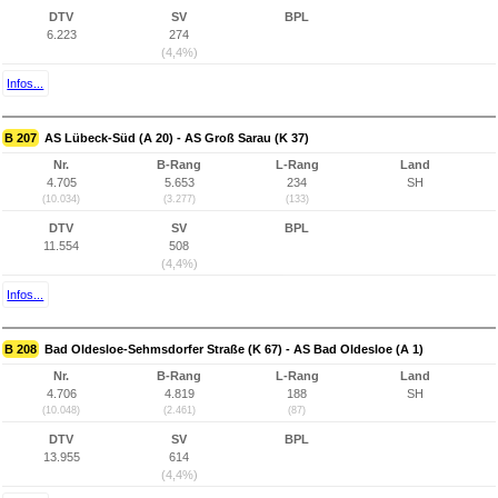
DTV
SV
BPL
6.223
274
(4,4%)
Infos...
B 207
AS Lübeck-Süd (A 20) - AS Groß Sarau (K 37)
Nr.
B-Rang
L-Rang
Land
4.705
5.653
234
SH
(10.034)
(3.277)
(133)
DTV
SV
BPL
11.554
508
(4,4%)
Infos...
B 208
Bad Oldesloe-Sehmsdorfer Straße (K 67) - AS Bad Oldesloe (A 1)
Nr.
B-Rang
L-Rang
Land
4.706
4.819
188
SH
(10.048)
(2.461)
(87)
DTV
SV
BPL
13.955
614
(4,4%)