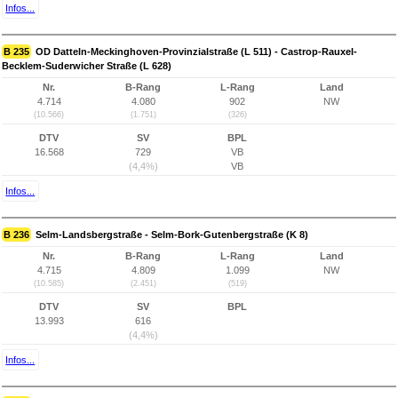
Infos...
B 235
OD Datteln-Meckinghoven-Provinzialstraße (L 511) - Castrop-Rauxel-
Becklem-Suderwicher Straße (L 628)
Nr.
B-Rang
L-Rang
Land
4.714
4.080
902
NW
(10.566)
(1.751)
(326)
DTV
SV
BPL
16.568
729
VB
(4,4%)
VB
Infos...
B 236
Selm-Landsbergstraße - Selm-Bork-Gutenbergstraße (K 8)
Nr.
B-Rang
L-Rang
Land
4.715
4.809
1.099
NW
(10.585)
(2.451)
(519)
DTV
SV
BPL
13.993
616
(4,4%)
Infos...