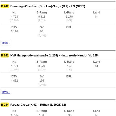
B 242
Braunlage/Oberharz (Brocken)-Sorge (B 4) - LG (NI/ST)
Nr.
B-Rang
L-Rang
Land
4.723
9.816
1.170
NI
(10.788)
(7.413)
(901)
DTV
SV
BPL
2.126
94
(4,4%)
Infos...
B 242
KVP Harzgerode-Wallstraße (L 235) - Harzgerode-Neudorf (L 235)
Nr.
B-Rang
L-Rang
Land
4.724
8.921
412
ST
(10.797)
(6.520)
(346)
DTV
SV
BPL
4.462
196
(4,4%)
Infos...
B 244
Parsau-Croya (K 91) - Rühen (L 290/K 32)
Nr.
B-Rang
L-Rang
Land
4.725
7.838
895
NI