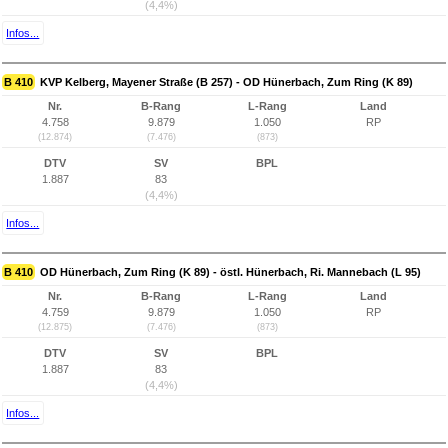
(4,4%)
Infos...
B 410
KVP Kelberg, Mayener Straße (B 257) - OD Hünerbach, Zum Ring (K 89)
Nr.
B-Rang
L-Rang
Land
4.758
9.879
1.050
RP
(12.874)
(7.476)
(873)
DTV
SV
BPL
1.887
83
(4,4%)
Infos...
B 410
OD Hünerbach, Zum Ring (K 89) - östl. Hünerbach, Ri. Mannebach (L 95)
Nr.
B-Rang
L-Rang
Land
4.759
9.879
1.050
RP
(12.875)
(7.476)
(873)
DTV
SV
BPL
1.887
83
(4,4%)
Infos...