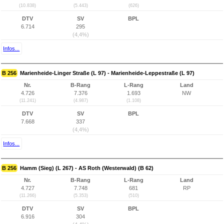
(10.838)
(5.443)
(626)
DTV
SV
BPL
6.714
295
(4,4%)
Infos...
B 256
Marienheide-Linger Straße (L 97) - Marienheide-Leppestraße (L 97)
Nr.
B-Rang
L-Rang
Land
4.726
7.376
1.693
NW
(11.241)
(4.987)
(1.108)
DTV
SV
BPL
7.668
337
(4,4%)
Infos...
B 256
Hamm (Sieg) (L 267) - AS Roth (Westerwald) (B 62)
Nr.
B-Rang
L-Rang
Land
4.727
7.748
681
RP
(11.266)
(5.353)
(510)
DTV
SV
BPL
6.916
304