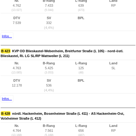
Nr.
B-Rang
L-Rang
Land
4.762
7.433
639
RP
(13.027)
(5.044)
(473)
DTV
SV
BPL
7.539
332
(4,4%)
Infos...
B 423
KVP OD Blieskastel-Webenheim, Breitfurter Straße (L 105) - nord-östl.
Blieskastel, Ri. LG SL/RP Wattweiler (L 211)
Nr.
B-Rang
L-Rang
Land
4.763
5.425
125
SL
(13.085)
(3.053)
(48)
DTV
SV
BPL
12.178
536
(4,4%)
Infos...
B 428
nördl. Hackenheim, Bosenheimer Straße (L 411) - AS Hackenheim-Ost,
Volxheimer Straße (L 412)
Nr.
B-Rang
L-Rang
Land
4.764
7.561
656
RP
(13.168)
(5.169)
(487)