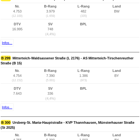
Nr.
B-Rang
L-Rang
Land
4.753
3.979
482
BW
(12.100)
(1.659)
(335)
DTV
SV
BPL
16.995
748
(4,4%)
Infos...
B 299
Mitterteich-Waldsassener Straße (L 2176) - AS Mitterteich-Tirschenreuther
Straße (B 15)
Nr.
B-Rang
L-Rang
Land
4.754
7.390
1.386
BY
(12.152)
(5.001)
(973)
DTV
SV
BPL
7.643
336
(4,4%)
Infos...
B 300
Ursberg-St. Maria-Hauptstraße - KVP Thannhausen, Münsterhauser Straße
(St 2025)
Nr.
B-Rang
L-Rang
Land