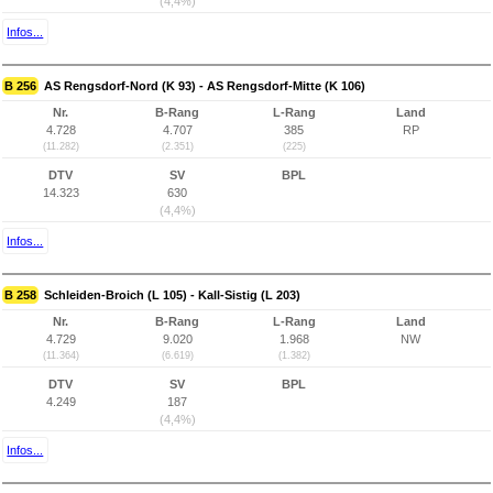
(4,4%)
Infos...
B 256
AS Rengsdorf-Nord (K 93) - AS Rengsdorf-Mitte (K 106)
Nr.
B-Rang
L-Rang
Land
4.728
4.707
385
RP
(11.282)
(2.351)
(225)
DTV
SV
BPL
14.323
630
(4,4%)
Infos...
B 258
Schleiden-Broich (L 105) - Kall-Sistig (L 203)
Nr.
B-Rang
L-Rang
Land
4.729
9.020
1.968
NW
(11.364)
(6.619)
(1.382)
DTV
SV
BPL
4.249
187
(4,4%)
Infos...