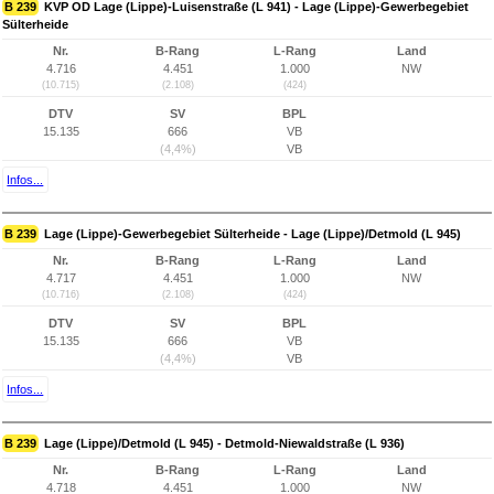
B 239
KVP OD Lage (Lippe)-Luisenstraße (L 941) - Lage (Lippe)-Gewerbegebiet
Sülterheide
Nr.
B-Rang
L-Rang
Land
4.716
4.451
1.000
NW
(10.715)
(2.108)
(424)
DTV
SV
BPL
15.135
666
VB
(4,4%)
VB
Infos...
B 239
Lage (Lippe)-Gewerbegebiet Sülterheide - Lage (Lippe)/Detmold (L 945)
Nr.
B-Rang
L-Rang
Land
4.717
4.451
1.000
NW
(10.716)
(2.108)
(424)
DTV
SV
BPL
15.135
666
VB
(4,4%)
VB
Infos...
B 239
Lage (Lippe)/Detmold (L 945) - Detmold-Niewaldstraße (L 936)
Nr.
B-Rang
L-Rang
Land
4.718
4.451
1.000
NW