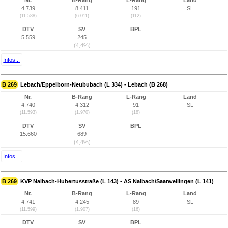
Nr.
B-Rang
L-Rang
Land
4.739
8.411
191
SL
(11.588)
(6.011)
(112)
DTV
SV
BPL
5.559
245
(4,4%)
Infos...
B 269
Lebach/Eppelborn-Neububach (L 334) - Lebach (B 268)
Nr.
B-Rang
L-Rang
Land
4.740
4.312
91
SL
(11.593)
(1.970)
(18)
DTV
SV
BPL
15.660
689
(4,4%)
Infos...
B 269
KVP Nalbach-Hubertusstraße (L 143) - AS Nalbach/Saarwellingen (L 141)
Nr.
B-Rang
L-Rang
Land
4.741
4.245
89
SL
(11.599)
(1.907)
(16)
DTV
SV
BPL