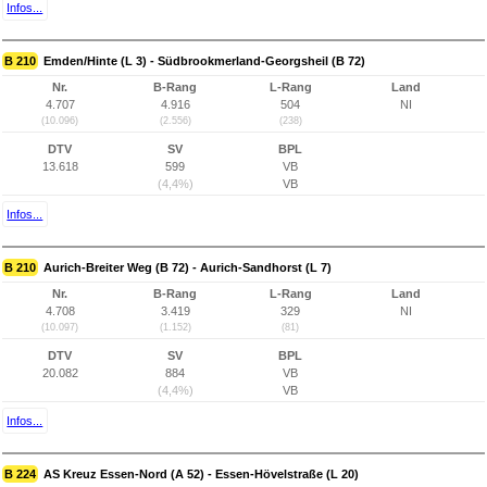
Infos...
B 210
Emden/Hinte (L 3) - Südbrookmerland-Georgsheil (B 72)
Nr.
B-Rang
L-Rang
Land
4.707
4.916
504
NI
(10.096)
(2.556)
(238)
DTV
SV
BPL
13.618
599
VB
(4,4%)
VB
Infos...
B 210
Aurich-Breiter Weg (B 72) - Aurich-Sandhorst (L 7)
Nr.
B-Rang
L-Rang
Land
4.708
3.419
329
NI
(10.097)
(1.152)
(81)
DTV
SV
BPL
20.082
884
VB
(4,4%)
VB
Infos...
B 224
AS Kreuz Essen-Nord (A 52) - Essen-Hövelstraße (L 20)