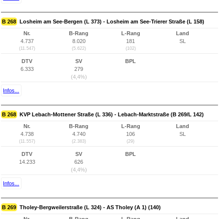
B 268
Losheim am See-Bergen (L 373) - Losheim am See-Trierer Straße (L 158)
Nr.
B-Rang
L-Rang
Land
4.737
8.020
181
SL
(11.547)
(5.622)
(102)
DTV
SV
BPL
6.333
279
(4,4%)
Infos...
B 268
KVP Lebach-Mottener Straße (L 336) - Lebach-Marktstraße (B 269/L 142)
Nr.
B-Rang
L-Rang
Land
4.738
4.740
106
SL
(11.557)
(2.383)
(29)
DTV
SV
BPL
14.233
626
(4,4%)
Infos...
B 269
Tholey-Bergweilerstraße (L 324) - AS Tholey (A 1) (140)