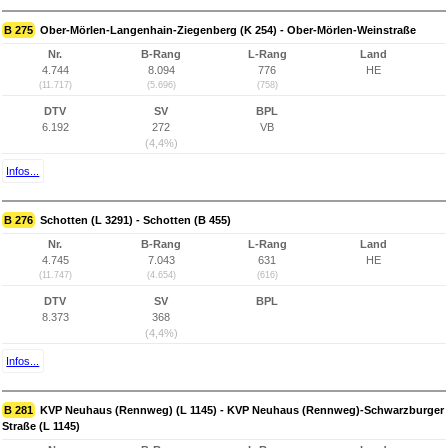
B 275
Ober-Mörlen-Langenhain-Ziegenberg (K 254) - Ober-Mörlen-Weinstraße
Nr.
B-Rang
L-Rang
Land
4.744
8.094
776
HE
(11.717)
(5.696)
(758)
DTV
SV
BPL
6.192
272
VB
(4,4%)
Infos...
B 276
Schotten (L 3291) - Schotten (B 455)
Nr.
B-Rang
L-Rang
Land
4.745
7.043
631
HE
(11.747)
(4.654)
(616)
DTV
SV
BPL
8.373
368
(4,4%)
Infos...
B 281
KVP Neuhaus (Rennweg) (L 1145) - KVP Neuhaus (Rennweg)-Schwarzburger
Straße (L 1145)