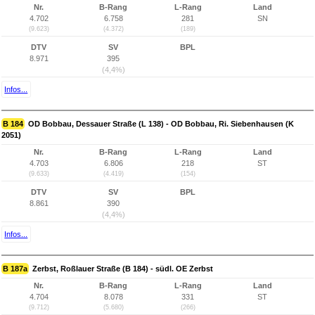
Nr.
B-Rang
L-Rang
Land
4.702
6.758
281
SN
(9.623)
(4.372)
(189)
DTV
SV
BPL
8.971
395
(4,4%)
Infos...
B 184
OD Bobbau, Dessauer Straße (L 138) - OD Bobbau, Ri. Siebenhausen (K
2051)
Nr.
B-Rang
L-Rang
Land
4.703
6.806
218
ST
(9.633)
(4.419)
(154)
DTV
SV
BPL
8.861
390
(4,4%)
Infos...
B 187a
Zerbst, Roßlauer Straße (B 184) - südl. OE Zerbst
Nr.
B-Rang
L-Rang
Land
4.704
8.078
331
ST
(9.712)
(5.680)
(266)