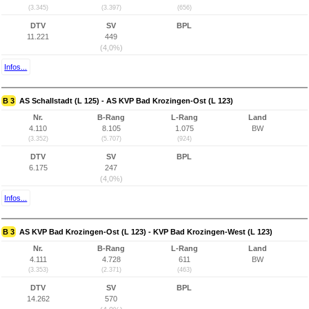
(3.345)
(3.397)
(656)
DTV
SV
BPL
11.221
449
(4,0%)
Infos...
B 3
AS Schallstadt (L 125) - AS KVP Bad Krozingen-Ost (L 123)
Nr.
B-Rang
L-Rang
Land
4.110
8.105
1.075
BW
(3.352)
(5.707)
(924)
DTV
SV
BPL
6.175
247
(4,0%)
Infos...
B 3
AS KVP Bad Krozingen-Ost (L 123) - KVP Bad Krozingen-West (L 123)
Nr.
B-Rang
L-Rang
Land
4.111
4.728
611
BW
(3.353)
(2.371)
(463)
DTV
SV
BPL
14.262
570