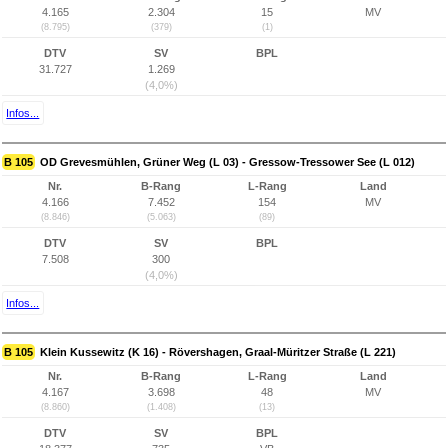
4.165
2.304
15
MV
(8.795)
(379)
(1)
DTV
SV
BPL
31.727
1.269
(4,0%)
Infos...
B 105
OD Grevesmühlen, Grüner Weg (L 03) - Gressow-Tressower See (L 012)
Nr.
B-Rang
L-Rang
Land
4.166
7.452
154
MV
(8.846)
(5.063)
(89)
DTV
SV
BPL
7.508
300
(4,0%)
Infos...
B 105
Klein Kussewitz (K 16) - Rövershagen, Graal-Müritzer Straße (L 221)
Nr.
B-Rang
L-Rang
Land
4.167
3.698
48
MV
(8.860)
(1.408)
(13)
DTV
SV
BPL