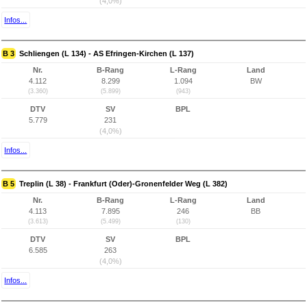
(4,0%)
Infos...
B 3
Schliengen (L 134) - AS Efringen-Kirchen (L 137)
Nr.
B-Rang
L-Rang
Land
4.112
8.299
1.094
BW
(3.360)
(5.899)
(943)
DTV
SV
BPL
5.779
231
(4,0%)
Infos...
B 5
Treplin (L 38) - Frankfurt (Oder)-Gronenfelder Weg (L 382)
Nr.
B-Rang
L-Rang
Land
4.113
7.895
246
BB
(3.613)
(5.499)
(130)
DTV
SV
BPL
6.585
263
(4,0%)
Infos...