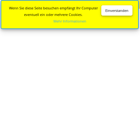
Diese Seite wird nicht mehr aktualisiert.
Zur neuen Seite
Wenn Sie diese Seite besuchen empfängt Ihr Computer
Einverstanden
eventuell ein oder mehrere Cookies.
Mehr Informationen