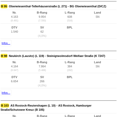
B 95
Oberwiesenthal-Tellerhäuserstraße (L 271) - BG Oberwiesenthal (D/CZ)
Nr.
B-Rang
L-Rang
Land
4.163
9.954
608
SN
(8.491)
(7.550)
(516)
DTV
SV
BPL
1.540
62
(4,0%)
Infos...
B 98
Neukirch (Lausitz) (L 119) - Steinigtwolmsdorf-Weifaer Straße (K 7247)
Nr.
B-Rang
L-Rang
Land
4.164
7.864
384
SN
(8.647)
(5.468)
(292)
DTV
SV
BPL
6.654
266
(4,0%)
Infos...
B 103
AS Rostock-Reutershagen (L 10) - AS Rostock, Hamburger
Straße/Schutower Kreuz (B 105)
Nr.
B-Rang
L-Rang
Land