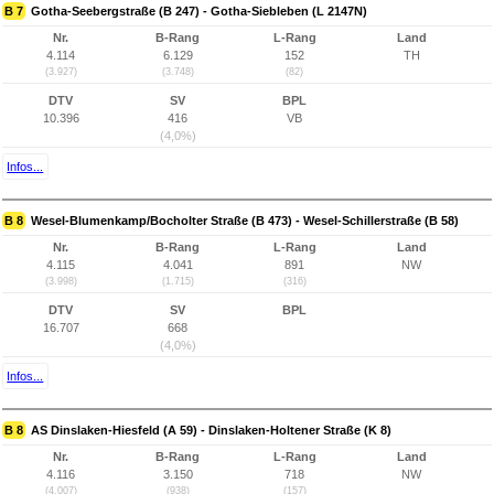
B 7
Gotha-Seebergstraße (B 247) - Gotha-Siebleben (L 2147N)
Nr.
B-Rang
L-Rang
Land
4.114
6.129
152
TH
(3.927)
(3.748)
(82)
DTV
SV
BPL
10.396
416
VB
(4,0%)
Infos...
B 8
Wesel-Blumenkamp/Bocholter Straße (B 473) - Wesel-Schillerstraße (B 58)
Nr.
B-Rang
L-Rang
Land
4.115
4.041
891
NW
(3.998)
(1.715)
(316)
DTV
SV
BPL
16.707
668
(4,0%)
Infos...
B 8
AS Dinslaken-Hiesfeld (A 59) - Dinslaken-Holtener Straße (K 8)
Nr.
B-Rang
L-Rang
Land
4.116
3.150
718
NW
(4.007)
(938)
(157)