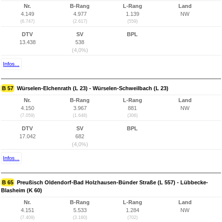
Nr.
B-Rang
L-Rang
Land
4.149
4.977
1.139
NW
(6.747)
(2.617)
(559)
DTV
SV
BPL
13.438
538
(4,0%)
Infos...
B 57
Würselen-Elchenrath (L 23) - Würselen-Schweilbach (L 23)
Nr.
B-Rang
L-Rang
Land
4.150
3.967
881
NW
(7.059)
(1.648)
(306)
DTV
SV
BPL
17.042
682
(4,0%)
Infos...
B 65
Preußisch Oldendorf-Bad Holzhausen-Bünder Straße (L 557) - Lübbecke-
Blasheim (K 60)
Nr.
B-Rang
L-Rang
Land
4.151
5.533
1.284
NW
(7.409)
(3.160)
(702)