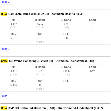
Infos...
B 53
Bernkastel-Kues-Wehlen (K 73) - Zeltingen-Rachtig (B 50)
Nr.
B-Rang
L-Rang
Land
4.147
7.717
678
RP
(6.691)
(5.322)
(507)
DTV
SV
BPL
6.973
279
FD
(4,0%)
Infos...
GVS
OD Werne-Hansaring (B 233/K 19) - OD Werne-Steinstraße (L 507)
Nr.
B-Rang
L-Rang
Land
4.148
8.620
1.926
NW
(6.736)
(6.220)
(1.340)
DTV
SV
BPL
5.116
205
(4,0%)
Infos...
B 54
KVP OD Dortmund-Brechten (L 511) - OA Dortmund-Lindenhorst (L 657)