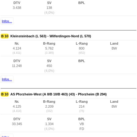
DTV
SV
BPL
3.438
138
(4,0%)
Infos...
B 10
Kleinsteinbach (L 563) - Wilferdingen-Nord (L 570)
Nr.
B-Rang
L-Rang
Land
4.124
5.762
800
BW
(4.411)
(3.385)
(652)
DTV
SV
BPL
11.248
450
(4,0%)
Infos...
B 10
AS Pforzheim-West (A 8/B 10/B 463) (43) - Pforzheim (B 294)
Nr.
B-Rang
L-Rang
Land
4.125
2.209
214
BW
(4.414)
(332)
(75)
DTV
SV
BPL
33.345
1.334
VB
(4,0%)
FD