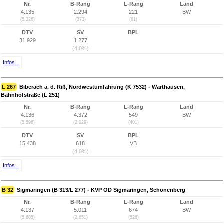
Nr.
B-Rang
L-Rang
Land
4.135
2.294
221
BW
(5.326)
(373)
(81)
DTV
SV
BPL
31.929
1.277
(4,0%)
Infos...
L 267
Biberach a. d. Riß, Nordwestumfahrung (K 7532) - Warthausen,
Bahnhofstraße (L 251)
Nr.
B-Rang
L-Rang
Land
4.136
4.372
549
BW
(5.596)
(2.029)
(401)
DTV
SV
BPL
15.438
618
VB
(4,0%)
Infos...
B 32
Sigmaringen (B 313/L 277) - KVP OD Sigmaringen, Schönenberg
Nr.
B-Rang
L-Rang
Land
4.137
5.011
674
BW
(5.685)
(2.651)
(526)