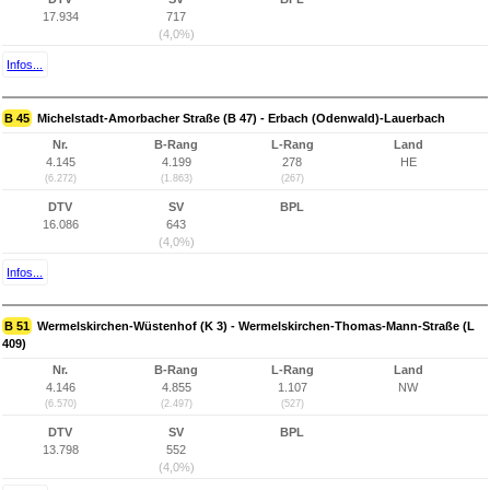
17.934
717
(4,0%)
Infos...
B 45
Michelstadt-Amorbacher Straße (B 47) - Erbach (Odenwald)-Lauerbach
Nr.
B-Rang
L-Rang
Land
4.145
4.199
278
HE
(6.272)
(1.863)
(267)
DTV
SV
BPL
16.086
643
(4,0%)
Infos...
B 51
Wermelskirchen-Wüstenhof (K 3) - Wermelskirchen-Thomas-Mann-Straße (L
409)
Nr.
B-Rang
L-Rang
Land
4.146
4.855
1.107
NW
(6.570)
(2.497)
(527)
DTV
SV
BPL
13.798
552
(4,0%)