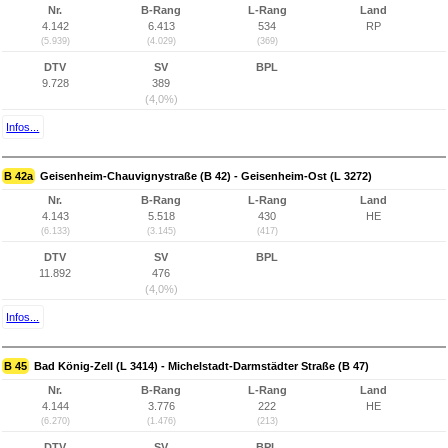
Nr.
B-Rang
L-Rang
Land
4.142
6.413
534
RP
(5.939)
(4.029)
(369)
DTV
SV
BPL
9.728
389
(4,0%)
Infos...
B 42a
Geisenheim-Chauvignystraße (B 42) - Geisenheim-Ost (L 3272)
Nr.
B-Rang
L-Rang
Land
4.143
5.518
430
HE
(6.133)
(3.145)
(417)
DTV
SV
BPL
11.892
476
(4,0%)
Infos...
B 45
Bad König-Zell (L 3414) - Michelstadt-Darmstädter Straße (B 47)
Nr.
B-Rang
L-Rang
Land
4.144
3.776
222
HE
(6.270)
(1.476)
(213)
DTV
SV
BPL