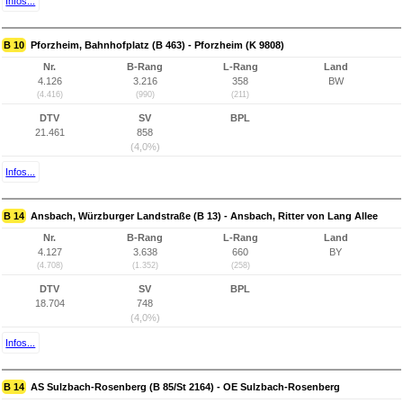
Infos...
B 10
Pforzheim, Bahnhofplatz (B 463) - Pforzheim (K 9808)
Nr.
B-Rang
L-Rang
Land
4.126
3.216
358
BW
(4.416)
(990)
(211)
DTV
SV
BPL
21.461
858
(4,0%)
Infos...
B 14
Ansbach, Würzburger Landstraße (B 13) - Ansbach, Ritter von Lang Allee
Nr.
B-Rang
L-Rang
Land
4.127
3.638
660
BY
(4.708)
(1.352)
(258)
DTV
SV
BPL
18.704
748
(4,0%)
Infos...
B 14
AS Sulzbach-Rosenberg (B 85/St 2164) - OE Sulzbach-Rosenberg