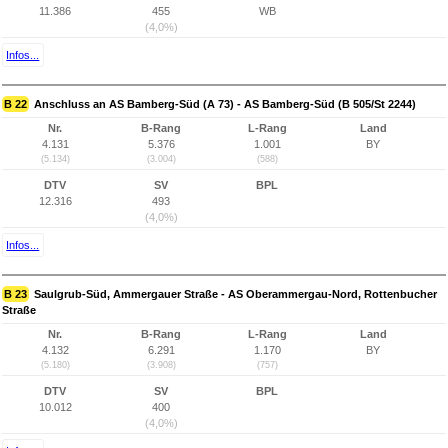
11.386
455
WB
(4,0%)
Infos...
B 22
Anschluss an AS Bamberg-Süd (A 73) - AS Bamberg-Süd (B 505/St 2244)
Nr.
B-Rang
L-Rang
Land
4.131
5.376
1.001
BY
(5.134)
(3.004)
(588)
DTV
SV
BPL
12.316
493
(4,0%)
Infos...
B 23
Saulgrub-Süd, Ammergauer Straße - AS Oberammergau-Nord, Rottenbucher
Straße
Nr.
B-Rang
L-Rang
Land
4.132
6.291
1.170
BY
(5.180)
(3.908)
(757)
DTV
SV
BPL
10.012
400
(4,0%)