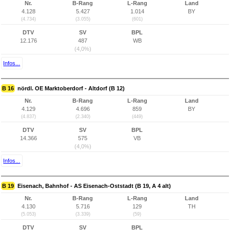
Nr.
B-Rang
L-Rang
Land
4.128
5.427
1.014
BY
(4.734)
(3.055)
(601)
DTV
SV
BPL
12.176
487
WB
(4,0%)
Infos...
B 16
nördl. OE Marktoberdorf - Altdorf (B 12)
Nr.
B-Rang
L-Rang
Land
4.129
4.696
859
BY
(4.837)
(2.340)
(449)
DTV
SV
BPL
14.366
575
VB
(4,0%)
Infos...
B 19
Eisenach, Bahnhof - AS Eisenach-Oststadt (B 19, A 4 alt)
Nr.
B-Rang
L-Rang
Land
4.130
5.716
129
TH
(5.053)
(3.339)
(59)
DTV
SV
BPL