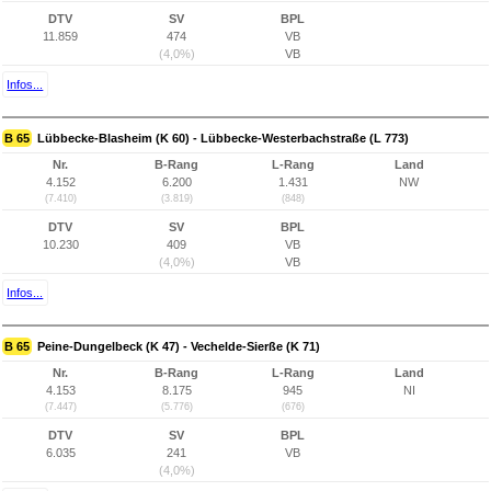
DTV
SV
BPL
11.859
474
VB
(4,0%)
VB
Infos...
B 65
Lübbecke-Blasheim (K 60) - Lübbecke-Westerbachstraße (L 773)
Nr.
B-Rang
L-Rang
Land
4.152
6.200
1.431
NW
(7.410)
(3.819)
(848)
DTV
SV
BPL
10.230
409
VB
(4,0%)
VB
Infos...
B 65
Peine-Dungelbeck (K 47) - Vechelde-Sierße (K 71)
Nr.
B-Rang
L-Rang
Land
4.153
8.175
945
NI
(7.447)
(5.776)
(676)
DTV
SV
BPL
6.035
241
VB
(4,0%)