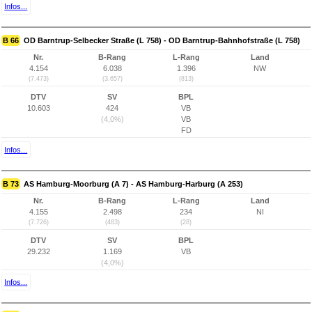
Infos...
B 66
OD Barntrup-Selbecker Straße (L 758) - OD Barntrup-Bahnhofstraße (L 758)
Nr.
B-Rang
L-Rang
Land
4.154
6.038
1.396
NW
(7.473)
(3.657)
(813)
DTV
SV
BPL
10.603
424
VB
(4,0%)
VB
FD
Infos...
B 73
AS Hamburg-Moorburg (A 7) - AS Hamburg-Harburg (A 253)
Nr.
B-Rang
L-Rang
Land
4.155
2.498
234
NI
(7.726)
(483)
(28)
DTV
SV
BPL
29.232
1.169
VB
(4,0%)
Infos...