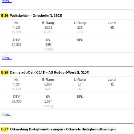
Infos...
B 26
Wolfskehlen - Griesheim (L 3303)
Nr.
B-Rang
L-Rang
Land
4.133
4.613
325
HE
(5.205)
(2.261)
(314)
DTV
SV
BPL
14.625
585
(4,0%)
Infos...
B 26
Darmstadt-Ost (K 141) - AS Roßdorf-West (L 3104)
Nr.
B-Rang
L-Rang
Land
4.134
1.907
17
HE
(5.215)
(220)
(42)
DTV
SV
BPL
39.338
1.574
(4,0%)
Infos...
B 27
Ortsanfang Bietigheim-Bissingen - Ortsende Bietigheim-Bissingen