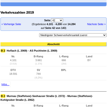
Verkehrszahlen 2019
Seite
< Vorherige Seite
(Ergebnisse
4.101
-
4.200
von
14.284
Nächste Seite >
auf
Seite 42 von 143
)
Abschnitt
B 2
Hoflach (L 2069) - AS Puchheim (L 2069)
Nr.
B-Rang
L-Rang
Land
4.101
3.661
666
BY
(3.014)
(1.374)
(264)
DTV
SV
BPL
18.591
744
(4,0%)
Infos...
B 2
Murnau (Staffelsee)-Seehauser Straße (L 2372) - Murnau (Staffelsee)-
Kohlgruber Straße (L 2062)
Nr.
B-Rang
L-Rang
Land