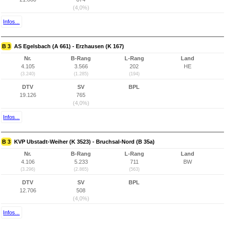
(4,0%)
Infos...
B 3
AS Egelsbach (A 661) - Erzhausen (K 167)
Nr.
B-Rang
L-Rang
Land
4.105
3.566
202
HE
(3.240)
(1.285)
(194)
DTV
SV
BPL
19.126
765
(4,0%)
Infos...
B 3
KVP Ubstadt-Weiher (K 3523) - Bruchsal-Nord (B 35a)
Nr.
B-Rang
L-Rang
Land
4.106
5.233
711
BW
(3.296)
(2.865)
(563)
DTV
SV
BPL
12.706
508
(4,0%)
Infos...