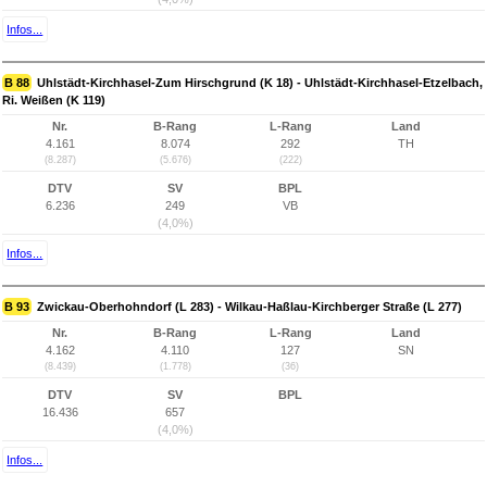
Infos...
B 88
Uhlstädt-Kirchhasel-Zum Hirschgrund (K 18) - Uhlstädt-Kirchhasel-Etzelbach,
Ri. Weißen (K 119)
Nr.
B-Rang
L-Rang
Land
4.161
8.074
292
TH
(8.287)
(5.676)
(222)
DTV
SV
BPL
6.236
249
VB
(4,0%)
Infos...
B 93
Zwickau-Oberhohndorf (L 283) - Wilkau-Haßlau-Kirchberger Straße (L 277)
Nr.
B-Rang
L-Rang
Land
4.162
4.110
127
SN
(8.439)
(1.778)
(36)
DTV
SV
BPL
16.436
657
(4,0%)
Infos...