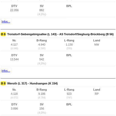
DTV
SV
BPL
22.056
882
(4,0%)
Infos...
B 8
Troisdorf-Siebengebirgsallee (L 143) - AS Troisdorf/Siegburg-Brückberg (B 56)
Nr.
B-Rang
L-Rang
Land
4.117
4.940
1.130
NW
(4.046)
(2.580)
(550)
DTV
SV
BPL
13.544
542
(4,0%)
Infos...
B 8
Weroth (L 317) - Hundsangen (K 154)
Nr.
B-Rang
L-Rang
Land
4.118
9.186
923
RP
(4.072)
(6.784)
(747)
DTV
SV
BPL
3.896
156
(4,0%)