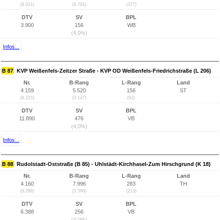
(8.021)
(6.781)
(377)
DTV
SV
BPL
3.900
156
WB
(4,0%)
Infos...
B 87
KVP Weißenfels-Zeitzer Straße - KVP OD Weißenfels-Friedrichstraße (L 206)
Nr.
B-Rang
L-Rang
Land
4.159
5.520
156
ST
(8.215)
(3.147)
(92)
DTV
SV
BPL
11.890
476
VB
(4,0%)
Infos...
B 88
Rudolstadt-Oststraße (B 85) - Uhlstädt-Kirchhasel-Zum Hirschgrund (K 18)
Nr.
B-Rang
L-Rang
Land
4.160
7.996
283
TH
(8.286)
(5.599)
(213)
DTV
SV
BPL
6.388
256
VB
(4,0%)