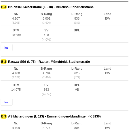
B 3
Bruchsal-Kaiserstraße (L 618) - Bruchsal-Friedrichstraße
Nr.
B-Rang
L-Rang
Land
4.107
6.001
835
BW
(3.301)
(3.620)
(686)
DTV
SV
BPL
10.689
428
(4,0%)
Infos...
B 3
Rastatt-Süd (L 75) - Rastatt-Münchfeld, Stadionstraße
Nr.
B-Rang
L-Rang
Land
4.108
4.784
625
BW
(3.322)
(2.426)
(477)
DTV
SV
BPL
14.075
563
VB
(4,0%)
Infos...
B 3
AS Malterdingen (L 113) - Emmendingen-Mundingen (K 5136)
Nr.
B-Rang
L-Rang
Land
4.109
5.774
804
BW