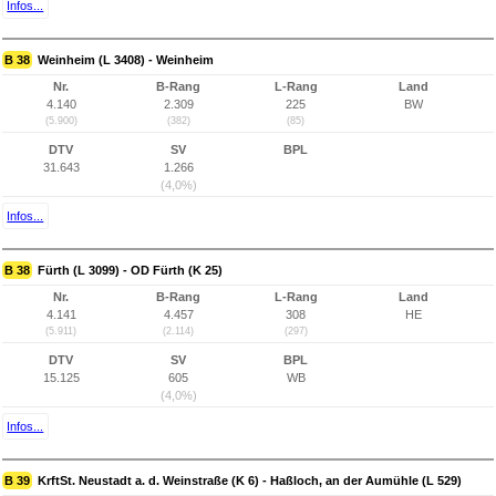
Infos...
B 38
Weinheim (L 3408) - Weinheim
Nr.
B-Rang
L-Rang
Land
4.140
2.309
225
BW
(5.900)
(382)
(85)
DTV
SV
BPL
31.643
1.266
(4,0%)
Infos...
B 38
Fürth (L 3099) - OD Fürth (K 25)
Nr.
B-Rang
L-Rang
Land
4.141
4.457
308
HE
(5.911)
(2.114)
(297)
DTV
SV
BPL
15.125
605
WB
(4,0%)
Infos...
B 39
KrftSt. Neustadt a. d. Weinstraße (K 6) - Haßloch, an der Aumühle (L 529)