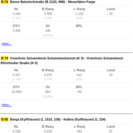
B 74
Berne-Bahnhofstraße (B 212/L 868) - Weserfähre Farge
Nr.
B-Rang
L-Rang
Land
4.156
9.408
1.118
NI
(7.727)
(7.006)
(849)
DTV
SV
BPL
3.399
136
(4,0%)
Infos...
B 74
Osterholz-Scharmbeck-Scharmbeckstotel (K 3) - Osterholz-Scharmbeck-
Ritterhuder Straße (K 5)
Nr.
B-Rang
L-Rang
Land
4.157
4.075
412
NI
(7.736)
(1.746)
(152)
DTV
SV
BPL
16.589
664
VB
(4,0%)
Infos...
B 85
Berga (Kyffhäuser) (L 151/L 236) - Kelbra (Kyffhäuser) (L 234)
Nr.
B-Rang
L-Rang
Land
4.158
9.183
443
ST