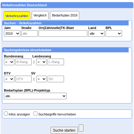
Verkehrszahlen Deutschland
Vergleich
Bedarfsplan 2016
Verkehrszahlen
Suchen - Verkehszahlen
Jahr
Straße
Ort|Zählstelle|TK-Blatt
Land
BPL
Suchergebnisse einschränken
Bundesrang Landesrang
|
DTV SV
|
Bedarfsplan (BPL)-Projekttyp
Infos anzeigen
Suchbegriffe hervorheben