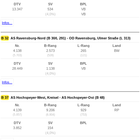
DTV
SV
BPL
13.347
534
VB
(4,0%)
VB
Infos...
B 32
AS Ravensburg-Nord (B 30/L 291) - OD Ravensburg, Ulmer Straße (L 313)
Nr.
B-Rang
L-Rang
Land
4.138
2.573
265
BW
(5.703)
(528)
(121)
DTV
SV
BPL
28.449
1.138
VB
(4,0%)
Infos...
B 37
AS Hochspeyer-West, Kreisel - AS Hochspeyer-Ost (B 48)
Nr.
B-Rang
L-Rang
Land
4.139
9.206
929
RP
(5.857)
(6.804)
(753)
DTV
SV
BPL
3.852
154
(4,0%)