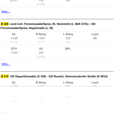
18.377
735
VB
(4,0%)
Infos...
B 168
nord-östl. Fürstenwalde/Spree, Ri. Steinhöfel (L 36/K 6741) - OD
Fürstenwalde/Spree, Hegelstraße (L 35)
Nr.
B-Rang
L-Rang
Land
4.168
7.549
228
BB
(9.132)
(5.157)
(113)
DTV
SV
BPL
7.314
293
(4,0%)
Infos...
B 170
OD Dippoldiswalde (S 190) - OD Runteil, Obernaundorfer Straße (K 9014)
Nr.
B-Rang
L-Rang
Land
4.169
5.742
206
SN
(9.220)
(3.365)
(114)
DTV
SV
BPL
11.300
452
(4,0%)
Infos...