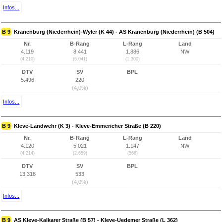
Infos...
B 9
Kranenburg (Niederrhein)-Wyler (K 44) - AS Kranenburg (Niederrhein) (B 504)
Nr.
B-Rang
L-Rang
Land
4.119
8.441
1.886
NW
(4.210)
(6.041)
(1.300)
DTV
SV
BPL
5.496
220
(4,0%)
Infos...
B 9
Kleve-Landwehr (K 3) - Kleve-Emmericher Straße (B 220)
Nr.
B-Rang
L-Rang
Land
4.120
5.021
1.147
NW
(4.214)
(2.659)
(566)
DTV
SV
BPL
13.318
533
(4,0%)
Infos...
B 9
AS Kleve-Kalkarer Straße (B 57) - Kleve-Uedemer Straße (L 362)