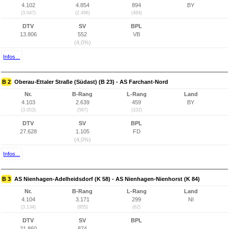
4.102
4.854
894
BY
(3.047)
(2.496)
(484)
DTV
SV
BPL
13.806
552
VB
(4,0%)
Infos...
B 2
Oberau-Ettaler Straße (Südast) (B 23) - AS Farchant-Nord
Nr.
B-Rang
L-Rang
Land
4.103
2.639
459
BY
(3.053)
(567)
(102)
DTV
SV
BPL
27.628
1.105
FD
(4,0%)
Infos...
B 3
AS Nienhagen-Adelheidsdorf (K 58) - AS Nienhagen-Nienhorst (K 84)
Nr.
B-Rang
L-Rang
Land
4.104
3.171
299
NI
(3.134)
(955)
(62)
DTV
SV
BPL
21.860
874