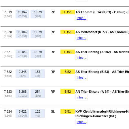
7.619
10.042
1.079
RP
L 151
AS Thomm (L 149/K 83) - Osburg (L
(6.668)
(7.638)
(902)
Infos...
7.620
10.042
1.079
RP
L 151
AS Mertesdorf (K 77) - AS Thomm (
(6.667)
(7.638)
(902)
Infos...
7.621
10.042
1.079
RP
L 151
AS Trier-Ehrang (A 602) - AS Mertes
(6.666)
(7.638)
(902)
Infos...
7.622
2.345
157
RP
B 52
AS Trier-Ehrang (B 53) - AS Trier-E
(6.665)
(399)
(36)
Infos...
7.623
3.266
254
RP
B 52
AN Trier-Ehrang (A 64) - AS Trier-E
(6.664)
(1.031)
(103)
Infos...
7.624
5.421
123
SL
B 51
KVP Kleinblittersdorf-Rilchingen-Ha
(6.663)
(3.049)
(46)
Rilchingen-Hanweiler (D/F)
Infos...