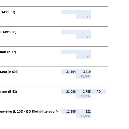
 149/K 67)
-
-
(-)
L 149/K 83)
-
-
(-)
dorf (K 77)
-
-
(-)
hrang (A 602)
31.194
3.119
(10,0%)
hrang (B 53)
21.098
2.785
FD
(13,2%)
nweiler (L 106) - BG Kleinblittersdorf-
12.188
122
(1,0%)