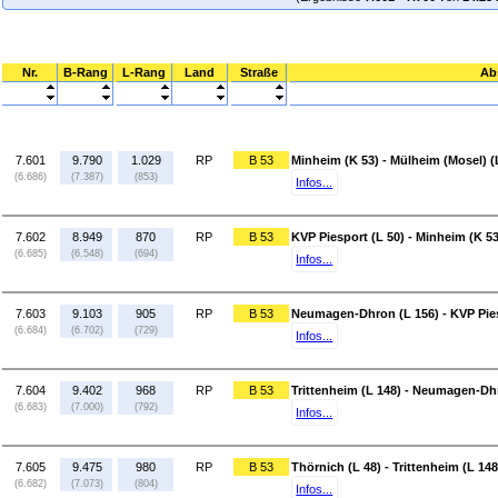
Nr.
B-Rang
L-Rang
Land
Straße
Ab
7.601
9.790
1.029
RP
B 53
Minheim (K 53) - Mülheim (Mosel) (
(6.686)
(7.387)
(853)
Infos...
7.602
8.949
870
RP
B 53
KVP Piesport (L 50) - Minheim (K 53
(6.685)
(6.548)
(694)
Infos...
7.603
9.103
905
RP
B 53
Neumagen-Dhron (L 156) - KVP Pies
(6.684)
(6.702)
(729)
Infos...
7.604
9.402
968
RP
B 53
Trittenheim (L 148) - Neumagen-Dh
(6.683)
(7.000)
(792)
Infos...
7.605
9.475
980
RP
B 53
Thörnich (L 48) - Trittenheim (L 148
(6.682)
(7.073)
(804)
Infos...