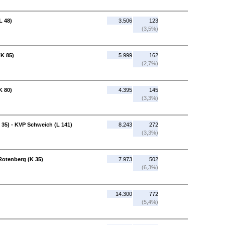
L 48)
3.506
123
(3,5%)
(K 85)
5.999
162
(2,7%)
K 80)
4.395
145
(3,3%)
35) - KVP Schweich (L 141)
8.243
272
(3,3%)
Rotenberg (K 35)
7.973
502
(6,3%)
14.300
772
(5,4%)