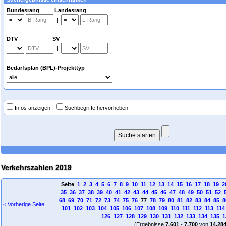
Bundesrang Landesrang
|
DTV SV
|
Bedarfsplan (BPL)-Projekttyp
Infos anzeigen
Suchbegriffe hervorheben
Verkehrszahlen 2019
Seite
1
2
3
4
5
6
7
8
9
10
11
12
13
14
15
16
17
18
19
2
35
36
37
38
39
40
41
42
43
44
45
46
47
48
49
50
51
52
68
69
70
71
72
73
74
75
76
77
78
79
80
81
82
83
84
85
8
< Vorherige Seite
101
102
103
104
105
106
107
108
109
110
111
112
113
114
126
127
128
129
130
131
132
133
134
135
1
(Ergebnisse
7.601
-
7.700
von
14.28