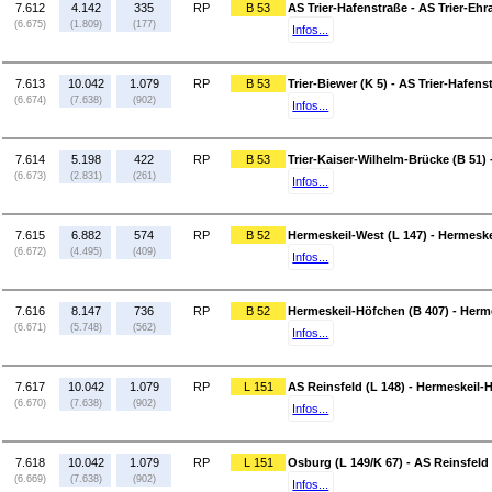
7.612
4.142
335
RP
B 53
AS Trier-Hafenstraße - AS Trier-Ehr
(6.675)
(1.809)
(177)
Infos...
7.613
10.042
1.079
RP
B 53
Trier-Biewer (K 5) - AS Trier-Hafens
(6.674)
(7.638)
(902)
Infos...
7.614
5.198
422
RP
B 53
Trier-Kaiser-Wilhelm-Brücke (B 51) -
(6.673)
(2.831)
(261)
Infos...
7.615
6.882
574
RP
B 52
Hermeskeil-West (L 147) - Hermeskei
(6.672)
(4.495)
(409)
Infos...
7.616
8.147
736
RP
B 52
Hermeskeil-Höfchen (B 407) - Herme
(6.671)
(5.748)
(562)
Infos...
7.617
10.042
1.079
RP
L 151
AS Reinsfeld (L 148) - Hermeskeil-
(6.670)
(7.638)
(902)
Infos...
7.618
10.042
1.079
RP
L 151
Osburg (L 149/K 67) - AS Reinsfeld 
(6.669)
(7.638)
(902)
Infos...