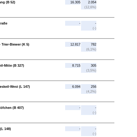
ang (B 52)
16.305
2.054
(12,6%)
traße
-
-
(-)
 Trier-Biewer (K 5)
12.817
782
(6,1%)
l-Mitte (B 327)
8.715
305
(3,5%)
skeil-West (L 147)
6.094
256
(4,2%)
Höfchen (B 407)
-
-
(-)
(L 148)
-
-
(-)