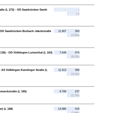
ße (L 272) - OD Saarbrücken-Sankt
-
-
(-)
 - OD Saarbrücken-Burbach-Jakobstraße
11.907
393
(3,3%)
 136) - OD Völklingen-Luisenthal (L 163)
7.649
474
(6,2%)
- AS Völklingen-Karolinger Straße (L
11.913
369
(3,1%)
smarckstraße (L 165)
8.789
237
(2,7%)
r) (L 168)
14.980
419
(2,8%)