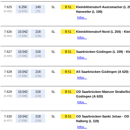
7.625
6.256
149
SL
B 51
Kleinblittersdorf-Auersmacher (L 25
(6.662)
(3.874)
(70)
Hanweiler (L 106)
Infos...
7.626
10.042
218
SL
B 51
Kleinblittersdorf-Nord (L 254) - Kl
(6.661)
(7.638)
(139)
Infos...
7.627
10.042
218
SL
B 51
Saarbrücken-Güdingen (L 109) - Kle
(6.660)
(7.638)
(139)
Infos...
7.628
10.042
218
SL
B 51
AS Saarbrücken-Güdingen (A 620) 
(6.659)
(7.638)
(139)
Infos...
7.629
10.042
218
SL
B 51
OD Saarbrücken-Mainzer Straße/Sch
(6.658)
(7.638)
(139)
Güdingen (A 620)
Infos...
7.630
10.042
218
SL
B 51
OD Saarbrücken-Sankt Johan - OD 
(6.657)
(7.638)
(139)
Halberg (L 119)
Infos...