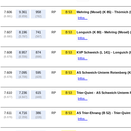
7.606
9.361
958
RP
B 53
Mehring (Mosel) (K 85) - Thörnich (
(6.681)
(6.959)
(782)
Infos...
7.607
8.196
741
RP
B 53
Longuich (K 80) - Mehring (Mosel) 
(6.680)
(5.797)
(567)
Infos...
7.608
8.957
874
RP
B 53
KVP Schweich (L 141) - Longuich (
(6.679)
(6.556)
(698)
Infos...
7.609
7.095
595
RP
B 53
AS Schweich-Unterm Rotenberg (K 
(6.678)
(4.706)
(429)
Infos...
7.610
7.236
615
RP
B 53
Trier-Quint - AS Schweich-Unterm 
(6.677)
(4.847)
(449)
Infos...
7.611
4.716
386
RP
B 53
AS Trier-Ehrang (B 52) - Trier-Quint
(6.676)
(2.359)
(226)
Infos...