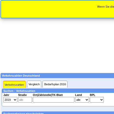
Wenn Sie die
Verkehrszahlen Deutschland
Vergleich
Bedarfsplan 2016
Verkehrszahlen
Suchen - Verkehszahlen
Jahr
Straße
Ort|Zählstelle|TK-Blatt
Land
BPL
Suchergebnisse einschränken