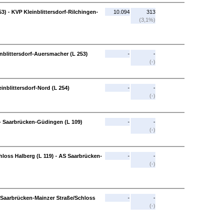
3) - KVP Kleinblittersdorf-Rilchingen-
10.094
313
(3,1%)
einblittersdorf-Auersmacher (L 253)
-
-
(-)
inblittersdorf-Nord (L 254)
-
-
(-)
- Saarbrücken-Güdingen (L 109)
-
-
(-)
loss Halberg (L 119) - AS Saarbrücken-
-
-
(-)
Saarbrücken-Mainzer Straße/Schloss
-
-
(-)