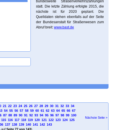
bundesweite Straßenverkehrszählungen
statt. Die letzte Zählung erfolgte 2015, die
nächste ist für 2020 geplant. Die
Quelldaten stehen ebenfalls auf der Seite
der Bundesanstalt für Straßenwesen zum
Abruf breit:
www.bast.de
0
21
22
23
24
25
26
27
28
29
30
31
32
33
34
53
54
55
56
57
58
59
60
61
62
63
64
65
66
67
6
87
88
89
90
91
92
93
94
95
96
97
98
99
100
Nächste Seite >
115
116
117
118
119
120
121
122
123
124
125
36
137
138
139
140
141
142
143
4
auf
Seite 77 von 143
)