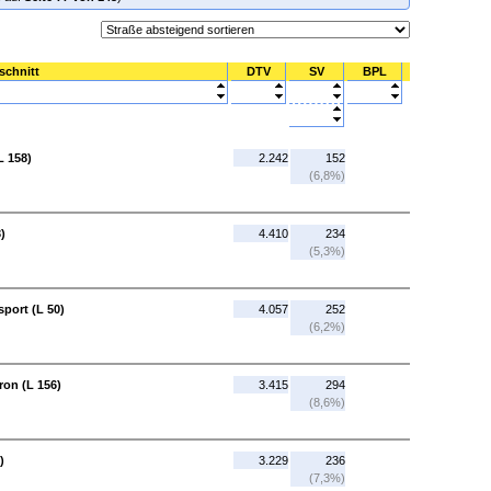
schnitt
DTV
SV
BPL
L 158)
2.242
152
(6,8%)
)
4.410
234
(5,3%)
port (L 50)
4.057
252
(6,2%)
ron (L 156)
3.415
294
(8,6%)
)
3.229
236
(7,3%)