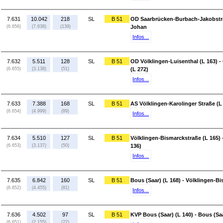
7.631
10.042
218
SL
B 51
OD Saarbrücken-Burbach-Jakobstra
(6.656)
(7.638)
(139)
Johan
Infos...
7.632
5.511
128
SL
B 51
OD Völklingen-Luisenthal (L 163)
(6.655)
(3.138)
(51)
(L 272)
Infos...
7.633
7.388
168
SL
B 51
AS Völklingen-Karolinger Straße (L
(6.654)
(4.999)
(89)
Infos...
7.634
5.510
127
SL
B 51
Völklingen-Bismarckstraße (L 165) 
(6.653)
(3.137)
(50)
136)
Infos...
7.635
6.842
160
SL
B 51
Bous (Saar) (L 168) - Völklingen-Bi
(6.652)
(4.455)
(81)
Infos...
7.636
4.502
97
SL
B 51
KVP Bous (Saar) (L 140) - Bous (Saa
(6.651)
(2.155)
(22)