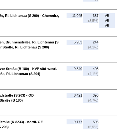
e, Ri. Lichtenau (S 200) - Chemnitz,
11.045
387
VB
(3,5%)
VB
VB
n, Brunnenstraße, Ri. Lichtenau (S
5.953
244
r Straße, Ri. Lichtenau (S 200)
(4,1%)
r Straße (B 180) - KVP süd-westl.
9.840
403
e, Ri. Lichtenau (S 204)
(4,1%)
dstraße (S 203) - OD
8.421
396
traße (B 180)
(4,7%)
traße (K 8233) - nördl. OE
9.177
505
 203)
(5,5%)