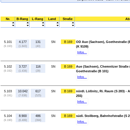
Nr.
B-Rang
L-Rang
Land
Straße
Ab
5.101
4.177
131
SN
B 169
OD Aue (Sachsen), Goethestraße (B
(9.193)
(1.843)
(40)
(K 9109)
Infos...
5.102
3.727
116
SN
B 169
Aue (Sachsen), Chemnitzer Straße 
(9.192)
(1.434)
(28)
Goethestraße (B 101)
Infos...
5.103
10.042
617
SN
B 169
nördl. Lößnitz, Ri. Raum (S 283) -
(9.191)
(7.638)
(525)
255)
Infos...
5.104
8.900
486
SN
B 169
südl. Stollberg, Bahnhofstraße (S 2
(9.190)
(6.499)
(394)
Infos...