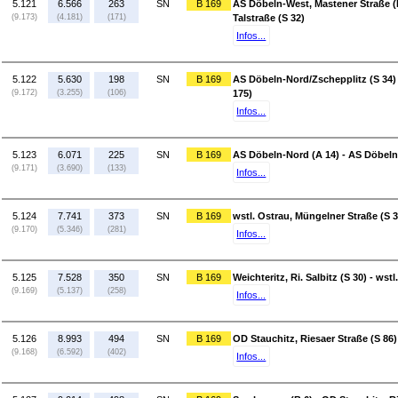
5.121
6.566
263
SN
B 169
AS Döbeln-West, Mastener Straße (
(9.173)
(4.181)
(171)
Talstraße (S 32)
Infos...
5.122
5.630
198
SN
B 169
AS Döbeln-Nord/Zschepplitz (S 34)
(9.172)
(3.255)
(106)
175)
Infos...
5.123
6.071
225
SN
B 169
AS Döbeln-Nord (A 14) - AS Döbeln
(9.171)
(3.690)
(133)
Infos...
5.124
7.741
373
SN
B 169
wstl. Ostrau, Müngelner Straße (S 
(9.170)
(5.346)
(281)
Infos...
5.125
7.528
350
SN
B 169
Weichteritz, Ri. Salbitz (S 30) - ws
(9.169)
(5.137)
(258)
Infos...
5.126
8.993
494
SN
B 169
OD Stauchitz, Riesaer Straße (S 86) -
(9.168)
(6.592)
(402)
Infos...