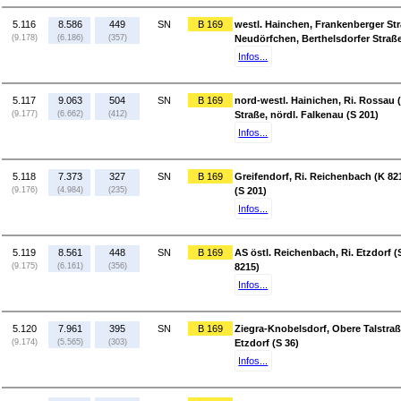
5.116
8.586
449
SN
B 169
westl. Hainchen, Frankenberger Stra
(9.178)
(6.186)
(357)
Neudörfchen, Berthelsdorfer Straße
Infos...
5.117
9.063
504
SN
B 169
nord-westl. Hainichen, Ri. Rossau 
(9.177)
(6.662)
(412)
Straße, nördl. Falkenau (S 201)
Infos...
5.118
7.373
327
SN
B 169
Greifendorf, Ri. Reichenbach (K 82
(9.176)
(4.984)
(235)
(S 201)
Infos...
5.119
8.561
448
SN
B 169
AS östl. Reichenbach, Ri. Etzdorf (
(9.175)
(6.161)
(356)
8215)
Infos...
5.120
7.961
395
SN
B 169
Ziegra-Knobelsdorf, Obere Talstraße
(9.174)
(5.565)
(303)
Etzdorf (S 36)
Infos...