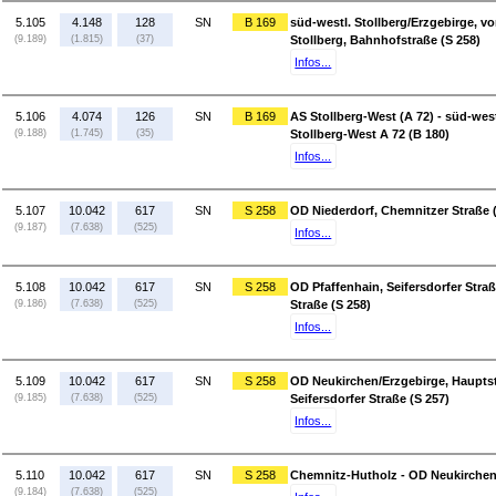
5.105
4.148
128
SN
B 169
süd-westl. Stollberg/Erzgebirge, vo
(9.189)
(1.815)
(37)
Stollberg, Bahnhofstraße (S 258)
Infos...
5.106
4.074
126
SN
B 169
AS Stollberg-West (A 72) - süd-west
(9.188)
(1.745)
(35)
Stollberg-West A 72 (B 180)
Infos...
5.107
10.042
617
SN
S 258
OD Niederdorf, Chemnitzer Straße (
(9.187)
(7.638)
(525)
Infos...
5.108
10.042
617
SN
S 258
OD Pfaffenhain, Seifersdorfer Stra
(9.186)
(7.638)
(525)
Straße (S 258)
Infos...
5.109
10.042
617
SN
S 258
OD Neukirchen/Erzgebirge, Hauptstr
(9.185)
(7.638)
(525)
Seifersdorfer Straße (S 257)
Infos...
5.110
10.042
617
SN
S 258
Chemnitz-Hutholz - OD Neukirchen/
(9.184)
(7.638)
(525)