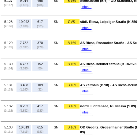
5.127
9.014
498
SN
B 169
Seerhausen (B 6) - OD Stauchitz, Ri
(9.167)
(6.613)
(406)
Infos...
5.128
10.042
617
SN
GVS
südl. Riesa, Leipziger Straße (K 85
(9.166)
(7.638)
(525)
Infos...
5.129
7.732
370
SN
B 169
AS Riesa, Rostocker Straße - AS Se
(9.165)
(5.337)
(278)
Infos...
5.130
4.737
152
SN
B 169
AS Riesa-Berliner Straße (B 182/S 8
(9.164)
(2.380)
(60)
Infos...
5.131
3.468
109
SN
B 169
AS Zeithain (B 98) - AS Riesa-Berlin
(9.163)
(1.195)
(22)
Infos...
5.132
8.252
417
SN
B 169
nördl. Lichtensee, Ri. Nieska (S 89)
(9.162)
(5.852)
(325)
Infos...
5.133
10.019
615
SN
B 169
OD Gröditz, Großenhainer Straße (K 
(9.161)
(7.615)
(523)
89)