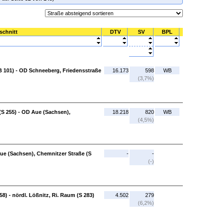
schnitt
DTV
SV
BPL
 101) - OD Schneeberg, Friedensstraße
16.173
598
WB
(3,7%)
(S 255) - OD Aue (Sachsen),
18.218
820
WB
(4,5%)
 Aue (Sachsen), Chemnitzer Straße (S
-
-
(-)
58) - nördl. Lößnitz, Ri. Raum (S 283)
4.502
279
(6,2%)