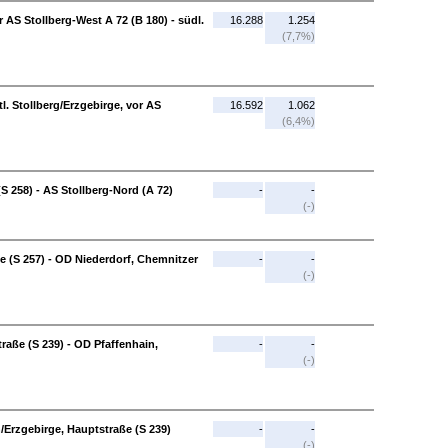
r AS Stollberg-West A 72 (B 180) - südl.
16.288
1.254
(7,7%)
l. Stollberg/Erzgebirge, vor AS
16.592
1.062
(6,4%)
S 258) - AS Stollberg-Nord (A 72)
-
-
(-)
ße (S 257) - OD Niederdorf, Chemnitzer
-
-
(-)
aße (S 239) - OD Pfaffenhain,
-
-
(-)
Erzgebirge, Hauptstraße (S 239)
-
-
(-)