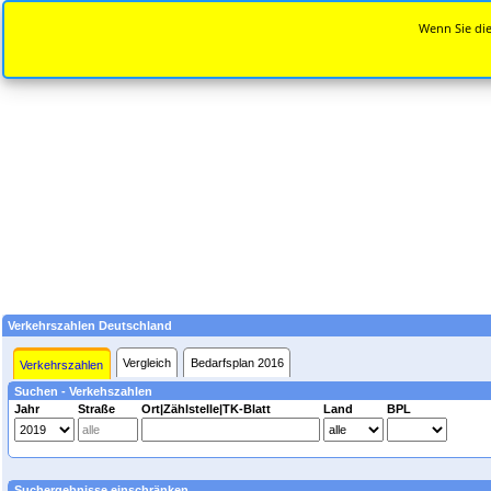
Wenn Sie die
Verkehrszahlen Deutschland
Vergleich
Bedarfsplan 2016
Verkehrszahlen
Suchen - Verkehszahlen
Jahr
Straße
Ort|Zählstelle|TK-Blatt
Land
BPL
Suchergebnisse einschränken