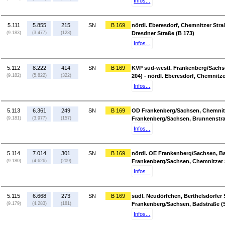
Infos...
5.111
5.855
215
SN
B 169
nördl. Eberesdorf, Chemnitzer Straß
(9.183)
(3.477)
(123)
Dresdner Straße (B 173)
Infos...
5.112
8.222
414
SN
B 169
KVP süd-westl. Frankenberg/Sachse
(9.182)
(5.822)
(322)
204) - nördl. Eberesdorf, Chemnitze
Infos...
5.113
6.361
249
SN
B 169
OD Frankenberg/Sachsen, Chemnitze
(9.181)
(3.977)
(157)
Frankenberg/Sachsen, Brunnenstraß
Infos...
5.114
7.014
301
SN
B 169
nördl. OE Frankenberg/Sachsen, Ba
(9.180)
(4.626)
(209)
Frankenberg/Sachsen, Chemnitzer S
Infos...
5.115
6.668
273
SN
B 169
südl. Neudörfchen, Berthelsdorfer S
(9.179)
(4.283)
(181)
Frankenberg/Sachsen, Badstraße (S
Infos...