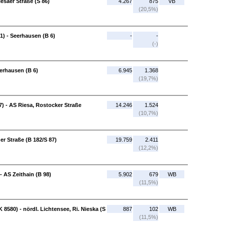
esaer Straße (S 86)
4.267
875
VB
(20,5%)
61) - Seerhausen (B 6)
-
-
(-)
erhausen (B 6)
6.945
1.368
(19,7%)
7) - AS Riesa, Rostocker Straße
14.246
1.524
(10,7%)
er Straße (B 182/S 87)
19.759
2.411
(12,2%)
 - AS Zeithain (B 98)
5.902
679
WB
(11,5%)
8580) - nördl. Lichtensee, Ri. Nieska (S
887
102
WB
(11,5%)