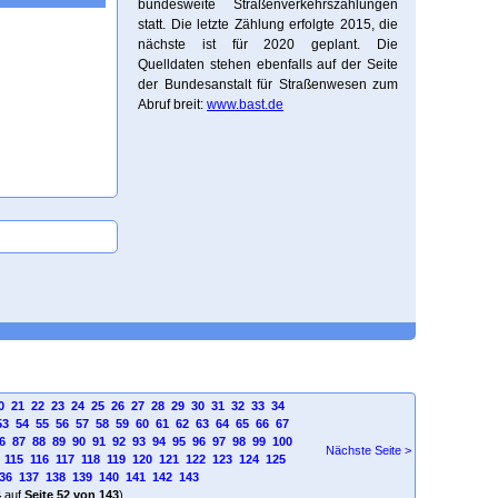
bundesweite Straßenverkehrszählungen
statt. Die letzte Zählung erfolgte 2015, die
nächste ist für 2020 geplant. Die
Quelldaten stehen ebenfalls auf der Seite
der Bundesanstalt für Straßenwesen zum
Abruf breit:
www.bast.de
0
21
22
23
24
25
26
27
28
29
30
31
32
33
34
53
54
55
56
57
58
59
60
61
62
63
64
65
66
67
6
87
88
89
90
91
92
93
94
95
96
97
98
99
100
Nächste Seite >
115
116
117
118
119
120
121
122
123
124
125
36
137
138
139
140
141
142
143
4
auf
Seite 52 von 143
)