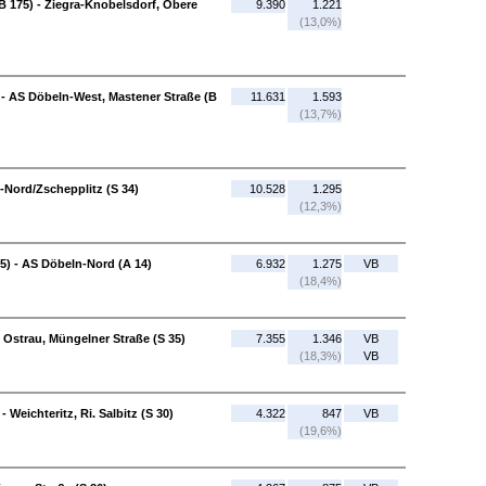
B 175) - Ziegra-Knobelsdorf, Obere
9.390
1.221
(13,0%)
 - AS Döbeln-West, Mastener Straße (B
11.631
1.593
(13,7%)
-Nord/Zschepplitz (S 34)
10.528
1.295
(12,3%)
35) - AS Döbeln-Nord (A 14)
6.932
1.275
VB
(18,4%)
tl. Ostrau, Müngelner Straße (S 35)
7.355
1.346
VB
(18,3%)
VB
 Weichteritz, Ri. Salbitz (S 30)
4.322
847
VB
(19,6%)