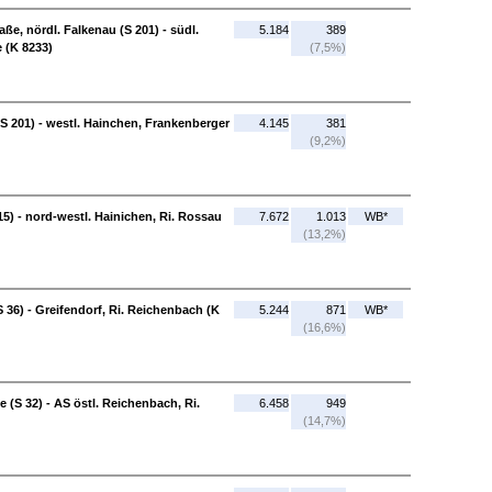
ße, nördl. Falkenau (S 201) - südl.
5.184
389
 (K 8233)
(7,5%)
(S 201) - westl. Hainchen, Frankenberger
4.145
381
(9,2%)
15) - nord-westl. Hainichen, Ri. Rossau
7.672
1.013
WB*
(13,2%)
S 36) - Greifendorf, Ri. Reichenbach (K
5.244
871
WB*
(16,6%)
 (S 32) - AS östl. Reichenbach, Ri.
6.458
949
(14,7%)