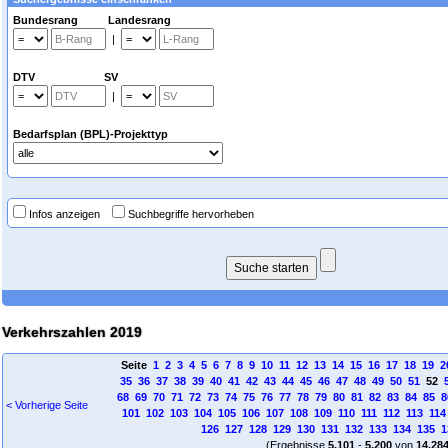
Bundesrang Landesrang
|
DTV SV
|
Bedarfsplan (BPL)-Projekttyp
Infos anzeigen
Suchbegriffe hervorheben
Verkehrszahlen 2019
Seite
1
2
3
4
5
6
7
8
9
10
11
12
13
14
15
16
17
18
19
2
35
36
37
38
39
40
41
42
43
44
45
46
47
48
49
50
51
52
68
69
70
71
72
73
74
75
76
77
78
79
80
81
82
83
84
85
8
< Vorherige Seite
101
102
103
104
105
106
107
108
109
110
111
112
113
114
126
127
128
129
130
131
132
133
134
135
1
(Ergebnisse
5.101
-
5.200
von
14.28