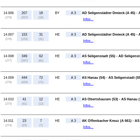
14.006
207
18
BY
A 3
AD Seligenstädter Dreieck (A 45) - 
(279)
(207)
(18)
Infos...
14.007
153
31
HE
A 3
AD Seligenstädter Dreieck (A 45) - 
(278)
(153)
(31)
Infos...
14.008
349
62
HE
A 3
AS Seligenstadt (55) - AD Seligenst
(277)
(347)
(62)
Infos...
14.009
444
72
HE
A 3
AS Hanau (54) - AS Seligenstadt (5
(276)
(434)
(71)
Infos...
14.010
41
12
HE
A 3
AS Obertshausen (53) - AS Hanau (
(275)
(41)
(12)
Infos...
14.011
23
7
HE
A 3
AK Offenbacher Kreuz (A 661) - AS
(274)
(23)
(7)
Infos...