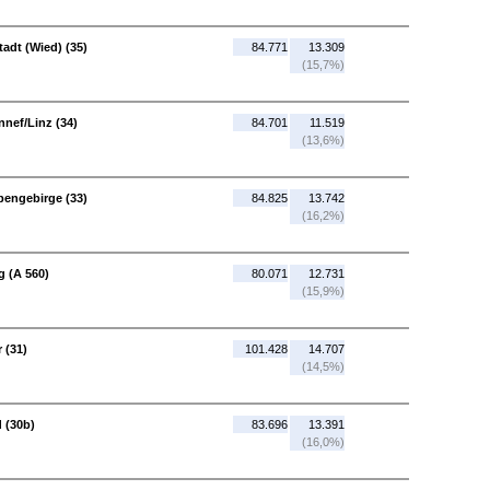
adt (Wied) (35)
84.771
13.309
(15,7%)
nef/Linz (34)
84.701
11.519
(13,6%)
bengebirge (33)
84.825
13.742
(16,2%)
 (A 560)
80.071
12.731
(15,9%)
 (31)
101.428
14.707
(14,5%)
 (30b)
83.696
13.391
(16,0%)