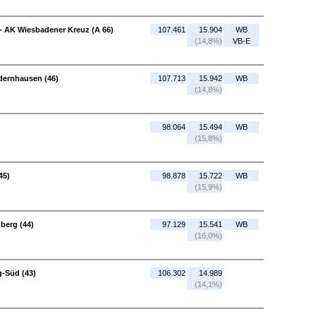
- AK Wiesbadener Kreuz (A 66)
107.461
15.904
WB
(14,8%)
VB-E
edernhausen (46)
107.713
15.942
WB
(14,8%)
98.064
15.494
WB
(15,8%)
45)
98.878
15.722
WB
(15,9%)
berg (44)
97.129
15.541
WB
(16,0%)
g-Süd (43)
106.302
14.989
(14,1%)