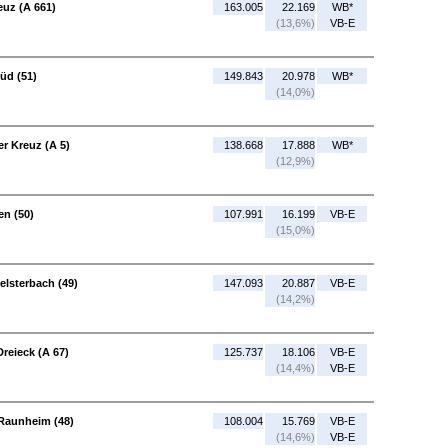
euz (A 661)
163.005
22.169
WB*
(13,6%)
VB-E
üd (51)
149.843
20.978
WB*
(14,0%)
er Kreuz (A 5)
138.668
17.888
WB*
(12,9%)
en (50)
107.991
16.199
VB-E
(15,0%)
elsterbach (49)
147.093
20.887
VB-E
(14,2%)
reieck (A 67)
125.737
18.106
VB-E
(14,4%)
VB-E
 Raunheim (48)
108.004
15.769
VB-E
(14,6%)
VB-E