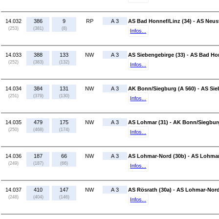
14.032
386
9
RP
A 3
AS Bad Honnef/Linz (34) - AS Neust
(253)
(381)
(8)
Infos...
14.033
388
133
NW
A 3
AS Siebengebirge (33) - AS Bad Hon
(252)
(383)
(132)
Infos...
14.034
384
131
NW
A 3
AK Bonn/Siegburg (A 560) - AS Sie
(251)
(379)
(130)
Infos...
14.035
479
175
NW
A 3
AS Lohmar (31) - AK Bonn/Siegburg
(250)
(468)
(174)
Infos...
14.036
187
66
NW
A 3
AS Lohmar-Nord (30b) - AS Lohmar
(249)
(187)
(66)
Infos...
14.037
410
147
NW
A 3
AS Rösrath (30a) - AS Lohmar-Nord
(248)
(404)
(146)
Infos...