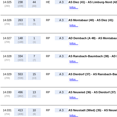
14.025
238
44
HE
A 3
AS Diez (41) - AS Limburg-Nord (42
(260)
(238)
(44)
Infos...
14.026
263
5
RP
A 3
AS Montabaur (40) - AS Diez (41)
(259)
(263)
(5)
Infos...
14.027
148
1
RP
A 3
AD Dernbach (A 48) - AS Montabaur
(258)
(148)
(1)
Infos...
14.028
334
7
RP
A 3
AS Ransbach-Baumbach (38) - AD 
(257)
(333)
(7)
Infos...
14.029
553
15
RP
A 3
AS Dierdorf (37) - AS Ransbach-B
(256)
(536)
(13)
Infos...
14.030
496
13
RP
A 3
AS Neuwied (36) - AS Dierdorf (37)
(255)
(482)
(11)
Infos...
14.031
413
10
RP
A 3
AS Neustadt (Wied) (35) - AS Neuwi
(254)
(406)
(9)
Infos...