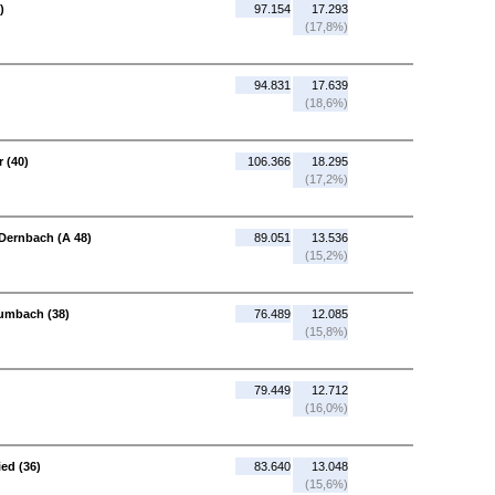
)
97.154
17.293
(17,8%)
94.831
17.639
(18,6%)
 (40)
106.366
18.295
(17,2%)
Dernbach (A 48)
89.051
13.536
(15,2%)
aumbach (38)
76.489
12.085
(15,8%)
79.449
12.712
(16,0%)
ed (36)
83.640
13.048
(15,6%)