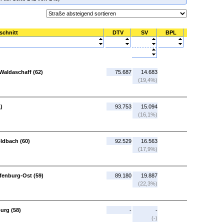
schnitt
DTV
SV
BPL
Waldaschaff (62)
75.687
14.683
(19,4%)
)
93.753
15.094
(16,1%)
ldbach (60)
92.529
16.563
(17,9%)
fenburg-Ost (59)
89.180
19.887
(22,3%)
urg (58)
-
-
(-)