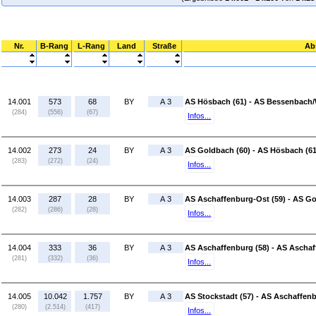
Nr.
B-Rang
L-Rang
Land
Straße
Ab
14.001
573
68
BY
A 3
AS Hösbach (61) - AS Bessenbach/
(284)
(556)
(67)
Infos...
14.002
273
24
BY
A 3
AS Goldbach (60) - AS Hösbach (61
(283)
(272)
(24)
Infos...
14.003
287
28
BY
A 3
AS Aschaffenburg-Ost (59) - AS Go
(282)
(286)
(28)
Infos...
14.004
333
36
BY
A 3
AS Aschaffenburg (58) - AS Aschaf
(281)
(332)
(36)
Infos...
14.005
10.042
1.757
BY
A 3
AS Stockstadt (57) - AS Aschaffenb
(280)
(2.514)
(417)
Infos...