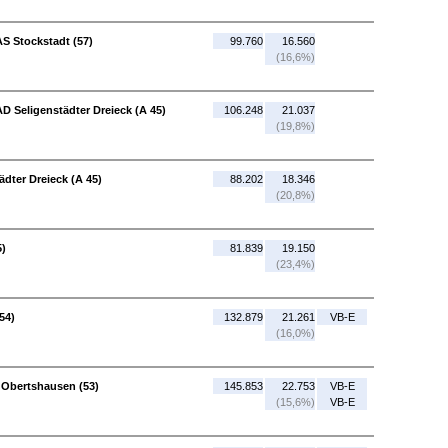
AS Stockstadt (57)
99.760
16.560
(16,6%)
AD Seligenstädter Dreieck (A 45)
106.248
21.037
(19,8%)
ädter Dreieck (A 45)
88.202
18.346
(20,8%)
5)
81.839
19.150
(23,4%)
54)
132.879
21.261
VB-E
(16,0%)
 Obertshausen (53)
145.853
22.753
VB-E
(15,6%)
VB-E