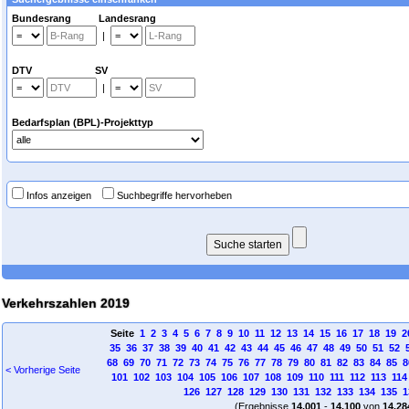
Bundesrang Landesrang
|
DTV SV
|
Bedarfsplan (BPL)-Projekttyp
Infos anzeigen
Suchbegriffe hervorheben
Verkehrszahlen 2019
Seite
1
2
3
4
5
6
7
8
9
10
11
12
13
14
15
16
17
18
19
2
35
36
37
38
39
40
41
42
43
44
45
46
47
48
49
50
51
52
68
69
70
71
72
73
74
75
76
77
78
79
80
81
82
83
84
85
8
< Vorherige Seite
101
102
103
104
105
106
107
108
109
110
111
112
113
114
126
127
128
129
130
131
132
133
134
135
1
(Ergebnisse
14.001
-
14.100
von
14.28