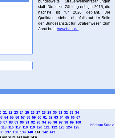
bundesweite Straßenverkehrszählungen
statt. Die letzte Zählung erfolgte 2015, die
nächste ist für 2020 geplant. Die
Quelldaten stehen ebenfalls auf der Seite
der Bundesanstalt für Straßenwesen zum
Abruf breit:
www.bast.de
0
21
22
23
24
25
26
27
28
29
30
31
32
33
34
53
54
55
56
57
58
59
60
61
62
63
64
65
66
67
6
87
88
89
90
91
92
93
94
95
96
97
98
99
100
Nächste Seite >
115
116
117
118
119
120
121
122
123
124
125
36
137
138
139
140
141
142
143
4
auf
Seite 141 von 143
)