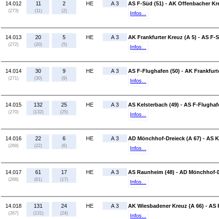
14.012
11
2
HE
A 3
AS F-Süd (51) - AK Offenbacher Kr
(273)
(11)
(2)
Infos...
14.013
20
5
HE
A 3
AK Frankfurter Kreuz (A 5) - AS F-S
(272)
(20)
(5)
Infos...
14.014
30
9
HE
A 3
AS F-Flughafen (50) - AK Frankfurt
(271)
(30)
(9)
Infos...
14.015
132
25
HE
A 3
AS Kelsterbach (49) - AS F-Flughaf
(270)
(132)
(25)
Infos...
14.016
22
6
HE
A 3
AD Mönchhof-Dreieck (A 67) - AS K
(269)
(22)
(6)
Infos...
14.017
61
17
HE
A 3
AS Raunheim (48) - AD Mönchhof-D
(268)
(61)
(17)
Infos...
14.018
131
24
HE
A 3
AK Wiesbadener Kreuz (A 66) - AS
(267)
(131)
(24)
Infos...