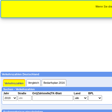
Wenn Sie die
Verkehrszahlen Deutschland
Vergleich
Bedarfsplan 2016
Verkehrszahlen
Suchen - Verkehszahlen
Jahr
Straße
Ort|Zählstelle|TK-Blatt
Land
BPL
Suchergebnisse einschränken