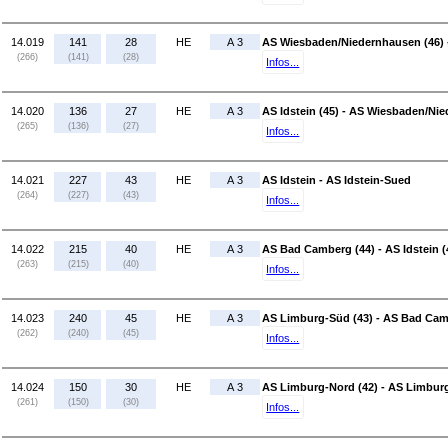
14.019
141
28
HE
A 3
AS Wiesbaden/Niedernhausen (46) 
(266)
(141)
(28)
Infos...
14.020
136
27
HE
A 3
AS Idstein (45) - AS Wiesbaden/Ni
(265)
(136)
(27)
Infos...
14.021
227
43
HE
A 3
AS Idstein - AS Idstein-Sued
(264)
(227)
(43)
Infos...
14.022
215
40
HE
A 3
AS Bad Camberg (44) - AS Idstein (
(263)
(215)
(40)
Infos...
14.023
240
45
HE
A 3
AS Limburg-Süd (43) - AS Bad Cam
(262)
(240)
(45)
Infos...
14.024
150
30
HE
A 3
AS Limburg-Nord (42) - AS Limbur
(261)
(150)
(30)
Infos...