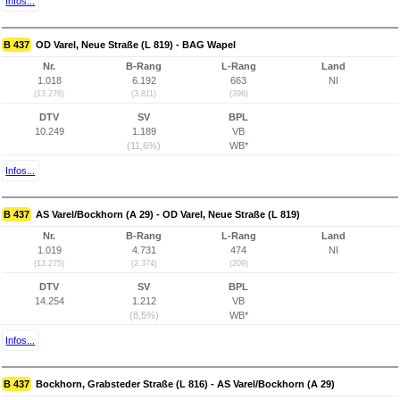
Infos...
B 437
OD Varel, Neue Straße (L 819) - BAG Wapel
Nr.
B-Rang
L-Rang
Land
1.018
6.192
663
NI
(13.276)
(3.811)
(396)
DTV
SV
BPL
10.249
1.189
VB
(11,6%)
WB*
Infos...
B 437
AS Varel/Bockhorn (A 29) - OD Varel, Neue Straße (L 819)
Nr.
B-Rang
L-Rang
Land
1.019
4.731
474
NI
(13.275)
(2.374)
(209)
DTV
SV
BPL
14.254
1.212
VB
(8,5%)
WB*
Infos...
B 437
Bockhorn, Grabsteder Straße (L 816) - AS Varel/Bockhorn (A 29)