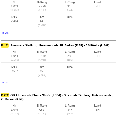
Nr.
B-Rang
L-Rang
Land
1.043
7.499
345
SH
(13.251)
(5.108)
(244)
DTV
SV
BPL
7.414
445
(6,0%)
Infos...
B 432
Steenrade Siedlung, Unterstenrade, Ri. Barkau (K 55) - AS Pönitz (L 309)
Nr.
B-Rang
L-Rang
Land
1.044
6.449
282
SH
(13.250)
(4.065)
(181)
DTV
SV
BPL
9.657
763
(7,9%)
Infos...
B 432
OD Ahrensbök, Plöner Straße (L 184) - Steenrade Siedlung, Unterstenrade,
Ri. Barkau (K 55)
Nr.
B-Rang
L-Rang
Land
1.045
7.527
347
SH
(13.249)
(5.136)
(246)