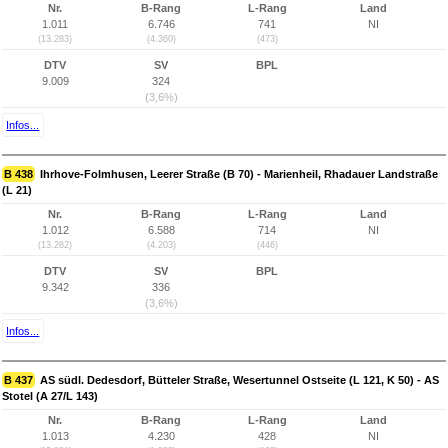
Nr.
B-Rang
L-Rang
Land
1.011
6.746
741
NI
(13.283)
(4.360)
(473)
DTV
SV
BPL
9.009
324
(3,6%)
Infos...
B 438
Ihrhove-Folmhusen, Leerer Straße (B 70) - Marienheil, Rhadauer Landstraße
(L 21)
Nr.
B-Rang
L-Rang
Land
1.012
6.588
714
NI
(13.282)
(4.203)
(446)
DTV
SV
BPL
9.342
336
(3,6%)
Infos...
B 437
AS südl. Dedesdorf, Bütteler Straße, Wesertunnel Ostseite (L 121, K 50) - AS
Stotel (A 27/L 143)
Nr.
B-Rang
L-Rang
Land
1.013
4.230
428
NI