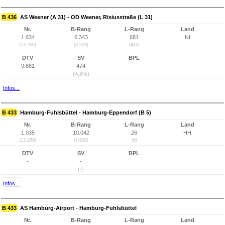
B 436
AS Weener (A 31) - OD Weener, Risiusstraße (L 31)
Nr.
B-Rang
L-Rang
Land
1.034
6.343
681
NI
(13.260)
(3.959)
(413)
DTV
SV
BPL
9.881
474
(4,8%)
Infos...
B 433
Hamburg-Fuhlsbüttel - Hamburg-Eppendorf (B 5)
Nr.
B-Rang
L-Rang
Land
1.035
10.042
26
HH
(13.259)
(7.638)
(5)
DTV
SV
BPL
-
-
(-)
Infos...
B 433
AS Hamburg-Airport - Hamburg-Fuhlsbüttel
Nr.
B-Rang
L-Rang
Land