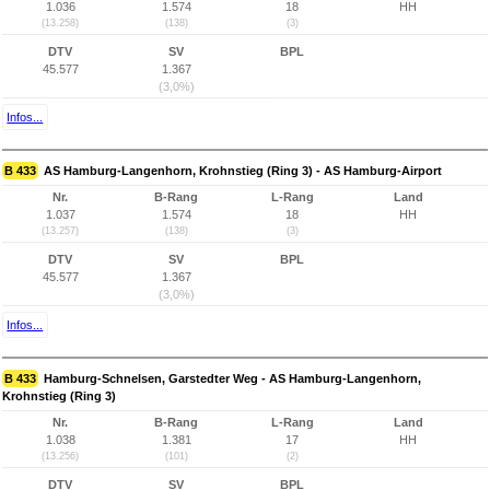
1.036
1.574
18
HH
(13.258)
(138)
(3)
DTV
SV
BPL
45.577
1.367
(3,0%)
Infos...
B 433
AS Hamburg-Langenhorn, Krohnstieg (Ring 3) - AS Hamburg-Airport
Nr.
B-Rang
L-Rang
Land
1.037
1.574
18
HH
(13.257)
(138)
(3)
DTV
SV
BPL
45.577
1.367
(3,0%)
Infos...
B 433
Hamburg-Schnelsen, Garstedter Weg - AS Hamburg-Langenhorn,
Krohnstieg (Ring 3)
Nr.
B-Rang
L-Rang
Land
1.038
1.381
17
HH
(13.256)
(101)
(2)
DTV
SV
BPL