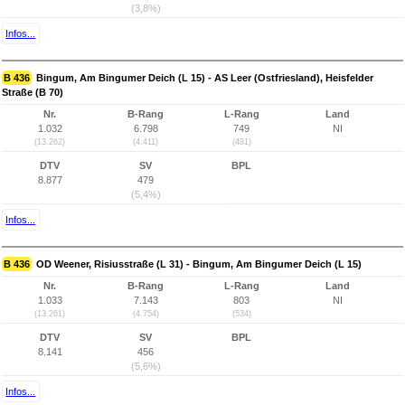
(3,8%)
Infos...
B 436
Bingum, Am Bingumer Deich (L 15) - AS Leer (Ostfriesland), Heisfelder
Straße (B 70)
Nr.
B-Rang
L-Rang
Land
1.032
6.798
749
NI
(13.262)
(4.411)
(481)
DTV
SV
BPL
8.877
479
(5,4%)
Infos...
B 436
OD Weener, Risiusstraße (L 31) - Bingum, Am Bingumer Deich (L 15)
Nr.
B-Rang
L-Rang
Land
1.033
7.143
803
NI
(13.261)
(4.754)
(534)
DTV
SV
BPL
8.141
456
(5,6%)
Infos...