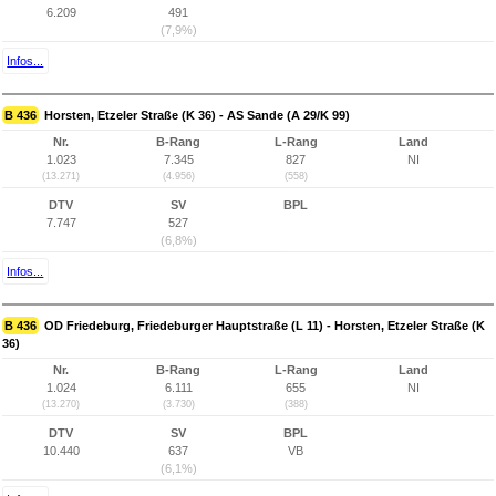
6.209
491
(7,9%)
Infos...
B 436
Horsten, Etzeler Straße (K 36) - AS Sande (A 29/K 99)
Nr.
B-Rang
L-Rang
Land
1.023
7.345
827
NI
(13.271)
(4.956)
(558)
DTV
SV
BPL
7.747
527
(6,8%)
Infos...
B 436
OD Friedeburg, Friedeburger Hauptstraße (L 11) - Horsten, Etzeler Straße (K
36)
Nr.
B-Rang
L-Rang
Land
1.024
6.111
655
NI
(13.270)
(3.730)
(388)
DTV
SV
BPL
10.440
637
VB
(6,1%)