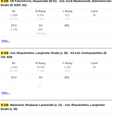
B 439
OE Fahrenhorst, Haupstraße (B 51) - östl. Groß Mackenstedt, Delmenhorster
Straße (B 322/K 111)
Nr.
B-Rang
L-Rang
Land
1.009
8.331
971
NI
(13.285)
(5.931)
(702)
DTV
SV
BPL
5.720
847
(14,8%)
Infos...
B 438
östl. Rhauderfehn, Langholter Straße (L 30) - AS östl. Ostrhauderfehn (B
72/L 829)
Nr.
B-Rang
L-Rang
Land
1.010
10.042
1.192
NI
(13.284)
(7.638)
(923)
DTV
SV
BPL
-
-
(-)
Infos...
B 438
Marienheil, Rhadauer Landstraße (L 21) - östl. Rhauderfehn, Langholter
Straße (L 30)