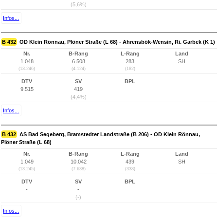
(5,6%)
Infos...
B 432
OD Klein Rönnau, Plöner Straße (L 68) - Ahrensbök-Wensin, Ri. Garbek (K 1)
Nr.
B-Rang
L-Rang
Land
1.048
6.508
283
SH
(13.246)
(4.124)
(182)
DTV
SV
BPL
9.515
419
(4,4%)
Infos...
B 432
AS Bad Segeberg, Bramstedter Landstraße (B 206) - OD Klein Rönnau,
Plöner Straße (L 68)
Nr.
B-Rang
L-Rang
Land
1.049
10.042
439
SH
(13.245)
(7.638)
(338)
DTV
SV
BPL
-
-
(-)
Infos...