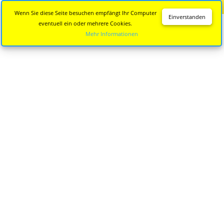
Diese Seite wird nicht mehr aktualisiert.
Zur neuen Seite
Wenn Sie diese Seite besuchen empfängt Ihr Computer
Einverstanden
eventuell ein oder mehrere Cookies.
Mehr Informationen