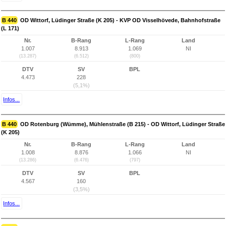
B 440
OD Wittorf, Lüdinger Straße (K 205) - KVP OD Visselhövede, Bahnhofstraße
(L 171)
Nr.
B-Rang
L-Rang
Land
1.007
8.913
1.069
NI
(13.287)
(6.512)
(800)
DTV
SV
BPL
4.473
228
(5,1%)
Infos...
B 440
OD Rotenburg (Wümme), Mühlenstraße (B 215) - OD Wittorf, Lüdinger Straße
(K 205)
Nr.
B-Rang
L-Rang
Land
1.008
8.876
1.066
NI
(13.286)
(6.476)
(797)
DTV
SV
BPL
4.567
160
(3,5%)
Infos...