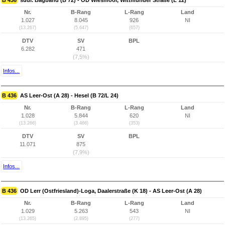
B 436
südl. Bagband (B 72) - OD Wiesmoor, Wittmunder Straße (L 12)
Nr.
B-Rang
L-Rang
Land
1.027
8.045
926
NI
(13.267)
(5.647)
(657)
DTV
SV
BPL
6.282
471
(7,5%)
Infos...
B 436
AS Leer-Ost (A 28) - Hesel (B 72/L 24)
Nr.
B-Rang
L-Rang
Land
1.028
5.844
620
NI
(13.266)
(3.466)
(353)
DTV
SV
BPL
11.071
875
(7,9%)
Infos...
B 436
OD Lerr (Ostfriesland)-Loga, Daalerstraße (K 18) - AS Leer-Ost (A 28)
Nr.
B-Rang
L-Rang
Land
1.029
5.263
543
NI
(13.265)
(2.895)
(277)