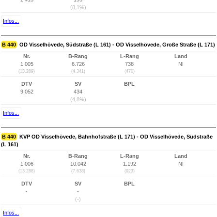
(8,1%)
Infos...
B 440
OD Visselhövede, Südstraße (L 161) - OD Visselhövede, Große Straße (L 171)
Nr.
B-Rang
L-Rang
Land
1.005
6.726
738
NI
(13.289)
(4.341)
(470)
DTV
SV
BPL
9.052
434
(4,8%)
Infos...
B 440
KVP OD Visselhövede, Bahnhofstraße (L 171) - OD Visselhövede, Südstraße
(L 161)
Nr.
B-Rang
L-Rang
Land
1.006
10.042
1.192
NI
(13.288)
(7.638)
(923)
DTV
SV
BPL
-
-
(-)
Infos...