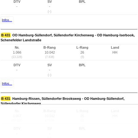
DTV
SV
BPL
-
-
(-)
Infos...
B 431
OD Hamburg-Süllendorf, Süllendorfer Kirchenweg - OD Hamburg-Iserbook,
Schenefelder Landstraße
Nr.
B-Rang
L-Rang
Land
1.066
10.042
26
HH
(13.228)
(7.638)
(5)
DTV
SV
BPL
-
-
(-)
Infos...
B 431
Hamburg-Rissen, Süllendorfer Brooksweg - OD Hamburg-Süllendorf,
Süllendorfer Kirchenweg
Nr.
B-Rang
L-Rang
Land
1.067
10.042
26
HH
(13.227)
(7.638)
(5)
DTV
SV
BPL
-
-