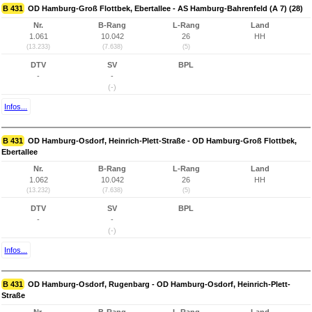
B 431
OD Hamburg-Groß Flottbek, Ebertallee - AS Hamburg-Bahrenfeld (A 7) (28)
Nr.
B-Rang
L-Rang
Land
1.061
10.042
26
HH
(13.233)
(7.638)
(5)
DTV
SV
BPL
-
-
(-)
Infos...
B 431
OD Hamburg-Osdorf, Heinrich-Plett-Straße - OD Hamburg-Groß Flottbek,
Ebertallee
Nr.
B-Rang
L-Rang
Land
1.062
10.042
26
HH
(13.232)
(7.638)
(5)
DTV
SV
BPL
-
-
(-)
Infos...
B 431
OD Hamburg-Osdorf, Rugenbarg - OD Hamburg-Osdorf, Heinrich-Plett-
Straße