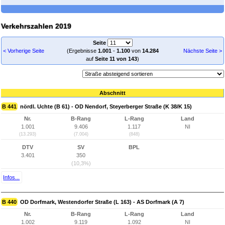
Verkehrszahlen 2019
Seite
< Vorherige Seite
(Ergebnisse
1.001
-
1.100
von
14.284
Nächste Seite >
auf
Seite 11 von 143
)
Abschnitt
B 441
nördl. Uchte (B 61) - OD Nendorf, Steyerberger Straße (K 38/K 15)
Nr.
B-Rang
L-Rang
Land
1.001
9.406
1.117
NI
(13.293)
(7.004)
(848)
DTV
SV
BPL
3.401
350
(10,3%)
Infos...
B 440
OD Dorfmark, Westendorfer Straße (L 163) - AS Dorfmark (A 7)
Nr.
B-Rang
L-Rang
Land
1.002
9.119
1.092
NI