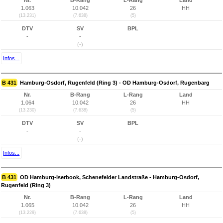
Nr.
B-Rang
L-Rang
Land
1.063
10.042
26
HH
(13.231)
(7.638)
(5)
DTV
SV
BPL
-
-
(-)
Infos...
B 431
Hamburg-Osdorf, Rugenfeld (Ring 3) - OD Hamburg-Osdorf, Rugenbarg
Nr.
B-Rang
L-Rang
Land
1.064
10.042
26
HH
(13.230)
(7.638)
(5)
DTV
SV
BPL
-
-
(-)
Infos...
B 431
OD Hamburg-Iserbook, Schenefelder Landstraße - Hamburg-Osdorf,
Rugenfeld (Ring 3)
Nr.
B-Rang
L-Rang
Land
1.065
10.042
26
HH
(13.229)
(7.638)
(5)