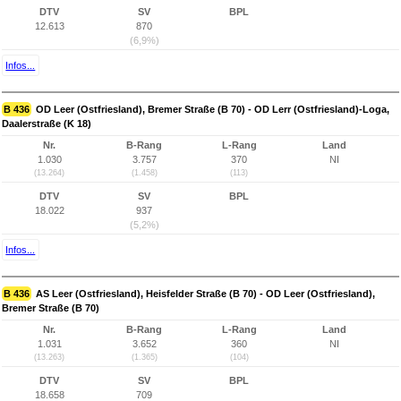
DTV
SV
BPL
12.613
870
(6,9%)
Infos...
B 436
OD Leer (Ostfriesland), Bremer Straße (B 70) - OD Lerr (Ostfriesland)-Loga,
Daalerstraße (K 18)
Nr.
B-Rang
L-Rang
Land
1.030
3.757
370
NI
(13.264)
(1.458)
(113)
DTV
SV
BPL
18.022
937
(5,2%)
Infos...
B 436
AS Leer (Ostfriesland), Heisfelder Straße (B 70) - OD Leer (Ostfriesland),
Bremer Straße (B 70)
Nr.
B-Rang
L-Rang
Land
1.031
3.652
360
NI
(13.263)
(1.365)
(104)
DTV
SV
BPL
18.658
709