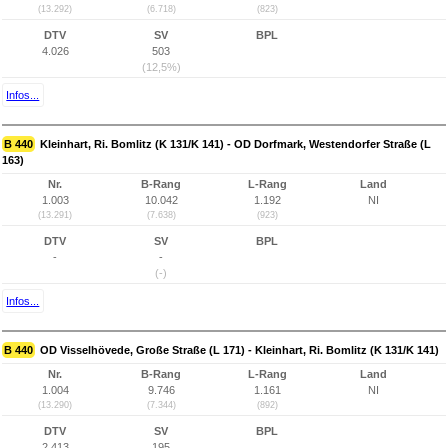
(13.292)
(6.718)
(823)
DTV
SV
BPL
4.026
503
(12,5%)
Infos...
B 440
Kleinhart, Ri. Bomlitz (K 131/K 141) - OD Dorfmark, Westendorfer Straße (L
163)
Nr.
B-Rang
L-Rang
Land
1.003
10.042
1.192
NI
(13.291)
(7.638)
(923)
DTV
SV
BPL
-
-
(-)
Infos...
B 440
OD Visselhövede, Große Straße (L 171) - Kleinhart, Ri. Bomlitz (K 131/K 141)
Nr.
B-Rang
L-Rang
Land
1.004
9.746
1.161
NI
(13.290)
(7.344)
(892)
DTV
SV
BPL
2.413
195