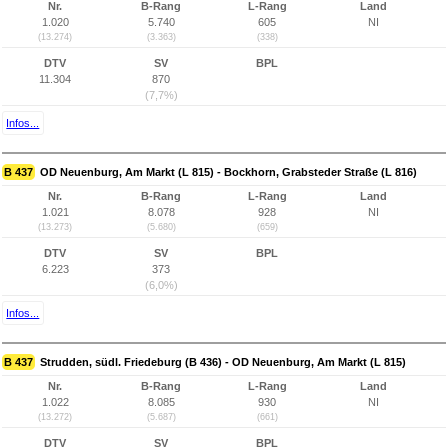
Nr.
B-Rang
L-Rang
Land
1.020
5.740
605
NI
(13.274)
(3.363)
(338)
DTV
SV
BPL
11.304
870
(7,7%)
Infos...
B 437
OD Neuenburg, Am Markt (L 815) - Bockhorn, Grabsteder Straße (L 816)
Nr.
B-Rang
L-Rang
Land
1.021
8.078
928
NI
(13.273)
(5.680)
(659)
DTV
SV
BPL
6.223
373
(6,0%)
Infos...
B 437
Strudden, südl. Friedeburg (B 436) - OD Neuenburg, Am Markt (L 815)
Nr.
B-Rang
L-Rang
Land
1.022
8.085
930
NI
(13.272)
(5.687)
(661)
DTV
SV
BPL