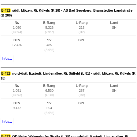
B 432
südl. Mözen, Ri. Kükels (K 18) - AS Bad Segeberg, Bramstedter Landstraße
(B 206)
Nr.
B-Rang
L-Rang
Land
1.050
5.326
213
SH
(13.244)
(2.957)
(112)
DTV
SV
BPL
12.436
485
(3,9%)
Infos...
B 432
nord-östl. Itzstedt, Lindenallee, Ri. Sülfeld (L 81) - südl. Mözen, Ri. Kükels (K
18)
Nr.
B-Rang
L-Rang
Land
1.051
6.530
287
SH
(13.243)
(4.146)
(186)
DTV
SV
BPL
9.472
654
(6,9%)
Infos...
B 432
OD Nahe, Wakendorfer Straße (L 75) - nord-östl. Itzstedt, Lindenallee, Ri.