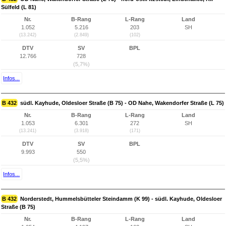
Sülfeld (L 81)
Nr.
B-Rang
L-Rang
Land
1.052
5.216
203
SH
(13.242)
(2.849)
(102)
DTV
SV
BPL
12.766
728
(5,7%)
Infos...
B 432
südl. Kayhude, Oldesloer Straße (B 75) - OD Nahe, Wakendorfer Straße (L 75)
Nr.
B-Rang
L-Rang
Land
1.053
6.301
272
SH
(13.241)
(3.918)
(171)
DTV
SV
BPL
9.993
550
(5,5%)
Infos...
B 432
Norderstedt, Hummelsbütteler Steindamm (K 99) - südl. Kayhude, Oldesloer
Straße (B 75)
Nr.
B-Rang
L-Rang
Land