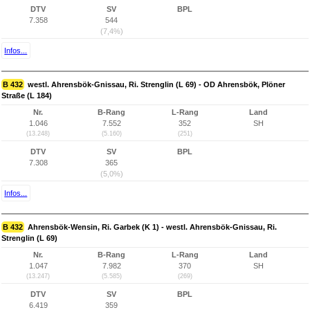
DTV
SV
BPL
7.358
544
(7,4%)
Infos...
B 432
westl. Ahrensbök-Gnissau, Ri. Strenglin (L 69) - OD Ahrensbök, Plöner
Straße (L 184)
Nr.
B-Rang
L-Rang
Land
1.046
7.552
352
SH
(13.248)
(5.160)
(251)
DTV
SV
BPL
7.308
365
(5,0%)
Infos...
B 432
Ahrensbök-Wensin, Ri. Garbek (K 1) - westl. Ahrensbök-Gnissau, Ri.
Strenglin (L 69)
Nr.
B-Rang
L-Rang
Land
1.047
7.982
370
SH
(13.247)
(5.585)
(269)
DTV
SV
BPL
6.419
359