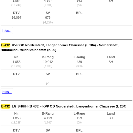
1.054
4.197
163
SH
(13.240)
(1.861)
(63)
DTV
SV
BPL
16.097
676
(4,2%)
Infos...
B 432
KVP OD Norderstedt, Langenhorner Chaussee (L 284) - Norderstedt,
Hummelsbütteler Steindamm (K 99)
Nr.
B-Rang
L-Rang
Land
1.055
10.042
439
SH
(13.239)
(7.638)
(338)
DTV
SV
BPL
-
-
(-)
Infos...
B 432
LG SH/HH (B 433) - KVP OD Norderstedt, Langenhorner Chaussee (L 284)
Nr.
B-Rang
L-Rang
Land
1.056
4.129
159
SH
(13.238)
(1.796)
(59)
DTV
SV
BPL