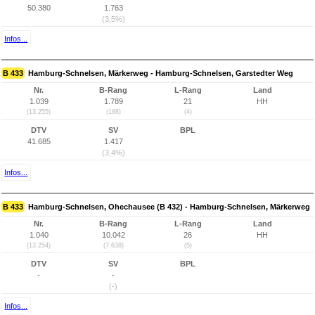
50.380
1.763
(3,5%)
Infos...
B 433
Hamburg-Schnelsen, Märkerweg - Hamburg-Schnelsen, Garstedter Weg
Nr.
B-Rang
L-Rang
Land
1.039
1.789
21
HH
(13.255)
(188)
(4)
DTV
SV
BPL
41.685
1.417
(3,4%)
Infos...
B 433
Hamburg-Schnelsen, Ohechausee (B 432) - Hamburg-Schnelsen, Märkerweg
Nr.
B-Rang
L-Rang
Land
1.040
10.042
26
HH
(13.254)
(7.638)
(5)
DTV
SV
BPL
-
-
(-)
Infos...