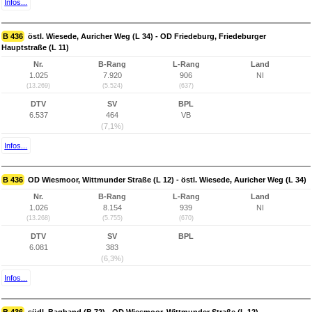
Infos...
B 436
östl. Wiesede, Auricher Weg (L 34) - OD Friedeburg, Friedeburger
Hauptstraße (L 11)
Nr.
B-Rang
L-Rang
Land
1.025
7.920
906
NI
(13.269)
(5.524)
(637)
DTV
SV
BPL
6.537
464
VB
(7,1%)
Infos...
B 436
OD Wiesmoor, Wittmunder Straße (L 12) - östl. Wiesede, Auricher Weg (L 34)
Nr.
B-Rang
L-Rang
Land
1.026
8.154
939
NI
(13.268)
(5.755)
(670)
DTV
SV
BPL
6.081
383
(6,3%)
Infos...