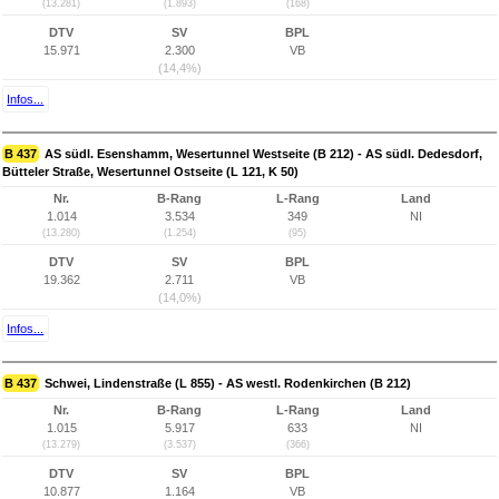
(13.281)
(1.893)
(168)
DTV
SV
BPL
15.971
2.300
VB
(14,4%)
Infos...
B 437
AS südl. Esenshamm, Wesertunnel Westseite (B 212) - AS südl. Dedesdorf,
Bütteler Straße, Wesertunnel Ostseite (L 121, K 50)
Nr.
B-Rang
L-Rang
Land
1.014
3.534
349
NI
(13.280)
(1.254)
(95)
DTV
SV
BPL
19.362
2.711
VB
(14,0%)
Infos...
B 437
Schwei, Lindenstraße (L 855) - AS westl. Rodenkirchen (B 212)
Nr.
B-Rang
L-Rang
Land
1.015
5.917
633
NI
(13.279)
(3.537)
(366)
DTV
SV
BPL
10.877
1.164
VB