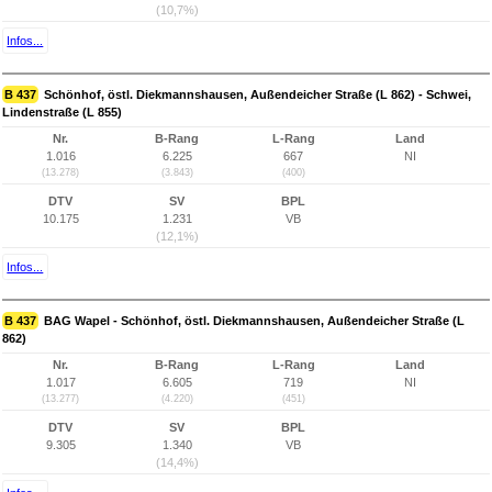
(10,7%)
Infos...
B 437
Schönhof, östl. Diekmannshausen, Außendeicher Straße (L 862) - Schwei,
Lindenstraße (L 855)
Nr.
B-Rang
L-Rang
Land
1.016
6.225
667
NI
(13.278)
(3.843)
(400)
DTV
SV
BPL
10.175
1.231
VB
(12,1%)
Infos...
B 437
BAG Wapel - Schönhof, östl. Diekmannshausen, Außendeicher Straße (L
862)
Nr.
B-Rang
L-Rang
Land
1.017
6.605
719
NI
(13.277)
(4.220)
(451)
DTV
SV
BPL
9.305
1.340
VB
(14,4%)