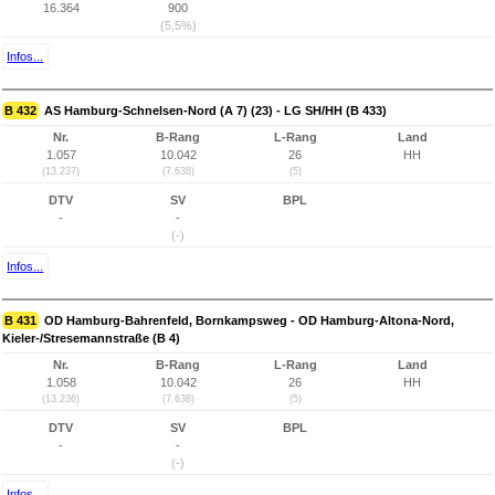
16.364
900
(5,5%)
Infos...
B 432
AS Hamburg-Schnelsen-Nord (A 7) (23) - LG SH/HH (B 433)
Nr.
B-Rang
L-Rang
Land
1.057
10.042
26
HH
(13.237)
(7.638)
(5)
DTV
SV
BPL
-
-
(-)
Infos...
B 431
OD Hamburg-Bahrenfeld, Bornkampsweg - OD Hamburg-Altona-Nord,
Kieler-/Stresemannstraße (B 4)
Nr.
B-Rang
L-Rang
Land
1.058
10.042
26
HH
(13.236)
(7.638)
(5)
DTV
SV
BPL
-
-
(-)
Infos...