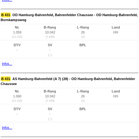
B 431
OD Hamburg-Bahrenfeld, Bahrenfelder Chaussee - OD Hamburg-Bahrenfeld,
Bornkampsweg
Nr.
B-Rang
L-Rang
Land
1.059
10.042
26
HH
(13.235)
(7.638)
(5)
DTV
SV
BPL
-
-
(-)
Infos...
B 431
AS Hamburg-Bahrenfeld (A 7) (28) - OD Hamburg-Bahrenfeld, Bahrenfelder
Chaussee
Nr.
B-Rang
L-Rang
Land
1.060
10.042
26
HH
(13.234)
(7.638)
(5)
DTV
SV
BPL
-
-
(-)
Infos...