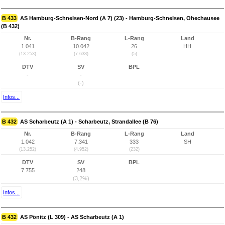
B 433
AS Hamburg-Schnelsen-Nord (A 7) (23) - Hamburg-Schnelsen, Ohechausee
(B 432)
Nr.
B-Rang
L-Rang
Land
1.041
10.042
26
HH
(13.253)
(7.638)
(5)
DTV
SV
BPL
-
-
(-)
Infos...
B 432
AS Scharbeutz (A 1) - Scharbeutz, Strandallee (B 76)
Nr.
B-Rang
L-Rang
Land
1.042
7.341
333
SH
(13.252)
(4.952)
(232)
DTV
SV
BPL
7.755
248
(3,2%)
Infos...
B 432
AS Pönitz (L 309) - AS Scharbeutz (A 1)