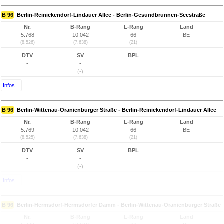
B 96
Berlin-Reinickendorf-Lindauer Allee - Berlin-Gesundbrunnen-Seestraße
Nr.
B-Rang
L-Rang
Land
5.768
10.042
66
BE
(8.526)
(7.638)
(21)
DTV
SV
BPL
-
-
(-)
Infos...
B 96
Berlin-Wittenau-Oranienburger Straße - Berlin-Reinickendorf-Lindauer Allee
Nr.
B-Rang
L-Rang
Land
5.769
10.042
66
BE
(8.525)
(7.638)
(21)
DTV
SV
BPL
-
-
(-)
Infos...
B 96
Berlin-Hermsdorf-Hermsdorfer Damm - Berlin-Wittenau-Oranienburger Straße
Nr.
B-Rang
L-Rang
Land