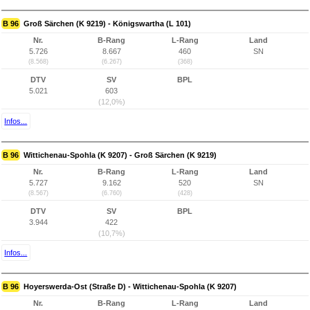
B 96
Groß Särchen (K 9219) - Königswartha (L 101)
Nr.
B-Rang
L-Rang
Land
5.726
8.667
460
SN
(8.568)
(6.267)
(368)
DTV
SV
BPL
5.021
603
(12,0%)
Infos...
B 96
Wittichenau-Spohla (K 9207) - Groß Särchen (K 9219)
Nr.
B-Rang
L-Rang
Land
5.727
9.162
520
SN
(8.567)
(6.760)
(428)
DTV
SV
BPL
3.944
422
(10,7%)
Infos...
B 96
Hoyerswerda-Ost (Straße D) - Wittichenau-Spohla (K 9207)
Nr.
B-Rang
L-Rang
Land