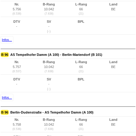
Nr.
B-Rang
L-Rang
Land
5.756
10.042
66
BE
(8.538)
(7.638)
(21)
DTV
SV
BPL
-
-
(-)
Infos...
B 96
AS Tempelhofer Damm (A 100) - Berlin-Mariendorf (B 101)
Nr.
B-Rang
L-Rang
Land
5.757
10.042
66
BE
(8.537)
(7.638)
(21)
DTV
SV
BPL
-
-
(-)
Infos...
B 96
Berlin-Dudenstraße - AS Tempelhofer Damm (A 100)
Nr.
B-Rang
L-Rang
Land
5.758
10.042
66
BE
(8.536)
(7.638)
(21)