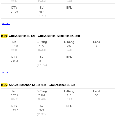
(8.557)
(4.961)
(107)
DTV
SV
BPL
7.729
657
(8,5%)
Infos...
B 96
Großräschen (L 53) - Großräschen-Allmosen (B 169)
Nr.
B-Rang
L-Rang
Land
5.738
7.658
232
BB
(8.556)
(5.263)
(116)
DTV
SV
BPL
7.093
851
(12,0%)
Infos...
B 96
AS Großräschen (A 13) (14) - Großräschen (L 53)
Nr.
B-Rang
L-Rang
Land
5.739
7.109
218
BB
(8.555)
(4.720)
(103)
DTV
SV
BPL
8.217
929
(11,3%)