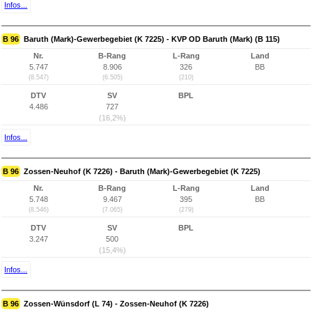
Infos...
B 96
Baruth (Mark)-Gewerbegebiet (K 7225) - KVP OD Baruth (Mark) (B 115)
Nr.
B-Rang
L-Rang
Land
5.747
8.906
326
BB
(8.547)
(6.505)
(210)
DTV
SV
BPL
4.486
727
(16,2%)
Infos...
B 96
Zossen-Neuhof (K 7226) - Baruth (Mark)-Gewerbegebiet (K 7225)
Nr.
B-Rang
L-Rang
Land
5.748
9.467
395
BB
(8.546)
(7.065)
(279)
DTV
SV
BPL
3.247
500
(15,4%)
Infos...
B 96
Zossen-Wünsdorf (L 74) - Zossen-Neuhof (K 7226)