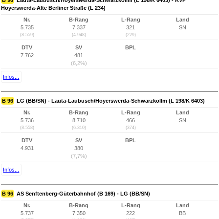
B 96
Lauta-Laubusch/Hoyerswerda-Schwarzkollm (L 198/K 6403) - KVP
Hoyerswerda-Alte Berliner Straße (L 234)
Nr.
B-Rang
L-Rang
Land
5.735
7.337
321
SN
(8.559)
(4.948)
(229)
DTV
SV
BPL
7.762
481
(6,2%)
Infos...
B 96
LG (BB/SN) - Lauta-Laubusch/Hoyerswerda-Schwarzkollm (L 198/K 6403)
Nr.
B-Rang
L-Rang
Land
5.736
8.710
466
SN
(8.558)
(6.310)
(374)
DTV
SV
BPL
4.931
380
(7,7%)
Infos...
B 96
AS Senftenberg-Güterbahnhof (B 169) - LG (BB/SN)
Nr.
B-Rang
L-Rang
Land
5.737
7.350
222
BB