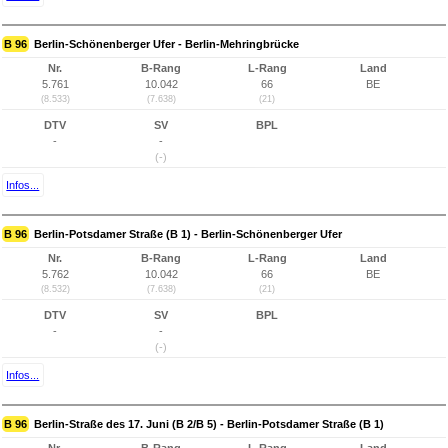
B 96
Berlin-Schönenberger Ufer - Berlin-Mehringbrücke
Nr.
B-Rang
L-Rang
Land
5.761
10.042
66
BE
(8.533)
(7.638)
(21)
DTV
SV
BPL
-
-
(-)
Infos...
B 96
Berlin-Potsdamer Straße (B 1) - Berlin-Schönenberger Ufer
Nr.
B-Rang
L-Rang
Land
5.762
10.042
66
BE
(8.532)
(7.638)
(21)
DTV
SV
BPL
-
-
(-)
Infos...
B 96
Berlin-Straße des 17. Juni (B 2/B 5) - Berlin-Potsdamer Straße (B 1)