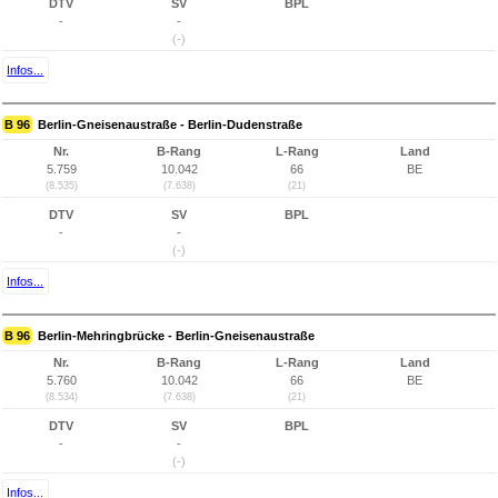
DTV
SV
BPL
-
-
(-)
Infos...
B 96
Berlin-Gneisenaustraße - Berlin-Dudenstraße
Nr.
B-Rang
L-Rang
Land
5.759
10.042
66
BE
(8.535)
(7.638)
(21)
DTV
SV
BPL
-
-
(-)
Infos...
B 96
Berlin-Mehringbrücke - Berlin-Gneisenaustraße
Nr.
B-Rang
L-Rang
Land
5.760
10.042
66
BE
(8.534)
(7.638)
(21)
DTV
SV
BPL
-
-
(-)
Infos...