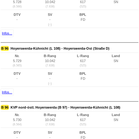
5.728
10.042
617
SN
(8.566)
(7.638)
(525)
DTV
SV
BPL
-
-
FD
(-)
Infos...
B 96
Hoyerswerda-Kühnicht (L 108) - Hoyerswerda-Ost (Straße D)
Nr.
B-Rang
L-Rang
Land
5.729
10.042
617
SN
(8.565)
(7.638)
(525)
DTV
SV
BPL
-
-
FD
(-)
Infos...
B 96
KVP nord-östl. Hoyerswerda (B 97) - Hoyerswerda-Kühnicht (L 108)
Nr.
B-Rang
L-Rang
Land
5.730
10.042
617
SN
(8.564)
(7.638)
(525)
DTV
SV
BPL
-
-
FD