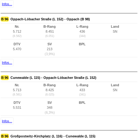
Infos...
B 96
Oppach-Löbacher Straße (L 152) - Oppach (B 98)
Nr.
B-Rang
L-Rang
Land
5.712
8.451
436
SN
(8.582)
(6.051)
(344)
DTV
SV
BPL
5.470
213
(3,9%)
Infos...
B 96
Cunewalde (L 115) - Oppach-Löbacher Straße (L 152)
Nr.
B-Rang
L-Rang
Land
5.713
8.425
433
SN
(8.581)
(6.025)
(341)
DTV
SV
BPL
5.531
348
(6,3%)
Infos...
B 96
Großpostwitz-Kirchplatz (L 116) - Cunewalde (L 115)