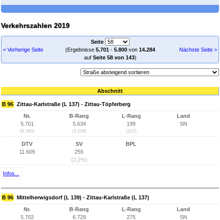
Verkehrszahlen 2019
Seite
< Vorherige Seite
(Ergebnisse
5.701
-
5.800
von
14.284
Nächste Seite >
auf
Seite 58 von 143
)
Abschnitt
B 96
Zittau-Karlstraße (L 137) - Zittau-Töpferberg
Nr.
B-Rang
L-Rang
Land
5.701
5.634
199
SN
(8.593)
(3.259)
(107)
DTV
SV
BPL
11.609
255
(2,2%)
Infos...
B 96
Mittelherwigsdorf (L 139) - Zittau-Karlstraße (L 137)
Nr.
B-Rang
L-Rang
Land
5.702
6.729
275
SN