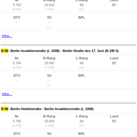
Nr.
B-Rang
L-Rang
Land
5.763
10.042
66
BE
(8.531)
(7.638)
(21)
DTV
SV
BPL
-
-
(-)
Infos...
B 96
Berlin-Invalidenstraße (L 1008) - Berlin-Straße des 17. Juni (B 2/B 5)
Nr.
B-Rang
L-Rang
Land
5.764
10.042
66
BE
(8.530)
(7.638)
(21)
DTV
SV
BPL
-
-
(-)
Infos...
B 96
Berlin-Heidelstraße - Berlin-Invalidenstraße (L 1008)
Nr.
B-Rang
L-Rang
Land
5.765
10.042
66
BE
(8.529)
(7.638)
(21)
DTV
SV
BPL