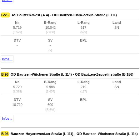
GVS
AS Bautzen-West (A 4) - OD Bautzen-Clara-Zetkin-Straße (L 111)
Nr.
B-Rang
L-Rang
Land
5.719
10.042
617
SN
(8.575)
(7.638)
(525)
DTV
SV
BPL
-
-
(-)
Infos...
B 96
OD Bautzen-Witchener Straße (L 114) - OD Bautzen-Zeppelinstraße (B 156)
Nr.
B-Rang
L-Rang
Land
5.720
5.988
219
SN
(8.574)
(3.607)
(127)
DTV
SV
BPL
10.719
600
(5,6%)
Infos...
B 96
Bautzen-Hoyerswerdaer Straße (L 111) - OD Bautzen-Witchener Straße (L 114)