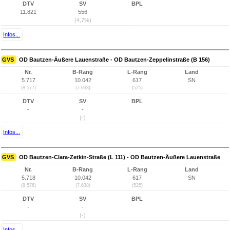
DTV
SV
BPL
11.821
556
(4,7%)
Infos...
GVS
OD Bautzen-Äußere Lauenstraße - OD Bautzen-Zeppelinstraße (B 156)
Nr.
B-Rang
L-Rang
Land
5.717
10.042
617
SN
(8.577)
(7.638)
(525)
DTV
SV
BPL
-
-
(-)
Infos...
GVS
OD Bautzen-Clara-Zetkin-Straße (L 111) - OD Bautzen-Äußere Lauenstraße
Nr.
B-Rang
L-Rang
Land
5.718
10.042
617
SN
(8.576)
(7.638)
(525)
DTV
SV
BPL
-
-
(-)
Infos...