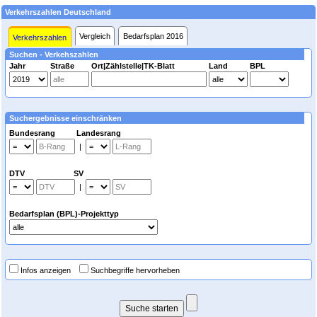
Verkehrszahlen Deutschland
Vergleich
Bedarfsplan 2016
Verkehrszahlen
Suchen - Verkehszahlen
Jahr
Straße
Ort|Zählstelle|TK-Blatt
Land
BPL
Suchergebnisse einschränken
Bundesrang Landesrang
|
DTV SV
|
Bedarfsplan (BPL)-Projekttyp
Infos anzeigen
Suchbegriffe hervorheben