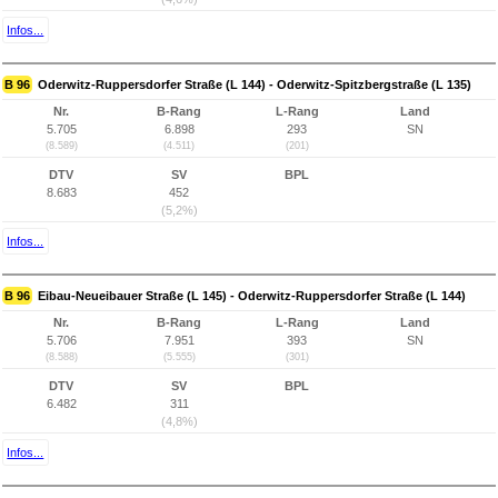
Infos...
B 96
Oderwitz-Ruppersdorfer Straße (L 144) - Oderwitz-Spitzbergstraße (L 135)
Nr.
B-Rang
L-Rang
Land
5.705
6.898
293
SN
(8.589)
(4.511)
(201)
DTV
SV
BPL
8.683
452
(5,2%)
Infos...
B 96
Eibau-Neueibauer Straße (L 145) - Oderwitz-Ruppersdorfer Straße (L 144)
Nr.
B-Rang
L-Rang
Land
5.706
7.951
393
SN
(8.588)
(5.555)
(301)
DTV
SV
BPL
6.482
311
(4,8%)
Infos...