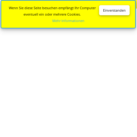
Diese Seite wird nicht mehr aktualisiert.
Zur neuen Seite
Wenn Sie diese Seite besuchen empfängt Ihr Computer
Einverstanden
eventuell ein oder mehrere Cookies.
Mehr Informationen