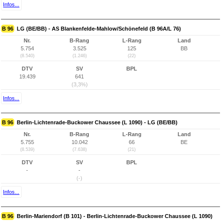
Infos...
B 96
LG (BE/BB) - AS Blankenfelde-Mahlow/Schönefeld (B 96A/L 76)
Nr.
B-Rang
L-Rang
Land
5.754
3.525
125
BB
(8.540)
(1.246)
(22)
DTV
SV
BPL
19.439
641
(3,3%)
Infos...
B 96
Berlin-Lichtenrade-Buckower Chaussee (L 1090) - LG (BE/BB)
Nr.
B-Rang
L-Rang
Land
5.755
10.042
66
BE
(8.539)
(7.638)
(21)
DTV
SV
BPL
-
-
(-)
Infos...
B 96
Berlin-Mariendorf (B 101) - Berlin-Lichtenrade-Buckower Chaussee (L 1090)