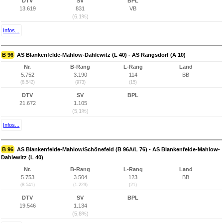
DTV
SV
BPL
13.619
831
VB
(6,1%)
Infos...
B 96
AS Blankenfelde-Mahlow-Dahlewitz (L 40) - AS Rangsdorf (A 10)
Nr.
B-Rang
L-Rang
Land
5.752
3.190
114
BB
(8.542)
(973)
(15)
DTV
SV
BPL
21.672
1.105
(5,1%)
Infos...
B 96
AS Blankenfelde-Mahlow/Schönefeld (B 96A/L 76) - AS Blankenfelde-Mahlow-
Dahlewitz (L 40)
Nr.
B-Rang
L-Rang
Land
5.753
3.504
123
BB
(8.541)
(1.229)
(21)
DTV
SV
BPL
19.546
1.134
(5,8%)