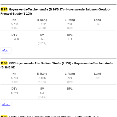
B 97
Hoyerswerda-Teschenstraße (B 96/B 97) - Hoyerswerda-Salomon-Gottlob-
Frentzel-Straße (S 108)
Nr.
B-Rang
L-Rang
Land
5.733
6.132
231
SN
(8.561)
(3.751)
(139)
DTV
SV
BPL
10.390
956
FD
(9,2%)
Infos...
B 96
KVP Hoyerswerda-Alte Berliner Straße (L 234) - Hoyerswerda-Teschenstraße
(B 96/B 97)
Nr.
B-Rang
L-Rang
Land
5.734
6.865
291
SN
(8.560)
(4.478)
(199)
DTV
SV
BPL
8.746
813
(9,3%)
Infos...