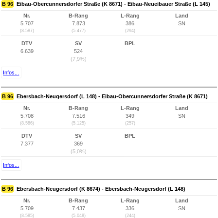
B 96
Eibau-Obercunnersdorfer Straße (K 8671) - Eibau-Neueibauer Straße (L 145)
Nr.
B-Rang
L-Rang
Land
5.707
7.873
386
SN
(8.587)
(5.477)
(294)
DTV
SV
BPL
6.639
524
(7,9%)
Infos...
B 96
Ebersbach-Neugersdorf (L 148) - Eibau-Obercunnersdorfer Straße (K 8671)
Nr.
B-Rang
L-Rang
Land
5.708
7.516
349
SN
(8.586)
(5.125)
(257)
DTV
SV
BPL
7.377
369
(5,0%)
Infos...
B 96
Ebersbach-Neugersdorf (K 8674) - Ebersbach-Neugersdorf (L 148)
Nr.
B-Rang
L-Rang
Land
5.709
7.437
336
SN
(8.585)
(5.048)
(244)