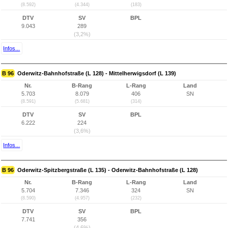
(8.592)
(4.344)
(183)
DTV
SV
BPL
9.043
289
(3,2%)
Infos...
B 96
Oderwitz-Bahnhofstraße (L 128) - Mittelherwigsdorf (L 139)
Nr.
B-Rang
L-Rang
Land
5.703
8.079
406
SN
(8.591)
(5.681)
(314)
DTV
SV
BPL
6.222
224
(3,6%)
Infos...
B 96
Oderwitz-Spitzbergstraße (L 135) - Oderwitz-Bahnhofstraße (L 128)
Nr.
B-Rang
L-Rang
Land
5.704
7.346
324
SN
(8.590)
(4.957)
(232)
DTV
SV
BPL
7.741
356
(4,6%)