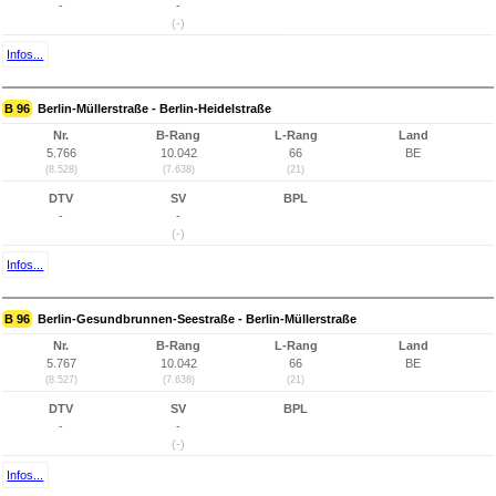
-
-
(-)
Infos...
B 96
Berlin-Müllerstraße - Berlin-Heidelstraße
Nr.
B-Rang
L-Rang
Land
5.766
10.042
66
BE
(8.528)
(7.638)
(21)
DTV
SV
BPL
-
-
(-)
Infos...
B 96
Berlin-Gesundbrunnen-Seestraße - Berlin-Müllerstraße
Nr.
B-Rang
L-Rang
Land
5.767
10.042
66
BE
(8.527)
(7.638)
(21)
DTV
SV
BPL
-
-
(-)
Infos...