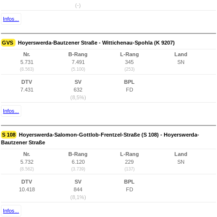
(-)
Infos...
GVS
Hoyerswerda-Bautzener Straße - Wittichenau-Spohla (K 9207)
Nr.
B-Rang
L-Rang
Land
5.731
7.491
345
SN
(8.563)
(5.100)
(253)
DTV
SV
BPL
7.431
632
FD
(8,5%)
Infos...
S 108
Hoyerswerda-Salomon-Gottlob-Frentzel-Straße (S 108) - Hoyerswerda-
Bautzener Straße
Nr.
B-Rang
L-Rang
Land
5.732
6.120
229
SN
(8.562)
(3.739)
(137)
DTV
SV
BPL
10.418
844
FD
(8,1%)
Infos...