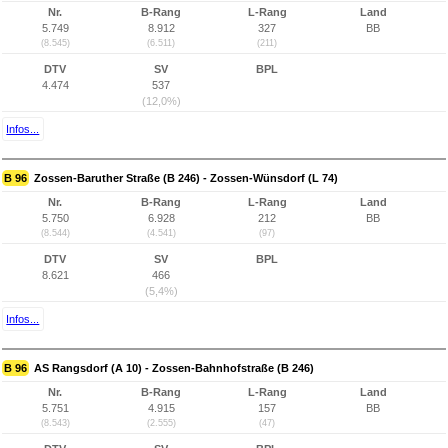
Nr.
B-Rang
L-Rang
Land
5.749
8.912
327
BB
(8.545)
(6.511)
(211)
DTV
SV
BPL
4.474
537
(12,0%)
Infos...
B 96
Zossen-Baruther Straße (B 246) - Zossen-Wünsdorf (L 74)
Nr.
B-Rang
L-Rang
Land
5.750
6.928
212
BB
(8.544)
(4.541)
(97)
DTV
SV
BPL
8.621
466
(5,4%)
Infos...
B 96
AS Rangsdorf (A 10) - Zossen-Bahnhofstraße (B 246)
Nr.
B-Rang
L-Rang
Land
5.751
4.915
157
BB
(8.543)
(2.555)
(47)