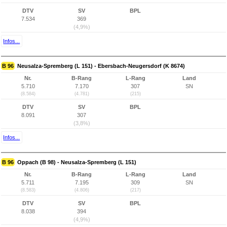
DTV
SV
BPL
7.534
369
(4,9%)
Infos...
B 96
Neusalza-Spremberg (L 151) - Ebersbach-Neugersdorf (K 8674)
Nr.
B-Rang
L-Rang
Land
5.710
7.170
307
SN
(8.584)
(4.781)
(215)
DTV
SV
BPL
8.091
307
(3,8%)
Infos...
B 96
Oppach (B 98) - Neusalza-Spremberg (L 151)
Nr.
B-Rang
L-Rang
Land
5.711
7.195
309
SN
(8.583)
(4.806)
(217)
DTV
SV
BPL
8.038
394
(4,9%)