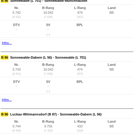
B 96
Sonnewalde (L 701) - Sonnewalde-Münchhausen
Nr.
B-Rang
L-Rang
Land
5.742
10.042
474
BB
(8.552)
(7.638)
(357)
DTV
SV
BPL
-
-
(-)
Infos...
B 96
Sonnewalde-Dabern (L 56) - Sonnewalde (L 701)
Nr.
B-Rang
L-Rang
Land
5.743
10.042
474
BB
(8.551)
(7.638)
(357)
DTV
SV
BPL
-
-
(-)
Infos...
B 96
Luckau-Wittmannsdorf (B 87) - Sonnewalde-Dabern (L 56)
Nr.
B-Rang
L-Rang
Land
5.744
9.755
433
BB
(8.550)
(7.353)
(316)