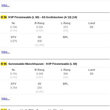
Infos...
B 96
KVP Finsterwalde (L 60) - AS Großräschen (A 13) (14)
Nr.
B-Rang
L-Rang
Land
5.740
9.326
372
BB
(8.554)
(6.924)
(256)
DTV
SV
BPL
3.575
408
(11,4%)
Infos...
B 96
Sonnewalde-Münchhausen - KVP Finsterwalde (L 60)
Nr.
B-Rang
L-Rang
Land
5.741
9.249
358
BB
(8.553)
(6.847)
(242)
DTV
SV
BPL
3.754
203
(5,4%)
Infos...