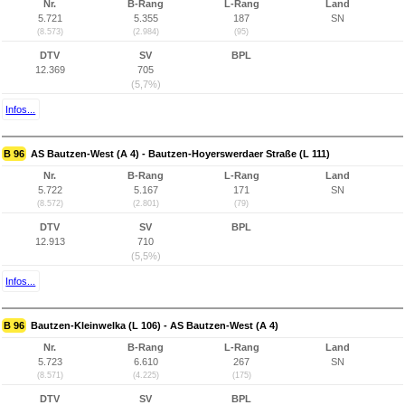
Nr.
B-Rang
L-Rang
Land
5.721
5.355
187
SN
(8.573)
(2.984)
(95)
DTV
SV
BPL
12.369
705
(5,7%)
Infos...
B 96
AS Bautzen-West (A 4) - Bautzen-Hoyerswerdaer Straße (L 111)
Nr.
B-Rang
L-Rang
Land
5.722
5.167
171
SN
(8.572)
(2.801)
(79)
DTV
SV
BPL
12.913
710
(5,5%)
Infos...
B 96
Bautzen-Kleinwelka (L 106) - AS Bautzen-West (A 4)
Nr.
B-Rang
L-Rang
Land
5.723
6.610
267
SN
(8.571)
(4.225)
(175)
DTV
SV
BPL