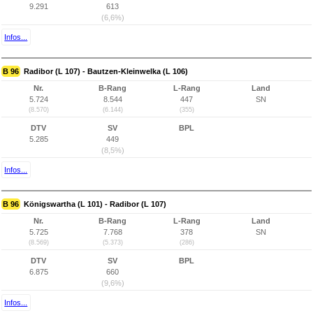
9.291
613
(6,6%)
Infos...
B 96
Radibor (L 107) - Bautzen-Kleinwelka (L 106)
Nr.
B-Rang
L-Rang
Land
5.724
8.544
447
SN
(8.570)
(6.144)
(355)
DTV
SV
BPL
5.285
449
(8,5%)
Infos...
B 96
Königswartha (L 101) - Radibor (L 107)
Nr.
B-Rang
L-Rang
Land
5.725
7.768
378
SN
(8.569)
(5.373)
(286)
DTV
SV
BPL
6.875
660
(9,6%)
Infos...