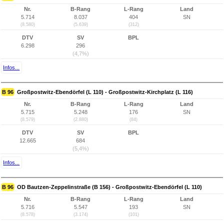
Nr.
B-Rang
L-Rang
Land
5.714
8.037
404
SN
(8.580)
(5.639)
(312)
DTV
SV
BPL
6.298
296
(4,7%)
Infos...
B 96
Großpostwitz-Ebendörfel (L 110) - Großpostwitz-Kirchplatz (L 116)
Nr.
B-Rang
L-Rang
Land
5.715
5.248
176
SN
(8.579)
(2.880)
(84)
DTV
SV
BPL
12.665
684
(5,4%)
Infos...
B 96
OD Bautzen-Zeppelinstraße (B 156) - Großpostwitz-Ebendörfel (L 110)
Nr.
B-Rang
L-Rang
Land
5.716
5.547
193
SN
(8.578)
(3.174)
(101)