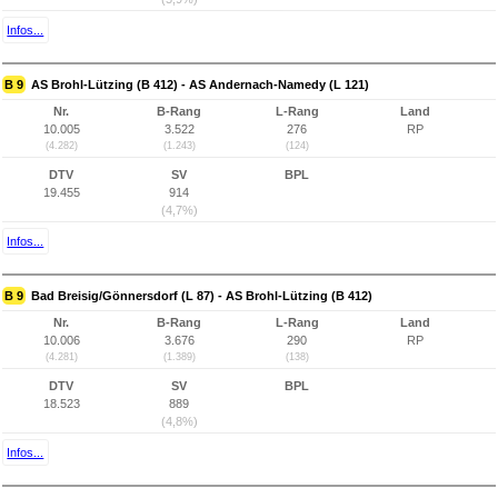
Infos...
B 9
AS Brohl-Lützing (B 412) - AS Andernach-Namedy (L 121)
Nr.
B-Rang
L-Rang
Land
10.005
3.522
276
RP
(4.282)
(1.243)
(124)
DTV
SV
BPL
19.455
914
(4,7%)
Infos...
B 9
Bad Breisig/Gönnersdorf (L 87) - AS Brohl-Lützing (B 412)
Nr.
B-Rang
L-Rang
Land
10.006
3.676
290
RP
(4.281)
(1.389)
(138)
DTV
SV
BPL
18.523
889
(4,8%)
Infos...