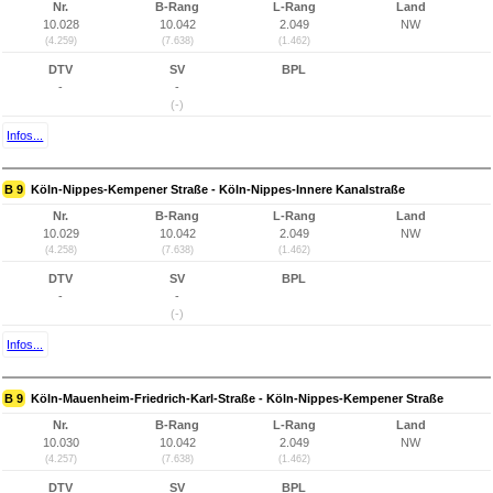
Nr.
B-Rang
L-Rang
Land
10.028
10.042
2.049
NW
(4.259)
(7.638)
(1.462)
DTV
SV
BPL
-
-
(-)
Infos...
B 9
Köln-Nippes-Kempener Straße - Köln-Nippes-Innere Kanalstraße
Nr.
B-Rang
L-Rang
Land
10.029
10.042
2.049
NW
(4.258)
(7.638)
(1.462)
DTV
SV
BPL
-
-
(-)
Infos...
B 9
Köln-Mauenheim-Friedrich-Karl-Straße - Köln-Nippes-Kempener Straße
Nr.
B-Rang
L-Rang
Land
10.030
10.042
2.049
NW
(4.257)
(7.638)
(1.462)
DTV
SV
BPL