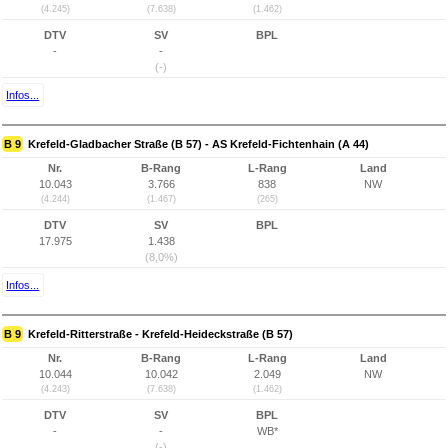
(4.245)
(7.638)
(1.462)
DTV
SV
BPL
-
-
(-)
Infos...
B 9
Krefeld-Gladbacher Straße (B 57) - AS Krefeld-Fichtenhain (A 44)
Nr.
B-Rang
L-Rang
Land
10.043
3.766
838
NW
(4.244)
(1.467)
(265)
DTV
SV
BPL
17.975
1.438
(8,0%)
Infos...
B 9
Krefeld-Ritterstraße - Krefeld-Heideckstraße (B 57)
Nr.
B-Rang
L-Rang
Land
10.044
10.042
2.049
NW
(4.243)
(7.638)
(1.462)
DTV
SV
BPL
-
-
WB*
(-)