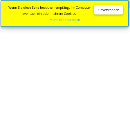
Diese Seite wird nicht mehr aktualisiert.
Zur neuen Seite
Wenn Sie diese Seite besuchen empfängt Ihr Computer
Einverstanden
eventuell ein oder mehrere Cookies.
Mehr Informationen