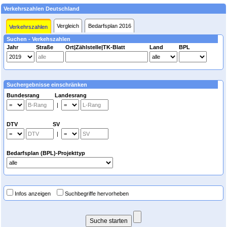
Verkehrszahlen Deutschland
Vergleich
Bedarfsplan 2016
Verkehrszahlen
Suchen - Verkehszahlen
Jahr
Straße
Ort|Zählstelle|TK-Blatt
Land
BPL
Suchergebnisse einschränken
Bundesrang Landesrang
|
DTV SV
|
Bedarfsplan (BPL)-Projekttyp
Infos anzeigen
Suchbegriffe hervorheben