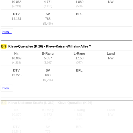
10.068
4.771
1.089
NW
(4.219)
(2.413)
(509)
DTV
SV
BPL
14.131
763
(5,4%)
Infos...
B 9
Kleve-Querallee (K 26) - Kleve-Kaiser-Wilhelm-Allee ?
Nr.
B-Rang
L-Rang
Land
10.069
5.057
1.158
NW
(4.218)
(2.692)
(577)
DTV
SV
BPL
13.225
688
(5,2%)
Infos...
B 9
Kleve-Uedemer Straße (L 362) - Kleve-Querallee (K 26)
Nr.
B-Rang
L-Rang
Land
10.070
3.672
820
NW
(4.217)
(1.385)
(249)
DTV
SV
BPL
18.543
779