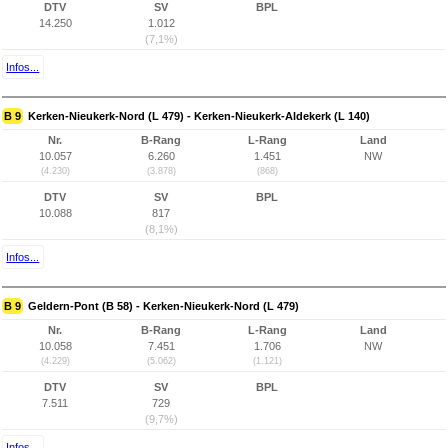
DTV
SV
BPL
14.250
1.012
(7,1%)
Infos...
B 9
Kerken-Nieukerk-Nord (L 479) - Kerken-Nieukerk-Aldekerk (L 140)
Nr.
B-Rang
L-Rang
Land
10.057
6.260
1.451
NW
(4.230)
(3.878)
(868)
DTV
SV
BPL
10.088
817
(8,1%)
Infos...
B 9
Geldern-Pont (B 58) - Kerken-Nieukerk-Nord (L 479)
Nr.
B-Rang
L-Rang
Land
10.058
7.451
1.706
NW
(4.229)
(5.062)
(1.121)
DTV
SV
BPL
7.511
729
(9,7%)
Infos...