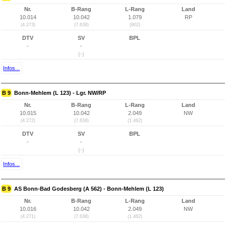
Nr.
B-Rang
L-Rang
Land
10.014
10.042
1.079
RP
(4.273)
(7.638)
(902)
DTV
SV
BPL
-
-
(-)
Infos...
B 9
Bonn-Mehlem (L 123) - Lgr. NW/RP
Nr.
B-Rang
L-Rang
Land
10.015
10.042
2.049
NW
(4.272)
(7.638)
(1.462)
DTV
SV
BPL
-
-
(-)
Infos...
B 9
AS Bonn-Bad Godesberg (A 562) - Bonn-Mehlem (L 123)
Nr.
B-Rang
L-Rang
Land
10.016
10.042
2.049
NW
(4.271)
(7.638)
(1.462)