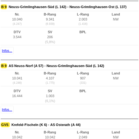
B 9
Neuss-Grimlinghausen-Süd (L 142) - Neuss-Grimlinghausen-Ost (L 137)
Nr.
B-Rang
L-Rang
Land
10.040
9.341
2.003
NW
(4.247)
(6.939)
(1.416)
DTV
SV
BPL
3.544
206
(5,8%)
Infos...
B 9
AS Neuss-Norf (A 57) - Neuss-Grimlinghausen-Süd (L 142)
Nr.
B-Rang
L-Rang
Land
10.041
4.107
907
NW
(4.246)
(1.775)
(331)
DTV
SV
BPL
16.444
1.003
(6,1%)
Infos...
GVS
Krefeld-Fischeln (K 6) - AS Osterath (A 44)
Nr.
B-Rang
L-Rang
Land
10.042
10.042
2.049
NW