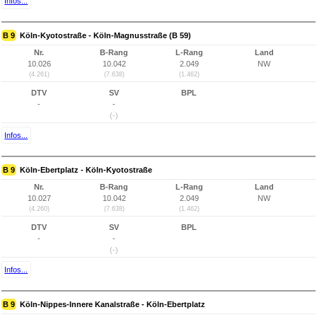
Infos...
B 9
Köln-Kyotostraße - Köln-Magnusstraße (B 59)
Nr.
B-Rang
L-Rang
Land
10.026
10.042
2.049
NW
(4.261)
(7.638)
(1.462)
DTV
SV
BPL
-
-
(-)
Infos...
B 9
Köln-Ebertplatz - Köln-Kyotostraße
Nr.
B-Rang
L-Rang
Land
10.027
10.042
2.049
NW
(4.260)
(7.638)
(1.462)
DTV
SV
BPL
-
-
(-)
Infos...
B 9
Köln-Nippes-Innere Kanalstraße - Köln-Ebertplatz