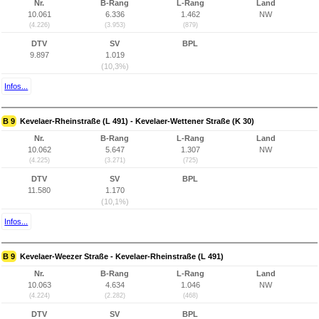
Nr.
B-Rang
L-Rang
Land
10.061
6.336
1.462
NW
(4.226)
(3.953)
(879)
DTV
SV
BPL
9.897
1.019
(10,3%)
Infos...
B 9
Kevelaer-Rheinstraße (L 491) - Kevelaer-Wettener Straße (K 30)
Nr.
B-Rang
L-Rang
Land
10.062
5.647
1.307
NW
(4.225)
(3.271)
(725)
DTV
SV
BPL
11.580
1.170
(10,1%)
Infos...
B 9
Kevelaer-Weezer Straße - Kevelaer-Rheinstraße (L 491)
Nr.
B-Rang
L-Rang
Land
10.063
4.634
1.046
NW
(4.224)
(2.282)
(468)
DTV
SV
BPL