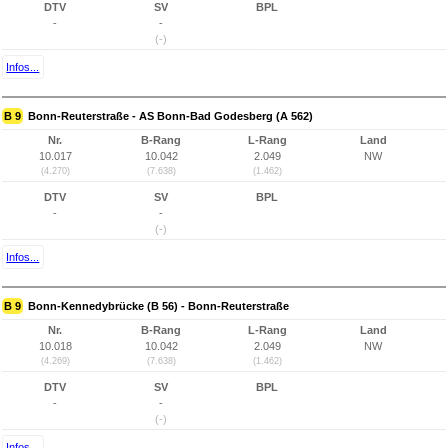
DTV
SV
BPL
-
-
(-)
Infos...
B 9
Bonn-Reuterstraße - AS Bonn-Bad Godesberg (A 562)
Nr.
B-Rang
L-Rang
Land
10.017
10.042
2.049
NW
(4.270)
(7.638)
(1.462)
DTV
SV
BPL
-
-
(-)
Infos...
B 9
Bonn-Kennedybrücke (B 56) - Bonn-Reuterstraße
Nr.
B-Rang
L-Rang
Land
10.018
10.042
2.049
NW
(4.269)
(7.638)
(1.462)
DTV
SV
BPL
-
-
(-)
Infos...