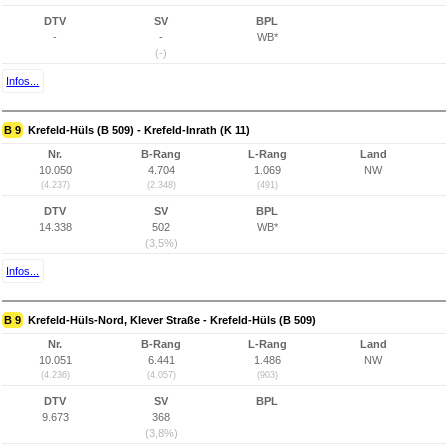
DTV
SV
BPL
-
-
WB*
(-)
Infos...
B 9
Krefeld-Hüls (B 509) - Krefeld-Inrath (K 11)
Nr.
B-Rang
L-Rang
Land
10.050
4.704
1.069
NW
(4.237)
(2.348)
(491)
DTV
SV
BPL
14.338
502
WB*
(3,5%)
Infos...
B 9
Krefeld-Hüls-Nord, Klever Straße - Krefeld-Hüls (B 509)
Nr.
B-Rang
L-Rang
Land
10.051
6.441
1.486
NW
(4.236)
(4.057)
(903)
DTV
SV
BPL
9.673
368
(3,8%)