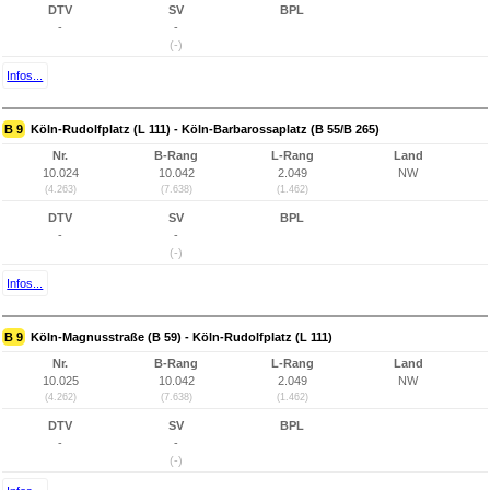
DTV
SV
BPL
-
-
(-)
Infos...
B 9
Köln-Rudolfplatz (L 111) - Köln-Barbarossaplatz (B 55/B 265)
Nr.
B-Rang
L-Rang
Land
10.024
10.042
2.049
NW
(4.263)
(7.638)
(1.462)
DTV
SV
BPL
-
-
(-)
Infos...
B 9
Köln-Magnusstraße (B 59) - Köln-Rudolfplatz (L 111)
Nr.
B-Rang
L-Rang
Land
10.025
10.042
2.049
NW
(4.262)
(7.638)
(1.462)
DTV
SV
BPL
-
-
(-)