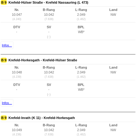
B 9
Krefeld-Hülser Straße - Krefeld Nassauring (L 473)
Nr.
B-Rang
L-Rang
Land
10.047
10.042
2.049
NW
(4.240)
(7.638)
(1.462)
DTV
SV
BPL
-
-
WB*
(-)
Infos...
B 9
Krefeld-Horkesgath - Krefeld-Hülser Straße
Nr.
B-Rang
L-Rang
Land
10.048
10.042
2.049
NW
(4.239)
(7.638)
(1.462)
DTV
SV
BPL
-
-
WB*
(-)
Infos...
B 9
Krefeld-Inrath (K 11) - Krefeld-Horkesgath
Nr.
B-Rang
L-Rang
Land
10.049
10.042
2.049
NW
(4.238)
(7.638)
(1.462)