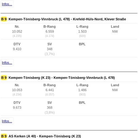
Infos...
B 9
Kempen-Tönisberg-Vinnbruck (L 478) - Krefeld-Hüls-Nord, Klever Straße
Nr.
B-Rang
L-Rang
Land
10.052
6.559
1.503
NW
(4.235)
(4.174)
(920)
DTV
SV
BPL
9.410
348
(3,7%)
Infos...
B 9
Kempen-Tönisberg (K 23) - Kempen-Tönisberg-Vinnbruck (L 478)
Nr.
B-Rang
L-Rang
Land
10.053
6.441
1.486
NW
(4.234)
(4.057)
(903)
DTV
SV
BPL
9.673
368
(3,8%)
Infos...
B 9
AS Kerken (A 40) - Kempen-Tönisberg (K 23)