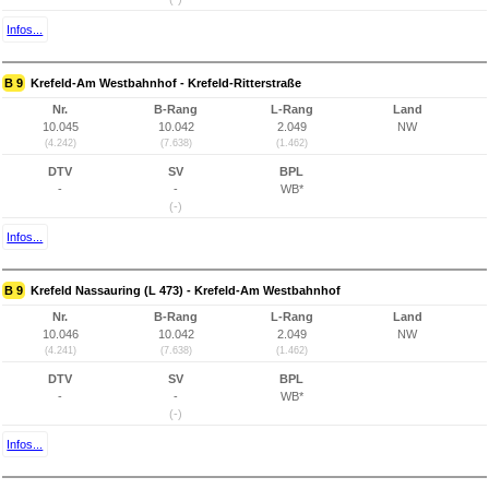
Infos...
B 9
Krefeld-Am Westbahnhof - Krefeld-Ritterstraße
Nr.
B-Rang
L-Rang
Land
10.045
10.042
2.049
NW
(4.242)
(7.638)
(1.462)
DTV
SV
BPL
-
-
WB*
(-)
Infos...
B 9
Krefeld Nassauring (L 473) - Krefeld-Am Westbahnhof
Nr.
B-Rang
L-Rang
Land
10.046
10.042
2.049
NW
(4.241)
(7.638)
(1.462)
DTV
SV
BPL
-
-
WB*
(-)
Infos...