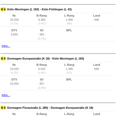
B 9
Köln-Worringen (L 183) - Köln-Fühlingen (L 43)
Nr.
B-Rang
L-Rang
Land
10.033
6.365
1.469
NW
(4.254)
(3.981)
(886)
DTV
SV
BPL
9.833
364
(3,7%)
Infos...
B 9
Dormagen-Europastraße (K 18) - Köln-Worringen (L 183)
Nr.
B-Rang
L-Rang
Land
10.034
6.042
1.398
NW
(4.253)
(3.661)
(815)
DTV
SV
BPL
10.593
307
(2,9%)
Infos...
B 9
Dormagen-Florastraße (L 280) - Dormagen-Europastraße (K 18)
Nr.
B-Rang
L-Rang
Land