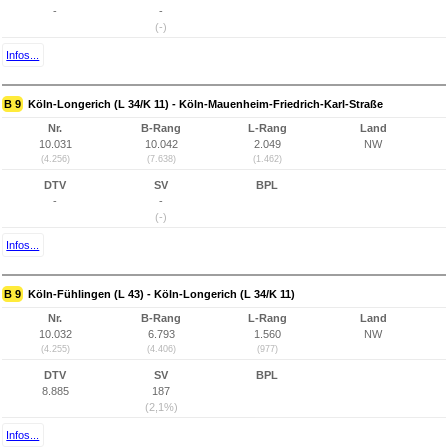
-
-
(-)
Infos...
B 9
Köln-Longerich (L 34/K 11) - Köln-Mauenheim-Friedrich-Karl-Straße
Nr.
B-Rang
L-Rang
Land
10.031
10.042
2.049
NW
(4.256)
(7.638)
(1.462)
DTV
SV
BPL
-
-
(-)
Infos...
B 9
Köln-Fühlingen (L 43) - Köln-Longerich (L 34/K 11)
Nr.
B-Rang
L-Rang
Land
10.032
6.793
1.560
NW
(4.255)
(4.406)
(977)
DTV
SV
BPL
8.885
187
(2,1%)
Infos...