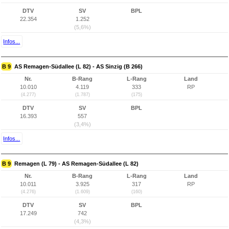
DTV
SV
BPL
22.354
1.252
(5,6%)
Infos...
B 9
AS Remagen-Südallee (L 82) - AS Sinzig (B 266)
Nr.
B-Rang
L-Rang
Land
10.010
4.119
333
RP
(4.277)
(1.787)
(175)
DTV
SV
BPL
16.393
557
(3,4%)
Infos...
B 9
Remagen (L 79) - AS Remagen-Südallee (L 82)
Nr.
B-Rang
L-Rang
Land
10.011
3.925
317
RP
(4.276)
(1.609)
(160)
DTV
SV
BPL
17.249
742
(4,3%)