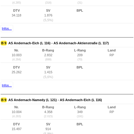
(4.285)
(316)
(31)
DTV
SV
BPL
34.118
1.876
(5,5%)
Infos...
B 9
AS Andernach-Eich (L 116) - AS Andernach-Aktienstraße (L 117)
Nr.
B-Rang
L-Rang
Land
10.003
2.832
209
RP
(4.284)
(699)
(70)
DTV
SV
BPL
25.262
1.415
(5,6%)
Infos...
B 9
AS Andernach-Namedy (L 121) - AS Andernach-Eich (L 116)
Nr.
B-Rang
L-Rang
Land
10.004
4.358
349
RP
(4.283)
(2.015)
(191)
DTV
SV
BPL
15.497
914
(5,9%)