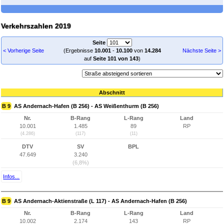
Verkehrszahlen 2019
Seite
< Vorherige Seite
(Ergebnisse
10.001
-
10.100
von
14.284
Nächste Seite >
auf
Seite 101 von 143
)
Abschnitt
B 9
AS Andernach-Hafen (B 256) - AS Weißenthurm (B 256)
Nr.
B-Rang
L-Rang
Land
10.001
1.485
89
RP
(4.286)
(117)
(11)
DTV
SV
BPL
47.649
3.240
(6,8%)
Infos...
B 9
AS Andernach-Aktienstraße (L 117) - AS Andernach-Hafen (B 256)
Nr.
B-Rang
L-Rang
Land
10.002
2.174
143
RP