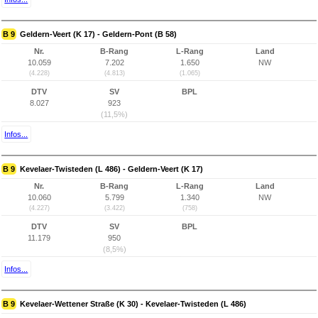
B 9
Geldern-Veert (K 17) - Geldern-Pont (B 58)
Nr.
B-Rang
L-Rang
Land
10.059
7.202
1.650
NW
(4.228)
(4.813)
(1.065)
DTV
SV
BPL
8.027
923
(11,5%)
Infos...
B 9
Kevelaer-Twisteden (L 486) - Geldern-Veert (K 17)
Nr.
B-Rang
L-Rang
Land
10.060
5.799
1.340
NW
(4.227)
(3.422)
(758)
DTV
SV
BPL
11.179
950
(8,5%)
Infos...
B 9
Kevelaer-Wettener Straße (K 30) - Kevelaer-Twisteden (L 486)