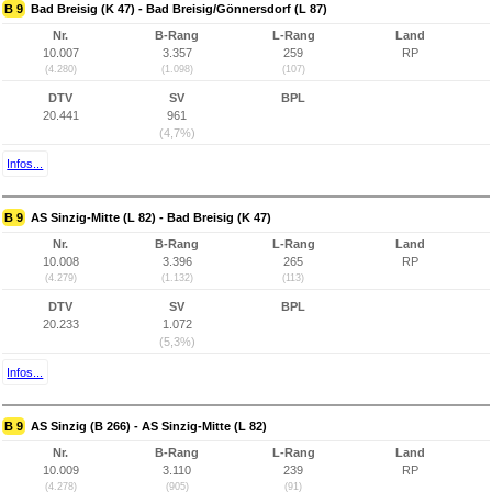
B 9
Bad Breisig (K 47) - Bad Breisig/Gönnersdorf (L 87)
Nr.
B-Rang
L-Rang
Land
10.007
3.357
259
RP
(4.280)
(1.098)
(107)
DTV
SV
BPL
20.441
961
(4,7%)
Infos...
B 9
AS Sinzig-Mitte (L 82) - Bad Breisig (K 47)
Nr.
B-Rang
L-Rang
Land
10.008
3.396
265
RP
(4.279)
(1.132)
(113)
DTV
SV
BPL
20.233
1.072
(5,3%)
Infos...
B 9
AS Sinzig (B 266) - AS Sinzig-Mitte (L 82)
Nr.
B-Rang
L-Rang
Land
10.009
3.110
239
RP
(4.278)
(905)
(91)