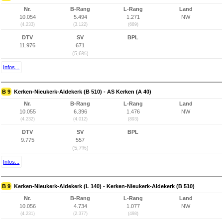
Nr.
B-Rang
L-Rang
Land
10.054
5.494
1.271
NW
(4.233)
(3.122)
(689)
DTV
SV
BPL
11.976
671
(5,6%)
Infos...
B 9
Kerken-Nieukerk-Aldekerk (B 510) - AS Kerken (A 40)
Nr.
B-Rang
L-Rang
Land
10.055
6.396
1.476
NW
(4.232)
(4.012)
(893)
DTV
SV
BPL
9.775
557
(5,7%)
Infos...
B 9
Kerken-Nieukerk-Aldekerk (L 140) - Kerken-Nieukerk-Aldekerk (B 510)
Nr.
B-Rang
L-Rang
Land
10.056
4.734
1.077
NW
(4.231)
(2.377)
(498)