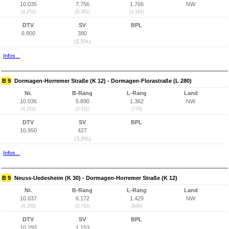
10.035
7.756
1.766
NW
(4.252)
(5.361)
(1.181)
DTV
SV
BPL
6.900
380
(5,5%)
Infos...
B 9
Dormagen-Horremer Straße (K 12) - Dormagen-Florastraße (L 280)
Nr.
B-Rang
L-Rang
Land
10.036
5.890
1.362
NW
(4.251)
(3.511)
(779)
DTV
SV
BPL
10.950
427
(3,9%)
Infos...
B 9
Neuss-Uedesheim (K 30) - Dormagen-Horremer Straße (K 12)
Nr.
B-Rang
L-Rang
Land
10.037
6.172
1.429
NW
(4.250)
(3.791)
(846)
DTV
SV
BPL
10.293
1.153