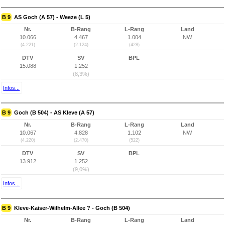
B 9
AS Goch (A 57) - Weeze (L 5)
Nr.
B-Rang
L-Rang
Land
10.066
4.467
1.004
NW
(4.221)
(2.124)
(428)
DTV
SV
BPL
15.088
1.252
(8,3%)
Infos...
B 9
Goch (B 504) - AS Kleve (A 57)
Nr.
B-Rang
L-Rang
Land
10.067
4.828
1.102
NW
(4.220)
(2.470)
(522)
DTV
SV
BPL
13.912
1.252
(9,0%)
Infos...
B 9
Kleve-Kaiser-Wilhelm-Allee ? - Goch (B 504)
Nr.
B-Rang
L-Rang
Land