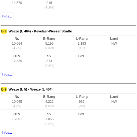
14.570
918
(6,3%)
Infos...
B 9
Weeze (L 464) - Kevelaer-Weezer Straße
Nr.
B-Rang
L-Rang
Land
10.064
5.193
1.193
NW
(4.223)
(2.826)
(612)
DTV
SV
BPL
12.835
873
(6,8%)
Infos...
B 9
Weeze (L 5) - Weeze (L 464)
Nr.
B-Rang
L-Rang
Land
10.065
4.222
932
NW
(4.222)
(1.885)
(356)
DTV
SV
BPL
16.001
1.056
(6,6%)
Infos...