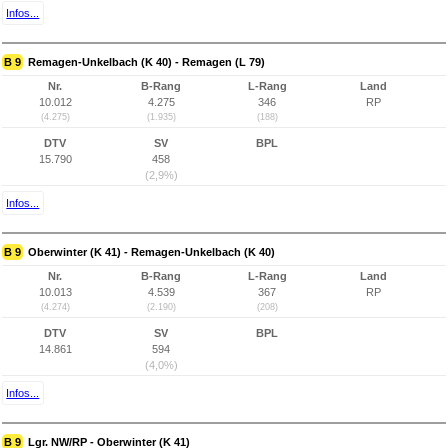
Infos...
B 9
Remagen-Unkelbach (K 40) - Remagen (L 79)
Nr.
B-Rang
L-Rang
Land
10.012
4.275
346
RP
(4.275)
(1.935)
(188)
DTV
SV
BPL
15.790
458
(2,9%)
Infos...
B 9
Oberwinter (K 41) - Remagen-Unkelbach (K 40)
Nr.
B-Rang
L-Rang
Land
10.013
4.539
367
RP
(4.274)
(2.190)
(208)
DTV
SV
BPL
14.861
594
(4,0%)
Infos...
B 9
Lgr. NW/RP - Oberwinter (K 41)