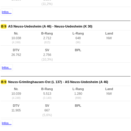
(11,2%)
Infos...
B 9
AS Neuss-Uedesheim (A 46) - Neuss-Uedesheim (K 30)
Nr.
B-Rang
L-Rang
Land
10.038
2.712
648
NW
(4.249)
(615)
(96)
DTV
SV
BPL
26.762
2.756
(10,3%)
Infos...
B 9
Neuss-Grimlinghausen-Ost (L 137) - AS Neuss-Uedesheim (A 46)
Nr.
B-Rang
L-Rang
Land
10.039
5.513
1.280
NW
(4.248)
(3.140)
(698)
DTV
SV
BPL
11.905
667
(5,6%)
Infos...