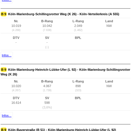
B 9
Köln-Marienburg-Schillingsrotter Weg (K 26) - Köln-Verteilerkreis (A 555)
Nr.
B-Rang
L-Rang
Land
10.019
10.042
2.049
NW
(4.268)
(7.638)
(1.462)
DTV
SV
BPL
-
-
(-)
Infos...
B 9
Köln-Marienburg-Heinrich-Lübke-Ufer (L 92) - Köln-Marienburg-Schillingsrotter
Weg (K 26)
Nr.
B-Rang
L-Rang
Land
10.020
4.067
898
NW
(4.267)
(1.739)
(323)
DTV
SV
BPL
16.614
598
(3,6%)
Infos...
B 9
Köln-Bayerstraße (B 51) - Köln-Marienburg-Heinrich-Lübke-Ufer (L 92)