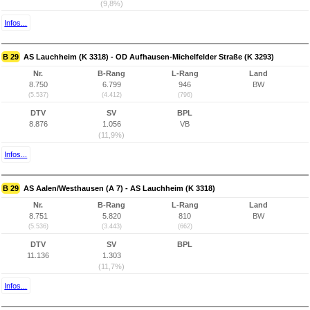
(9,8%)
Infos...
B 29
AS Lauchheim (K 3318) - OD Aufhausen-Michelfelder Straße (K 3293)
Nr.
B-Rang
L-Rang
Land
8.750
6.799
946
BW
(5.537)
(4.412)
(796)
DTV
SV
BPL
8.876
1.056
VB
(11,9%)
Infos...
B 29
AS Aalen/Westhausen (A 7) - AS Lauchheim (K 3318)
Nr.
B-Rang
L-Rang
Land
8.751
5.820
810
BW
(5.536)
(3.443)
(662)
DTV
SV
BPL
11.136
1.303
(11,7%)
Infos...