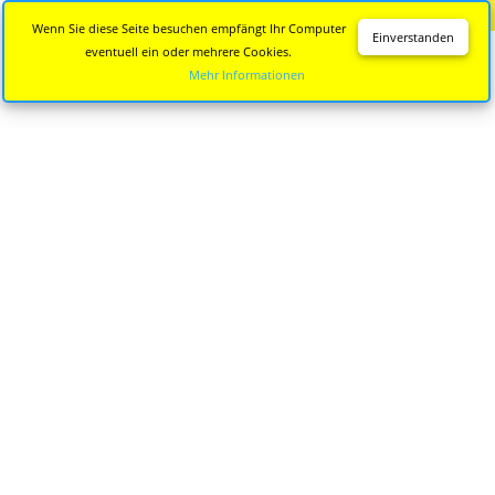
Diese Seite wird nicht mehr aktualisiert.
Zur neuen Seite
Wenn Sie diese Seite besuchen empfängt Ihr Computer
Einverstanden
eventuell ein oder mehrere Cookies.
Mehr Informationen