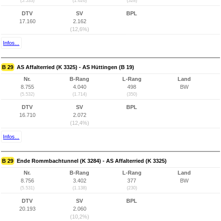
(5.533)
(1.626)
(328)
DTV
SV
BPL
17.160
2.162
(12,6%)
Infos...
B 29
AS Affalterried (K 3325) - AS Hüttingen (B 19)
Nr.
B-Rang
L-Rang
Land
8.755
4.040
498
BW
(5.532)
(1.714)
(350)
DTV
SV
BPL
16.710
2.072
(12,4%)
Infos...
B 29
Ende Rommbachtunnel (K 3284) - AS Affalterried (K 3325)
Nr.
B-Rang
L-Rang
Land
8.756
3.402
377
BW
(5.531)
(1.138)
(230)
DTV
SV
BPL
20.193
2.060
(10,2%)