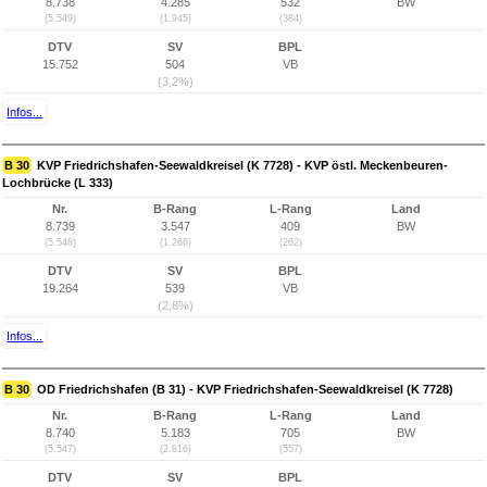
8.738
4.285
532
BW
(5.549)
(1.945)
(384)
DTV
SV
BPL
15.752
504
VB
(3,2%)
Infos...
B 30
KVP Friedrichshafen-Seewaldkreisel (K 7728) - KVP östl. Meckenbeuren-
Lochbrücke (L 333)
Nr.
B-Rang
L-Rang
Land
8.739
3.547
409
BW
(5.548)
(1.266)
(262)
DTV
SV
BPL
19.264
539
VB
(2,8%)
Infos...
B 30
OD Friedrichshafen (B 31) - KVP Friedrichshafen-Seewaldkreisel (K 7728)
Nr.
B-Rang
L-Rang
Land
8.740
5.183
705
BW
(5.547)
(2.816)
(557)
DTV
SV
BPL