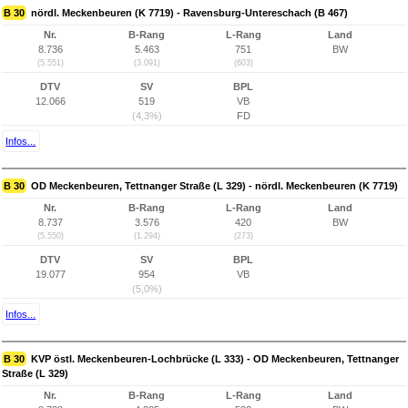
B 30
nördl. Meckenbeuren (K 7719) - Ravensburg-Untereschach (B 467)
Nr.
B-Rang
L-Rang
Land
8.736
5.463
751
BW
(5.551)
(3.091)
(603)
DTV
SV
BPL
12.066
519
VB
(4,3%)
FD
Infos...
B 30
OD Meckenbeuren, Tettnanger Straße (L 329) - nördl. Meckenbeuren (K 7719)
Nr.
B-Rang
L-Rang
Land
8.737
3.576
420
BW
(5.550)
(1.294)
(273)
DTV
SV
BPL
19.077
954
VB
(5,0%)
Infos...
B 30
KVP östl. Meckenbeuren-Lochbrücke (L 333) - OD Meckenbeuren, Tettnanger
Straße (L 329)
Nr.
B-Rang
L-Rang
Land