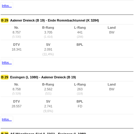
Infos...
B 29
Aalener Dreieck (B 19) - Ende Rommbachtunnel (K 3284)
Nr.
B-Rang
L-Rang
Land
8.757
3.705
441
BW
(5.530)
(1.414)
(294)
DTV
SV
BPL
18.341
2.091
(11,4%)
Infos...
B 29
Essingen (L 1080) - Aalener Dreieck (B 19)
Nr.
B-Rang
L-Rang
Land
8.758
2.562
263
BW
(5.529)
(521)
(119)
DTV
SV
BPL
28.557
2.741
FD
(9,6%)
Infos...