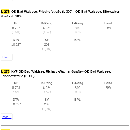
L 275
OD Bad Waldsee, Friedhofstraße (L 300) - OD Bad Waldsee, Biberacher
Straße (L 300)
Nr.
B-Rang
L-Rang
Land
8.707
6.024
840
BW
(5.580)
(3.643)
(691)
DTV
SV
BPL
10.627
202
(1,9%)
Infos...
L 275
KVP OD Bad Waldsee, Richard-Wagner-Straße - OD Bad Waldsee,
Friedhofstraße (L 300)
Nr.
B-Rang
L-Rang
Land
8.708
6.024
840
BW
(5.579)
(3.643)
(691)
DTV
SV
BPL
10.627
202
(1,9%)
Infos...