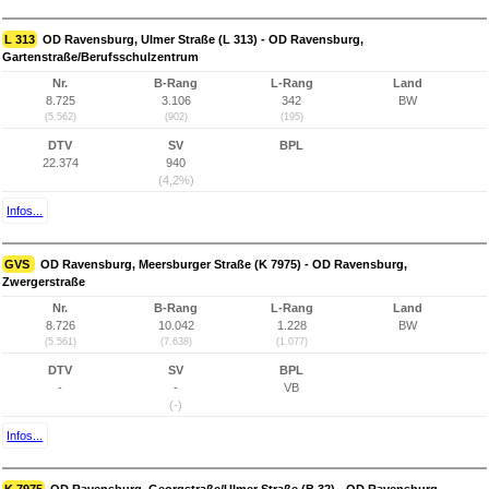
L 313
OD Ravensburg, Ulmer Straße (L 313) - OD Ravensburg,
Gartenstraße/Berufsschulzentrum
Nr.
B-Rang
L-Rang
Land
8.725
3.106
342
BW
(5.562)
(902)
(195)
DTV
SV
BPL
22.374
940
(4,2%)
Infos...
GVS
OD Ravensburg, Meersburger Straße (K 7975) - OD Ravensburg,
Zwergerstraße
Nr.
B-Rang
L-Rang
Land
8.726
10.042
1.228
BW
(5.561)
(7.638)
(1.077)
DTV
SV
BPL
-
-
VB
(-)
Infos...