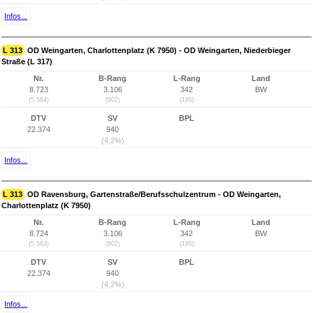
Infos...
L 313
OD Weingarten, Charlottenplatz (K 7950) - OD Weingarten, Niederbieger
Straße (L 317)
Nr.
B-Rang
L-Rang
Land
8.723
3.106
342
BW
(5.564)
(902)
(195)
DTV
SV
BPL
22.374
940
(4,2%)
Infos...
L 313
OD Ravensburg, Gartenstraße/Berufsschulzentrum - OD Weingarten,
Charlottenplatz (K 7950)
Nr.
B-Rang
L-Rang
Land
8.724
3.106
342
BW
(5.563)
(902)
(195)
DTV
SV
BPL
22.374
940
(4,2%)
Infos...