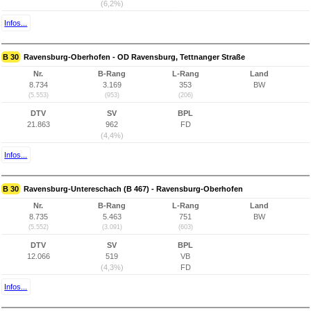
(6,2%)
Infos...
B 30
Ravensburg-Oberhofen - OD Ravensburg, Tettnanger Straße
Nr.
B-Rang
L-Rang
Land
8.734
3.169
353
BW
(5.553)
(953)
(206)
DTV
SV
BPL
21.863
962
FD
(4,4%)
Infos...
B 30
Ravensburg-Untereschach (B 467) - Ravensburg-Oberhofen
Nr.
B-Rang
L-Rang
Land
8.735
5.463
751
BW
(5.552)
(3.091)
(603)
DTV
SV
BPL
12.066
519
VB
(4,3%)
FD
Infos...