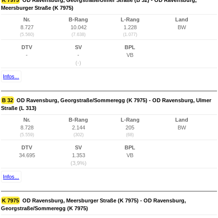
K 7975
OD Ravensburg, Georgstraße/Ulmer Straße (B 32) - OD Ravensburg,
Meersburger Straße (K 7975)
Nr.
B-Rang
L-Rang
Land
8.727
10.042
1.228
BW
(5.560)
(7.638)
(1.077)
DTV
SV
BPL
-
-
VB
(-)
Infos...
B 32
OD Ravensburg, Georgstraße/Sommeregg (K 7975) - OD Ravensburg, Ulmer
Straße (L 313)
Nr.
B-Rang
L-Rang
Land
8.728
2.144
205
BW
(5.559)
(302)
(68)
DTV
SV
BPL
34.695
1.353
VB
(3,9%)
Infos...
K 7975
OD Ravensburg, Meersburger Straße (K 7975) - OD Ravensburg,
Georgstraße/Sommeregg (K 7975)