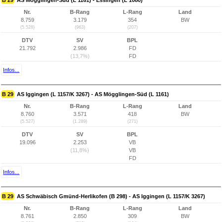
B 29
AS Mögglingen-Süd (L 1161) - Essingen (L 1080)
Nr.
B-Rang
L-Rang
Land
8.759
3.179
354
BW
(5.528)
(963)
(207)
DTV
SV
BPL
21.792
2.986
FD
(13,7%)
FD
Infos...
B 29
AS Iggingen (L 1157/K 3267) - AS Mögglingen-Süd (L 1161)
Nr.
B-Rang
L-Rang
Land
8.760
3.571
418
BW
(5.527)
(1.289)
(271)
DTV
SV
BPL
19.096
2.253
VB
(11,8%)
VB
FD
Infos...
B 29
AS Schwäbisch Gmünd-Herlikofen (B 298) - AS Iggingen (L 1157/K 3267)
Nr.
B-Rang
L-Rang
Land
8.761
2.850
309
BW