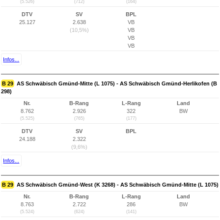
(5.526)
(712)
(164)
DTV
SV
BPL
25.127
2.638
VB
(10,5%)
VB
VB
VB
Infos...
B 29
AS Schwäbisch Gmünd-Mitte (L 1075) - AS Schwäbisch Gmünd-Herlikofen (B
298)
Nr.
B-Rang
L-Rang
Land
8.762
2.926
322
BW
(5.525)
(765)
(177)
DTV
SV
BPL
24.188
2.322
(9,6%)
Infos...
B 29
AS Schwäbisch Gmünd-West (K 3268) - AS Schwäbisch Gmünd-Mitte (L 1075)
Nr.
B-Rang
L-Rang
Land
8.763
2.722
286
BW
(5.524)
(624)
(141)