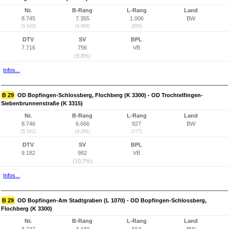
Nr.
B-Rang
L-Rang
Land
8.745
7.355
1.006
BW
(5.542)
(4.966)
(856)
DTV
SV
BPL
7.716
756
VB
(9,8%)
Infos...
B 29
OD Bopfingen-Schlossberg, Flochberg (K 3300) - OD Trochtelfingen-
Siebenbrunnenstraße (K 3315)
Nr.
B-Rang
L-Rang
Land
8.746
6.666
927
BW
(5.541)
(4.281)
(777)
DTV
SV
BPL
9.182
982
VB
(10,7%)
Infos...
B 29
OD Bopfingen-Am Stadtgraben (L 1070) - OD Bopfingen-Schlossberg,
Flochberg (K 3300)
Nr.
B-Rang
L-Rang
Land