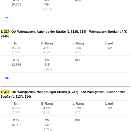
10.303
464
(4,5%)
Infos...
L 314
OA Weingarten, Aulendorfer Straße (L 313/L 314) - Weingarten-Sterkshof (K
7949)
Nr.
B-Rang
L-Rang
Land
8.721
4.935
658
BW
(5.566)
(2.575)
(510)
DTV
SV
BPL
13.556
515
(3,8%)
Infos...
L 313
OD Weingarten, Niederbieger Straße (L 317) - OA Weingarten, Aulendorfer
Straße (L 313/L 314)
Nr.
B-Rang
L-Rang
Land
8.722
4.219
520
BW
(5.565)
(1.882)
(372)
DTV
SV
BPL
16.007
432
(2,7%)