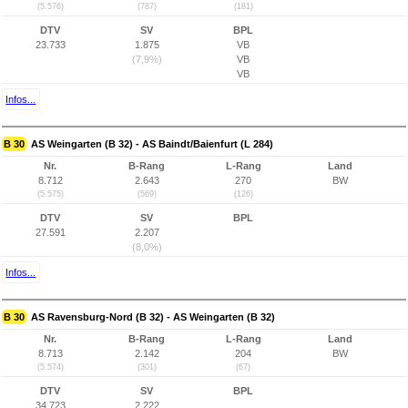
(5.576)
(787)
(181)
DTV
SV
BPL
23.733
1.875
VB
(7,9%)
VB
VB
Infos...
B 30
AS Weingarten (B 32) - AS Baindt/Baienfurt (L 284)
Nr.
B-Rang
L-Rang
Land
8.712
2.643
270
BW
(5.575)
(569)
(126)
DTV
SV
BPL
27.591
2.207
(8,0%)
Infos...
B 30
AS Ravensburg-Nord (B 32) - AS Weingarten (B 32)
Nr.
B-Rang
L-Rang
Land
8.713
2.142
204
BW
(5.574)
(301)
(67)
DTV
SV
BPL
34.723
2.222