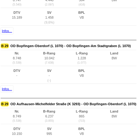
8.747
4.440
564
BW
(5.540)
(2.097)
(416)
DTV
SV
BPL
15.189
1.458
VB
(9,6%)
Infos...
B 29
OD Bopfingen-Oberdorf (L 1070) - OD Bopfingen-Am Stadtgraben (L 1070)
Nr.
B-Rang
L-Rang
Land
8.748
10.042
1.228
BW
(5.539)
(7.638)
(1.077)
DTV
SV
BPL
-
-
VB
(-)
Infos...
B 29
OD Aufhausen-Michelfelder Straße (K 3293) - OD Bopfingen-Oberdorf (L 1070)
Nr.
B-Rang
L-Rang
Land
8.749
6.237
865
BW
(5.538)
(3.855)
(715)
DTV
SV
BPL
10.150
995
VB