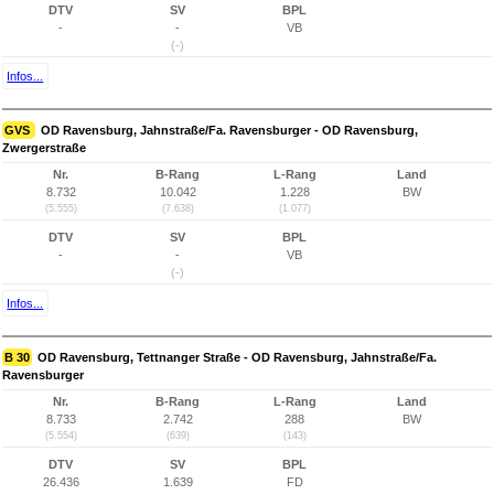
DTV
SV
BPL
-
-
VB
(-)
Infos...
GVS
OD Ravensburg, Jahnstraße/Fa. Ravensburger - OD Ravensburg,
Zwergerstraße
Nr.
B-Rang
L-Rang
Land
8.732
10.042
1.228
BW
(5.555)
(7.638)
(1.077)
DTV
SV
BPL
-
-
VB
(-)
Infos...
B 30
OD Ravensburg, Tettnanger Straße - OD Ravensburg, Jahnstraße/Fa.
Ravensburger
Nr.
B-Rang
L-Rang
Land
8.733
2.742
288
BW
(5.554)
(639)
(143)
DTV
SV
BPL
26.436
1.639
FD