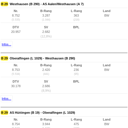
B 29
Westhausen (B 290) - AS Aalen/Westhausen (A 7)
Nr.
B-Rang
L-Rang
Land
8.752
3.287
363
BW
(5.535)
(1.044)
(216)
DTV
SV
BPL
20.957
2.682
(12,8%)
Infos...
B 29
Oberalfingen (L 1029) - Westhausen (B 290)
Nr.
B-Rang
L-Rang
Land
8.753
2.420
236
BW
(5.534)
(441)
(95)
DTV
SV
BPL
30.178
2.686
(8,9%)
Infos...
B 29
AS Hüttingen (B 19) - Oberalfingen (L 1029)
Nr.
B-Rang
L-Rang
Land
8.754
3.944
475
BW