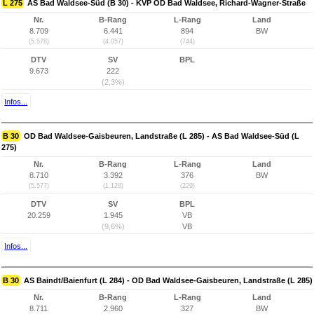
L 275
AS Bad Waldsee-Süd (B 30) - KVP OD Bad Waldsee, Richard-Wagner-Straße
Nr.
B-Rang
L-Rang
Land
8.709
6.441
894
BW
(5.578)
(4.057)
(744)
DTV
SV
BPL
9.673
222
(2,3%)
Infos...
B 30
OD Bad Waldsee-Gaisbeuren, Landstraße (L 285) - AS Bad Waldsee-Süd (L
275)
Nr.
B-Rang
L-Rang
Land
8.710
3.392
376
BW
(5.577)
(1.128)
(229)
DTV
SV
BPL
20.259
1.945
VB
(9,6%)
VB
Infos...
B 30
AS Baindt/Baienfurt (L 284) - OD Bad Waldsee-Gaisbeuren, Landstraße (L 285)
Nr.
B-Rang
L-Rang
Land
8.711
2.960
327
BW