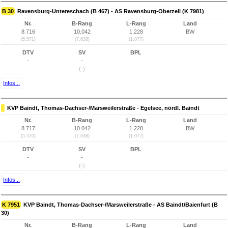
B 30
Ravensburg-Untereschach (B 467) - AS Ravensburg-Oberzell (K 7981)
Nr.
B-Rang
L-Rang
Land
8.716
10.042
1.228
BW
(5.571)
(7.638)
(1.077)
DTV
SV
BPL
-
-
(-)
Infos...
KVP Baindt, Thomas-Dachser-/Marsweilerstraße - Egelsee, nördl. Baindt
Nr.
B-Rang
L-Rang
Land
8.717
10.042
1.228
BW
(5.570)
(7.638)
(1.077)
DTV
SV
BPL
-
-
(-)
Infos...
K 7951
KVP Baindt, Thomas-Dachser-/Marsweilerstraße - AS Baindt/Baienfurt (B
30)
Nr.
B-Rang
L-Rang
Land