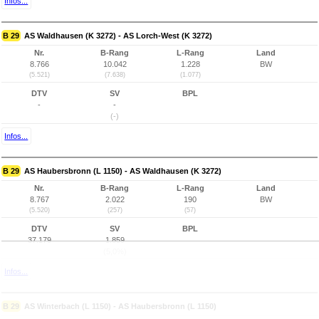
Infos...
B 29
AS Waldhausen (K 3272) - AS Lorch-West (K 3272)
Nr.
B-Rang
L-Rang
Land
8.766
10.042
1.228
BW
(5.521)
(7.638)
(1.077)
DTV
SV
BPL
-
-
(-)
Infos...
B 29
AS Haubersbronn (L 1150) - AS Waldhausen (K 3272)
Nr.
B-Rang
L-Rang
Land
8.767
2.022
190
BW
(5.520)
(257)
(57)
DTV
SV
BPL
37.179
1.859
(5,0%)
Infos...
B 29
AS Winterbach (L 1150) - AS Haubersbronn (L 1150)