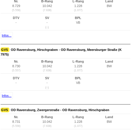
Nr.
B-Rang
L-Rang
Land
8.729
10.042
1.228
BW
(5.558)
(7.638)
(1.077)
DTV
SV
BPL
-
-
VB
(-)
Infos...
GVS
OD Ravensburg, Hirschgraben - OD Ravensburg, Meersburger Straße (K
7975)
Nr.
B-Rang
L-Rang
Land
8.730
10.042
1.228
BW
(5.557)
(7.638)
(1.077)
DTV
SV
BPL
-
-
VB
(-)
Infos...
GVS
OD Ravensburg, Zwergerstraße - OD Ravensburg, Hirschgraben
Nr.
B-Rang
L-Rang
Land
8.731
10.042
1.228
BW
(5.556)
(7.638)
(1.077)