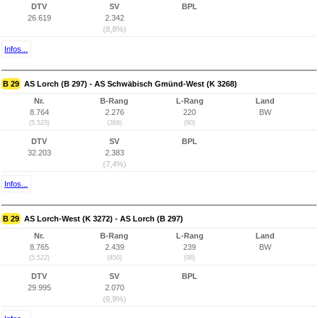
DTV
SV
BPL
26.619
2.342
(8,8%)
Infos...
B 29
AS Lorch (B 297) - AS Schwäbisch Gmünd-West (K 3268)
Nr.
B-Rang
L-Rang
Land
8.764
2.276
220
BW
(5.523)
(366)
(80)
DTV
SV
BPL
32.203
2.383
(7,4%)
Infos...
B 29
AS Lorch-West (K 3272) - AS Lorch (B 297)
Nr.
B-Rang
L-Rang
Land
8.765
2.439
239
BW
(5.522)
(450)
(98)
DTV
SV
BPL
29.995
2.070
(6,9%)