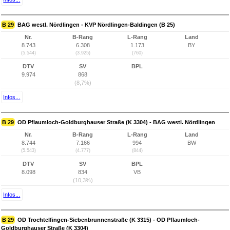
B 29
BAG westl. Nördlingen - KVP Nördlingen-Baldingen (B 25)
Nr.
B-Rang
L-Rang
Land
8.743
6.308
1.173
BY
(5.544)
(3.925)
(760)
DTV
SV
BPL
9.974
868
(8,7%)
Infos...
B 29
OD Pflaumloch-Goldburghauser Straße (K 3304) - BAG westl. Nördlingen
Nr.
B-Rang
L-Rang
Land
8.744
7.166
994
BW
(5.543)
(4.777)
(844)
DTV
SV
BPL
8.098
834
VB
(10,3%)
Infos...
B 29
OD Trochtelfingen-Siebenbrunnenstraße (K 3315) - OD Pflaumloch-
Goldburghauser Straße (K 3304)