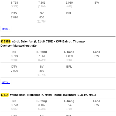
8.718
7.661
1.039
BW
(5.569)
(5.266)
(888)
DTV
SV
BPL
7.090
830
(11,7%)
Infos...
K 7951
nördl. Baienfurt (L 314/K 7951) - KVP Baindt, Thomas-
Dachser-/Marsweilerstraße
Nr.
B-Rang
L-Rang
Land
8.719
7.661
1.039
BW
(5.568)
(5.266)
(888)
DTV
SV
BPL
7.090
830
(11,7%)
Infos...
L 314
Weingarten-Sterkshof (K 7949) - nördl. Baienfurt (L 314/K 7951)
Nr.
B-Rang
L-Rang
Land
8.720
6.167
854
BW
(5.567)
(3.786)
(705)
DTV
SV
BPL