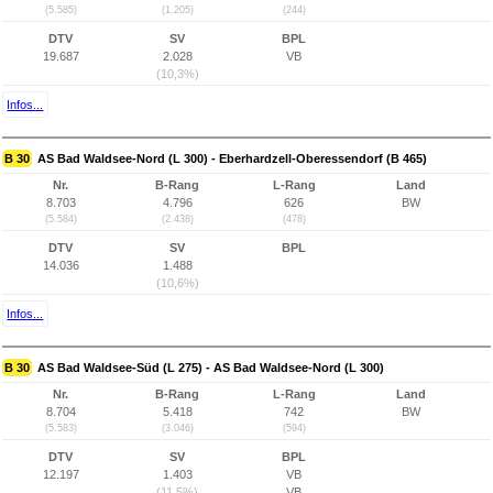
(5.585)
(1.205)
(244)
DTV
SV
BPL
19.687
2.028
VB
(10,3%)
Infos...
B 30
AS Bad Waldsee-Nord (L 300) - Eberhardzell-Oberessendorf (B 465)
Nr.
B-Rang
L-Rang
Land
8.703
4.796
626
BW
(5.584)
(2.438)
(478)
DTV
SV
BPL
14.036
1.488
(10,6%)
Infos...
B 30
AS Bad Waldsee-Süd (L 275) - AS Bad Waldsee-Nord (L 300)
Nr.
B-Rang
L-Rang
Land
8.704
5.418
742
BW
(5.583)
(3.046)
(594)
DTV
SV
BPL
12.197
1.403
VB
(11,5%)
VB