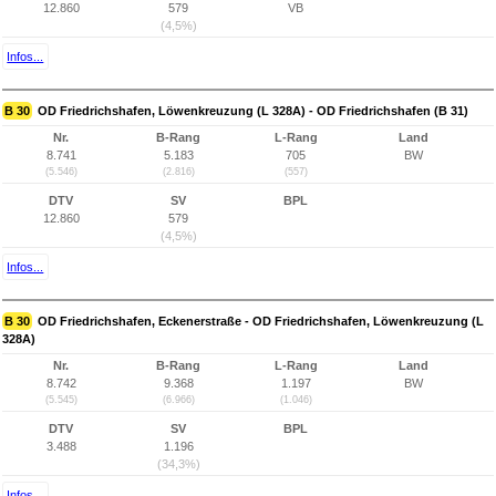
12.860
579
VB
(4,5%)
Infos...
B 30
OD Friedrichshafen, Löwenkreuzung (L 328A) - OD Friedrichshafen (B 31)
Nr.
B-Rang
L-Rang
Land
8.741
5.183
705
BW
(5.546)
(2.816)
(557)
DTV
SV
BPL
12.860
579
(4,5%)
Infos...
B 30
OD Friedrichshafen, Eckenerstraße - OD Friedrichshafen, Löwenkreuzung (L
328A)
Nr.
B-Rang
L-Rang
Land
8.742
9.368
1.197
BW
(5.545)
(6.966)
(1.046)
DTV
SV
BPL
3.488
1.196
(34,3%)
Infos...