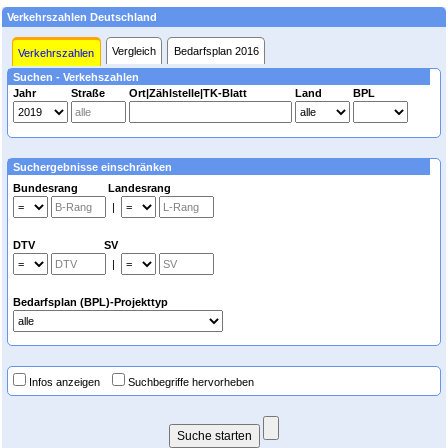
Verkehrszahlen Deutschland
Vergleich
Bedarfsplan 2016
Verkehrszahlen
Suchen - Verkehszahlen
Jahr
Straße
Ort|Zählstelle|TK-Blatt
Land
BPL
Suchergebnisse einschränken
Bundesrang Landesrang
|
DTV SV
|
Bedarfsplan (BPL)-Projekttyp
Infos anzeigen
Suchbegriffe hervorheben