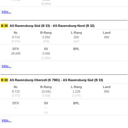
(6,4%)
Infos...
B 30
AS Ravensburg-Süd (B 33) - AS Ravensburg-Nord (B 32)
Nr.
B-Rang
L-Rang
Land
8.714
2.550
260
BW
(5.573)
(515)
(117)
DTV
SV
BPL
28.695
2.066
(7,2%)
Infos...
B 30
AS Ravensburg-Oberzell (K 7981) - AS Ravensburg-Süd (B 33)
Nr.
B-Rang
L-Rang
Land
8.715
10.042
1.228
BW
(5.572)
(7.638)
(1.077)
DTV
SV
BPL
-
-
(-)
Infos...