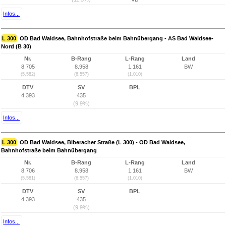
Infos...
L 300
OD Bad Waldsee, Bahnhofstraße beim Bahnübergang - AS Bad Waldsee-
Nord (B 30)
Nr.
B-Rang
L-Rang
Land
8.705
8.958
1.161
BW
(5.582)
(6.557)
(1.010)
DTV
SV
BPL
4.393
435
(9,9%)
Infos...
L 300
OD Bad Waldsee, Biberacher Straße (L 300) - OD Bad Waldsee,
Bahnhofstraße beim Bahnübergang
Nr.
B-Rang
L-Rang
Land
8.706
8.958
1.161
BW
(5.581)
(6.557)
(1.010)
DTV
SV
BPL
4.393
435
(9,9%)
Infos...