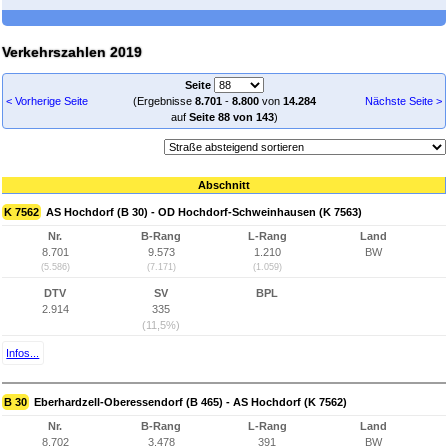
Verkehrszahlen 2019
Seite
< Vorherige Seite
(Ergebnisse
8.701
-
8.800
von
14.284
Nächste Seite >
auf
Seite 88 von 143
)
Abschnitt
K 7562
AS Hochdorf (B 30) - OD Hochdorf-Schweinhausen (K 7563)
Nr.
B-Rang
L-Rang
Land
8.701
9.573
1.210
BW
(5.586)
(7.171)
(1.059)
DTV
SV
BPL
2.914
335
(11,5%)
Infos...
B 30
Eberhardzell-Oberessendorf (B 465) - AS Hochdorf (K 7562)
Nr.
B-Rang
L-Rang
Land
8.702
3.478
391
BW