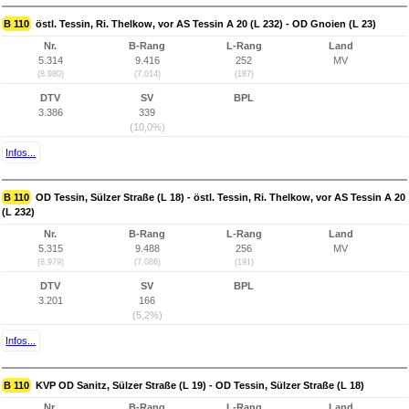
B 110
östl. Tessin, Ri. Thelkow, vor AS Tessin A 20 (L 232) - OD Gnoien (L 23)
Nr.
B-Rang
L-Rang
Land
5.314
9.416
252
MV
(8.980)
(7.014)
(187)
DTV
SV
BPL
3.386
339
(10,0%)
Infos...
B 110
OD Tessin, Sülzer Straße (L 18) - östl. Tessin, Ri. Thelkow, vor AS Tessin A 20
(L 232)
Nr.
B-Rang
L-Rang
Land
5.315
9.488
256
MV
(8.979)
(7.086)
(191)
DTV
SV
BPL
3.201
166
(5,2%)
Infos...
B 110
KVP OD Sanitz, Sülzer Straße (L 19) - OD Tessin, Sülzer Straße (L 18)
Nr.
B-Rang
L-Rang
Land