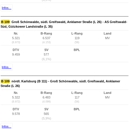
Infos...
B 109
Groß Schönwalde, südl. Greifswald, Anklamer Straße (L 26) - AS Greifswald-
Süd, Gützkower Landstraße (L 35)
Nr.
B-Rang
L-Rang
Land
5.321
6.537
119
MV
(8.973)
(4.153)
(56)
DTV
SV
BPL
9.459
577
(6,1%)
Infos...
B 109
nördl. Karlsburg (B 111) - Groß Schönwalde, südl. Greifswald, Anklamer
Straße (L 26)
Nr.
B-Rang
L-Rang
Land
5.322
6.483
117
MV
(8.972)
(4.099)
(54)
DTV
SV
BPL
9.578
565
(5,9%)
Infos...