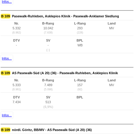
Infos...
B 109
Pasewalk-Ruhleben, Asklepios Klinik - Pasewalk-Anklamer Siedlung
Nr.
B-Rang
L-Rang
Land
5.332
10.042
293
MV
(8.962)
(7.638)
(228)
DTV
SV
BPL
-
-
WB
(-)
Infos...
B 109
AS Pasewalk-Süd (A 20) (36) - Pasewalk-Ruhleben, Asklepios Klinik
Nr.
B-Rang
L-Rang
Land
5.333
7.489
157
MV
(8.961)
(5.098)
(92)
DTV
SV
BPL
7.434
513
(6,9%)
Infos...
B 109
nördl. Göritz, BB/MV - AS Pasewalk-Süd (A 20) (36)