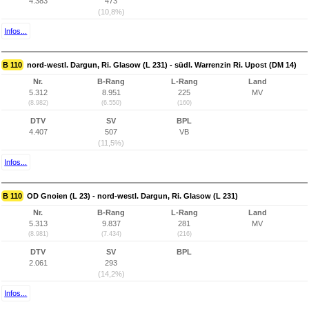
4.383
473
(10,8%)
Infos...
B 110
nord-westl. Dargun, Ri. Glasow (L 231) - südl. Warrenzin Ri. Upost (DM 14)
Nr.
B-Rang
L-Rang
Land
5.312
8.951
225
MV
(8.982)
(6.550)
(160)
DTV
SV
BPL
4.407
507
VB
(11,5%)
Infos...
B 110
OD Gnoien (L 23) - nord-westl. Dargun, Ri. Glasow (L 231)
Nr.
B-Rang
L-Rang
Land
5.313
9.837
281
MV
(8.981)
(7.434)
(216)
DTV
SV
BPL
2.061
293
(14,2%)
Infos...