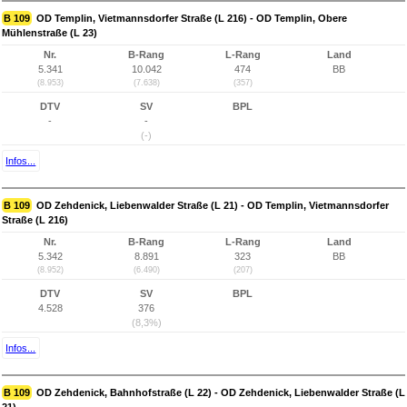
B 109
OD Templin, Vietmannsdorfer Straße (L 216) - OD Templin, Obere
Mühlenstraße (L 23)
Nr.
B-Rang
L-Rang
Land
5.341
10.042
474
BB
(8.953)
(7.638)
(357)
DTV
SV
BPL
-
-
(-)
Infos...
B 109
OD Zehdenick, Liebenwalder Straße (L 21) - OD Templin, Vietmannsdorfer
Straße (L 216)
Nr.
B-Rang
L-Rang
Land
5.342
8.891
323
BB
(8.952)
(6.490)
(207)
DTV
SV
BPL
4.528
376
(8,3%)
Infos...
B 109
OD Zehdenick, Bahnhofstraße (L 22) - OD Zehdenick, Liebenwalder Straße (L