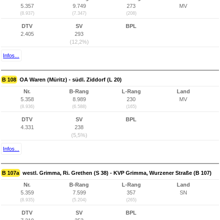
5.357
9.749
273
MV
(8.937)
(7.347)
(208)
DTV
SV
BPL
2.405
293
(12,2%)
Infos...
B 108
OA Waren (Müritz) - südl. Ziddorf (L 20)
Nr.
B-Rang
L-Rang
Land
5.358
8.989
230
MV
(8.936)
(6.588)
(165)
DTV
SV
BPL
4.331
238
(5,5%)
Infos...
B 107a
westl. Grimma, Ri. Grethen (S 38) - KVP Grimma, Wurzener Straße (B 107)
Nr.
B-Rang
L-Rang
Land
5.359
7.599
357
SN
(8.935)
(5.204)
(265)
DTV
SV
BPL