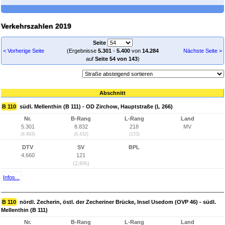
Verkehrszahlen 2019
Seite
< Vorherige Seite
(Ergebnisse
5.301
-
5.400
von
14.284
Nächste Seite >
auf
Seite 54 von 143
)
Abschnitt
B 110
südl. Mellenthin (B 111) - OD Zirchow, Hauptstraße (L 266)
Nr.
B-Rang
L-Rang
Land
5.301
8.832
218
MV
(8.993)
(6.432)
(153)
DTV
SV
BPL
4.660
121
(2,6%)
Infos...
B 110
nördl. Zecherin, östl. der Zecheriner Brücke, Insel Usedom (OVP 46) - südl.
Mellenthin (B 111)
Nr.
B-Rang
L-Rang
Land