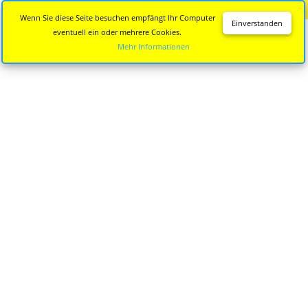
Diese Seite wird nicht mehr aktualisiert.
Zur neuen Seite
Wenn Sie diese Seite besuchen empfängt Ihr Computer
Einverstanden
eventuell ein oder mehrere Cookies.
Mehr Informationen