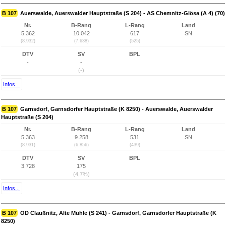
B 107
Auerswalde, Auerswalder Hauptstraße (S 204) - AS Chemnitz-Glösa (A 4) (70)
Nr.
B-Rang
L-Rang
Land
5.362
10.042
617
SN
(8.932)
(7.638)
(525)
DTV
SV
BPL
-
-
(-)
Infos...
B 107
Garnsdorf, Garnsdorfer Hauptstraße (K 8250) - Auerswalde, Auerswalder
Hauptstraße (S 204)
Nr.
B-Rang
L-Rang
Land
5.363
9.258
531
SN
(8.931)
(6.856)
(439)
DTV
SV
BPL
3.728
175
(4,7%)
Infos...
B 107
OD Claußnitz, Alte Mühle (S 241) - Garnsdorf, Garnsdorfer Hauptstraße (K
8250)