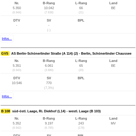
Nr.
B-Rang
L-Rang
Land
5.350
10.042
66
BE
(8.944)
(7.638)
(21)
DTV
SV
BPL
-
-
(-)
Infos...
GVS
AS Berlin-Schönerlinder Straße (A 114) (2) - Berlin, Schönerlinder Chaussee
Nr.
B-Rang
L-Rang
Land
5.351
6.061
65
BE
(8.943)
(3.680)
(20)
DTV
SV
BPL
10.546
770
(7,3%)
Infos...
B 108
süd-östl. Laage, Ri. Diekhof (L14) - westl. Laage (B 103)
Nr.
B-Rang
L-Rang
Land
5.352
9.197
243
MV
(8.942)
(6.795)
(178)
DTV
SV
BPL