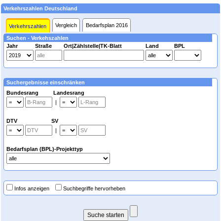
Verkehrszahlen Deutschland
Vergleich
Bedarfsplan 2016
Verkehrszahlen
Suchen - Verkehszahlen
Jahr
Straße
Ort|Zählstelle|TK-Blatt
Land
BPL
Suchergebnisse einschränken
Bundesrang Landesrang
|
DTV SV
|
Bedarfsplan (BPL)-Projekttyp
Infos anzeigen
Suchbegriffe hervorheben