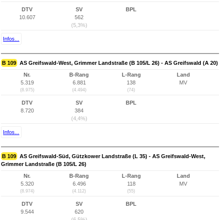
DTV
SV
BPL
10.607
562
(5,3%)
Infos...
B 109
AS Greifswald-West, Grimmer Landstraße (B 105/L 26) - AS Greifswald (A 20)
Nr.
B-Rang
L-Rang
Land
5.319
6.881
138
MV
(8.975)
(4.494)
(74)
DTV
SV
BPL
8.720
384
(4,4%)
Infos...
B 109
AS Greifswald-Süd, Gützkower Landstraße (L 35) - AS Greifswald-West,
Grimmer Landstraße (B 105/L 26)
Nr.
B-Rang
L-Rang
Land
5.320
6.496
118
MV
(8.974)
(4.112)
(55)
DTV
SV
BPL
9.544
620
(6,5%)