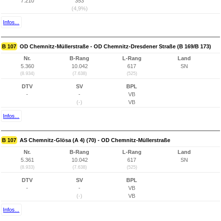
7.210
353
(4,9%)
Infos...
B 107
OD Chemnitz-Müllerstraße - OD Chemnitz-Dresdener Straße (B 169/B 173)
Nr.
B-Rang
L-Rang
Land
5.360
10.042
617
SN
(8.934)
(7.638)
(525)
DTV
SV
BPL
-
-
VB
(-)
VB
Infos...
B 107
AS Chemnitz-Glösa (A 4) (70) - OD Chemnitz-Müllerstraße
Nr.
B-Rang
L-Rang
Land
5.361
10.042
617
SN
(8.933)
(7.638)
(525)
DTV
SV
BPL
-
-
VB
(-)
VB
Infos...