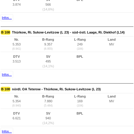
3.874
566
(14,6%)
Infos...
B 108
Thürkow, Ri. Sukow-Levitzow (L 23) - süd-östl. Laage, Ri. Diekhof (L14)
Nr.
B-Rang
L-Rang
Land
5.353
9.357
249
MV
(8.941)
(6.955)
(184)
DTV
SV
BPL
3.513
495
(14,1%)
Infos...
B 108
nördl. OA Teterow - Thürkow, Ri. Sukow-Levitzow (L 23)
Nr.
B-Rang
L-Rang
Land
5.354
7.880
169
MV
(8.940)
(5.484)
(104)
DTV
SV
BPL
6.621
940
(14,2%)
Infos...