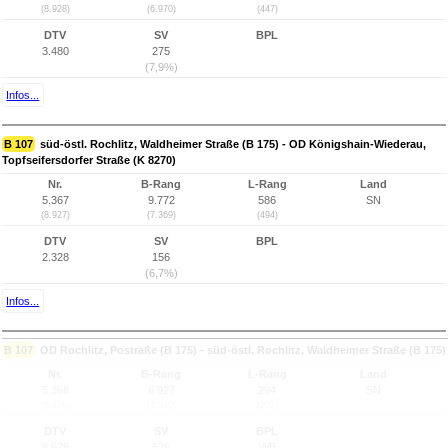
(8.928)
(6.970)
(447)
DTV
SV
BPL
3.480
275
(7,9%)
Infos...
B 107
süd-östl. Rochlitz, Waldheimer Straße (B 175) - OD Königshain-Wiederau,
Topfseifersdorfer Straße (K 8270)
Nr.
B-Rang
L-Rang
Land
5.367
9.772
586
SN
(8.927)
(7.369)
(494)
DTV
SV
BPL
2.328
156
(6,7%)
Infos...
B 107
OD Rochlitz, Postraße (B 175) - süd-östl. Rochlitz, Waldheimer Straße (B 175)
Nr.
B-Rang
L-Rang
Land
5.368
6.927
294
SN
(8.926)
(4.540)
(202)
DTV
SV
BPL
8.628
526
WB