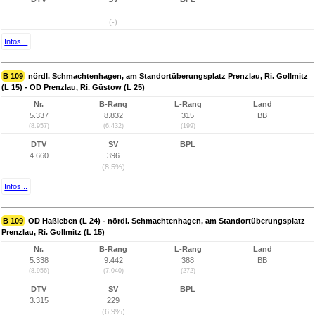
-
-
(-)
Infos...
B 109
nördl. Schmachtenhagen, am Standortüberungsplatz Prenzlau, Ri. Gollmitz
(L 15) - OD Prenzlau, Ri. Güstow (L 25)
Nr.
B-Rang
L-Rang
Land
5.337
8.832
315
BB
(8.957)
(6.432)
(199)
DTV
SV
BPL
4.660
396
(8,5%)
Infos...
B 109
OD Haßleben (L 24) - nördl. Schmachtenhagen, am Standortüberungsplatz
Prenzlau, Ri. Gollmitz (L 15)
Nr.
B-Rang
L-Rang
Land
5.338
9.442
388
BB
(8.956)
(7.040)
(272)
DTV
SV
BPL
3.315
229
(6,9%)