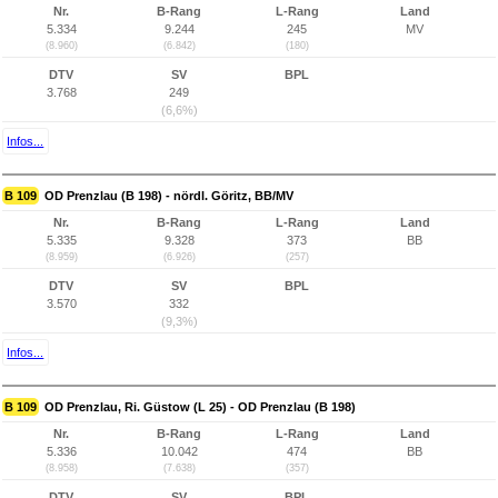
Nr.
B-Rang
L-Rang
Land
5.334
9.244
245
MV
(8.960)
(6.842)
(180)
DTV
SV
BPL
3.768
249
(6,6%)
Infos...
B 109
OD Prenzlau (B 198) - nördl. Göritz, BB/MV
Nr.
B-Rang
L-Rang
Land
5.335
9.328
373
BB
(8.959)
(6.926)
(257)
DTV
SV
BPL
3.570
332
(9,3%)
Infos...
B 109
OD Prenzlau, Ri. Güstow (L 25) - OD Prenzlau (B 198)
Nr.
B-Rang
L-Rang
Land
5.336
10.042
474
BB
(8.958)
(7.638)
(357)
DTV
SV
BPL