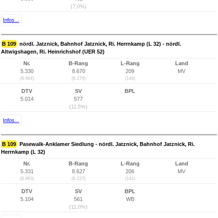
(7,0%)
Infos...
B 109
nördl. Jatznick, Bahnhof Jatznick, Ri. Herrnkamp (L 32) - nördl.
Altwigshagen, Ri. Heinrichshof (UER 52)
Nr.
B-Rang
L-Rang
Land
5.330
8.670
209
MV
(8.964)
(6.270)
(144)
DTV
SV
BPL
5.014
577
(11,5%)
Infos...
B 109
Pasewalk-Anklamer Siedlung - nördl. Jatznick, Bahnhof Jatznick, Ri.
Herrnkamp (L 32)
Nr.
B-Rang
L-Rang
Land
5.331
8.627
206
MV
(8.963)
(6.227)
(141)
DTV
SV
BPL
5.104
561
WB
(11,0%)