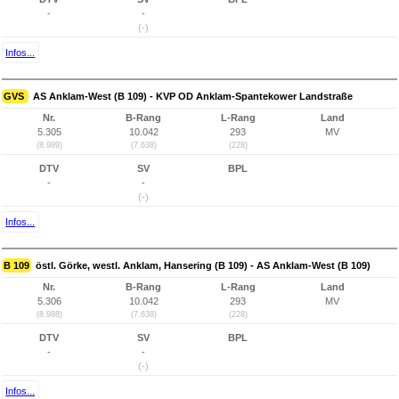
-
-
(-)
Infos...
GVS
AS Anklam-West (B 109) - KVP OD Anklam-Spantekower Landstraße
Nr.
B-Rang
L-Rang
Land
5.305
10.042
293
MV
(8.989)
(7.638)
(228)
DTV
SV
BPL
-
-
(-)
Infos...
B 109
östl. Görke, westl. Anklam, Hansering (B 109) - AS Anklam-West (B 109)
Nr.
B-Rang
L-Rang
Land
5.306
10.042
293
MV
(8.988)
(7.638)
(228)
DTV
SV
BPL
-
-
(-)
Infos...