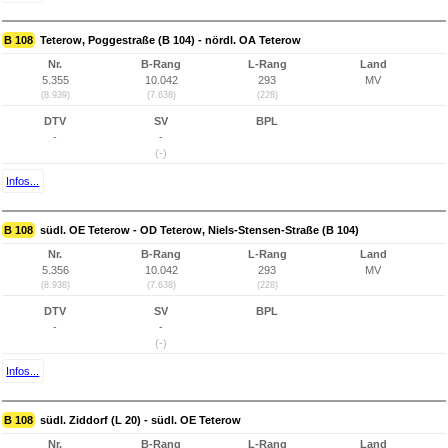
B 108
Teterow, Poggestraße (B 104) - nördl. OA Teterow
Nr.
B-Rang
L-Rang
Land
5.355
10.042
293
MV
(8.939)
(7.638)
(228)
DTV
SV
BPL
-
-
(-)
Infos...
B 108
südl. OE Teterow - OD Teterow, Niels-Stensen-Straße (B 104)
Nr.
B-Rang
L-Rang
Land
5.356
10.042
293
MV
(8.938)
(7.638)
(228)
DTV
SV
BPL
-
-
(-)
Infos...
B 108
südl. Ziddorf (L 20) - südl. OE Teterow
Nr.
B-Rang
L-Rang
Land