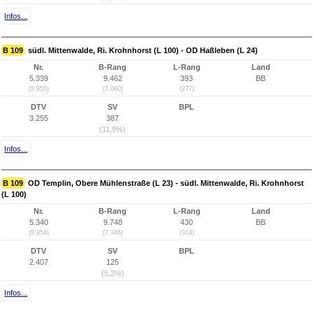
Infos...
B 109
südl. Mittenwalde, Ri. Krohnhorst (L 100) - OD Haßleben (L 24)
Nr.
B-Rang
L-Rang
Land
5.339
9.462
393
BB
(8.955)
(7.060)
(277)
DTV
SV
BPL
3.255
387
(11,9%)
Infos...
B 109
OD Templin, Obere Mühlenstraße (L 23) - südl. Mittenwalde, Ri. Krohnhorst
(L 100)
Nr.
B-Rang
L-Rang
Land
5.340
9.748
430
BB
(8.954)
(7.346)
(314)
DTV
SV
BPL
2.407
125
(5,2%)
Infos...