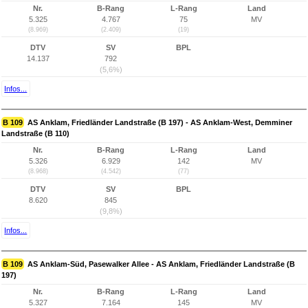
Nr.
B-Rang
L-Rang
Land
5.325
4.767
75
MV
(8.969)
(2.409)
(19)
DTV
SV
BPL
14.137
792
(5,6%)
Infos...
B 109
AS Anklam, Friedländer Landstraße (B 197) - AS Anklam-West, Demminer
Landstraße (B 110)
Nr.
B-Rang
L-Rang
Land
5.326
6.929
142
MV
(8.968)
(4.542)
(77)
DTV
SV
BPL
8.620
845
(9,8%)
Infos...
B 109
AS Anklam-Süd, Pasewalker Allee - AS Anklam, Friedländer Landstraße (B
197)
Nr.
B-Rang
L-Rang
Land
5.327
7.164
145
MV