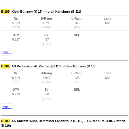
B 109
Klein Bünzow (K 15) - nördl. Karlsburg (B 111)
Nr.
B-Rang
L-Rang
Land
5.323
7.799
165
MV
(8.971)
(5.404)
(100)
DTV
SV
BPL
6.817
457
(6,7%)
Infos...
B 109
AS Redoute, östl. Ziethen (B 110) - Klein Bünzow (K 15)
Nr.
B-Rang
L-Rang
Land
5.324
6.648
123
MV
(8.970)
(4.263)
(60)
DTV
SV
BPL
9.223
590
(6,4%)
Infos...
B 109
AS Anklam-West, Demminer Landstraße (B 110) - AS Redoute, östl. Ziethen
(B 110)