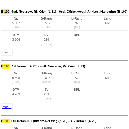
B 110
östl. Neetzow, Ri. Krien (L 31) - östl. Görke, westl. Anklam, Hansering (B 109)
Nr.
B-Rang
L-Rang
Land
5.307
9.517
260
MV
(8.987)
(7.115)
(195)
DTV
SV
BPL
3.104
326
(10,5%)
Infos...
B 110
AS Jarmen (A 20) - östl. Neetzow, Ri. Krien (L 31)
Nr.
B-Rang
L-Rang
Land
5.308
9.016
232
MV
(8.986)
(6.615)
(167)
DTV
SV
BPL
4.263
439
(10,3%)
Infos...
B 110
OD Demmin, Quitzerower Weg (K 20) - AS Jarmen (A 20)
Nr.
B-Rang
L-Rang
Land