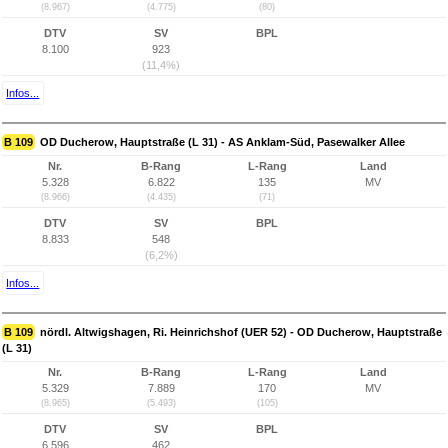
(8.967)
(4.775)
(80)
DTV
SV
BPL
8.100
923
(11,4%)
Infos...
B 109
OD Ducherow, Hauptstraße (L 31) - AS Anklam-Süd, Pasewalker Allee
Nr.
B-Rang
L-Rang
Land
5.328
6.822
135
MV
(8.966)
(4.435)
(71)
DTV
SV
BPL
8.833
548
(6,2%)
Infos...
B 109
nördl. Altwigshagen, Ri. Heinrichshof (UER 52) - OD Ducherow, Hauptstraße
(L 31)
Nr.
B-Rang
L-Rang
Land
5.329
7.889
170
MV
(8.965)
(5.493)
(105)
DTV
SV
BPL
6.596
462