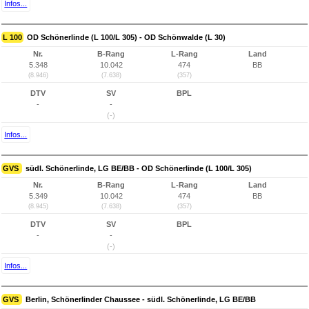
Infos...
L 100
OD Schönerlinde (L 100/L 305) - OD Schönwalde (L 30)
Nr.
B-Rang
L-Rang
Land
5.348
10.042
474
BB
(8.946)
(7.638)
(357)
DTV
SV
BPL
-
-
(-)
Infos...
GVS
südl. Schönerlinde, LG BE/BB - OD Schönerlinde (L 100/L 305)
Nr.
B-Rang
L-Rang
Land
5.349
10.042
474
BB
(8.945)
(7.638)
(357)
DTV
SV
BPL
-
-
(-)
Infos...
GVS
Berlin, Schönerlinder Chaussee - südl. Schönerlinde, LG BE/BB