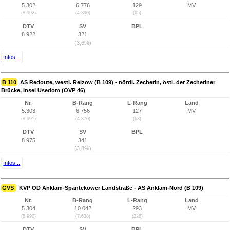
5.302
6.776
129
MV
(8.992)
(4.390)
(65)
DTV
SV
BPL
8.922
321
(3,6%)
Infos...
B 110
AS Redoute, westl. Relzow (B 109) - nördl. Zecherin, östl. der Zecheriner
Brücke, Insel Usedom (OVP 46)
Nr.
B-Rang
L-Rang
Land
5.303
6.756
127
MV
(8.991)
(4.370)
(63)
DTV
SV
BPL
8.975
341
(3,8%)
Infos...
GVS
KVP OD Anklam-Spantekower Landstraße - AS Anklam-Nord (B 109)
Nr.
B-Rang
L-Rang
Land
5.304
10.042
293
MV
(8.990)
(7.638)
(228)
DTV
SV
BPL