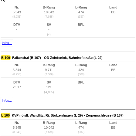
21)
Nr.
B-Rang
L-Rang
Land
5.343
10.042
474
BB
(8.951)
(7.638)
(357)
DTV
SV
BPL
-
-
(-)
Infos...
B 109
Falkenthal (B 167) - OD Zehdenick, Bahnhofstraße (L 22)
Nr.
B-Rang
L-Rang
Land
5.344
9.711
424
BB
(8.950)
(7.309)
(308)
DTV
SV
BPL
2.517
121
(4,8%)
Infos...
L 100
KVP nördl. Wandlitz, Ri. Stolzenhagen (L 29) - Zerpenschleuse (B 167)
Nr.
B-Rang
L-Rang
Land
5.345
10.042
474
BB
(8.949)
(7.638)
(357)