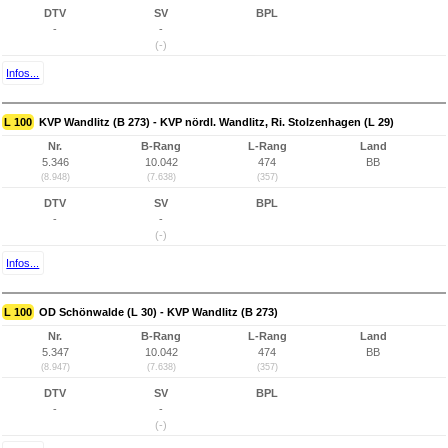
DTV
SV
BPL
-
-
(-)
Infos...
L 100
KVP Wandlitz (B 273) - KVP nördl. Wandlitz, Ri. Stolzenhagen (L 29)
Nr.
B-Rang
L-Rang
Land
5.346
10.042
474
BB
(8.948)
(7.638)
(357)
DTV
SV
BPL
-
-
(-)
Infos...
L 100
OD Schönwalde (L 30) - KVP Wandlitz (B 273)
Nr.
B-Rang
L-Rang
Land
5.347
10.042
474
BB
(8.947)
(7.638)
(357)
DTV
SV
BPL
-
-
(-)