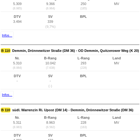
5.309
9.366
250
MV
(8.985)
(6.964)
(185)
DTV
SV
BPL
3.494
339
(9,7%)
Infos...
B 110
Demmin, Drönnewitzer Straße (DM 36) - OD Demmin, Quitzerower Weg (K 20)
Nr.
B-Rang
L-Rang
Land
5.310
10.042
293
MV
(8.984)
(7.638)
(228)
DTV
SV
BPL
-
-
(-)
Infos...
B 110
südl. Warrenzin Ri. Upost (DM 14) - Demmin, Drönnewitzer Straße (DM 36)
Nr.
B-Rang
L-Rang
Land
5.311
8.963
228
MV
(8.983)
(6.562)
(163)
DTV
SV
BPL