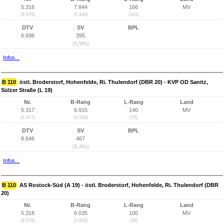
5.316
7.844
166
MV
(8.978)
(5.449)
(101)
DTV
SV
BPL
6.698
395
(5,9%)
Infos...
B 110
östl. Broderstorf, Hohenfelde, Ri. Thulendorf (DBR 20) - KVP OD Sanitz,
Sülzer Straße (L 19)
Nr.
B-Rang
L-Rang
Land
5.317
6.915
140
MV
(8.977)
(4.528)
(75)
DTV
SV
BPL
8.646
467
(5,4%)
Infos...
B 110
AS Rostock-Süd (A 19) - östl. Broderstorf, Hohenfelde, Ri. Thulendorf (DBR
20)
Nr.
B-Rang
L-Rang
Land
5.318
6.035
100
MV
(8.976)
(3.654)
(38)