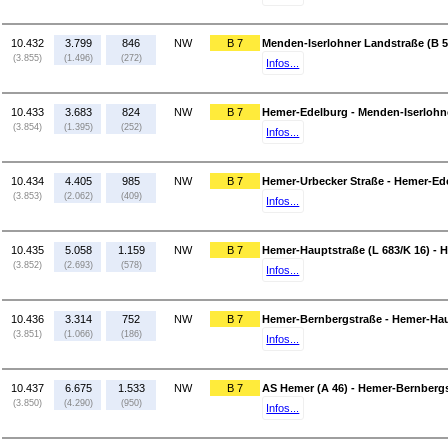
10.432
3.799
846
NW
B 7
Menden-Iserlohner Landstraße (B 5
(3.855)
(1.496)
(272)
Infos...
10.433
3.683
824
NW
B 7
Hemer-Edelburg - Menden-Iserlohne
(3.854)
(1.395)
(252)
Infos...
10.434
4.405
985
NW
B 7
Hemer-Urbecker Straße - Hemer-Ed
(3.853)
(2.062)
(409)
Infos...
10.435
5.058
1.159
NW
B 7
Hemer-Hauptstraße (L 683/K 16) - 
(3.852)
(2.693)
(578)
Infos...
10.436
3.314
752
NW
B 7
Hemer-Bernbergstraße - Hemer-Haup
(3.851)
(1.066)
(186)
Infos...
10.437
6.675
1.533
NW
B 7
AS Hemer (A 46) - Hemer-Bernberg
(3.850)
(4.290)
(950)
Infos...