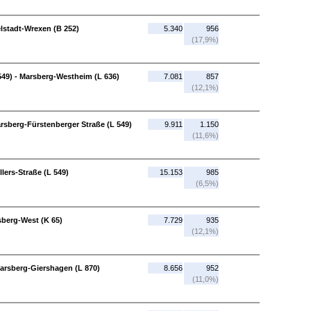
lstadt-Wrexen (B 252)
5.340
956
(17,9%)
549) - Marsberg-Westheim (L 636)
7.081
857
(12,1%)
arsberg-Fürstenberger Straße (L 549)
9.911
1.150
(11,6%)
lers-Straße (L 549)
15.153
985
(6,5%)
sberg-West (K 65)
7.729
935
(12,1%)
Marsberg-Giershagen (L 870)
8.656
952
(11,0%)