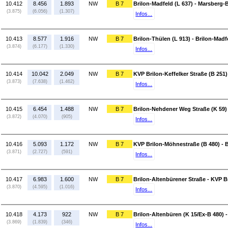
10.412
8.456
1.893
NW
B 7
Brilon-Madfeld (L 637) - Marsberg-B
(3.875)
(6.056)
(1.307)
Infos...
10.413
8.577
1.916
NW
B 7
Brilon-Thülen (L 913) - Brilon-Madf
(3.874)
(6.177)
(1.330)
Infos...
10.414
10.042
2.049
NW
B 7
KVP Brilon-Keffelker Straße (B 251)
(3.873)
(7.638)
(1.462)
Infos...
10.415
6.454
1.488
NW
B 7
Brilon-Nehdener Weg Straße (K 59) 
(3.872)
(4.070)
(905)
Infos...
10.416
5.093
1.172
NW
B 7
KVP Brilon-Möhnestraße (B 480) - 
(3.871)
(2.727)
(591)
Infos...
10.417
6.983
1.600
NW
B 7
Brilon-Altenbürener Straße - KVP B
(3.870)
(4.595)
(1.016)
Infos...
10.418
4.173
922
NW
B 7
Brilon-Altenbüren (K 15/Ex-B 480) 
(3.869)
(1.839)
(346)
Infos...