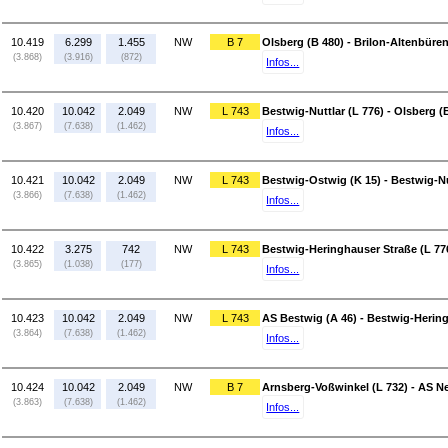
10.419
6.299
1.455
NW
B 7
Olsberg (B 480) - Brilon-Altenbüren
(3.868)
(3.916)
(872)
Infos...
10.420
10.042
2.049
NW
L 743
Bestwig-Nuttlar (L 776) - Olsberg (
(3.867)
(7.638)
(1.462)
Infos...
10.421
10.042
2.049
NW
L 743
Bestwig-Ostwig (K 15) - Bestwig-Nu
(3.866)
(7.638)
(1.462)
Infos...
10.422
3.275
742
NW
L 743
Bestwig-Heringhauser Straße (L 77
(3.865)
(1.038)
(177)
Infos...
10.423
10.042
2.049
NW
L 743
AS Bestwig (A 46) - Bestwig-Hering
(3.864)
(7.638)
(1.462)
Infos...
10.424
10.042
2.049
NW
B 7
Arnsberg-Voßwinkel (L 732) - AS N
(3.863)
(7.638)
(1.462)
Infos...