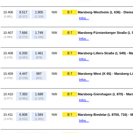
10.406
8.517
1.905
NW
B 7
Marsberg-Westheim (L 636) - Dieme
(3.881)
(6.117)
(1.319)
Infos...
10.407
7.666
1.749
NW
B 7
Marsberg-Fürstenberger Straße (L 
(3.880)
(5.271)
(1.164)
Infos...
10.408
6.330
1.461
NW
B 7
Marsberg-Lillers-Straße (L 549) - M
(3.879)
(3.947)
(878)
Infos...
10.409
4.447
997
NW
B 7
Marsberg-West (K 65) - Marsberg-Lil
(3.878)
(2.104)
(421)
Infos...
10.410
7.350
1.688
NW
B 7
Marsberg-Giershagen (L 870) - Mar
(3.877)
(4.961)
(1.103)
Infos...
10.411
6.908
1.584
NW
B 7
Marsberg-Bredelar (L 870/L 716) - 
(3.876)
(4.521)
(1.001)
Infos...