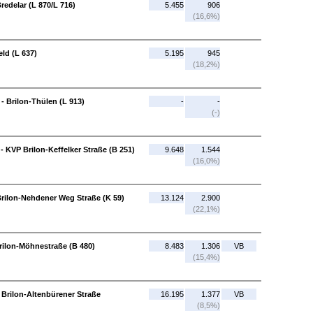
redelar (L 870/L 716)
5.455
906
(16,6%)
eld (L 637)
5.195
945
(18,2%)
 - Brilon-Thülen (L 913)
-
-
(-)
- KVP Brilon-Keffelker Straße (B 251)
9.648
1.544
(16,0%)
Brilon-Nehdener Weg Straße (K 59)
13.124
2.900
(22,1%)
rilon-Möhnestraße (B 480)
8.483
1.306
VB
(15,4%)
- Brilon-Altenbürener Straße
16.195
1.377
VB
(8,5%)