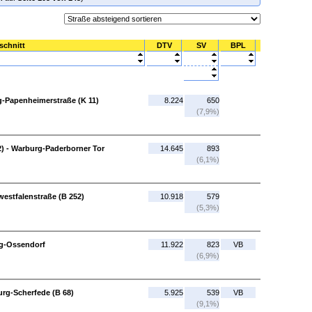
schnitt
DTV
SV
BPL
g-Papenheimerstraße (K 11)
8.224
650
(7,9%)
) - Warburg-Paderborner Tor
14.645
893
(6,1%)
estfalenstraße (B 252)
10.918
579
(5,3%)
rg-Ossendorf
11.922
823
VB
(6,9%)
urg-Scherfede (B 68)
5.925
539
VB
(9,1%)