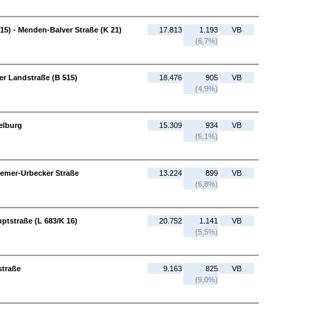
15) - Menden-Balver Straße (K 21)
17.813
1.193
VB
(6,7%)
r Landstraße (B 515)
18.476
905
VB
(4,9%)
elburg
15.309
934
VB
(6,1%)
Hemer-Urbecker Straße
13.224
899
VB
(6,8%)
tstraße (L 683/K 16)
20.752
1.141
VB
(5,5%)
straße
9.163
825
VB
(9,0%)