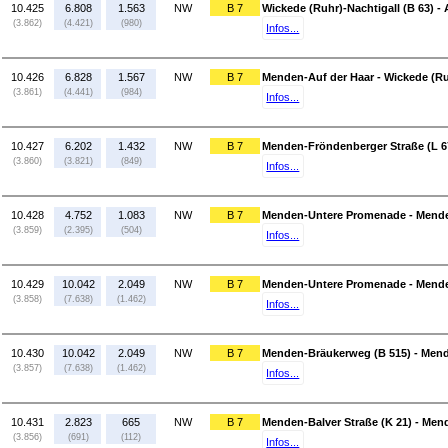
10.425
6.808
1.563
NW
B 7
Wickede (Ruhr)-Nachtigall (B 63) -
(3.862)
(4.421)
(980)
Infos...
10.426
6.828
1.567
NW
B 7
Menden-Auf der Haar - Wickede (Ruh
(3.861)
(4.441)
(984)
Infos...
10.427
6.202
1.432
NW
B 7
Menden-Fröndenberger Straße (L 6
(3.860)
(3.821)
(849)
Infos...
10.428
4.752
1.083
NW
B 7
Menden-Untere Promenade - Mende
(3.859)
(2.395)
(504)
Infos...
10.429
10.042
2.049
NW
B 7
Menden-Untere Promenade - Mende
(3.858)
(7.638)
(1.462)
Infos...
10.430
10.042
2.049
NW
B 7
Menden-Bräukerweg (B 515) - Men
(3.857)
(7.638)
(1.462)
Infos...
10.431
2.823
665
NW
B 7
Menden-Balver Straße (K 21) - Men
(3.856)
(691)
(112)
Infos...