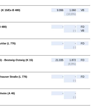
 (K 15/Ex-B 480)
9.996
1.060
VB
(10,6%)
B 480)
-
-
FD
(-)
VB
ttlar (L 776)
-
-
FD
(-)
6) - Bestwig-Ostwig (K 15)
21.035
1.872
FD
(8,9%)
hauser Straße (L 776)
-
-
FD
(-)
eheim (A 46)
-
-
(-)