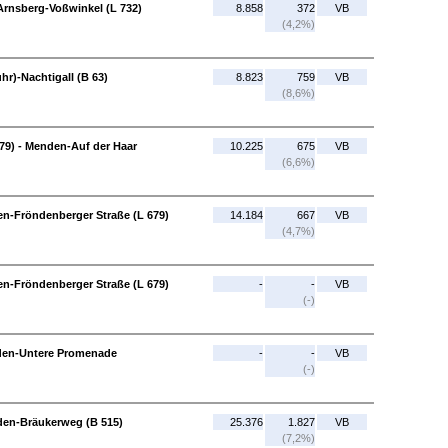
 Arnsberg-Voßwinkel (L 732)
8.858
372
VB
(4,2%)
r)-Nachtigall (B 63)
8.823
759
VB
(8,6%)
79) - Menden-Auf der Haar
10.225
675
VB
(6,6%)
n-Fröndenberger Straße (L 679)
14.184
667
VB
(4,7%)
n-Fröndenberger Straße (L 679)
-
-
VB
(-)
den-Untere Promenade
-
-
VB
(-)
den-Bräukerweg (B 515)
25.376
1.827
VB
(7,2%)