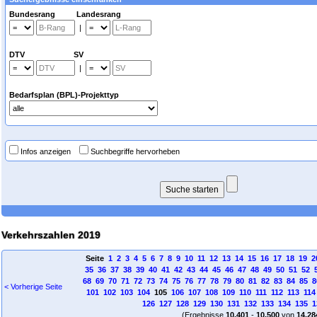
Bundesrang Landesrang
|
DTV SV
|
Bedarfsplan (BPL)-Projekttyp
Infos anzeigen
Suchbegriffe hervorheben
Verkehrszahlen 2019
Seite
1
2
3
4
5
6
7
8
9
10
11
12
13
14
15
16
17
18
19
2
35
36
37
38
39
40
41
42
43
44
45
46
47
48
49
50
51
52
68
69
70
71
72
73
74
75
76
77
78
79
80
81
82
83
84
85
8
< Vorherige Seite
101
102
103
104
105
106
107
108
109
110
111
112
113
114
126
127
128
129
130
131
132
133
134
135
1
(Ergebnisse
10.401
-
10.500
von
14.28