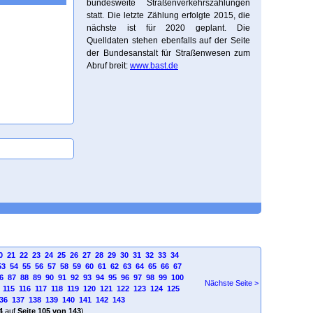
bundesweite Straßenverkehrszählungen
statt. Die letzte Zählung erfolgte 2015, die
nächste ist für 2020 geplant. Die
Quelldaten stehen ebenfalls auf der Seite
der Bundesanstalt für Straßenwesen zum
Abruf breit:
www.bast.de
0
21
22
23
24
25
26
27
28
29
30
31
32
33
34
53
54
55
56
57
58
59
60
61
62
63
64
65
66
67
6
87
88
89
90
91
92
93
94
95
96
97
98
99
100
Nächste Seite >
115
116
117
118
119
120
121
122
123
124
125
36
137
138
139
140
141
142
143
4
auf
Seite 105 von 143
)