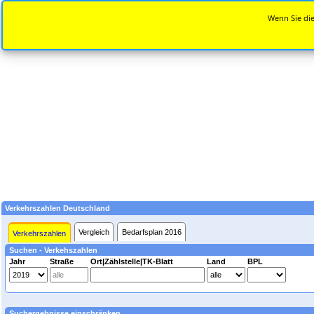
Wenn Sie die
Verkehrszahlen Deutschland
Vergleich
Bedarfsplan 2016
Verkehrszahlen
Suchen - Verkehszahlen
Jahr
Straße
Ort|Zählstelle|TK-Blatt
Land
BPL
Suchergebnisse einschränken