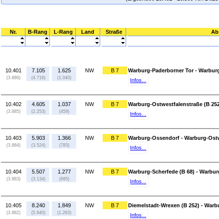
Nr.
B-Rang
L-Rang
Land
Straße
Ab
10.401
7.105
1.625
NW
B 7
Warburg-Paderborner Tor - Warbur
(3.886)
(4.716)
(1.040)
Infos...
10.402
4.605
1.037
NW
B 7
Warburg-Ostwestfalenstraße (B 252
(3.885)
(2.253)
(459)
Infos...
10.403
5.903
1.366
NW
B 7
Warburg-Ossendorf - Warburg-Ostw
(3.884)
(3.524)
(783)
Infos...
10.404
5.507
1.277
NW
B 7
Warburg-Scherfede (B 68) - Warbu
(3.883)
(3.134)
(695)
Infos...
10.405
8.240
1.849
NW
B 7
Diemelstadt-Wrexen (B 252) - Warb
(3.882)
(5.840)
(1.263)
Infos...