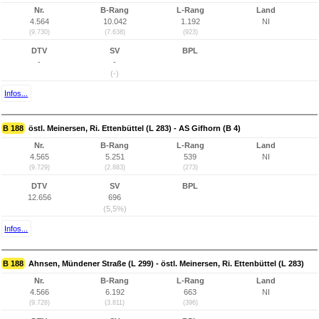
Nr.
B-Rang
L-Rang
Land
4.564
10.042
1.192
NI
(9.730)
(7.638)
(923)
DTV
SV
BPL
-
-
(-)
Infos...
B 188
östl. Meinersen, Ri. Ettenbüttel (L 283) - AS Gifhorn (B 4)
Nr.
B-Rang
L-Rang
Land
4.565
5.251
539
NI
(9.729)
(2.883)
(273)
DTV
SV
BPL
12.656
696
(5,5%)
Infos...
B 188
Ahnsen, Mündener Straße (L 299) - östl. Meinersen, Ri. Ettenbüttel (L 283)
Nr.
B-Rang
L-Rang
Land
4.566
6.192
663
NI
(9.728)
(3.811)
(396)