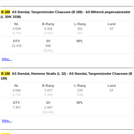
B 188
AS Stendal, Tangermünder Chaussee (B 189) - AS Miltern/Langensalzwedel
(L 30/K 1038)
Nr.
B-Rang
L-Rang
Land
4.539
5.316
151
ST
(9.755)
(2.947)
(87)
DTV
SV
BPL
12.476
998
(8,0%)
Infos...
B 188
AS Stendal, Heerener Straße (L 32) - AS Stendal, Tangermünder Chaussee (B
189)
Nr.
B-Rang
L-Rang
Land
4.540
7.477
270
ST
(9.754)
(5.086)
(206)
DTV
SV
BPL
7.457
1.447
(19,4%)
Infos...