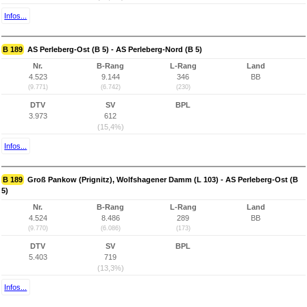
Infos...
B 189
AS Perleberg-Ost (B 5) - AS Perleberg-Nord (B 5)
Nr.
B-Rang
L-Rang
Land
4.523
9.144
346
BB
(9.771)
(6.742)
(230)
DTV
SV
BPL
3.973
612
(15,4%)
Infos...
B 189
Groß Pankow (Prignitz), Wolfshagener Damm (L 103) - AS Perleberg-Ost (B
5)
Nr.
B-Rang
L-Rang
Land
4.524
8.486
289
BB
(9.770)
(6.086)
(173)
DTV
SV
BPL
5.403
719
(13,3%)
Infos...