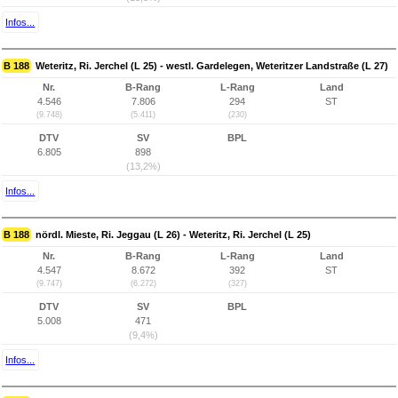
Infos...
B 188
Weteritz, Ri. Jerchel (L 25) - westl. Gardelegen, Weteritzer Landstraße (L 27)
Nr.
B-Rang
L-Rang
Land
4.546
7.806
294
ST
(9.748)
(5.411)
(230)
DTV
SV
BPL
6.805
898
(13,2%)
Infos...
B 188
nördl. Mieste, Ri. Jeggau (L 26) - Weteritz, Ri. Jerchel (L 25)
Nr.
B-Rang
L-Rang
Land
4.547
8.672
392
ST
(9.747)
(6.272)
(327)
DTV
SV
BPL
5.008
471
(9,4%)
Infos...