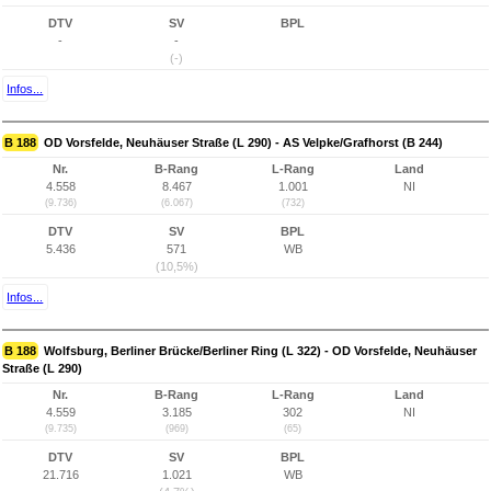
DTV
SV
BPL
-
-
(-)
Infos...
B 188
OD Vorsfelde, Neuhäuser Straße (L 290) - AS Velpke/Grafhorst (B 244)
Nr.
B-Rang
L-Rang
Land
4.558
8.467
1.001
NI
(9.736)
(6.067)
(732)
DTV
SV
BPL
5.436
571
WB
(10,5%)
Infos...
B 188
Wolfsburg, Berliner Brücke/Berliner Ring (L 322) - OD Vorsfelde, Neuhäuser
Straße (L 290)
Nr.
B-Rang
L-Rang
Land
4.559
3.185
302
NI
(9.735)
(969)
(65)
DTV
SV
BPL
21.716
1.021
WB