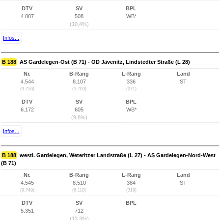
DTV
SV
BPL
4.887
508
WB*
(10,4%)
Infos...
B 188
AS Gardelegen-Ost (B 71) - OD Jävenitz, Lindstedter Straße (L 28)
Nr.
B-Rang
L-Rang
Land
4.544
8.107
336
ST
(9.750)
(5.709)
(271)
DTV
SV
BPL
6.172
605
WB*
(9,8%)
Infos...
B 188
westl. Gardelegen, Weteritzer Landstraße (L 27) - AS Gardelegen-Nord-West
(B 71)
Nr.
B-Rang
L-Rang
Land
4.545
8.510
384
ST
(9.749)
(6.110)
(319)
DTV
SV
BPL
5.351
712
(13,3%)