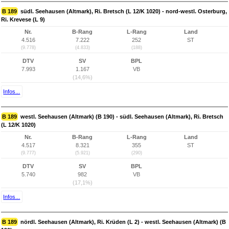
B 189
südl. Seehausen (Altmark), Ri. Bretsch (L 12/K 1020) - nord-westl. Osterburg,
Ri. Krevese (L 9)
Nr.
B-Rang
L-Rang
Land
4.516
7.222
252
ST
(9.778)
(4.833)
(188)
DTV
SV
BPL
7.993
1.167
VB
(14,6%)
Infos...
B 189
westl. Seehausen (Altmark) (B 190) - südl. Seehausen (Altmark), Ri. Bretsch
(L 12/K 1020)
Nr.
B-Rang
L-Rang
Land
4.517
8.321
355
ST
(9.777)
(5.921)
(290)
DTV
SV
BPL
5.740
982
VB
(17,1%)
Infos...
B 189
nördl. Seehausen (Altmark), Ri. Krüden (L 2) - westl. Seehausen (Altmark) (B