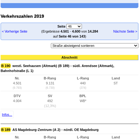
Verkehrszahlen 2019
Seite
< Vorherige Seite
(Ergebnisse
4.501
-
4.600
von
14.284
Nächste Seite >
auf
Seite 46 von 143
)
Abschnitt
B 190
westl. Seehausen (Altmark) (B 189) - südl. Arendsee (Altmark),
Bahnhofstraße (L 1)
Nr.
B-Rang
L-Rang
Land
4.501
9.131
440
ST
(9.793)
(6.730)
(374)
DTV
SV
BPL
4.004
492
WB*
(12,3%)
Infos...
B 189
AS Magdeburg-Zentrum (A 2) - nördl. OE Magdeburg
Nr.
B-Rang
L-Rang
Land