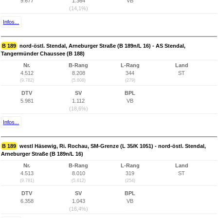
9.677
1.364
VB
(14,1%)
Infos...
B 189
nord-östl. Stendal, Arneburger Straße (B 189n/L 16) - AS Stendal,
Tangermünder Chaussee (B 188)
Nr.
B-Rang
L-Rang
Land
4.512
8.208
344
ST
(9.782)
(5.808)
(279)
DTV
SV
BPL
5.981
1.112
VB
(18,6%)
Infos...
B 189
westl Häsewig, Ri. Rochau, SM-Grenze (L 35/K 1051) - nord-östl. Stendal,
Arneburger Straße (B 189n/L 16)
Nr.
B-Rang
L-Rang
Land
4.513
8.010
319
ST
(9.781)
(5.612)
(254)
DTV
SV
BPL
6.358
1.043
VB
(16,4%)