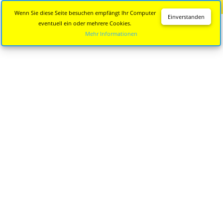
Diese Seite wird nicht mehr aktualisiert.
Zur neuen Seite
Wenn Sie diese Seite besuchen empfängt Ihr Computer
Einverstanden
eventuell ein oder mehrere Cookies.
Mehr Informationen