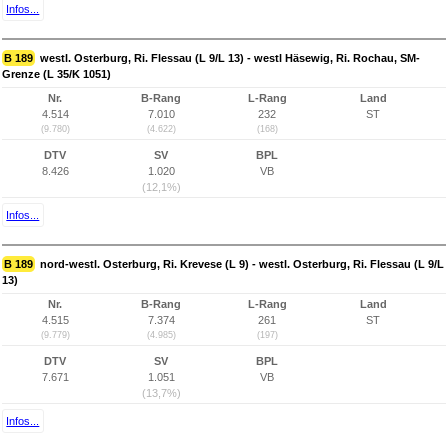
Infos...
B 189
westl. Osterburg, Ri. Flessau (L 9/L 13) - westl Häsewig, Ri. Rochau, SM-
Grenze (L 35/K 1051)
Nr.
B-Rang
L-Rang
Land
4.514
7.010
232
ST
(9.780)
(4.622)
(168)
DTV
SV
BPL
8.426
1.020
VB
(12,1%)
Infos...
B 189
nord-westl. Osterburg, Ri. Krevese (L 9) - westl. Osterburg, Ri. Flessau (L 9/L
13)
Nr.
B-Rang
L-Rang
Land
4.515
7.374
261
ST
(9.779)
(4.985)
(197)
DTV
SV
BPL
7.671
1.051
VB
(13,7%)
Infos...