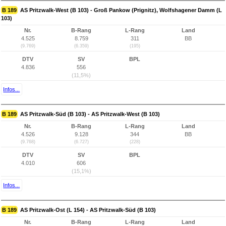
B 189
AS Pritzwalk-West (B 103) - Groß Pankow (Prignitz), Wolfshagener Damm (L
103)
Nr.
B-Rang
L-Rang
Land
4.525
8.759
311
BB
(9.769)
(6.359)
(195)
DTV
SV
BPL
4.836
556
(11,5%)
Infos...
B 189
AS Pritzwalk-Süd (B 103) - AS Pritzwalk-West (B 103)
Nr.
B-Rang
L-Rang
Land
4.526
9.128
344
BB
(9.768)
(6.727)
(228)
DTV
SV
BPL
4.010
606
(15,1%)
Infos...
B 189
AS Pritzwalk-Ost (L 154) - AS Pritzwalk-Süd (B 103)
Nr.
B-Rang
L-Rang
Land