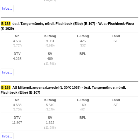
Infos...
B 188
östl. Tangermünde, nördl. Fischbeck (Elbe) (B 107) - Wust-Fischbeck-Wust
(K 1029)
Nr.
B-Rang
L-Rang
Land
4.537
9.031
425
ST
(9.757)
(6.630)
(359)
DTV
SV
BPL
4.215
489
(11,6%)
Infos...
B 188
AS Miltern/Langensalzwedel (L 30/K 1038) - östl. Tangermünde, nördl.
Fischbeck (Elbe) (B 107)
Nr.
B-Rang
L-Rang
Land
4.538
5.549
160
ST
(9.756)
(3.176)
(96)
DTV
SV
BPL
11.807
1.322
(11,2%)
Infos...