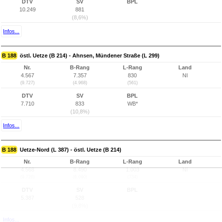
DTV
SV
BPL
10.249
881
(8,6%)
Infos...
B 188
östl. Uetze (B 214) - Ahnsen, Mündener Straße (L 299)
Nr.
B-Rang
L-Rang
Land
4.567
7.357
830
NI
(9.727)
(4.968)
(561)
DTV
SV
BPL
7.710
833
WB*
(10,8%)
Infos...
B 188
Uetze-Nord (L 387) - östl. Uetze (B 214)
Nr.
B-Rang
L-Rang
Land
4.568
8.490
1.003
NI
(9.726)
(6.090)
(734)
DTV
SV
BPL
5.387
528
(9,8%)
Infos...