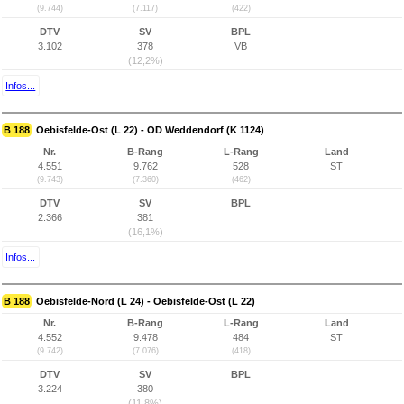
(9.744)
(7.117)
(422)
DTV
SV
BPL
3.102
378
VB
(12,2%)
Infos...
B 188
Oebisfelde-Ost (L 22) - OD Weddendorf (K 1124)
Nr.
B-Rang
L-Rang
Land
4.551
9.762
528
ST
(9.743)
(7.360)
(462)
DTV
SV
BPL
2.366
381
(16,1%)
Infos...
B 188
Oebisfelde-Nord (L 24) - Oebisfelde-Ost (L 22)
Nr.
B-Rang
L-Rang
Land
4.552
9.478
484
ST
(9.742)
(7.076)
(418)
DTV
SV
BPL
3.224
380
(11,8%)