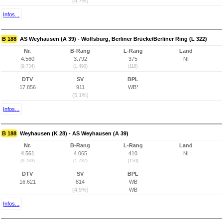
(4,7%)
Infos...
B 188
AS Weyhausen (A 39) - Wolfsburg, Berliner Brücke/Berliner Ring (L 322)
Nr.
B-Rang
L-Rang
Land
4.560
3.792
375
NI
(9.734)
(1.490)
(118)
DTV
SV
BPL
17.856
911
WB*
(5,1%)
Infos...
B 188
Weyhausen (K 28) - AS Weyhausen (A 39)
Nr.
B-Rang
L-Rang
Land
4.561
4.065
410
NI
(9.733)
(1.737)
(150)
DTV
SV
BPL
16.621
814
WB
(4,9%)
WB
Infos...