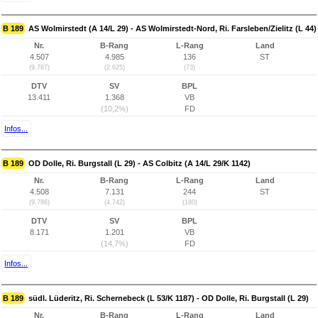
B 189
AS Wolmirstedt (A 14/L 29) - AS Wolmirstedt-Nord, Ri. Farsleben/Zielitz (L 44)
Nr.
B-Rang
L-Rang
Land
4.507
4.985
136
ST
(9.787)
(2.625)
(73)
DTV
SV
BPL
13.411
1.368
VB
(10,2%)
FD
Infos...
B 189
OD Dolle, Ri. Burgstall (L 29) - AS Colbitz (A 14/L 29/K 1142)
Nr.
B-Rang
L-Rang
Land
4.508
7.131
244
ST
(9.786)
(4.742)
(180)
DTV
SV
BPL
8.171
1.201
VB
(14,7%)
FD
Infos...
B 189
südl. Lüderitz, Ri. Schernebeck (L 53/K 1187) - OD Dolle, Ri. Burgstall (L 29)
Nr.
B-Rang
L-Rang
Land