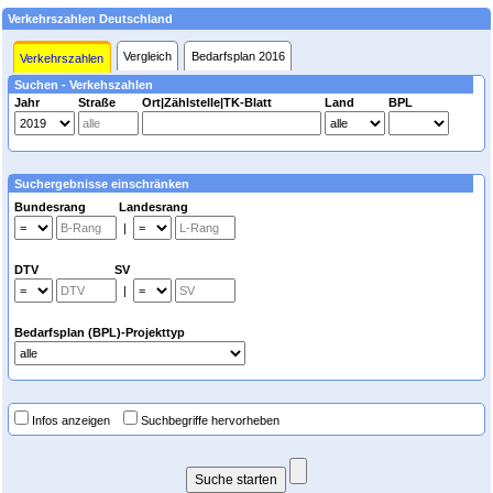
Verkehrszahlen Deutschland
Vergleich
Bedarfsplan 2016
Verkehrszahlen
Suchen - Verkehszahlen
Jahr
Straße
Ort|Zählstelle|TK-Blatt
Land
BPL
Suchergebnisse einschränken
Bundesrang Landesrang
|
DTV SV
|
Bedarfsplan (BPL)-Projekttyp
Infos anzeigen
Suchbegriffe hervorheben