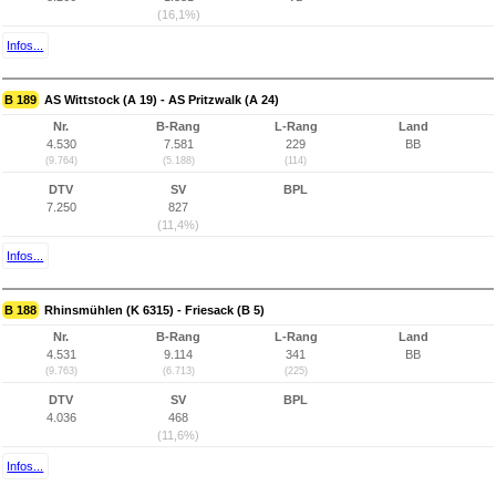
(16,1%)
Infos...
B 189
AS Wittstock (A 19) - AS Pritzwalk (A 24)
Nr.
B-Rang
L-Rang
Land
4.530
7.581
229
BB
(9.764)
(5.188)
(114)
DTV
SV
BPL
7.250
827
(11,4%)
Infos...
B 188
Rhinsmühlen (K 6315) - Friesack (B 5)
Nr.
B-Rang
L-Rang
Land
4.531
9.114
341
BB
(9.763)
(6.713)
(225)
DTV
SV
BPL
4.036
468
(11,6%)
Infos...