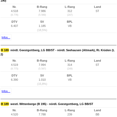
190)
Nr.
B-Rang
L-Rang
Land
4.518
7.986
312
ST
(9.776)
(5.589)
(247)
DTV
SV
BPL
6.407
1.185
VB
(18,5%)
Infos...
B 189
nördl. Geestgottberg, LG BB/ST - nördl. Seehausen (Altmark), Ri. Krüden (L
2)
Nr.
B-Rang
L-Rang
Land
4.519
7.994
314
ST
(9.775)
(5.597)
(249)
DTV
SV
BPL
6.390
1.010
VB
(15,8%)
Infos...
B 189
westl. Wittenberge (B 195) - nördl. Geestgottberg, LG BB/ST
Nr.
B-Rang
L-Rang
Land
4.520
7.788
239
BB