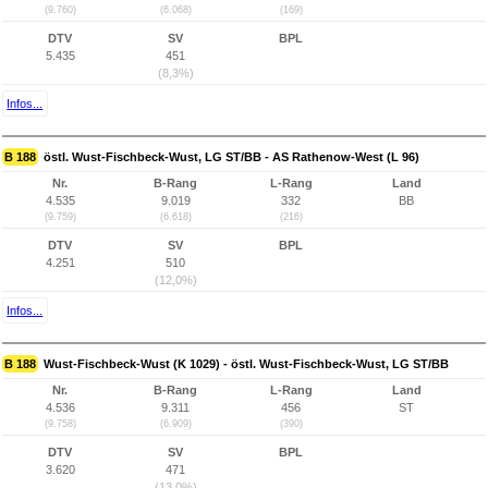
(9.760)
(6.068)
(169)
DTV
SV
BPL
5.435
451
(8,3%)
Infos...
B 188
östl. Wust-Fischbeck-Wust, LG ST/BB - AS Rathenow-West (L 96)
Nr.
B-Rang
L-Rang
Land
4.535
9.019
332
BB
(9.759)
(6.618)
(216)
DTV
SV
BPL
4.251
510
(12,0%)
Infos...
B 188
Wust-Fischbeck-Wust (K 1029) - östl. Wust-Fischbeck-Wust, LG ST/BB
Nr.
B-Rang
L-Rang
Land
4.536
9.311
456
ST
(9.758)
(6.909)
(390)
DTV
SV
BPL
3.620
471
(13,0%)