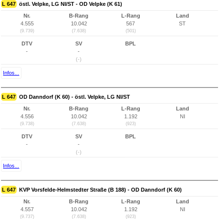
L 647
östl. Velpke, LG NI/ST - OD Velpke (K 61)
Nr.
B-Rang
L-Rang
Land
4.555
10.042
567
ST
(9.739)
(7.638)
(501)
DTV
SV
BPL
-
-
(-)
Infos...
L 647
OD Danndorf (K 60) - östl. Velpke, LG NI/ST
Nr.
B-Rang
L-Rang
Land
4.556
10.042
1.192
NI
(9.738)
(7.638)
(923)
DTV
SV
BPL
-
-
(-)
Infos...
L 647
KVP Vorsfelde-Helmstedter Straße (B 188) - OD Danndorf (K 60)
Nr.
B-Rang
L-Rang
Land
4.557
10.042
1.192
NI
(9.737)
(7.638)
(923)