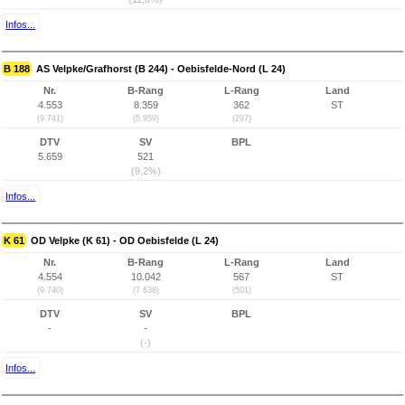
Infos...
B 188
AS Velpke/Grafhorst (B 244) - Oebisfelde-Nord (L 24)
Nr.
B-Rang
L-Rang
Land
4.553
8.359
362
ST
(9.741)
(5.959)
(297)
DTV
SV
BPL
5.659
521
(9,2%)
Infos...
K 61
OD Velpke (K 61) - OD Oebisfelde (L 24)
Nr.
B-Rang
L-Rang
Land
4.554
10.042
567
ST
(9.740)
(7.638)
(501)
DTV
SV
BPL
-
-
(-)
Infos...