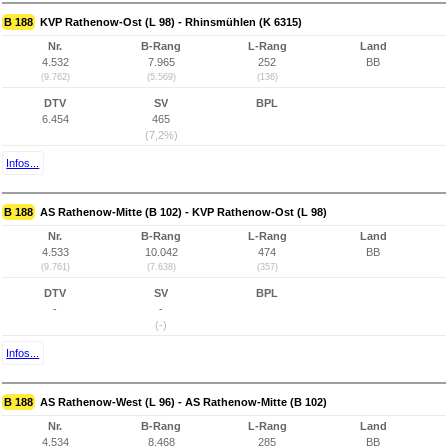
B 188
KVP Rathenow-Ost (L 98) - Rhinsmühlen (K 6315)
Nr.
B-Rang
L-Rang
Land
4.532
7.965
252
BB
(9.762)
(5.569)
(136)
DTV
SV
BPL
6.454
465
(7,2%)
Infos...
B 188
AS Rathenow-Mitte (B 102) - KVP Rathenow-Ost (L 98)
Nr.
B-Rang
L-Rang
Land
4.533
10.042
474
BB
(9.761)
(7.638)
(357)
DTV
SV
BPL
-
-
(-)
Infos...
B 188
AS Rathenow-West (L 96) - AS Rathenow-Mitte (B 102)
Nr.
B-Rang
L-Rang
Land
4.534
8.468
285
BB