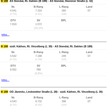
B 188
AS Stendal, Ri. Dahlen (B 189) - AS Stendal, Heerener Straße (L 32)
Nr.
B-Rang
L-Rang
Land
4.541
7.310
260
ST
(9.753)
(4.921)
(196)
DTV
SV
BPL
7.819
1.572
(20,1%)
Infos...
B 188
südl. Käthen, Ri. Vinzelberg (L 30) - AS Stendal, Ri. Dahlen (B 189)
Nr.
B-Rang
L-Rang
Land
4.542
7.188
249
ST
(9.752)
(4.799)
(185)
DTV
SV
BPL
8.052
789
(9,8%)
Infos...
B 188
OD Jävenitz, Lindstedter Straße (L 28) - südl. Käthen, Ri. Vinzelberg (L 30)
Nr.
B-Rang
L-Rang
Land
4.543
8.732
398
ST
(9.751)
(6.332)
(333)