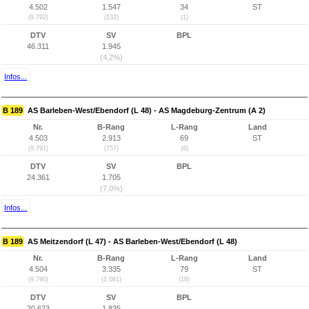
4.502
1.547
34
ST
(9.792)
(132)
(1)
DTV
SV
BPL
46.311
1.945
(4,2%)
Infos...
B 189
AS Barleben-West/Ebendorf (L 48) - AS Magdeburg-Zentrum (A 2)
Nr.
B-Rang
L-Rang
Land
4.503
2.913
69
ST
(9.791)
(757)
(8)
DTV
SV
BPL
24.361
1.705
(7,0%)
Infos...
B 189
AS Meitzendorf (L 47) - AS Barleben-West/Ebendorf (L 48)
Nr.
B-Rang
L-Rang
Land
4.504
3.335
79
ST
(9.790)
(1.081)
(18)
DTV
SV
BPL
20.623
1.835