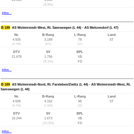
(8,9%)
Infos...
B 189
AS Wolmirstedt-West, Ri. Samswegen (L 44) - AS Meitzendorf (L 47)
Nr.
B-Rang
L-Rang
Land
4.505
3.189
78
ST
(9.789)
(972)
(17)
DTV
SV
BPL
21.678
1.756
VB
(8,1%)
FD
Infos...
B 189
AS Wolmirstedt-Nord, Ri. Farsleben/Zielitz (L 44) - AS Wolmirstedt-West, Ri.
Samswegen (L 44)
Nr.
B-Rang
L-Rang
Land
4.506
4.162
96
ST
(9.788)
(1.828)
(35)
DTV
SV
BPL
16.244
1.673
VB
(10,3%)
FD
Infos...