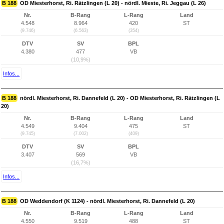
B 188
OD Miesterhorst, Ri. Rätzlingen (L 20) - nördl. Mieste, Ri. Jeggau (L 26)
Nr.
B-Rang
L-Rang
Land
4.548
8.964
420
ST
(9.746)
(6.563)
(354)
DTV
SV
BPL
4.380
477
VB
(10,9%)
Infos...
B 188
nördl. Miesterhorst, Ri. Dannefeld (L 20) - OD Miesterhorst, Ri. Rätzlingen (L
20)
Nr.
B-Rang
L-Rang
Land
4.549
9.404
475
ST
(9.745)
(7.002)
(409)
DTV
SV
BPL
3.407
569
VB
(16,7%)
Infos...
B 188
OD Weddendorf (K 1124) - nördl. Miesterhorst, Ri. Dannefeld (L 20)
Nr.
B-Rang
L-Rang
Land
4.550
9.519
488
ST