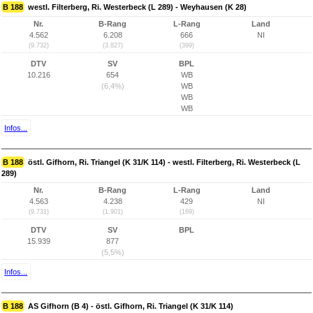
B 188
westl. Filterberg, Ri. Westerbeck (L 289) - Weyhausen (K 28)
Nr.
B-Rang
L-Rang
Land
4.562
6.208
666
NI
(9.732)
(3.827)
(399)
DTV
SV
BPL
10.216
654
WB
(6,4%)
WB
WB
WB
Infos...
B 188
östl. Gifhorn, Ri. Triangel (K 31/K 114) - westl. Filterberg, Ri. Westerbeck (L
289)
Nr.
B-Rang
L-Rang
Land
4.563
4.238
429
NI
(9.731)
(1.901)
(169)
DTV
SV
BPL
15.939
877
(5,5%)
Infos...
B 188
AS Gifhorn (B 4) - östl. Gifhorn, Ri. Triangel (K 31/K 114)