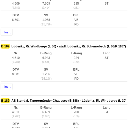
4.509
7.809
295
ST
(9.785)
(5.414)
(231)
DTV
SV
BPL
6.801
1.068
VB
(15,7%)
FD
Infos...
B 189
Lüderitz, Ri. Windberge (L 30) - südl. Lüderitz, Ri. Schernebeck (L 53/K 1187)
Nr.
B-Rang
L-Rang
Land
4.510
6.943
224
ST
(9.784)
(4.556)
(160)
DTV
SV
BPL
8.581
1.296
VB
(15,1%)
FD
Infos...
B 189
AS Stendal, Tangermünder Chaussee (B 188) - Lüderitz, Ri. Windberge (L 30)
Nr.
B-Rang
L-Rang
Land
4.511
6.439
200
ST
(9.783)
(4.055)
(136)
DTV
SV
BPL