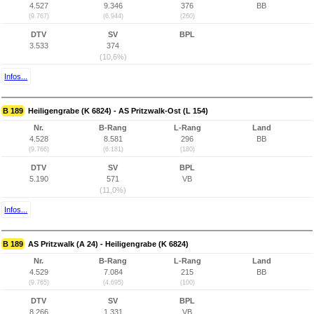
4.527
9.346
376
BB
(9.767)
(6.944)
(260)
DTV
SV
BPL
3.533
374
(10,6%)
Infos...
B 189
Heiligengrabe (K 6824) - AS Pritzwalk-Ost (L 154)
Nr.
B-Rang
L-Rang
Land
4.528
8.581
296
BB
(9.766)
(6.181)
(180)
DTV
SV
BPL
5.190
571
VB
(11,0%)
Infos...
B 189
AS Pritzwalk (A 24) - Heiligengrabe (K 6824)
Nr.
B-Rang
L-Rang
Land
4.529
7.084
215
BB
(9.765)
(4.695)
(100)
DTV
SV
BPL
8.266
1.331
VB