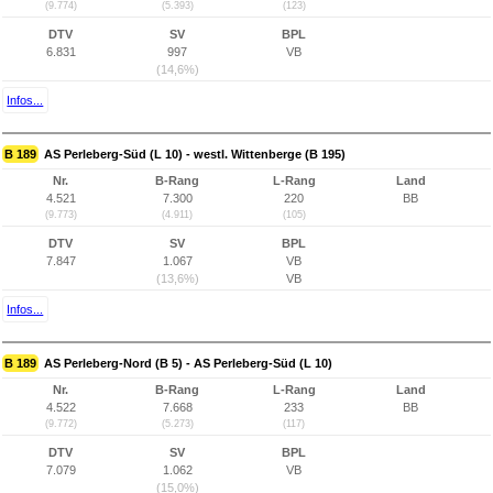
(9.774)
(5.393)
(123)
DTV
SV
BPL
6.831
997
VB
(14,6%)
Infos...
B 189
AS Perleberg-Süd (L 10) - westl. Wittenberge (B 195)
Nr.
B-Rang
L-Rang
Land
4.521
7.300
220
BB
(9.773)
(4.911)
(105)
DTV
SV
BPL
7.847
1.067
VB
(13,6%)
VB
Infos...
B 189
AS Perleberg-Nord (B 5) - AS Perleberg-Süd (L 10)
Nr.
B-Rang
L-Rang
Land
4.522
7.668
233
BB
(9.772)
(5.273)
(117)
DTV
SV
BPL
7.079
1.062
VB
(15,0%)