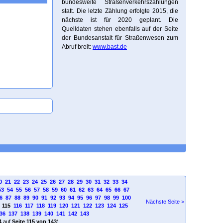
bundesweite Straßenverkehrszählungen
statt. Die letzte Zählung erfolgte 2015, die
nächste ist für 2020 geplant. Die
Quelldaten stehen ebenfalls auf der Seite
der Bundesanstalt für Straßenwesen zum
Abruf breit:
www.bast.de
0
21
22
23
24
25
26
27
28
29
30
31
32
33
34
53
54
55
56
57
58
59
60
61
62
63
64
65
66
67
6
87
88
89
90
91
92
93
94
95
96
97
98
99
100
Nächste Seite >
115
116
117
118
119
120
121
122
123
124
125
36
137
138
139
140
141
142
143
4
auf
Seite 115 von 143
)