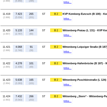
(2.869)
(5.950)
(295)
Infos...
11.419
7.423
265
ST
B 2
KVP Kemberg-Eutzsch (B 100) - Ke
(2.868)
(5.034)
(201)
Infos...
11.420
5.133
144
ST
B 2
Wittenberg-Pratau (L 131) - KVP K
(2.867)
(2.767)
(80)
Infos...
11.421
4.068
91
ST
B 2
Wittenberg-Leipziger Straße (B 187)
(2.866)
(1.740)
(30)
Infos...
11.422
4.278
101
ST
B 2
Wittenberg-Hafenbrücke (B 187) - W
(2.865)
(1.938)
(40)
Infos...
11.423
5.638
165
ST
B 2
Wittenberg-Puschkinstraße (L 124)
(2.864)
(3.263)
(101)
Infos...
11.424
7.432
266
ST
B 2
Wittenberg „Stern“ - Wittenberg-Pu
(2.863)
(5.043)
(202)
Infos...