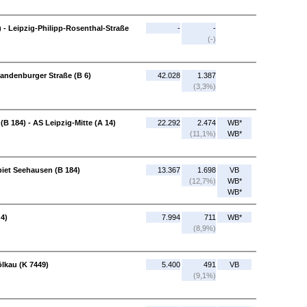
 - Leipzig-Philipp-Rosenthal-Straße
-
-
(-)
Brandenburger Straße (B 6)
42.028
1.387
(3,3%)
B 184) - AS Leipzig-Mitte (A 14)
22.292
2.474
WB*
(11,1%)
WB*
ebiet Seehausen (B 184)
13.367
1.698
VB
(12,7%)
WB*
WB*
 4)
7.994
711
WB*
(8,9%)
lkau (K 7449)
5.400
491
VB
(9,1%)