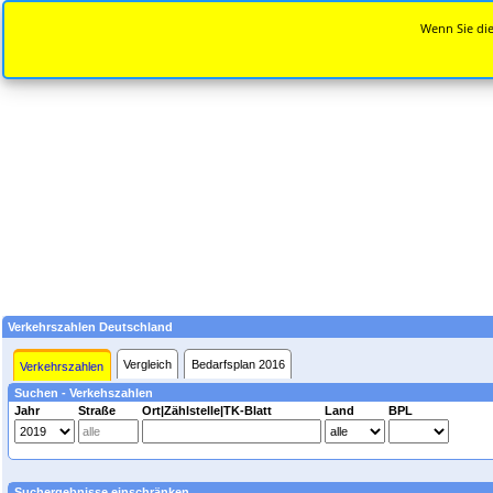
Wenn Sie die
Verkehrszahlen Deutschland
Vergleich
Bedarfsplan 2016
Verkehrszahlen
Suchen - Verkehszahlen
Jahr
Straße
Ort|Zählstelle|TK-Blatt
Land
BPL
Suchergebnisse einschränken