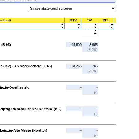
schnitt
DTV
SV
BPL
 (B 95)
45.809
3.665
(8,0%)
 (B 2) - AS Markkleeberg (L 46)
38.265
765
(2,0%)
eipzig-Goethesteig
-
-
(-)
 Leipzig-Richard-Lehmann-Straße (B 2)
-
-
(-)
 Leipzig-Alte Messe (Nordtor)
-
-
(-)