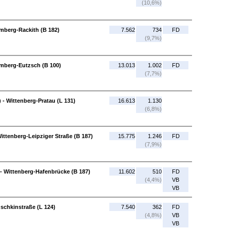
(10,6%)
mberg-Rackith (B 182)
7.562
734
FD
(9,7%)
emberg-Eutzsch (B 100)
13.013
1.002
FD
(7,7%)
 - Wittenberg-Pratau (L 131)
16.613
1.130
(6,8%)
ittenberg-Leipziger Straße (B 187)
15.775
1.246
FD
(7,9%)
 - Wittenberg-Hafenbrücke (B 187)
11.602
510
FD
(4,4%)
VB
VB
schkinstraße (L 124)
7.540
362
FD
(4,8%)
VB
VB