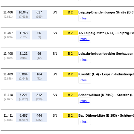
11.406
10.042
617
SN
B 2
Leipzig-Brandenburger Straße (B 6)
(2.881)
(7.638)
(525)
Infos...
11.407
1.768
56
SN
B 2
AS Leipzig-Mitte (A 14) - Leipzig-
(2.880)
(182)
(2)
Infos...
11.408
3.121
96
SN
B 2
Leipzig-Industriegebiet Seehausen (
(2.879)
(916)
(12)
Infos...
11.409
5.004
164
SN
B 2
Krostitz (L 4) - Leipzig-Industrieg
(2.878)
(2.644)
(72)
Infos...
11.410
7.221
312
SN
B 2
Schönwölkau (K 7449) - Krostitz (L
(2.877)
(4.832)
(220)
Infos...
11.411
8.487
444
SN
B 2
Bad Düben-Mitte (B 183) - Schönwö
(2.876)
(6.087)
(352)
Infos...