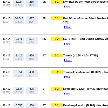
11.412
6.224
235
SN
B 2
KVP Bad Düben-Weinbergshäuser (B
(2.875)
(3.842)
(143)
Infos...
11.413
10.042
617
SN
B 2
Bad Düben-Gustav-Adolf-Straße -
(2.874)
(7.638)
(525)
183)
Infos...
11.414
9.171
521
SN
B 2
LG (ST/SN) - Bad Düben-Gustav-Ad
(2.873)
(6.769)
(429)
Infos...
11.415
9.418
476
ST
B 2
Tornau (L 130) - LG (ST/SN)
(2.872)
(7.016)
(410)
Infos...
11.416
9.554
498
ST
B 2
Tornau-Eisenhammer (K 2029) - Tor
(2.871)
(7.152)
(432)
Infos...
11.417
9.537
495
ST
B 2
Kemberg (L 129) - Tornau-Eisenha
(2.870)
(7.135)
(429)
Infos...
11.418
8.350
360
ST
B 2
Kemberg-Rackith (B 182) - Kemberg