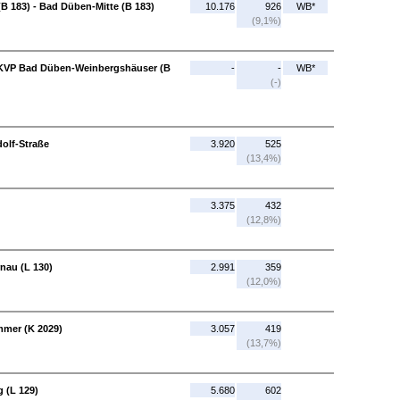
 183) - Bad Düben-Mitte (B 183)
10.176
926
WB*
(9,1%)
 KVP Bad Düben-Weinbergshäuser (B
-
-
WB*
(-)
olf-Straße
3.920
525
(13,4%)
3.375
432
(12,8%)
nau (L 130)
2.991
359
(12,0%)
mmer (K 2029)
3.057
419
(13,7%)
 (L 129)
5.680
602