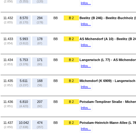
(2.856)
(5.353)
(120)
Infos...
11.432
8.570
294
BB
B 2
Beelitz (B 246) - Beelitz-Buchholz (
(2.855)
(6.170)
(178)
Infos...
11.433
5.993
178
BB
B 2
AS Michendorf (A 10) - Beelitz (B 2
(2.854)
(3.612)
(67)
Infos...
11.434
5.753
171
BB
B 2
Langerwisch (L 77) - AS Michendorf
(2.853)
(3.376)
(60)
Infos...
11.435
5.611
168
BB
B 2
Michendorf (K 6909) - Langerwisch 
(2.852)
(3.237)
(58)
Infos...
11.436
6.810
207
BB
B 2
Potsdam-Templiner Straße - Michen
(2.851)
(4.423)
(92)
Infos...
11.437
10.042
474
BB
B 2
Potsdam-Heinrich-Mann-Allee (L 78
(2.850)
(7.638)
(357)
Infos...