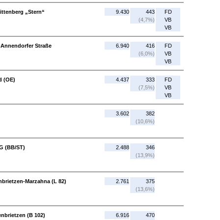
ittenberg „Stern“
9.430
443
FD
(4,7%)
VB
VB
-Annendorfer Straße
6.940
416
FD
(6,0%)
VB
VB
d (OE)
4.437
333
FD
(7,5%)
VB
VB
3.602
382
(10,6%)
LG (BB/ST)
2.488
346
(13,9%)
nbrietzen-Marzahna (L 82)
2.761
375
(13,6%)
enbrietzen (B 102)
6.916
470