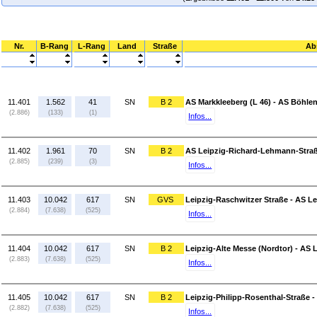
Nr.
B-Rang
L-Rang
Land
Straße
Ab
11.401
1.562
41
SN
B 2
AS Markkleeberg (L 46) - AS Böhlen
(2.886)
(133)
(1)
Infos...
11.402
1.961
70
SN
B 2
AS Leipzig-Richard-Lehmann-Straße
(2.885)
(239)
(3)
Infos...
11.403
10.042
617
SN
GVS
Leipzig-Raschwitzer Straße - AS L
(2.884)
(7.638)
(525)
Infos...
11.404
10.042
617
SN
B 2
Leipzig-Alte Messe (Nordtor) - AS
(2.883)
(7.638)
(525)
Infos...
11.405
10.042
617
SN
B 2
Leipzig-Philipp-Rosenthal-Straße -
(2.882)
(7.638)
(525)
Infos...