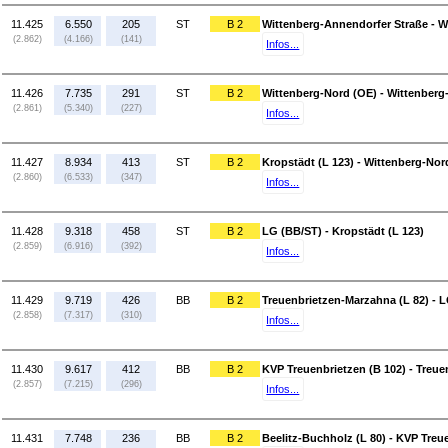
11.425
6.550
205
ST
B 2
Wittenberg-Annendorfer Straße - W
(2.862)
(4.166)
(141)
Infos...
11.426
7.735
291
ST
B 2
Wittenberg-Nord (OE) - Wittenberg
(2.861)
(5.340)
(227)
Infos...
11.427
8.934
413
ST
B 2
Kropstädt (L 123) - Wittenberg-Nor
(2.860)
(6.533)
(347)
Infos...
11.428
9.318
458
ST
B 2
LG (BB/ST) - Kropstädt (L 123)
(2.859)
(6.916)
(392)
Infos...
11.429
9.719
426
BB
B 2
Treuenbrietzen-Marzahna (L 82) - 
(2.858)
(7.317)
(310)
Infos...
11.430
9.617
412
BB
B 2
KVP Treuenbrietzen (B 102) - Treue
(2.857)
(7.215)
(296)
Infos...
11.431
7.748
236
BB
B 2
Beelitz-Buchholz (L 80) - KVP Treu