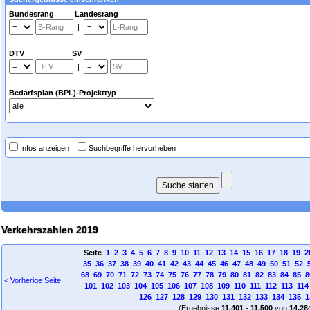
Bundesrang Landesrang
|
DTV SV
|
Bedarfsplan (BPL)-Projekttyp
Infos anzeigen
Suchbegriffe hervorheben
Verkehrszahlen 2019
Seite
1
2
3
4
5
6
7
8
9
10
11
12
13
14
15
16
17
18
19
2
35
36
37
38
39
40
41
42
43
44
45
46
47
48
49
50
51
52
68
69
70
71
72
73
74
75
76
77
78
79
80
81
82
83
84
85
8
< Vorherige Seite
101
102
103
104
105
106
107
108
109
110
111
112
113
114
126
127
128
129
130
131
132
133
134
135
1
(Ergebnisse
11.401
-
11.500
von
14.28