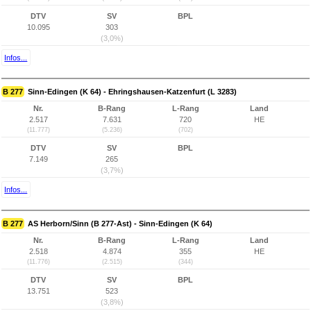
DTV
SV
BPL
10.095
303
(3,0%)
Infos...
B 277
Sinn-Edingen (K 64) - Ehringshausen-Katzenfurt (L 3283)
Nr.
B-Rang
L-Rang
Land
2.517
7.631
720
HE
(11.777)
(5.236)
(702)
DTV
SV
BPL
7.149
265
(3,7%)
Infos...
B 277
AS Herborn/Sinn (B 277-Ast) - Sinn-Edingen (K 64)
Nr.
B-Rang
L-Rang
Land
2.518
4.874
355
HE
(11.776)
(2.515)
(344)
DTV
SV
BPL
13.751
523
(3,8%)