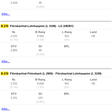
2.628
95
(3,6%)
Infos...
B 276
Flörsbachtal-Lohrhaupten (L 3199) - LG (HE/BY)
Nr.
B-Rang
L-Rang
Land
2.531
9.582
922
HE
(11.763)
(7.180)
(903)
DTV
SV
BPL
2.883
89
(3,1%)
Infos...
B 276
Flörsbachtal-Flrörsbach (L 2905) - Flörsbachtal-Lohrhaupten (L 3199)
Nr.
B-Rang
L-Rang
Land
2.532
9.828
941
HE
(11.762)
(7.425)
(921)
DTV
SV
BPL
2.101
124
(5,9%)
Infos...