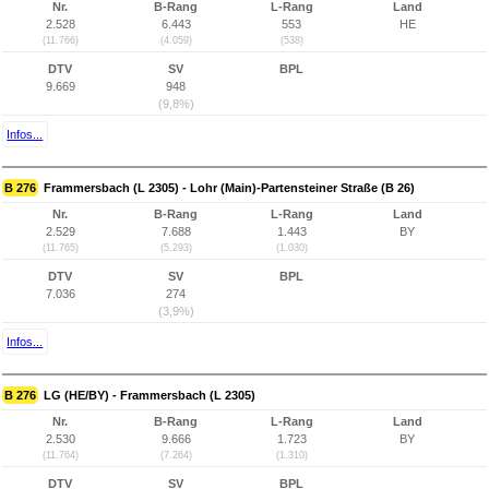
Nr.
B-Rang
L-Rang
Land
2.528
6.443
553
HE
(11.766)
(4.059)
(538)
DTV
SV
BPL
9.669
948
(9,8%)
Infos...
B 276
Frammersbach (L 2305) - Lohr (Main)-Partensteiner Straße (B 26)
Nr.
B-Rang
L-Rang
Land
2.529
7.688
1.443
BY
(11.765)
(5.293)
(1.030)
DTV
SV
BPL
7.036
274
(3,9%)
Infos...
B 276
LG (HE/BY) - Frammersbach (L 2305)
Nr.
B-Rang
L-Rang
Land
2.530
9.666
1.723
BY
(11.764)
(7.264)
(1.310)
DTV
SV
BPL