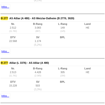
(8,1%)
Infos...
B 277
AS Aßlar (A 480) - AS Wetzlar-Dalheim (B 277/L 3020)
Nr.
B-Rang
L-Rang
Land
2.512
3.083
149
HE
(11.782)
(887)
(145)
DTV
SV
BPL
22.568
1.174
(5,2%)
Infos...
B 277
Aßlar (L 3376) - AS Aßlar (A 480)
Nr.
B-Rang
L-Rang
Land
2.513
4.428
305
HE
(11.781)
(2.085)
(294)
DTV
SV
BPL
15.228
503
(3,3%)
Infos...