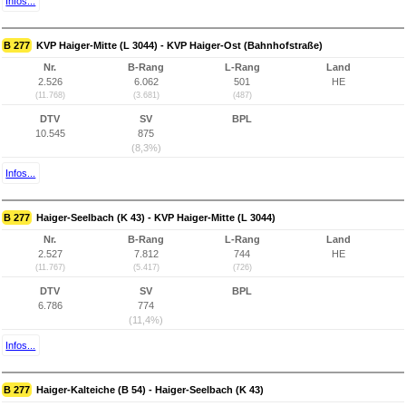
Infos...
B 277
KVP Haiger-Mitte (L 3044) - KVP Haiger-Ost (Bahnhofstraße)
Nr.
B-Rang
L-Rang
Land
2.526
6.062
501
HE
(11.768)
(3.681)
(487)
DTV
SV
BPL
10.545
875
(8,3%)
Infos...
B 277
Haiger-Seelbach (K 43) - KVP Haiger-Mitte (L 3044)
Nr.
B-Rang
L-Rang
Land
2.527
7.812
744
HE
(11.767)
(5.417)
(726)
DTV
SV
BPL
6.786
774
(11,4%)
Infos...
B 277
Haiger-Kalteiche (B 54) - Haiger-Seelbach (K 43)