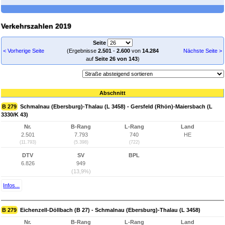
Verkehrszahlen 2019
Seite
< Vorherige Seite
(Ergebnisse
2.501
-
2.600
von
14.284
Nächste Seite >
auf
Seite 26 von 143
)
Abschnitt
B 279
Schmalnau (Ebersburg)-Thalau (L 3458) - Gersfeld (Rhön)-Maiersbach (L
3330/K 43)
Nr.
B-Rang
L-Rang
Land
2.501
7.793
740
HE
(11.793)
(5.398)
(722)
DTV
SV
BPL
6.826
949
(13,9%)
Infos...
B 279
Eichenzell-Döllbach (B 27) - Schmalnau (Ebersburg)-Thalau (L 3458)
Nr.
B-Rang
L-Rang
Land