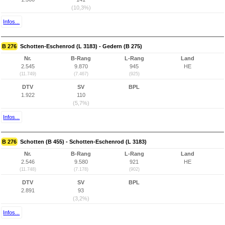
(10,3%)
Infos...
B 276
Schotten-Eschenrod (L 3183) - Gedern (B 275)
Nr.
B-Rang
L-Rang
Land
2.545
9.870
945
HE
(11.749)
(7.467)
(925)
DTV
SV
BPL
1.922
110
(5,7%)
Infos...
B 276
Schotten (B 455) - Schotten-Eschenrod (L 3183)
Nr.
B-Rang
L-Rang
Land
2.546
9.580
921
HE
(11.748)
(7.178)
(902)
DTV
SV
BPL
2.891
93
(3,2%)
Infos...