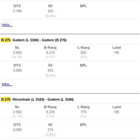
DTV
SV
BPL
2.796
162
(5,8%)
Infos...
B 275
Gedern (L 3184) - Gedern (B 276)
Nr.
B-Rang
L-Rang
Land
2.559
9.179
892
HE
(11.735)
(6.777)
(873)
DTV
SV
BPL
3.908
203
(5,2%)
Infos...
B 275
Hirzenhain (L 3183) - Gedern (L 3184)
Nr.
B-Rang
L-Rang
Land
2.560
8.155
779
HE
(11.734)
(5.756)
(761)
DTV
SV
BPL
6.080
274
(4,5%)