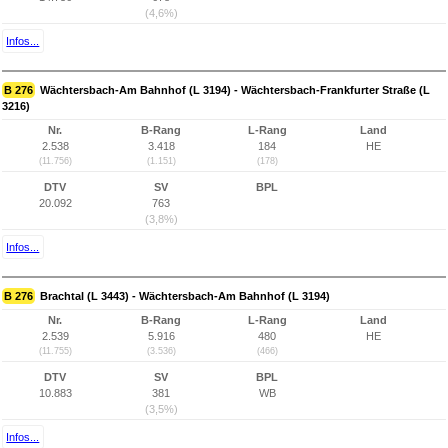
(4,6%)
Infos...
B 276
Wächtersbach-Am Bahnhof (L 3194) - Wächtersbach-Frankfurter Straße (L
3216)
Nr.
B-Rang
L-Rang
Land
2.538
3.418
184
HE
(11.756)
(1.151)
(178)
DTV
SV
BPL
20.092
763
(3,8%)
Infos...
B 276
Brachtal (L 3443) - Wächtersbach-Am Bahnhof (L 3194)
Nr.
B-Rang
L-Rang
Land
2.539
5.916
480
HE
(11.755)
(3.536)
(466)
DTV
SV
BPL
10.883
381
WB
(3,5%)
Infos...