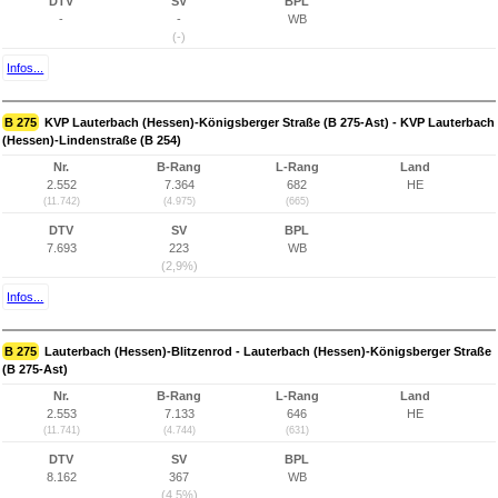
DTV
SV
BPL
-
-
WB
(-)
Infos...
B 275
KVP Lauterbach (Hessen)-Königsberger Straße (B 275-Ast) - KVP Lauterbach
(Hessen)-Lindenstraße (B 254)
Nr.
B-Rang
L-Rang
Land
2.552
7.364
682
HE
(11.742)
(4.975)
(665)
DTV
SV
BPL
7.693
223
WB
(2,9%)
Infos...
B 275
Lauterbach (Hessen)-Blitzenrod - Lauterbach (Hessen)-Königsberger Straße
(B 275-Ast)
Nr.
B-Rang
L-Rang
Land
2.553
7.133
646
HE
(11.741)
(4.744)
(631)
DTV
SV
BPL
8.162
367
WB
(4,5%)