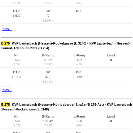
(11.745)
(7.465)
(924)
DTV
SV
BPL
1.927
77
(4,0%)
Infos...
B 275
KVP Lauterbach (Hessen)-Rockelgasse (L 3140) - KVP Lauterbach (Hessen)-
Konrad-Adenauer-Platz (B 254)
Nr.
B-Rang
L-Rang
Land
2.550
5.672
452
HE
(11.744)
(3.296)
(438)
DTV
SV
BPL
11.503
472
WB
(4,1%)
Infos...
B 275
KVP Lauterbach (Hessen)-Königsberger Straße (B 275-Ast) - KVP Lauterbach
(Hessen)-Rockelgasse (L 3140)
Nr.
B-Rang
L-Rang
Land
2.551
10.042
956
HE
(11.743)
(7.638)
(936)