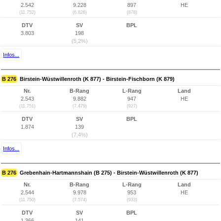
2.542
9.228
897
HE
(11.752)
(6.826)
(878)
DTV
SV
BPL
3.803
198
(5,2%)
Infos...
B 276
Birstein-Wüstwillenroth (K 877) - Birstein-Fischborn (K 879)
Nr.
B-Rang
L-Rang
Land
2.543
9.882
947
HE
(11.751)
(7.479)
(927)
DTV
SV
BPL
1.874
139
(7,4%)
Infos...
B 276
Grebenhain-Hartmannshain (B 275) - Birstein-Wüstwillenroth (K 877)
Nr.
B-Rang
L-Rang
Land
2.544
9.978
953
HE
(11.750)
(7.574)
(933)
DTV
SV
BPL
1.366
141