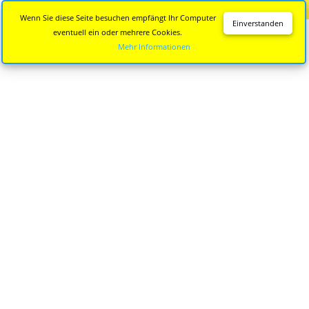
Diese Seite wird nicht mehr aktualisiert.
Zur neuen Seite
Wenn Sie diese Seite besuchen empfängt Ihr Computer
Einverstanden
eventuell ein oder mehrere Cookies.
Mehr Informationen