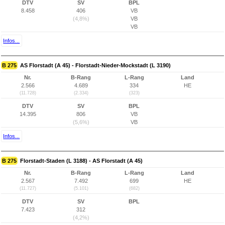
DTV
SV
BPL
8.458
406
VB
(4,8%)
VB
VB
Infos...
B 275
AS Florstadt (A 45) - Florstadt-Nieder-Mockstadt (L 3190)
Nr.
B-Rang
L-Rang
Land
2.566
4.689
334
HE
(11.728)
(2.334)
(323)
DTV
SV
BPL
14.395
806
VB
(5,6%)
VB
Infos...
B 275
Florstadt-Staden (L 3188) - AS Florstadt (A 45)
Nr.
B-Rang
L-Rang
Land
2.567
7.492
699
HE
(11.727)
(5.101)
(682)
DTV
SV
BPL
7.423
312
(4,2%)