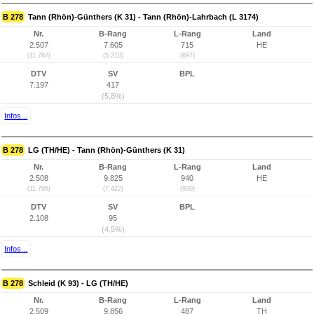
B 278
Tann (Rhön)-Günthers (K 31) - Tann (Rhön)-Lahrbach (L 3174)
Nr.
B-Rang
L-Rang
Land
2.507
7.605
715
HE
(11.787)
(5.210)
(697)
DTV
SV
BPL
7.197
417
(5,8%)
Infos...
B 278
LG (TH/HE) - Tann (Rhön)-Günthers (K 31)
Nr.
B-Rang
L-Rang
Land
2.508
9.825
940
HE
(11.786)
(7.422)
(920)
DTV
SV
BPL
2.108
95
(4,5%)
Infos...
B 278
Schleid (K 93) - LG (TH/HE)
Nr.
B-Rang
L-Rang
Land
2.509
9.856
487
TH