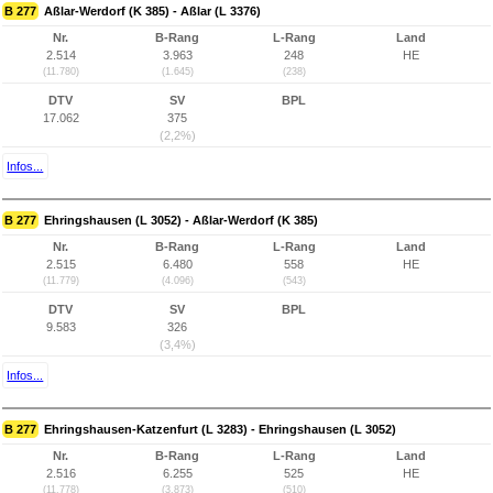
B 277
Aßlar-Werdorf (K 385) - Aßlar (L 3376)
Nr.
B-Rang
L-Rang
Land
2.514
3.963
248
HE
(11.780)
(1.645)
(238)
DTV
SV
BPL
17.062
375
(2,2%)
Infos...
B 277
Ehringshausen (L 3052) - Aßlar-Werdorf (K 385)
Nr.
B-Rang
L-Rang
Land
2.515
6.480
558
HE
(11.779)
(4.096)
(543)
DTV
SV
BPL
9.583
326
(3,4%)
Infos...
B 277
Ehringshausen-Katzenfurt (L 3283) - Ehringshausen (L 3052)
Nr.
B-Rang
L-Rang
Land
2.516
6.255
525
HE
(11.778)
(3.873)
(510)