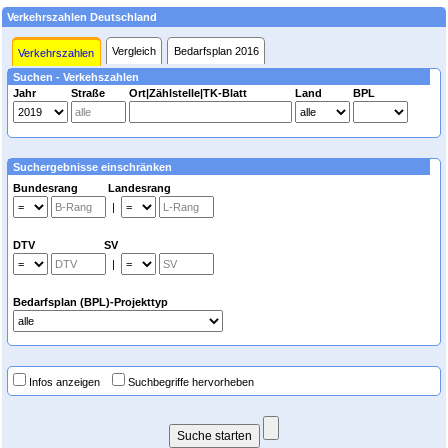
Verkehrszahlen Deutschland
Vergleich
Bedarfsplan 2016
Verkehrszahlen
Suchen - Verkehszahlen
Jahr
Straße
Ort|Zählstelle|TK-Blatt
Land
BPL
Suchergebnisse einschränken
Bundesrang Landesrang
|
DTV SV
|
Bedarfsplan (BPL)-Projekttyp
Infos anzeigen
Suchbegriffe hervorheben