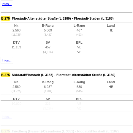
Infos...
B 275
Florstadt-Altenstädter Straße (L 3189) - Florstadt-Staden (L 3188)
Nr.
B-Rang
L-Rang
Land
2.568
5.809
467
HE
(11.726)
(3.432)
(453)
DTV
SV
BPL
11.153
457
VB
(4,1%)
VB
Infos...
B 275
Niddatal/Florstadt (L 3187) - Florstadt-Altenstädter Straße (L 3189)
Nr.
B-Rang
L-Rang
Land
2.569
6.287
530
HE
(11.725)
(3.904)
(515)
DTV
SV
BPL
10.020
321
VB
(3,2%)
VB
Infos...
B 275
Friedberg (Hessen)-Ossenheim (L 3351) - Niddatal/Florstadt (L 3187)