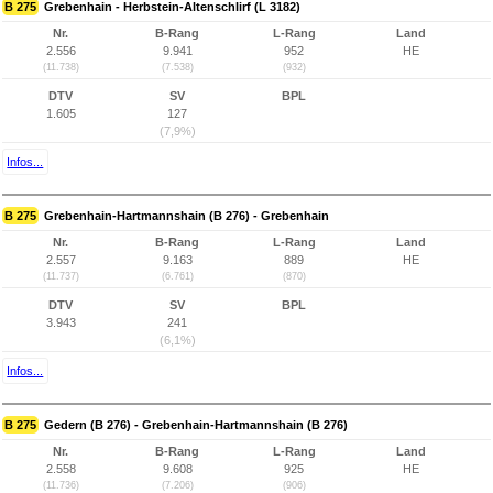
B 275
Grebenhain - Herbstein-Altenschlirf (L 3182)
Nr.
B-Rang
L-Rang
Land
2.556
9.941
952
HE
(11.738)
(7.538)
(932)
DTV
SV
BPL
1.605
127
(7,9%)
Infos...
B 275
Grebenhain-Hartmannshain (B 276) - Grebenhain
Nr.
B-Rang
L-Rang
Land
2.557
9.163
889
HE
(11.737)
(6.761)
(870)
DTV
SV
BPL
3.943
241
(6,1%)
Infos...
B 275
Gedern (B 276) - Grebenhain-Hartmannshain (B 276)
Nr.
B-Rang
L-Rang
Land
2.558
9.608
925
HE
(11.736)
(7.206)
(906)