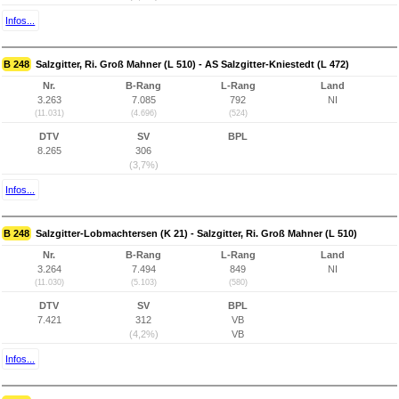
Infos...
B 248
Salzgitter, Ri. Groß Mahner (L 510) - AS Salzgitter-Kniestedt (L 472)
Nr.
B-Rang
L-Rang
Land
3.263
7.085
792
NI
(11.031)
(4.696)
(524)
DTV
SV
BPL
8.265
306
(3,7%)
Infos...
B 248
Salzgitter-Lobmachtersen (K 21) - Salzgitter, Ri. Groß Mahner (L 510)
Nr.
B-Rang
L-Rang
Land
3.264
7.494
849
NI
(11.030)
(5.103)
(580)
DTV
SV
BPL
7.421
312
VB
(4,2%)
VB
Infos...