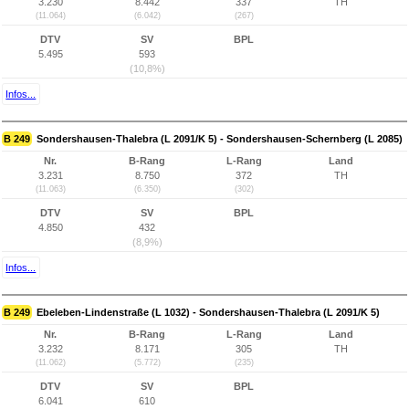
3.230
8.442
337
TH
(11.064)
(6.042)
(267)
DTV
SV
BPL
5.495
593
(10,8%)
Infos...
B 249
Sondershausen-Thalebra (L 2091/K 5) - Sondershausen-Schernberg (L 2085)
Nr.
B-Rang
L-Rang
Land
3.231
8.750
372
TH
(11.063)
(6.350)
(302)
DTV
SV
BPL
4.850
432
(8,9%)
Infos...
B 249
Ebeleben-Lindenstraße (L 1032) - Sondershausen-Thalebra (L 2091/K 5)
Nr.
B-Rang
L-Rang
Land
3.232
8.171
305
TH
(11.062)
(5.772)
(235)
DTV
SV
BPL
6.041
610