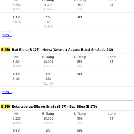
Nr.
B-Rang
L-Rang
Land
3.223
9.326
459
ST
(11.071)
(6.924)
(393)
DTV
SV
BPL
3.575
207
(5,8%)
Infos...
B 250
Bad Bibra (B 176) - Nebra (Unstrut)-August-Bebel-Straße (L 212)
Nr.
B-Rang
L-Rang
Land
3.224
10.001
558
ST
(11.070)
(7.597)
(492)
DTV
SV
BPL
1.164
133
(11,4%)
Infos...
B 250
Eckartsberga-Bibraer Straße (B 87) - Bad Bibra (B 176)
Nr.
B-Rang
L-Rang
Land
3.225
10.003
559
ST
(11.069)
(7.599)
(493)
DTV
SV
BPL