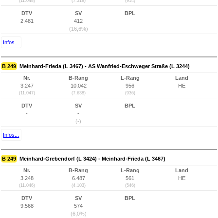
(11.048)
(7.319)
(914)
DTV
SV
BPL
2.481
412
(16,6%)
Infos...
B 249
Meinhard-Frieda (L 3467) - AS Wanfried-Eschweger Straße (L 3244)
Nr.
B-Rang
L-Rang
Land
3.247
10.042
956
HE
(11.047)
(7.638)
(936)
DTV
SV
BPL
-
-
(-)
Infos...
B 249
Meinhard-Grebendorf (L 3424) - Meinhard-Frieda (L 3467)
Nr.
B-Rang
L-Rang
Land
3.248
6.487
561
HE
(11.046)
(4.103)
(546)
DTV
SV
BPL
9.568
574
(6,0%)