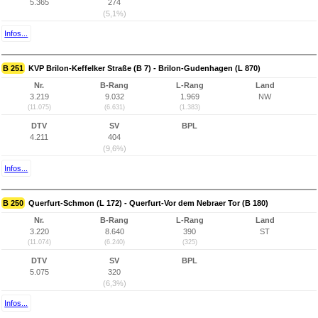
5.365
274
(5,1%)
Infos...
B 251
KVP Brilon-Keffelker Straße (B 7) - Brilon-Gudenhagen (L 870)
Nr.
B-Rang
L-Rang
Land
3.219
9.032
1.969
NW
(11.075)
(6.631)
(1.383)
DTV
SV
BPL
4.211
404
(9,6%)
Infos...
B 250
Querfurt-Schmon (L 172) - Querfurt-Vor dem Nebraer Tor (B 180)
Nr.
B-Rang
L-Rang
Land
3.220
8.640
390
ST
(11.074)
(6.240)
(325)
DTV
SV
BPL
5.075
320
(6,3%)
Infos...