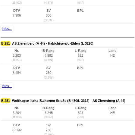
(11.092)
(4.878)
(647)
DTV
SV
BPL
7.906
300
(3,8%)
Infos...
B 251
AS Zierenberg (A 44) - Habichtswald-Ehlen (L 3220)
Nr.
B-Rang
L-Rang
Land
3.203
6.982
622
HE
(11.091)
(4.594)
(607)
DTV
SV
BPL
8.484
280
(3,3%)
Infos...
B 251
Wolfhagen-Istha-Balhorner Straße (B 450/L 3312) - AS Zierenberg (A 44)
Nr.
B-Rang
L-Rang
Land
3.204
6.245
523
HE
(11.090)
(3.863)
(508)
DTV
SV
BPL
10.132
750
(7,4%)