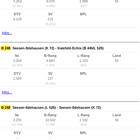
3.253
9.070
1.089
NI
(11.041)
(6.669)
(820)
DTV
SV
BPL
4.129
215
(5,2%)
Infos...
B 248
Seesen-Ildehausen (K 72) - Kalefeld-Echte (B 445/L 525)
Nr.
B-Rang
L-Rang
Land
3.254
9.683
1.153
NI
(11.040)
(7.281)
(884)
DTV
SV
BPL
2.584
137
(5,3%)
Infos...
B 248
Seesen-Ildehausen (L 526) - Seesen-Ildehausen (K 72)
Nr.
B-Rang
L-Rang
Land
3.255
10.042
1.192
NI
(11.039)
(7.638)
(923)
DTV
SV
BPL
-
-