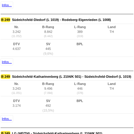
Infos...
B 249
Südeichsfeld-Diedorf (L 1019) - Rodeberg-Eigenrieden (L 1008)
Nr.
B-Rang
L-Rang
Land
3.242
8.842
389
TH
(11.052)
(6.442)
(319)
DTV
SV
BPL
4.637
445
(9,6%)
Infos...
B 249
Südeichsfeld-Katharinenberg (L 2104/K 501) - Südeichsfeld-Diedorf (L 1019)
Nr.
B-Rang
L-Rang
Land
3.243
9.496
446
TH
(11.051)
(7.094)
(376)
DTV
SV
BPL
3.174
492
(15,5%)
Infos...
B 249
LG (HE/TH) - Südeichsfeld-Katharinenberg (L 2104/K 501)