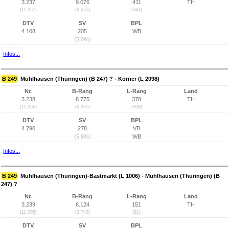
3.237
9.076
411
TH
(11.057)
(6.675)
(341)
DTV
SV
BPL
4.108
205
WB
(5,0%)
Infos...
B 249
Mühlhausen (Thüringen) (B 247) ? - Körner (L 2098)
Nr.
B-Rang
L-Rang
Land
3.238
8.775
378
TH
(11.056)
(6.375)
(308)
DTV
SV
BPL
4.790
278
VB
(5,8%)
WB
Infos...
B 249
Mühlhausen (Thüringen)-Bastmarkt (L 1006) - Mühlhausen (Thüringen) (B
247) ?
Nr.
B-Rang
L-Rang
Land
3.239
6.124
151
TH
(11.055)
(3.743)
(81)
DTV
SV
BPL