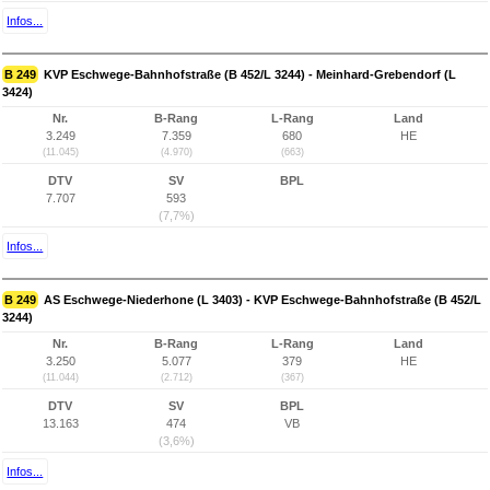
Infos...
B 249
KVP Eschwege-Bahnhofstraße (B 452/L 3244) - Meinhard-Grebendorf (L
3424)
Nr.
B-Rang
L-Rang
Land
3.249
7.359
680
HE
(11.045)
(4.970)
(663)
DTV
SV
BPL
7.707
593
(7,7%)
Infos...
B 249
AS Eschwege-Niederhone (L 3403) - KVP Eschwege-Bahnhofstraße (B 452/L
3244)
Nr.
B-Rang
L-Rang
Land
3.250
5.077
379
HE
(11.044)
(2.712)
(367)
DTV
SV
BPL
13.163
474
VB
(3,6%)
Infos...