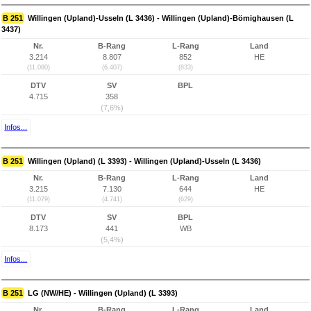
B 251
Willingen (Upland)-Usseln (L 3436) - Willingen (Upland)-Bömighausen (L
3437)
Nr.
B-Rang
L-Rang
Land
3.214
8.807
852
HE
(11.080)
(6.407)
(833)
DTV
SV
BPL
4.715
358
(7,6%)
Infos...
B 251
Willingen (Upland) (L 3393) - Willingen (Upland)-Usseln (L 3436)
Nr.
B-Rang
L-Rang
Land
3.215
7.130
644
HE
(11.079)
(4.741)
(629)
DTV
SV
BPL
8.173
441
WB
(5,4%)
Infos...
B 251
LG (NW/HE) - Willingen (Upland) (L 3393)
Nr.
B-Rang
L-Rang
Land