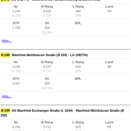
Nr.
B-Rang
L-Rang
Land
3.244
9.628
466
TH
(11.050)
(7.226)
(396)
DTV
SV
BPL
2.728
308
(11,3%)
Infos...
B 249
Wanfried-Mühlhäuser Straße (B 250) - LG (HE/TH)
Nr.
B-Rang
L-Rang
Land
3.245
9.537
918
HE
(11.049)
(7.135)
(899)
DTV
SV
BPL
3.057
309
(10,1%)
Infos...
B 249
AS Wanfried-Eschweger Straße (L 3244) - Wanfried-Mühlhäuser Straße (B
250)
Nr.
B-Rang
L-Rang
Land
3.246
9.721
933
HE