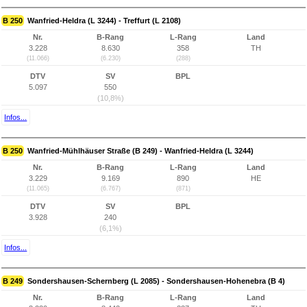
B 250
Wanfried-Heldra (L 3244) - Treffurt (L 2108)
Nr.
B-Rang
L-Rang
Land
3.228
8.630
358
TH
(11.066)
(6.230)
(288)
DTV
SV
BPL
5.097
550
(10,8%)
Infos...
B 250
Wanfried-Mühlhäuser Straße (B 249) - Wanfried-Heldra (L 3244)
Nr.
B-Rang
L-Rang
Land
3.229
9.169
890
HE
(11.065)
(6.767)
(871)
DTV
SV
BPL
3.928
240
(6,1%)
Infos...
B 249
Sondershausen-Schernberg (L 2085) - Sondershausen-Hohenebra (B 4)
Nr.
B-Rang
L-Rang
Land