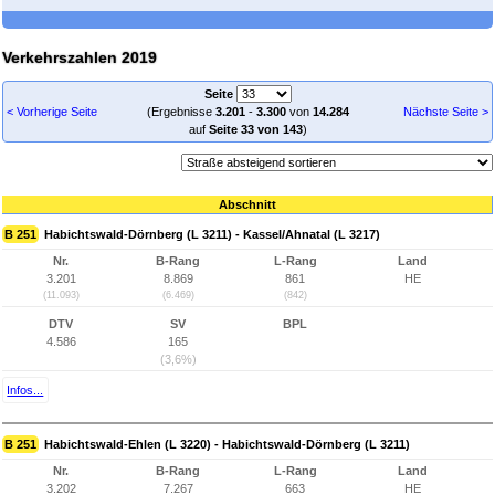
Verkehrszahlen 2019
Seite
< Vorherige Seite
(Ergebnisse
3.201
-
3.300
von
14.284
Nächste Seite >
auf
Seite 33 von 143
)
Abschnitt
B 251
Habichtswald-Dörnberg (L 3211) - Kassel/Ahnatal (L 3217)
Nr.
B-Rang
L-Rang
Land
3.201
8.869
861
HE
(11.093)
(6.469)
(842)
DTV
SV
BPL
4.586
165
(3,6%)
Infos...
B 251
Habichtswald-Ehlen (L 3220) - Habichtswald-Dörnberg (L 3211)
Nr.
B-Rang
L-Rang
Land
3.202
7.267
663
HE