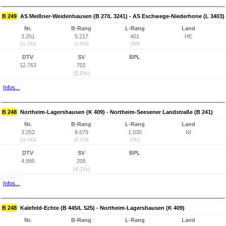
B 249
AS Meißner-Weidenhausen (B 27/L 3241) - AS Eschwege-Niederhone (L 3403)
Nr.
B-Rang
L-Rang
Land
3.251
5.217
401
HE
(11.043)
(2.850)
(389)
DTV
SV
BPL
12.763
702
(5,5%)
Infos...
B 248
Northeim-Lagershausen (K 409) - Northeim-Seesener Landstraße (B 241)
Nr.
B-Rang
L-Rang
Land
3.252
8.679
1.030
NI
(11.042)
(6.279)
(761)
DTV
SV
BPL
4.995
205
(4,1%)
Infos...
B 248
Kalefeld-Echte (B 445/L 525) - Northeim-Lagershausen (K 409)
Nr.
B-Rang
L-Rang
Land