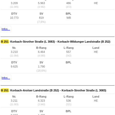
3.209
5.963
486
HE
(11.085)
(3.582)
(472)
DTV
SV
BPL
10.773
819
WB
(7,6%)
Infos...
B 251
Korbach-Strother Straße (L 3083) - Korbach-Wildunger Landstraße (B 252)
Nr.
B-Rang
L-Rang
Land
3.210
6.464
557
HE
(11.084)
(4.080)
(542)
DTV
SV
BPL
9.625
1.790
(18,6%)
Infos...
B 251
Korbach-Arolser Landstraße (B 252) - Korbach-Strother Straße (L 3083)
Nr.
B-Rang
L-Rang
Land
3.211
6.323
536
HE
(11.083)
(3.940)
(521)
DTV
SV
BPL