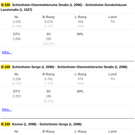
B 249
Schlotheim-Obermehlersche Straße (L 2096) - Schlotheim-Sonderhäuser
Landstraße (L 1027)
Nr.
B-Rang
L-Rang
Land
3.235
9.579
459
TH
(11.059)
(7.177)
(389)
DTV
SV
BPL
2.895
295
(10,2%)
Infos...
B 249
Schlotheim-Sorge (L 2096) - Schlotheim-Obermehlersche Straße (L 2096)
Nr.
B-Rang
L-Rang
Land
3.236
9.781
479
TH
(11.058)
(7.378)
(409)
DTV
SV
BPL
2.293
186
(8,1%)
Infos...
B 249
Körner (L 2098) - Schlotheim-Sorge (L 2096)
Nr.
B-Rang
L-Rang
Land