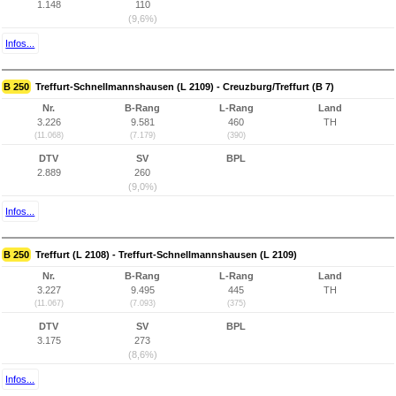
1.148
110
(9,6%)
Infos...
B 250
Treffurt-Schnellmannshausen (L 2109) - Creuzburg/Treffurt (B 7)
Nr.
B-Rang
L-Rang
Land
3.226
9.581
460
TH
(11.068)
(7.179)
(390)
DTV
SV
BPL
2.889
260
(9,0%)
Infos...
B 250
Treffurt (L 2108) - Treffurt-Schnellmannshausen (L 2109)
Nr.
B-Rang
L-Rang
Land
3.227
9.495
445
TH
(11.067)
(7.093)
(375)
DTV
SV
BPL
3.175
273
(8,6%)
Infos...