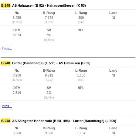
B 248
AS Hahausen (B 82) - Hahausen/Seesen (K 53)
Nr.
B-Rang
L-Rang
Land
3.258
7.178
809
NI
(11.036)
(4.789)
(540)
DTV
SV
BPL
8.074
791
(9,8%)
Infos...
B 248
Lutter (Barenberge) (L 500) - AS Hahausen (B 82)
Nr.
B-Rang
L-Rang
Land
3.259
9.712
1.156
NI
(11.035)
(7.310)
(887)
DTV
SV
BPL
2.514
211
(8,4%)
Infos...
B 248
AS Salzgitter-Hohenrode (B 6/L 498) - Lutter (Barenberge) (L 500)
Nr.
B-Rang
L-Rang
Land
3.260
9.698
1.154
NI