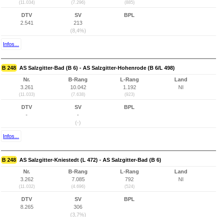
(11.034)
(7.296)
(885)
DTV
SV
BPL
2.541
213
(8,4%)
Infos...
B 248
AS Salzgitter-Bad (B 6) - AS Salzgitter-Hohenrode (B 6/L 498)
Nr.
B-Rang
L-Rang
Land
3.261
10.042
1.192
NI
(11.033)
(7.638)
(923)
DTV
SV
BPL
-
-
(-)
Infos...
B 248
AS Salzgitter-Kniestedt (L 472) - AS Salzgitter-Bad (B 6)
Nr.
B-Rang
L-Rang
Land
3.262
7.085
792
NI
(11.032)
(4.696)
(524)
DTV
SV
BPL
8.265
306
(3,7%)