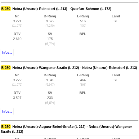
B 250
Nebra (Unstrut)-Reinsdorf (L 213) - Querfurt-Schmon (L 172)
Nr.
B-Rang
L-Rang
Land
3.221
9.672
516
ST
(11.073)
(7.270)
(450)
DTV
SV
BPL
2.610
175
(6,7%)
Infos...
B 250
Nebra (Unstrut)-Wangener Straße (L 212) - Nebra (Unstrut)-Reinsdorf (L 213)
Nr.
B-Rang
L-Rang
Land
3.222
9.349
464
ST
(11.072)
(6.947)
(398)
DTV
SV
BPL
3.527
233
(6,6%)
Infos...
B 250
Nebra (Unstrut)-August-Bebel-Straße (L 212) - Nebra (Unstrut)-Wangener
Straße (L 212)