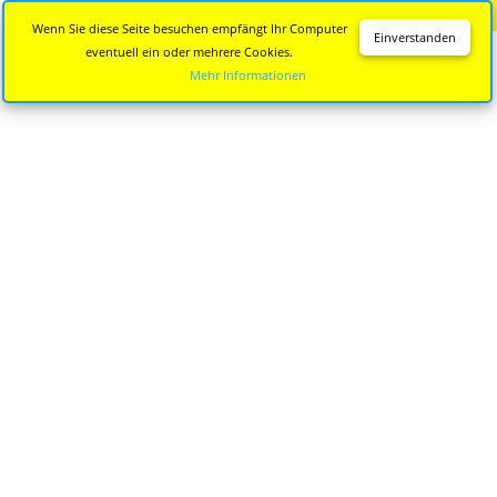
Diese Seite wird nicht mehr aktualisiert.
Zur neuen Seite
Wenn Sie diese Seite besuchen empfängt Ihr Computer
Einverstanden
eventuell ein oder mehrere Cookies.
Mehr Informationen