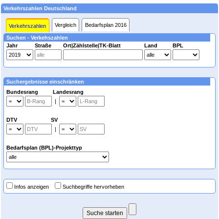
Verkehrszahlen Deutschland
Vergleich
Bedarfsplan 2016
Verkehrszahlen
Suchen - Verkehszahlen
Jahr
Straße
Ort|Zählstelle|TK-Blatt
Land
BPL
Suchergebnisse einschränken
Bundesrang Landesrang
|
DTV SV
|
Bedarfsplan (BPL)-Projekttyp
Infos anzeigen
Suchbegriffe hervorheben