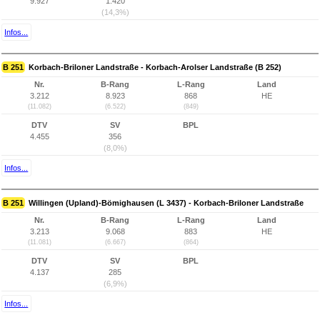
9.927
1.420
(14,3%)
Infos...
B 251
Korbach-Briloner Landstraße - Korbach-Arolser Landstraße (B 252)
Nr.
B-Rang
L-Rang
Land
3.212
8.923
868
HE
(11.082)
(6.522)
(849)
DTV
SV
BPL
4.455
356
(8,0%)
Infos...
B 251
Willingen (Upland)-Bömighausen (L 3437) - Korbach-Briloner Landstraße
Nr.
B-Rang
L-Rang
Land
3.213
9.068
883
HE
(11.081)
(6.667)
(864)
DTV
SV
BPL
4.137
285
(6,9%)
Infos...