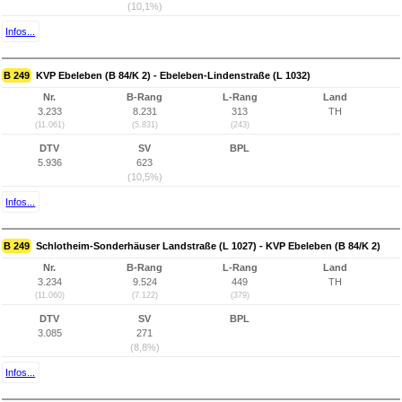
(10,1%)
Infos...
B 249
KVP Ebeleben (B 84/K 2) - Ebeleben-Lindenstraße (L 1032)
Nr.
B-Rang
L-Rang
Land
3.233
8.231
313
TH
(11.061)
(5.831)
(243)
DTV
SV
BPL
5.936
623
(10,5%)
Infos...
B 249
Schlotheim-Sonderhäuser Landstraße (L 1027) - KVP Ebeleben (B 84/K 2)
Nr.
B-Rang
L-Rang
Land
3.234
9.524
449
TH
(11.060)
(7.122)
(379)
DTV
SV
BPL
3.085
271
(8,8%)
Infos...