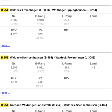
B 251
Waldeck-Freienhagen (L 3083) - Wolfhagen-Ippinghausen (L 3214)
Nr.
B-Rang
L-Rang
Land
3.207
8.940
871
HE
(11.087)
(6.539)
(852)
DTV
SV
BPL
4.426
385
(8,7%)
Infos...
B 251
Waldeck-Sachsenhausen (B 485) - Waldeck-Freienhagen (L 3083)
Nr.
B-Rang
L-Rang
Land
3.208
8.931
869
HE
(11.086)
(6.530)
(850)
DTV
SV
BPL
4.443
355
(8,0%)
Infos...
B 251
Korbach-Wildunger Landstraße (B 252) - Waldeck-Sachsenhausen (B 485)
Nr.
B-Rang
L-Rang
Land