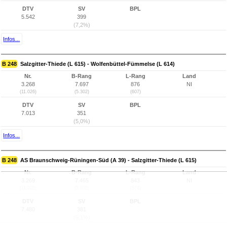
DTV
SV
BPL
5.542
399
(7,2%)
Infos...
B 248
Salzgitter-Thiede (L 615) - Wolfenbüttel-Fümmelse (L 614)
Nr.
B-Rang
L-Rang
Land
3.268
7.697
876
NI
(11.026)
(5.302)
(607)
DTV
SV
BPL
7.013
351
(5,0%)
Infos...
B 248
AS Braunschweig-Rüningen-Süd (A 39) - Salzgitter-Thiede (L 615)
Nr.
B-Rang
L-Rang
Land
3.269
7.465
843
NI
(11.025)
(5.075)
(574)
DTV
SV
BPL
7.480
381
(5,1%)