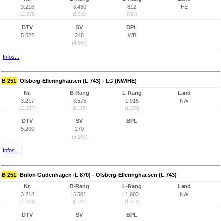
3.216
8.430
812
HE
(11.078)
(6.030)
(793)
DTV
SV
BPL
5.522
248
WB
(4,5%)
Infos...
B 251
Olsberg-Elleringhausen (L 743) - LG (NW/HE)
Nr.
B-Rang
L-Rang
Land
3.217
8.575
1.915
NW
(11.077)
(6.175)
(1.329)
DTV
SV
BPL
5.200
270
(5,2%)
Infos...
B 251
Brilon-Gudenhagen (L 870) - Olsberg-Elleringhausen (L 743)
Nr.
B-Rang
L-Rang
Land
3.218
8.501
1.903
NW
(11.076)
(6.101)
(1.317)
DTV
SV
BPL