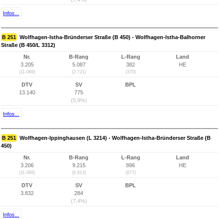
Infos...
B 251
Wolfhagen-Istha-Bründerser Straße (B 450) - Wolfhagen-Istha-Balhorner
Straße (B 450/L 3312)
Nr.
B-Rang
L-Rang
Land
3.205
5.087
382
HE
(11.089)
(2.721)
(370)
DTV
SV
BPL
13.140
775
(5,9%)
Infos...
B 251
Wolfhagen-Ippinghausen (L 3214) - Wolfhagen-Istha-Bründerser Straße (B
450)
Nr.
B-Rang
L-Rang
Land
3.206
9.215
896
HE
(11.088)
(6.813)
(877)
DTV
SV
BPL
3.832
284
(7,4%)
Infos...