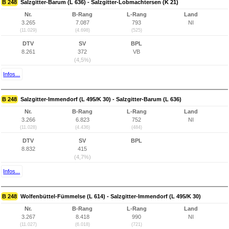
B 248
Salzgitter-Barum (L 636) - Salzgitter-Lobmachtersen (K 21)
Nr.
B-Rang
L-Rang
Land
3.265
7.087
793
NI
(11.029)
(4.698)
(525)
DTV
SV
BPL
8.261
372
VB
(4,5%)
Infos...
B 248
Salzgitter-Immendorf (L 495/K 30) - Salzgitter-Barum (L 636)
Nr.
B-Rang
L-Rang
Land
3.266
6.823
752
NI
(11.028)
(4.436)
(484)
DTV
SV
BPL
8.832
415
(4,7%)
Infos...
B 248
Wolfenbüttel-Fümmelse (L 614) - Salzgitter-Immendorf (L 495/K 30)
Nr.
B-Rang
L-Rang
Land
3.267
8.418
990
NI
(11.027)
(6.018)
(721)