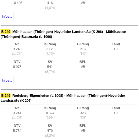
10.405
416
VB
(4,0%)
Infos...
B 249
Mühlhausen (Thüringen)-Heyeröder Landstraße (K 206) - Mühlhausen
(Thüringen)-Bastmarkt (L 1006)
Nr.
B-Rang
L-Rang
Land
3.240
7.179
216
TH
(11.054)
(4.790)
(146)
DTV
SV
BPL
8.073
541
VB
(6,7%)
Infos...
B 249
Rodeberg-Eigenrieden (L 1008) - Mühlhausen (Thüringen)-Heyeröder
Landstraße (K 206)
Nr.
B-Rang
L-Rang
Land
3.241
8.324
323
TH
(11.053)
(5.924)
(253)
DTV
SV
BPL
5.734
470
VB
(8,2%)