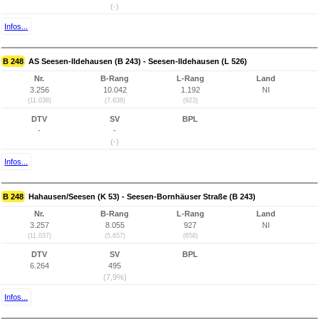
(-)
Infos...
B 248
AS Seesen-Ildehausen (B 243) - Seesen-Ildehausen (L 526)
Nr.
B-Rang
L-Rang
Land
3.256
10.042
1.192
NI
(11.038)
(7.638)
(923)
DTV
SV
BPL
-
-
(-)
Infos...
B 248
Hahausen/Seesen (K 53) - Seesen-Bornhäuser Straße (B 243)
Nr.
B-Rang
L-Rang
Land
3.257
8.055
927
NI
(11.037)
(5.657)
(658)
DTV
SV
BPL
6.264
495
(7,9%)
Infos...