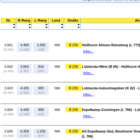
Nr.
B-Rang
L-Rang
Land
Straße
Ab
3.601
4.469
1.005
NW
B 239
Hüllhorst-Ahlsen-Reineberg (L 773)
(10.693)
(2.126)
(429)
Infos...
3.602
3.654
816
NW
B 239
Lübbecke-Mitte (B 65) - Hüllhorst-
(10.692)
(1.367)
(245)
Infos...
3.603
4.435
993
NW
B 239
Lübbecke-Industriegebiet (K 62) - 
(10.691)
(2.092)
(417)
Infos...
3.604
4.449
999
NW
B 239
Espelkamp-Gestringen (L 766) - Lü
(10.690)
(2.106)
(423)
Infos...
3.605
5.459
1.259
NW
B 239
AS Espelkamp-Süd, Beuthener Stra
(10.689)
(3.087)
(677)
(L 766)