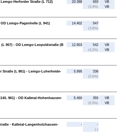
Lemgo-Herforder Straße (L 712)
20.388
693
VB
(3,4%)
VB
 OD Lemgo-Pagenhelle (L 941)
14.402
547
(3,8%)
(L 957) - OD Lemgo-Leopoldstraße (B
12.903
542
VB
(4,2%)
VB
 Straße (L 861) - Lemgo-Luherheide-
5.995
336
(5,6%)
14/L 961) - OD Kalletal-Hohenhausen-
5.460
355
VB
(6,5%)
VB
traße - Kalletal-Langenholzhausen-
-
-
(-)