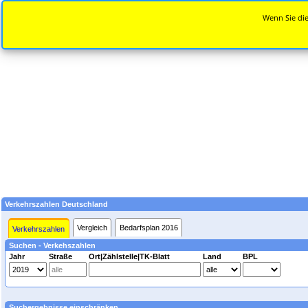
Wenn Sie die
Verkehrszahlen Deutschland
Vergleich
Bedarfsplan 2016
Verkehrszahlen
Suchen - Verkehszahlen
Jahr
Straße
Ort|Zählstelle|TK-Blatt
Land
BPL
Suchergebnisse einschränken