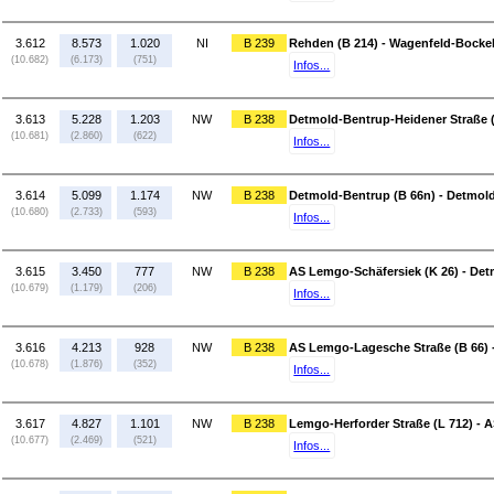
3.612
8.573
1.020
NI
B 239
Rehden (B 214) - Wagenfeld-Bockel
(10.682)
(6.173)
(751)
Infos...
3.613
5.228
1.203
NW
B 238
Detmold-Bentrup-Heidener Straße (
(10.681)
(2.860)
(622)
Infos...
3.614
5.099
1.174
NW
B 238
Detmold-Bentrup (B 66n) - Detmold
(10.680)
(2.733)
(593)
Infos...
3.615
3.450
777
NW
B 238
AS Lemgo-Schäfersiek (K 26) - Det
(10.679)
(1.179)
(206)
Infos...
3.616
4.213
928
NW
B 238
AS Lemgo-Lagesche Straße (B 66) 
(10.678)
(1.876)
(352)
Infos...
3.617
4.827
1.101
NW
B 238
Lemgo-Herforder Straße (L 712) - 
(10.677)
(2.469)
(521)
Infos...