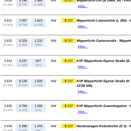
3.630
9.196
1.985
NW
B 237
Wipperfürth-Ohl (B 256/K 39) - Kie
(10.664)
(6.794)
(1.398)
Infos...
3.631
7.097
1.623
NW
B 237
Wipperfürth-Leiersmühle (L 284) - 
(10.663)
(4.708)
(1.038)
Infos...
3.632
5.329
1.232
NW
B 237
Wipperfürth-Gartenstraße - Wipperf
(10.662)
(2.960)
(650)
Infos...
3.633
4.247
937
NW
B 237
KVP Wipperfürth-Egener Straße (B 
(10.661)
(1.909)
(361)
Infos...
3.634
8.128
1.826
NW
B 237
KVP Wipperfürth-Egener Straße (K 
(10.660)
(5.729)
(1.240)
237/B 506)
Infos...
3.635
4.784
1.095
NW
B 237
KVP Wipperfürth-Gewerbegebiet - K
(10.659)
(2.426)
(515)
Infos...
3.636
5.398
1.243
NW
B 237
Hückeswagen-Kobeshofen (K 5) - 
(10.658)
(3.026)
(661)