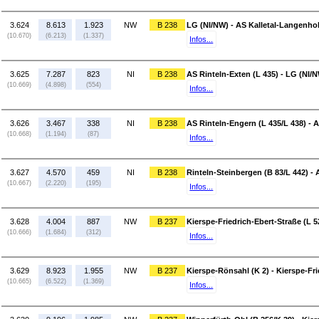
3.624
8.613
1.923
NW
B 238
LG (NI/NW) - AS Kalletal-Langenho
(10.670)
(6.213)
(1.337)
Infos...
3.625
7.287
823
NI
B 238
AS Rinteln-Exten (L 435) - LG (NI/
(10.669)
(4.898)
(554)
Infos...
3.626
3.467
338
NI
B 238
AS Rinteln-Engern (L 435/L 438) - A
(10.668)
(1.194)
(87)
Infos...
3.627
4.570
459
NI
B 238
Rinteln-Steinbergen (B 83/L 442) - 
(10.667)
(2.220)
(195)
Infos...
3.628
4.004
887
NW
B 237
Kierspe-Friedrich-Ebert-Straße (L 5
(10.666)
(1.684)
(312)
Infos...
3.629
8.923
1.955
NW
B 237
Kierspe-Rönsahl (K 2) - Kierspe-Fri
(10.665)
(6.522)
(1.369)
Infos...