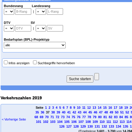
Bundesrang Landesrang
|
DTV SV
|
Bedarfsplan (BPL)-Projekttyp
Infos anzeigen
Suchbegriffe hervorheben
Verkehrszahlen 2019
Seite
1
2
3
4
5
6
7
8
9
10
11
12
13
14
15
16
17
18
19
2
35
36
37
38
39
40
41
42
43
44
45
46
47
48
49
50
51
52
68
69
70
71
72
73
74
75
76
77
78
79
80
81
82
83
84
85
8
< Vorherige Seite
101
102
103
104
105
106
107
108
109
110
111
112
113
114
126
127
128
129
130
131
132
133
134
135
1
(Ergebnisse
3.601
-
3.700
von
14.28