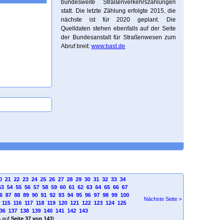
bundesweite Straßenverkehrszählungen
statt. Die letzte Zählung erfolgte 2015, die
nächste ist für 2020 geplant. Die
Quelldaten stehen ebenfalls auf der Seite
der Bundesanstalt für Straßenwesen zum
Abruf breit:
www.bast.de
0
21
22
23
24
25
26
27
28
29
30
31
32
33
34
53
54
55
56
57
58
59
60
61
62
63
64
65
66
67
6
87
88
89
90
91
92
93
94
95
96
97
98
99
100
Nächste Seite >
115
116
117
118
119
120
121
122
123
124
125
36
137
138
139
140
141
142
143
4
auf
Seite 37 von 143
)