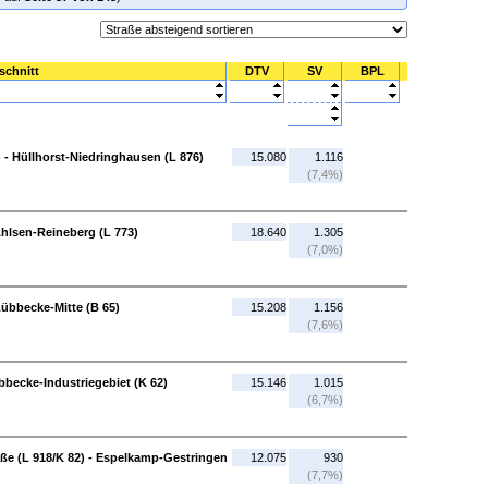
schnitt
DTV
SV
BPL
 - Hüllhorst-Niedringhausen (L 876)
15.080
1.116
(7,4%)
Ahlsen-Reineberg (L 773)
18.640
1.305
(7,0%)
Lübbecke-Mitte (B 65)
15.208
1.156
(7,6%)
bbecke-Industriegebiet (K 62)
15.146
1.015
(6,7%)
ße (L 918/K 82) - Espelkamp-Gestringen
12.075
930
(7,7%)