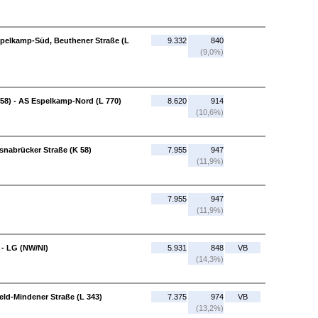
spelkamp-Süd, Beuthener Straße (L
9.332
840
(9,0%)
58) - AS Espelkamp-Nord (L 770)
8.620
914
(10,6%)
snabrücker Straße (K 58)
7.955
947
(11,9%)
7.955
947
(11,9%)
 - LG (NW/NI)
5.931
848
VB
(14,3%)
eld-Mindener Straße (L 343)
7.375
974
VB
(13,2%)