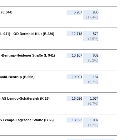
 (L 344)
5.207
906
(17,4%)
L 941) - OD Detmold-Klüt (B 239)
12.718
572
(4,5%)
-Bentrup-Heidener Straße (L 941)
13.107
682
(5,2%)
mold-Bentrup (B 66n)
19.901
1.134
(5,7%)
- AS Lemgo-Schäfersiek (K 26)
16.026
1.074
(6,7%)
AS Lemgo-Lagesche Straße (B 66)
13.922
1.002
(7,2%)