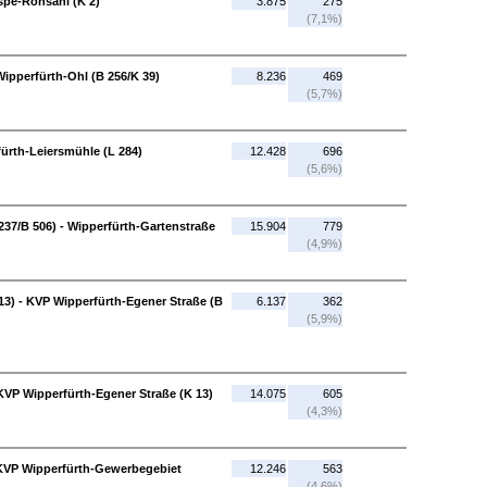
rspe-Rönsahl (K 2)
3.875
275
(7,1%)
Wipperfürth-Ohl (B 256/K 39)
8.236
469
(5,7%)
ürth-Leiersmühle (L 284)
12.428
696
(5,6%)
237/B 506) - Wipperfürth-Gartenstraße
15.904
779
(4,9%)
13) - KVP Wipperfürth-Egener Straße (B
6.137
362
(5,9%)
VP Wipperfürth-Egener Straße (K 13)
14.075
605
(4,3%)
KVP Wipperfürth-Gewerbegebiet
12.246
563
(4,6%)