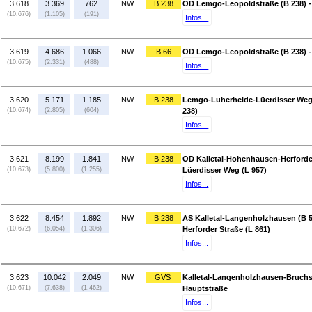
3.618
3.369
762
NW
B 238
OD Lemgo-Leopoldstraße (B 238) - 
(10.676)
(1.105)
(191)
Infos...
3.619
4.686
1.066
NW
B 66
OD Lemgo-Leopoldstraße (B 238) -
(10.675)
(2.331)
(488)
Infos...
3.620
5.171
1.185
NW
B 238
Lemgo-Luherheide-Lüerdisser Weg 
(10.674)
(2.805)
(604)
238)
Infos...
3.621
8.199
1.841
NW
B 238
OD Kalletal-Hohenhausen-Herforder
(10.673)
(5.800)
(1.255)
Lüerdisser Weg (L 957)
Infos...
3.622
8.454
1.892
NW
B 238
AS Kalletal-Langenholzhausen (B 5
(10.672)
(6.054)
(1.306)
Herforder Straße (L 861)
Infos...
3.623
10.042
2.049
NW
GVS
Kalletal-Langenholzhausen-Bruchs
(10.671)
(7.638)
(1.462)
Hauptstraße
Infos...