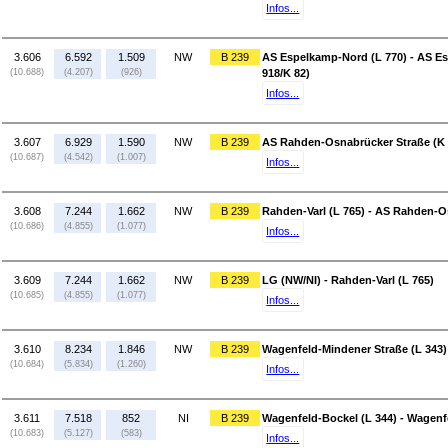
Infos...
3.606
6.592
1.509
NW
B 239
AS Espelkamp-Nord (L 770) - AS E
(10.688)
(4.207)
(926)
918/K 82)
Infos...
3.607
6.929
1.590
NW
B 239
AS Rahden-Osnabrücker Straße (K 
(10.687)
(4.542)
(1.007)
Infos...
3.608
7.244
1.662
NW
B 239
Rahden-Varl (L 765) - AS Rahden-O
(10.686)
(4.855)
(1.077)
Infos...
3.609
7.244
1.662
NW
B 239
LG (NW/NI) - Rahden-Varl (L 765)
(10.685)
(4.855)
(1.077)
Infos...
3.610
8.234
1.846
NW
B 239
Wagenfeld-Mindener Straße (L 343)
(10.684)
(5.834)
(1.260)
Infos...
3.611
7.518
852
NI
B 239
Wagenfeld-Bockel (L 344) - Wagenf
(10.683)
(5.127)
(583)
Infos...