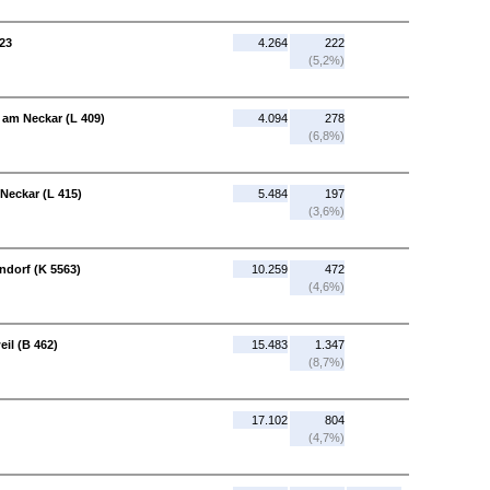
823
4.264
222
(5,2%)
 am Neckar (L 409)
4.094
278
(6,8%)
Neckar (L 415)
5.484
197
(3,6%)
ndorf (K 5563)
10.259
472
(4,6%)
il (B 462)
15.483
1.347
(8,7%)
17.102
804
(4,7%)