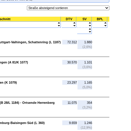
schnitt
DTV
SV
BPL
tuttgart-Vaihingen, Schattenring (L 1187)
72.312
1.880
(2,6%)
ingen (A 81/K 1077)
30.570
1.101
(3,6%)
en (K 1079)
23.297
1.165
(5,0%)
(B 28/L 1184) - Ortsende Herrenberg
11.075
354
(3,2%)
enburg-Baisingen-Süd (L 360)
9.659
1.246
(12,9%)