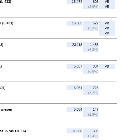
(L 433)
15.474
603
VB
(3,9%)
VB
n (L 431)
16.305
522
VB
(3,2%)
VB
VB
23)
23.118
1.456
(6,3%)
1)
5.057
334
VB
(6,6%)
307)
6.961
223
(3,2%)
nwiesen
5.084
147
(2,9%)
(St 2574/TÖL 16)
11.656
396
(3,4%)