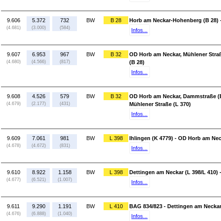
9.606
5.372
732
BW
B 28
Horb am Neckar-Hohenberg (B 28) -
(4.681)
(3.000)
(584)
Infos...
9.607
6.953
967
BW
B 32
OD Horb am Neckar, Mühlener Stra
(4.680)
(4.566)
(817)
(B 28)
Infos...
9.608
4.526
579
BW
B 32
OD Horb am Neckar, Dammstraße (B
(4.679)
(2.177)
(431)
Mühlener Straße (L 370)
Infos...
9.609
7.061
981
BW
L 398
Ihlingen (K 4779) - OD Horb am Ne
(4.678)
(4.672)
(831)
Infos...
9.610
8.922
1.158
BW
L 398
Dettingen am Neckar (L 398/L 410) -
(4.677)
(6.521)
(1.007)
Infos...
9.611
9.290
1.191
BW
L 410
BAG 834/823 - Dettingen am Neckar 
(4.676)
(6.888)
(1.040)
Infos...