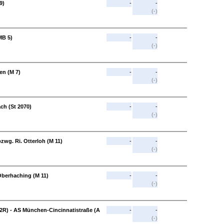
9)
-
-
(-)
MB 5)
-
-
(-)
en (M 7)
-
-
(-)
ach (St 2070)
-
-
(-)
zwg. Ri. Otterloh (M 11)
-
-
(-)
Oberhaching (M 11)
-
-
(-)
2R) - AS München-Cincinnatistraße (A
-
-
(-)