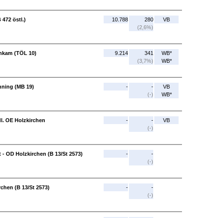
472 östl.)
10.788
280
VB
(2,6%)
nkam (TÖL 10)
9.214
341
WB*
(3,7%)
WB*
nning (MB 19)
-
-
VB
(-)
WB*
dl. OE Holzkirchen
-
-
VB
(-)
- OD Holzkirchen (B 13/St 2573)
-
-
(-)
chen (B 13/St 2573)
-
-
(-)