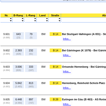
Nr.
B-Rang
L-Rang
Land
Straße
Ab
9.601
643
79
BW
B 14
Bei Stuttgart-Vaihingen (A 831) - S
(4.686)
(23)
(5)
Infos...
9.602
2.393
232
BW
B 14
Bei Gärtringen (K 1079) - Bei Gärtr
(4.685)
(426)
(91)
Infos...
9.603
3.006
333
BW
B 14
Ortsende Herrenberg - Bei Gärtring
(4.684)
(826)
(187)
Infos...
9.604
5.842
813
BW
B 14
Herrenberg, Reinhold-Schick-Platz 
(4.683)
(3.465)
(665)
Infos...
9.605
6.448
897
BW
B 28
Eutingen im Gäu (B 463) - AS Rott
(4.682)
(4.064)
(747)
Infos...