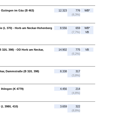
 Eutingen im Gäu (B 463)
12.323
776
WB*
(6,3%)
ße (L 370) - Horb am Neckar-Hohenberg
8.556
659
WB*
(7,7%)
VB
 32/L 398) - OD Horb am Neckar,
14.902
775
VB
(5,2%)
ckar, Dammstraße (B 32/L 398)
8.338
317
(3,8%)
 Ihlingen (K 4779)
4.456
214
(4,8%)
(L 398/L 410)
3.659
322
(8,8%)