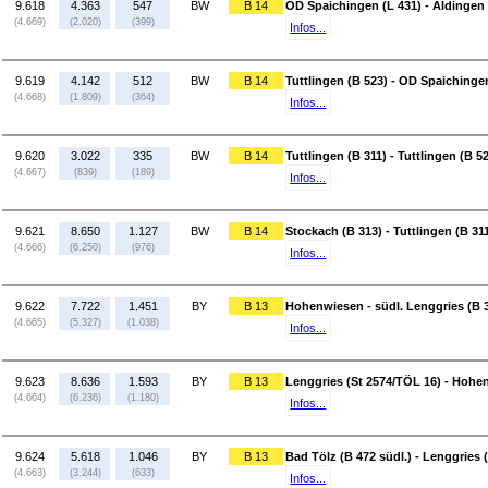
9.618
4.363
547
BW
B 14
OD Spaichingen (L 431) - Aldingen 
(4.669)
(2.020)
(399)
Infos...
9.619
4.142
512
BW
B 14
Tuttlingen (B 523) - OD Spaichinge
(4.668)
(1.809)
(364)
Infos...
9.620
3.022
335
BW
B 14
Tuttlingen (B 311) - Tuttlingen (B 5
(4.667)
(839)
(189)
Infos...
9.621
8.650
1.127
BW
B 14
Stockach (B 313) - Tuttlingen (B 31
(4.666)
(6.250)
(976)
Infos...
9.622
7.722
1.451
BY
B 13
Hohenwiesen - südl. Lenggries (B 
(4.665)
(5.327)
(1.038)
Infos...
9.623
8.636
1.593
BY
B 13
Lenggries (St 2574/TÖL 16) - Hohe
(4.664)
(6.236)
(1.180)
Infos...
9.624
5.618
1.046
BY
B 13
Bad Tölz (B 472 südl.) - Lenggries 
(4.663)
(3.244)
(633)
Infos...