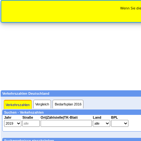
Wenn Sie die
Verkehrszahlen Deutschland
Vergleich
Bedarfsplan 2016
Verkehrszahlen
Suchen - Verkehszahlen
Jahr
Straße
Ort|Zählstelle|TK-Blatt
Land
BPL
Suchergebnisse einschränken