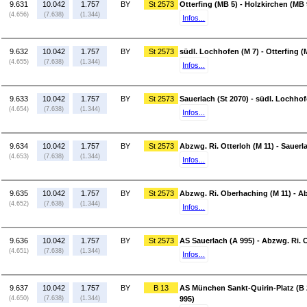
9.631
10.042
1.757
BY
St 2573
Otterfing (MB 5) - Holzkirchen (MB 
(4.656)
(7.638)
(1.344)
Infos...
9.632
10.042
1.757
BY
St 2573
südl. Lochhofen (M 7) - Otterfing (
(4.655)
(7.638)
(1.344)
Infos...
9.633
10.042
1.757
BY
St 2573
Sauerlach (St 2070) - südl. Lochhof
(4.654)
(7.638)
(1.344)
Infos...
9.634
10.042
1.757
BY
St 2573
Abzwg. Ri. Otterloh (M 11) - Sauerl
(4.653)
(7.638)
(1.344)
Infos...
9.635
10.042
1.757
BY
St 2573
Abzwg. Ri. Oberhaching (M 11) - Ab
(4.652)
(7.638)
(1.344)
Infos...
9.636
10.042
1.757
BY
St 2573
AS Sauerlach (A 995) - Abzwg. Ri. 
(4.651)
(7.638)
(1.344)
Infos...
9.637
10.042
1.757
BY
B 13
AS München Sankt-Quirin-Platz (B 
(4.650)
(7.638)
(1.344)
995)