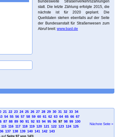
bundesweite Straßenverkehrszählungen
statt. Die letzte Zählung erfolgte 2015, die
nächste ist für 2020 geplant. Die
Quelldaten stehen ebenfalls auf der Seite
der Bundesanstalt für Straßenwesen zum
Abruf breit:
www.bast.de
0
21
22
23
24
25
26
27
28
29
30
31
32
33
34
53
54
55
56
57
58
59
60
61
62
63
64
65
66
67
6
87
88
89
90
91
92
93
94
95
96
97
98
99
100
Nächste Seite >
115
116
117
118
119
120
121
122
123
124
125
36
137
138
139
140
141
142
143
4
auf
Seite 97 von 143
)