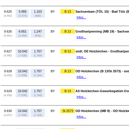
9.625
5.955
1.103
BY
B 13
Sachsenkam (TÖL 10) - Bad Tölz (B 
(4.662)
(3.574)
(690)
Infos...
9.626
6.651
1.247
BY
B 13
Großhartpenning (MB 19) - Sachse
(4.661)
(4.266)
(834)
Infos...
9.627
10.042
1.757
BY
B 13
südl. OE Holzkirchen - Großhartpe
(4.660)
(7.638)
(1.344)
Infos...
9.628
10.042
1.757
BY
B 13
OD Holzkirchen (B 13/St 2573) - sü
(4.659)
(7.638)
(1.344)
Infos...
9.629
10.042
1.757
BY
B 13
AS Holzkirchen-Gewerbegebiet-Ost 
(4.658)
(7.638)
(1.344)
Infos...
9.630
10.042
1.757
BY
St 2573
OD Holzkirchen (MB 9) - OD Holzkir
(4.657)
(7.638)
(1.344)
Infos...