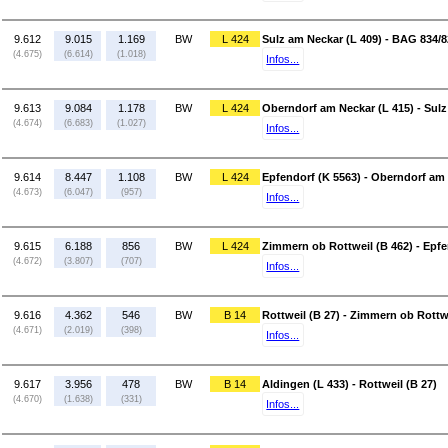
9.612
9.015
1.169
BW
L 424
Sulz am Neckar (L 409) - BAG 834/
(4.675)
(6.614)
(1.018)
Infos...
9.613
9.084
1.178
BW
L 424
Oberndorf am Neckar (L 415) - Sulz
(4.674)
(6.683)
(1.027)
Infos...
9.614
8.447
1.108
BW
L 424
Epfendorf (K 5563) - Oberndorf am 
(4.673)
(6.047)
(957)
Infos...
9.615
6.188
856
BW
L 424
Zimmern ob Rottweil (B 462) - Epfe
(4.672)
(3.807)
(707)
Infos...
9.616
4.362
546
BW
B 14
Rottweil (B 27) - Zimmern ob Rottwe
(4.671)
(2.019)
(398)
Infos...
9.617
3.956
478
BW
B 14
Aldingen (L 433) - Rottweil (B 27)
(4.670)
(1.638)
(331)
Infos...