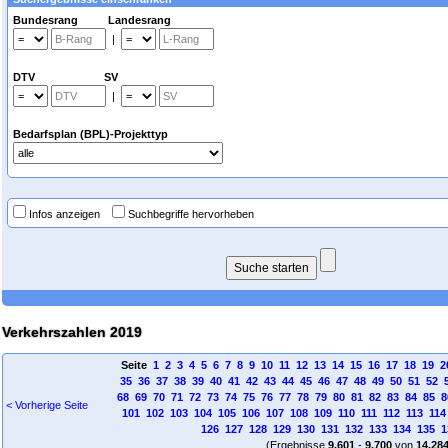
Bundesrang Landesrang
|
DTV SV
|
Bedarfsplan (BPL)-Projekttyp
Infos anzeigen
Suchbegriffe hervorheben
Verkehrszahlen 2019
Seite
1
2
3
4
5
6
7
8
9
10
11
12
13
14
15
16
17
18
19
2
35
36
37
38
39
40
41
42
43
44
45
46
47
48
49
50
51
52
68
69
70
71
72
73
74
75
76
77
78
79
80
81
82
83
84
85
8
< Vorherige Seite
101
102
103
104
105
106
107
108
109
110
111
112
113
114
126
127
128
129
130
131
132
133
134
135
1
(Ergebnisse
9.601
-
9.700
von
14.28