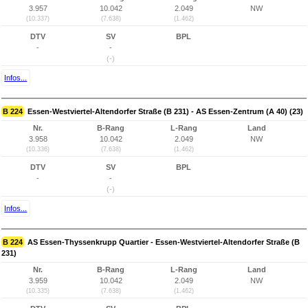
3.957
10.042
2.049
NW
(10.337)
(7.638)
(1.462)
DTV
SV
BPL
-
-
(-)
Infos...
B 224
Essen-Westviertel-Altendorfer Straße (B 231) - AS Essen-Zentrum (A 40) (23)
Nr.
B-Rang
L-Rang
Land
3.958
10.042
2.049
NW
(10.336)
(7.638)
(1.462)
DTV
SV
BPL
-
-
(-)
Infos...
B 224
AS Essen-Thyssenkrupp Quartier - Essen-Westviertel-Altendorfer Straße (B
231)
Nr.
B-Rang
L-Rang
Land
3.959
10.042
2.049
NW
(10.335)
(7.638)
(1.462)