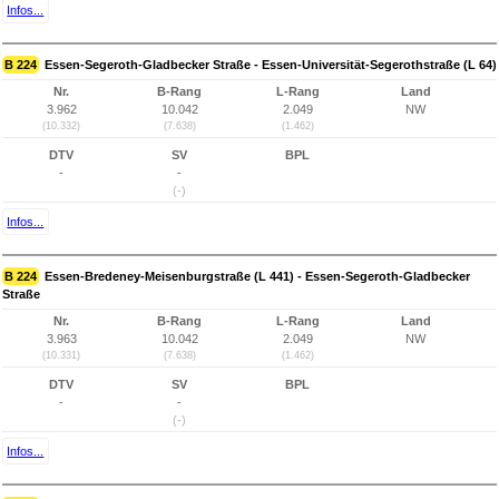
Infos...
B 224
Essen-Segeroth-Gladbecker Straße - Essen-Universität-Segerothstraße (L 64)
Nr.
B-Rang
L-Rang
Land
3.962
10.042
2.049
NW
(10.332)
(7.638)
(1.462)
DTV
SV
BPL
-
-
(-)
Infos...
B 224
Essen-Bredeney-Meisenburgstraße (L 441) - Essen-Segeroth-Gladbecker
Straße
Nr.
B-Rang
L-Rang
Land
3.963
10.042
2.049
NW
(10.331)
(7.638)
(1.462)
DTV
SV
BPL
-
-
(-)
Infos...