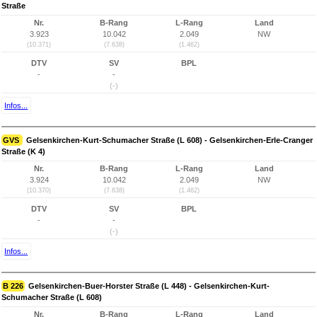
Straße
Nr.
B-Rang
L-Rang
Land
3.923
10.042
2.049
NW
(10.371)
(7.638)
(1.462)
DTV
SV
BPL
-
-
(-)
Infos...
GVS
Gelsenkirchen-Kurt-Schumacher Straße (L 608) - Gelsenkirchen-Erle-Cranger
Straße (K 4)
Nr.
B-Rang
L-Rang
Land
3.924
10.042
2.049
NW
(10.370)
(7.638)
(1.462)
DTV
SV
BPL
-
-
(-)
Infos...
B 226
Gelsenkirchen-Buer-Horster Straße (L 448) - Gelsenkirchen-Kurt-
Schumacher Straße (L 608)
Nr.
B-Rang
L-Rang
Land