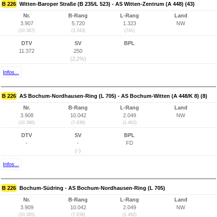
B 226
Witten-Baroper Straße (B 235/L 523) - AS Witten-Zentrum (A 448) (43)
Nr.
B-Rang
L-Rang
Land
3.907
5.720
1.323
NW
(10.387)
(3.343)
(741)
DTV
SV
BPL
11.372
250
(2,2%)
Infos...
B 226
AS Bochum-Nordhausen-Ring (L 705) - AS Bochum-Witten (A 448/K 8) (8)
Nr.
B-Rang
L-Rang
Land
3.908
10.042
2.049
NW
(10.386)
(7.638)
(1.462)
DTV
SV
BPL
-
-
FD
(-)
Infos...
B 226
Bochum-Südring - AS Bochum-Nordhausen-Ring (L 705)
Nr.
B-Rang
L-Rang
Land
3.909
10.042
2.049
NW
(10.385)
(7.638)
(1.462)