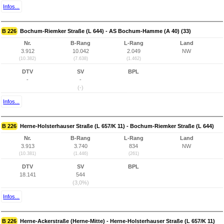
Infos...
B 226
Bochum-Riemker Straße (L 644) - AS Bochum-Hamme (A 40) (33)
Nr.
B-Rang
L-Rang
Land
3.912
10.042
2.049
NW
(10.382)
(7.638)
(1.462)
DTV
SV
BPL
-
-
(-)
Infos...
B 226
Herne-Holsterhauser Straße (L 657/K 11) - Bochum-Riemker Straße (L 644)
Nr.
B-Rang
L-Rang
Land
3.913
3.740
834
NW
(10.381)
(1.446)
(261)
DTV
SV
BPL
18.141
544
(3,0%)
Infos...
B 226
Herne-Ackerstraße (Herne-Mitte) - Herne-Holsterhauser Straße (L 657/K 11)