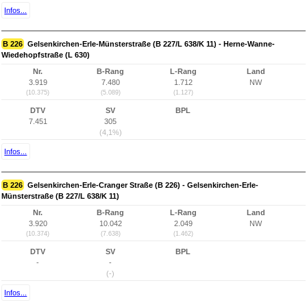
Infos...
B 226
Gelsenkirchen-Erle-Münsterstraße (B 227/L 638/K 11) - Herne-Wanne-
Wiedehopfstraße (L 630)
Nr.
B-Rang
L-Rang
Land
3.919
7.480
1.712
NW
(10.375)
(5.089)
(1.127)
DTV
SV
BPL
7.451
305
(4,1%)
Infos...
B 226
Gelsenkirchen-Erle-Cranger Straße (B 226) - Gelsenkirchen-Erle-
Münsterstraße (B 227/L 638/K 11)
Nr.
B-Rang
L-Rang
Land
3.920
10.042
2.049
NW
(10.374)
(7.638)
(1.462)
DTV
SV
BPL
-
-
(-)
Infos...