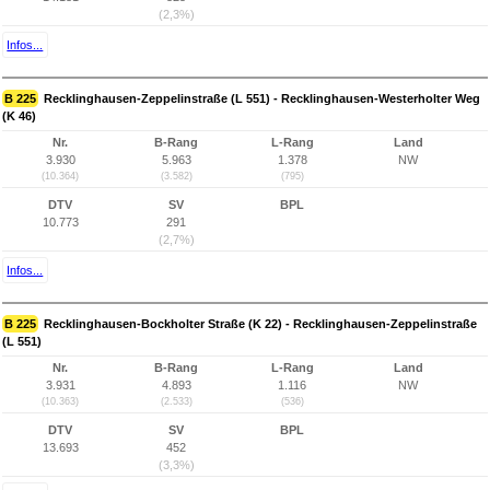
(2,3%)
Infos...
B 225
Recklinghausen-Zeppelinstraße (L 551) - Recklinghausen-Westerholter Weg
(K 46)
Nr.
B-Rang
L-Rang
Land
3.930
5.963
1.378
NW
(10.364)
(3.582)
(795)
DTV
SV
BPL
10.773
291
(2,7%)
Infos...
B 225
Recklinghausen-Bockholter Straße (K 22) - Recklinghausen-Zeppelinstraße
(L 551)
Nr.
B-Rang
L-Rang
Land
3.931
4.893
1.116
NW
(10.363)
(2.533)
(536)
DTV
SV
BPL
13.693
452
(3,3%)