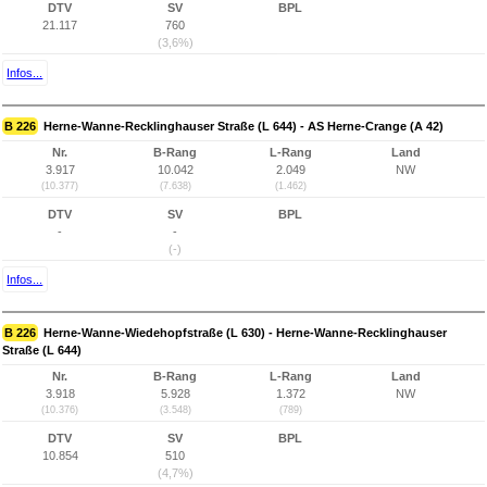
DTV
SV
BPL
21.117
760
(3,6%)
Infos...
B 226
Herne-Wanne-Recklinghauser Straße (L 644) - AS Herne-Crange (A 42)
Nr.
B-Rang
L-Rang
Land
3.917
10.042
2.049
NW
(10.377)
(7.638)
(1.462)
DTV
SV
BPL
-
-
(-)
Infos...
B 226
Herne-Wanne-Wiedehopfstraße (L 630) - Herne-Wanne-Recklinghauser
Straße (L 644)
Nr.
B-Rang
L-Rang
Land
3.918
5.928
1.372
NW
(10.376)
(3.548)
(789)
DTV
SV
BPL
10.854
510
(4,7%)