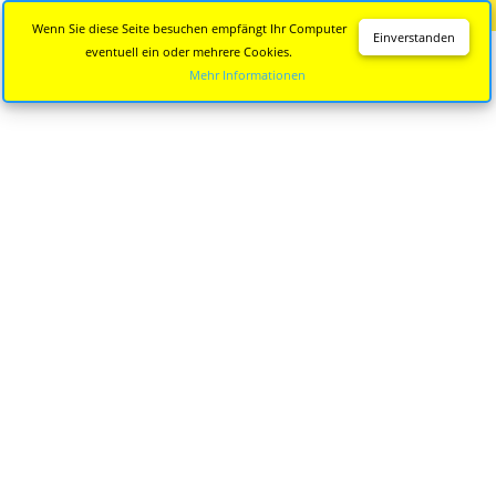
Diese Seite wird nicht mehr aktualisiert.
Zur neuen Seite
Wenn Sie diese Seite besuchen empfängt Ihr Computer
Einverstanden
eventuell ein oder mehrere Cookies.
Mehr Informationen