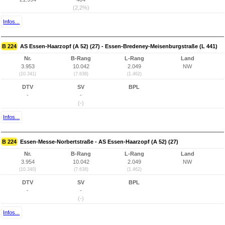
(2,2%)
Infos...
B 224
AS Essen-Haarzopf (A 52) (27) - Essen-Bredeney-Meisenburgstraße (L 441)
Nr.
B-Rang
L-Rang
Land
3.953
10.042
2.049
NW
(10.341)
(7.638)
(1.462)
DTV
SV
BPL
-
-
(-)
Infos...
B 224
Essen-Messe-Norbertstraße - AS Essen-Haarzopf (A 52) (27)
Nr.
B-Rang
L-Rang
Land
3.954
10.042
2.049
NW
(10.340)
(7.638)
(1.462)
DTV
SV
BPL
-
-
(-)
Infos...