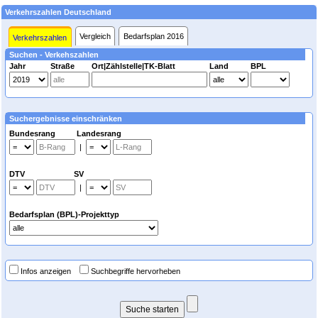
Verkehrszahlen Deutschland
Vergleich
Bedarfsplan 2016
Verkehrszahlen
Suchen - Verkehszahlen
Jahr
Straße
Ort|Zählstelle|TK-Blatt
Land
BPL
Suchergebnisse einschränken
Bundesrang Landesrang
|
DTV SV
|
Bedarfsplan (BPL)-Projekttyp
Infos anzeigen
Suchbegriffe hervorheben