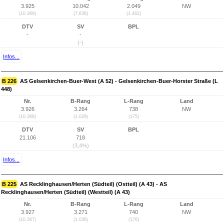
3.925
10.042
2.049
NW
(10.369)
(7.638)
(1.462)
DTV
SV
BPL
-
-
(-)
Infos...
B 226
AS Gelsenkirchen-Buer-West (A 52) - Gelsenkirchen-Buer-Horster Straße (L
448)
Nr.
B-Rang
L-Rang
Land
3.926
3.264
738
NW
(10.368)
(1.029)
(175)
DTV
SV
BPL
21.106
718
(3,4%)
Infos...
B 225
AS Recklinghausen/Herten (Südteil) (Ostteil) (A 43) - AS
Recklinghausen/Herten (Südteil) (Westteil) (A 43)
Nr.
B-Rang
L-Rang
Land
3.927
3.271
740
NW
(10.367)
(1.036)
(176)