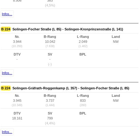
8.506
383
(4,5%)
Infos...
B 224
Solingen-Focher Straße (L 85) - Solingen-Kronprinzenstraße (L 141)
Nr.
B-Rang
L-Rang
Land
3.944
10.042
2.049
NW
(10.350)
(7.638)
(1.462)
DTV
SV
BPL
-
-
(-)
Infos...
B 224
Solingen-Gräfrath-Roggenkamp (L 357) - Solingen-Focher Straße (L 85)
Nr.
B-Rang
L-Rang
Land
3.945
3.737
833
NW
(10.349)
(1.444)
(260)
DTV
SV
BPL
18.161
799
(4,4%)
Infos...