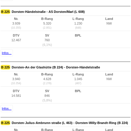
B 225
Dorsten-Händelstraße - AS Dorsten/Marl (L 608)
Nr.
B-Rang
L-Rang
Land
3.939
5.320
1.230
NW
(10.355)
(2.951)
(648)
DTV
SV
BPL
12.467
760
(6,1%)
Infos...
B 225
Dorsten-An der Glashütte (B 224) - Dorsten-Händelstraße
Nr.
B-Rang
L-Rang
Land
3.940
4.628
1.045
NW
(10.354)
(2.276)
(467)
DTV
SV
BPL
14.581
846
(5,8%)
Infos...
B 225
Dorsten-Julius-Ambrunn-straße (L 463) - Dorsten-Willy-Brandt-Ring (B 224)
Nr.
B-Rang
L-Rang
Land