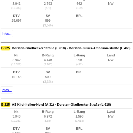
3.941
2.793
662
NW
(10.353)
(672)
(109)
DTV
SV
BPL
25.697
899
(3,5%)
Infos...
B 225
Dorsten-Gladbecker Straße (L 618) - Dorsten-Julius-Ambrunn-straße (L 463)
Nr.
B-Rang
L-Rang
Land
3.942
4.448
998
NW
(10.352)
(2.105)
(422)
DTV
SV
BPL
15.148
500
(3,3%)
Infos...
B 225
AS Kirchhellen-Nord (A 31) - Dorsten-Gladbecker Straße (L 618)
Nr.
B-Rang
L-Rang
Land
3.943
6.972
1.598
NW
(10.351)
(4.584)
(1.014)
DTV
SV
BPL