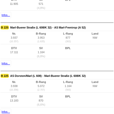
11.905
571
(4,8%)
Infos...
B 225
Marl-Buerer Straße (L 608/K 32) - AS Marl-Frentrop (A 52)
Nr.
B-Rang
L-Rang
Land
3.937
3.953
877
NW
(10.357)
(1.635)
(302)
DTV
SV
BPL
17.111
1.164
(6,8%)
Infos...
B 225
AS Dorsten/Marl (L 608) - Marl-Buerer Straße (L 608/K 32)
Nr.
B-Rang
L-Rang
Land
3.938
5.072
1.164
NW
(10.356)
(2.707)
(583)
DTV
SV
BPL
13.183
870
(6,6%)
Infos...