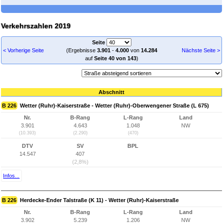
Verkehrszahlen 2019
Seite
< Vorherige Seite
(Ergebnisse
3.901
-
4.000
von
14.284
Nächste Seite >
auf
Seite 40 von 143
)
Abschnitt
B 226
Wetter (Ruhr)-Kaiserstraße - Wetter (Ruhr)-Oberwengener Straße (L 675)
Nr.
B-Rang
L-Rang
Land
3.901
4.643
1.048
NW
(10.393)
(2.290)
(470)
DTV
SV
BPL
14.547
407
(2,8%)
Infos...
B 226
Herdecke-Ender Talstraße (K 11) - Wetter (Ruhr)-Kaiserstraße
Nr.
B-Rang
L-Rang
Land
3.902
5.239
1.206
NW