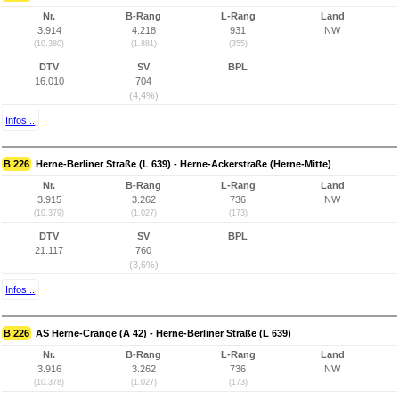
Nr.
B-Rang
L-Rang
Land
3.914
4.218
931
NW
(10.380)
(1.881)
(355)
DTV
SV
BPL
16.010
704
(4,4%)
Infos...
B 226
Herne-Berliner Straße (L 639) - Herne-Ackerstraße (Herne-Mitte)
Nr.
B-Rang
L-Rang
Land
3.915
3.262
736
NW
(10.379)
(1.027)
(173)
DTV
SV
BPL
21.117
760
(3,6%)
Infos...
B 226
AS Herne-Crange (A 42) - Herne-Berliner Straße (L 639)
Nr.
B-Rang
L-Rang
Land
3.916
3.262
736
NW
(10.378)
(1.027)
(173)