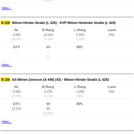
Infos...
B 226
Witten-Hörder Straße (L 625) - KVP Witten-Herbeder Straße (L 924)
Nr.
B-Rang
L-Rang
Land
3.905
10.042
2.049
NW
(10.389)
(7.638)
(1.462)
DTV
SV
BPL
-
-
(-)
Infos...
B 226
AS Witten-Zentrum (A 448) (43) - Witten-Hörder Straße (L 625)
Nr.
B-Rang
L-Rang
Land
3.906
5.475
1.265
NW
(10.388)
(3.103)
(683)
DTV
SV
BPL
12.031
96
(0,8%)
Infos...