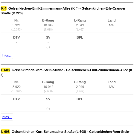
K 4
Gelsenkirchen-Emil-Zimmermann-Allee (K 4) - Gelsenkirchen-Erle-Cranger
Straße (B 226)
Nr.
B-Rang
L-Rang
Land
3.921
10.042
2.049
NW
(10.373)
(7.638)
(1.462)
DTV
SV
BPL
-
-
(-)
Infos...
L 608
Gelsenkirchen-Vom-Stein-Straße - Gelsenkirchen-Emil-Zimmermann-Allee (K
4)
Nr.
B-Rang
L-Rang
Land
3.922
10.042
2.049
NW
(10.372)
(7.638)
(1.462)
DTV
SV
BPL
-
-
(-)
Infos...
L 608
Gelsenkirchen-Kurt-Schumacher Straße (L 608) - Gelsenkirchen-Vom-Stein-