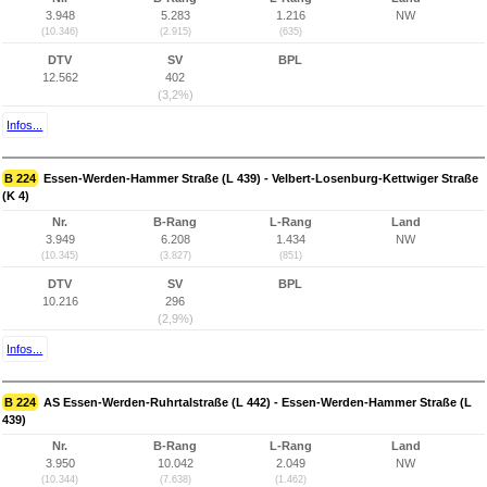
3.948
5.283
1.216
NW
(10.346)
(2.915)
(635)
DTV
SV
BPL
12.562
402
(3,2%)
Infos...
B 224
Essen-Werden-Hammer Straße (L 439) - Velbert-Losenburg-Kettwiger Straße
(K 4)
Nr.
B-Rang
L-Rang
Land
3.949
6.208
1.434
NW
(10.345)
(3.827)
(851)
DTV
SV
BPL
10.216
296
(2,9%)
Infos...
B 224
AS Essen-Werden-Ruhrtalstraße (L 442) - Essen-Werden-Hammer Straße (L
439)
Nr.
B-Rang
L-Rang
Land
3.950
10.042
2.049
NW
(10.344)
(7.638)
(1.462)