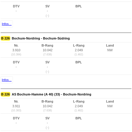
DTV
SV
BPL
-
-
(-)
Infos...
B 226
Bochum-Nordring - Bochum-Südring
Nr.
B-Rang
L-Rang
Land
3.910
10.042
2.049
NW
(10.384)
(7.638)
(1.462)
DTV
SV
BPL
-
-
(-)
Infos...
B 226
AS Bochum-Hamme (A 40) (33) - Bochum-Nordring
Nr.
B-Rang
L-Rang
Land
3.911
10.042
2.049
NW
(10.383)
(7.638)
(1.462)
DTV
SV
BPL
-
-
(-)