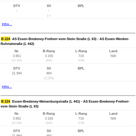
DTV
SV
BPL
-
-
(-)
Infos...
B 224
AS Essen-Bredeney-Freiherr-vom-Stein-Straße (L 63) - AS Essen-Werden-
Ruhrtalstraße (L 442)
Nr.
B-Rang
L-Rang
Land
3.951
3.155
719
NW
(10.343)
(942)
(158)
DTV
SV
BPL
21.994
484
(2,2%)
Infos...
B 224
Essen-Bredeney-Meisenburgstraße (L 441) - AS Essen-Bredeney-Freiherr-
vom-Stein-Straße (L 63)
Nr.
B-Rang
L-Rang
Land
3.952
3.155
719
NW
(10.342)
(942)
(158)
DTV
SV
BPL
21.994
484