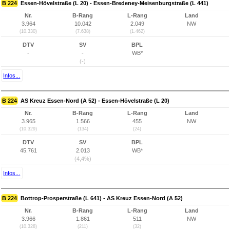
B 224
Essen-Hövelstraße (L 20) - Essen-Bredeney-Meisenburgstraße (L 441)
Nr.
B-Rang
L-Rang
Land
3.964
10.042
2.049
NW
(10.330)
(7.638)
(1.462)
DTV
SV
BPL
-
-
WB*
(-)
Infos...
B 224
AS Kreuz Essen-Nord (A 52) - Essen-Hövelstraße (L 20)
Nr.
B-Rang
L-Rang
Land
3.965
1.566
455
NW
(10.329)
(134)
(24)
DTV
SV
BPL
45.761
2.013
WB*
(4,4%)
Infos...
B 224
Bottrop-Prosperstraße (L 641) - AS Kreuz Essen-Nord (A 52)
Nr.
B-Rang
L-Rang
Land
3.966
1.861
511
NW
(10.328)
(211)
(32)