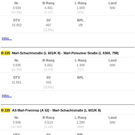
Nr.
B-Rang
L-Rang
Land
3.934
4.481
1.009
NW
(10.360)
(2.137)
(433)
DTV
SV
BPL
15.052
497
VB
(3,3%)
Infos...
B 225
Marl-Schachtstraße (L 601/K 8) - Marl-Polsumer Straße (L 630/L 798)
Nr.
B-Rang
L-Rang
Land
3.935
5.651
1.309
NW
(10.359)
(3.275)
(727)
DTV
SV
BPL
11.561
416
(3,6%)
Infos...
B 225
AS Marl-Frentrop (A 52) - Marl-Schachtstraße (L 601/K 8)
Nr.
B-Rang
L-Rang
Land
3.936
5.513
1.280
NW
(10.358)
(3.140)
(698)
DTV
SV
BPL