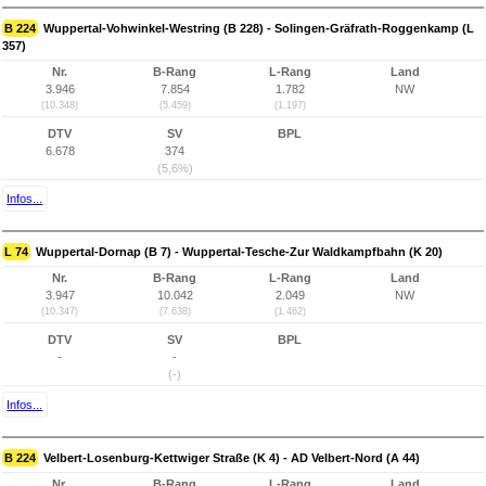
B 224
Wuppertal-Vohwinkel-Westring (B 228) - Solingen-Gräfrath-Roggenkamp (L
357)
Nr.
B-Rang
L-Rang
Land
3.946
7.854
1.782
NW
(10.348)
(5.459)
(1.197)
DTV
SV
BPL
6.678
374
(5,6%)
Infos...
L 74
Wuppertal-Dornap (B 7) - Wuppertal-Tesche-Zur Waldkampfbahn (K 20)
Nr.
B-Rang
L-Rang
Land
3.947
10.042
2.049
NW
(10.347)
(7.638)
(1.462)
DTV
SV
BPL
-
-
(-)
Infos...
B 224
Velbert-Losenburg-Kettwiger Straße (K 4) - AD Velbert-Nord (A 44)
Nr.
B-Rang
L-Rang
Land