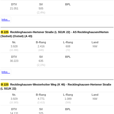
DTV
SV
BPL
21.051
505
(2,4%)
Infos...
B 225
Recklinghausen-Hertener Straße (L 551/K 22) - AS Recklinghausen/Herten
(Südteil) (Ostteil) (A 43)
Nr.
B-Rang
L-Rang
Land
3.928
2.416
608
NW
(10.366)
(440)
(72)
DTV
SV
BPL
30.223
635
(2,1%)
Infos...
B 225
Recklinghausen-Westerholter Weg (K 46) - Recklinghausen-Hertener Straße
(L 551/K 22)
Nr.
B-Rang
L-Rang
Land
3.929
4.771
1.089
NW
(10.365)
(2.413)
(509)
DTV
SV
BPL
14.131
325