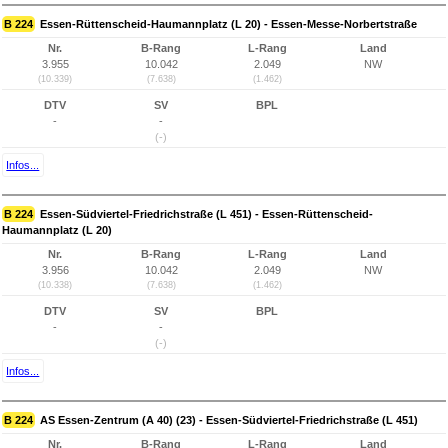
B 224
Essen-Rüttenscheid-Haumannplatz (L 20) - Essen-Messe-Norbertstraße
Nr.
B-Rang
L-Rang
Land
3.955
10.042
2.049
NW
(10.339)
(7.638)
(1.462)
DTV
SV
BPL
-
-
(-)
Infos...
B 224
Essen-Südviertel-Friedrichstraße (L 451) - Essen-Rüttenscheid-
Haumannplatz (L 20)
Nr.
B-Rang
L-Rang
Land
3.956
10.042
2.049
NW
(10.338)
(7.638)
(1.462)
DTV
SV
BPL
-
-
(-)
Infos...
B 224
AS Essen-Zentrum (A 40) (23) - Essen-Südviertel-Friedrichstraße (L 451)
Nr.
B-Rang
L-Rang
Land