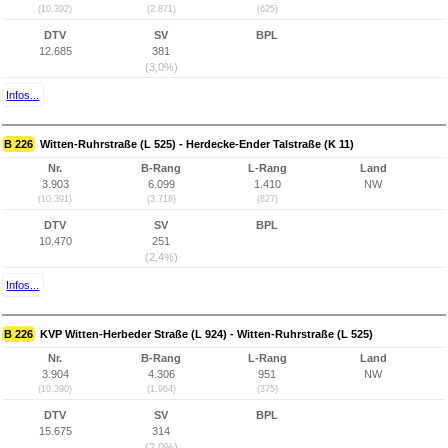
(10.392)
(2.871)
(625)
DTV
SV
BPL
12.685
381
(3,0%)
Infos...
B 226
Witten-Ruhrstraße (L 525) - Herdecke-Ender Talstraße (K 11)
Nr.
B-Rang
L-Rang
Land
3.903
6.099
1.410
NW
(10.391)
(3.718)
(827)
DTV
SV
BPL
10.470
251
(2,4%)
Infos...
B 226
KVP Witten-Herbeder Straße (L 924) - Witten-Ruhrstraße (L 525)
Nr.
B-Rang
L-Rang
Land
3.904
4.306
951
NW
(10.390)
(1.964)
(375)
DTV
SV
BPL
15.675
314
(2,0%)