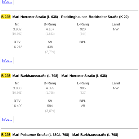
Infos...
B 225
Marl-Hertener Straße (L 638) - Recklinghausen-Bockholter Straße (K 22)
Nr.
B-Rang
L-Rang
Land
3.932
4.167
920
NW
(10.362)
(1.833)
(344)
DTV
SV
BPL
16.218
438
(2,7%)
Infos...
B 225
Marl-Barkhausstraße (L 798) - Marl-Hertener Straße (L 638)
Nr.
B-Rang
L-Rang
Land
3.933
4.099
905
NW
(10.361)
(1.768)
(329)
DTV
SV
BPL
16.490
594
VB
(3,6%)
Infos...
B 225
Marl-Polsumer Straße (L 630/L 798) - Marl-Barkhausstraße (L 798)