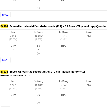
DTV
SV
BPL
-
-
(-)
Infos...
B 224
Essen-Nordviertel-Pferdebahnstraße (K 1) - AS Essen-Thyssenkrupp Quartier
Nr.
B-Rang
L-Rang
Land
3.960
10.042
2.049
NW
(10.334)
(7.638)
(1.462)
DTV
SV
BPL
-
-
(-)
Infos...
B 224
Essen-Universität-Segerothstraße (L 64) - Essen-Nordviertel-
Pferdebahnstraße (K 1)
Nr.
B-Rang
L-Rang
Land
3.961
10.042
2.049
NW
(10.333)
(7.638)
(1.462)
DTV
SV
BPL
-
-
(-)