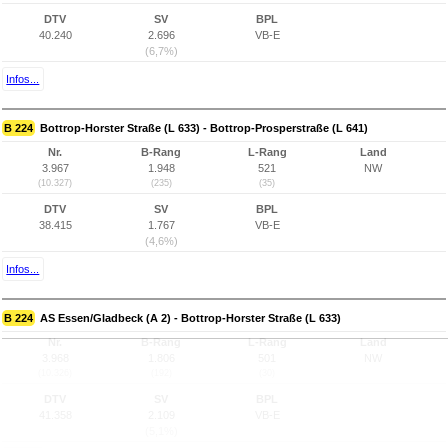
DTV
SV
BPL
40.240
2.696
VB-E
(6,7%)
Infos...
B 224
Bottrop-Horster Straße (L 633) - Bottrop-Prosperstraße (L 641)
Nr.
B-Rang
L-Rang
Land
3.967
1.948
521
NW
(10.327)
(235)
(35)
DTV
SV
BPL
38.415
1.767
VB-E
(4,6%)
Infos...
B 224
AS Essen/Gladbeck (A 2) - Bottrop-Horster Straße (L 633)
Nr.
B-Rang
L-Rang
Land
3.968
1.806
501
NW
(10.326)
(192)
(30)
DTV
SV
BPL
41.358
2.109
VB-E
(5,1%)