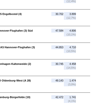
(12,4%)
S Engelbostel (4)
30.702
3.899
(12,7%)
annover-Flughafen (3) Süd
47.584
4.806
(10,1%)
 AS Hannover-Flughafen (3)
44.853
4.710
(10,5%)
enhagen-Kaltenweide (2)
30.745
4.458
(14,5%)
D Oldenburg-West (A 28)
49.143
1.474
(3,0%)
enburg-Bürgerfelde (10)
42.472
1.741
(4,1%)