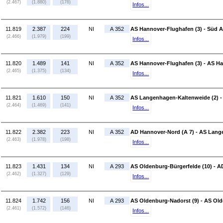
(2.467)
(1.880)
(176)
Infos...
11.819
2.387
224
NI
A 352
AS Hannover-Flughafen (3) - Süd A
(2.466)
(1.979)
(199)
Infos...
11.820
1.489
141
NI
A 352
AS Hannover-Flughafen (3) - AS H
(2.465)
(1.375)
(134)
Infos...
11.821
1.610
150
NI
A 352
AS Langenhagen-Kaltenweide (2) -
(2.464)
(1.469)
(141)
Infos...
11.822
2.382
223
NI
A 352
AD Hannover-Nord (A 7) - AS Lang
(2.463)
(1.978)
(198)
Infos...
11.823
1.431
134
NI
A 293
AS Oldenburg-Bürgerfelde (10) - A
(2.462)
(1.327)
(129)
Infos...
11.824
1.742
156
NI
A 293
AS Oldenburg-Nadorst (9) - AS Old
(2.461)
(1.572)
(146)
Infos...