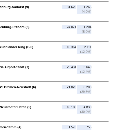
enburg-Nadorst (9)
31.620
1.265
(4,0%)
denburg-Etzhorn (8)
24.071
1.204
(5,0%)
Neuenlander Ring (B 6)
16.364
2.111
(12,9%)
n-Airport-Stadt (7)
29.431
3.649
(12,4%)
AS Bremen-Neustadt (6)
21.026
6.203
(29,5%)
Neustädter Hafen (5)
16.100
4.830
(30,0%)
men-Strom (4)
1.576
755