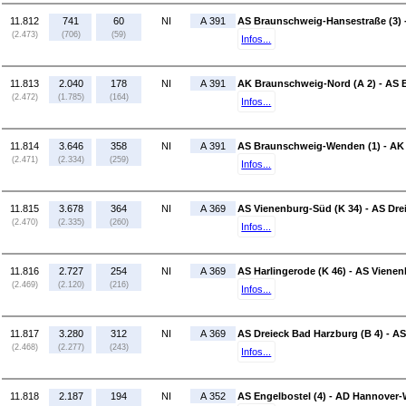
11.812
741
60
NI
A 391
AS Braunschweig-Hansestraße (3) -
(2.473)
(706)
(59)
Infos...
11.813
2.040
178
NI
A 391
AK Braunschweig-Nord (A 2) - AS 
(2.472)
(1.785)
(164)
Infos...
11.814
3.646
358
NI
A 391
AS Braunschweig-Wenden (1) - AK
(2.471)
(2.334)
(259)
Infos...
11.815
3.678
364
NI
A 369
AS Vienenburg-Süd (K 34) - AS Dre
(2.470)
(2.335)
(260)
Infos...
11.816
2.727
254
NI
A 369
AS Harlingerode (K 46) - AS Vienen
(2.469)
(2.120)
(216)
Infos...
11.817
3.280
312
NI
A 369
AS Dreieck Bad Harzburg (B 4) - AS
(2.468)
(2.277)
(243)
Infos...
11.818
2.187
194
NI
A 352
AS Engelbostel (4) - AD Hannover-