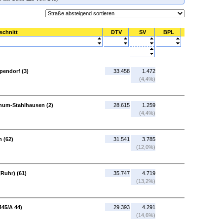
schnitt
DTV
SV
BPL
pendorf (3)
33.458
1.472
(4,4%)
hum-Stahlhausen (2)
28.615
1.259
(4,4%)
 (62)
31.541
3.785
(12,0%)
(Ruhr) (61)
35.747
4.719
(13,2%)
445/A 44)
29.393
4.291
(14,6%)