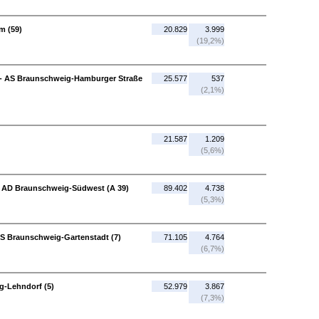
m (59)
20.829
3.999
(19,2%)
) - AS Braunschweig-Hamburger Straße
25.577
537
(2,1%)
21.587
1.209
(5,6%)
- AD Braunschweig-Südwest (A 39)
89.402
4.738
(5,3%)
AS Braunschweig-Gartenstadt (7)
71.105
4.764
(6,7%)
g-Lehndorf (5)
52.979
3.867
(7,3%)