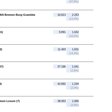
(47,9%)
 - AN Bremen-Burg-Grambke
16.813
2.253
(13,4%)
31)
9.891
1.632
(16,5%)
2)
11.403
1.631
(14,3%)
27)
37.186
1.041
(2,8%)
8)
42.892
1.244
(2,9%)
emen-Lesum (7)
38.053
1.065
(2,8%)