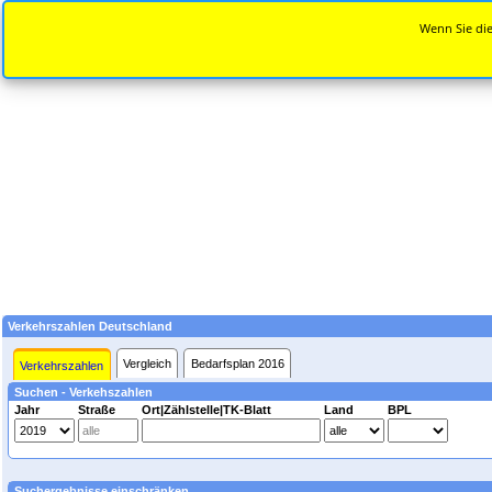
Wenn Sie die
Verkehrszahlen Deutschland
Vergleich
Bedarfsplan 2016
Verkehrszahlen
Suchen - Verkehszahlen
Jahr
Straße
Ort|Zählstelle|TK-Blatt
Land
BPL
Suchergebnisse einschränken