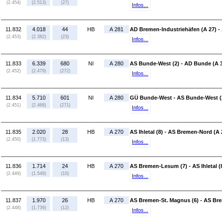
(2.454)
(2.513)
(27)
Infos...
11.832
4.018
44
HB
A 281
AD Bremen-Industriehäfen (A 27)
(2.453)
(2.382)
(23)
Infos...
11.833
6.339
680
NI
A 280
AS Bunde-West (2) - AD Bunde (A 
(2.452)
(2.479)
(272)
Infos...
11.834
5.710
601
NI
A 280
GÜ Bunde-West - AS Bunde-West (
(2.451)
(2.468)
(271)
Infos...
11.835
2.020
28
HB
A 270
AS Ihletal (8) - AS Bremen-Nord (A 
(2.450)
(1.773)
(13)
Infos...
11.836
1.714
24
HB
A 270
AS Bremen-Lesum (7) - AS Ihletal (
(2.449)
(1.549)
(10)
Infos...
11.837
1.970
26
HB
A 270
AS Bremen-St. Magnus (6) - AS Br
(2.448)
(1.739)
(12)
Infos...