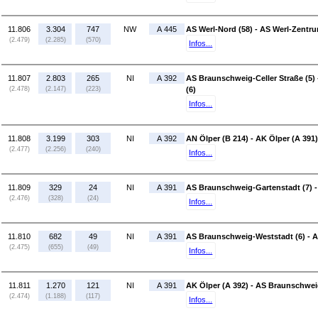
11.806
3.304
747
NW
A 445
AS Werl-Nord (58) - AS Werl-Zentru
(2.479)
(2.285)
(570)
Infos...
11.807
2.803
265
NI
A 392
AS Braunschweig-Celler Straße (5
(2.478)
(2.147)
(223)
(6)
Infos...
11.808
3.199
303
NI
A 392
AN Ölper (B 214) - AK Ölper (A 391)
(2.477)
(2.256)
(240)
Infos...
11.809
329
24
NI
A 391
AS Braunschweig-Gartenstadt (7) 
(2.476)
(328)
(24)
Infos...
11.810
682
49
NI
A 391
AS Braunschweig-Weststadt (6) - 
(2.475)
(655)
(49)
Infos...
11.811
1.270
121
NI
A 391
AK Ölper (A 392) - AS Braunschwei
(2.474)
(1.188)
(117)
Infos...