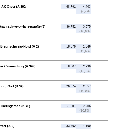
 AK Ölper (A 392)
68.791
4.403
(6,4%)
Braunschweig-Hansestraße (3)
36.752
3.675
(10,0%)
 Braunschweig-Nord (A 2)
18.679
1.046
(5,6%)
ieck Vienenburg (A 395)
18.507
2.239
(12,1%)
burg-Süd (K 34)
26.574
2.657
(10,0%)
 Harlingerode (K 46)
21.011
2.206
(10,5%)
West (A 2)
33.792
4.190