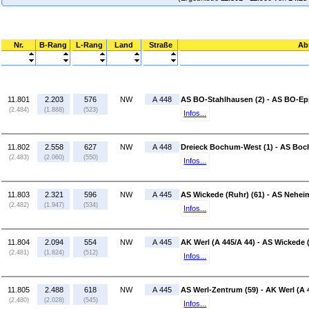
Nr.
B-Rang
L-Rang
Land
Straße
Ab
11.801
2.203
576
NW
A 448
AS BO-Stahlhausen (2) - AS BO-Ep
(2.484)
(1.888)
(523)
Infos...
11.802
2.558
627
NW
A 448
Dreieck Bochum-West (1) - AS Boc
(2.483)
(2.060)
(550)
Infos...
11.803
2.321
596
NW
A 445
AS Wickede (Ruhr) (61) - AS Neheim
(2.482)
(1.947)
(534)
Infos...
11.804
2.094
554
NW
A 445
AK Werl (A 445/A 44) - AS Wickede 
(2.481)
(1.824)
(512)
Infos...
11.805
2.488
618
NW
A 445
AS Werl-Zentrum (59) - AK Werl (A 
(2.480)
(2.028)
(545)
Infos...