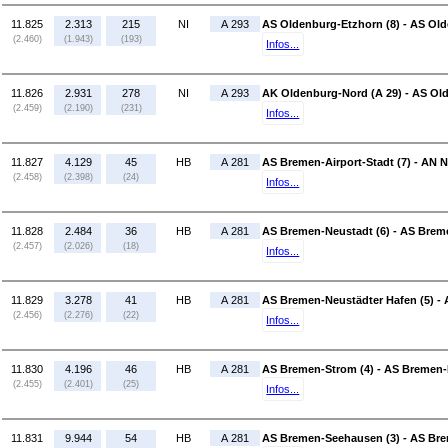
11.825
2.313
215
NI
A 293
AS Oldenburg-Etzhorn (8) - AS Old
(2.460)
(1.943)
(193)
Infos...
11.826
2.931
278
NI
A 293
AK Oldenburg-Nord (A 29) - AS Ol
(2.459)
(2.190)
(231)
Infos...
11.827
4.129
45
HB
A 281
AS Bremen-Airport-Stadt (7) - AN 
(2.458)
(2.398)
(24)
Infos...
11.828
2.484
36
HB
A 281
AS Bremen-Neustadt (6) - AS Breme
(2.457)
(2.026)
(18)
Infos...
11.829
3.278
41
HB
A 281
AS Bremen-Neustädter Hafen (5) - 
(2.456)
(2.276)
(22)
Infos...
11.830
4.196
46
HB
A 281
AS Bremen-Strom (4) - AS Bremen-
(2.455)
(2.401)
(25)
Infos...
11.831
9.944
54
HB
A 281
AS Bremen-Seehausen (3) - AS Bre