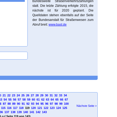
bundesweite Straßenverkehrszählungen
statt. Die letzte Zählung erfolgte 2015, die
nächste ist für 2020 geplant. Die
Quelldaten stehen ebenfalls auf der Seite
der Bundesanstalt für Straßenwesen zum
Abruf breit:
www.bast.de
0
21
22
23
24
25
26
27
28
29
30
31
32
33
34
53
54
55
56
57
58
59
60
61
62
63
64
65
66
67
6
87
88
89
90
91
92
93
94
95
96
97
98
99
100
Nächste Seite >
115
116
117
118
119
120
121
122
123
124
125
36
137
138
139
140
141
142
143
4
auf
Seite 119 von 143
)