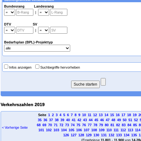
Bundesrang Landesrang
|
DTV SV
|
Bedarfsplan (BPL)-Projekttyp
Infos anzeigen
Suchbegriffe hervorheben
Verkehrszahlen 2019
Seite
1
2
3
4
5
6
7
8
9
10
11
12
13
14
15
16
17
18
19
2
35
36
37
38
39
40
41
42
43
44
45
46
47
48
49
50
51
52
68
69
70
71
72
73
74
75
76
77
78
79
80
81
82
83
84
85
8
< Vorherige Seite
101
102
103
104
105
106
107
108
109
110
111
112
113
114
126
127
128
129
130
131
132
133
134
135
1
(Ergebnisse
11.801
-
11.900
von
14.28