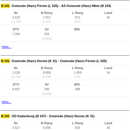
B 241
Osterode (Harz)-Förste (L 525) - AS Osterode (Harz)-Mitte (B 243)
Nr.
B-Rang
L-Rang
Land
3.525
7.657
872
NI
(10.769)
(5.262)
(603)
DTV
SV
BPL
7.094
326
(4,6%)
Infos...
B 241
Osterode (Harz)-Dorste (K 31) - Osterode (Harz)-Förste (L 525)
Nr.
B-Rang
L-Rang
Land
3.526
8.858
1.059
NI
(10.768)
(6.458)
(790)
DTV
SV
BPL
4.607
286
WB
(6,2%)
Infos...
B 241
OD Katlenburg (B 247) - Osterode (Harz)-Dorste (K 31)
Nr.
B-Rang
L-Rang
Land
3.527
8.096
933
NI