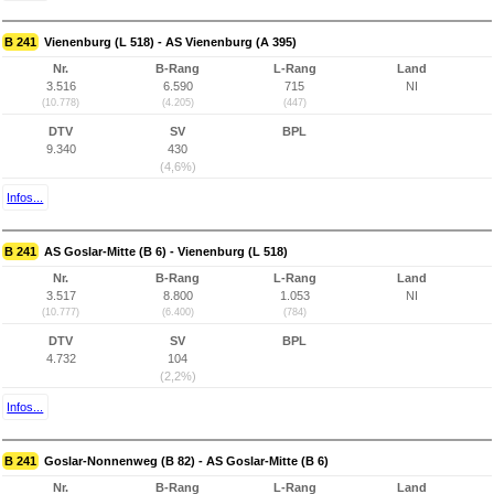
B 241
Vienenburg (L 518) - AS Vienenburg (A 395)
Nr.
B-Rang
L-Rang
Land
3.516
6.590
715
NI
(10.778)
(4.205)
(447)
DTV
SV
BPL
9.340
430
(4,6%)
Infos...
B 241
AS Goslar-Mitte (B 6) - Vienenburg (L 518)
Nr.
B-Rang
L-Rang
Land
3.517
8.800
1.053
NI
(10.777)
(6.400)
(784)
DTV
SV
BPL
4.732
104
(2,2%)
Infos...
B 241
Goslar-Nonnenweg (B 82) - AS Goslar-Mitte (B 6)
Nr.
B-Rang
L-Rang
Land