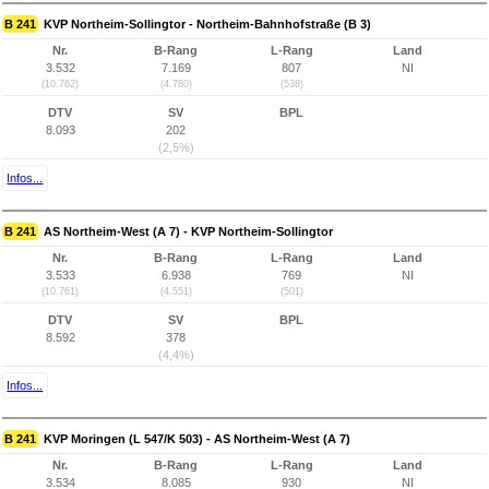
B 241
KVP Northeim-Sollingtor - Northeim-Bahnhofstraße (B 3)
Nr.
B-Rang
L-Rang
Land
3.532
7.169
807
NI
(10.762)
(4.780)
(538)
DTV
SV
BPL
8.093
202
(2,5%)
Infos...
B 241
AS Northeim-West (A 7) - KVP Northeim-Sollingtor
Nr.
B-Rang
L-Rang
Land
3.533
6.938
769
NI
(10.761)
(4.551)
(501)
DTV
SV
BPL
8.592
378
(4,4%)
Infos...
B 241
KVP Moringen (L 547/K 503) - AS Northeim-West (A 7)
Nr.
B-Rang
L-Rang
Land
3.534
8.085
930
NI