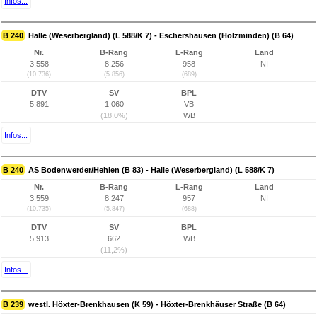
Infos...
B 240
Halle (Weserbergland) (L 588/K 7) - Eschershausen (Holzminden) (B 64)
Nr.
B-Rang
L-Rang
Land
3.558
8.256
958
NI
(10.736)
(5.856)
(689)
DTV
SV
BPL
5.891
1.060
VB
(18,0%)
WB
Infos...
B 240
AS Bodenwerder/Hehlen (B 83) - Halle (Weserbergland) (L 588/K 7)
Nr.
B-Rang
L-Rang
Land
3.559
8.247
957
NI
(10.735)
(5.847)
(688)
DTV
SV
BPL
5.913
662
WB
(11,2%)
Infos...
B 239
westl. Höxter-Brenkhausen (K 59) - Höxter-Brenkhäuser Straße (B 64)