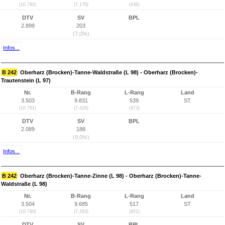
(10.792)
(7.176)
(436)
DTV
SV
BPL
2.899
203
(7,0%)
Infos...
B 242
Oberharz (Brocken)-Tanne-Waldstraße (L 98) - Oberharz (Brocken)-
Trautenstein (L 97)
Nr.
B-Rang
L-Rang
Land
3.503
9.831
539
ST
(10.791)
(7.428)
(473)
DTV
SV
BPL
2.089
188
(9,0%)
Infos...
B 242
Oberharz (Brocken)-Tanne-Zinne (L 98) - Oberharz (Brocken)-Tanne-
Waldstraße (L 98)
Nr.
B-Rang
L-Rang
Land
3.504
9.685
517
ST
(10.790)
(7.283)
(451)
DTV
SV
BPL