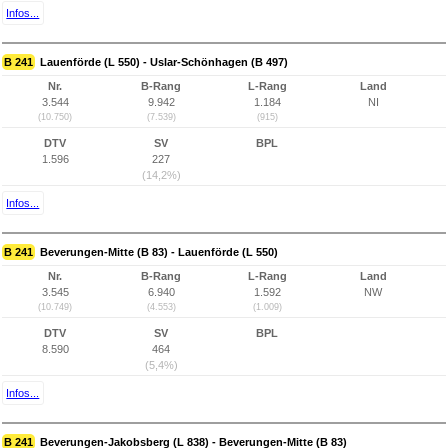
Infos...
B 241
Lauenförde (L 550) - Uslar-Schönhagen (B 497)
Nr.
B-Rang
L-Rang
Land
3.544
9.942
1.184
NI
(10.750)
(7.539)
(915)
DTV
SV
BPL
1.596
227
(14,2%)
Infos...
B 241
Beverungen-Mitte (B 83) - Lauenförde (L 550)
Nr.
B-Rang
L-Rang
Land
3.545
6.940
1.592
NW
(10.749)
(4.553)
(1.009)
DTV
SV
BPL
8.590
464
(5,4%)
Infos...
B 241
Beverungen-Jakobsberg (L 838) - Beverungen-Mitte (B 83)