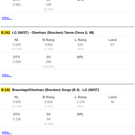
2.581
139
(5,4%)
Infos...
B 242
LG (NI/ST) - Oberharz (Brocken)-Tanne-Zinne (L 98)
Nr.
B-Rang
L-Rang
Land
3.505
9.691
520
ST
(10.789)
(7.289)
(454)
DTV
SV
BPL
2.558
256
(10,0%)
Infos...
B 242
Braunlage/Oberharz (Brocken)-Sorge (B 4) - LG (NI/ST)
Nr.
B-Rang
L-Rang
Land
3.506
9.816
1.170
NI
(10.788)
(7.413)
(901)
DTV
SV
BPL
2.126
94
(4,4%)
Infos...