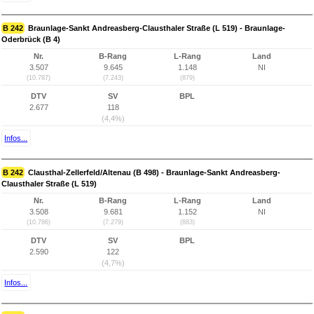
B 242
Braunlage-Sankt Andreasberg-Clausthaler Straße (L 519) - Braunlage-
Oderbrück (B 4)
Nr.
B-Rang
L-Rang
Land
3.507
9.645
1.148
NI
(10.787)
(7.243)
(879)
DTV
SV
BPL
2.677
118
(4,4%)
Infos...
B 242
Clausthal-Zellerfeld/Altenau (B 498) - Braunlage-Sankt Andreasberg-
Clausthaler Straße (L 519)
Nr.
B-Rang
L-Rang
Land
3.508
9.681
1.152
NI
(10.786)
(7.279)
(883)
DTV
SV
BPL
2.590
122
(4,7%)
Infos...