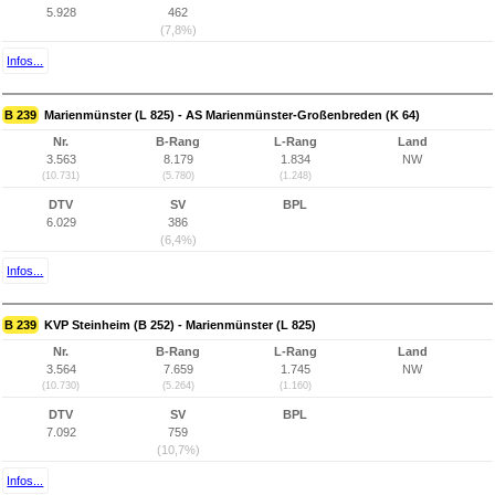
5.928
462
(7,8%)
Infos...
B 239
Marienmünster (L 825) - AS Marienmünster-Großenbreden (K 64)
Nr.
B-Rang
L-Rang
Land
3.563
8.179
1.834
NW
(10.731)
(5.780)
(1.248)
DTV
SV
BPL
6.029
386
(6,4%)
Infos...
B 239
KVP Steinheim (B 252) - Marienmünster (L 825)
Nr.
B-Rang
L-Rang
Land
3.564
7.659
1.745
NW
(10.730)
(5.264)
(1.160)
DTV
SV
BPL
7.092
759
(10,7%)
Infos...