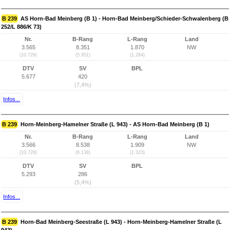
B 239
AS Horn-Bad Meinberg (B 1) - Horn-Bad Meinberg/Schieder-Schwalenberg (B
252/L 886/K 73)
Nr.
B-Rang
L-Rang
Land
3.565
8.351
1.870
NW
(10.729)
(5.951)
(1.284)
DTV
SV
BPL
5.677
420
(7,4%)
Infos...
B 239
Horn-Meinberg-Hamelner Straße (L 943) - AS Horn-Bad Meinberg (B 1)
Nr.
B-Rang
L-Rang
Land
3.566
8.538
1.909
NW
(10.728)
(6.138)
(1.323)
DTV
SV
BPL
5.293
286
(5,4%)
Infos...
B 239
Horn-Bad Meinberg-Seestraße (L 943) - Horn-Meinberg-Hamelner Straße (L