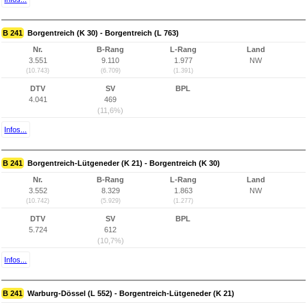
B 241
Borgentreich (K 30) - Borgentreich (L 763)
Nr.
B-Rang
L-Rang
Land
3.551
9.110
1.977
NW
(10.743)
(6.709)
(1.391)
DTV
SV
BPL
4.041
469
(11,6%)
Infos...
B 241
Borgentreich-Lütgeneder (K 21) - Borgentreich (K 30)
Nr.
B-Rang
L-Rang
Land
3.552
8.329
1.863
NW
(10.742)
(5.929)
(1.277)
DTV
SV
BPL
5.724
612
(10,7%)
Infos...
B 241
Warburg-Dössel (L 552) - Borgentreich-Lütgeneder (K 21)