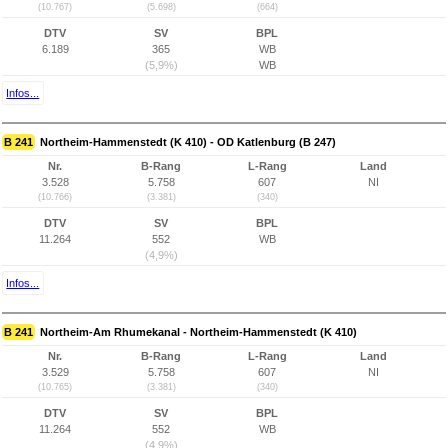
(10.767)
(5.698)
(664)
DTV
SV
BPL
6.189
365
WB
(5,9%)
WB
Infos...
B 241
Northeim-Hammenstedt (K 410) - OD Katlenburg (B 247)
Nr.
B-Rang
L-Rang
Land
3.528
5.758
607
NI
(10.766)
(3.381)
(340)
DTV
SV
BPL
11.264
552
WB
(4,9%)
Infos...
B 241
Northeim-Am Rhumekanal - Northeim-Hammenstedt (K 410)
Nr.
B-Rang
L-Rang
Land
3.529
5.758
607
NI
(10.765)
(3.381)
(340)
DTV
SV
BPL
11.264
552
WB
(4,9%)