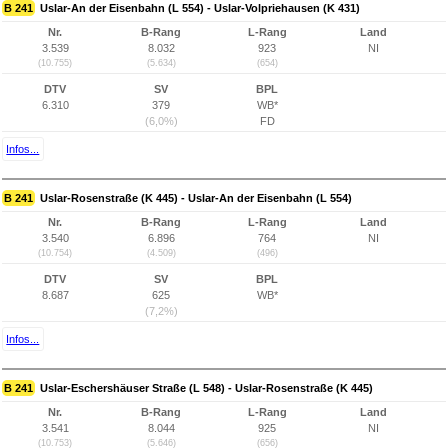
B 241
Uslar-An der Eisenbahn (L 554) - Uslar-Volpriehausen (K 431)
Nr.
B-Rang
L-Rang
Land
3.539
8.032
923
NI
(10.755)
(5.634)
(654)
DTV
SV
BPL
6.310
379
WB*
(6,0%)
FD
Infos...
B 241
Uslar-Rosenstraße (K 445) - Uslar-An der Eisenbahn (L 554)
Nr.
B-Rang
L-Rang
Land
3.540
6.896
764
NI
(10.754)
(4.509)
(496)
DTV
SV
BPL
8.687
625
WB*
(7,2%)
Infos...
B 241
Uslar-Eschershäuser Straße (L 548) - Uslar-Rosenstraße (K 445)
Nr.
B-Rang
L-Rang
Land
3.541
8.044
925
NI
(10.753)
(5.646)
(656)