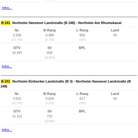
Infos...
B 241
Northeim-Seesener Landstraße (B 248) - Northeim-Am Rhumekanal
Nr.
B-Rang
L-Rang
Land
3.530
6.089
650
NI
(10.764)
(3.708)
(383)
DTV
SV
BPL
10.497
609
(5,8%)
Infos...
B 241
Northeim-Einbecker Landstraße (B 3) - Northeim-Seesener Landstraße (B
248)
Nr.
B-Rang
L-Rang
Land
3.531
5.829
617
NI
(10.763)
(3.452)
(350)
DTV
SV
BPL
11.112
722
(6,5%)
Infos...