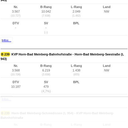
943)
Nr.
B-Rang
L-Rang
Land
3.567
10.042
2.049
NW
(10.727)
(7.638)
(1.462)
DTV
SV
BPL
-
-
(-)
Infos...
B 239
KVP Horn-Bad Meinberg-Bahnhofstraße - Horn-Bad Meinberg-Seestraße (L
943)
Nr.
B-Rang
L-Rang
Land
3.568
6.219
1.438
NW
(10.726)
(3.838)
(855)
DTV
SV
BPL
10.187
479
(4,7%)
Infos...
B 239
Horn-Bad Meinberg-Schmedissen (L 954) - KVP Horn-Bad Meinberg-
Bahnhofstraße
Nr.
B-Rang
L-Rang
Land