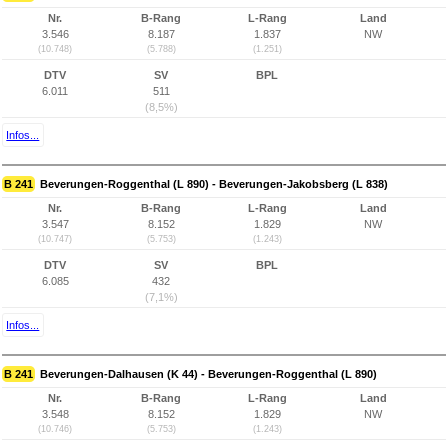
Nr.
B-Rang
L-Rang
Land
3.546
8.187
1.837
NW
(10.748)
(5.788)
(1.251)
DTV
SV
BPL
6.011
511
(8,5%)
Infos...
B 241
Beverungen-Roggenthal (L 890) - Beverungen-Jakobsberg (L 838)
Nr.
B-Rang
L-Rang
Land
3.547
8.152
1.829
NW
(10.747)
(5.753)
(1.243)
DTV
SV
BPL
6.085
432
(7,1%)
Infos...
B 241
Beverungen-Dalhausen (K 44) - Beverungen-Roggenthal (L 890)
Nr.
B-Rang
L-Rang
Land
3.548
8.152
1.829
NW
(10.746)
(5.753)
(1.243)