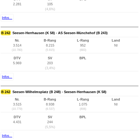
2.281
105
(4,6%)
Infos...
B 242
Seesen-Herrhausen (K 58) - AS Seesen-Münchehof (B 243)
Nr.
B-Rang
L-Rang
Land
3.514
8.215
952
NI
(10.780)
(5.815)
(683)
DTV
SV
BPL
5.969
203
(3,4%)
Infos...
B 242
Seesen-Wilhelmsplatz (B 248) - Seesen-Herrhausen (K 58)
Nr.
B-Rang
L-Rang
Land
3.515
8.938
1.075
NI
(10.779)
(6.537)
(806)
DTV
SV
BPL
4.431
244
(5,5%)
Infos...