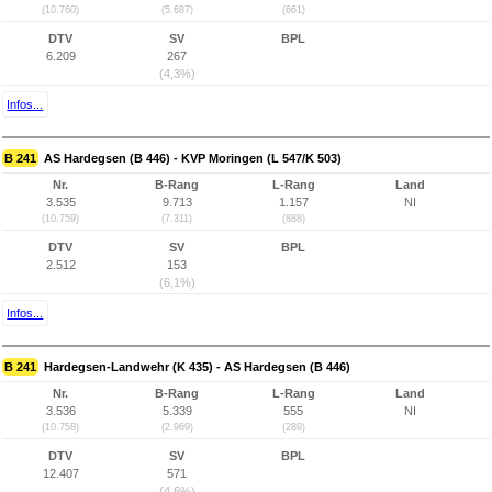
(10.760)
(5.687)
(661)
DTV
SV
BPL
6.209
267
(4,3%)
Infos...
B 241
AS Hardegsen (B 446) - KVP Moringen (L 547/K 503)
Nr.
B-Rang
L-Rang
Land
3.535
9.713
1.157
NI
(10.759)
(7.311)
(888)
DTV
SV
BPL
2.512
153
(6,1%)
Infos...
B 241
Hardegsen-Landwehr (K 435) - AS Hardegsen (B 446)
Nr.
B-Rang
L-Rang
Land
3.536
5.339
555
NI
(10.758)
(2.969)
(289)
DTV
SV
BPL
12.407
571
(4,6%)