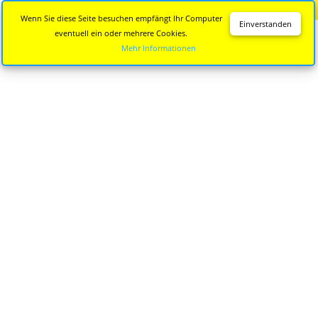
Diese Seite wird nicht mehr aktualisiert.
Zur neuen Seite
Wenn Sie diese Seite besuchen empfängt Ihr Computer
Einverstanden
eventuell ein oder mehrere Cookies.
Mehr Informationen