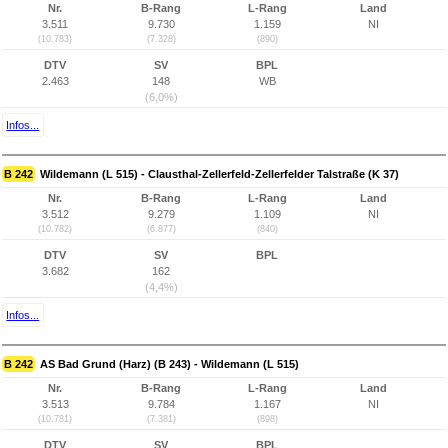
Nr.
B-Rang
L-Rang
Land
3.511
9.730
1.159
NI
(10.783)
(7.328)
(890)
DTV
SV
BPL
2.463
148
WB
(6,0%)
Infos...
B 242
Wildemann (L 515) - Clausthal-Zellerfeld-Zellerfelder Talstraße (K 37)
Nr.
B-Rang
L-Rang
Land
3.512
9.279
1.109
NI
(10.782)
(6.877)
(840)
DTV
SV
BPL
3.682
162
(4,4%)
Infos...
B 242
AS Bad Grund (Harz) (B 243) - Wildemann (L 515)
Nr.
B-Rang
L-Rang
Land
3.513
9.784
1.167
NI
(10.781)
(7.381)
(898)
DTV
SV
BPL