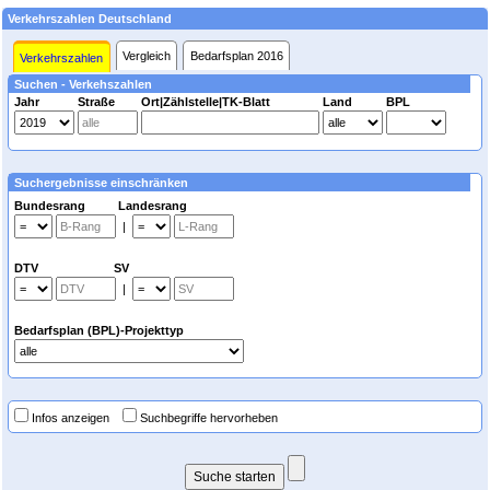
Verkehrszahlen Deutschland
Vergleich
Bedarfsplan 2016
Verkehrszahlen
Suchen - Verkehszahlen
Jahr
Straße
Ort|Zählstelle|TK-Blatt
Land
BPL
Suchergebnisse einschränken
Bundesrang Landesrang
|
DTV SV
|
Bedarfsplan (BPL)-Projekttyp
Infos anzeigen
Suchbegriffe hervorheben