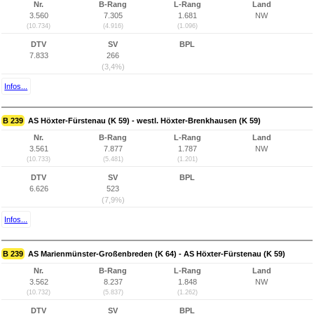
Nr.
B-Rang
L-Rang
Land
3.560
7.305
1.681
NW
(10.734)
(4.916)
(1.096)
DTV
SV
BPL
7.833
266
(3,4%)
Infos...
B 239
AS Höxter-Fürstenau (K 59) - westl. Höxter-Brenkhausen (K 59)
Nr.
B-Rang
L-Rang
Land
3.561
7.877
1.787
NW
(10.733)
(5.481)
(1.201)
DTV
SV
BPL
6.626
523
(7,9%)
Infos...
B 239
AS Marienmünster-Großenbreden (K 64) - AS Höxter-Fürstenau (K 59)
Nr.
B-Rang
L-Rang
Land
3.562
8.237
1.848
NW
(10.732)
(5.837)
(1.262)
DTV
SV
BPL