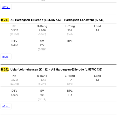
Infos...
B 241
AS Hardegsen-Ellierode (L 557/K 433) - Hardegsen-Landwehr (K 435)
Nr.
B-Rang
L-Rang
Land
3.537
7.946
909
NI
(10.757)
(5.550)
(640)
DTV
SV
BPL
6.490
422
(6,5%)
Infos...
B 241
Uslar-Volpriehausen (K 431) - AS Hardegsen-Ellierode (L 557/K 433)
Nr.
B-Rang
L-Rang
Land
3.538
8.674
1.029
NI
(10.756)
(6.274)
(760)
DTV
SV
BPL
5.000
405
FD
(8,1%)
Infos...