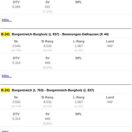
DTV
SV
BPL
6.085
432
(7,1%)
Infos...
B 241
Borgentreich-Burgholz (L 837) - Beverungen-Dalhausen (K 44)
Nr.
B-Rang
L-Rang
Land
3.549
8.532
1.907
NW
(10.745)
(6.132)
(1.321)
DTV
SV
BPL
5.314
468
(8,8%)
Infos...
B 241
Borgentreich (L 763) - Borgentreich-Burgholz (L 837)
Nr.
B-Rang
L-Rang
Land
3.550
8.532
1.907
NW
(10.744)
(6.132)
(1.321)
DTV
SV
BPL
5.314
468
(8,8%)
Infos...