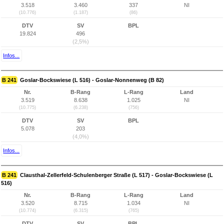
3.518
3.460
337
NI
(10.776)
(1.187)
(86)
DTV
SV
BPL
19.824
496
(2,5%)
Infos...
B 241
Goslar-Bockswiese (L 516) - Goslar-Nonnenweg (B 82)
Nr.
B-Rang
L-Rang
Land
3.519
8.638
1.025
NI
(10.775)
(6.238)
(756)
DTV
SV
BPL
5.078
203
(4,0%)
Infos...
B 241
Clausthal-Zellerfeld-Schulenberger Straße (L 517) - Goslar-Bockswiese (L
516)
Nr.
B-Rang
L-Rang
Land
3.520
8.715
1.034
NI
(10.774)
(6.315)
(765)
DTV
SV
BPL