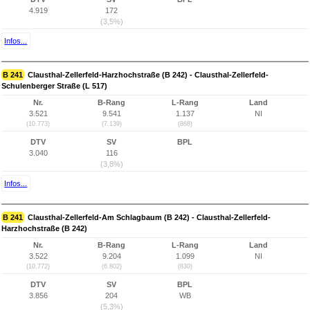
4.919
172
(3,5%)
Infos...
B 241
Clausthal-Zellerfeld-Harzhochstraße (B 242) - Clausthal-Zellerfeld-
Schulenberger Straße (L 517)
Nr.
B-Rang
L-Rang
Land
3.521
9.541
1.137
NI
(10.773)
(7.139)
(868)
DTV
SV
BPL
3.040
116
(3,8%)
Infos...
B 241
Clausthal-Zellerfeld-Am Schlagbaum (B 242) - Clausthal-Zellerfeld-
Harzhochstraße (B 242)
Nr.
B-Rang
L-Rang
Land
3.522
9.204
1.099
NI
(10.772)
(6.802)
(830)
DTV
SV
BPL
3.856
204
WB
(5,3%)