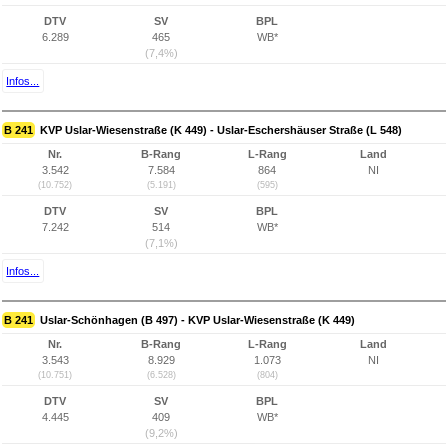
DTV
SV
BPL
6.289
465
WB*
(7,4%)
Infos...
B 241
KVP Uslar-Wiesenstraße (K 449) - Uslar-Eschershäuser Straße (L 548)
Nr.
B-Rang
L-Rang
Land
3.542
7.584
864
NI
(10.752)
(5.191)
(595)
DTV
SV
BPL
7.242
514
WB*
(7,1%)
Infos...
B 241
Uslar-Schönhagen (B 497) - KVP Uslar-Wiesenstraße (K 449)
Nr.
B-Rang
L-Rang
Land
3.543
8.929
1.073
NI
(10.751)
(6.528)
(804)
DTV
SV
BPL
4.445
409
WB*
(9,2%)