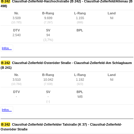
B 242
Clausthal-Zellerfeld-Harzhochstraße (B 242) - Clausthal-Zellerfeld/Altenau (B
498)
Nr.
B-Rang
L-Rang
Land
3.509
9.699
1.155
NI
(10.785)
(7.297)
(886)
DTV
SV
BPL
2.540
94
(3,7%)
Infos...
B 242
Clausthal-Zellerfeld-Osteröder Straße - Clausthal-Zellerfeld-Am Schlagbaum
(B 241)
Nr.
B-Rang
L-Rang
Land
3.510
10.042
1.192
NI
(10.784)
(7.638)
(923)
DTV
SV
BPL
-
-
WB
(-)
Infos...
B 242
Clausthal-Zellerfeld-Zellerfelder Talstraße (K 37) - Clausthal-Zellerfeld-
Osteröder Straße