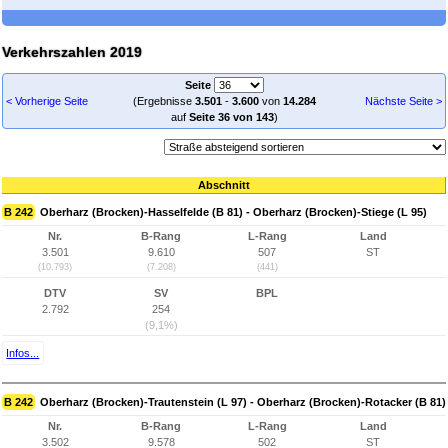
Verkehrszahlen 2019
Seite
< Vorherige Seite
(Ergebnisse
3.501
-
3.600
von
14.284
Nächste Seite >
auf
Seite 36 von 143
)
Abschnitt
B 242
Oberharz (Brocken)-Hasselfelde (B 81) - Oberharz (Brocken)-Stiege (L 95)
Nr.
B-Rang
L-Rang
Land
3.501
9.610
507
ST
(10.793)
(7.208)
(441)
DTV
SV
BPL
2.792
254
(9,1%)
Infos...
B 242
Oberharz (Brocken)-Trautenstein (L 97) - Oberharz (Brocken)-Rotacker (B 81)
Nr.
B-Rang
L-Rang
Land
3.502
9.578
502
ST