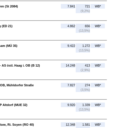
en (St 2084)
7.841
721
WB*
(9,2%)
 (ED 21)
4.862
656
WB*
(13,5%)
sham (MÜ 35)
9.422
1.272
WB*
(13,5%)
 AS östl. Haag i. OB (B 12)
14.248
413
WB*
(2,9%)
 OB, Mühldorfer Straße
7.827
274
WB*
(3,5%)
VP Altdorf (MUE 32)
9.920
1.339
WB*
(13,5%)
lsee, Ri. Soyen (RO 40)
12.348
1.581
WB*