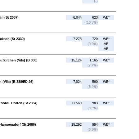
(-)
hl (St 2087)
6.044
623
WB*
(10,3%)
ockach (St 2330)
7.273
720
WB*
(9,9%)
VB
VB
aufkirchen (Vils) (B 388)
15.124
1.165
WB*
(7,7%)
n (Vils) (B 388/ED 26)
7.024
590
WB*
(8,4%)
nördl. Dorfen (St 2084)
11.568
983
WB*
(8,5%)
 Hampersdorf (St 2086)
15.292
994
WB*
(6,5%)