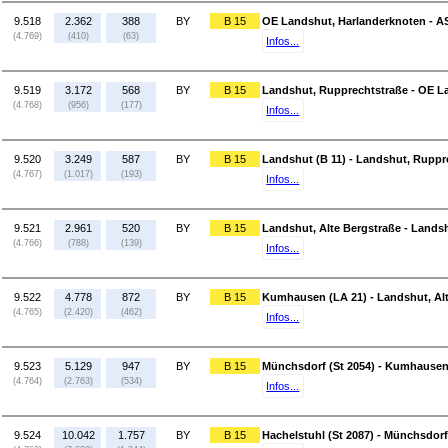
9.518
2.362
388
BY
B 15
OE Landshut, Harlanderknoten - A
(4.769)
(410)
(63)
Infos...
9.519
3.172
568
BY
B 15
Landshut, Rupprechtstraße - OE L
(4.768)
(956)
(177)
Infos...
9.520
3.249
587
BY
B 15
Landshut (B 11) - Landshut, Ruppr
(4.767)
(1.017)
(193)
Infos...
9.521
2.961
520
BY
B 15
Landshut, Alte Bergstraße - Landsh
(4.766)
(788)
(139)
Infos...
9.522
4.778
872
BY
B 15
Kumhausen (LA 21) - Landshut, Al
(4.765)
(2.420)
(462)
Infos...
9.523
5.129
947
BY
B 15
Münchsdorf (St 2054) - Kumhausen
(4.764)
(2.763)
(534)
Infos...
9.524
10.042
1.757
BY
B 15
Hachelstuhl (St 2087) - Münchsdorf