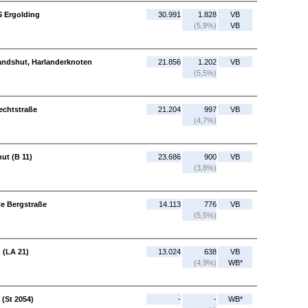
S Ergolding
30.991
1.828
VB
(5,9%)
VB
andshut, Harlanderknoten
21.856
1.202
VB
(5,5%)
echtstraße
21.204
997
VB
(4,7%)
ut (B 11)
23.686
900
VB
(3,8%)
te Bergstraße
14.113
776
VB
(5,5%)
 (LA 21)
13.024
638
VB
(4,9%)
WB*
 (St 2054)
-
-
WB*