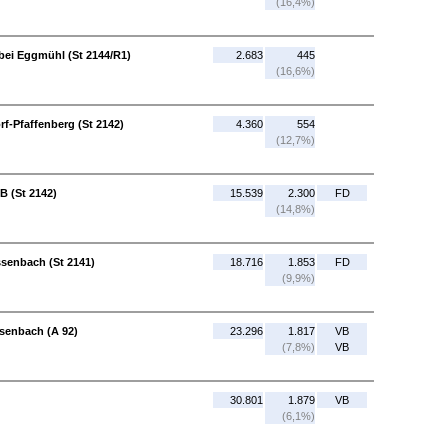
(16,4%)
 bei Eggmühl (St 2144/R1)
2.683
445
(16,6%)
rf-Pfaffenberg (St 2142)
4.360
554
(12,7%)
B (St 2142)
15.539
2.300
FD
(14,8%)
senbach (St 2141)
18.716
1.853
FD
(9,9%)
ssenbach (A 92)
23.296
1.817
VB
(7,8%)
VB
30.801
1.879
VB
(6,1%)