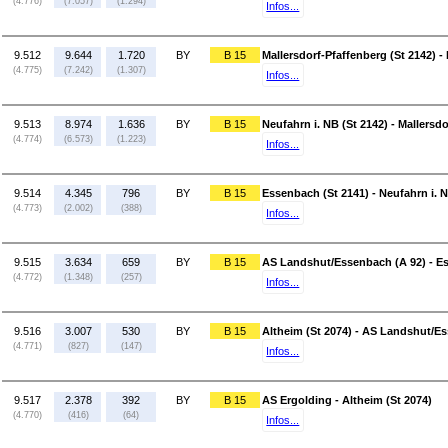
(4.776)
(7.057)
(1.294)
Infos...
9.512
9.644
1.720
BY
B 15
Mallersdorf-Pfaffenberg (St 2142) -
(4.775)
(7.242)
(1.307)
Infos...
9.513
8.974
1.636
BY
B 15
Neufahrn i. NB (St 2142) - Mallersdo
(4.774)
(6.573)
(1.223)
Infos...
9.514
4.345
796
BY
B 15
Essenbach (St 2141) - Neufahrn i. N
(4.773)
(2.002)
(388)
Infos...
9.515
3.634
659
BY
B 15
AS Landshut/Essenbach (A 92) - Es
(4.772)
(1.348)
(257)
Infos...
9.516
3.007
530
BY
B 15
Altheim (St 2074) - AS Landshut/E
(4.771)
(827)
(147)
Infos...
9.517
2.378
392
BY
B 15
AS Ergolding - Altheim (St 2074)
(4.770)
(416)
(64)
Infos...