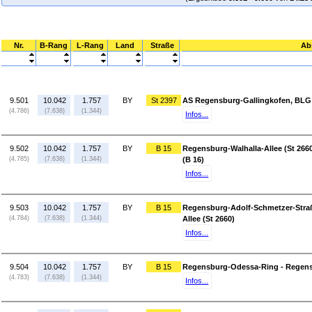
Nr.
B-Rang
L-Rang
Land
Straße
Ab
9.501
10.042
1.757
BY
St 2397
AS Regensburg-Gallingkofen, BLG (
(4.786)
(7.638)
(1.344)
Infos...
9.502
10.042
1.757
BY
B 15
Regensburg-Walhalla-Allee (St 266
(4.785)
(7.638)
(1.344)
(B 16)
Infos...
9.503
10.042
1.757
BY
B 15
Regensburg-Adolf-Schmetzer-Straße
(4.784)
(7.638)
(1.344)
Allee (St 2660)
Infos...
9.504
10.042
1.757
BY
B 15
Regensburg-Odessa-Ring - Regensb
(4.783)
(7.638)
(1.344)
Infos...