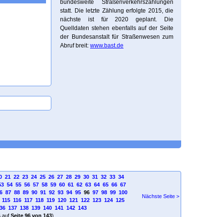
bundesweite Straßenverkehrszählungen
statt. Die letzte Zählung erfolgte 2015, die
nächste ist für 2020 geplant. Die
Quelldaten stehen ebenfalls auf der Seite
der Bundesanstalt für Straßenwesen zum
Abruf breit:
www.bast.de
0
21
22
23
24
25
26
27
28
29
30
31
32
33
34
53
54
55
56
57
58
59
60
61
62
63
64
65
66
67
6
87
88
89
90
91
92
93
94
95
96
97
98
99
100
Nächste Seite >
115
116
117
118
119
120
121
122
123
124
125
36
137
138
139
140
141
142
143
4
auf
Seite 96 von 143
)