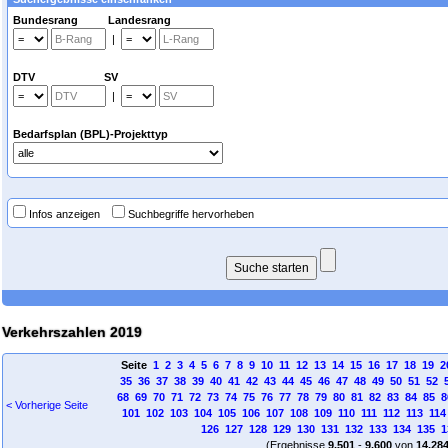
Bundesrang Landesrang
|
DTV SV
|
Bedarfsplan (BPL)-Projekttyp
Infos anzeigen
Suchbegriffe hervorheben
Verkehrszahlen 2019
Seite
1
2
3
4
5
6
7
8
9
10
11
12
13
14
15
16
17
18
19
2
35
36
37
38
39
40
41
42
43
44
45
46
47
48
49
50
51
52
68
69
70
71
72
73
74
75
76
77
78
79
80
81
82
83
84
85
8
< Vorherige Seite
101
102
103
104
105
106
107
108
109
110
111
112
113
114
126
127
128
129
130
131
132
133
134
135
1
(Ergebnisse
9.501
-
9.600
von
14.28