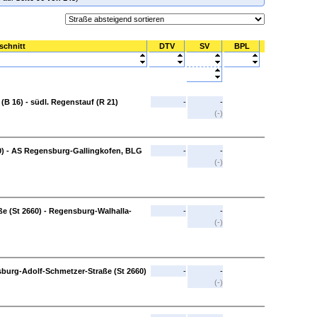
schnitt
DTV
SV
BPL
B 16) - südl. Regenstauf (R 21)
-
-
(-)
0) - AS Regensburg-Gallingkofen, BLG
-
-
(-)
 (St 2660) - Regensburg-Walhalla-
-
-
(-)
urg-Adolf-Schmetzer-Straße (St 2660)
-
-
(-)