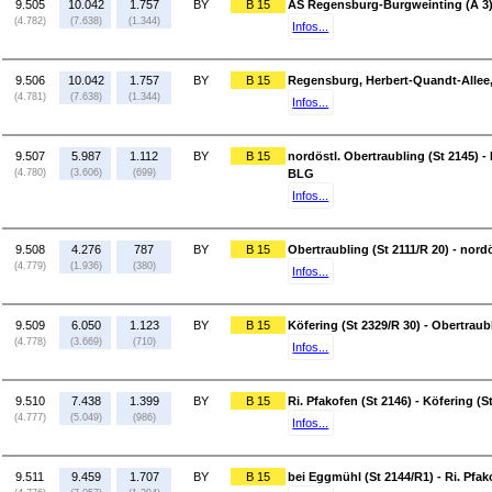
9.505
10.042
1.757
BY
B 15
AS Regensburg-Burgweinting (A 3
(4.782)
(7.638)
(1.344)
Infos...
9.506
10.042
1.757
BY
B 15
Regensburg, Herbert-Quandt-Allee
(4.781)
(7.638)
(1.344)
Infos...
9.507
5.987
1.112
BY
B 15
nordöstl. Obertraubling (St 2145) 
(4.780)
(3.606)
(699)
BLG
Infos...
9.508
4.276
787
BY
B 15
Obertraubling (St 2111/R 20) - nord
(4.779)
(1.936)
(380)
Infos...
9.509
6.050
1.123
BY
B 15
Köfering (St 2329/R 30) - Obertraubl
(4.778)
(3.669)
(710)
Infos...
9.510
7.438
1.399
BY
B 15
Ri. Pfakofen (St 2146) - Köfering (S
(4.777)
(5.049)
(986)
Infos...
9.511
9.459
1.707
BY
B 15
bei Eggmühl (St 2144/R1) - Ri. Pfak