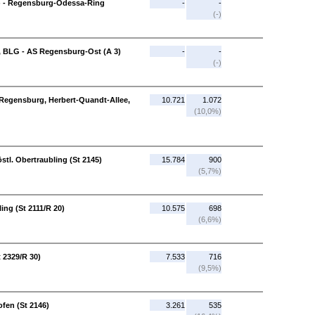
) - Regensburg-Odessa-Ring
-
-
(-)
, BLG - AS Regensburg-Ost (A 3)
-
-
(-)
- Regensburg, Herbert-Quandt-Allee,
10.721
1.072
(10,0%)
östl. Obertraubling (St 2145)
15.784
900
(5,7%)
ing (St 2111/R 20)
10.575
698
(6,6%)
t 2329/R 30)
7.533
716
(9,5%)
ofen (St 2146)
3.261
535