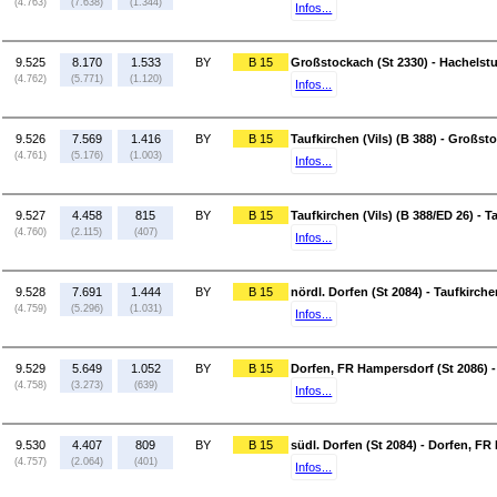
(4.763)
(7.638)
(1.344)
Infos...
9.525
8.170
1.533
BY
B 15
Großstockach (St 2330) - Hachelstu
(4.762)
(5.771)
(1.120)
Infos...
9.526
7.569
1.416
BY
B 15
Taufkirchen (Vils) (B 388) - Großst
(4.761)
(5.176)
(1.003)
Infos...
9.527
4.458
815
BY
B 15
Taufkirchen (Vils) (B 388/ED 26) - T
(4.760)
(2.115)
(407)
Infos...
9.528
7.691
1.444
BY
B 15
nördl. Dorfen (St 2084) - Taufkirche
(4.759)
(5.296)
(1.031)
Infos...
9.529
5.649
1.052
BY
B 15
Dorfen, FR Hampersdorf (St 2086) - 
(4.758)
(3.273)
(639)
Infos...
9.530
4.407
809
BY
B 15
südl. Dorfen (St 2084) - Dorfen, FR
(4.757)
(2.064)
(401)
Infos...