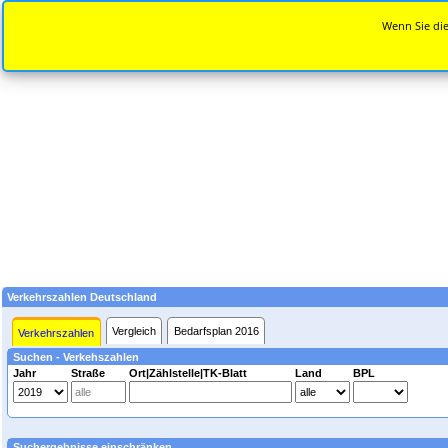
Wenn Sie die
Verkehrszahlen Deutschland
Vergleich
Bedarfsplan 2016
Verkehrszahlen
Suchen - Verkehszahlen
Jahr
Straße
Ort|Zählstelle|TK-Blatt
Land
BPL
Suchergebnisse einschränken