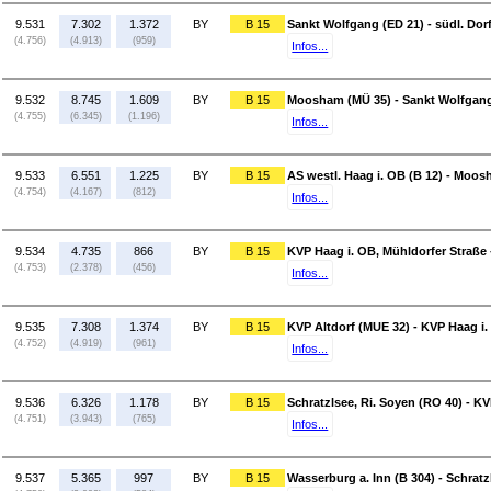
9.531
7.302
1.372
BY
B 15
Sankt Wolfgang (ED 21) - südl. Dorf
(4.756)
(4.913)
(959)
Infos...
9.532
8.745
1.609
BY
B 15
Moosham (MÜ 35) - Sankt Wolfgang
(4.755)
(6.345)
(1.196)
Infos...
9.533
6.551
1.225
BY
B 15
AS westl. Haag i. OB (B 12) - Moo
(4.754)
(4.167)
(812)
Infos...
9.534
4.735
866
BY
B 15
KVP Haag i. OB, Mühldorfer Straße -
(4.753)
(2.378)
(456)
Infos...
9.535
7.308
1.374
BY
B 15
KVP Altdorf (MUE 32) - KVP Haag i.
(4.752)
(4.919)
(961)
Infos...
9.536
6.326
1.178
BY
B 15
Schratzlsee, Ri. Soyen (RO 40) - K
(4.751)
(3.943)
(765)
Infos...
9.537
5.365
997
BY
B 15
Wasserburg a. Inn (B 304) - Schratz