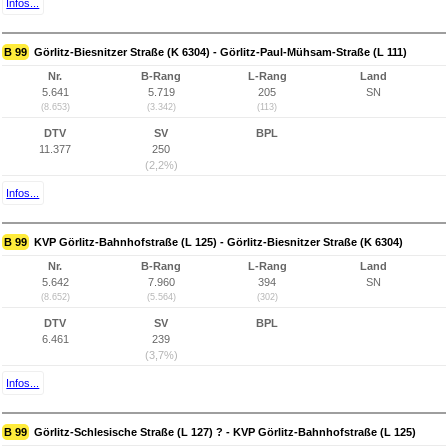
Infos...
B 99
Görlitz-Biesnitzer Straße (K 6304) - Görlitz-Paul-Mühsam-Straße (L 111)
Nr.
B-Rang
L-Rang
Land
5.641
5.719
205
SN
(8.653)
(3.342)
(113)
DTV
SV
BPL
11.377
250
(2,2%)
Infos...
B 99
KVP Görlitz-Bahnhofstraße (L 125) - Görlitz-Biesnitzer Straße (K 6304)
Nr.
B-Rang
L-Rang
Land
5.642
7.960
394
SN
(8.652)
(5.564)
(302)
DTV
SV
BPL
6.461
239
(3,7%)
Infos...
B 99
Görlitz-Schlesische Straße (L 127) ? - KVP Görlitz-Bahnhofstraße (L 125)