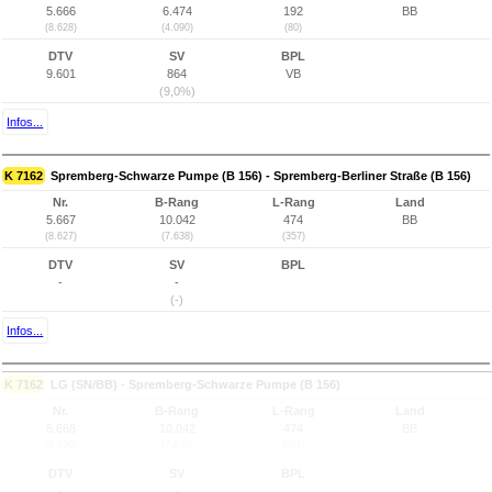
5.666
6.474
192
BB
(8.628)
(4.090)
(80)
DTV
SV
BPL
9.601
864
VB
(9,0%)
Infos...
K 7162
Spremberg-Schwarze Pumpe (B 156) - Spremberg-Berliner Straße (B 156)
Nr.
B-Rang
L-Rang
Land
5.667
10.042
474
BB
(8.627)
(7.638)
(357)
DTV
SV
BPL
-
-
(-)
Infos...
K 7162
LG (SN/BB) - Spremberg-Schwarze Pumpe (B 156)
Nr.
B-Rang
L-Rang
Land
5.668
10.042
474
BB
(8.626)
(7.638)
(357)
DTV
SV
BPL
-
-