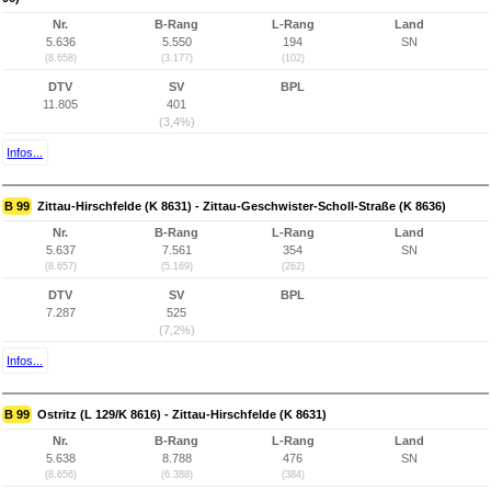
Nr.
B-Rang
L-Rang
Land
5.636
5.550
194
SN
(8.658)
(3.177)
(102)
DTV
SV
BPL
11.805
401
(3,4%)
Infos...
B 99
Zittau-Hirschfelde (K 8631) - Zittau-Geschwister-Scholl-Straße (K 8636)
Nr.
B-Rang
L-Rang
Land
5.637
7.561
354
SN
(8.657)
(5.169)
(262)
DTV
SV
BPL
7.287
525
(7,2%)
Infos...
B 99
Ostritz (L 129/K 8616) - Zittau-Hirschfelde (K 8631)
Nr.
B-Rang
L-Rang
Land
5.638
8.788
476
SN
(8.656)
(6.388)
(384)