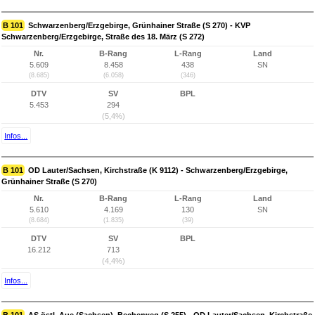
B 101
Schwarzenberg/Erzgebirge, Grünhainer Straße (S 270) - KVP
Schwarzenberg/Erzgebirge, Straße des 18. März (S 272)
Nr.
B-Rang
L-Rang
Land
5.609
8.458
438
SN
(8.685)
(6.058)
(346)
DTV
SV
BPL
5.453
294
(5,4%)
Infos...
B 101
OD Lauter/Sachsen, Kirchstraße (K 9112) - Schwarzenberg/Erzgebirge,
Grünhainer Straße (S 270)
Nr.
B-Rang
L-Rang
Land
5.610
4.169
130
SN
(8.684)
(1.835)
(39)
DTV
SV
BPL
16.212
713
(4,4%)
Infos...