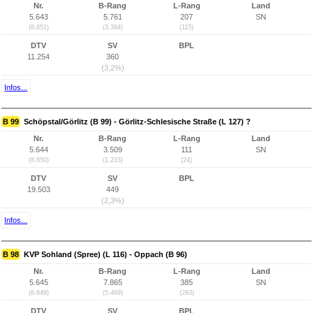
Nr.
B-Rang
L-Rang
Land
5.643
5.761
207
SN
(8.651)
(3.384)
(115)
DTV
SV
BPL
11.254
360
(3,2%)
Infos...
B 99
Schöpstal/Görlitz (B 99) - Görlitz-Schlesische Straße (L 127) ?
Nr.
B-Rang
L-Rang
Land
5.644
3.509
111
SN
(8.650)
(1.233)
(24)
DTV
SV
BPL
19.503
449
(2,3%)
Infos...
B 98
KVP Sohland (Spree) (L 116) - Oppach (B 96)
Nr.
B-Rang
L-Rang
Land
5.645
7.865
385
SN
(8.649)
(5.469)
(293)
DTV
SV
BPL