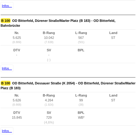
Infos...
B 100
OD Bitterfeld, Dürener Straße/Marler Platz (B 183) - OD Bitterfeld,
Bahnbrücke
Nr.
B-Rang
L-Rang
Land
5.625
10.042
567
ST
(8.669)
(7.638)
(501)
DTV
SV
BPL
-
-
(-)
Infos...
B 100
OD Bitterfeld, Dessauer Straße (K 2054) - OD Bitterfeld, Dürener Straße/Marler
Platz (B 183)
Nr.
B-Rang
L-Rang
Land
5.626
4.264
99
ST
(8.668)
(1.924)
(38)
DTV
SV
BPL
15.845
729
WB*
(4,6%)
Infos...