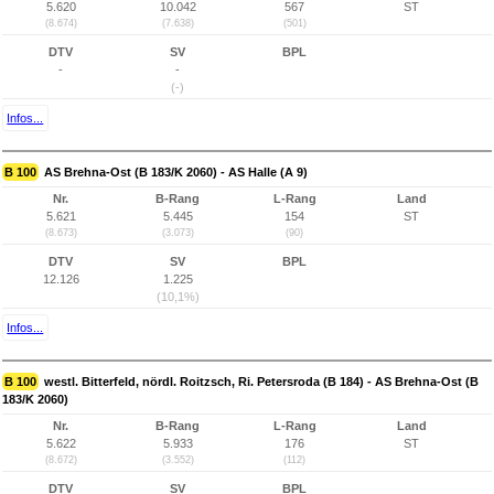
5.620
10.042
567
ST
(8.674)
(7.638)
(501)
DTV
SV
BPL
-
-
(-)
Infos...
B 100
AS Brehna-Ost (B 183/K 2060) - AS Halle (A 9)
Nr.
B-Rang
L-Rang
Land
5.621
5.445
154
ST
(8.673)
(3.073)
(90)
DTV
SV
BPL
12.126
1.225
(10,1%)
Infos...
B 100
westl. Bitterfeld, nördl. Roitzsch, Ri. Petersroda (B 184) - AS Brehna-Ost (B
183/K 2060)
Nr.
B-Rang
L-Rang
Land
5.622
5.933
176
ST
(8.672)
(3.552)
(112)
DTV
SV
BPL