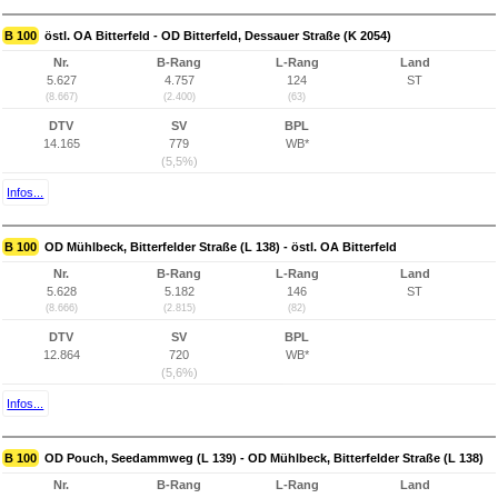
B 100
östl. OA Bitterfeld - OD Bitterfeld, Dessauer Straße (K 2054)
Nr.
B-Rang
L-Rang
Land
5.627
4.757
124
ST
(8.667)
(2.400)
(63)
DTV
SV
BPL
14.165
779
WB*
(5,5%)
Infos...
B 100
OD Mühlbeck, Bitterfelder Straße (L 138) - östl. OA Bitterfeld
Nr.
B-Rang
L-Rang
Land
5.628
5.182
146
ST
(8.666)
(2.815)
(82)
DTV
SV
BPL
12.864
720
WB*
(5,6%)
Infos...
B 100
OD Pouch, Seedammweg (L 139) - OD Mühlbeck, Bitterfelder Straße (L 138)
Nr.
B-Rang
L-Rang
Land