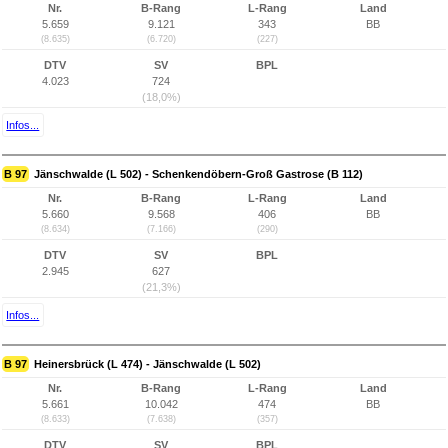
Nr.
B-Rang
L-Rang
Land
5.659
9.121
343
BB
(8.635)
(6.720)
(227)
DTV
SV
BPL
4.023
724
(18,0%)
Infos...
B 97
Jänschwalde (L 502) - Schenkendöbern-Groß Gastrose (B 112)
Nr.
B-Rang
L-Rang
Land
5.660
9.568
406
BB
(8.634)
(7.166)
(290)
DTV
SV
BPL
2.945
627
(21,3%)
Infos...
B 97
Heinersbrück (L 474) - Jänschwalde (L 502)
Nr.
B-Rang
L-Rang
Land
5.661
10.042
474
BB
(8.633)
(7.638)
(357)
DTV
SV
BPL