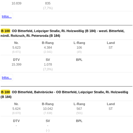
10.839
835
(7,7%)
Infos...
B 100
OD Bitterfeld, Leipziger Straße, Ri. Holzweißig (B 184) - westl. Bitterfeld,
nördl. Roitzsch, Ri. Petersroda (B 184)
Nr.
B-Rang
L-Rang
Land
5.623
4.384
106
ST
(8.671)
(2.041)
(45)
DTV
SV
BPL
15.399
1.078
(7,0%)
Infos...
B 100
OD Bitterfeld, Bahnbrücke - OD Bitterfeld, Leipziger Straße, Ri. Holzweißig
(B 184)
Nr.
B-Rang
L-Rang
Land
5.624
10.042
567
ST
(8.670)
(7.638)
(501)
DTV
SV
BPL
-
-
(-)