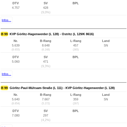
DTV
SV
BPL
4.757
428
(9,0%)
Infos...
B 99
KVP Görlitz-Hagenwerder (L 128) - Ostritz (L 129/K 8616)
Nr.
B-Rang
L-Rang
Land
5.639
8.648
457
SN
(8.655)
(6.248)
(365)
DTV
SV
BPL
5.060
471
(9,3%)
Infos...
B 99
Görlitz-Paul-Mühsam-Straße (L 111) - KVP Görlitz-Hagenwerder (L 128)
Nr.
B-Rang
L-Rang
Land
5.640
7.667
359
SN
(8.654)
(5.272)
(267)
DTV
SV
BPL
7.080
297
(4,2%)