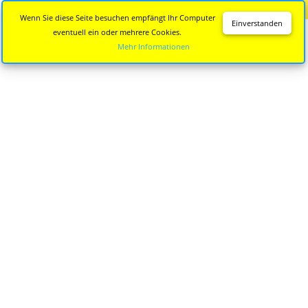
Diese Seite wird nicht mehr aktualisiert.
Zur neuen Seite
Wenn Sie diese Seite besuchen empfängt Ihr Computer
Einverstanden
eventuell ein oder mehrere Cookies.
Mehr Informationen