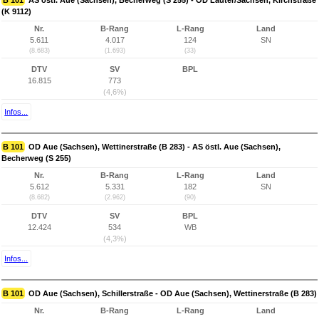
B 101
AS östl. Aue (Sachsen), Becherweg (S 255) - OD Lauter/Sachsen, Kirchstraße
(K 9112)
Nr.
B-Rang
L-Rang
Land
5.611
4.017
124
SN
(8.683)
(1.693)
(33)
DTV
SV
BPL
16.815
773
(4,6%)
Infos...
B 101
OD Aue (Sachsen), Wettinerstraße (B 283) - AS östl. Aue (Sachsen),
Becherweg (S 255)
Nr.
B-Rang
L-Rang
Land
5.612
5.331
182
SN
(8.682)
(2.962)
(90)
DTV
SV
BPL
12.424
534
WB
(4,3%)
Infos...
B 101
OD Aue (Sachsen), Schillerstraße - OD Aue (Sachsen), Wettinerstraße (B 283)
Nr.
B-Rang
L-Rang
Land