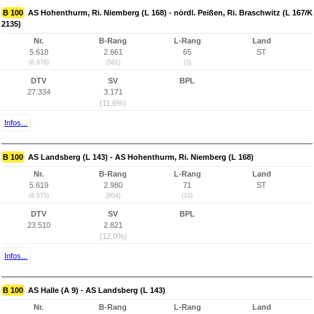
B 100
AS Hohenthurm, Ri. Niemberg (L 168) - nördl. Peißen, Ri. Braschwitz (L 167/K
2135)
Nr.
B-Rang
L-Rang
Land
5.618
2.661
65
ST
(8.676)
(581)
(5)
DTV
SV
BPL
27.334
3.171
(11,6%)
Infos...
B 100
AS Landsberg (L 143) - AS Hohenthurm, Ri. Niemberg (L 168)
Nr.
B-Rang
L-Rang
Land
5.619
2.980
71
ST
(8.675)
(804)
(10)
DTV
SV
BPL
23.510
2.821
(12,0%)
Infos...
B 100
AS Halle (A 9) - AS Landsberg (L 143)
Nr.
B-Rang
L-Rang
Land