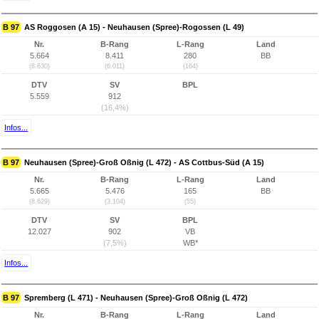
B 97
AS Roggosen (A 15) - Neuhausen (Spree)-Rogossen (L 49)
Nr.
B-Rang
L-Rang
Land
5.664
8.411
280
BB
(8.630)
(6.011)
(164)
DTV
SV
BPL
5.559
912
(16,4%)
Infos...
B 97
Neuhausen (Spree)-Groß Oßnig (L 472) - AS Cottbus-Süd (A 15)
Nr.
B-Rang
L-Rang
Land
5.665
5.476
165
BB
(8.629)
(3.104)
(55)
DTV
SV
BPL
12.027
902
VB
(7,5%)
WB*
Infos...
B 97
Spremberg (L 471) - Neuhausen (Spree)-Groß Oßnig (L 472)
Nr.
B-Rang
L-Rang
Land