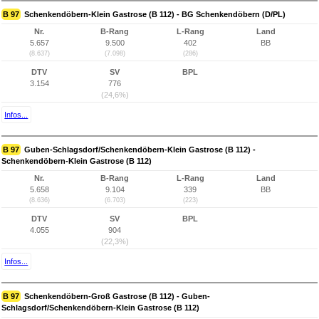
B 97
Schenkendöbern-Klein Gastrose (B 112) - BG Schenkendöbern (D/PL)
Nr.
B-Rang
L-Rang
Land
5.657
9.500
402
BB
(8.637)
(7.098)
(286)
DTV
SV
BPL
3.154
776
(24,6%)
Infos...
B 97
Guben-Schlagsdorf/Schenkendöbern-Klein Gastrose (B 112) -
Schenkendöbern-Klein Gastrose (B 112)
Nr.
B-Rang
L-Rang
Land
5.658
9.104
339
BB
(8.636)
(6.703)
(223)
DTV
SV
BPL
4.055
904
(22,3%)
Infos...
B 97
Schenkendöbern-Groß Gastrose (B 112) - Guben-
Schlagsdorf/Schenkendöbern-Klein Gastrose (B 112)