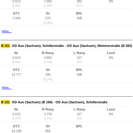
5.613
7.681
363
SN
(8.681)
(5.286)
(271)
DTV
SV
BPL
7.054
275
WB
(3,9%)
Infos...
B 101
OD Aue (Sachsen), Schillerstraße - OD Aue (Sachsen), Wettinerstraße (B 283)
Nr.
B-Rang
L-Rang
Land
5.614
4.862
157
SN
(8.680)
(2.504)
(65)
DTV
SV
BPL
13.777
785
WB
(5,7%)
Infos...
B 101
OD Aue (Sachsen) (B 169) - OD Aue (Sachsen), Schillerstraße
Nr.
B-Rang
L-Rang
Land
5.615
3.730
117
SN
(8.679)
(1.437)
(29)
DTV
SV
BPL
18.189
855