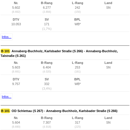
Nr.
B-Rang
L-Rang
Land
5.602
6.277
242
SN
(8.692)
(3.894)
(150)
DTV
SV
BPL
10.053
171
WB*
(1,7%)
Infos...
B 101
Annaberg-Buchholz, Karlsbader Straße (S 266) - Annaberg-Buchholz,
Talstraße (S 261)
Nr.
B-Rang
L-Rang
Land
5.603
6.404
253
SN
(8.691)
(4.020)
(161)
DTV
SV
BPL
9.757
332
WB*
(3,4%)
Infos...
B 101
OD Schlettau (S 267) - Annaberg-Buchholz, Karlsbader Straße (S 266)
Nr.
B-Rang
L-Rang
Land
5.604
7.307
317
SN
(8.690)
(4.918)
(225)