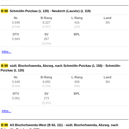
B 98
Schmölln-Putzkau (L 120) - Neukirch (Lausitz) (L 119)
Nr.
B-Rang
L-Rang
Land
5.648
8.227
416
SN
(8.646)
(5.827)
(324)
DTV
SV
BPL
5.943
267
(4,5%)
Infos...
B 98
südl. Bischofswerda, Abzwg. nach Schmölln-Putzkau (L 156) - Schmölln-
Putzkau (L 120)
Nr.
B-Rang
L-Rang
Land
5.649
8.655
458
SN
(8.645)
(6.255)
(366)
DTV
SV
BPL
5.051
273
(5,4%)
Infos...
B 98
AS Bischofswerda-West (B 6/L 111) - südl. Bischofswerda, Abzwg. nach