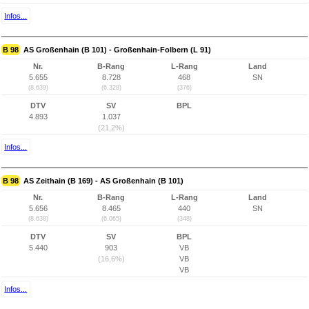
Infos...
B 98
AS Großenhain (B 101) - Großenhain-Folbern (L 91)
Nr.
B-Rang
L-Rang
Land
5.655
8.728
468
SN
(8.639)
(6.328)
(376)
DTV
SV
BPL
4.893
1.037
(21,2%)
Infos...
B 98
AS Zeithain (B 169) - AS Großenhain (B 101)
Nr.
B-Rang
L-Rang
Land
5.656
8.465
440
SN
(8.638)
(6.065)
(348)
DTV
SV
BPL
5.440
903
VB
(16,6%)
VB
VB
Infos...