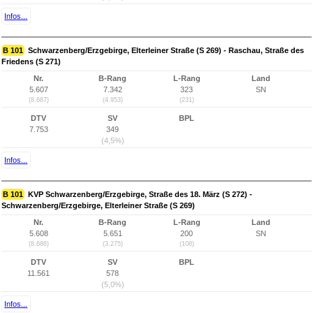
Infos...
B 101
Schwarzenberg/Erzgebirge, Elterleiner Straße (S 269) - Raschau, Straße des
Friedens (S 271)
Nr.
B-Rang
L-Rang
Land
5.607
7.342
323
SN
(8.687)
(4.953)
(231)
DTV
SV
BPL
7.753
349
(4,5%)
Infos...
B 101
KVP Schwarzenberg/Erzgebirge, Straße des 18. März (S 272) -
Schwarzenberg/Erzgebirge, Elterleiner Straße (S 269)
Nr.
B-Rang
L-Rang
Land
5.608
5.651
200
SN
(8.686)
(3.275)
(108)
DTV
SV
BPL
11.561
578
(5,0%)
Infos...