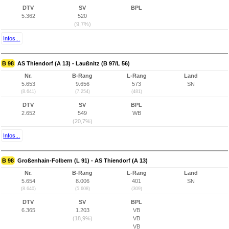
DTV
SV
BPL
5.362
520
(9,7%)
Infos...
B 98
AS Thiendorf (A 13) - Laußnitz (B 97/L 56)
Nr.
B-Rang
L-Rang
Land
5.653
9.656
573
SN
(8.641)
(7.254)
(481)
DTV
SV
BPL
2.652
549
WB
(20,7%)
Infos...
B 98
Großenhain-Folbern (L 91) - AS Thiendorf (A 13)
Nr.
B-Rang
L-Rang
Land
5.654
8.006
401
SN
(8.640)
(5.608)
(309)
DTV
SV
BPL
6.365
1.203
VB
(18,9%)
VB
VB