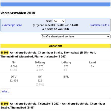
Verkehrszahlen 2019
Seite
< Vorherige Seite
(Ergebnisse
5.601
-
5.700
von
14.284
Nächste Seite >
auf
Seite 57 von 143
)
Abschnitt
B 101
Annaberg-Buchholz, Chemnitzer Straße, Thermalbad (B 95) - östl.
Thermaldbad Wiesenbad, Plattenthalstraße (S 262)
Nr.
B-Rang
L-Rang
Land
5.601
5.173
172
SN
(8.693)
(2.807)
(80)
DTV
SV
BPL
12.894
322
(2,5%)
Infos...
B 101
Annaberg-Buchholz, Talstraße (S 261) - Annaberg-Buchholz, Chemnitzer
Straße, Thermalbad (B 95)