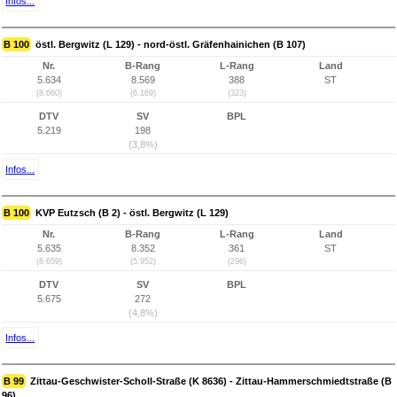
Infos...
B 100
östl. Bergwitz (L 129) - nord-östl. Gräfenhainichen (B 107)
Nr.
B-Rang
L-Rang
Land
5.634
8.569
388
ST
(8.660)
(6.169)
(323)
DTV
SV
BPL
5.219
198
(3,8%)
Infos...
B 100
KVP Eutzsch (B 2) - östl. Bergwitz (L 129)
Nr.
B-Rang
L-Rang
Land
5.635
8.352
361
ST
(8.659)
(5.952)
(296)
DTV
SV
BPL
5.675
272
(4,8%)
Infos...
B 99
Zittau-Geschwister-Scholl-Straße (K 8636) - Zittau-Hammerschmiedtstraße (B
96)