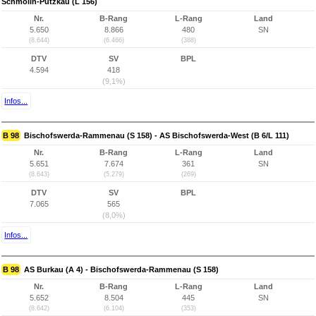
Schmölln-Putzkau (L 156)
Nr.
B-Rang
L-Rang
Land
5.650
8.866
480
SN
(8.644)
(6.466)
(388)
DTV
SV
BPL
4.594
418
(9,1%)
Infos...
B 98
Bischofswerda-Rammenau (S 158) - AS Bischofswerda-West (B 6/L 111)
Nr.
B-Rang
L-Rang
Land
5.651
7.674
361
SN
(8.643)
(5.279)
(269)
DTV
SV
BPL
7.065
565
(8,0%)
Infos...
B 98
AS Burkau (A 4) - Bischofswerda-Rammenau (S 158)
Nr.
B-Rang
L-Rang
Land
5.652
8.504
445
SN
(8.642)
(6.104)
(353)