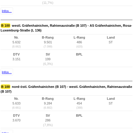
(11,7%)
Infos...
B 100
westl. Gräfenhainichen, Rahtenaustraße (B 107) - AS Gräfenhainichen, Rosa-
Luxemburg-Straße (L 136)
Nr.
B-Rang
L-Rang
Land
5.632
9.501
486
ST
(8.662)
(7.099)
(420)
DTV
SV
BPL
3.151
199
(6,3%)
Infos...
B 100
nord-östl. Gräfenhainichen (B 107) - westl. Gräfenhainichen, Rahtenaustraße
(B 107)
Nr.
B-Rang
L-Rang
Land
5.633
9.284
454
ST
(8.661)
(6.882)
(388)
DTV
SV
BPL
3.670
286
(7,8%)