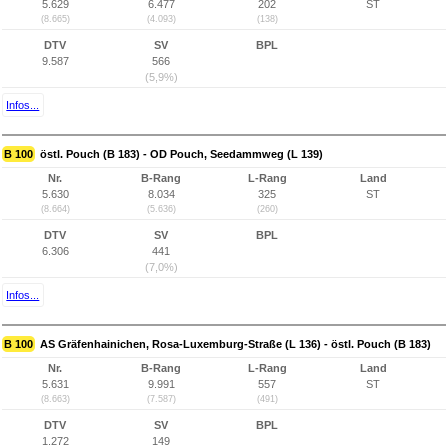
5.629
6.477
202
ST
(8.665)
(4.093)
(138)
DTV
SV
BPL
9.587
566
(5,9%)
Infos...
B 100
östl. Pouch (B 183) - OD Pouch, Seedammweg (L 139)
Nr.
B-Rang
L-Rang
Land
5.630
8.034
325
ST
(8.664)
(5.636)
(260)
DTV
SV
BPL
6.306
441
(7,0%)
Infos...
B 100
AS Gräfenhainichen, Rosa-Luxemburg-Straße (L 136) - östl. Pouch (B 183)
Nr.
B-Rang
L-Rang
Land
5.631
9.991
557
ST
(8.663)
(7.587)
(491)
DTV
SV
BPL
1.272
149