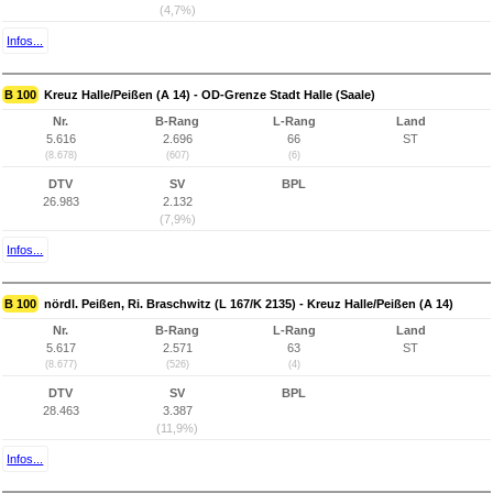
(4,7%)
Infos...
B 100
Kreuz Halle/Peißen (A 14) - OD-Grenze Stadt Halle (Saale)
Nr.
B-Rang
L-Rang
Land
5.616
2.696
66
ST
(8.678)
(607)
(6)
DTV
SV
BPL
26.983
2.132
(7,9%)
Infos...
B 100
nördl. Peißen, Ri. Braschwitz (L 167/K 2135) - Kreuz Halle/Peißen (A 14)
Nr.
B-Rang
L-Rang
Land
5.617
2.571
63
ST
(8.677)
(526)
(4)
DTV
SV
BPL
28.463
3.387
(11,9%)
Infos...