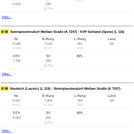
6.649
246
(3,7%)
Infos...
B 98
Steinigtwolmsdorf-Weifaer Straße (K 7247) - KVP Sohland (Spree) (L 116)
Nr.
B-Rang
L-Rang
Land
5.646
7.538
351
SN
(8.648)
(5.147)
(259)
DTV
SV
BPL
7.336
499
(6,8%)
Infos...
B 98
Neukirch (Lausitz) (L 119) - Steinigtwolmsdorf-Weifaer Straße (K 7247)
Nr.
B-Rang
L-Rang
Land
5.647
7.864
384
SN
(8.647)
(5.468)
(292)
DTV
SV
BPL
6.654
266
(4,0%)
Infos...