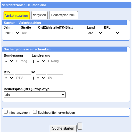
Verkehrszahlen Deutschland
Vergleich
Bedarfsplan 2016
Verkehrszahlen
Suchen - Verkehszahlen
Jahr
Straße
Ort|Zählstelle|TK-Blatt
Land
BPL
Suchergebnisse einschränken
Bundesrang Landesrang
|
DTV SV
|
Bedarfsplan (BPL)-Projekttyp
Infos anzeigen
Suchbegriffe hervorheben