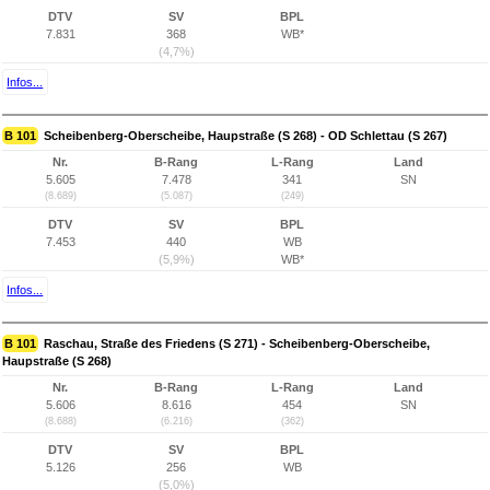
DTV
SV
BPL
7.831
368
WB*
(4,7%)
Infos...
B 101
Scheibenberg-Oberscheibe, Haupstraße (S 268) - OD Schlettau (S 267)
Nr.
B-Rang
L-Rang
Land
5.605
7.478
341
SN
(8.689)
(5.087)
(249)
DTV
SV
BPL
7.453
440
WB
(5,9%)
WB*
Infos...
B 101
Raschau, Straße des Friedens (S 271) - Scheibenberg-Oberscheibe,
Haupstraße (S 268)
Nr.
B-Rang
L-Rang
Land
5.606
8.616
454
SN
(8.688)
(6.216)
(362)
DTV
SV
BPL
5.126
256
WB
(5,0%)