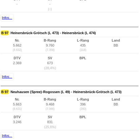
-
-
(-)
Infos...
B 97
Heinersbrück-Grötsch (L 473) - Heinersbrück (L 474)
Nr.
B-Rang
L-Rang
Land
5.662
9.760
435
BB
(8.632)
(7.358)
(318)
DTV
SV
BPL
2.369
673
(28,4%)
Infos...
B 97
Neuhausen (Spree)-Rogossen (L 49) - Heinersbrück-Grötsch (L 473)
Nr.
B-Rang
L-Rang
Land
5.663
9.468
396
BB
(8.631)
(7.066)
(280)
DTV
SV
BPL
3.246
831
(25,6%)
Infos...