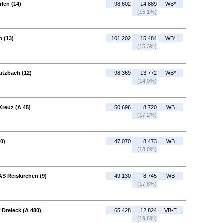
len (14)
98.602
14.889
WB*
(15,1%)
 (13)
101.202
15.484
WB*
(15,3%)
utzbach (12)
98.369
13.772
WB*
(14,0%)
reuz (A 45)
50.696
8.720
WB
(17,2%)
10)
47.070
8.473
WB
(18,0%)
AS Reiskirchen (9)
49.130
8.745
WB
(17,8%)
 Dreieck (A 480)
65.428
12.824
VB-E
(19,6%)