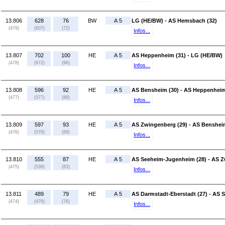
13.806
628
76
BW
A 5
LG (HE/BW) - AS Hemsbach (32)
(479)
(607)
(72)
Infos...
13.807
702
100
HE
A 5
AS Heppenheim (31) - LG (HE/BW)
(478)
(672)
(96)
Infos...
13.808
596
92
HE
A 5
AS Bensheim (30) - AS Heppenheim
(477)
(577)
(88)
Infos...
13.809
597
93
HE
A 5
AS Zwingenberg (29) - AS Benshei
(476)
(578)
(89)
Infos...
13.810
555
87
HE
A 5
AS Seeheim-Jugenheim (28) - AS Z
(475)
(538)
(83)
Infos...
13.811
489
79
HE
A 5
AS Darmstadt-Eberstadt (27) - AS 
(474)
(476)
(76)
Infos...