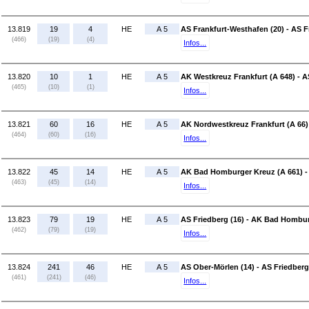
13.819
19
4
HE
A 5
AS Frankfurt-Westhafen (20) - AS F
(466)
(19)
(4)
Infos...
13.820
10
1
HE
A 5
AK Westkreuz Frankfurt (A 648) - A
(465)
(10)
(1)
Infos...
13.821
60
16
HE
A 5
AK Nordwestkreuz Frankfurt (A 66) 
(464)
(60)
(16)
Infos...
13.822
45
14
HE
A 5
AK Bad Homburger Kreuz (A 661) - 
(463)
(45)
(14)
Infos...
13.823
79
19
HE
A 5
AS Friedberg (16) - AK Bad Hombur
(462)
(79)
(19)
Infos...
13.824
241
46
HE
A 5
AS Ober-Mörlen (14) - AS Friedberg
(461)
(241)
(46)
Infos...