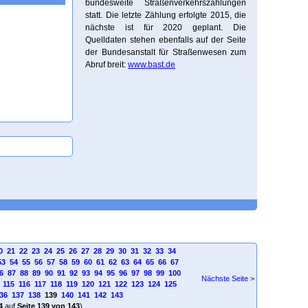
bundesweite Straßenverkehrszählungen
statt. Die letzte Zählung erfolgte 2015, die
nächste ist für 2020 geplant. Die
Quelldaten stehen ebenfalls auf der Seite
der Bundesanstalt für Straßenwesen zum
Abruf breit:
www.bast.de
0
21
22
23
24
25
26
27
28
29
30
31
32
33
34
53
54
55
56
57
58
59
60
61
62
63
64
65
66
67
6
87
88
89
90
91
92
93
94
95
96
97
98
99
100
Nächste Seite >
115
116
117
118
119
120
121
122
123
124
125
36
137
138
139
140
141
142
143
4
auf
Seite 139 von 143
)