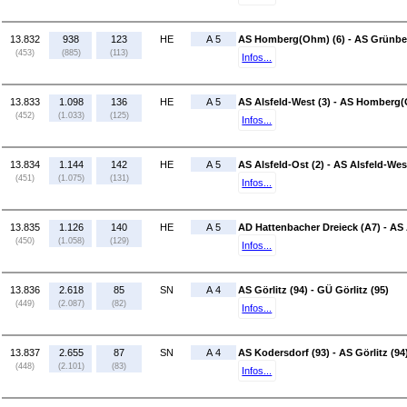
13.832
938
123
HE
A 5
AS Homberg(Ohm) (6) - AS Grünber
(453)
(885)
(113)
Infos...
13.833
1.098
136
HE
A 5
AS Alsfeld-West (3) - AS Homberg(
(452)
(1.033)
(125)
Infos...
13.834
1.144
142
HE
A 5
AS Alsfeld-Ost (2) - AS Alsfeld-Wes
(451)
(1.075)
(131)
Infos...
13.835
1.126
140
HE
A 5
AD Hattenbacher Dreieck (A7) - AS 
(450)
(1.058)
(129)
Infos...
13.836
2.618
85
SN
A 4
AS Görlitz (94) - GÜ Görlitz (95)
(449)
(2.087)
(82)
Infos...
13.837
2.655
87
SN
A 4
AS Kodersdorf (93) - AS Görlitz (94
(448)
(2.101)
(83)
Infos...