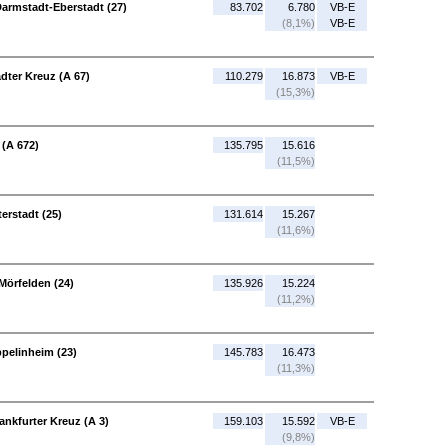
Darmstadt-Eberstadt (27)
83.702
6.780
VB-E
(8,1%)
VB-E
dter Kreuz (A 67)
110.279
16.873
VB-E
(15,3%)
 (A 672)
135.795
15.616
(11,5%)
erstadt (25)
131.614
15.267
(11,6%)
Mörfelden (24)
135.926
15.224
(11,2%)
ppelinheim (23)
145.783
16.473
(11,3%)
ankfurter Kreuz (A 3)
159.103
15.592
VB-E
(9,8%)