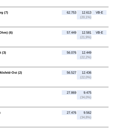
g (7)
62.753
12.613
VB-E
(20,1%)
Ohm) (6)
57.449
12.581
VB-E
(21,9%)
t (3)
56.076
12.449
(22,2%)
Alsfeld-Ost (2)
56.527
12.436
(22,0%)
27.869
9.475
(34,0%)
)
27.476
9.562
(34,8%)