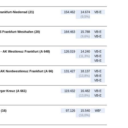
rankfurt-Niederrad (21)
154.462
14.674
VB-E
(9,5%)
S Frankfurt-Westhafen (20)
164.463
15.788
VB-E
(9,6%)
VB-E
- AK Westkreuz Frankfurt (A 648)
126.019
14.240
VB-E
(11,3%)
VB-E
VB-E
AK Nordwestkreuz Frankfurt (A 66)
131.427
18.137
VB-E
(13,8%)
VB-E
VB-E
ger Kreuz (A 661)
119.432
16.482
VB-E
(13,8%)
VB-E
 (16)
97.126
15.540
WB*
(16,0%)