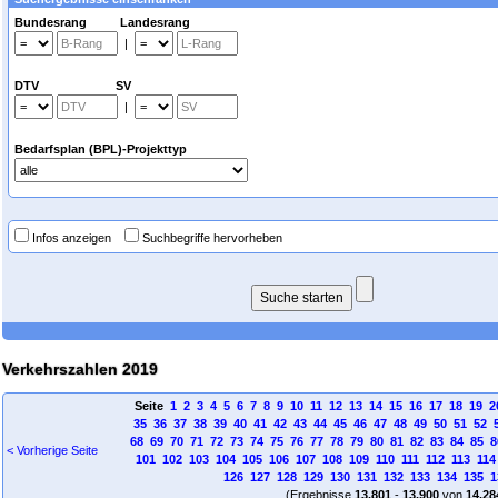
Bundesrang Landesrang
|
DTV SV
|
Bedarfsplan (BPL)-Projekttyp
Infos anzeigen
Suchbegriffe hervorheben
Verkehrszahlen 2019
Seite
1
2
3
4
5
6
7
8
9
10
11
12
13
14
15
16
17
18
19
2
35
36
37
38
39
40
41
42
43
44
45
46
47
48
49
50
51
52
68
69
70
71
72
73
74
75
76
77
78
79
80
81
82
83
84
85
8
< Vorherige Seite
101
102
103
104
105
106
107
108
109
110
111
112
113
114
126
127
128
129
130
131
132
133
134
135
1
(Ergebnisse
13.801
-
13.900
von
14.28