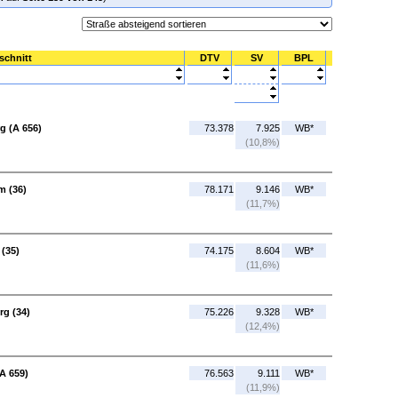
schnitt
DTV
SV
BPL
g (A 656)
73.378
7.925
WB*
(10,8%)
m (36)
78.171
9.146
WB*
(11,7%)
 (35)
74.175
8.604
WB*
(11,6%)
rg (34)
75.226
9.328
WB*
(12,4%)
A 659)
76.563
9.111
WB*
(11,9%)