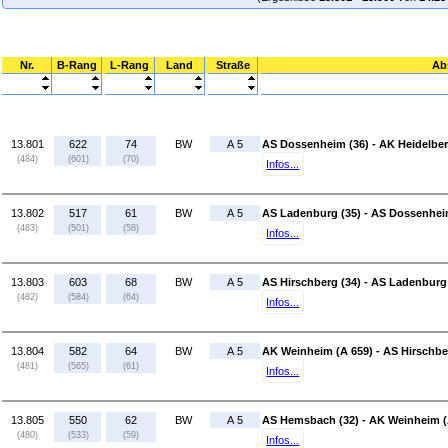
Nr.
B-Rang
L-Rang
Land
Straße
Ab
13.801
622
74
BW
A 5
AS Dossenheim (36) - AK Heidelber
(484)
(601)
(70)
Infos...
13.802
517
61
BW
A 5
AS Ladenburg (35) - AS Dossenhei
(483)
(501)
(58)
Infos...
13.803
603
68
BW
A 5
AS Hirschberg (34) - AS Ladenburg
(482)
(584)
(64)
Infos...
13.804
582
64
BW
A 5
AK Weinheim (A 659) - AS Hirschbe
(481)
(565)
(61)
Infos...
13.805
550
62
BW
A 5
AS Hemsbach (32) - AK Weinheim (
(480)
(533)
(59)
Infos...