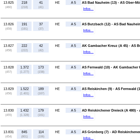
13.825
218
41
HE
A 5
AS Bad Nauheim (13) - AS Ober-Mör
(460)
(218)
(41)
Infos...
13.826
191
37
HE
A 5
AS Butzbach (12) - AS Bad Nauheim
(459)
(191)
(37)
Infos...
13.827
222
42
HE
A 5
AK Gambacher Kreuz (A 45) - AS B
(458)
(222)
(42)
Infos...
13.828
1.372
173
HE
A 5
AS Fernwald (10) - AK Gambacher K
(457)
(1.277)
(158)
Infos...
13.829
1.522
189
HE
A 5
AS Reiskirchen (9) - AS Fernwald (
(456)
(1.401)
(167)
Infos...
13.830
1.432
179
HE
A 5
AD Reiskirchener Dreieck (A 480) - 
(455)
(1.328)
(161)
Infos...
13.831
845
114
HE
A 5
AS Grünberg (7) - AD Reiskirchener
(454)
(801)
(106)
Infos...