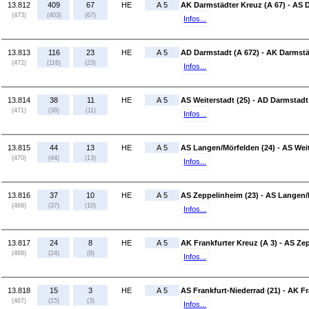
13.812
409
67
HE
A 5
AK Darmstädter Kreuz (A 67) - AS 
(473)
(403)
(67)
Infos...
13.813
116
23
HE
A 5
AD Darmstadt (A 672) - AK Darmstä
(472)
(116)
(23)
Infos...
13.814
38
11
HE
A 5
AS Weiterstadt (25) - AD Darmstadt
(471)
(38)
(11)
Infos...
13.815
44
13
HE
A 5
AS Langen/Mörfelden (24) - AS Weit
(470)
(44)
(13)
Infos...
13.816
37
10
HE
A 5
AS Zeppelinheim (23) - AS Langen/
(469)
(37)
(10)
Infos...
13.817
24
8
HE
A 5
AK Frankfurter Kreuz (A 3) - AS Ze
(468)
(24)
(8)
Infos...
13.818
15
3
HE
A 5
AS Frankfurt-Niederrad (21) - AK Fr
(467)
(15)
(3)
Infos...