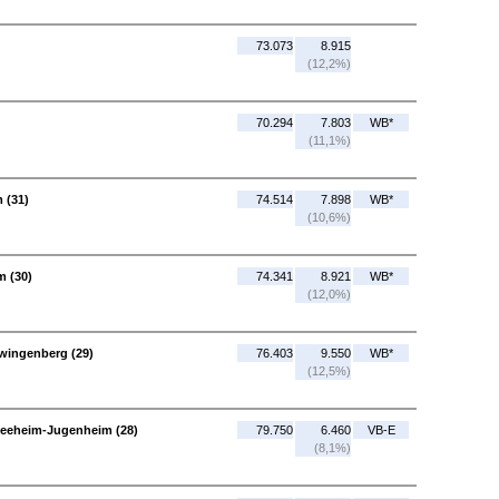
73.073
8.915
(12,2%)
70.294
7.803
WB*
(11,1%)
 (31)
74.514
7.898
WB*
(10,6%)
m (30)
74.341
8.921
WB*
(12,0%)
wingenberg (29)
76.403
9.550
WB*
(12,5%)
Seeheim-Jugenheim (28)
79.750
6.460
VB-E
(8,1%)