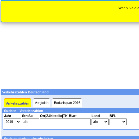
Wenn Sie die
Verkehrszahlen Deutschland
Vergleich
Bedarfsplan 2016
Verkehrszahlen
Suchen - Verkehszahlen
Jahr
Straße
Ort|Zählstelle|TK-Blatt
Land
BPL
Suchergebnisse einschränken