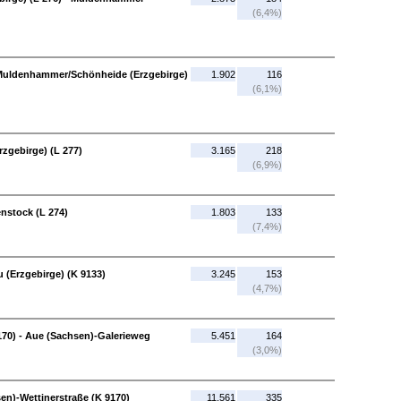
(6,4%)
- Muldenhammer/Schönheide (Erzgebirge)
1.902
116
(6,1%)
rzgebirge) (L 277)
3.165
218
(6,9%)
enstock (L 274)
1.803
133
(7,4%)
 (Erzgebirge) (K 9133)
3.245
153
(4,7%)
170) - Aue (Sachsen)-Galerieweg
5.451
164
(3,0%)
en)-Wettinerstraße (K 9170)
11.561
335