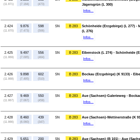
(11.871)
(7.184)
(473)
Jägersgrün (L 300)
Infos...
2.424
9.876
598
SN
B 283
Schönheide (Erzgebirge) (L 277) 
(11.870)
(7.473)
(506)
(L 276)
Infos...
2.425
9.497
556
SN
B 283
Eibenstock (L 274) - Schönheide (E
(11.869)
(7.095)
(464)
Infos...
2.426
9.898
602
SN
B 283
Bockau (Erzgebirge) (K 9133) - Eib
(11.868)
(7.495)
(510)
Infos...
2.427
9.469
550
SN
B 283
Aue (Sachsen)-Galerieweg - Bockau
(11.867)
(7.067)
(458)
Infos...
2.428
8.460
439
SN
B 283
Aue (Sachsen)-Wettinerstraße (K 9
(11.866)
(6.060)
(347)
Infos...
2.429
5.651
200
SN
B 283
Aue (Sachsen) (B 101) - Aue (Sachs