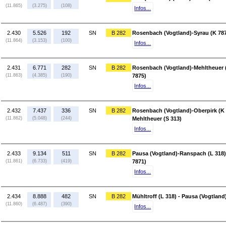
(11.865)
(3.275)
(108)
Infos...
2.430
5.526
192
SN
B 282
Rosenbach (Vogtland)-Syrau (K 787
(11.864)
(3.153)
(100)
Infos...
2.431
6.771
282
SN
B 282
Rosenbach (Vogtland)-Mehltheuer (
(11.863)
(4.385)
(190)
7875)
Infos...
2.432
7.437
336
SN
B 282
Rosenbach (Vogtland)-Oberpirk (K 
(11.862)
(5.048)
(244)
Mehltheuer (S 313)
Infos...
2.433
9.134
511
SN
B 282
Pausa (Vogtland)-Ranspach (L 318)
(11.861)
(6.733)
(419)
7871)
Infos...
2.434
8.888
482
SN
B 282
Mühltroff (L 318) - Pausa (Vogtlan
(11.860)
(6.487)
(390)
Infos...