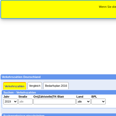
Wenn Sie die
Verkehrszahlen Deutschland
Vergleich
Bedarfsplan 2016
Verkehrszahlen
Suchen - Verkehszahlen
Jahr
Straße
Ort|Zählstelle|TK-Blatt
Land
BPL
Suchergebnisse einschränken