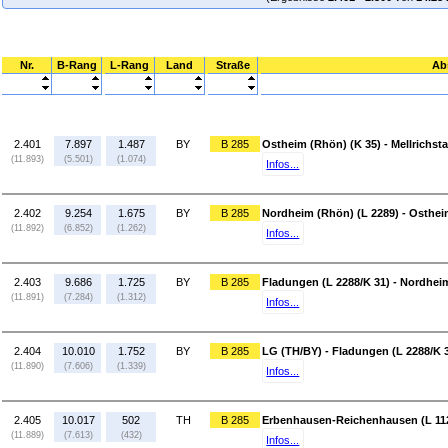
Nr.
B-Rang
L-Rang
Land
Straße
Ab
2.401
7.897
1.487
BY
B 285
Ostheim (Rhön) (K 35) - Mellrichs
(11.893)
(5.501)
(1.074)
Infos...
2.402
9.254
1.675
BY
B 285
Nordheim (Rhön) (L 2289) - Osthei
(11.892)
(6.852)
(1.262)
Infos...
2.403
9.686
1.725
BY
B 285
Fladungen (L 2288/K 31) - Nordhei
(11.891)
(7.284)
(1.312)
Infos...
2.404
10.010
1.752
BY
B 285
LG (TH/BY) - Fladungen (L 2288/K 
(11.890)
(7.606)
(1.339)
Infos...
2.405
10.017
502
TH
B 285
Erbenhausen-Reichenhausen (L 112
(11.889)
(7.613)
(432)
Infos...