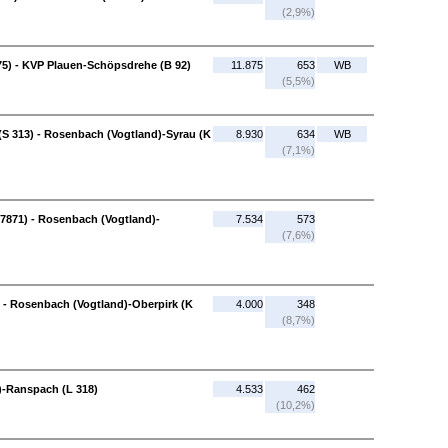
(2,9%)
5) - KVP Plauen-Schöpsdrehe (B 92)
11.875
653
WB
(5,5%)
S 313) - Rosenbach (Vogtland)-Syrau (K
8.930
634
WB
(7,1%)
7871) - Rosenbach (Vogtland)-
7.534
573
(7,6%)
 - Rosenbach (Vogtland)-Oberpirk (K
4.000
348
(8,7%)
d)-Ranspach (L 318)
4.533
462
(10,2%)