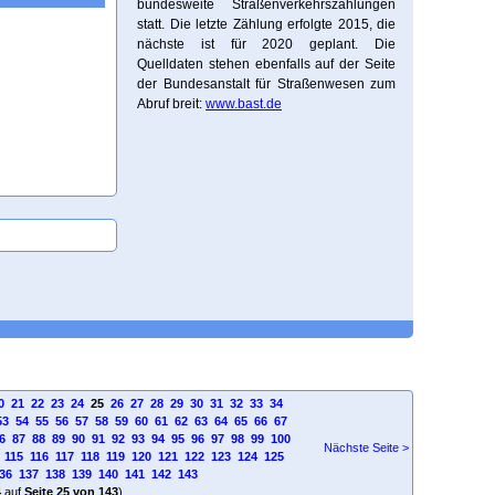
bundesweite Straßenverkehrszählungen
statt. Die letzte Zählung erfolgte 2015, die
nächste ist für 2020 geplant. Die
Quelldaten stehen ebenfalls auf der Seite
der Bundesanstalt für Straßenwesen zum
Abruf breit:
www.bast.de
0
21
22
23
24
25
26
27
28
29
30
31
32
33
34
53
54
55
56
57
58
59
60
61
62
63
64
65
66
67
6
87
88
89
90
91
92
93
94
95
96
97
98
99
100
Nächste Seite >
115
116
117
118
119
120
121
122
123
124
125
36
137
138
139
140
141
142
143
4
auf
Seite 25 von 143
)