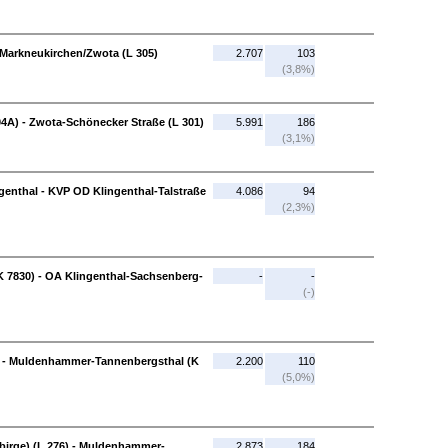
 Markneukirchen/Zwota (L 305)
2.707
103
(3,8%)
04A) - Zwota-Schönecker Straße (L 301)
5.991
186
(3,1%)
enthal - KVP OD Klingenthal-Talstraße
4.086
94
(2,3%)
7830) - OA Klingenthal-Sachsenberg-
-
-
(-)
 - Muldenhammer-Tannenbergsthal (K
2.200
110
(5,0%)
irge) (L 276) - Muldenhammer-
2.873
184