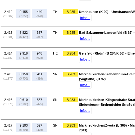
2.412
9.455
440
TH
B 285
Urnshausen (K 90) - Urnshausen/We
(11.882)
(7.053)
(370)
Infos...
2.413
8.822
387
TH
B 285
Bad Salzungen-Langenfeld (B 62) -
(11.881)
(6.422)
(317)
Infos...
2.414
9.918
948
HE
B 284
Gersfeld (Rhön) (B 284/K 66) - Eh
(11.880)
(7.515)
(928)
Infos...
2.415
8.158
411
SN
B 283
Markneukirchen-Siebenbrunn-Breite
(11.879)
(5.759)
(319)
(Vogtland) (B 92)
Infos...
2.416
9.610
567
SN
B 283
Markneukirchen-Klingenthaler Stra
(11.878)
(7.208)
(475)
Siebenbrunn-Breitenfelder Straße (
Infos...
2.417
9.193
527
SN
B 283
Markneukirchen/Zwota (L 305) - Ma
(11.877)
(6.791)
(435)
7841)