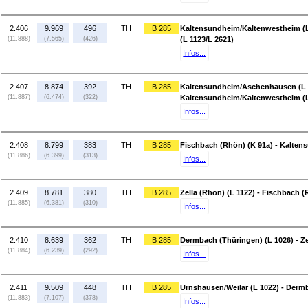
2.406
9.969
496
TH
B 285
Kaltensundheim/Kaltenwestheim (
(11.888)
(7.565)
(426)
(L 1123/L 2621)
Infos...
2.407
8.874
392
TH
B 285
Kaltensundheim/Aschenhausen (L 1
(11.887)
(6.474)
(322)
Kaltensundheim/Kaltenwestheim (L
Infos...
2.408
8.799
383
TH
B 285
Fischbach (Rhön) (K 91a) - Kalte
(11.886)
(6.399)
(313)
Infos...
2.409
8.781
380
TH
B 285
Zella (Rhön) (L 1122) - Fischbach (
(11.885)
(6.381)
(310)
Infos...
2.410
8.639
362
TH
B 285
Dermbach (Thüringen) (L 1026) - Ze
(11.884)
(6.239)
(292)
Infos...
2.411
9.509
448
TH
B 285
Urnshausen/Weilar (L 1022) - Derm
(11.883)
(7.107)
(378)
Infos...