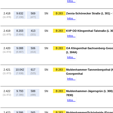
Infos...
2.418
9.632
569
SN
B 283
Zwota-Schönecker Straße (L 301) -
(11.876)
(7.230)
(477)
Infos...
2.419
8.203
413
SN
B 283
KVP OD Klingenthal-Talstraße (L 3
(11.875)
(5.804)
(321)
Infos...
2.420
9.088
506
SN
B 283
OA Klingenthal-Sachsenberg-Georg
(11.874)
(6.687)
(414)
(L 304A)
Infos...
2.421
10.042
617
SN
B 283
Muldenhammer-Tannenbergsthal (K 
(11.873)
(7.638)
(525)
Georgenthal
Infos...
2.422
9.793
588
SN
B 283
Muldenhammer-Jägersgrün (L 300)
(11.872)
(7.390)
(496)
7830)
Infos...
2.423
9.586
565
SN
B 283
Muldenhammer/Schönheide (Erzgeb