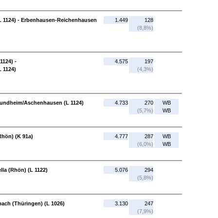
L 1124) - Erbenhausen-Reichenhausen
1.449
128
(8,8%)
124) -
4.575
197
 1124)
(4,3%)
nsundheim/Aschenhausen (L 1124)
4.733
270
WB
(5,7%)
WB
Rhön) (K 91a)
4.777
287
WB
(6,0%)
WB
lla (Rhön) (L 1122)
5.076
294
(5,8%)
bach (Thüringen) (L 1026)
3.130
247
(7,9%)