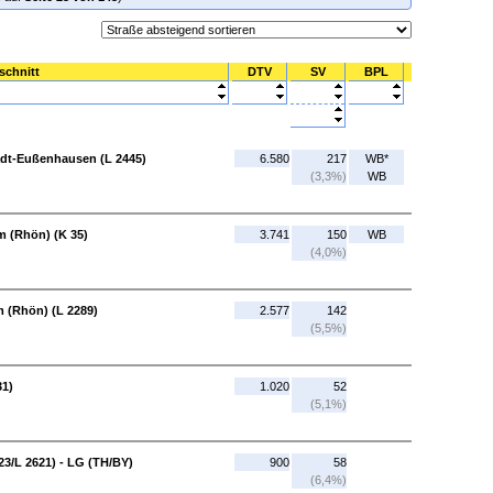
schnitt
DTV
SV
BPL
tadt-Eußenhausen (L 2445)
6.580
217
WB*
(3,3%)
WB
m (Rhön) (K 35)
3.741
150
WB
(4,0%)
m (Rhön) (L 2289)
2.577
142
(5,5%)
31)
1.020
52
(5,1%)
3/L 2621) - LG (TH/BY)
900
58
(6,4%)