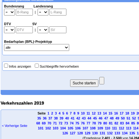
Bundesrang Landesrang
|
DTV SV
|
Bedarfsplan (BPL)-Projekttyp
Infos anzeigen
Suchbegriffe hervorheben
Verkehrszahlen 2019
Seite
1
2
3
4
5
6
7
8
9
10
11
12
13
14
15
16
17
18
19
2
35
36
37
38
39
40
41
42
43
44
45
46
47
48
49
50
51
52
68
69
70
71
72
73
74
75
76
77
78
79
80
81
82
83
84
85
8
< Vorherige Seite
101
102
103
104
105
106
107
108
109
110
111
112
113
114
126
127
128
129
130
131
132
133
134
135
1
(Ergebnisse
2.401
-
2.500
von
14.28