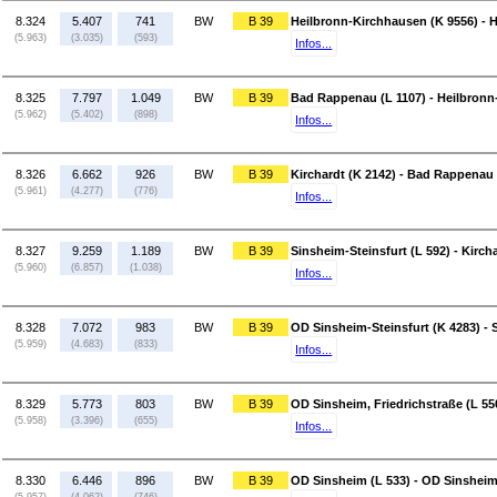
8.324
5.407
741
BW
B 39
Heilbronn-Kirchhausen (K 9556) - 
(5.963)
(3.035)
(593)
Infos...
8.325
7.797
1.049
BW
B 39
Bad Rappenau (L 1107) - Heilbronn
(5.962)
(5.402)
(898)
Infos...
8.326
6.662
926
BW
B 39
Kirchardt (K 2142) - Bad Rappenau 
(5.961)
(4.277)
(776)
Infos...
8.327
9.259
1.189
BW
B 39
Sinsheim-Steinsfurt (L 592) - Kirch
(5.960)
(6.857)
(1.038)
Infos...
8.328
7.072
983
BW
B 39
OD Sinsheim-Steinsfurt (K 4283) - 
(5.959)
(4.683)
(833)
Infos...
8.329
5.773
803
BW
B 39
OD Sinsheim, Friedrichstraße (L 55
(5.958)
(3.396)
(655)
Infos...
8.330
6.446
896
BW
B 39
OD Sinsheim (L 533) - OD Sinsheim,