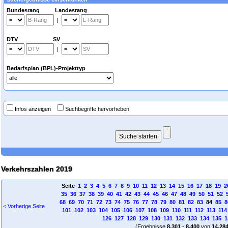
Bundesrang Landesrang
|
DTV SV
|
Bedarfsplan (BPL)-Projekttyp
Infos anzeigen
Suchbegriffe hervorheben
Verkehrszahlen 2019
Seite
1
2
3
4
5
6
7
8
9
10
11
12
13
14
15
16
17
18
19
2
35
36
37
38
39
40
41
42
43
44
45
46
47
48
49
50
51
52
68
69
70
71
72
73
74
75
76
77
78
79
80
81
82
83
84
85
8
< Vorherige Seite
101
102
103
104
105
106
107
108
109
110
111
112
113
114
126
127
128
129
130
131
132
133
134
135
1
(Ergebnisse
8.301
-
8.400
von
14.28