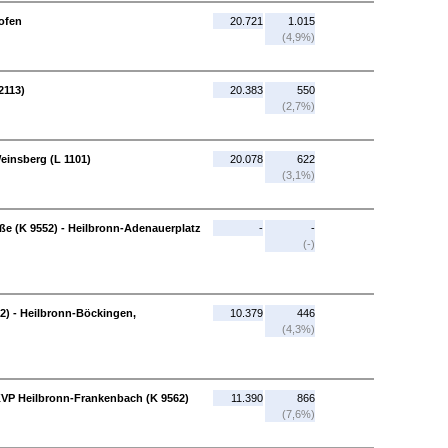
hofen
20.721
1.015
(4,9%)
2113)
20.383
550
(2,7%)
einsberg (L 1101)
20.078
622
(3,1%)
ße (K 9552) - Heilbronn-Adenauerplatz
-
-
(-)
2) - Heilbronn-Böckingen,
10.379
446
(4,3%)
KVP Heilbronn-Frankenbach (K 9562)
11.390
866
(7,6%)