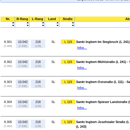
Nr.
B-Rang
L-Rang
Land
Straße
Ab
8.301
10.042
218
SL
L 119
Sankt Ingbert-Im Stegbruch (L 241)
(5.986)
(7.638)
(139)
Infos...
8.302
10.042
218
SL
L 119
Sankt Ingbert-Mühlstraße (L 241) -
(5.985)
(7.638)
(139)
Infos...
8.303
10.042
218
SL
L 119
Sankt Ingbert-Oststraße (L 111) - S
(5.984)
(7.638)
(139)
Infos...
8.304
10.042
218
SL
L 119
Sankt Ingbert-Spieser Landstraße (L
(5.983)
(7.638)
(139)
Infos...
8.305
10.042
218
SL
L 119
Sankt Ingbert-Josefstaler Straße (L
(5.982)
(7.638)
(139)
(L 243)