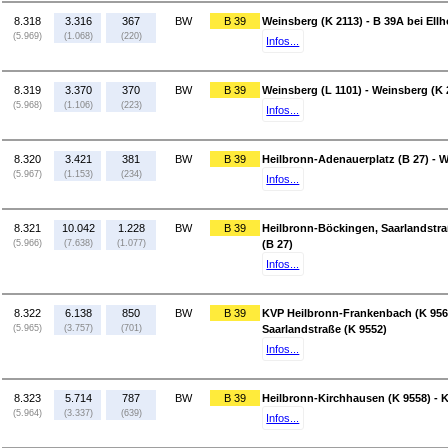
8.318
3.316
367
BW
B 39
Weinsberg (K 2113) - B 39A bei Ell
(5.969)
(1.068)
(220)
Infos...
8.319
3.370
370
BW
B 39
Weinsberg (L 1101) - Weinsberg (K 
(5.968)
(1.106)
(223)
Infos...
8.320
3.421
381
BW
B 39
Heilbronn-Adenauerplatz (B 27) - W
(5.967)
(1.153)
(234)
Infos...
8.321
10.042
1.228
BW
B 39
Heilbronn-Böckingen, Saarlandstra
(5.966)
(7.638)
(1.077)
(B 27)
Infos...
8.322
6.138
850
BW
B 39
KVP Heilbronn-Frankenbach (K 956
(5.965)
(3.757)
(701)
Saarlandstraße (K 9552)
Infos...
8.323
5.714
787
BW
B 39
Heilbronn-Kirchhausen (K 9558) - 
(5.964)
(3.337)
(639)
Infos...