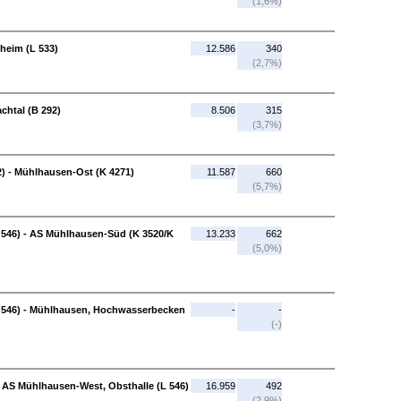
(1,6%)
heim (L 533)
12.586
340
(2,7%)
chtal (B 292)
8.506
315
(3,7%)
) - Mühlhausen-Ost (K 4271)
11.587
660
(5,7%)
 546) - AS Mühlhausen-Süd (K 3520/K
13.233
662
(5,0%)
 546) - Mühlhausen, Hochwasserbecken
-
-
(-)
- AS Mühlhausen-West, Obsthalle (L 546)
16.959
492
(2,9%)