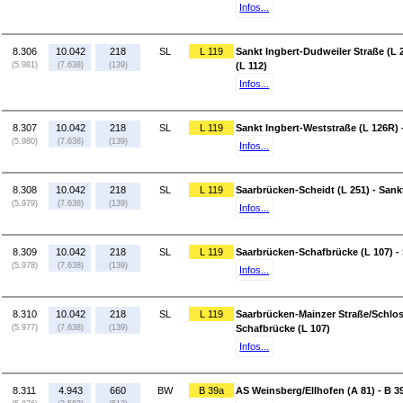
Infos...
8.306
10.042
218
SL
L 119
Sankt Ingbert-Dudweiler Straße (L 2
(5.981)
(7.638)
(139)
(L 112)
Infos...
8.307
10.042
218
SL
L 119
Sankt Ingbert-Weststraße (L 126R) 
(5.980)
(7.638)
(139)
Infos...
8.308
10.042
218
SL
L 119
Saarbrücken-Scheidt (L 251) - Sank
(5.979)
(7.638)
(139)
Infos...
8.309
10.042
218
SL
L 119
Saarbrücken-Schafbrücke (L 107) -
(5.978)
(7.638)
(139)
Infos...
8.310
10.042
218
SL
L 119
Saarbrücken-Mainzer Straße/Schlos
(5.977)
(7.638)
(139)
Schafbrücke (L 107)
Infos...
8.311
4.943
660
BW
B 39a
AS Weinsberg/Ellhofen (A 81) - B 39