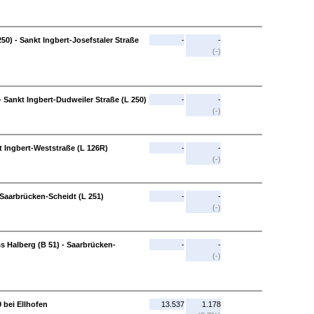
50) - Sankt Ingbert-Josefstaler Straße
-
-
(-)
- Sankt Ingbert-Dudweiler Straße (L 250)
-
-
(-)
t Ingbert-Weststraße (L 126R)
-
-
(-)
 Saarbrücken-Scheidt (L 251)
-
-
(-)
s Halberg (B 51) - Saarbrücken-
-
-
(-)
 bei Ellhofen
13.537
1.178