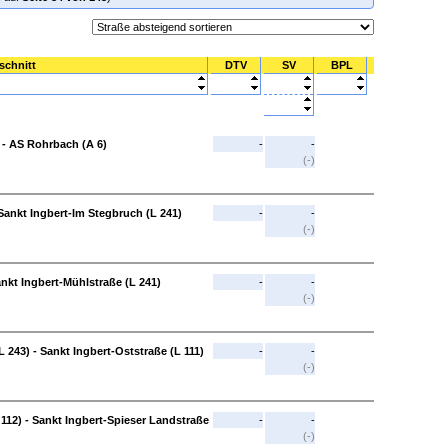
schnitt
DTV
SV
BPL
 - AS Rohrbach (A 6)
-
-
(-)
 Sankt Ingbert-Im Stegbruch (L 241)
-
-
(-)
ankt Ingbert-Mühlstraße (L 241)
-
-
(-)
 243) - Sankt Ingbert-Oststraße (L 111)
-
-
(-)
 112) - Sankt Ingbert-Spieser Landstraße
-
-
(-)