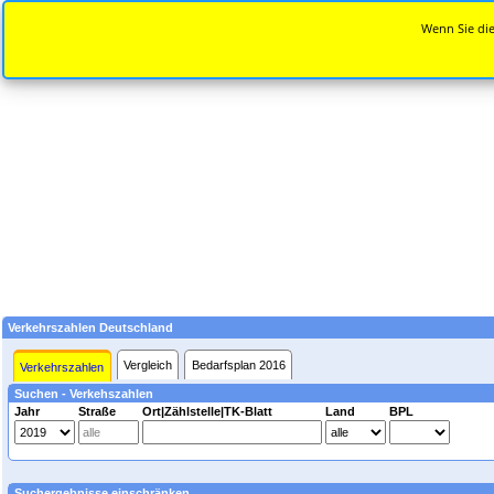
Wenn Sie die
Verkehrszahlen Deutschland
Vergleich
Bedarfsplan 2016
Verkehrszahlen
Suchen - Verkehszahlen
Jahr
Straße
Ort|Zählstelle|TK-Blatt
Land
BPL
Suchergebnisse einschränken