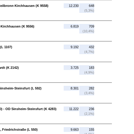
Heilbronn-Kirchhausen (K 9558)
12.230
648
(5,3%)
-Kirchhausen (K 9556)
6.819
709
(10,4%)
(L 1107)
9.192
432
(4,7%)
ardt (K 2142)
3.725
183
(4,9%)
Sinsheim-Steinsfurt (L 592)
8.301
282
(3,4%)
0) - OD Sinsheim-Steinsfurt (K 4283)
11.222
236
(2,1%)
 Friedrichstraße (L 550)
9.663
155