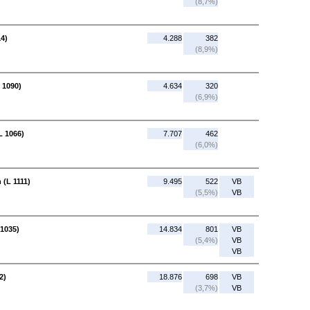
(8,7%)
14)
4.288
382
(8,9%)
 1090)
4.634
320
(6,9%)
L 1066)
7.707
462
(6,0%)
 (L 1111)
9.495
522
VB
(5,5%)
VB
 1035)
14.834
801
VB
(5,4%)
VB
VB
2)
18.876
698
VB
(3,7%)
VB