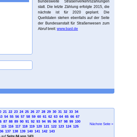
bundesweite Straßenverkehrszählungen
statt. Die letzte Zählung erfolgte 2015, die
nächste ist für 2020 geplant. Die
Quelldaten stehen ebenfalls auf der Seite
der Bundesanstalt für Straßenwesen zum
Abruf breit:
www.bast.de
0
21
22
23
24
25
26
27
28
29
30
31
32
33
34
53
54
55
56
57
58
59
60
61
62
63
64
65
66
67
6
87
88
89
90
91
92
93
94
95
96
97
98
99
100
Nächste Seite >
115
116
117
118
119
120
121
122
123
124
125
36
137
138
139
140
141
142
143
4
auf
Seite 84 von 143
)