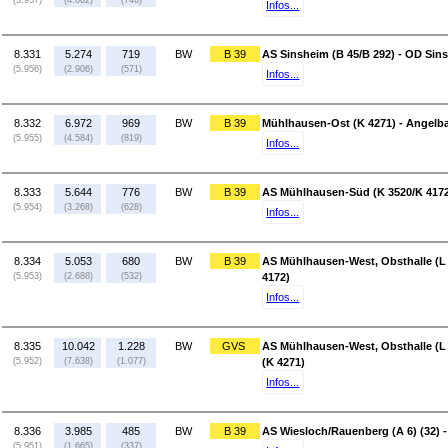
(5.957)
(4.062)
(746)
Infos...
8.331
5.274
719
BW
B 39
AS Sinsheim (B 45/B 292) - OD Sins
(5.956)
(2.906)
(571)
Infos...
8.332
6.972
969
BW
B 39
Mühlhausen-Ost (K 4271) - Angelba
(5.955)
(4.584)
(819)
Infos...
8.333
5.644
776
BW
B 39
AS Mühlhausen-Süd (K 3520/K 4172
(5.954)
(3.268)
(628)
Infos...
8.334
5.053
680
BW
B 39
AS Mühlhausen-West, Obsthalle (L
(5.953)
(2.688)
(532)
4172)
Infos...
8.335
10.042
1.228
BW
GVS
AS Mühlhausen-West, Obsthalle (L
(5.952)
(7.638)
(1.077)
(K 4271)
Infos...
8.336
3.985
485
BW
B 39
AS Wiesloch/Rauenberg (A 6) (32) 
(5.951)
(1.665)
(337)