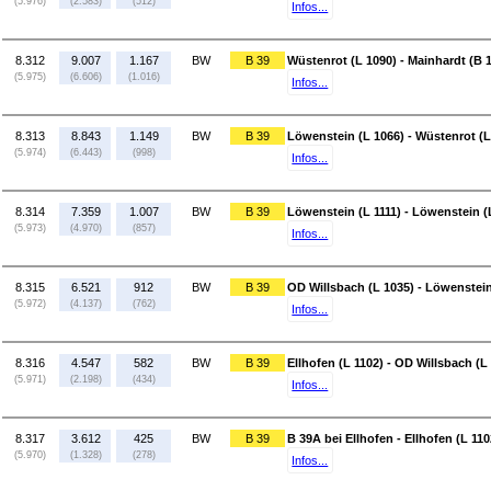
(5.976)
(2.583)
(512)
Infos...
8.312
9.007
1.167
BW
B 39
Wüstenrot (L 1090) - Mainhardt (B 
(5.975)
(6.606)
(1.016)
Infos...
8.313
8.843
1.149
BW
B 39
Löwenstein (L 1066) - Wüstenrot (L
(5.974)
(6.443)
(998)
Infos...
8.314
7.359
1.007
BW
B 39
Löwenstein (L 1111) - Löwenstein (
(5.973)
(4.970)
(857)
Infos...
8.315
6.521
912
BW
B 39
OD Willsbach (L 1035) - Löwenstein
(5.972)
(4.137)
(762)
Infos...
8.316
4.547
582
BW
B 39
Ellhofen (L 1102) - OD Willsbach (L
(5.971)
(2.198)
(434)
Infos...
8.317
3.612
425
BW
B 39
B 39A bei Ellhofen - Ellhofen (L 110
(5.970)
(1.328)
(278)
Infos...