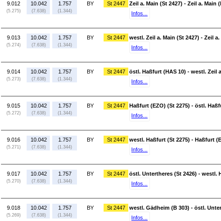
9.012
10.042
1.757
BY
St 2447
Zeil a. Main (St 2427) - Zeil a. Main
(5.275)
(7.638)
(1.344)
Infos...
9.013
10.042
1.757
BY
St 2447
westl. Zeil a. Main (St 2427) - Zeil a
(5.274)
(7.638)
(1.344)
Infos...
9.014
10.042
1.757
BY
St 2447
östl. Haßfurt (HAS 10) - westl. Zeil 
(5.273)
(7.638)
(1.344)
Infos...
9.015
10.042
1.757
BY
St 2447
Haßfurt (EZO) (St 2275) - östl. Haßf
(5.272)
(7.638)
(1.344)
Infos...
9.016
10.042
1.757
BY
St 2447
westl. Haßfurt (St 2275) - Haßfurt (
(5.271)
(7.638)
(1.344)
Infos...
9.017
10.042
1.757
BY
St 2447
östl. Untertheres (St 2426) - westl. 
(5.270)
(7.638)
(1.344)
Infos...
9.018
10.042
1.757
BY
St 2447
westl. Gädheim (B 303) - östl. Unte
(5.269)
(7.638)
(1.344)
Infos...