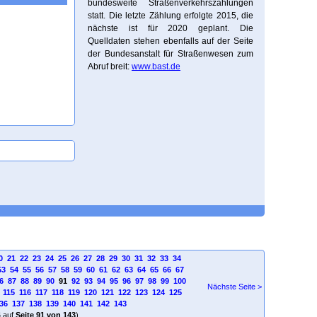
bundesweite Straßenverkehrszählungen
statt. Die letzte Zählung erfolgte 2015, die
nächste ist für 2020 geplant. Die
Quelldaten stehen ebenfalls auf der Seite
der Bundesanstalt für Straßenwesen zum
Abruf breit:
www.bast.de
0
21
22
23
24
25
26
27
28
29
30
31
32
33
34
53
54
55
56
57
58
59
60
61
62
63
64
65
66
67
6
87
88
89
90
91
92
93
94
95
96
97
98
99
100
Nächste Seite >
115
116
117
118
119
120
121
122
123
124
125
36
137
138
139
140
141
142
143
4
auf
Seite 91 von 143
)