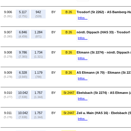
9.006
5.117
942
BY
B 26
Trosdorf (St 2262) - AS Bamberg-Ha
(5.281)
(2.751)
(529)
Infos...
9.007
6.846
1.284
BY
B 26
nördl. Dippach (HAS 33) - Trosdorf 
(5.280)
(4.459)
(871)
Infos...
9.008
9.786
1.734
BY
B 26
Eltmann (St 2274) - nördl. Dippach
(5.279)
(7.383)
(1.321)
Infos...
9.009
6.328
1.179
BY
B 26
AS Eltmann (A 70) - Eltmann (St 22
(5.278)
(3.945)
(766)
Infos...
9.010
10.042
1.757
BY
St 2447
Ebelsbach (St 2274) - AS Eltmann (
(5.277)
(7.638)
(1.344)
Infos...
9.011
10.042
1.757
BY
St 2447
Zeil a. Main (HAS 16) - Ebelsbach (S
(5.276)
(7.638)
(1.344)
Infos...