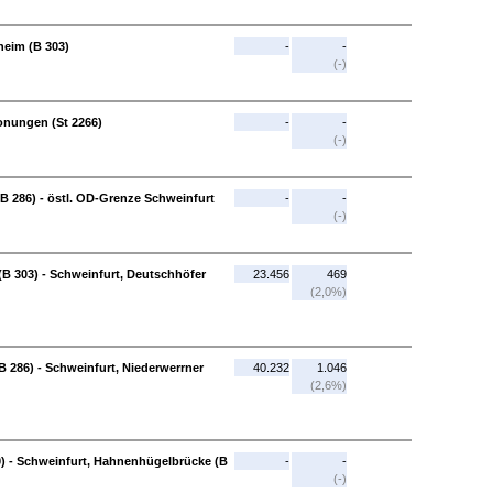
heim (B 303)
-
-
(-)
onungen (St 2266)
-
-
(-)
B 286) - östl. OD-Grenze Schweinfurt
-
-
(-)
(B 303) - Schweinfurt, Deutschhöfer
23.456
469
(2,0%)
 286) - Schweinfurt, Niederwerrner
40.232
1.046
(2,6%)
0) - Schweinfurt, Hahnenhügelbrücke (B
-
-
(-)