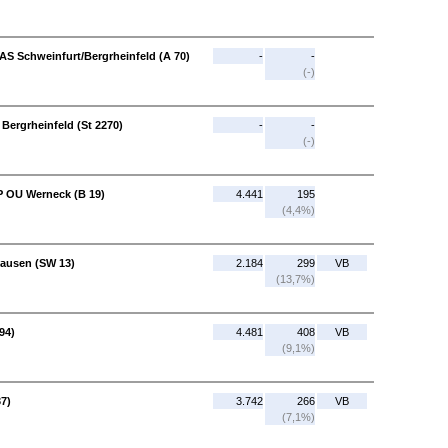
 AS Schweinfurt/Bergrheinfeld (A 70)
-
-
(-)
Bergrheinfeld (St 2270)
-
-
(-)
P OU Werneck (B 19)
4.441
195
(4,4%)
hausen (SW 13)
2.184
299
VB
(13,7%)
94)
4.481
408
VB
(9,1%)
37)
3.742
266
VB
(7,1%)