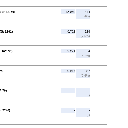
fen (A 70)
13.069
444
(3,4%)
(St 2262)
8.782
228
(2,6%)
 (HAS 33)
2.271
84
(3,7%)
74)
9.917
337
(3,4%)
A 70)
-
-
(-)
t 2274)
-
-
(-)