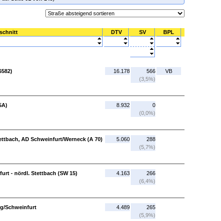
schnitt
DTV
SV
BPL
6582)
16.178
566
VB
(3,5%)
5A)
8.932
0
(0,0%)
Stettbach, AD Schweinfurt/Werneck (A 70)
5.060
288
(5,7%)
t - nördl. Stettbach (SW 15)
4.163
266
(6,4%)
g/Schweinfurt
4.489
265
(5,9%)