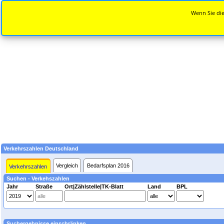
Wenn Sie die
Verkehrszahlen Deutschland
Vergleich
Bedarfsplan 2016
Verkehrszahlen
Suchen - Verkehszahlen
Jahr
Straße
Ort|Zählstelle|TK-Blatt
Land
BPL
Suchergebnisse einschränken