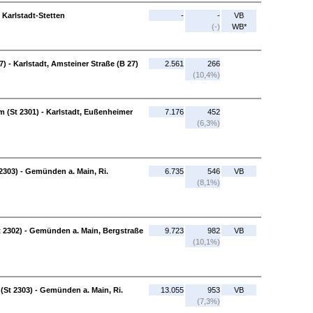
 Karlstadt-Stetten
-
-
VB
(-)
WB*
) - Karlstadt, Amsteiner Straße (B 27)
2.561
266
(10,4%)
 (St 2301) - Karlstadt, Eußenheimer
7.176
452
(6,3%)
2303) - Gemünden a. Main, Ri.
6.735
546
VB
(8,1%)
 2302) - Gemünden a. Main, Bergstraße
9.723
982
VB
(10,1%)
(St 2303) - Gemünden a. Main, Ri.
13.055
953
VB
(7,3%)