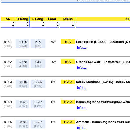
Nr.
B-Rang
L-Rang
Land
Straße
Ab
9.001
4.175
518
BW
B 27
Lottstetten (L 165A) - Jestetten (K 
(5.286)
(1.841)
(370)
Infos...
9.002
6.770
938
BW
B 27
Grenze Schweiz - Lottstetten (L 16
(5.285)
(4.384)
(788)
Infos...
9.003
8.648
1.595
BY
B 26a
nördl. Stettbach (SW 15) - nördl. 
(5.284)
(6.248)
(1.182)
Infos...
9.004
9.054
1.642
BY
B 26a
Bauamtsgrenze Würzburg/Schweinfur
(5.283)
(6.653)
(1.229)
Infos...
9.005
8.904
1.627
BY
B 26a
Arnstein - Bauamtsgrenze Würzbur
(5.282)
(6.503)
(1.214)
Infos...