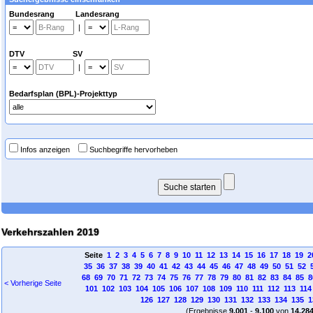
Bundesrang Landesrang
|
DTV SV
|
Bedarfsplan (BPL)-Projekttyp
Infos anzeigen
Suchbegriffe hervorheben
Verkehrszahlen 2019
Seite
1
2
3
4
5
6
7
8
9
10
11
12
13
14
15
16
17
18
19
2
35
36
37
38
39
40
41
42
43
44
45
46
47
48
49
50
51
52
68
69
70
71
72
73
74
75
76
77
78
79
80
81
82
83
84
85
8
< Vorherige Seite
101
102
103
104
105
106
107
108
109
110
111
112
113
114
126
127
128
129
130
131
132
133
134
135
1
(Ergebnisse
9.001
-
9.100
von
14.28