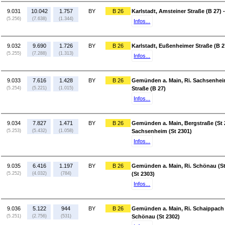
9.031
10.042
1.757
BY
B 26
Karlstadt, Amsteiner Straße (B 27) -
(5.256)
(7.638)
(1.344)
Infos...
9.032
9.690
1.726
BY
B 26
Karlstadt, Eußenheimer Straße (B 27
(5.255)
(7.288)
(1.313)
Infos...
9.033
7.616
1.428
BY
B 26
Gemünden a. Main, Ri. Sachsenheim
(5.254)
(5.221)
(1.015)
Straße (B 27)
Infos...
9.034
7.827
1.471
BY
B 26
Gemünden a. Main, Bergstraße (St 
(5.253)
(5.432)
(1.058)
Sachsenheim (St 2301)
Infos...
9.035
6.416
1.197
BY
B 26
Gemünden a. Main, Ri. Schönau (St
(5.252)
(4.032)
(784)
(St 2303)
Infos...
9.036
5.122
944
BY
B 26
Gemünden a. Main, Ri. Schaippach 
(5.251)
(2.756)
(531)
Schönau (St 2302)