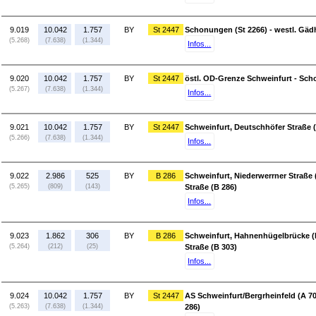
9.019
10.042
1.757
BY
St 2447
Schonungen (St 2266) - westl. Gäd
(5.268)
(7.638)
(1.344)
Infos...
9.020
10.042
1.757
BY
St 2447
östl. OD-Grenze Schweinfurt - Sch
(5.267)
(7.638)
(1.344)
Infos...
9.021
10.042
1.757
BY
St 2447
Schweinfurt, Deutschhöfer Straße (
(5.266)
(7.638)
(1.344)
Infos...
9.022
2.986
525
BY
B 286
Schweinfurt, Niederwerrner Straße 
(5.265)
(809)
(143)
Straße (B 286)
Infos...
9.023
1.862
306
BY
B 286
Schweinfurt, Hahnenhügelbrücke (B
(5.264)
(212)
(25)
Straße (B 303)
Infos...
9.024
10.042
1.757
BY
St 2447
AS Schweinfurt/Bergrheinfeld (A 7
(5.263)
(7.638)
(1.344)
286)