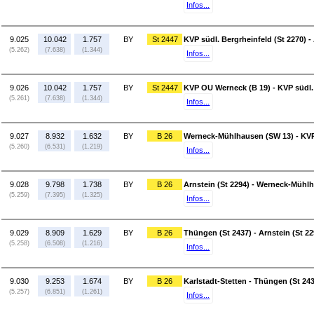
Infos...
9.025
10.042
1.757
BY
St 2447
KVP südl. Bergrheinfeld (St 2270) -
(5.262)
(7.638)
(1.344)
Infos...
9.026
10.042
1.757
BY
St 2447
KVP OU Werneck (B 19) - KVP südl. 
(5.261)
(7.638)
(1.344)
Infos...
9.027
8.932
1.632
BY
B 26
Werneck-Mühlhausen (SW 13) - KV
(5.260)
(6.531)
(1.219)
Infos...
9.028
9.798
1.738
BY
B 26
Arnstein (St 2294) - Werneck-Mühl
(5.259)
(7.395)
(1.325)
Infos...
9.029
8.909
1.629
BY
B 26
Thüngen (St 2437) - Arnstein (St 22
(5.258)
(6.508)
(1.216)
Infos...
9.030
9.253
1.674
BY
B 26
Karlstadt-Stetten - Thüngen (St 24
(5.257)
(6.851)
(1.261)
Infos...