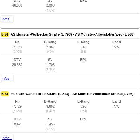
DTV
SV
BPL
46.631
2.098
(4,5%)
Infos...
B 51
AS Münster-Wolbecker Straße (L 793) - AS Münster-Albersloher Weg (L 586)
Nr.
B-Rang
L-Rang
Land
7.728
2.451
613
NW
(6.559)
(456)
(74)
DTV
SV
BPL
29.881
1.703
(5,7%)
Infos...
B 51
Münster-Warendorfer Straße (L 843) - AS Münster-Wolbecker Straße (L 793)
Nr.
B-Rang
L-Rang
Land
7.729
3.692
826
NW
(6.558)
(1.402)
(254)
DTV
SV
BPL
18.420
1.455
(7,9%)
Infos...