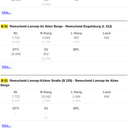
(7,6%)
Infos...
B 51
Remscheid-Lennep-Im Alten Berge - Remscheid-Engelsburg (L 412)
Nr.
B-Rang
L-Rang
Land
7.721
4.044
892
NW
(6.566)
(1.718)
(317)
DTV
SV
BPL
16.699
852
(5,1%)
Infos...
B 51
Remscheid-Lennep-Kölner Straße (B 229) - Remscheid-Lennep-Im Alten
Berge
Nr.
B-Rang
L-Rang
Land
7.722
10.042
2.049
NW
(6.565)
(7.638)
(1.462)
DTV
SV
BPL
-
-
(-)
Infos...