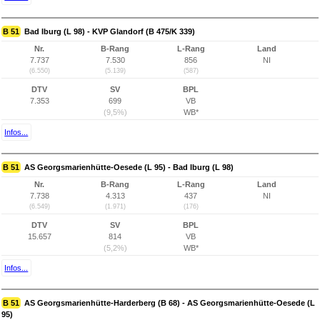
B 51
Bad Iburg (L 98) - KVP Glandorf (B 475/K 339)
Nr.
B-Rang
L-Rang
Land
7.737
7.530
856
NI
(6.550)
(5.139)
(587)
DTV
SV
BPL
7.353
699
VB
(9,5%)
WB*
Infos...
B 51
AS Georgsmarienhütte-Oesede (L 95) - Bad Iburg (L 98)
Nr.
B-Rang
L-Rang
Land
7.738
4.313
437
NI
(6.549)
(1.971)
(176)
DTV
SV
BPL
15.657
814
VB
(5,2%)
WB*
Infos...
B 51
AS Georgsmarienhütte-Harderberg (B 68) - AS Georgsmarienhütte-Oesede (L
95)