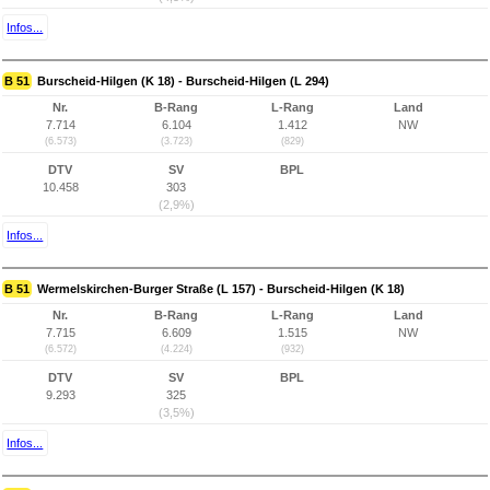
Infos...
B 51
Burscheid-Hilgen (K 18) - Burscheid-Hilgen (L 294)
Nr.
B-Rang
L-Rang
Land
7.714
6.104
1.412
NW
(6.573)
(3.723)
(829)
DTV
SV
BPL
10.458
303
(2,9%)
Infos...
B 51
Wermelskirchen-Burger Straße (L 157) - Burscheid-Hilgen (K 18)
Nr.
B-Rang
L-Rang
Land
7.715
6.609
1.515
NW
(6.572)
(4.224)
(932)
DTV
SV
BPL
9.293
325
(3,5%)
Infos...