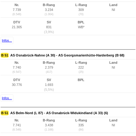
Nr.
B-Rang
L-Rang
Land
7.739
3.234
309
NI
(6.548)
(1.004)
(70)
DTV
SV
BPL
21.305
831
WB*
(3,9%)
Infos...
B 51
AS Osnabrück-Nahne (A 30) - AS Georgsmarienhütte-Harderberg (B 68)
Nr.
B-Rang
L-Rang
Land
7.740
2.379
222
NI
(6.547)
(417)
(25)
DTV
SV
BPL
30.776
1.693
(5,5%)
Infos...
B 51
AS Belm-Nord (L 87) - AS Osnabrück-Widukindland (A 33) (6)
Nr.
B-Rang
L-Rang
Land
7.741
3.438
335
NI
(6.546)
(1.168)
(84)