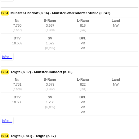
B 51
Münster-Handorf (K 16) - Münster-Warendorfer Straße (L 843)
Nr.
B-Rang
L-Rang
Land
7.730
3.667
818
NW
(6.557)
(1.380)
(247)
DTV
SV
BPL
18.559
1.522
VB
(8,2%)
VB
Infos...
B 51
Telgte (K 17) - Münster-Handorf (K 16)
Nr.
B-Rang
L-Rang
Land
7.731
3.679
822
NW
(6.556)
(1.392)
(251)
DTV
SV
BPL
18.500
1.258
VB
(6,8%)
VB
VB
Infos...
B 51
Telgte (L 811) - Telgte (K 17)