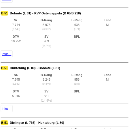
B 51
Bohmte (L 81) - KVP Ostercappeln (B 65/B 218)
Nr.
B-Rang
L-Rang
Land
7.744
5.973
638
NI
(6.543)
(3.592)
(371)
DTV
SV
BPL
10.752
989
(9,2%)
Infos...
B 51
Hunteburg (L 80) - Bohmte (L 81)
Nr.
B-Rang
L-Rang
Land
7.745
8.246
956
NI
(6.542)
(5.846)
(687)
DTV
SV
BPL
5.916
881
(14,9%)
Infos...
B 51
Dielingen (L 766) - Hunteburg (L 80)