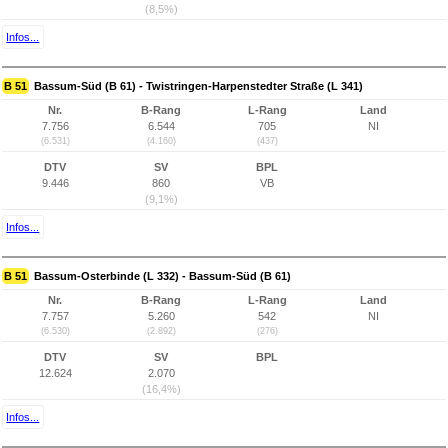
(8,5%)
Infos...
B 51
Bassum-Süd (B 61) - Twistringen-Harpenstedter Straße (L 341)
Nr.
B-Rang
L-Rang
Land
7.756
6.544
705
NI
(6.531)
(4.160)
(437)
DTV
SV
BPL
9.446
860
VB
(9,1%)
Infos...
B 51
Bassum-Osterbinde (L 332) - Bassum-Süd (B 61)
Nr.
B-Rang
L-Rang
Land
7.757
5.260
542
NI
(6.530)
(2.892)
(276)
DTV
SV
BPL
12.624
2.070
(16,4%)
Infos...