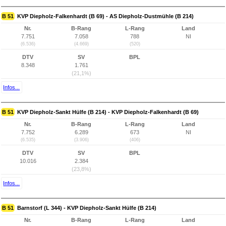
B 51
KVP Diepholz-Falkenhardt (B 69) - AS Diepholz-Dustmühle (B 214)
Nr.
B-Rang
L-Rang
Land
7.751
7.058
788
NI
(6.536)
(4.669)
(520)
DTV
SV
BPL
8.348
1.761
(21,1%)
Infos...
B 51
KVP Diepholz-Sankt Hülfe (B 214) - KVP Diepholz-Falkenhardt (B 69)
Nr.
B-Rang
L-Rang
Land
7.752
6.289
673
NI
(6.535)
(3.906)
(406)
DTV
SV
BPL
10.016
2.384
(23,8%)
Infos...
B 51
Barnstorf (L 344) - KVP Diepholz-Sankt Hülfe (B 214)
Nr.
B-Rang
L-Rang
Land