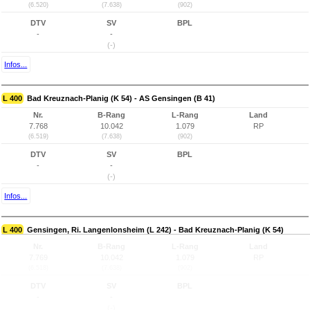
(6.520)
(7.638)
(902)
DTV
SV
BPL
-
-
(-)
Infos...
L 400
Bad Kreuznach-Planig (K 54) - AS Gensingen (B 41)
Nr.
B-Rang
L-Rang
Land
7.768
10.042
1.079
RP
(6.519)
(7.638)
(902)
DTV
SV
BPL
-
-
(-)
Infos...
L 400
Gensingen, Ri. Langenlonsheim (L 242) - Bad Kreuznach-Planig (K 54)
Nr.
B-Rang
L-Rang
Land
7.769
10.042
1.079
RP
(6.518)
(7.638)
(902)
DTV
SV
BPL
-
-
(-)