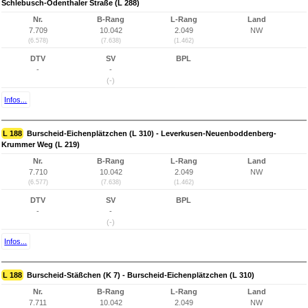
Schlebusch-Odenthaler Straße (L 288)
Nr.
B-Rang
L-Rang
Land
7.709
10.042
2.049
NW
(6.578)
(7.638)
(1.462)
DTV
SV
BPL
-
-
(-)
Infos...
L 188
Burscheid-Eichenplätzchen (L 310) - Leverkusen-Neuenboddenberg-
Krummer Weg (L 219)
Nr.
B-Rang
L-Rang
Land
7.710
10.042
2.049
NW
(6.577)
(7.638)
(1.462)
DTV
SV
BPL
-
-
(-)
Infos...
L 188
Burscheid-Stäßchen (K 7) - Burscheid-Eichenplätzchen (L 310)
Nr.
B-Rang
L-Rang
Land
7.711
10.042
2.049
NW