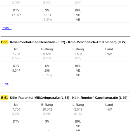
(6.585)
(1.642)
(304)
DTV
SV
BPL
17.077
1.161
VB
(6,8%)
VB
Infos...
B 51
Köln-Rondorf-Kapellenstraße (L 92) - Köln-Meschenich-Am Kölnberg (K 27)
Nr.
B-Rang
L-Rang
Land
7.703
6.585
1.508
NW
(6.584)
(4.200)
(925)
DTV
SV
BPL
9.347
299
VB
(3,2%)
VB
Infos...
B 51
Köln-Raderthal-Militärringstraße (L 34) - Köln-Rondorf-Kapellenstraße (L 92)
Nr.
B-Rang
L-Rang
Land
7.704
10.042
2.049
NW
(6.583)
(7.638)
(1.462)
DTV
SV
BPL
-
-
VB
(-)
VB