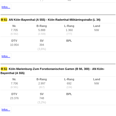
Infos...
B 51
AN Köln-Bayenthal (A 555) - Köln-Raderthal-Militärringstraße (L 34)
Nr.
B-Rang
L-Rang
Land
7.705
5.888
1.360
NW
(6.582)
(3.509)
(777)
DTV
SV
BPL
10.954
394
(3,6%)
Infos...
B 51
Köln-Marienburg-Zum Forstbotanischen Garten (B 9/L 300) - AN Köln-
Bayenthal (A 555)
Nr.
B-Rang
L-Rang
Land
7.706
2.997
692
NW
(6.581)
(817)
(134)
DTV
SV
BPL
23.376
748
(3,2%)
Infos...