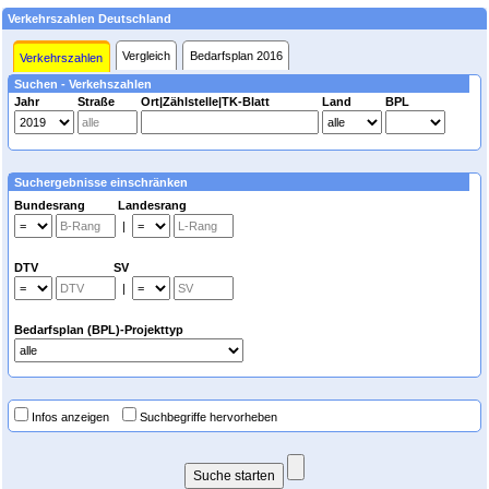
Verkehrszahlen Deutschland
Vergleich
Bedarfsplan 2016
Verkehrszahlen
Suchen - Verkehszahlen
Jahr
Straße
Ort|Zählstelle|TK-Blatt
Land
BPL
Suchergebnisse einschränken
Bundesrang Landesrang
|
DTV SV
|
Bedarfsplan (BPL)-Projekttyp
Infos anzeigen
Suchbegriffe hervorheben