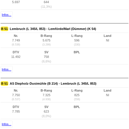
5.697
644
(11,3%)
Infos...
B 51
Lembruch (L 345/L 853) - Lemförde/Marl (Dümmer) (K 54)
Nr.
B-Rang
L-Rang
Land
7.749
5.675
596
NI
(6.538)
(3.299)
(330)
DTV
SV
BPL
11.492
758
(6,6%)
Infos...
B 51
AS Diepholz-Dustmühle (B 214) - Lembruch (L 345/L 853)
Nr.
B-Rang
L-Rang
Land
7.750
7.325
825
NI
(6.537)
(4.936)
(556)
DTV
SV
BPL
7.785
623
(8,0%)
Infos...