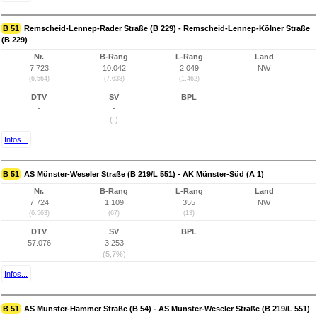
B 51
Remscheid-Lennep-Rader Straße (B 229) - Remscheid-Lennep-Kölner Straße
(B 229)
Nr.
B-Rang
L-Rang
Land
7.723
10.042
2.049
NW
(6.564)
(7.638)
(1.462)
DTV
SV
BPL
-
-
(-)
Infos...
B 51
AS Münster-Weseler Straße (B 219/L 551) - AK Münster-Süd (A 1)
Nr.
B-Rang
L-Rang
Land
7.724
1.109
355
NW
(6.563)
(67)
(13)
DTV
SV
BPL
57.076
3.253
(5,7%)
Infos...
B 51
AS Münster-Hammer Straße (B 54) - AS Münster-Weseler Straße (B 219/L 551)