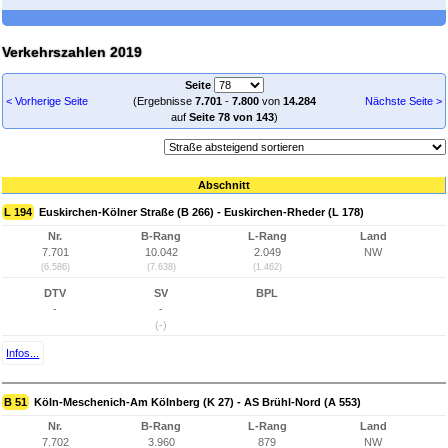
Verkehrszahlen 2019
Seite
< Vorherige Seite
(Ergebnisse
7.701
-
7.800
von
14.284
Nächste Seite >
auf
Seite 78 von 143
)
Abschnitt
L 194
Euskirchen-Kölner Straße (B 266) - Euskirchen-Rheder (L 178)
Nr.
B-Rang
L-Rang
Land
7.701
10.042
2.049
NW
(6.586)
(7.638)
(1.462)
DTV
SV
BPL
-
-
(-)
Infos...
B 51
Köln-Meschenich-Am Kölnberg (K 27) - AS Brühl-Nord (A 553)
Nr.
B-Rang
L-Rang
Land
7.702
3.960
879
NW