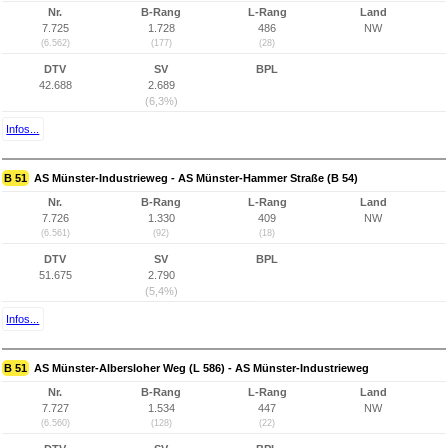
Nr.
B-Rang
L-Rang
Land
7.725
1.728
486
NW
(6.562)
(177)
(28)
DTV
SV
BPL
42.688
2.689
(6,3%)
Infos...
B 51
AS Münster-Industrieweg - AS Münster-Hammer Straße (B 54)
Nr.
B-Rang
L-Rang
Land
7.726
1.330
409
NW
(6.561)
(92)
(18)
DTV
SV
BPL
51.675
2.790
(5,4%)
Infos...
B 51
AS Münster-Albersloher Weg (L 586) - AS Münster-Industrieweg
Nr.
B-Rang
L-Rang
Land
7.727
1.534
447
NW
(6.560)
(128)
(22)