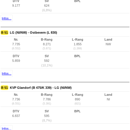
DTV
SV
BPL
9.177
624
(6,8%)
Infos...
B 51
LG (NI/NW) - Ostbevern (L 830)
Nr.
B-Rang
L-Rang
Land
7.735
8.271
1.855
NW
(6.552)
(5.871)
(1.269)
DTV
SV
BPL
5.859
592
(10,1%)
Infos...
B 51
KVP Glandorf (B 475/K 339) - LG (NI/NW)
Nr.
B-Rang
L-Rang
Land
7.736
7.786
890
NI
(6.551)
(5.391)
(621)
DTV
SV
BPL
6.837
595
(8,7%)
Infos...