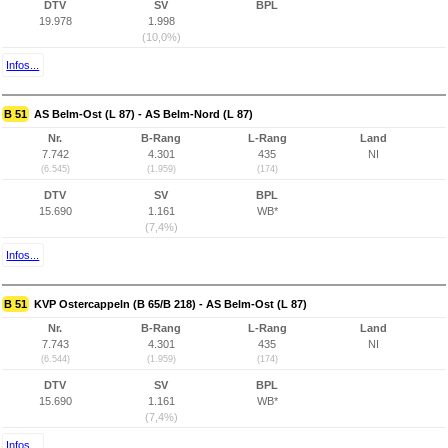
DTV
SV
BPL
19.978
1.998
(10,0%)
Infos...
B 51
AS Belm-Ost (L 87) - AS Belm-Nord (L 87)
Nr.
B-Rang
L-Rang
Land
7.742
4.301
435
NI
(6.545)
(1.959)
(174)
DTV
SV
BPL
15.690
1.161
WB*
(7,4%)
Infos...
B 51
KVP Ostercappeln (B 65/B 218) - AS Belm-Ost (L 87)
Nr.
B-Rang
L-Rang
Land
7.743
4.301
435
NI
(6.544)
(1.959)
(174)
DTV
SV
BPL
15.690
1.161
WB*
(7,4%)
Infos...