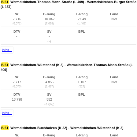
B 51
Wermelskirchen-Thomas-Mann-Straße (L 409) - Wermelskirchen-Burger Straße
(L 157)
Nr.
B-Rang
L-Rang
Land
7.716
10.042
2.049
NW
(6.571)
(7.638)
(1.462)
DTV
SV
BPL
-
-
(-)
Infos...
B 51
Wermelskirchen-Wüstenhof (K 3) - Wermelskirchen-Thomas-Mann-Straße (L
409)
Nr.
B-Rang
L-Rang
Land
7.717
4.855
1.107
NW
(6.570)
(2.497)
(527)
DTV
SV
BPL
13.798
552
(4,0%)
Infos...
B 51
Wermelskirchen-Buchholzen (K 22) - Wermelskirchen-Wüstenhof (K 3)
Nr.
B-Rang
L-Rang
Land