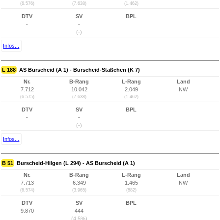
(6.576)
(7.638)
(1.462)
DTV
SV
BPL
-
-
(-)
Infos...
L 188
AS Burscheid (A 1) - Burscheid-Stäßchen (K 7)
Nr.
B-Rang
L-Rang
Land
7.712
10.042
2.049
NW
(6.575)
(7.638)
(1.462)
DTV
SV
BPL
-
-
(-)
Infos...
B 51
Burscheid-Hilgen (L 294) - AS Burscheid (A 1)
Nr.
B-Rang
L-Rang
Land
7.713
6.349
1.465
NW
(6.574)
(3.965)
(882)
DTV
SV
BPL
9.870
444
(4,5%)