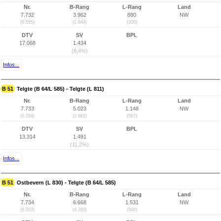
Nr.
B-Rang
L-Rang
Land
7.732
3.962
880
NW
(6.555)
(1.644)
(305)
DTV
SV
BPL
17.068
1.434
(8,4%)
Infos...
B 51
Telgte (B 64/L 585) - Telgte (L 811)
Nr.
B-Rang
L-Rang
Land
7.733
5.023
1.148
NW
(6.554)
(2.661)
(567)
DTV
SV
BPL
13.314
1.491
(11,2%)
Infos...
B 51
Ostbevern (L 830) - Telgte (B 64/L 585)
Nr.
B-Rang
L-Rang
Land
7.734
6.668
1.531
NW
(6.553)
(4.283)
(948)