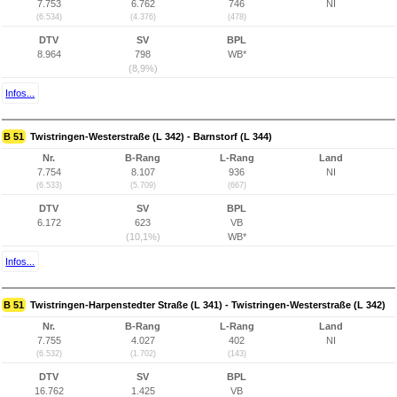
7.753
6.762
746
NI
(6.534)
(4.376)
(478)
DTV
SV
BPL
8.964
798
WB*
(8,9%)
Infos...
B 51
Twistringen-Westerstraße (L 342) - Barnstorf (L 344)
Nr.
B-Rang
L-Rang
Land
7.754
8.107
936
NI
(6.533)
(5.709)
(667)
DTV
SV
BPL
6.172
623
VB
(10,1%)
WB*
Infos...
B 51
Twistringen-Harpenstedter Straße (L 341) - Twistringen-Westerstraße (L 342)
Nr.
B-Rang
L-Rang
Land
7.755
4.027
402
NI
(6.532)
(1.702)
(143)
DTV
SV
BPL
16.762
1.425
VB