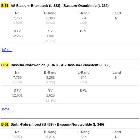
B 51
AS Bassum-Bramstedt (L 333) - Bassum-Osterbinde (L 332)
Nr.
B-Rang
L-Rang
Land
7.758
5.393
564
NI
(6.529)
(3.021)
(298)
DTV
SV
BPL
12.263
1.901
(15,5%)
Infos...
B 51
Bassum-Nordwohlde (L 340) - AS Bassum-Bramstedt (L 333)
Nr.
B-Rang
L-Rang
Land
7.759
5.268
544
NI
(6.528)
(2.900)
(278)
DTV
SV
BPL
12.601
1.626
(12,9%)
Infos...
B 51
Stuhr-Fahrenhorst (B 439) - Bassum-Nordwohlde (L 340)
Nr.
B-Rang
L-Rang
Land
7.760
5.214
537
NI