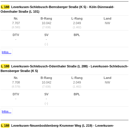
L 188
Leverkusen-Schlebusch-Bernsberger Straße (K 5) - Köln-Dünnwald-
Odenthaler Straße (L 101)
Nr.
B-Rang
L-Rang
Land
7.707
10.042
2.049
NW
(6.580)
(7.638)
(1.462)
DTV
SV
BPL
-
-
(-)
Infos...
L 188
Leverkusen-Schlebusch-Odenthaler Straße (L 288) - Leverkusen-Schlebusch-
Bernsberger Straße (K 5)
Nr.
B-Rang
L-Rang
Land
7.708
10.042
2.049
NW
(6.579)
(7.638)
(1.462)
DTV
SV
BPL
-
-
(-)
Infos...
L 188
Leverkusen-Neuenboddenberg-Krummer Weg (L 219) - Leverkusen-