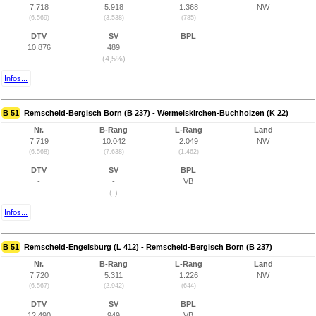
7.718
5.918
1.368
NW
(6.569)
(3.538)
(785)
DTV
SV
BPL
10.876
489
(4,5%)
Infos...
B 51
Remscheid-Bergisch Born (B 237) - Wermelskirchen-Buchholzen (K 22)
Nr.
B-Rang
L-Rang
Land
7.719
10.042
2.049
NW
(6.568)
(7.638)
(1.462)
DTV
SV
BPL
-
-
VB
(-)
Infos...
B 51
Remscheid-Engelsburg (L 412) - Remscheid-Bergisch Born (B 237)
Nr.
B-Rang
L-Rang
Land
7.720
5.311
1.226
NW
(6.567)
(2.942)
(644)
DTV
SV
BPL
12.490
949
VB