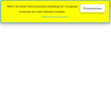
Diese Seite wird nicht mehr aktualisiert.
Zur neuen Seite
Wenn Sie diese Seite besuchen empfängt Ihr Computer
Einverstanden
eventuell ein oder mehrere Cookies.
Mehr Informationen