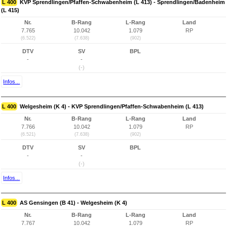
L 400
KVP Sprendlingen/Pfaffen-Schwabenheim (L 413) - Sprendlingen/Badenheim
(L 415)
Nr.
B-Rang
L-Rang
Land
7.765
10.042
1.079
RP
(6.522)
(7.638)
(902)
DTV
SV
BPL
-
-
(-)
Infos...
L 400
Welgesheim (K 4) - KVP Sprendlingen/Pfaffen-Schwabenheim (L 413)
Nr.
B-Rang
L-Rang
Land
7.766
10.042
1.079
RP
(6.521)
(7.638)
(902)
DTV
SV
BPL
-
-
(-)
Infos...
L 400
AS Gensingen (B 41) - Welgesheim (K 4)
Nr.
B-Rang
L-Rang
Land
7.767
10.042
1.079
RP