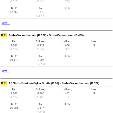
(6.527)
(2.847)
(271)
DTV
SV
BPL
12.769
1.749
(13,7%)
Infos...
B 51
Stuhr-Seckenhausen (B 322) - Stuhr-Fahrenhorst (B 439)
Nr.
B-Rang
L-Rang
Land
7.761
6.227
668
NI
(6.526)
(3.845)
(401)
DTV
SV
BPL
10.170
1.007
(9,9%)
Infos...
B 51
AS Stuhr-Brinkum-Syker Straße (B 51) - Stuhr-Seckenhausen (B 322)
Nr.
B-Rang
L-Rang
Land
7.762
4.465
452
NI
(6.525)
(2.122)
(189)
DTV
SV
BPL
15.091
1.177
(7,8%)