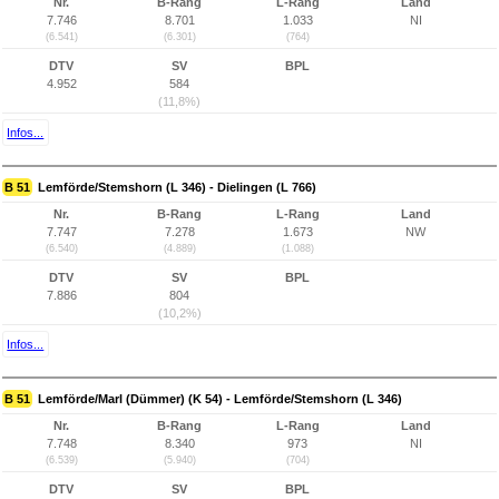
Nr.
B-Rang
L-Rang
Land
7.746
8.701
1.033
NI
(6.541)
(6.301)
(764)
DTV
SV
BPL
4.952
584
(11,8%)
Infos...
B 51
Lemförde/Stemshorn (L 346) - Dielingen (L 766)
Nr.
B-Rang
L-Rang
Land
7.747
7.278
1.673
NW
(6.540)
(4.889)
(1.088)
DTV
SV
BPL
7.886
804
(10,2%)
Infos...
B 51
Lemförde/Marl (Dümmer) (K 54) - Lemförde/Stemshorn (L 346)
Nr.
B-Rang
L-Rang
Land
7.748
8.340
973
NI
(6.539)
(5.940)
(704)
DTV
SV
BPL