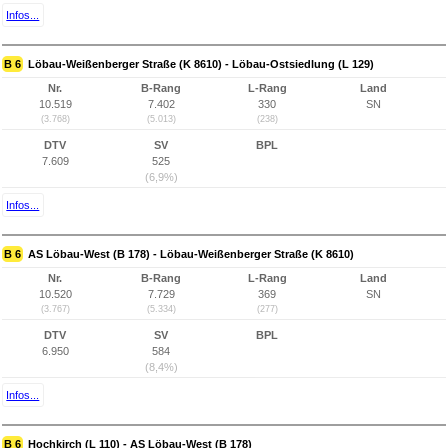
Infos...
B 6
Löbau-Weißenberger Straße (K 8610) - Löbau-Ostsiedlung (L 129)
Nr.
B-Rang
L-Rang
Land
10.519
7.402
330
SN
(3.768)
(5.013)
(238)
DTV
SV
BPL
7.609
525
(6,9%)
Infos...
B 6
AS Löbau-West (B 178) - Löbau-Weißenberger Straße (K 8610)
Nr.
B-Rang
L-Rang
Land
10.520
7.729
369
SN
(3.767)
(5.334)
(277)
DTV
SV
BPL
6.950
584
(8,4%)
Infos...
B 6
Hochkirch (L 110) - AS Löbau-West (B 178)