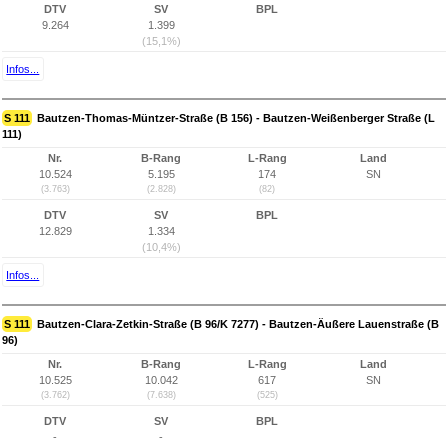
DTV
SV
BPL
9.264
1.399
(15,1%)
Infos...
S 111
Bautzen-Thomas-Müntzer-Straße (B 156) - Bautzen-Weißenberger Straße (L
111)
Nr.
B-Rang
L-Rang
Land
10.524
5.195
174
SN
(3.763)
(2.828)
(82)
DTV
SV
BPL
12.829
1.334
(10,4%)
Infos...
S 111
Bautzen-Clara-Zetkin-Straße (B 96/K 7277) - Bautzen-Äußere Lauenstraße (B
96)
Nr.
B-Rang
L-Rang
Land
10.525
10.042
617
SN
(3.762)
(7.638)
(525)
DTV
SV
BPL
-
-