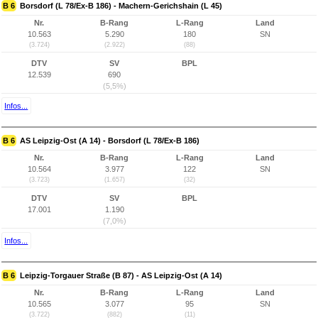
B 6
Borsdorf (L 78/Ex-B 186) - Machern-Gerichshain (L 45)
Nr.
B-Rang
L-Rang
Land
10.563
5.290
180
SN
(3.724)
(2.922)
(88)
DTV
SV
BPL
12.539
690
(5,5%)
Infos...
B 6
AS Leipzig-Ost (A 14) - Borsdorf (L 78/Ex-B 186)
Nr.
B-Rang
L-Rang
Land
10.564
3.977
122
SN
(3.723)
(1.657)
(32)
DTV
SV
BPL
17.001
1.190
(7,0%)
Infos...
B 6
Leipzig-Torgauer Straße (B 87) - AS Leipzig-Ost (A 14)
Nr.
B-Rang
L-Rang
Land
10.565
3.077
95
SN
(3.722)
(882)
(11)