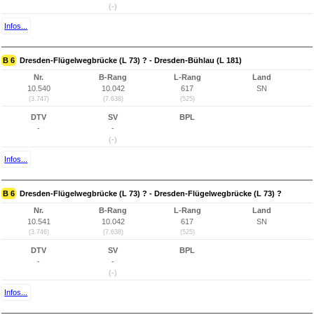
(-)
Infos...
B 6
Dresden-Flügelwegbrücke (L 73) ? - Dresden-Bühlau (L 181)
Nr.
B-Rang
L-Rang
Land
10.540
10.042
617
SN
(3.747)
(7.638)
(525)
DTV
SV
BPL
-
-
(-)
Infos...
B 6
Dresden-Flügelwegbrücke (L 73) ? - Dresden-Flügelwegbrücke (L 73) ?
Nr.
B-Rang
L-Rang
Land
10.541
10.042
617
SN
(3.746)
(7.638)
(525)
DTV
SV
BPL
-
-
(-)
Infos...