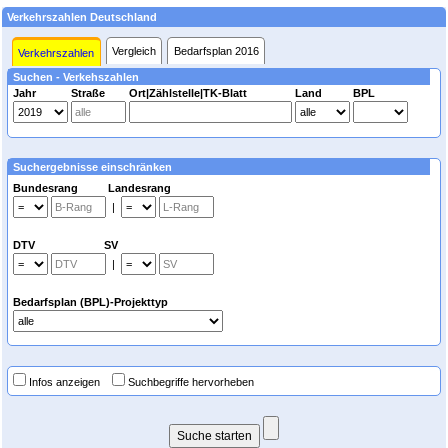
Verkehrszahlen Deutschland
Vergleich
Bedarfsplan 2016
Verkehrszahlen
Suchen - Verkehszahlen
Jahr
Straße
Ort|Zählstelle|TK-Blatt
Land
BPL
Suchergebnisse einschränken
Bundesrang Landesrang
|
DTV SV
|
Bedarfsplan (BPL)-Projekttyp
Infos anzeigen
Suchbegriffe hervorheben