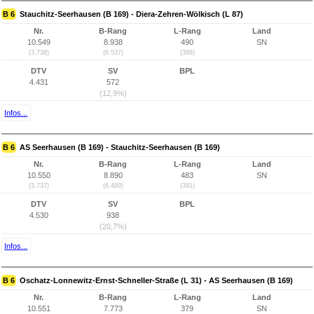
B 6
Stauchitz-Seerhausen (B 169) - Diera-Zehren-Wölkisch (L 87)
Nr.
B-Rang
L-Rang
Land
10.549
8.938
490
SN
(3.738)
(6.537)
(398)
DTV
SV
BPL
4.431
572
(12,9%)
Infos...
B 6
AS Seerhausen (B 169) - Stauchitz-Seerhausen (B 169)
Nr.
B-Rang
L-Rang
Land
10.550
8.890
483
SN
(3.737)
(6.489)
(391)
DTV
SV
BPL
4.530
938
(20,7%)
Infos...
B 6
Oschatz-Lonnewitz-Ernst-Schneller-Straße (L 31) - AS Seerhausen (B 169)
Nr.
B-Rang
L-Rang
Land
10.551
7.773
379
SN