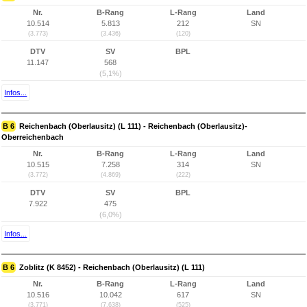
Nr.
B-Rang
L-Rang
Land
10.514
5.813
212
SN
(3.773)
(3.436)
(120)
DTV
SV
BPL
11.147
568
(5,1%)
Infos...
B 6
Reichenbach (Oberlausitz) (L 111) - Reichenbach (Oberlausitz)-
Oberreichenbach
Nr.
B-Rang
L-Rang
Land
10.515
7.258
314
SN
(3.772)
(4.869)
(222)
DTV
SV
BPL
7.922
475
(6,0%)
Infos...
B 6
Zoblitz (K 8452) - Reichenbach (Oberlausitz) (L 111)
Nr.
B-Rang
L-Rang
Land
10.516
10.042
617
SN
(3.771)
(7.638)
(525)