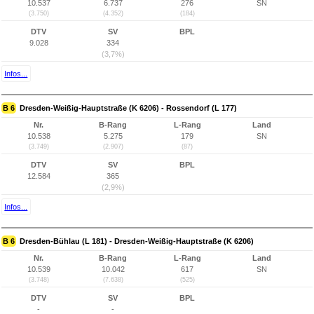
10.537
6.737
276
SN
(3.750)
(4.352)
(184)
DTV
SV
BPL
9.028
334
(3,7%)
Infos...
B 6
Dresden-Weißig-Hauptstraße (K 6206) - Rossendorf (L 177)
Nr.
B-Rang
L-Rang
Land
10.538
5.275
179
SN
(3.749)
(2.907)
(87)
DTV
SV
BPL
12.584
365
(2,9%)
Infos...
B 6
Dresden-Bühlau (L 181) - Dresden-Weißig-Hauptstraße (K 6206)
Nr.
B-Rang
L-Rang
Land
10.539
10.042
617
SN
(3.748)
(7.638)
(525)
DTV
SV
BPL
-
-