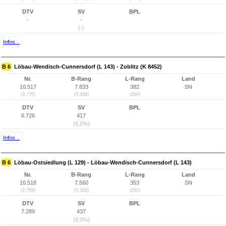
DTV
SV
BPL
-
-
(-)
Infos...
B 6
Löbau-Wendisch-Cunnersdorf (L 143) - Zoblitz (K 8452)
Nr.
B-Rang
L-Rang
Land
10.517
7.833
382
SN
(3.770)
(5.438)
(290)
DTV
SV
BPL
6.726
417
(6,2%)
Infos...
B 6
Löbau-Ostsiedlung (L 129) - Löbau-Wendisch-Cunnersdorf (L 143)
Nr.
B-Rang
L-Rang
Land
10.518
7.560
353
SN
(3.769)
(5.168)
(261)
DTV
SV
BPL
7.289
437
(6,0%)