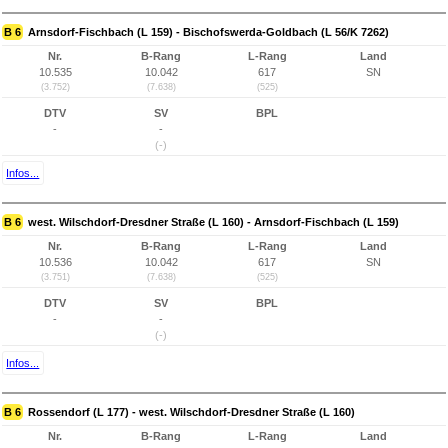
B 6
Arnsdorf-Fischbach (L 159) - Bischofswerda-Goldbach (L 56/K 7262)
Nr.
B-Rang
L-Rang
Land
10.535
10.042
617
SN
(3.752)
(7.638)
(525)
DTV
SV
BPL
-
-
(-)
Infos...
B 6
west. Wilschdorf-Dresdner Straße (L 160) - Arnsdorf-Fischbach (L 159)
Nr.
B-Rang
L-Rang
Land
10.536
10.042
617
SN
(3.751)
(7.638)
(525)
DTV
SV
BPL
-
-
(-)
Infos...
B 6
Rossendorf (L 177) - west. Wilschdorf-Dresdner Straße (L 160)
Nr.
B-Rang
L-Rang
Land