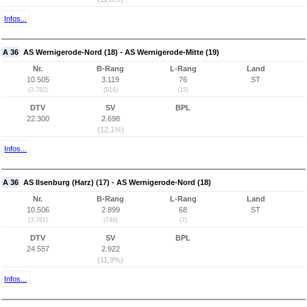
Infos...
A 36
AS Wernigerode-Nord (18) - AS Wernigerode-Mitte (19)
Nr.
B-Rang
L-Rang
Land
10.505
3.119
76
ST
(3.782)
(914)
(15)
DTV
SV
BPL
22.300
2.698
(12,1%)
Infos...
A 36
AS Ilsenburg (Harz) (17) - AS Wernigerode-Nord (18)
Nr.
B-Rang
L-Rang
Land
10.506
2.899
68
ST
(3.781)
(746)
(7)
DTV
SV
BPL
24.557
2.922
(11,9%)
Infos...