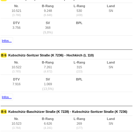
Nr.
B-Rang
L-Rang
Land
10.521
9.248
530
SN
(3.766)
(6.846)
(438)
DTV
SV
BPL
3.756
368
(9,8%)
Infos...
B 6
Kubschütz-Soritzer Straße (K 7236) - Hochkirch (L 110)
Nr.
B-Rang
L-Rang
Land
10.522
7.261
315
SN
(3.765)
(4.872)
(223)
DTV
SV
BPL
7.916
1.069
(13,5%)
Infos...
B 6
Kubschütz-Baschützer Straße (K 7228) - Kubschütz-Soritzer Straße (K 7236)
Nr.
B-Rang
L-Rang
Land
10.523
6.626
269
SN
(3.764)
(4.241)
(177)