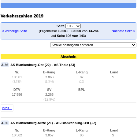
Verkehrszahlen 2019
Seite
< Vorherige Seite
(Ergebnisse
10.501
-
10.600
von
14.284
Nächste Seite >
auf
Seite 106 von 143
)
Abschnitt
A 36
AS Blankenburg-Ost (22) - AS Thale (23)
Nr.
B-Rang
L-Rang
Land
10.501
3.863
87
ST
(3.786)
(1.549)
(26)
DTV
SV
BPL
17.556
2.265
(12,9%)
Infos...
A 36
AS Blankenburg-Mitte (21) - AS Blankenburg-Ost (22)
Nr.
B-Rang
L-Rang
Land
10.502
3.857
86
ST