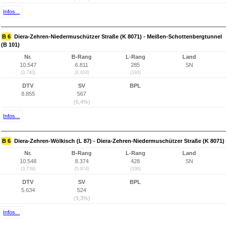
Infos...
B 6
Diera-Zehren-Niedermuschützer Straße (K 8071) - Meißen-Schottenbergtunnel
(B 101)
Nr.
B-Rang
L-Rang
Land
10.547
6.811
285
SN
(3.740)
(4.424)
(193)
DTV
SV
BPL
8.855
567
(6,4%)
Infos...
B 6
Diera-Zehren-Wölkisch (L 87) - Diera-Zehren-Niedermuschützer Straße (K 8071)
Nr.
B-Rang
L-Rang
Land
10.548
8.374
428
SN
(3.739)
(5.974)
(336)
DTV
SV
BPL
5.634
524
(9,3%)
Infos...