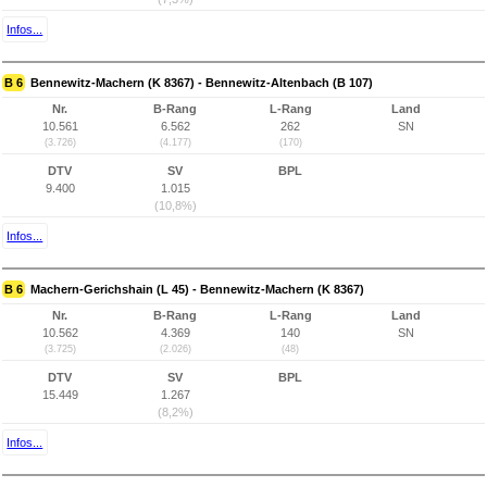
Infos...
B 6
Bennewitz-Machern (K 8367) - Bennewitz-Altenbach (B 107)
Nr.
B-Rang
L-Rang
Land
10.561
6.562
262
SN
(3.726)
(4.177)
(170)
DTV
SV
BPL
9.400
1.015
(10,8%)
Infos...
B 6
Machern-Gerichshain (L 45) - Bennewitz-Machern (K 8367)
Nr.
B-Rang
L-Rang
Land
10.562
4.369
140
SN
(3.725)
(2.026)
(48)
DTV
SV
BPL
15.449
1.267
(8,2%)
Infos...