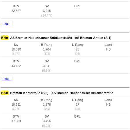
DTV
SV
BPL
22.327
3.215
(14,4%)
Infos...
B 6n
AS Bremen-Habenhauser Brückenstraße - AS Bremen-Arsten (A 1)
Nr.
B-Rang
L-Rang
Land
10.510
1.704
23
HB
(3.777)
(172)
(14)
DTV
SV
BPL
43.152
3.841
(8,9%)
Infos...
B 6n
Bremen-Kornstraße (B 6) - AS Bremen-Habenhauser Brückenstraße
Nr.
B-Rang
L-Rang
Land
10.511
1.976
27
HB
(3.776)
(241)
(15)
DTV
SV
BPL
37.983
3.456
(9,1%)