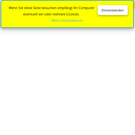
Diese Seite wird nicht mehr aktualisiert.
Zur neuen Seite
Wenn Sie diese Seite besuchen empfängt Ihr Computer
Einverstanden
eventuell ein oder mehrere Cookies.
Mehr Informationen