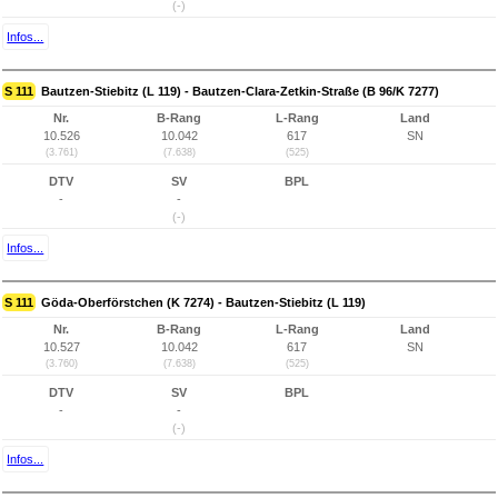
(-)
Infos...
S 111
Bautzen-Stiebitz (L 119) - Bautzen-Clara-Zetkin-Straße (B 96/K 7277)
Nr.
B-Rang
L-Rang
Land
10.526
10.042
617
SN
(3.761)
(7.638)
(525)
DTV
SV
BPL
-
-
(-)
Infos...
S 111
Göda-Oberförstchen (K 7274) - Bautzen-Stiebitz (L 119)
Nr.
B-Rang
L-Rang
Land
10.527
10.042
617
SN
(3.760)
(7.638)
(525)
DTV
SV
BPL
-
-
(-)
Infos...