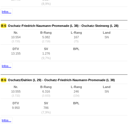
(8,9%)
Infos...
B 6
Oschatz-Friedrich-Naumann-Promenade (L 38) - Oschatz-Steinweg (L 28)
Nr.
B-Rang
L-Rang
Land
10.554
5.082
167
SN
(3.733)
(2.716)
(75)
DTV
SV
BPL
13.155
1.276
(9,7%)
Infos...
B 6
Oschatz/Dahlen (L 29) - Oschatz-Friedrich-Naumann-Promenade (L 38)
Nr.
B-Rang
L-Rang
Land
10.555
6.316
246
SN
(3.732)
(3.933)
(154)
DTV
SV
BPL
9.950
786
(7,9%)
Infos...