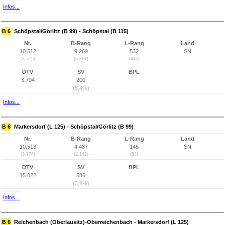
Infos...
B 6
Schöpstal/Görlitz (B 99) - Schöpstal (B 115)
Nr.
B-Rang
L-Rang
Land
10.512
9.269
532
SN
(3.775)
(6.867)
(440)
DTV
SV
BPL
3.704
200
(5,4%)
Infos...
B 6
Markersdorf (L 125) - Schöpstal/Görlitz (B 99)
Nr.
B-Rang
L-Rang
Land
10.513
4.487
145
SN
(3.774)
(2.142)
(53)
DTV
SV
BPL
15.022
586
(3,9%)
Infos...
B 6
Reichenbach (Oberlausitz)-Oberreichenbach - Markersdorf (L 125)