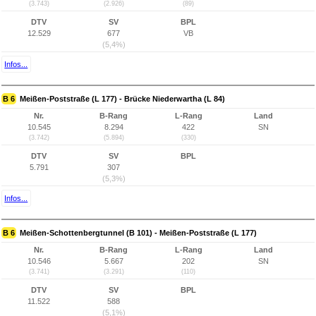
(3.743)
(2.926)
(89)
DTV
SV
BPL
12.529
677
VB
(5,4%)
Infos...
B 6
Meißen-Poststraße (L 177) - Brücke Niederwartha (L 84)
Nr.
B-Rang
L-Rang
Land
10.545
8.294
422
SN
(3.742)
(5.894)
(330)
DTV
SV
BPL
5.791
307
(5,3%)
Infos...
B 6
Meißen-Schottenbergtunnel (B 101) - Meißen-Poststraße (L 177)
Nr.
B-Rang
L-Rang
Land
10.546
5.667
202
SN
(3.741)
(3.291)
(110)
DTV
SV
BPL
11.522
588
(5,1%)