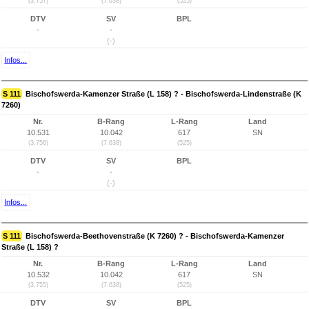
(3.757)
(7.638)
(525)
DTV
SV
BPL
-
-
(-)
Infos...
S 111
Bischofswerda-Kamenzer Straße (L 158) ? - Bischofswerda-Lindenstraße (K
7260)
Nr.
B-Rang
L-Rang
Land
10.531
10.042
617
SN
(3.756)
(7.638)
(525)
DTV
SV
BPL
-
-
(-)
Infos...
S 111
Bischofswerda-Beethovenstraße (K 7260) ? - Bischofswerda-Kamenzer
Straße (L 158) ?
Nr.
B-Rang
L-Rang
Land
10.532
10.042
617
SN
(3.755)
(7.638)
(525)
DTV
SV
BPL