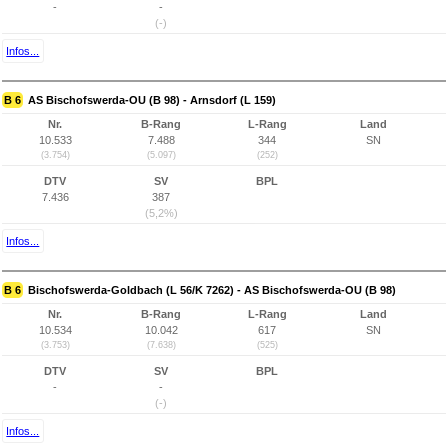
-
-
(-)
Infos...
B 6
AS Bischofswerda-OU (B 98) - Arnsdorf (L 159)
Nr.
B-Rang
L-Rang
Land
10.533
7.488
344
SN
(3.754)
(5.097)
(252)
DTV
SV
BPL
7.436
387
(5,2%)
Infos...
B 6
Bischofswerda-Goldbach (L 56/K 7262) - AS Bischofswerda-OU (B 98)
Nr.
B-Rang
L-Rang
Land
10.534
10.042
617
SN
(3.753)
(7.638)
(525)
DTV
SV
BPL
-
-
(-)
Infos...