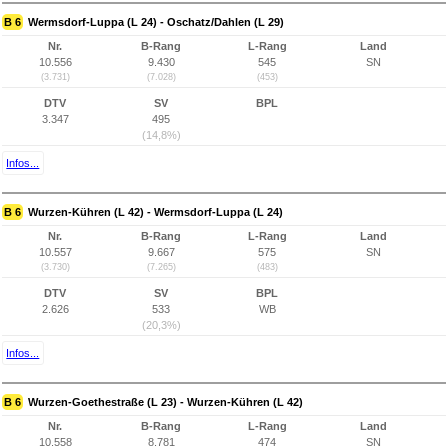
B 6
Wermsdorf-Luppa (L 24) - Oschatz/Dahlen (L 29)
Nr.
B-Rang
L-Rang
Land
10.556
9.430
545
SN
(3.731)
(7.028)
(453)
DTV
SV
BPL
3.347
495
(14,8%)
Infos...
B 6
Wurzen-Kühren (L 42) - Wermsdorf-Luppa (L 24)
Nr.
B-Rang
L-Rang
Land
10.557
9.667
575
SN
(3.730)
(7.265)
(483)
DTV
SV
BPL
2.626
533
WB
(20,3%)
Infos...
B 6
Wurzen-Goethestraße (L 23) - Wurzen-Kühren (L 42)
Nr.
B-Rang
L-Rang
Land
10.558
8.781
474
SN