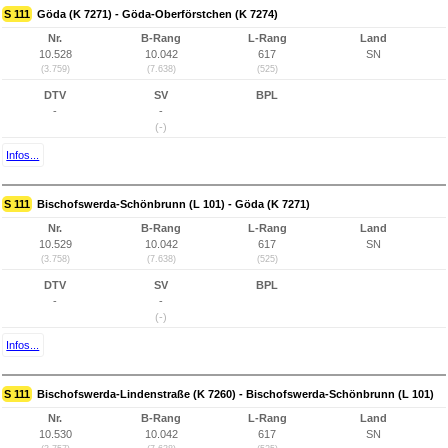
S 111
Göda (K 7271) - Göda-Oberförstchen (K 7274)
Nr.
B-Rang
L-Rang
Land
10.528
10.042
617
SN
(3.759)
(7.638)
(525)
DTV
SV
BPL
-
-
(-)
Infos...
S 111
Bischofswerda-Schönbrunn (L 101) - Göda (K 7271)
Nr.
B-Rang
L-Rang
Land
10.529
10.042
617
SN
(3.758)
(7.638)
(525)
DTV
SV
BPL
-
-
(-)
Infos...
S 111
Bischofswerda-Lindenstraße (K 7260) - Bischofswerda-Schönbrunn (L 101)
Nr.
B-Rang
L-Rang
Land
10.530
10.042
617
SN