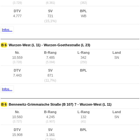
(3.729)
(6.381)
(382)
DTV
SV
BPL
4.777
721
WB
(15,1%)
Infos...
B 6
Wurzen-West (L 11) - Wurzen-Goethestraße (L 23)
Nr.
B-Rang
L-Rang
Land
10.559
7.485
342
SN
(3.728)
(5.094)
(250)
DTV
SV
BPL
7.443
871
(11,7%)
Infos...
B 6
Bennewitz-Grimmaische Straße (B 107) ? - Wurzen-West (L 11)
Nr.
B-Rang
L-Rang
Land
10.560
4.245
132
SN
(3.727)
(1.907)
(41)
DTV
SV
BPL
15.908
1.161
(7,3%)