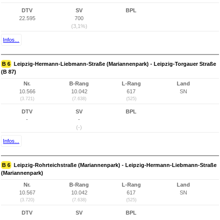
DTV
SV
BPL
22.595
700
(3,1%)
Infos...
B 6
Leipzig-Hermann-Liebmann-Straße (Mariannenpark) - Leipzig-Torgauer Straße
(B 87)
Nr.
B-Rang
L-Rang
Land
10.566
10.042
617
SN
(3.721)
(7.638)
(525)
DTV
SV
BPL
-
-
(-)
Infos...
B 6
Leipzig-Rohrteichstraße (Mariannenpark) - Leipzig-Hermann-Liebmann-Straße
(Mariannenpark)
Nr.
B-Rang
L-Rang
Land
10.567
10.042
617
SN
(3.720)
(7.638)
(525)
DTV
SV
BPL