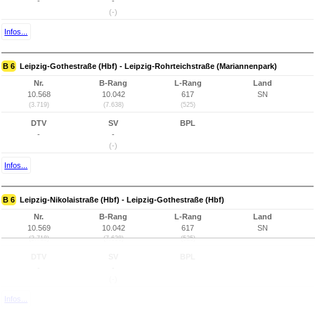
-
-
(-)
Infos...
B 6
Leipzig-Gothestraße (Hbf) - Leipzig-Rohrteichstraße (Mariannenpark)
Nr.
B-Rang
L-Rang
Land
10.568
10.042
617
SN
(3.719)
(7.638)
(525)
DTV
SV
BPL
-
-
(-)
Infos...
B 6
Leipzig-Nikolaistraße (Hbf) - Leipzig-Gothestraße (Hbf)
Nr.
B-Rang
L-Rang
Land
10.569
10.042
617
SN
(3.718)
(7.638)
(525)
DTV
SV
BPL
-
-
(-)
Infos...