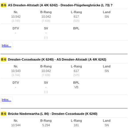
B 6
AS Dresden-Altstadt (A 4/K 6242) - Dresden-Flügelwegbrücke (L 73) ?
Nr.
B-Rang
L-Rang
Land
10.542
10.042
617
SN
(3.745)
(7.638)
(525)
DTV
SV
BPL
-
-
(-)
Infos...
B 6
Dresden-Cossebaude (K 6240) - AS Dresden-Altstadt (A 4/K 6242)
Nr.
B-Rang
L-Rang
Land
10.543
10.042
617
SN
(3.744)
(7.638)
(525)
DTV
SV
BPL
-
-
VB
(-)
Infos...
B 6
Brücke Niederwartha (L 84) - Dresden-Cossebaude (K 6240)
Nr.
B-Rang
L-Rang
Land
10.544
5.294
181
SN