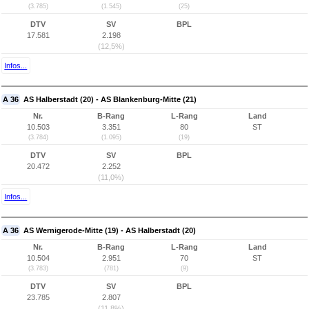
(3.785)
(1.545)
(25)
DTV
SV
BPL
17.581
2.198
(12,5%)
Infos...
A 36
AS Halberstadt (20) - AS Blankenburg-Mitte (21)
Nr.
B-Rang
L-Rang
Land
10.503
3.351
80
ST
(3.784)
(1.095)
(19)
DTV
SV
BPL
20.472
2.252
(11,0%)
Infos...
A 36
AS Wernigerode-Mitte (19) - AS Halberstadt (20)
Nr.
B-Rang
L-Rang
Land
10.504
2.951
70
ST
(3.783)
(781)
(9)
DTV
SV
BPL
23.785
2.807
(11,8%)