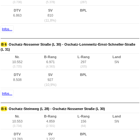
(3.736)
(5.378)
(287)
DTV
SV
BPL
6.863
810
(11,8%)
Infos...
B 6
Oschatz-Nossener Straße (L 30) - Oschatz-Lonnewitz-Ernst-Schneller-Straße
(L 31)
Nr.
B-Rang
L-Rang
Land
10.552
6.971
297
SN
(3.735)
(4.583)
(205)
DTV
SV
BPL
8.508
927
(10,9%)
Infos...
B 6
Oschatz-Steinweg (L 28) - Oschatz-Nossener Straße (L 30)
Nr.
B-Rang
L-Rang
Land
10.553
4.859
156
SN
(3.734)
(2.501)
(64)
DTV
SV
BPL
13.783
1.227