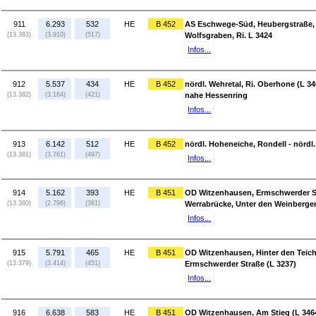
911
6.293
532
HE
B 452
AS Eschwege-Süd, Heubergstraße,
(13.383)
(3.910)
(517)
Wolfsgraben, Ri. L 3424
Infos...
912
5.537
434
HE
B 452
nördl. Wehretal, Ri. Oberhone (L 
(13.382)
(3.164)
(421)
nahe Hessenring
Infos...
913
6.142
512
HE
B 452
nördl. Hoheneiche, Rondell - nördl.
(13.381)
(3.761)
(497)
Infos...
914
5.162
393
HE
B 451
OD Witzenhausen, Ermschwerder St
(13.380)
(2.796)
(381)
Werrabrücke, Unter den Weinbergen
Infos...
915
5.791
465
HE
B 451
OD Witzenhausen, Hinter den Teic
(13.379)
(3.414)
(451)
Ermschwerder Straße (L 3237)
Infos...
916
6.638
583
HE
B 451
OD Witzenhausen, Am Stieg (L 3464