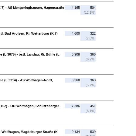
(K 7) - AS Mengeringhausen, Hagenstraße
4.165
504
(12,1%)
stl. Bad Arolsen, Ri. Wetterburg (K 7)
4.600
322
(7,0%)
(L 3075) - östl. Landau, Ri. Bühle (L
5.908
366
(6,2%)
e (L 3214) - AS Wolfhagen-Nord,
6.368
363
(5,7%)
 102) - OD Wolfhagen, Schützeberger
7.386
451
(6,1%)
 - Wolfhagen, Magdeburger Straße (K
9.134
539