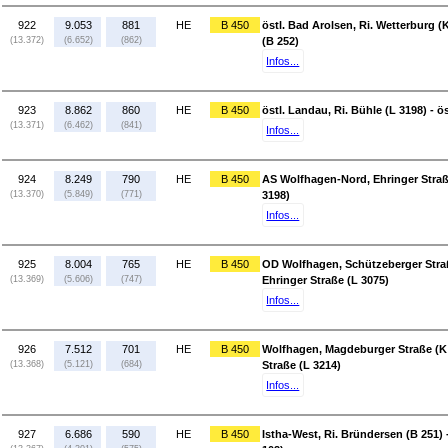
922
9.053
881
HE
B 450
östl. Bad Arolsen, Ri. Wetterburg 
(13.372)
(6.652)
(862)
(B 252)
Infos...
923
8.862
860
HE
B 450
östl. Landau, Ri. Bühle (L 3198) - ö
(13.371)
(6.462)
(841)
Infos...
924
8.249
790
HE
B 450
AS Wolfhagen-Nord, Ehringer Straße 
(13.370)
(5.849)
(771)
3198)
Infos...
925
8.004
765
HE
B 450
OD Wolfhagen, Schützeberger Straß
(13.369)
(5.606)
(747)
Ehringer Straße (L 3075)
Infos...
926
7.512
701
HE
B 450
Wolfhagen, Magdeburger Straße (K
(13.368)
(5.121)
(684)
Straße (L 3214)
Infos...
927
6.686
590
HE
B 450
Istha-West, Ri. Bründersen (B 251)