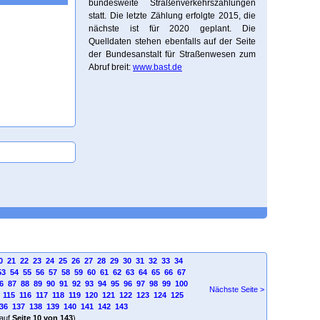
bundesweite Straßenverkehrszählungen
statt. Die letzte Zählung erfolgte 2015, die
nächste ist für 2020 geplant. Die
Quelldaten stehen ebenfalls auf der Seite
der Bundesanstalt für Straßenwesen zum
Abruf breit:
www.bast.de
0
21
22
23
24
25
26
27
28
29
30
31
32
33
34
53
54
55
56
57
58
59
60
61
62
63
64
65
66
67
6
87
88
89
90
91
92
93
94
95
96
97
98
99
100
Nächste Seite >
115
116
117
118
119
120
121
122
123
124
125
36
137
138
139
140
141
142
143
auf
Seite 10 von 143
)