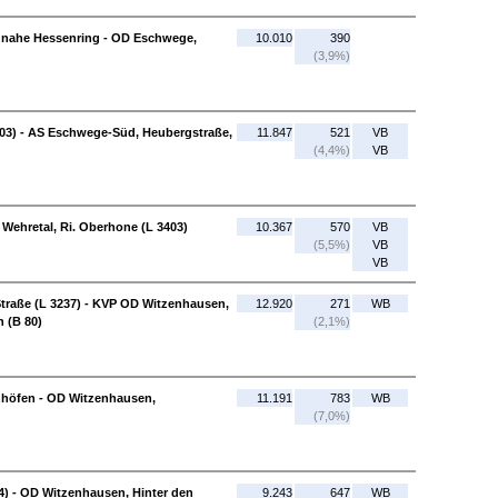
 nahe Hessenring - OD Eschwege,
10.010
390
(3,9%)
3403) - AS Eschwege-Süd, Heubergstraße,
11.847
521
VB
(4,4%)
VB
 Wehretal, Ri. Oberhone (L 3403)
10.367
570
VB
(5,5%)
VB
VB
raße (L 3237) - KVP OD Witzenhausen,
12.920
271
WB
 (B 80)
(2,1%)
hhöfen - OD Witzenhausen,
11.191
783
WB
(7,0%)
) - OD Witzenhausen, Hinter den
9.243
647
WB