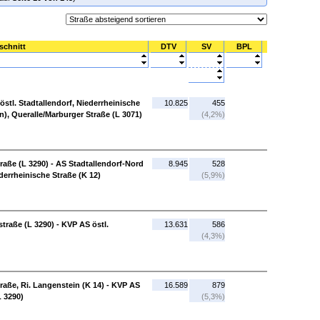
schnitt
DTV
SV
BPL
östl. Stadtallendorf, Niederrheinische
10.825
455
n), Queralle/Marburger Straße (L 3071)
(4,2%)
raße (L 3290) - AS Stadtallendorf-Nord
8.945
528
iederrheinische Straße (K 12)
(5,9%)
traße (L 3290) - KVP AS östl.
13.631
586
(4,3%)
traße, Ri. Langenstein (K 14) - KVP AS
16.589
879
L 3290)
(5,3%)