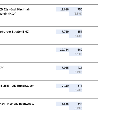
B 62) - östl. Kirchhain,
11.618
755
stein (K 14)
(6,5%)
rburger Straße (B 62)
7.769
357
(4,6%)
12.784
562
(4,4%)
 74)
7.065
417
(5,9%)
(B 255) - OD Runzhausen
7.110
377
(5,3%)
3424 - KVP OD Eschwege,
5.835
344
(5,9%)