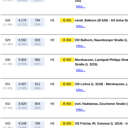
(13.367)
(4.301)
(575)
102)
Infos...
928
8.170
784
HE
B 450
nördl. Balhorn (B 520) - AS Istha-S
(13.366)
(5.771)
(766)
Infos...
929
8.592
829
HE
B 450
OD Balhorn, Naumburger Straße (L 3
(13.365)
(6.192)
(810)
Infos...
930
8.904
866
HE
B 450
Merxhausen, Landgraf-Philipp-Stra
(13.364)
(6.503)
(847)
Straße (L 3215)
Infos...
931
9.407
912
HE
B 450
OD Lohne (L 3218) - Merxhausen, L
(13.363)
(7.005)
(893)
Infos...
932
8.829
854
HE
B 450
östl. Haddamar, Züschener Straße (
(13.362)
(6.429)
(835)
Infos...
933
8.248
789
HE
B 450
OE Fritzlar, Ri. Geismar (L 3214) -
(13.361)
(5.848)
(770)