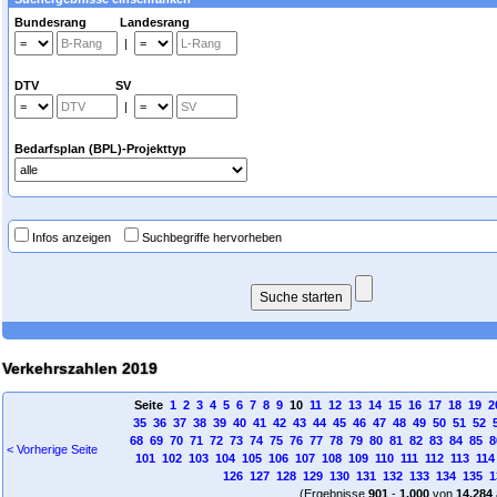
Bundesrang Landesrang
|
DTV SV
|
Bedarfsplan (BPL)-Projekttyp
Infos anzeigen
Suchbegriffe hervorheben
Verkehrszahlen 2019
Seite
1
2
3
4
5
6
7
8
9
10
11
12
13
14
15
16
17
18
19
2
35
36
37
38
39
40
41
42
43
44
45
46
47
48
49
50
51
52
68
69
70
71
72
73
74
75
76
77
78
79
80
81
82
83
84
85
8
< Vorherige Seite
101
102
103
104
105
106
107
108
109
110
111
112
113
114
126
127
128
129
130
131
132
133
134
135
1
(Ergebnisse
901
-
1.000
von
14.284