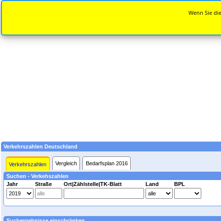
Wenn Sie die
Verkehrszahlen Deutschland
Vergleich
Bedarfsplan 2016
Verkehrszahlen
Suchen - Verkehszahlen
Jahr
Straße
Ort|Zählstelle|TK-Blatt
Land
BPL
Suchergebnisse einschränken