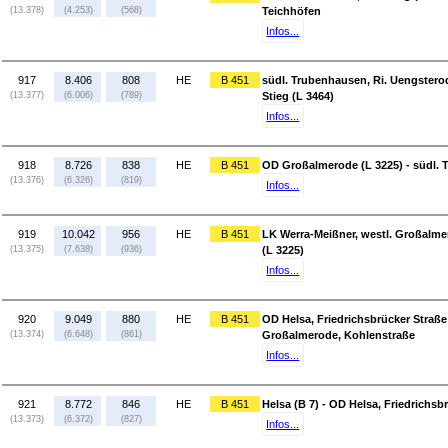
(13.378)
(4.253)
(568)
Teichhöfen
Infos...
917
8.406
808
HE
B 451
südl. Trubenhausen, Ri. Uengstero
(13.377)
(6.006)
(789)
Stieg (L 3464)
Infos...
918
8.726
838
HE
B 451
OD Großalmerode (L 3225) - südl. 
(13.376)
(6.326)
(819)
Infos...
919
10.042
956
HE
B 451
LK Werra-Meißner, westl. Großalm
(13.375)
(7.638)
(936)
(L 3225)
Infos...
920
9.049
880
HE
B 451
OD Helsa, Friedrichsbrücker Straße 
(13.374)
(6.648)
(861)
Großalmerode, Kohlenstraße
Infos...
921
8.772
846
HE
B 451
Helsa (B 7) - OD Helsa, Friedrichsb
(13.373)
(6.372)
(827)
Infos...