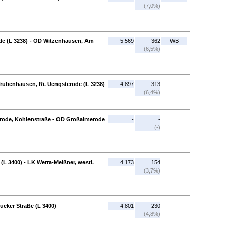
(7,0%)
de (L 3238) - OD Witzenhausen, Am
5.569
362
WB
(6,5%)
Trubenhausen, Ri. Uengsterode (L 3238)
4.897
313
(6,4%)
erode, Kohlenstraße - OD Großalmerode
-
-
(-)
(L 3400) - LK Werra-Meißner, westl.
4.173
154
(3,7%)
rücker Straße (L 3400)
4.801
230
(4,8%)