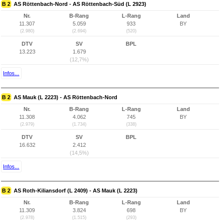
B 2
AS Röttenbach-Nord - AS Röttenbach-Süd (L 2923)
Nr.
B-Rang
L-Rang
Land
11.307
5.059
933
BY
(2.980)
(2.694)
(520)
DTV
SV
BPL
13.223
1.679
(12,7%)
Infos...
B 2
AS Mauk (L 2223) - AS Röttenbach-Nord
Nr.
B-Rang
L-Rang
Land
11.308
4.062
745
BY
(2.979)
(1.734)
(338)
DTV
SV
BPL
16.632
2.412
(14,5%)
Infos...
B 2
AS Roth-Kiliansdorf (L 2409) - AS Mauk (L 2223)
Nr.
B-Rang
L-Rang
Land
11.309
3.824
698
BY
(2.978)
(1.515)
(293)