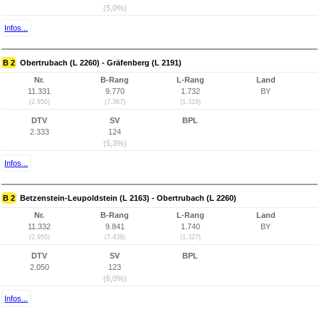
(5,0%)
Infos...
B 2
Obertrubach (L 2260) - Gräfenberg (L 2191)
Nr.
B-Rang
L-Rang
Land
11.331
9.770
1.732
BY
(2.956)
(7.367)
(1.319)
DTV
SV
BPL
2.333
124
(5,3%)
Infos...
B 2
Betzenstein-Leupoldstein (L 2163) - Obertrubach (L 2260)
Nr.
B-Rang
L-Rang
Land
11.332
9.841
1.740
BY
(2.955)
(7.438)
(1.327)
DTV
SV
BPL
2.050
123
(6,0%)
Infos...