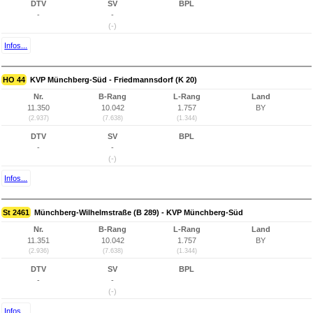
DTV
SV
BPL
-
-
(-)
Infos...
HO 44
KVP Münchberg-Süd - Friedmannsdorf (K 20)
Nr.
B-Rang
L-Rang
Land
11.350
10.042
1.757
BY
(2.937)
(7.638)
(1.344)
DTV
SV
BPL
-
-
(-)
Infos...
St 2461
Münchberg-Wilhelmstraße (B 289) - KVP Münchberg-Süd
Nr.
B-Rang
L-Rang
Land
11.351
10.042
1.757
BY
(2.936)
(7.638)
(1.344)
DTV
SV
BPL
-
-
(-)
Infos...