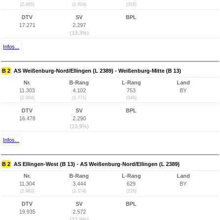
(2.985)
(1.604)
(316)
DTV
SV
BPL
17.271
2.297
(13,3%)
Infos...
B 2
AS Weißenburg-Nord/Ellingen (L 2389) - Weißenburg-Mitte (B 13)
Nr.
B-Rang
L-Rang
Land
11.303
4.102
753
BY
(2.984)
(1.771)
(346)
DTV
SV
BPL
16.478
2.290
(13,9%)
Infos...
B 2
AS Ellingen-West (B 13) - AS Weißenburg-Nord/Ellingen (L 2389)
Nr.
B-Rang
L-Rang
Land
11.304
3.444
629
BY
(2.983)
(1.174)
(228)
DTV
SV
BPL
19.935
2.572
(12,9%)