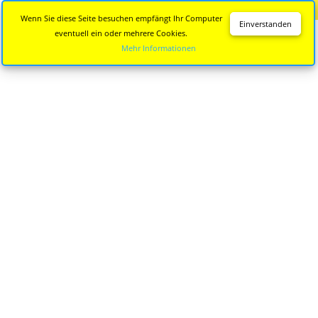
Diese Seite wird nicht mehr aktualisiert.
Zur neuen Seite
Wenn Sie diese Seite besuchen empfängt Ihr Computer
Einverstanden
eventuell ein oder mehrere Cookies.
Mehr Informationen