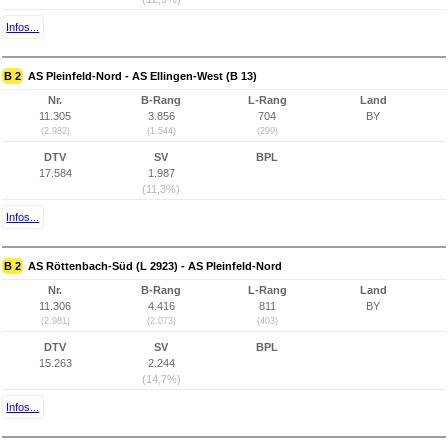
Infos...
B 2
AS Pleinfeld-Nord - AS Ellingen-West (B 13)
Nr.
B-Rang
L-Rang
Land
11.305
3.856
704
BY
(2.982)
(1.544)
(299)
DTV
SV
BPL
17.584
1.987
(11,3%)
Infos...
B 2
AS Röttenbach-Süd (L 2923) - AS Pleinfeld-Nord
Nr.
B-Rang
L-Rang
Land
11.306
4.416
811
BY
(2.981)
(2.073)
(403)
DTV
SV
BPL
15.263
2.244
(14,7%)
Infos...