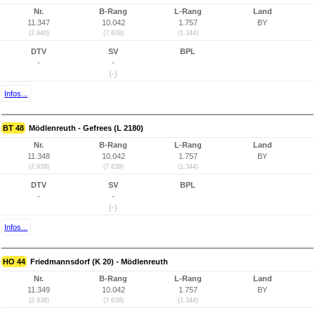
Nr.
B-Rang
L-Rang
Land
11.347
10.042
1.757
BY
(2.940)
(7.638)
(1.344)
DTV
SV
BPL
-
-
(-)
Infos...
BT 48
Mödlenreuth - Gefrees (L 2180)
Nr.
B-Rang
L-Rang
Land
11.348
10.042
1.757
BY
(2.939)
(7.638)
(1.344)
DTV
SV
BPL
-
-
(-)
Infos...
HO 44
Friedmannsdorf (K 20) - Mödlenreuth
Nr.
B-Rang
L-Rang
Land
11.349
10.042
1.757
BY
(2.938)
(7.638)
(1.344)