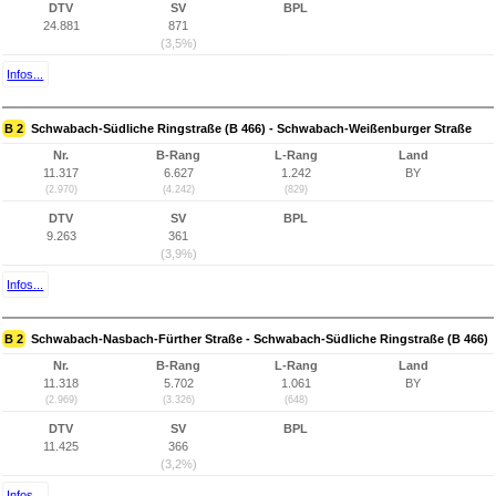
DTV
SV
BPL
24.881
871
(3,5%)
Infos...
B 2
Schwabach-Südliche Ringstraße (B 466) - Schwabach-Weißenburger Straße
Nr.
B-Rang
L-Rang
Land
11.317
6.627
1.242
BY
(2.970)
(4.242)
(829)
DTV
SV
BPL
9.263
361
(3,9%)
Infos...
B 2
Schwabach-Nasbach-Fürther Straße - Schwabach-Südliche Ringstraße (B 466)
Nr.
B-Rang
L-Rang
Land
11.318
5.702
1.061
BY
(2.969)
(3.326)
(648)
DTV
SV
BPL
11.425
366
(3,2%)
Infos...