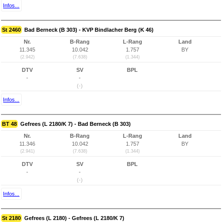
Infos...
St 2460
Bad Berneck (B 303) - KVP Bindlacher Berg (K 46)
Nr.
B-Rang
L-Rang
Land
11.345
10.042
1.757
BY
(2.942)
(7.638)
(1.344)
DTV
SV
BPL
-
-
(-)
Infos...
BT 48
Gefrees (L 2180/K 7) - Bad Berneck (B 303)
Nr.
B-Rang
L-Rang
Land
11.346
10.042
1.757
BY
(2.941)
(7.638)
(1.344)
DTV
SV
BPL
-
-
(-)
Infos...
St 2180
Gefrees (L 2180) - Gefrees (L 2180/K 7)