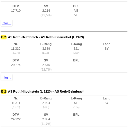
DTV
SV
BPL
17.710
2.214
VB
(12,5%)
VB
Infos...
B 2
AS Roth-Belmbrach - AS Roth-Kiliansdorf (L 2409)
Nr.
B-Rang
L-Rang
Land
11.310
3.389
621
BY
(2.977)
(1.125)
(220)
DTV
SV
BPL
20.274
2.575
(12,7%)
Infos...
B 2
AS Roth/Hilpoltstein (L 2220) - AS Roth-Belmbrach
Nr.
B-Rang
L-Rang
Land
11.311
2.924
511
BY
(2.976)
(763)
(134)
DTV
SV
BPL
24.222
2.834
(11,7%)