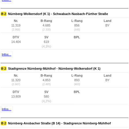
B 2
Nürnberg-Wolkersdorf (K 1) - Schwabach-Nasbach-Fürther Straße
Nr.
B-Rang
L-Rang
Land
11.319
4.685
856
BY
(2.968)
(2.330)
(446)
DTV
SV
BPL
14.404
619
(4,3%)
Infos...
B 2
Stadtgrenze Nürnberg-Mühlhof - Nürnberg-Wolkersdorf (K 1)
Nr.
B-Rang
L-Rang
Land
11.320
4.853
893
BY
(2.967)
(2.495)
(483)
DTV
SV
BPL
13.809
580
(4,2%)
Infos...
B 2
Nürnberg-Ansbacher Straße (B 14) - Stadtgrenze Nürnberg-Mühlhof