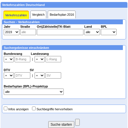
Verkehrszahlen Deutschland
Vergleich
Bedarfsplan 2016
Verkehrszahlen
Suchen - Verkehszahlen
Jahr
Straße
Ort|Zählstelle|TK-Blatt
Land
BPL
Suchergebnisse einschränken
Bundesrang Landesrang
|
DTV SV
|
Bedarfsplan (BPL)-Projekttyp
Infos anzeigen
Suchbegriffe hervorheben