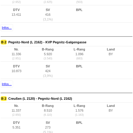
(2.952)
(2.625)
(503)
DTV
SV
BPL
13.411
416
(3,1%)
Infos...
B 2
Pegnitz-Nord (L 2162) - KVP Pegnitz-Galgengasse
Nr.
B-Rang
L-Rang
Land
11.336
5.920
1.096
BY
(2.951)
(3.540)
(683)
DTV
SV
BPL
10.873
424
(3,9%)
Infos...
B 2
Creußen (L 2120) - Pegnitz-Nord (L 2162)
Nr.
B-Rang
L-Rang
Land
11.337
8.510
1.576
BY
(2.950)
(6.110)
(1.163)
DTV
SV
BPL
5.351
273
(5,1%)