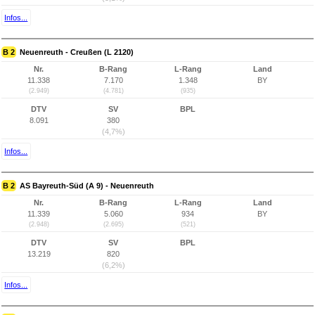
Infos...
B 2
Neuenreuth - Creußen (L 2120)
Nr.
B-Rang
L-Rang
Land
11.338
7.170
1.348
BY
(2.949)
(4.781)
(935)
DTV
SV
BPL
8.091
380
(4,7%)
Infos...
B 2
AS Bayreuth-Süd (A 9) - Neuenreuth
Nr.
B-Rang
L-Rang
Land
11.339
5.060
934
BY
(2.948)
(2.695)
(521)
DTV
SV
BPL
13.219
820
(6,2%)
Infos...