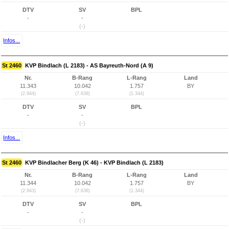
DTV
SV
BPL
-
-
(-)
Infos...
St 2460
KVP Bindlach (L 2183) - AS Bayreuth-Nord (A 9)
Nr.
B-Rang
L-Rang
Land
11.343
10.042
1.757
BY
(2.944)
(7.638)
(1.344)
DTV
SV
BPL
-
-
(-)
Infos...
St 2460
KVP Bindlacher Berg (K 46) - KVP Bindlach (L 2183)
Nr.
B-Rang
L-Rang
Land
11.344
10.042
1.757
BY
(2.943)
(7.638)
(1.344)
DTV
SV
BPL
-
-
(-)