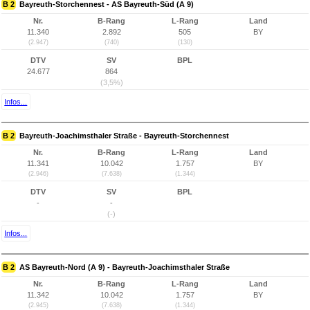
B 2
Bayreuth-Storchennest - AS Bayreuth-Süd (A 9)
Nr.
B-Rang
L-Rang
Land
11.340
2.892
505
BY
(2.947)
(740)
(130)
DTV
SV
BPL
24.677
864
(3,5%)
Infos...
B 2
Bayreuth-Joachimsthaler Straße - Bayreuth-Storchennest
Nr.
B-Rang
L-Rang
Land
11.341
10.042
1.757
BY
(2.946)
(7.638)
(1.344)
DTV
SV
BPL
-
-
(-)
Infos...
B 2
AS Bayreuth-Nord (A 9) - Bayreuth-Joachimsthaler Straße
Nr.
B-Rang
L-Rang
Land
11.342
10.042
1.757
BY
(2.945)
(7.638)
(1.344)