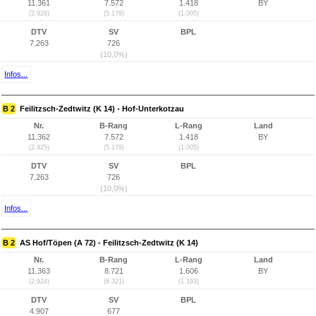
11.361
7.572
1.418
BY
(2.926)
(5.179)
(1.005)
DTV
SV
BPL
7.263
726
(10,0%)
Infos...
B 2
Feilitzsch-Zedtwitz (K 14) - Hof-Unterkotzau
Nr.
B-Rang
L-Rang
Land
11.362
7.572
1.418
BY
(2.925)
(5.179)
(1.005)
DTV
SV
BPL
7.263
726
(10,0%)
Infos...
B 2
AS Hof/Töpen (A 72) - Feilitzsch-Zedtwitz (K 14)
Nr.
B-Rang
L-Rang
Land
11.363
8.721
1.606
BY
(2.924)
(6.321)
(1.193)
DTV
SV
BPL
4.907
677