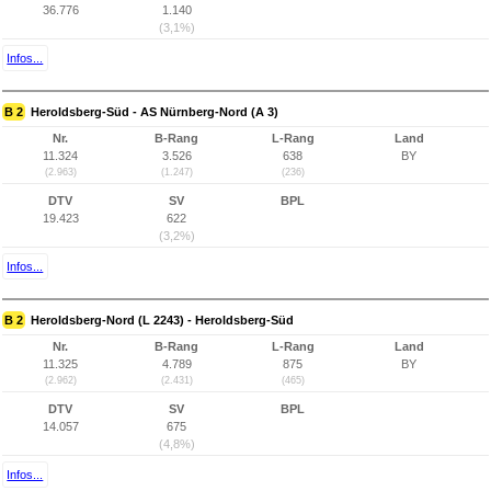
36.776
1.140
(3,1%)
Infos...
B 2
Heroldsberg-Süd - AS Nürnberg-Nord (A 3)
Nr.
B-Rang
L-Rang
Land
11.324
3.526
638
BY
(2.963)
(1.247)
(236)
DTV
SV
BPL
19.423
622
(3,2%)
Infos...
B 2
Heroldsberg-Nord (L 2243) - Heroldsberg-Süd
Nr.
B-Rang
L-Rang
Land
11.325
4.789
875
BY
(2.962)
(2.431)
(465)
DTV
SV
BPL
14.057
675
(4,8%)
Infos...