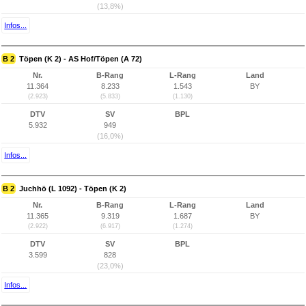
(13,8%)
Infos...
B 2
Töpen (K 2) - AS Hof/Töpen (A 72)
Nr.
B-Rang
L-Rang
Land
11.364
8.233
1.543
BY
(2.923)
(5.833)
(1.130)
DTV
SV
BPL
5.932
949
(16,0%)
Infos...
B 2
Juchhö (L 1092) - Töpen (K 2)
Nr.
B-Rang
L-Rang
Land
11.365
9.319
1.687
BY
(2.922)
(6.917)
(1.274)
DTV
SV
BPL
3.599
828
(23,0%)
Infos...