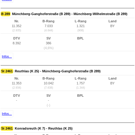
B 289
Münchberg-Ganghoferstraße (B 289) - Münchberg-Wilhelmstraße (B 289)
Nr.
B-Rang
L-Rang
Land
11.352
7.033
1.321
BY
(2.935)
(4.644)
(908)
DTV
SV
BPL
8.392
386
(4,6%)
Infos...
St 2461
Reuthlas (K 25) - Münchberg-Ganghoferstraße (B 289)
Nr.
B-Rang
L-Rang
Land
11.353
10.042
1.757
BY
(2.934)
(7.638)
(1.344)
DTV
SV
BPL
-
-
(-)
Infos...
St 2461
Konradsreuth (K 7) - Reuthlas (K 25)