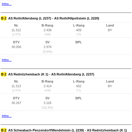
Infos...
B 2
AS Roth/Allersberg (L 2237) - AS Roth/Hilpoltstein (L 2220)
Nr.
B-Rang
L-Rang
Land
11.312
2.436
409
BY
(2.975)
(448)
(73)
DTV
SV
BPL
30.056
2.976
(9,9%)
Infos...
B 2
AS Rednitzhembach (K 1) - AS Roth/Allersberg (L 2237)
Nr.
B-Rang
L-Rang
Land
11.313
2.414
402
BY
(2.974)
(439)
(71)
DTV
SV
BPL
30.267
3.118
(10,3%)
Infos...
B 2
AS Schwabach-Penzendorf/Wendelstein (L 2239) - AS Rednitzhembach (K 1)