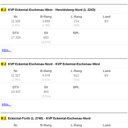
B 2
KVP Eckental-Eschenau-West - Heroldsberg-Nord (L 2243)
Nr.
B-Rang
L-Rang
Land
11.326
3.899
714
BY
(2.961)
(1.585)
(309)
DTV
SV
BPL
17.329
693
(4,0%)
Infos...
B 2
KVP Eckental-Eschenau-Nord - KVP Eckental-Eschenau-West
Nr.
B-Rang
L-Rang
Land
11.327
4.978
912
BY
(2.960)
(2.618)
(502)
DTV
SV
BPL
13.437
403
(3,0%)
Infos...
B 2
Eckental-Forth (L 2740) - KVP Eckental-Eschenau-Nord
Nr.
B-Rang
L-Rang
Land