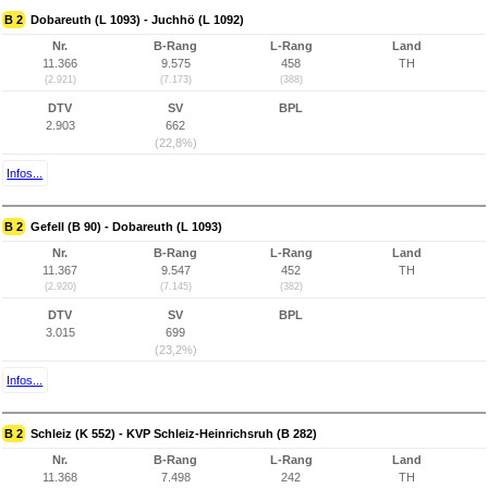
B 2
Dobareuth (L 1093) - Juchhö (L 1092)
Nr.
B-Rang
L-Rang
Land
11.366
9.575
458
TH
(2.921)
(7.173)
(388)
DTV
SV
BPL
2.903
662
(22,8%)
Infos...
B 2
Gefell (B 90) - Dobareuth (L 1093)
Nr.
B-Rang
L-Rang
Land
11.367
9.547
452
TH
(2.920)
(7.145)
(382)
DTV
SV
BPL
3.015
699
(23,2%)
Infos...
B 2
Schleiz (K 552) - KVP Schleiz-Heinrichsruh (B 282)
Nr.
B-Rang
L-Rang
Land
11.368
7.498
242
TH