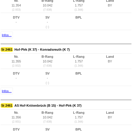
Nr.
B-Rang
L-Rang
Land
11.354
10.042
1.757
BY
(2.933)
(7.638)
(1.344)
DTV
SV
BPL
-
-
(-)
Infos...
St 2461
Hof-Pirk (K 37) - Konradsreuth (K 7)
Nr.
B-Rang
L-Rang
Land
11.355
10.042
1.757
BY
(2.932)
(7.638)
(1.344)
DTV
SV
BPL
-
-
(-)
Infos...
St 2461
AS Hof-Krötenbrück (B 15) - Hof-Pirk (K 37)
Nr.
B-Rang
L-Rang
Land
11.356
10.042
1.757
BY
(2.931)
(7.638)
(1.344)
DTV
SV
BPL