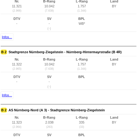
Nr.
B-Rang
L-Rang
Land
11.321
10.042
1.757
BY
(2.966)
(7.638)
(1.344)
DTV
SV
BPL
-
-
WB*
(-)
Infos...
B 2
Stadtgrenze Nürnberg-Ziegelstein - Nürnberg-Hintermayrstraße (B 4R)
Nr.
B-Rang
L-Rang
Land
11.322
10.042
1.757
BY
(2.965)
(7.638)
(1.344)
DTV
SV
BPL
-
-
(-)
Infos...
B 2
AS Nürnberg-Nord (A 3) - Stadtgrenze Nürnberg-Ziegelstein
Nr.
B-Rang
L-Rang
Land
11.323
2.038
335
BY
(2.964)
(263)
(33)
DTV
SV
BPL