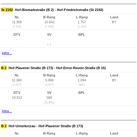
St 2192
Hof-Bismarkstraße (B 2) - Hof-Friedrichstraße (St 2192)
Nr.
B-Rang
L-Rang
Land
11.359
10.042
1.757
BY
(2.928)
(7.638)
(1.344)
DTV
SV
BPL
-
-
(-)
Infos...
B 2
Hof-Plauener Straße (B 173) - Hof-Ernst-Reuter-Straße (B 15)
Nr.
B-Rang
L-Rang
Land
11.360
5.906
1.094
BY
(2.927)
(3.527)
(681)
DTV
SV
BPL
10.913
589
(5,4%)
Infos...
B 2
Hof-Unterkotzau - Hof-Plauener Straße (B 173)
Nr.
B-Rang
L-Rang
Land