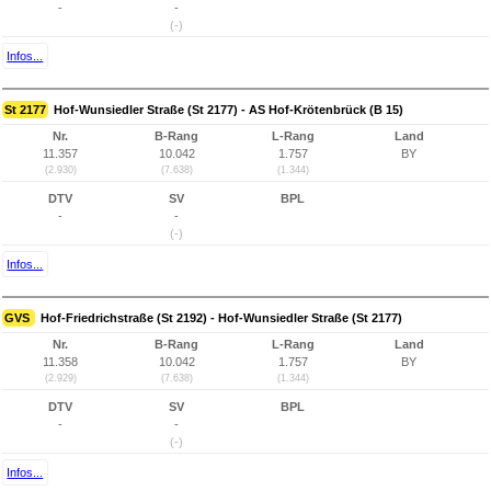
-
-
(-)
Infos...
St 2177
Hof-Wunsiedler Straße (St 2177) - AS Hof-Krötenbrück (B 15)
Nr.
B-Rang
L-Rang
Land
11.357
10.042
1.757
BY
(2.930)
(7.638)
(1.344)
DTV
SV
BPL
-
-
(-)
Infos...
GVS
Hof-Friedrichstraße (St 2192) - Hof-Wunsiedler Straße (St 2177)
Nr.
B-Rang
L-Rang
Land
11.358
10.042
1.757
BY
(2.929)
(7.638)
(1.344)
DTV
SV
BPL
-
-
(-)
Infos...