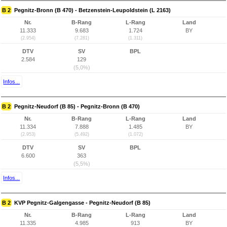
B 2
Pegnitz-Bronn (B 470) - Betzenstein-Leupoldstein (L 2163)
Nr.
B-Rang
L-Rang
Land
11.333
9.683
1.724
BY
(2.954)
(7.281)
(1.311)
DTV
SV
BPL
2.584
129
(5,0%)
Infos...
B 2
Pegnitz-Neudorf (B 85) - Pegnitz-Bronn (B 470)
Nr.
B-Rang
L-Rang
Land
11.334
7.888
1.485
BY
(2.953)
(5.492)
(1.072)
DTV
SV
BPL
6.600
363
(5,5%)
Infos...
B 2
KVP Pegnitz-Galgengasse - Pegnitz-Neudorf (B 85)
Nr.
B-Rang
L-Rang
Land
11.335
4.985
913
BY