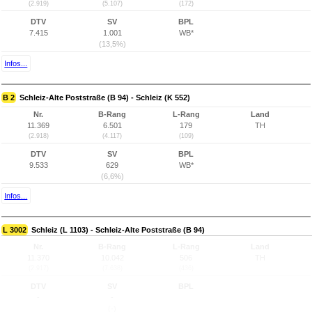
(2.919)
(5.107)
(172)
DTV
SV
BPL
7.415
1.001
WB*
(13,5%)
Infos...
B 2
Schleiz-Alte Poststraße (B 94) - Schleiz (K 552)
Nr.
B-Rang
L-Rang
Land
11.369
6.501
179
TH
(2.918)
(4.117)
(109)
DTV
SV
BPL
9.533
629
WB*
(6,6%)
Infos...
L 3002
Schleiz (L 1103) - Schleiz-Alte Poststraße (B 94)
Nr.
B-Rang
L-Rang
Land
11.370
10.042
506
TH
(2.917)
(7.638)
(436)
DTV
SV
BPL
-
-
(-)