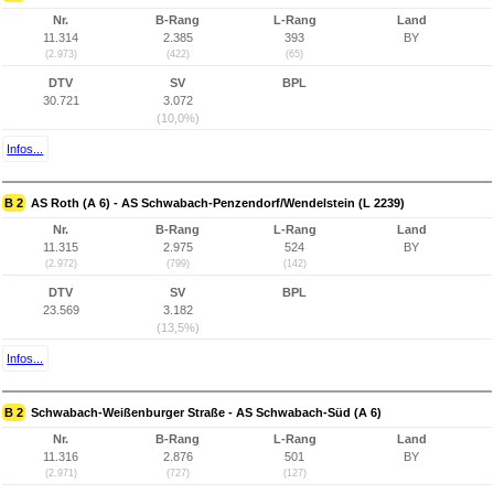
Nr.
B-Rang
L-Rang
Land
11.314
2.385
393
BY
(2.973)
(422)
(65)
DTV
SV
BPL
30.721
3.072
(10,0%)
Infos...
B 2
AS Roth (A 6) - AS Schwabach-Penzendorf/Wendelstein (L 2239)
Nr.
B-Rang
L-Rang
Land
11.315
2.975
524
BY
(2.972)
(799)
(142)
DTV
SV
BPL
23.569
3.182
(13,5%)
Infos...
B 2
Schwabach-Weißenburger Straße - AS Schwabach-Süd (A 6)
Nr.
B-Rang
L-Rang
Land
11.316
2.876
501
BY
(2.971)
(727)
(127)