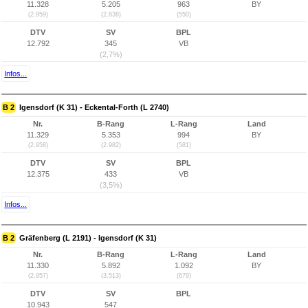
11.328
5.205
963
BY
(2.959)
(2.838)
(550)
DTV
SV
BPL
12.792
345
VB
(2,7%)
Infos...
B 2
Igensdorf (K 31) - Eckental-Forth (L 2740)
Nr.
B-Rang
L-Rang
Land
11.329
5.353
994
BY
(2.958)
(2.982)
(581)
DTV
SV
BPL
12.375
433
VB
(3,5%)
Infos...
B 2
Gräfenberg (L 2191) - Igensdorf (K 31)
Nr.
B-Rang
L-Rang
Land
11.330
5.892
1.092
BY
(2.957)
(3.513)
(679)
DTV
SV
BPL
10.943
547