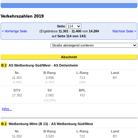
Verkehrszahlen 2019
Seite
< Vorherige Seite
(Ergebnisse
11.301
-
11.400
von
14.284
Nächste Seite >
auf
Seite 114 von 143
)
Abschnitt
B 2
AS Weißenburg-Süd/West - AS Dettenheim
Nr.
B-Rang
L-Rang
Land
11.301
3.896
713
BY
(2.986)
(1.582)
(308)
DTV
SV
BPL
17.352
2.082
FD
(12,0%)
Infos...
B 2
Weißenburg-Mitte (B 13) - AS Weißenburg-Süd/West
Nr.
B-Rang
L-Rang
Land
11.302
3.920
722
BY