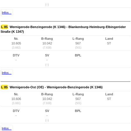
(-)
Infos...
L 85
Wernigerode-Benzingerode (K 1346) - Blankenburg-Heimburg-Elbingeröder
Straße (K 1347)
Nr.
B-Rang
L-Rang
Land
10.605
10.042
567
ST
(3.682)
(7.638)
(501)
DTV
SV
BPL
-
-
(-)
Infos...
L 85
Wernigerode-Ost (OE) - Wernigerode-Benzingerode (K 1346)
Nr.
B-Rang
L-Rang
Land
10.606
10.042
567
ST
(3.681)
(7.638)
(501)
DTV
SV
BPL
-
-
(-)
Infos...