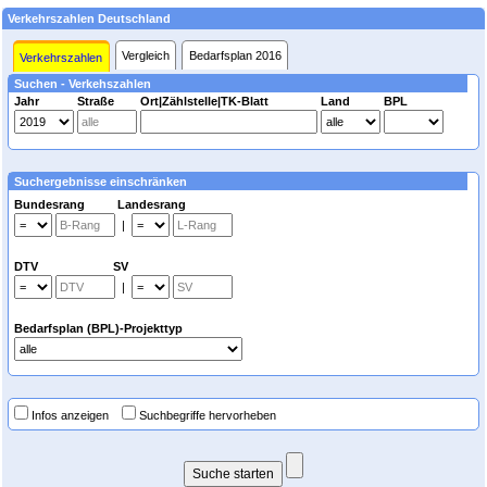
Verkehrszahlen Deutschland
Vergleich
Bedarfsplan 2016
Verkehrszahlen
Suchen - Verkehszahlen
Jahr
Straße
Ort|Zählstelle|TK-Blatt
Land
BPL
Suchergebnisse einschränken
Bundesrang Landesrang
|
DTV SV
|
Bedarfsplan (BPL)-Projekttyp
Infos anzeigen
Suchbegriffe hervorheben