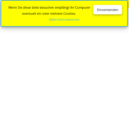
Diese Seite wird nicht mehr aktualisiert.
Zur neuen Seite
Wenn Sie diese Seite besuchen empfängt Ihr Computer
Einverstanden
eventuell ein oder mehrere Cookies.
Mehr Informationen