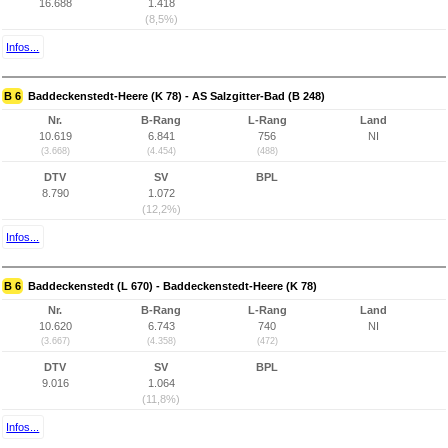
16.688
1.418
(8,5%)
Infos...
B 6
Baddeckenstedt-Heere (K 78) - AS Salzgitter-Bad (B 248)
Nr.
B-Rang
L-Rang
Land
10.619
6.841
756
NI
(3.668)
(4.454)
(488)
DTV
SV
BPL
8.790
1.072
(12,2%)
Infos...
B 6
Baddeckenstedt (L 670) - Baddeckenstedt-Heere (K 78)
Nr.
B-Rang
L-Rang
Land
10.620
6.743
740
NI
(3.667)
(4.358)
(472)
DTV
SV
BPL
9.016
1.064
(11,8%)
Infos...