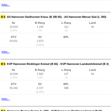
Infos...
B 6
AS Hannover-Seelhorster Kreuz (B 3/B 65) - AS Hannover-Messe-Süd (L 393)
Nr.
B-Rang
L-Rang
Land
10.633
1.195
112
NI
(3.654)
(74)
(4)
DTV
SV
BPL
54.811
1.973
(3,6%)
Infos...
B 6
KVP Hannover-Ricklinger Kreisel (B 65) - KVP Hannover-Landwehrkreisel (B 3)
Nr.
B-Rang
L-Rang
Land
10.634
1.582
147
NI
(3.653)
(143)
(8)
DTV
SV
BPL
45.442
2.727
WB
(6,0%)
Infos...