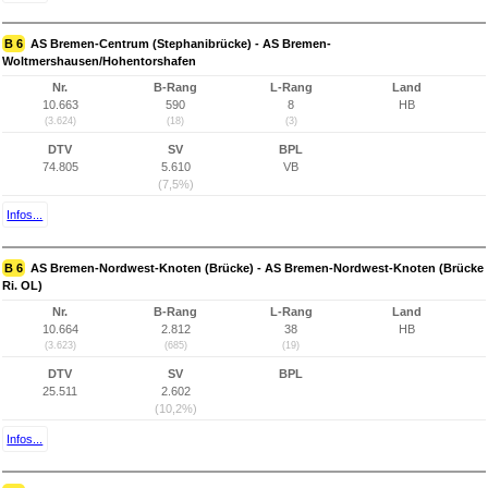
B 6
AS Bremen-Centrum (Stephanibrücke) - AS Bremen-
Woltmershausen/Hohentorshafen
Nr.
B-Rang
L-Rang
Land
10.663
590
8
HB
(3.624)
(18)
(3)
DTV
SV
BPL
74.805
5.610
VB
(7,5%)
Infos...
B 6
AS Bremen-Nordwest-Knoten (Brücke) - AS Bremen-Nordwest-Knoten (Brücke
Ri. OL)
Nr.
B-Rang
L-Rang
Land
10.664
2.812
38
HB
(3.623)
(685)
(19)
DTV
SV
BPL
25.511
2.602
(10,2%)
Infos...