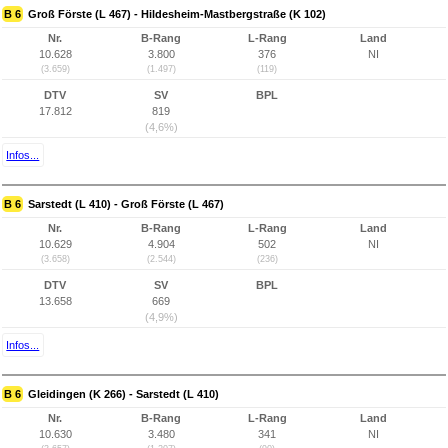
B 6
Groß Förste (L 467) - Hildesheim-Mastbergstraße (K 102)
Nr.
B-Rang
L-Rang
Land
10.628
3.800
376
NI
(3.659)
(1.497)
(119)
DTV
SV
BPL
17.812
819
(4,6%)
Infos...
B 6
Sarstedt (L 410) - Groß Förste (L 467)
Nr.
B-Rang
L-Rang
Land
10.629
4.904
502
NI
(3.658)
(2.544)
(236)
DTV
SV
BPL
13.658
669
(4,9%)
Infos...
B 6
Gleidingen (K 266) - Sarstedt (L 410)
Nr.
B-Rang
L-Rang
Land
10.630
3.480
341
NI