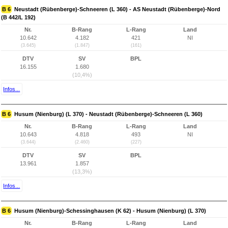
B 6
Neustadt (Rübenberge)-Schneeren (L 360) - AS Neustadt (Rübenberge)-Nord
(B 442/L 192)
Nr.
B-Rang
L-Rang
Land
10.642
4.182
421
NI
(3.645)
(1.847)
(161)
DTV
SV
BPL
16.155
1.680
(10,4%)
Infos...
B 6
Husum (Nienburg) (L 370) - Neustadt (Rübenberge)-Schneeren (L 360)
Nr.
B-Rang
L-Rang
Land
10.643
4.818
493
NI
(3.644)
(2.460)
(227)
DTV
SV
BPL
13.961
1.857
(13,3%)
Infos...
B 6
Husum (Nienburg)-Schessinghausen (K 62) - Husum (Nienburg) (L 370)
Nr.
B-Rang
L-Rang
Land