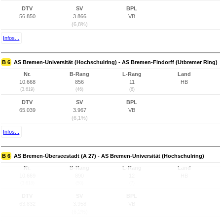
DTV
SV
BPL
56.850
3.866
VB
(6,8%)
Infos...
B 6
AS Bremen-Universität (Hochschulring) - AS Bremen-Findorff (Utbremer Ring)
Nr.
B-Rang
L-Rang
Land
10.668
856
11
HB
(3.619)
(46)
(6)
DTV
SV
BPL
65.039
3.967
VB
(6,1%)
Infos...
B 6
AS Bremen-Überseestadt (A 27) - AS Bremen-Universität (Hochschulring)
Nr.
B-Rang
L-Rang
Land
10.669
890
12
HB
(3.618)
(50)
(7)
DTV
SV
BPL
63.832
3.958
VB
(6,2%)