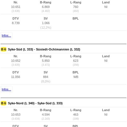
Nr.
B-Rang
L-Rang
Land
10.651
6.869
760
NI
(3.636)
(4.482)
(492)
DTV
SV
BPL
8.739
1.066
(12,2%)
Infos...
B 6
Syke-Süd (L 333) - Süstedt-Ochtmannien (L 332)
Nr.
B-Rang
L-Rang
Land
10.652
5.850
623
NI
(3.635)
(3.472)
(356)
DTV
SV
BPL
11.056
884
WB
(8,0%)
Infos...
B 6
Syke-Nord (L 340) - Syke-Süd (L 333)
Nr.
B-Rang
L-Rang
Land
10.653
4.594
463
NI
(3.634)
(2.243)
(199)
DTV
SV
BPL