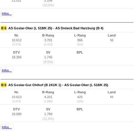
21.011
2.206
(10,5%)
Infos...
B 6
AS Goslar-Oker (L 518/K 25) - AS Dreieck Bad Harzburg (B 4)
Nr.
B-Rang
L-Rang
Land
10.612
3.701
366
NI
(3.675)
(1.410)
(110)
DTV
SV
BPL
18.366
1.745
(9,5%)
Infos...
B 6
AS Goslar-Gut Ohlhof (B 241/K 1) - AS Goslar-Oker (L 518/K 25)
Nr.
B-Rang
L-Rang
Land
10.613
4.201
425
NI
(3.674)
(1.865)
(165)
DTV
SV
BPL
16.080
1.769
(11,0%)
Infos...