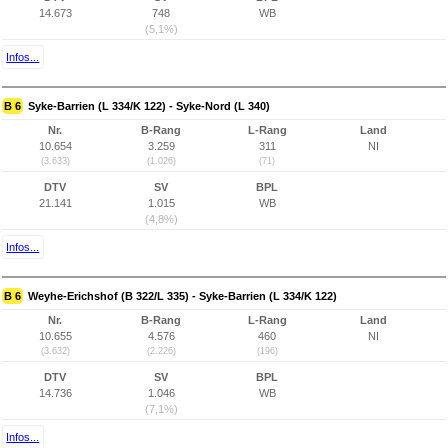
14.673
748
WB
(5,1%)
Infos...
B 6
Syke-Barrien (L 334/K 122) - Syke-Nord (L 340)
Nr.
B-Rang
L-Rang
Land
10.654
3.259
311
NI
(3.633)
(1.026)
(71)
DTV
SV
BPL
21.141
1.015
WB
(4,8%)
Infos...
B 6
Weyhe-Erichshof (B 322/L 335) - Syke-Barrien (L 334/K 122)
Nr.
B-Rang
L-Rang
Land
10.655
4.576
460
NI
(3.632)
(2.226)
(196)
DTV
SV
BPL
14.736
1.046
WB
(7,1%)
Infos...