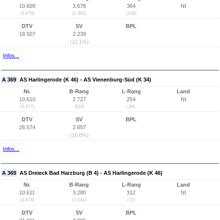
10.609
3.678
364
NI
(3.678)
(1.391)
(108)
DTV
SV
BPL
18.507
2.239
(12,1%)
Infos...
A 369
AS Harlingerode (K 46) - AS Vienenburg-Süd (K 34)
Nr.
B-Rang
L-Rang
Land
10.610
2.727
254
NI
(3.677)
(629)
(39)
DTV
SV
BPL
26.574
2.657
(10,0%)
Infos...
A 369
AS Dreieck Bad Harzburg (B 4) - AS Harlingerode (K 46)
Nr.
B-Rang
L-Rang
Land
10.611
3.280
312
NI
(3.676)
(1.041)
(72)
DTV
SV
BPL