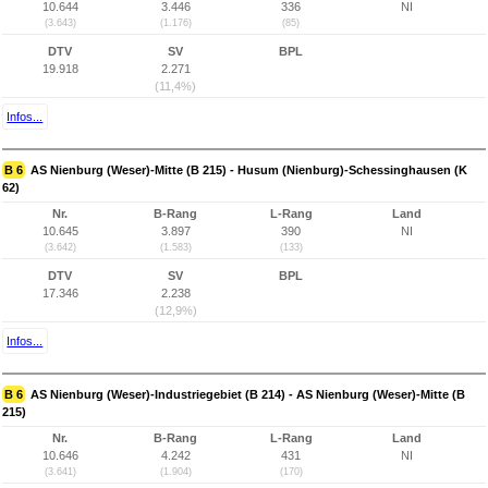
10.644
3.446
336
NI
(3.643)
(1.176)
(85)
DTV
SV
BPL
19.918
2.271
(11,4%)
Infos...
B 6
AS Nienburg (Weser)-Mitte (B 215) - Husum (Nienburg)-Schessinghausen (K
62)
Nr.
B-Rang
L-Rang
Land
10.645
3.897
390
NI
(3.642)
(1.583)
(133)
DTV
SV
BPL
17.346
2.238
(12,9%)
Infos...
B 6
AS Nienburg (Weser)-Industriegebiet (B 214) - AS Nienburg (Weser)-Mitte (B
215)
Nr.
B-Rang
L-Rang
Land
10.646
4.242
431
NI
(3.641)
(1.904)
(170)