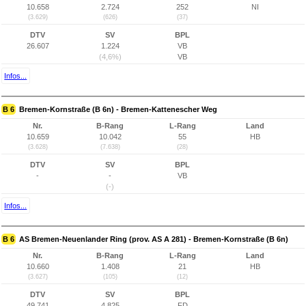
10.658
2.724
252
NI
(3.629)
(626)
(37)
DTV
SV
BPL
26.607
1.224
VB
(4,6%)
VB
Infos...
B 6
Bremen-Kornstraße (B 6n) - Bremen-Kattenescher Weg
Nr.
B-Rang
L-Rang
Land
10.659
10.042
55
HB
(3.628)
(7.638)
(28)
DTV
SV
BPL
-
-
VB
(-)
Infos...
B 6
AS Bremen-Neuenlander Ring (prov. AS A 281) - Bremen-Kornstraße (B 6n)
Nr.
B-Rang
L-Rang
Land
10.660
1.408
21
HB
(3.627)
(105)
(12)
DTV
SV
BPL
49.741
4.825
FD