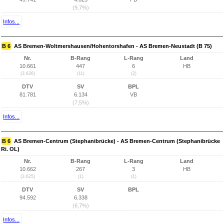
(9,7%)
Infos...
B 6
AS Bremen-Woltmershausen/Hohentorshafen - AS Bremen-Neustadt (B 75)
Nr.
B-Rang
L-Rang
Land
10.661
447
6
HB
(3.626)
(11)
(2)
DTV
SV
BPL
81.781
6.134
VB
(7,5%)
Infos...
B 6
AS Bremen-Centrum (Stephanibrücke) - AS Bremen-Centrum (Stephanibrücke
Ri. OL)
Nr.
B-Rang
L-Rang
Land
10.662
267
3
HB
(3.625)
(1)
(1)
DTV
SV
BPL
94.592
6.338
(6,7%)
Infos...