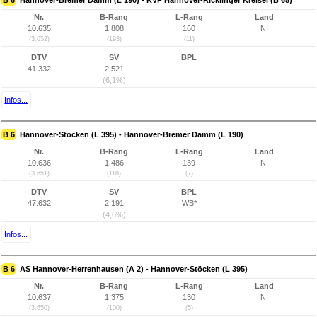
B 6
Hannover-Bremer Damm (L 190) - KVP Hannover-Ricklinger Kreisel (B 65)
Nr.
B-Rang
L-Rang
Land
10.635
1.808
160
NI
(3.652)
(193)
(11)
DTV
SV
BPL
41.332
2.521
(6,1%)
Infos...
B 6
Hannover-Stöcken (L 395) - Hannover-Bremer Damm (L 190)
Nr.
B-Rang
L-Rang
Land
10.636
1.486
139
NI
(3.651)
(118)
(7)
DTV
SV
BPL
47.632
2.191
WB*
(4,6%)
Infos...
B 6
AS Hannover-Herrenhausen (A 2) - Hannover-Stöcken (L 395)
Nr.
B-Rang
L-Rang
Land
10.637
1.375
130
NI
(3.650)
(100)
(5)