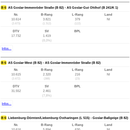
B 6
AS Goslar-Immenröder Straße (B 82) - AS Goslar-Gut Ohlhof (B 241/K 1)
Nr.
B-Rang
L-Rang
Land
10.614
3.821
379
NI
(3.673)
(1.512)
(122)
DTV
SV
BPL
17.732
1.419
(8,0%)
Infos...
B 6
AS Goslar-West (B 82) - AS Goslar-Immenröder Straße (B 82)
Nr.
B-Rang
L-Rang
Land
10.615
2.320
216
NI
(3.672)
(388)
(23)
DTV
SV
BPL
31.552
2.461
(7,8%)
Infos...
B 6
Liebenburg-Dörnten/Liebenburg-Ostharingen (L 515) - Goslar-Baßgeige (B 82)
Nr.
B-Rang
L-Rang
Land
10.616
5.894
630
NI