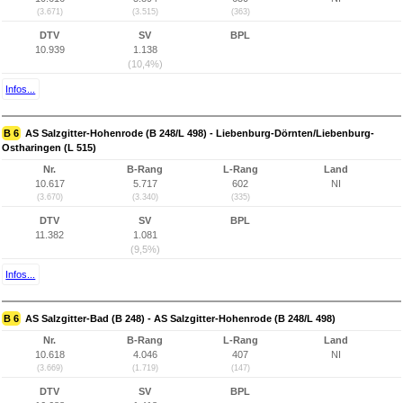
(3.671)
(3.515)
(363)
DTV
SV
BPL
10.939
1.138
(10,4%)
Infos...
B 6
AS Salzgitter-Hohenrode (B 248/L 498) - Liebenburg-Dörnten/Liebenburg-
Ostharingen (L 515)
Nr.
B-Rang
L-Rang
Land
10.617
5.717
602
NI
(3.670)
(3.340)
(335)
DTV
SV
BPL
11.382
1.081
(9,5%)
Infos...
B 6
AS Salzgitter-Bad (B 248) - AS Salzgitter-Hohenrode (B 248/L 498)
Nr.
B-Rang
L-Rang
Land
10.618
4.046
407
NI
(3.669)
(1.719)
(147)
DTV
SV
BPL