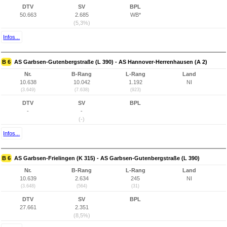
DTV
SV
BPL
50.663
2.685
WB*
(5,3%)
Infos...
B 6
AS Garbsen-Gutenbergstraße (L 390) - AS Hannover-Herrenhausen (A 2)
Nr.
B-Rang
L-Rang
Land
10.638
10.042
1.192
NI
(3.649)
(7.638)
(923)
DTV
SV
BPL
-
-
(-)
Infos...
B 6
AS Garbsen-Frielingen (K 315) - AS Garbsen-Gutenbergstraße (L 390)
Nr.
B-Rang
L-Rang
Land
10.639
2.634
245
NI
(3.648)
(564)
(31)
DTV
SV
BPL
27.661
2.351
(8,5%)