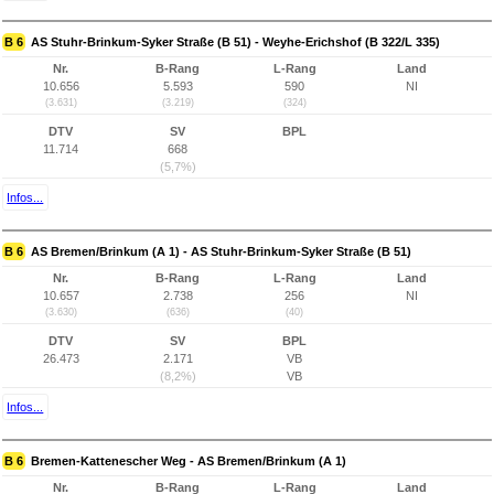
B 6
AS Stuhr-Brinkum-Syker Straße (B 51) - Weyhe-Erichshof (B 322/L 335)
Nr.
B-Rang
L-Rang
Land
10.656
5.593
590
NI
(3.631)
(3.219)
(324)
DTV
SV
BPL
11.714
668
(5,7%)
Infos...
B 6
AS Bremen/Brinkum (A 1) - AS Stuhr-Brinkum-Syker Straße (B 51)
Nr.
B-Rang
L-Rang
Land
10.657
2.738
256
NI
(3.630)
(636)
(40)
DTV
SV
BPL
26.473
2.171
VB
(8,2%)
VB
Infos...
B 6
Bremen-Kattenescher Weg - AS Bremen/Brinkum (A 1)
Nr.
B-Rang
L-Rang
Land