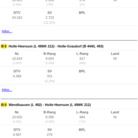
10.623
2.916
276
NI
(3.664)
(759)
(47)
DTV
SV
BPL
24.310
2.723
(11,2%)
Infos...
B 6
Holle-Heersum (L 499/K 212) - Holle-Grasdorf (B 444/L 493)
Nr.
B-Rang
L-Rang
Land
10.624
8.004
917
NI
(3.663)
(5.606)
(648)
DTV
SV
BPL
6.368
331
(5,2%)
Infos...
B 6
Wendhausen (L 492) - Holle-Heersum (L 499/K 212)
Nr.
B-Rang
L-Rang
Land
10.625
8.395
984
NI
(3.662)
(5.995)
(715)
DTV
SV
BPL
5.587
279