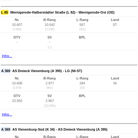
L 85
Wernigerode-Halberstädter Straße (L 82) - Wernigerode-Ost (OE)
Nr.
B-Rang
L-Rang
Land
10.607
10.042
567
ST
(3.680)
(7.638)
(501)
DTV
SV
BPL
-
-
(-)
Infos...
A 369
AS Dreieck Vienenburg (A 395) - LG (NI-ST)
Nr.
B-Rang
L-Rang
Land
10.608
2.977
284
NI
(3.679)
(801)
(53)
DTV
SV
BPL
23.550
2.967
(12,6%)
Infos...
A 369
AS Vienenburg-Süd (K 34) - AS Dreieck Vienenburg (A 395)
Nr.
B-Rang
L-Rang
Land