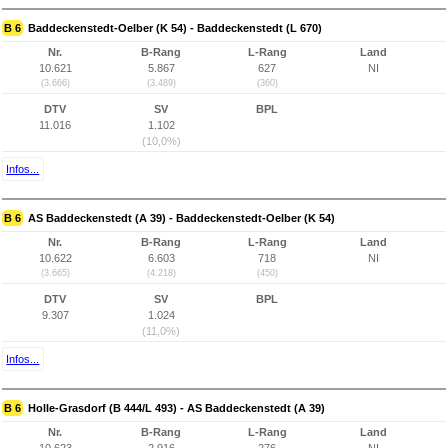
B 6
Baddeckenstedt-Oelber (K 54) - Baddeckenstedt (L 670)
Nr.
B-Rang
L-Rang
Land
10.621
5.867
627
NI
(3.666)
(3.489)
(360)
DTV
SV
BPL
11.016
1.102
(10,0%)
Infos...
B 6
AS Baddeckenstedt (A 39) - Baddeckenstedt-Oelber (K 54)
Nr.
B-Rang
L-Rang
Land
10.622
6.603
718
NI
(3.665)
(4.218)
(450)
DTV
SV
BPL
9.307
1.024
(11,0%)
Infos...
B 6
Holle-Grasdorf (B 444/L 493) - AS Baddeckenstedt (A 39)
Nr.
B-Rang
L-Rang
Land