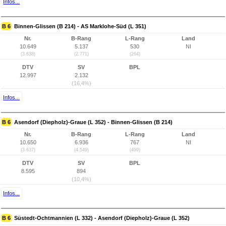
Infos...
B 6
Binnen-Glissen (B 214) - AS Marklohe-Süd (L 351)
Nr.
B-Rang
L-Rang
Land
10.649
5.137
530
NI
(3.638)
(2.771)
(264)
DTV
SV
BPL
12.997
2.132
(16,4%)
Infos...
B 6
Asendorf (Diepholz)-Graue (L 352) - Binnen-Glissen (B 214)
Nr.
B-Rang
L-Rang
Land
10.650
6.936
767
NI
(3.637)
(4.549)
(499)
DTV
SV
BPL
8.595
894
(10,4%)
Infos...
B 6
Süstedt-Ochtmannien (L 332) - Asendorf (Diepholz)-Graue (L 352)