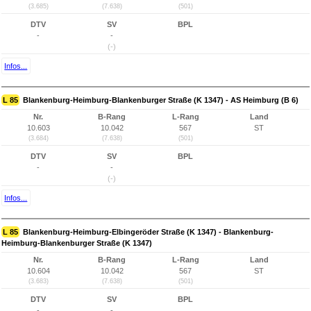
(3.685)
(7.638)
(501)
DTV
SV
BPL
-
-
(-)
Infos...
L 85
Blankenburg-Heimburg-Blankenburger Straße (K 1347) - AS Heimburg (B 6)
Nr.
B-Rang
L-Rang
Land
10.603
10.042
567
ST
(3.684)
(7.638)
(501)
DTV
SV
BPL
-
-
(-)
Infos...
L 85
Blankenburg-Heimburg-Elbingeröder Straße (K 1347) - Blankenburg-
Heimburg-Blankenburger Straße (K 1347)
Nr.
B-Rang
L-Rang
Land
10.604
10.042
567
ST
(3.683)
(7.638)
(501)
DTV
SV
BPL
-
-