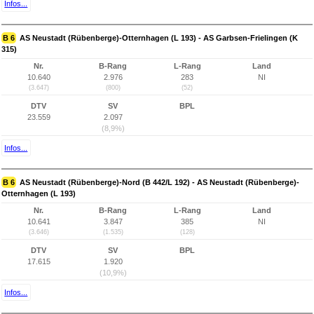
Infos...
B 6
AS Neustadt (Rübenberge)-Otternhagen (L 193) - AS Garbsen-Frielingen (K
315)
Nr.
B-Rang
L-Rang
Land
10.640
2.976
283
NI
(3.647)
(800)
(52)
DTV
SV
BPL
23.559
2.097
(8,9%)
Infos...
B 6
AS Neustadt (Rübenberge)-Nord (B 442/L 192) - AS Neustadt (Rübenberge)-
Otternhagen (L 193)
Nr.
B-Rang
L-Rang
Land
10.641
3.847
385
NI
(3.646)
(1.535)
(128)
DTV
SV
BPL
17.615
1.920
(10,9%)
Infos...