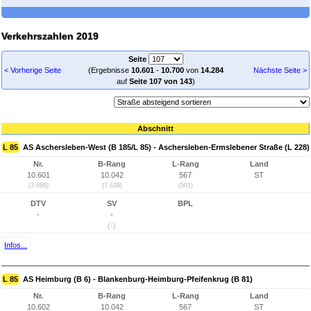
Verkehrszahlen 2019
Seite
< Vorherige Seite
(Ergebnisse
10.601
-
10.700
von
14.284
Nächste Seite >
auf
Seite 107 von 143
)
Abschnitt
L 85
AS Aschersleben-West (B 185/L 85) - Aschersleben-Ermslebener Straße (L 228)
Nr.
B-Rang
L-Rang
Land
10.601
10.042
567
ST
(3.686)
(7.638)
(501)
DTV
SV
BPL
-
-
(-)
Infos...
L 85
AS Heimburg (B 6) - Blankenburg-Heimburg-Pfeifenkrug (B 81)
Nr.
B-Rang
L-Rang
Land
10.602
10.042
567
ST