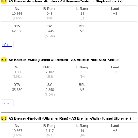
B 6
AS Bremen-Nordwest-Knoten - AS Bremen-Centrum (Stephanibrücke)
Nr.
B-Rang
L-Rang
Land
10.665
943
14
HB
(3.622)
(54)
(8)
DTV
SV
BPL
62.638
3.445
VB
(5,5%)
Infos...
B 6
AS Bremen-Walle (Tunnel Utbremen) - AS Bremen-Nordwest-Knoten
Nr.
B-Rang
L-Rang
Land
10.666
2.102
31
HB
(3.621)
(282)
(16)
DTV
SV
BPL
35.630
2.850
VB
(8,0%)
Infos...
B 6
AS Bremen-Findorff (Utbremer Ring) - AS Bremen-Walle (Tunnel Utbremen)
Nr.
B-Rang
L-Rang
Land
10.667
1.117
19
HB
(3.620)
(68)
(10)