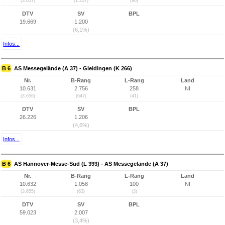
(3.657)
(1.207)
(90)
DTV
SV
BPL
19.669
1.200
(6,1%)
Infos...
B 6
AS Messegelände (A 37) - Gleidingen (K 266)
Nr.
B-Rang
L-Rang
Land
10.631
2.756
258
NI
(3.656)
(647)
(41)
DTV
SV
BPL
26.226
1.206
(4,6%)
Infos...
B 6
AS Hannover-Messe-Süd (L 393) - AS Messegelände (A 37)
Nr.
B-Rang
L-Rang
Land
10.632
1.058
100
NI
(3.655)
(63)
(3)
DTV
SV
BPL
59.023
2.007
(3,4%)