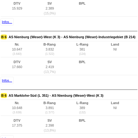
DTV
SV
BPL
15.929
2.389
(15,0%)
Infos...
B 6
AS Nienburg (Weser)-West (K 3) - AS Nienburg (Weser)-Industriegebiet (B 214)
Nr.
B-Rang
L-Rang
Land
10.647
3.832
381
NI
(3.640)
(1.522)
(124)
DTV
SV
BPL
17.660
2.419
(13,7%)
Infos...
B 6
AS Marklohe-Süd (L 351) - AS Nienburg (Weser)-West (K 3)
Nr.
B-Rang
L-Rang
Land
10.648
3.891
389
NI
(3.639)
(1.577)
(132)
DTV
SV
BPL
17.375
2.398
(13,8%)