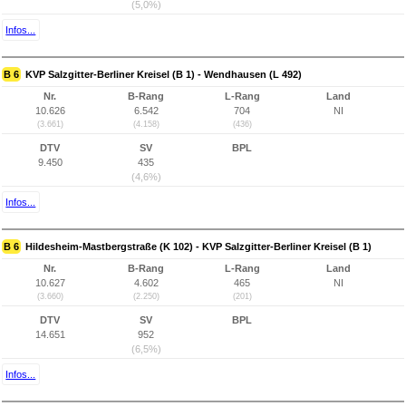
(5,0%)
Infos...
B 6
KVP Salzgitter-Berliner Kreisel (B 1) - Wendhausen (L 492)
Nr.
B-Rang
L-Rang
Land
10.626
6.542
704
NI
(3.661)
(4.158)
(436)
DTV
SV
BPL
9.450
435
(4,6%)
Infos...
B 6
Hildesheim-Mastbergstraße (K 102) - KVP Salzgitter-Berliner Kreisel (B 1)
Nr.
B-Rang
L-Rang
Land
10.627
4.602
465
NI
(3.660)
(2.250)
(201)
DTV
SV
BPL
14.651
952
(6,5%)
Infos...