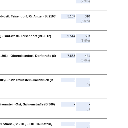
(7,9%)
d-östl. Teisendorf, Ri. Anger (St 2103)
5.167
310
(6,0%)
) - süd-westl. Teisendorf (BGL 12)
9.544
563
(5,9%)
 306) - Oberteisendorf, Dorfstraße (St
7.868
441
(5,6%)
105) - KVP Traunstein-Hallabruck (B
-
-
(-)
Traunstein-Ost, Salinenstraße (B 306)
-
-
(-)
 Straße (St 2105) - OD Traunstein,
-
-