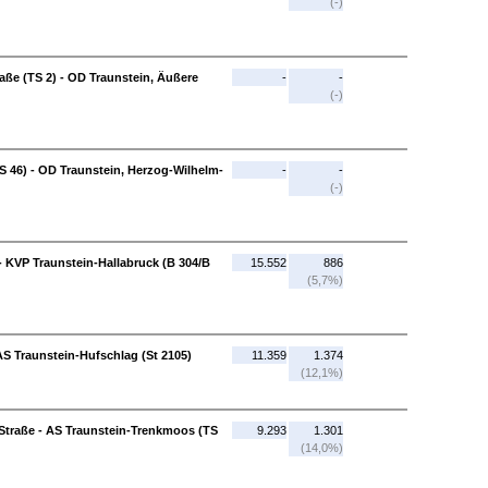
(-)
aße (TS 2) - OD Traunstein, Äußere
-
-
(-)
S 46) - OD Traunstein, Herzog-Wilhelm-
-
-
(-)
- KVP Traunstein-Hallabruck (B 304/B
15.552
886
(5,7%)
AS Traunstein-Hufschlag (St 2105)
11.359
1.374
(12,1%)
Straße - AS Traunstein-Trenkmoos (TS
9.293
1.301
(14,0%)