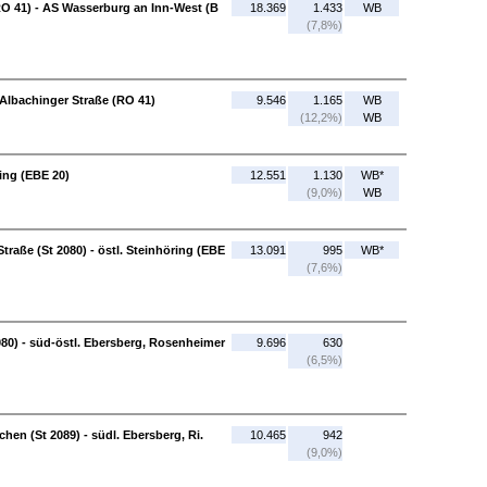
RO 41) - AS Wasserburg an Inn-West (B
18.369
1.433
WB
(7,8%)
 Albachinger Straße (RO 41)
9.546
1.165
WB
(12,2%)
WB
ling (EBE 20)
12.551
1.130
WB*
(9,0%)
WB
raße (St 2080) - östl. Steinhöring (EBE
13.091
995
WB*
(7,6%)
080) - süd-östl. Ebersberg, Rosenheimer
9.696
630
(6,5%)
chen (St 2089) - südl. Ebersberg, Ri.
10.465
942
(9,0%)