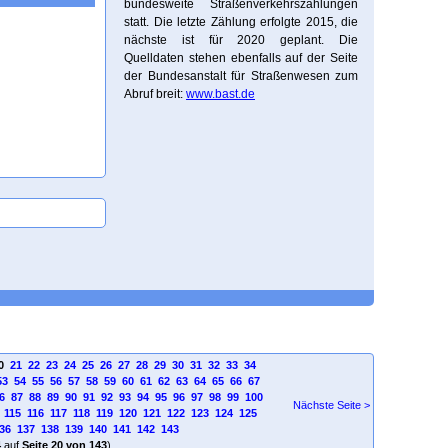
bundesweite Straßenverkehrszählungen
statt. Die letzte Zählung erfolgte 2015, die
nächste ist für 2020 geplant. Die
Quelldaten stehen ebenfalls auf der Seite
der Bundesanstalt für Straßenwesen zum
Abruf breit:
www.bast.de
0
21
22
23
24
25
26
27
28
29
30
31
32
33
34
53
54
55
56
57
58
59
60
61
62
63
64
65
66
67
6
87
88
89
90
91
92
93
94
95
96
97
98
99
100
Nächste Seite >
115
116
117
118
119
120
121
122
123
124
125
36
137
138
139
140
141
142
143
4
auf
Seite 20 von 143
)