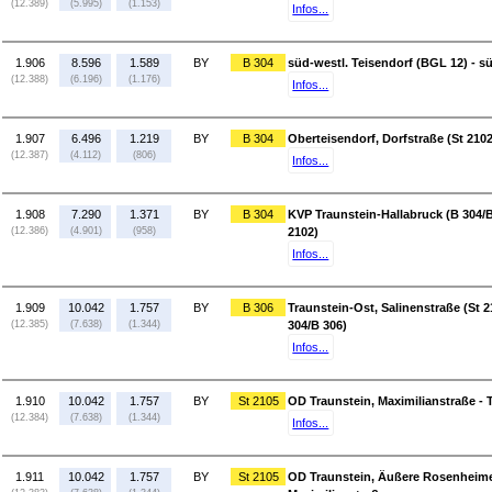
(12.389)
(5.995)
(1.153)
Infos...
1.906
8.596
1.589
BY
B 304
süd-westl. Teisendorf (BGL 12) - sü
(12.388)
(6.196)
(1.176)
Infos...
1.907
6.496
1.219
BY
B 304
Oberteisendorf, Dorfstraße (St 2102
(12.387)
(4.112)
(806)
Infos...
1.908
7.290
1.371
BY
B 304
KVP Traunstein-Hallabruck (B 304/B
(12.386)
(4.901)
(958)
2102)
Infos...
1.909
10.042
1.757
BY
B 306
Traunstein-Ost, Salinenstraße (St 2
(12.385)
(7.638)
(1.344)
304/B 306)
Infos...
1.910
10.042
1.757
BY
St 2105
OD Traunstein, Maximilianstraße - 
(12.384)
(7.638)
(1.344)
Infos...
1.911
10.042
1.757
BY
St 2105
OD Traunstein, Äußere Rosenheimer