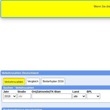
Wenn Sie die
Verkehrszahlen Deutschland
Vergleich
Bedarfsplan 2016
Verkehrszahlen
Suchen - Verkehszahlen
Jahr
Straße
Ort|Zählstelle|TK-Blatt
Land
BPL
Suchergebnisse einschränken