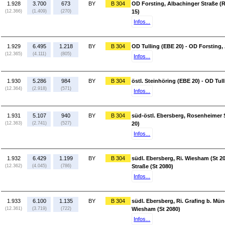
1.928
3.700
673
BY
B 304
OD Forsting, Albachinger Straße (
(12.366)
(1.409)
(270)
15)
Infos...
1.929
6.495
1.218
BY
B 304
OD Tulling (EBE 20) - OD Forsting,
(12.365)
(4.111)
(805)
Infos...
1.930
5.286
984
BY
B 304
östl. Steinhöring (EBE 20) - OD Tul
(12.364)
(2.918)
(571)
Infos...
1.931
5.107
940
BY
B 304
süd-östl. Ebersberg, Rosenheimer St
(12.363)
(2.741)
(527)
20)
Infos...
1.932
6.429
1.199
BY
B 304
südl. Ebersberg, Ri. Wiesham (St 2
(12.362)
(4.045)
(786)
Straße (St 2080)
Infos...
1.933
6.100
1.135
BY
B 304
südl. Ebersberg, Ri. Grafing b. Mün
(12.361)
(3.719)
(722)
Wiesham (St 2080)
Infos...