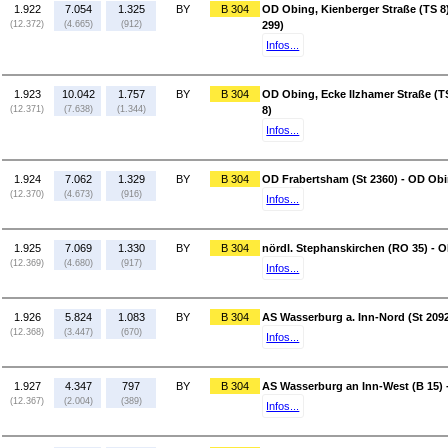
1.922
7.054
1.325
BY
B 304
OD Obing, Kienberger Straße (TS 8)
(12.372)
(4.665)
(912)
299)
Infos...
1.923
10.042
1.757
BY
B 304
OD Obing, Ecke Ilzhamer Straße (TS
(12.371)
(7.638)
(1.344)
8)
Infos...
1.924
7.062
1.329
BY
B 304
OD Frabertsham (St 2360) - OD Obin
(12.370)
(4.673)
(916)
Infos...
1.925
7.069
1.330
BY
B 304
nördl. Stephanskirchen (RO 35) - 
(12.369)
(4.680)
(917)
Infos...
1.926
5.824
1.083
BY
B 304
AS Wasserburg a. Inn-Nord (St 2092
(12.368)
(3.447)
(670)
Infos...
1.927
4.347
797
BY
B 304
AS Wasserburg an Inn-West (B 15) 
(12.367)
(2.004)
(389)
Infos...