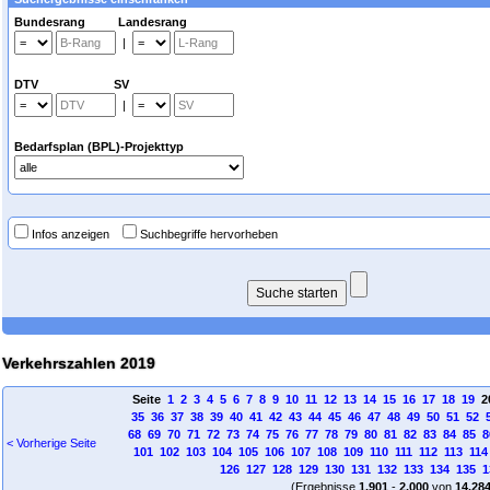
Bundesrang Landesrang
|
DTV SV
|
Bedarfsplan (BPL)-Projekttyp
Infos anzeigen
Suchbegriffe hervorheben
Verkehrszahlen 2019
Seite
1
2
3
4
5
6
7
8
9
10
11
12
13
14
15
16
17
18
19
2
35
36
37
38
39
40
41
42
43
44
45
46
47
48
49
50
51
52
68
69
70
71
72
73
74
75
76
77
78
79
80
81
82
83
84
85
8
< Vorherige Seite
101
102
103
104
105
106
107
108
109
110
111
112
113
114
126
127
128
129
130
131
132
133
134
135
1
(Ergebnisse
1.901
-
2.000
von
14.28