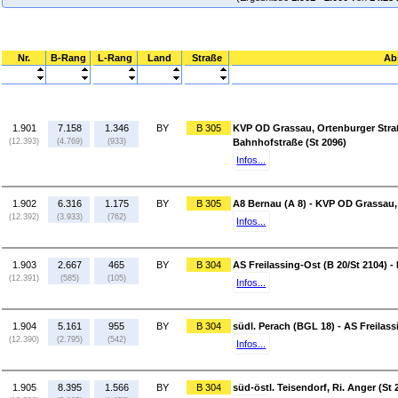
Nr.
B-Rang
L-Rang
Land
Straße
Ab
1.901
7.158
1.346
BY
B 305
KVP OD Grassau, Ortenburger Stra
(12.393)
(4.769)
(933)
Bahnhofstraße (St 2096)
Infos...
1.902
6.316
1.175
BY
B 305
A8 Bernau (A 8) - KVP OD Grassau,
(12.392)
(3.933)
(762)
Infos...
1.903
2.667
465
BY
B 304
AS Freilassing-Ost (B 20/St 2104) -
(12.391)
(585)
(105)
Infos...
1.904
5.161
955
BY
B 304
südl. Perach (BGL 18) - AS Freilass
(12.390)
(2.795)
(542)
Infos...
1.905
8.395
1.566
BY
B 304
süd-östl. Teisendorf, Ri. Anger (St 