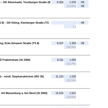
 - OD Altenmarkt, Trostberger Straße (B
8.354
1.078
VB
(12,9%)
VB
 8) - OD Obing, Kienberger Straße (TS
-
-
VB
(-)
g, Ecke Ilzhamer Straße (TS 8)
8.337
1.359
VB
(16,3%)
OD Frabertsham (St 2360)
8.311
1.055
(12,7%)
) - nördl. Stephanskirchen (RO 35)
11.123
1.235
(11,1%)
- AS Wasserburg a. Inn-Nord (St 2092)
15.534
1.631
(10,5%)