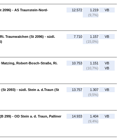
t 2096) - AS Traunstein-Nord-
12.572
1.219
VB
(9,7%)
i. Traunwalchen (St 2096) - südl.
7.710
1.157
VB
6)
(15,0%)
OD Matzing, Robert-Bosch-Straße, Ri.
10.753
1.151
VB
(10,7%)
VB
 (St 2093) - südl. Stein a. d.Traun (St
13.757
1.307
VB
(9,5%)
 299) - OD Stein a. d. Traun, Palliner
14.933
1.404
VB
(9,4%)