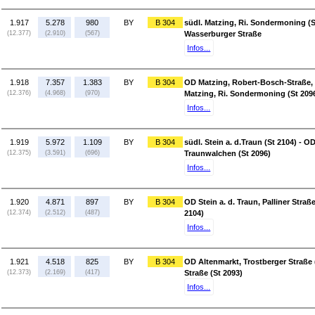
1.917
5.278
980
BY
B 304
südl. Matzing, Ri. Sondermoning (S
(12.377)
(2.910)
(567)
Wasserburger Straße
Infos...
1.918
7.357
1.383
BY
B 304
OD Matzing, Robert-Bosch-Straße, R
(12.376)
(4.968)
(970)
Matzing, Ri. Sondermoning (St 209
Infos...
1.919
5.972
1.109
BY
B 304
südl. Stein a. d.Traun (St 2104) - 
(12.375)
(3.591)
(696)
Traunwalchen (St 2096)
Infos...
1.920
4.871
897
BY
B 304
OD Stein a. d. Traun, Palliner Straße
(12.374)
(2.512)
(487)
2104)
Infos...
1.921
4.518
825
BY
B 304
OD Altenmarkt, Trostberger Straße (B
(12.373)
(2.169)
(417)
Straße (St 2093)
Infos...