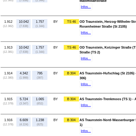
(12.383)
(7.638)
(1.344)
Maximilianstraße
Infos...
1.912
10.042
1.757
BY
TS 46
OD Traunstein, Herzog-Wilhelm-Str
(12.382)
(7.638)
(1.344)
Rosenheimer Straße (St 2105)
Infos...
1.913
10.042
1.757
BY
TS 46
OD Traunstein, Kotzinger Straße (T
(12.381)
(7.638)
(1.344)
Straße (TS 2)
Infos...
1.914
4.342
795
BY
B 304
AS Traunstein-Hufschlag (St 2105) 
(12.380)
(1.999)
(387)
306)
Infos...
1.915
5.724
1.065
BY
B 304
AS Traunstein-Trenkmoos (TS 1) - 
(12.379)
(3.347)
(652)
Infos...
1.916
6.609
1.238
BY
B 304
AS Traunstein-Nord-Wasserburger 
(12.378)
(4.224)
(825)
1)
Infos...