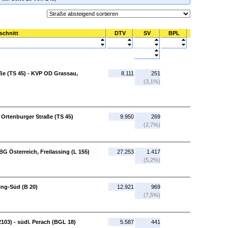
schnitt
DTV
SV
BPL
ße (TS 45) - KVP OD Grassau,
8.111
251
(3,1%)
 Ortenburger Straße (TS 45)
9.950
269
(2,7%)
 BG Österreich, Freilassing (L 155)
27.253
1.417
(5,2%)
ing-Süd (B 20)
12.921
969
(7,5%)
2103) - südl. Perach (BGL 18)
5.587
441