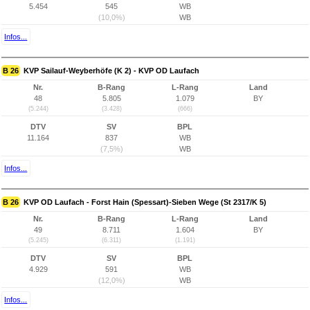
5.454
545
WB
(10,0%)
WB
Infos...
B 26
KVP Sailauf-Weyberhöfe (K 2) - KVP OD Laufach
Nr.
B-Rang
L-Rang
Land
48
5.805
1.079
BY
(5.244)
(3.428)
(666)
DTV
SV
BPL
11.164
837
WB
(7,5%)
WB
Infos...
B 26
KVP OD Laufach - Forst Hain (Spessart)-Sieben Wege (St 2317/K 5)
Nr.
B-Rang
L-Rang
Land
49
8.711
1.604
BY
(5.245)
(6.311)
(1.191)
DTV
SV
BPL
4.929
591
WB
(12,0%)
WB
Infos...