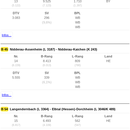
13
9.525
1.710
BY
(5.122)
(7.123)
(1.297)
DTV
SV
BPL
3.083
296
WB
(9,6%)
WB
WB
Infos...
B 45
Nidderau-Assenheim (L 3187) - Nidderau-Kaichen (K 243)
Nr.
B-Rang
L-Rang
Land
14
8.413
809
HE
(6.229)
(6.013)
(790)
DTV
SV
BPL
5.555
339
WB
(6,1%)
WB
WB
Infos...
B 54
Langendernbach (L 3364) - Elbtal (Hessen)-Dorchheim (L 3046/K 489)
Nr.
B-Rang
L-Rang
Land
15
6.493
562
HE
(6.817)
(4.109)
(547)