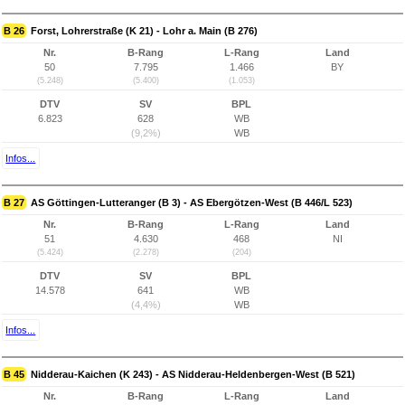
B 26
Forst, Lohrerstraße (K 21) - Lohr a. Main (B 276)
Nr.
B-Rang
L-Rang
Land
50
7.795
1.466
BY
(5.248)
(5.400)
(1.053)
DTV
SV
BPL
6.823
628
WB
(9,2%)
WB
Infos...
B 27
AS Göttingen-Lutteranger (B 3) - AS Ebergötzen-West (B 446/L 523)
Nr.
B-Rang
L-Rang
Land
51
4.630
468
NI
(5.424)
(2.278)
(204)
DTV
SV
BPL
14.578
641
WB
(4,4%)
WB
Infos...
B 45
Nidderau-Kaichen (K 243) - AS Nidderau-Heldenbergen-West (B 521)
Nr.
B-Rang
L-Rang
Land