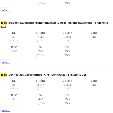
(8,6%)
WB
Infos...
B 55
Eslohe (Sauerland)-Nichtinghausen (L 914) - Eslohe (Sauerland)-Bremke (B
511)
Nr.
B-Rang
L-Rang
Land
62
7.963
1.803
NW
(6.871)
(5.567)
(1.217)
DTV
SV
BPL
6.456
775
WB
(12,0%)
WB
Infos...
B 55
Lennestadt-Grevenbrück (K 7) - Lennestadt-Bilstein (L 715)
Nr.
B-Rang
L-Rang
Land
63
8.477
1.898
NW
(6.880)
(6.077)
(1.312)
DTV
SV
BPL
5.418
477
WB
(8,8%)
WB
Infos...