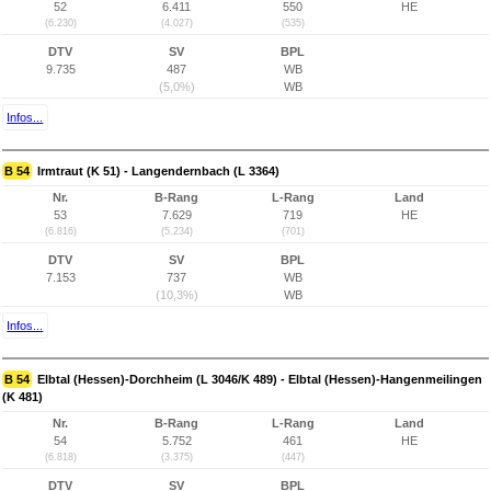
52
6.411
550
HE
(6.230)
(4.027)
(535)
DTV
SV
BPL
9.735
487
WB
(5,0%)
WB
Infos...
B 54
Irmtraut (K 51) - Langendernbach (L 3364)
Nr.
B-Rang
L-Rang
Land
53
7.629
719
HE
(6.816)
(5.234)
(701)
DTV
SV
BPL
7.153
737
WB
(10,3%)
WB
Infos...
B 54
Elbtal (Hessen)-Dorchheim (L 3046/K 489) - Elbtal (Hessen)-Hangenmeilingen
(K 481)
Nr.
B-Rang
L-Rang
Land
54
5.752
461
HE
(6.818)
(3.375)
(447)
DTV
SV
BPL