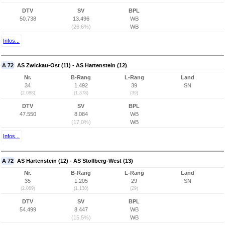
DTV
SV
BPL
50.738
13.496
WB
(26,6%)
WB
Infos...
A 72
AS Zwickau-Ost (11) - AS Hartenstein (12)
Nr.
B-Rang
L-Rang
Land
34
1.492
39
SN
(2.088)
(1.378)
(39)
DTV
SV
BPL
47.550
8.084
WB
(17,0%)
WB
Infos...
A 72
AS Hartenstein (12) - AS Stollberg-West (13)
Nr.
B-Rang
L-Rang
Land
35
1.205
29
SN
(2.089)
(1.130)
(29)
DTV
SV
BPL
54.499
8.447
WB
(15,5%)
WB