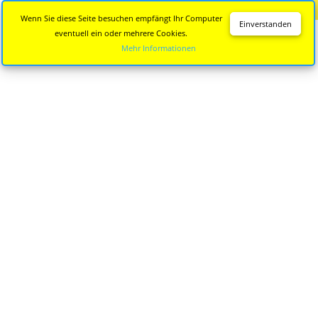
Diese Seite wird nicht mehr aktualisiert.
Zur neuen Seite
Wenn Sie diese Seite besuchen empfängt Ihr Computer
Einverstanden
eventuell ein oder mehrere Cookies.
Mehr Informationen