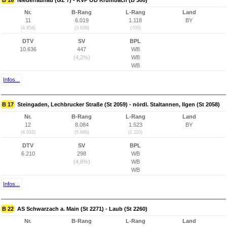
B 16
Niederraunau (GZ 7) - KVP OD Krumbach (B 300)
Nr.
B-Rang
L-Rang
Land
11
6.019
1.118
BY
(4.854)
(3.638)
(705)
DTV
SV
BPL
10.636
447
WB
(4,2%)
WB
WB
Infos...
B 17
Steingaden, Lechbrucker Straße (St 2059) - nördl. Staltannen, Ilgen (St 2058)
Nr.
B-Rang
L-Rang
Land
12
8.084
1.523
BY
(4.932)
(5.686)
(1.110)
DTV
SV
BPL
6.210
298
WB
(4,8%)
WB
WB
Infos...
B 22
AS Schwarzach a. Main (St 2271) - Laub (St 2260)
Nr.
B-Rang
L-Rang
Land