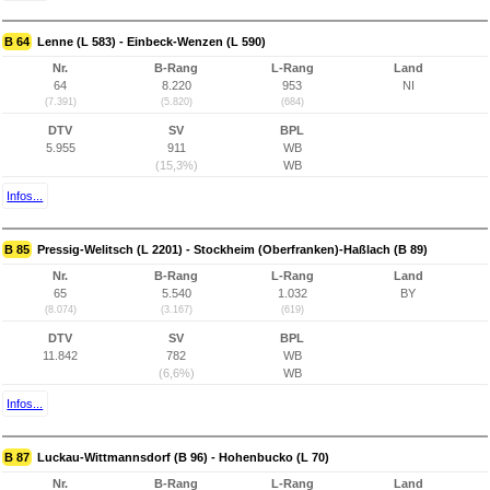
B 64
Lenne (L 583) - Einbeck-Wenzen (L 590)
Nr.
B-Rang
L-Rang
Land
64
8.220
953
NI
(7.391)
(5.820)
(684)
DTV
SV
BPL
5.955
911
WB
(15,3%)
WB
Infos...
B 85
Pressig-Welitsch (L 2201) - Stockheim (Oberfranken)-Haßlach (B 89)
Nr.
B-Rang
L-Rang
Land
65
5.540
1.032
BY
(8.074)
(3.167)
(619)
DTV
SV
BPL
11.842
782
WB
(6,6%)
WB
Infos...
B 87
Luckau-Wittmannsdorf (B 96) - Hohenbucko (L 70)
Nr.
B-Rang
L-Rang
Land