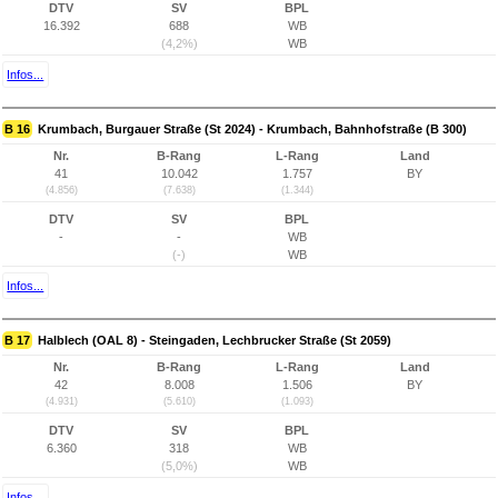
DTV
SV
BPL
16.392
688
WB
(4,2%)
WB
Infos...
B 16
Krumbach, Burgauer Straße (St 2024) - Krumbach, Bahnhofstraße (B 300)
Nr.
B-Rang
L-Rang
Land
41
10.042
1.757
BY
(4.856)
(7.638)
(1.344)
DTV
SV
BPL
-
-
WB
(-)
WB
Infos...
B 17
Halblech (OAL 8) - Steingaden, Lechbrucker Straße (St 2059)
Nr.
B-Rang
L-Rang
Land
42
8.008
1.506
BY
(4.931)
(5.610)
(1.093)
DTV
SV
BPL
6.360
318
WB
(5,0%)
WB
Infos...