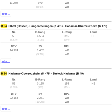
11.280
970
WB
(8,6%)
WB
Infos...
B 54
Elbtal (Hessen)-Hangenmeilingen (K 481) - Hadamar-Oberzeuzheim (K 479)
Nr.
B-Rang
L-Rang
Land
55
4.504
315
HE
(6.819)
(2.157)
(304)
DTV
SV
BPL
14.974
1.452
WB
(9,7%)
WB
Infos...
B 54
Hadamar-Oberzeuzheim (K 479) - Dreieck Hadamar (B 49)
Nr.
B-Rang
L-Rang
Land
56
3.135
155
HE
(6.820)
(928)
(151)
DTV
SV
BPL
22.168
2.261
WB
(10,2%)
WB
Infos...