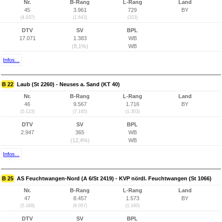
Nr.
B-Rang
L-Rang
Land
45
3.961
729
BY
(4.937)
(1.643)
(323)
DTV
SV
BPL
17.071
1.383
WB
(8,1%)
WB
Infos...
B 22
Laub (St 2260) - Neuses a. Sand (KT 40)
Nr.
B-Rang
L-Rang
Land
46
9.567
1.716
BY
(5.123)
(7.165)
(1.303)
DTV
SV
BPL
2.947
365
WB
(12,4%)
WB
Infos...
B 25
AS Feuchtwangen-Nord (A 6/St 2419) - KVP nördl. Feuchtwangen (St 1066)
Nr.
B-Rang
L-Rang
Land
47
8.457
1.573
BY
(5.189)
(6.057)
(1.160)
DTV
SV
BPL