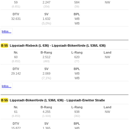
59
2.247
584
NW
(6.851)
(354)
(59)
DTV
SV
BPL
32.631
1.632
WB
(5,0%)
WB
Infos...
B 55
Lippstadt-Rixbeck (L 636) - Lippstadt-Bökenförde (L 536/L 636)
Nr.
B-Rang
L-Rang
Land
60
2.512
620
NW
(6.852)
(493)
(77)
DTV
SV
BPL
29.142
2.069
WB
(7,1%)
WB
Infos...
B 55
Lippstadt-Bökenförde (L 536/L 636) - Lippstadt-Erwitter Straße
Nr.
B-Rang
L-Rang
Land
61
4.255
938
NW
(6.853)
(1.916)
(362)
DTV
SV
BPL
15.872
1.365
WB