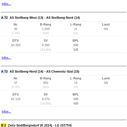
Infos...
A 72
AS Stollberg-West (13) - AS Stollberg-Nord (14)
Nr.
B-Rang
L-Rang
Land
36
1.009
21
SN
(2.090)
(949)
(21)
DTV
SV
BPL
60.359
8.390
WB
(13,9%)
WB
Infos...
A 72
AS Stollberg-Nord (14) - AS Chemnitz-Süd (15)
Nr.
B-Rang
L-Rang
Land
37
955
19
SN
(2.091)
(900)
(19)
DTV
SV
BPL
62.126
9.070
WB
(14,6%)
WB
Infos...
B 2
Zeitz-Süd/Bergisdorf (K 2214) - LG (ST/TH)