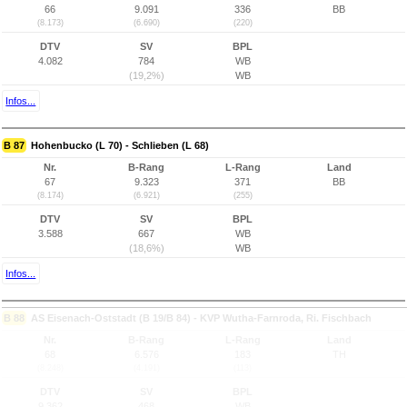
66
9.091
336
BB
(8.173)
(6.690)
(220)
DTV
SV
BPL
4.082
784
WB
(19,2%)
WB
Infos...
B 87
Hohenbucko (L 70) - Schlieben (L 68)
Nr.
B-Rang
L-Rang
Land
67
9.323
371
BB
(8.174)
(6.921)
(255)
DTV
SV
BPL
3.588
667
WB
(18,6%)
WB
Infos...
B 88
AS Eisenach-Oststadt (B 19/B 84) - KVP Wutha-Farnroda, Ri. Fischbach
Nr.
B-Rang
L-Rang
Land
68
6.576
183
TH
(8.248)
(4.191)
(113)
DTV
SV
BPL
9.362
468
WB