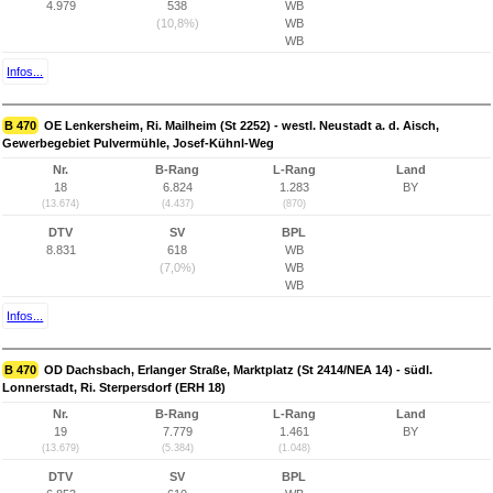
4.979
538
WB
(10,8%)
WB
WB
Infos...
B 470
OE Lenkersheim, Ri. Mailheim (St 2252) - westl. Neustadt a. d. Aisch,
Gewerbegebiet Pulvermühle, Josef-Kühnl-Weg
Nr.
B-Rang
L-Rang
Land
18
6.824
1.283
BY
(13.674)
(4.437)
(870)
DTV
SV
BPL
8.831
618
WB
(7,0%)
WB
WB
Infos...
B 470
OD Dachsbach, Erlanger Straße, Marktplatz (St 2414/NEA 14) - südl.
Lonnerstadt, Ri. Sterpersdorf (ERH 18)
Nr.
B-Rang
L-Rang
Land
19
7.779
1.461
BY
(13.679)
(5.384)
(1.048)
DTV
SV
BPL