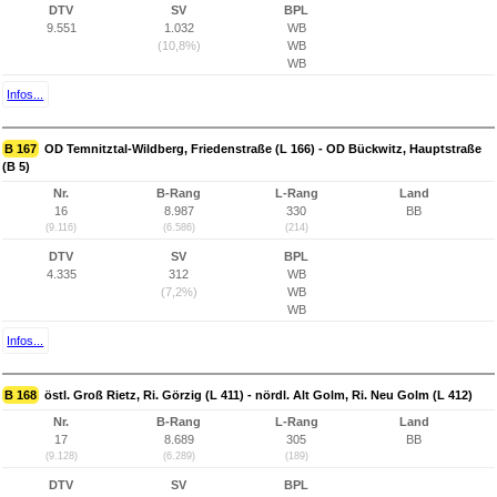
DTV
SV
BPL
9.551
1.032
WB
(10,8%)
WB
WB
Infos...
B 167
OD Temnitztal-Wildberg, Friedenstraße (L 166) - OD Bückwitz, Hauptstraße
(B 5)
Nr.
B-Rang
L-Rang
Land
16
8.987
330
BB
(9.116)
(6.586)
(214)
DTV
SV
BPL
4.335
312
WB
(7,2%)
WB
WB
Infos...
B 168
östl. Groß Rietz, Ri. Görzig (L 411) - nördl. Alt Golm, Ri. Neu Golm (L 412)
Nr.
B-Rang
L-Rang
Land
17
8.689
305
BB
(9.128)
(6.289)
(189)
DTV
SV
BPL