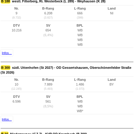
B 188
westl. Filterberg, Ri. Westerbeck (L 289) - Weyhausen (K 28)
Nr.
B-Rang
L-Rang
Land
9
6.208
666
NI
(9.732)
(3.827)
(399)
DTV
SV
BPL
10.216
654
WB
(6,4%)
WB
WB
WB
Infos...
B 300
südl. Uttenhofen (St 2027) - OD Gessertshausen, Oberschönenfelder Straße
(St 2026)
Nr.
B-Rang
L-Rang
Land
10
7.889
1.486
BY
(12.245)
(5.493)
(1.073)
DTV
SV
BPL
6.596
561
WB
(8,5%)
WB
WB*
Infos...