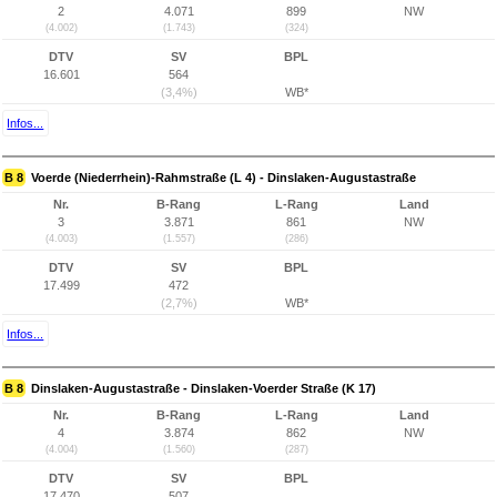
2
4.071
899
NW
(4.002)
(1.743)
(324)
DTV
SV
BPL
16.601
564
(3,4%)
WB*
Infos...
B 8
Voerde (Niederrhein)-Rahmstraße (L 4) - Dinslaken-Augustastraße
Nr.
B-Rang
L-Rang
Land
3
3.871
861
NW
(4.003)
(1.557)
(286)
DTV
SV
BPL
17.499
472
(2,7%)
WB*
Infos...
B 8
Dinslaken-Augustastraße - Dinslaken-Voerder Straße (K 17)
Nr.
B-Rang
L-Rang
Land
4
3.874
862
NW
(4.004)
(1.560)
(287)
DTV
SV
BPL
17.470
507