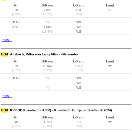
Nr.
B-Rang
L-Rang
Land
38
7.021
234
ST
(2.896)
(4.632)
(170)
DTV
SV
BPL
8.412
1.556
WB
(18,5%)
WB
Infos...
B 14
Ansbach, Ritter von Lang Allee - Gleizendorf
Nr.
B-Rang
L-Rang
Land
39
10.042
1.757
BY
(4.709)
(7.638)
(1.344)
DTV
SV
BPL
-
-
WB
(-)
WB
Infos...
B 16
KVP OD Krumbach (B 300) - Krumbach, Burgauer Straße (St 2024)
Nr.
B-Rang
L-Rang
Land
40
4.120
757
BY
(4.855)
(1.788)
(350)