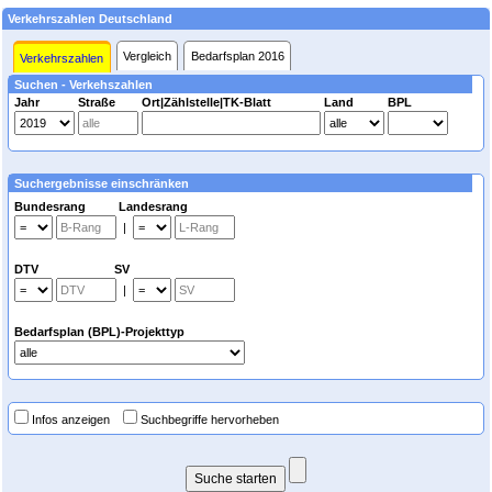
Verkehrszahlen Deutschland
Vergleich
Bedarfsplan 2016
Verkehrszahlen
Suchen - Verkehszahlen
Jahr
Straße
Ort|Zählstelle|TK-Blatt
Land
BPL
Suchergebnisse einschränken
Bundesrang Landesrang
|
DTV SV
|
Bedarfsplan (BPL)-Projekttyp
Infos anzeigen
Suchbegriffe hervorheben