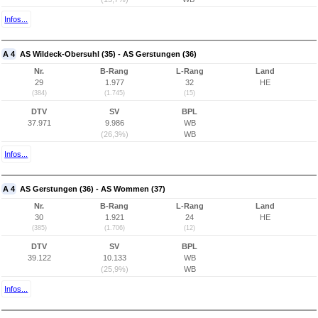
Infos...
A 4
AS Wildeck-Obersuhl (35) - AS Gerstungen (36)
Nr.
B-Rang
L-Rang
Land
29
1.977
32
HE
(384)
(1.745)
(15)
DTV
SV
BPL
37.971
9.986
WB
(26,3%)
WB
Infos...
A 4
AS Gerstungen (36) - AS Wommen (37)
Nr.
B-Rang
L-Rang
Land
30
1.921
24
HE
(385)
(1.706)
(12)
DTV
SV
BPL
39.122
10.133
WB
(25,9%)
WB
Infos...