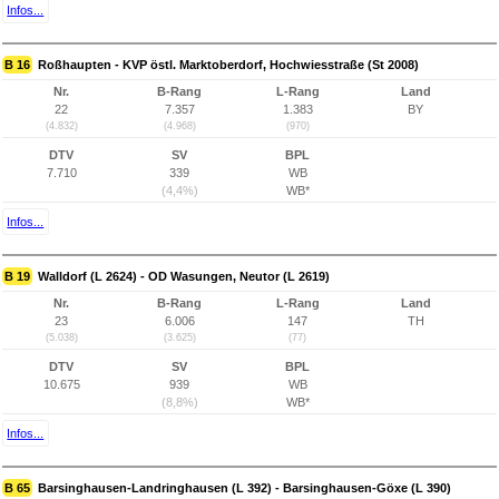
Infos...
B 16
Roßhaupten - KVP östl. Marktoberdorf, Hochwiesstraße (St 2008)
Nr.
B-Rang
L-Rang
Land
22
7.357
1.383
BY
(4.832)
(4.968)
(970)
DTV
SV
BPL
7.710
339
WB
(4,4%)
WB*
Infos...
B 19
Walldorf (L 2624) - OD Wasungen, Neutor (L 2619)
Nr.
B-Rang
L-Rang
Land
23
6.006
147
TH
(5.038)
(3.625)
(77)
DTV
SV
BPL
10.675
939
WB
(8,8%)
WB*
Infos...
B 65
Barsinghausen-Landringhausen (L 392) - Barsinghausen-Göxe (L 390)