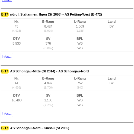
B 17
nördl. Staltannen, Ilgen (St 2058) - AS Peiting-West (B 472)
Nr.
B-Rang
L-Rang
Land
43
8.424
1.569
BY
(4.933)
(6.024)
(1.156)
DTV
SV
BPL
5.533
376
WB
(6,8%)
WB
Infos...
B 17
AS Schongau-Mitte (St 2014) - AS Schongau-Nord
Nr.
B-Rang
L-Rang
Land
44
4.097
752
BY
(4.936)
(1.766)
(345)
DTV
SV
BPL
16.498
1.188
WB
(7,2%)
WB
Infos...
B 17
AS Schongau-Nord - Kinsau (St 2055)