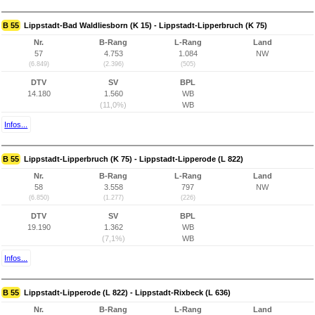
B 55
Lippstadt-Bad Waldliesborn (K 15) - Lippstadt-Lipperbruch (K 75)
Nr.
B-Rang
L-Rang
Land
57
4.753
1.084
NW
(6.849)
(2.396)
(505)
DTV
SV
BPL
14.180
1.560
WB
(11,0%)
WB
Infos...
B 55
Lippstadt-Lipperbruch (K 75) - Lippstadt-Lipperode (L 822)
Nr.
B-Rang
L-Rang
Land
58
3.558
797
NW
(6.850)
(1.277)
(226)
DTV
SV
BPL
19.190
1.362
WB
(7,1%)
WB
Infos...
B 55
Lippstadt-Lipperode (L 822) - Lippstadt-Rixbeck (L 636)
Nr.
B-Rang
L-Rang
Land