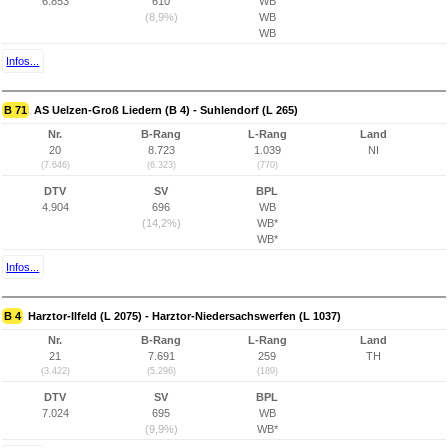
6.853
610
WB
(8,9%)
WB
WB
Infos...
B 71
AS Uelzen-Groß Liedern (B 4) - Suhlendorf (L 265)
Nr.
B-Rang
L-Rang
Land
20
8.723
1.039
NI
(7.646)
(6.323)
(770)
DTV
SV
BPL
4.904
696
WB
(14,2%)
WB*
WB*
Infos...
B 4
Harztor-Ilfeld (L 2075) - Harztor-Niedersachswerfen (L 1037)
Nr.
B-Rang
L-Rang
Land
21
7.691
259
TH
(3.422)
(5.296)
(189)
DTV
SV
BPL
7.024
695
WB
(9,9%)
WB*