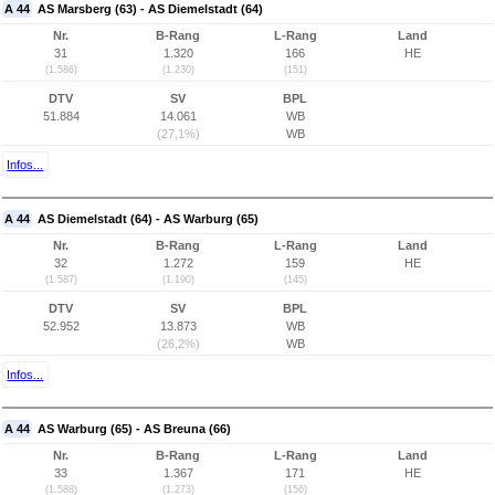
A 44
AS Marsberg (63) - AS Diemelstadt (64)
Nr.
B-Rang
L-Rang
Land
31
1.320
166
HE
(1.586)
(1.230)
(151)
DTV
SV
BPL
51.884
14.061
WB
(27,1%)
WB
Infos...
A 44
AS Diemelstadt (64) - AS Warburg (65)
Nr.
B-Rang
L-Rang
Land
32
1.272
159
HE
(1.587)
(1.190)
(145)
DTV
SV
BPL
52.952
13.873
WB
(26,2%)
WB
Infos...
A 44
AS Warburg (65) - AS Breuna (66)
Nr.
B-Rang
L-Rang
Land
33
1.367
171
HE
(1.588)
(1.273)
(156)