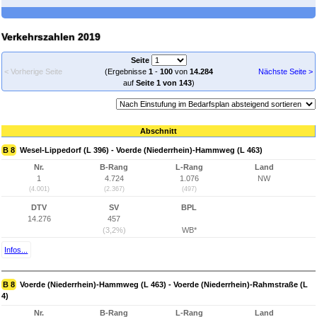
Verkehrszahlen 2019
Seite
< Vorherige Seite
(Ergebnisse
1
-
100
von
14.284
Nächste Seite >
auf
Seite 1 von 143
)
Abschnitt
B 8
Wesel-Lippedorf (L 396) - Voerde (Niederrhein)-Hammweg (L 463)
Nr.
B-Rang
L-Rang
Land
1
4.724
1.076
NW
(4.001)
(2.367)
(497)
DTV
SV
BPL
14.276
457
(3,2%)
WB*
Infos...
B 8
Voerde (Niederrhein)-Hammweg (L 463) - Voerde (Niederrhein)-Rahmstraße (L
4)
Nr.
B-Rang
L-Rang
Land