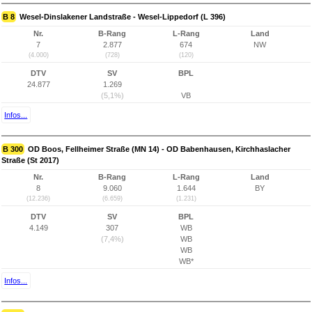
B 8
Wesel-Dinslakener Landstraße - Wesel-Lippedorf (L 396)
Nr.
B-Rang
L-Rang
Land
7
2.877
674
NW
(4.000)
(728)
(120)
DTV
SV
BPL
24.877
1.269
(5,1%)
VB
Infos...
B 300
OD Boos, Fellheimer Straße (MN 14) - OD Babenhausen, Kirchhaslacher
Straße (St 2017)
Nr.
B-Rang
L-Rang
Land
8
9.060
1.644
BY
(12.236)
(6.659)
(1.231)
DTV
SV
BPL
4.149
307
WB
(7,4%)
WB
WB
WB*
Infos...