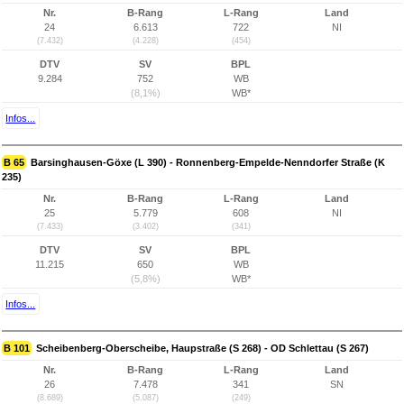
Nr.
B-Rang
L-Rang
Land
24
6.613
722
NI
(7.432)
(4.228)
(454)
DTV
SV
BPL
9.284
752
WB
(8,1%)
WB*
Infos...
B 65
Barsinghausen-Göxe (L 390) - Ronnenberg-Empelde-Nenndorfer Straße (K
235)
Nr.
B-Rang
L-Rang
Land
25
5.779
608
NI
(7.433)
(3.402)
(341)
DTV
SV
BPL
11.215
650
WB
(5,8%)
WB*
Infos...
B 101
Scheibenberg-Oberscheibe, Haupstraße (S 268) - OD Schlettau (S 267)
Nr.
B-Rang
L-Rang
Land
26
7.478
341
SN
(8.689)
(5.087)
(249)