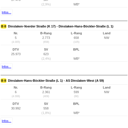
(2,9%)
WB*
Infos...
B 8
Dinslaken-Voerder Straße (K 17) - Dinslaken-Hans-Böckler-Straße (L 1)
Nr.
B-Rang
L-Rang
Land
5
2.773
658
NW
(4.005)
(658)
(105)
DTV
SV
BPL
25.973
623
(2,4%)
WB*
Infos...
B 8
Dinslaken-Hans-Böckler-Straße (L 1) - AS Dinslaken-West (A 59)
Nr.
B-Rang
L-Rang
Land
6
2.361
599
NW
(4.006)
(409)
(66)
DTV
SV
BPL
30.992
558
(1,8%)
WB*
Infos...