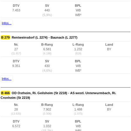
DTV
SV
BPL
7.453
440
WB
(5,9%)
WB*
Infos...
B 279
Rentweinsdorf (L 2274) - Baunach (L 2277)
Nr.
B-Rang
L-Rang
Land
27
6.581
1.232
BY
(11.817)
(4.196)
(819)
DTV
SV
BPL
9.351
430
WB
(4,6%)
WB*
Infos...
B 466
OD Ostheim, Ri. Geilsheim (St 2218) - AS westl. Unterwurmbach, Ri.
Cronheim (St 2219)
Nr.
B-Rang
L-Rang
Land
28
7.902
1.488
BY
(13.635)
(5.506)
(1.075)
DTV
SV
BPL
6.572
1.032
WB
(15,7%)
WB*