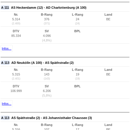
A 111
AS Heckerdamm (12) - AD Charlottenburg (A 100)
Nr.
B-Rang
L-Rang
Land
5.314
376
24
BE
(2.400)
(371)
(24)
DTV
SV
BPL
85.334
4.096
(4,8%)
Infos...
A 113
AD Neukölln (A 100) - AS Späthstraße (2)
Nr.
B-Rang
L-Rang
Land
5.315
143
19
BE
(2.401)
(143)
(19)
DTV
SV
BPL
106.999
6.206
(5,8%)
Infos...
A 113
AS Späthstraße (2) - AS Johannisthaler Chaussee (3)
Nr.
B-Rang
L-Rang
Land
5.316
107
17
BE