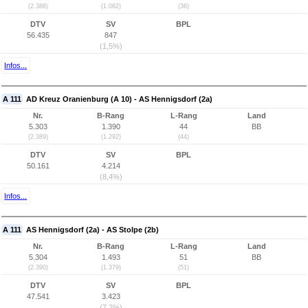
(2.388)
(1.062)
(36)
DTV
SV
BPL
56.435
847
(1,5%)
Infos...
A 111
AD Kreuz Oranienburg (A 10) - AS Hennigsdorf (2a)
Nr.
B-Rang
L-Rang
Land
5.303
1.390
44
BB
(2.389)
(1.292)
(44)
DTV
SV
BPL
50.161
4.214
(8,4%)
Infos...
A 111
AS Hennigsdorf (2a) - AS Stolpe (2b)
Nr.
B-Rang
L-Rang
Land
5.304
1.493
51
BB
(2.390)
(1.379)
(51)
DTV
SV
BPL
47.541
3.423
(7,2%)