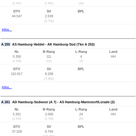
(2.437)
(1.481)
(16)
DTV
SV
BPL
44.547
2.539
(5,7%)
Infos...
A 255
AS Hamburg-Veddel - AK Hamburg-Süd (Tkn A 252)
Nr.
B-Rang
L-Rang
Land
5.350
111
4
HH
(2.438)
(111)
(4)
DTV
SV
BPL
110.917
8.208
(7,4%)
Infos...
A 261
AD Hamburg-Südwest (A 7) - AS Hamburg-Marmstorf/Lürade (2)
Nr.
B-Rang
L-Rang
Land
5.351
2.008
24
HH
(2.439)
(1.766)
(20)
DTV
SV
BPL
37.328
6.794