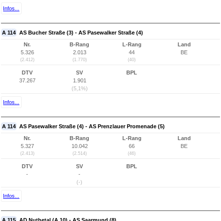
Infos...
A 114
AS Bucher Straße (3) - AS Pasewalker Straße (4)
Nr.
B-Rang
L-Rang
Land
5.326
2.013
44
BE
(2.412)
(1.770)
(40)
DTV
SV
BPL
37.267
1.901
(5,1%)
Infos...
A 114
AS Pasewalker Straße (4) - AS Prenzlauer Promenade (5)
Nr.
B-Rang
L-Rang
Land
5.327
10.042
66
BE
(2.413)
(2.514)
(46)
DTV
SV
BPL
-
-
(-)
Infos...
A 115
AD Nuthetal (A 10) - AS Saarmund (8)