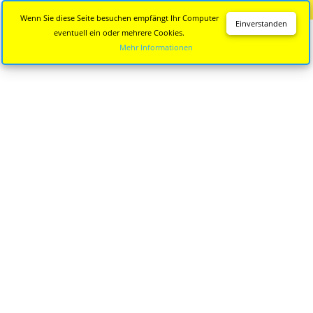
Diese Seite wird nicht mehr aktualisiert.
Zur neuen Seite
Wenn Sie diese Seite besuchen empfängt Ihr Computer
Einverstanden
eventuell ein oder mehrere Cookies.
Mehr Informationen