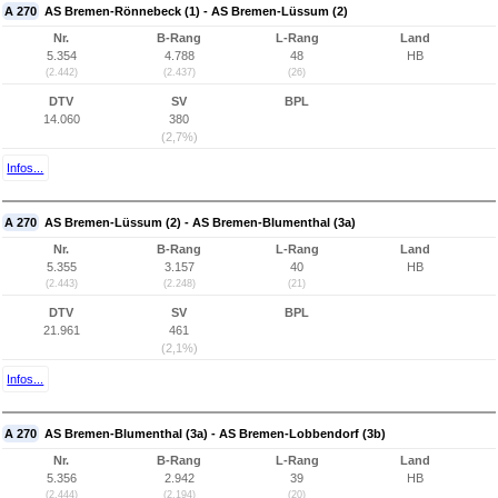
A 270
AS Bremen-Rönnebeck (1) - AS Bremen-Lüssum (2)
Nr.
B-Rang
L-Rang
Land
5.354
4.788
48
HB
(2.442)
(2.437)
(26)
DTV
SV
BPL
14.060
380
(2,7%)
Infos...
A 270
AS Bremen-Lüssum (2) - AS Bremen-Blumenthal (3a)
Nr.
B-Rang
L-Rang
Land
5.355
3.157
40
HB
(2.443)
(2.248)
(21)
DTV
SV
BPL
21.961
461
(2,1%)
Infos...
A 270
AS Bremen-Blumenthal (3a) - AS Bremen-Lobbendorf (3b)
Nr.
B-Rang
L-Rang
Land
5.356
2.942
39
HB
(2.444)
(2.194)
(20)