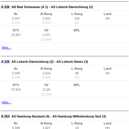
A 226
AD Bad Schwartau (A 1) - AS Lübeck-Dänischburg (2)
Nr.
B-Rang
L-Rang
Land
5.347
2.941
105
SH
(2.435)
(2.193)
(81)
DTV
SV
BPL
23.957
2.971
(12,4%)
Infos...
A 226
AS Lübeck-Dänischburg (2) - AS Lübeck-Siems (3)
Nr.
B-Rang
L-Rang
Land
5.348
2.616
88
SH
(2.436)
(2.086)
(72)
DTV
SV
BPL
27.915
3.126
(11,2%)
Infos...
A 253
AS Hamburg-Neuland (4) - AS Hamburg-Wilhelmsburg-Süd (3)
Nr.
B-Rang
L-Rang
Land
5.349
1.627
19
HH