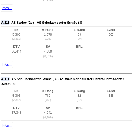
Infos...
A 111
AS Stolpe (2b) - AS Schulzendorfer Straße (3)
Nr.
B-Rang
L-Rang
Land
5.305
1.379
39
BE
(2.391)
(1.282)
(39)
DTV
SV
BPL
50.444
4.389
(8,7%)
Infos...
A 111
AS Schulzendorfer Straße (3) - AS Waidmannsluster Damm/Hermsdorfer
Damm (4)
Nr.
B-Rang
L-Rang
Land
5.306
789
32
BE
(2.392)
(750)
(32)
DTV
SV
BPL
67.348
4.041
(6,0%)
Infos...