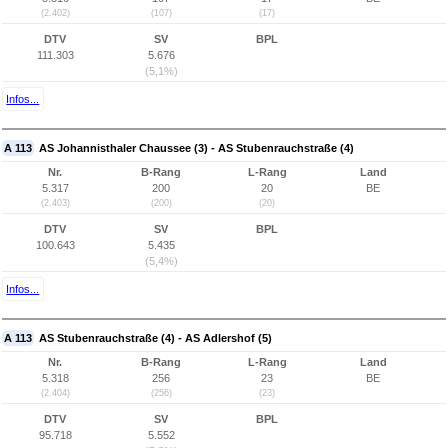
(2.402)
(107)
(17)
DTV
SV
BPL
111.303
5.676
(5,1%)
Infos...
A 113
AS Johannisthaler Chaussee (3) - AS Stubenrauchstraße (4)
Nr.
B-Rang
L-Rang
Land
5.317
200
20
BE
(2.403)
(200)
(20)
DTV
SV
BPL
100.643
5.435
(5,4%)
Infos...
A 113
AS Stubenrauchstraße (4) - AS Adlershof (5)
Nr.
B-Rang
L-Rang
Land
5.318
256
23
BE
(2.404)
(256)
(23)
DTV
SV
BPL
95.718
5.552