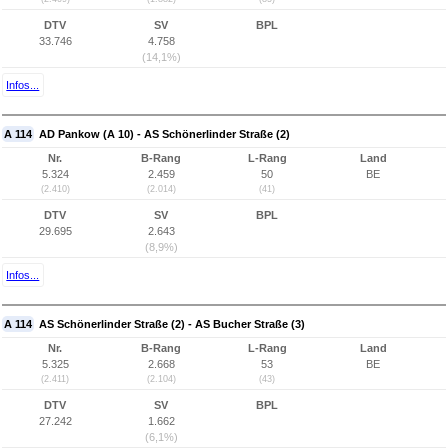
DTV
SV
BPL
33.746
4.758
(14,1%)
Infos...
A 114
AD Pankow (A 10) - AS Schönerlinder Straße (2)
Nr.
B-Rang
L-Rang
Land
5.324
2.459
50
BE
(2.410)
(2.014)
(41)
DTV
SV
BPL
29.695
2.643
(8,9%)
Infos...
A 114
AS Schönerlinder Straße (2) - AS Bucher Straße (3)
Nr.
B-Rang
L-Rang
Land
5.325
2.668
53
BE
(2.411)
(2.104)
(43)
DTV
SV
BPL
27.242
1.662
(6,1%)