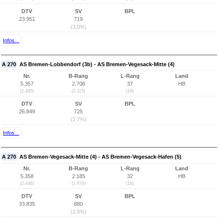
DTV
SV
BPL
23.951
719
(3,0%)
Infos...
A 270
AS Bremen-Lobbendorf (3b) - AS Bremen-Vegesack-Mitte (4)
Nr.
B-Rang
L-Rang
Land
5.357
2.706
37
HB
(2.445)
(2.115)
(19)
DTV
SV
BPL
26.849
725
(2,7%)
Infos...
A 270
AS Bremen-Vegesack-Mitte (4) - AS Bremen-Vegesack-Hafen (5)
Nr.
B-Rang
L-Rang
Land
5.358
2.185
32
HB
(2.446)
(1.879)
(16)
DTV
SV
BPL
33.835
880
(2,6%)