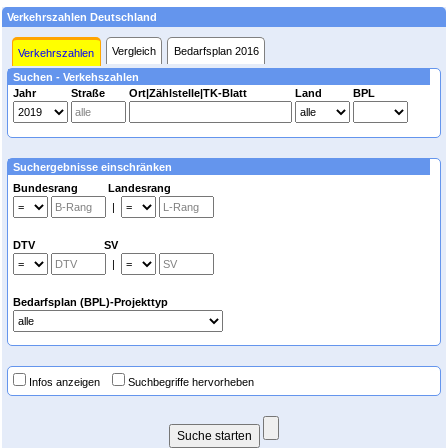
Verkehrszahlen Deutschland
Vergleich
Bedarfsplan 2016
Verkehrszahlen
Suchen - Verkehszahlen
Jahr
Straße
Ort|Zählstelle|TK-Blatt
Land
BPL
Suchergebnisse einschränken
Bundesrang Landesrang
|
DTV SV
|
Bedarfsplan (BPL)-Projekttyp
Infos anzeigen
Suchbegriffe hervorheben