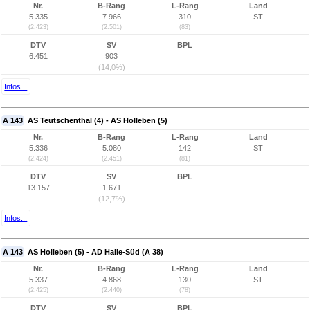
Nr.
B-Rang
L-Rang
Land
5.335
7.966
310
ST
(2.423)
(2.501)
(83)
DTV
SV
BPL
6.451
903
(14,0%)
Infos...
A 143
AS Teutschenthal (4) - AS Holleben (5)
Nr.
B-Rang
L-Rang
Land
5.336
5.080
142
ST
(2.424)
(2.451)
(81)
DTV
SV
BPL
13.157
1.671
(12,7%)
Infos...
A 143
AS Holleben (5) - AD Halle-Süd (A 38)
Nr.
B-Rang
L-Rang
Land
5.337
4.868
130
ST
(2.425)
(2.440)
(78)
DTV
SV
BPL