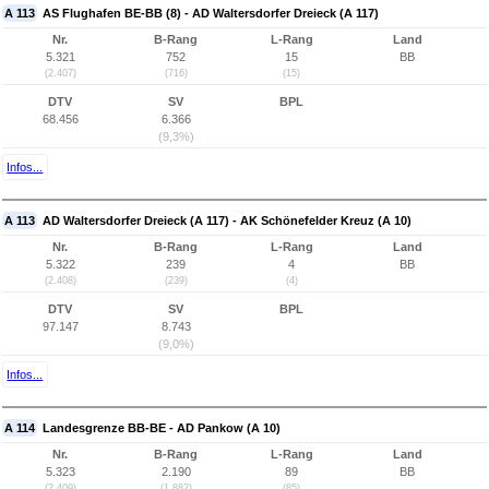
A 113
AS Flughafen BE-BB (8) - AD Waltersdorfer Dreieck (A 117)
Nr.
B-Rang
L-Rang
Land
5.321
752
15
BB
(2.407)
(716)
(15)
DTV
SV
BPL
68.456
6.366
(9,3%)
Infos...
A 113
AD Waltersdorfer Dreieck (A 117) - AK Schönefelder Kreuz (A 10)
Nr.
B-Rang
L-Rang
Land
5.322
239
4
BB
(2.408)
(239)
(4)
DTV
SV
BPL
97.147
8.743
(9,0%)
Infos...
A 114
Landesgrenze BB-BE - AD Pankow (A 10)
Nr.
B-Rang
L-Rang
Land
5.323
2.190
89
BB
(2.409)
(1.882)
(85)