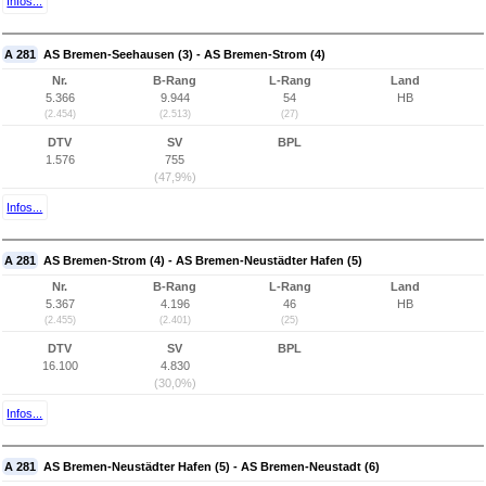
Infos...
A 281
AS Bremen-Seehausen (3) - AS Bremen-Strom (4)
Nr.
B-Rang
L-Rang
Land
5.366
9.944
54
HB
(2.454)
(2.513)
(27)
DTV
SV
BPL
1.576
755
(47,9%)
Infos...
A 281
AS Bremen-Strom (4) - AS Bremen-Neustädter Hafen (5)
Nr.
B-Rang
L-Rang
Land
5.367
4.196
46
HB
(2.455)
(2.401)
(25)
DTV
SV
BPL
16.100
4.830
(30,0%)
Infos...
A 281
AS Bremen-Neustädter Hafen (5) - AS Bremen-Neustadt (6)