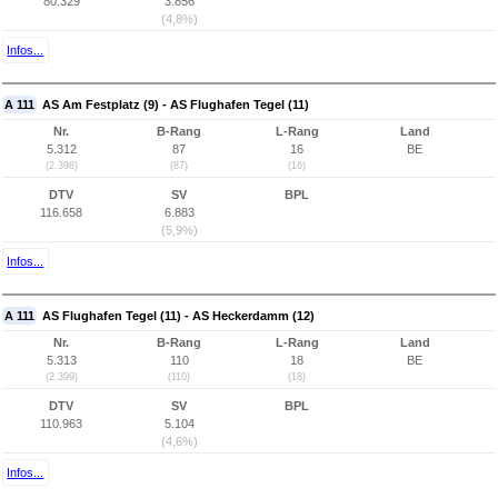
80.329
3.856
(4,8%)
Infos...
A 111
AS Am Festplatz (9) - AS Flughafen Tegel (11)
Nr.
B-Rang
L-Rang
Land
5.312
87
16
BE
(2.398)
(87)
(16)
DTV
SV
BPL
116.658
6.883
(5,9%)
Infos...
A 111
AS Flughafen Tegel (11) - AS Heckerdamm (12)
Nr.
B-Rang
L-Rang
Land
5.313
110
18
BE
(2.399)
(110)
(18)
DTV
SV
BPL
110.963
5.104
(4,6%)
Infos...