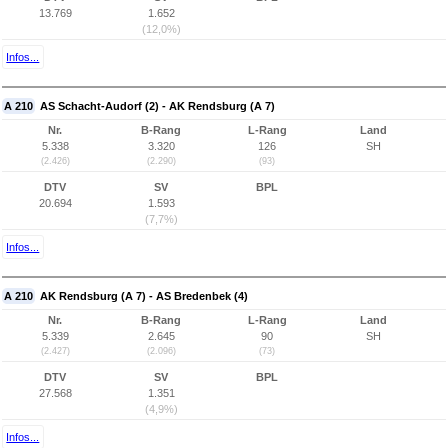
13.769
1.652
(12,0%)
Infos...
A 210
AS Schacht-Audorf (2) - AK Rendsburg (A 7)
Nr.
B-Rang
L-Rang
Land
5.338
3.320
126
SH
(2.426)
(2.290)
(93)
DTV
SV
BPL
20.694
1.593
(7,7%)
Infos...
A 210
AK Rendsburg (A 7) - AS Bredenbek (4)
Nr.
B-Rang
L-Rang
Land
5.339
2.645
90
SH
(2.427)
(2.096)
(73)
DTV
SV
BPL
27.568
1.351
(4,9%)
Infos...