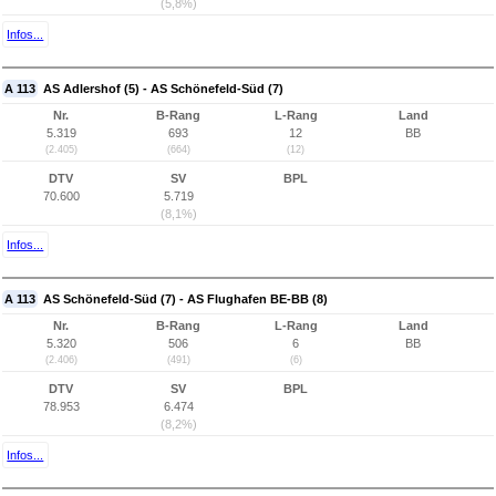
(5,8%)
Infos...
A 113
AS Adlershof (5) - AS Schönefeld-Süd (7)
Nr.
B-Rang
L-Rang
Land
5.319
693
12
BB
(2.405)
(664)
(12)
DTV
SV
BPL
70.600
5.719
(8,1%)
Infos...
A 113
AS Schönefeld-Süd (7) - AS Flughafen BE-BB (8)
Nr.
B-Rang
L-Rang
Land
5.320
506
6
BB
(2.406)
(491)
(6)
DTV
SV
BPL
78.953
6.474
(8,2%)
Infos...