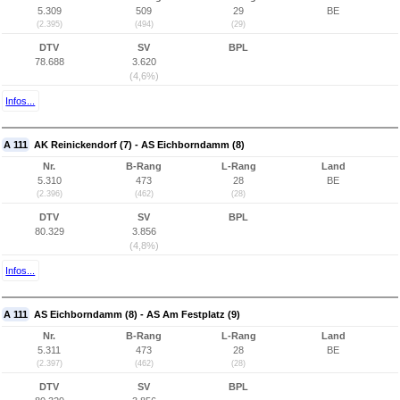
5.309
509
29
BE
(2.395)
(494)
(29)
DTV
SV
BPL
78.688
3.620
(4,6%)
Infos...
A 111
AK Reinickendorf (7) - AS Eichborndamm (8)
Nr.
B-Rang
L-Rang
Land
5.310
473
28
BE
(2.396)
(462)
(28)
DTV
SV
BPL
80.329
3.856
(4,8%)
Infos...
A 111
AS Eichborndamm (8) - AS Am Festplatz (9)
Nr.
B-Rang
L-Rang
Land
5.311
473
28
BE
(2.397)
(462)
(28)
DTV
SV
BPL