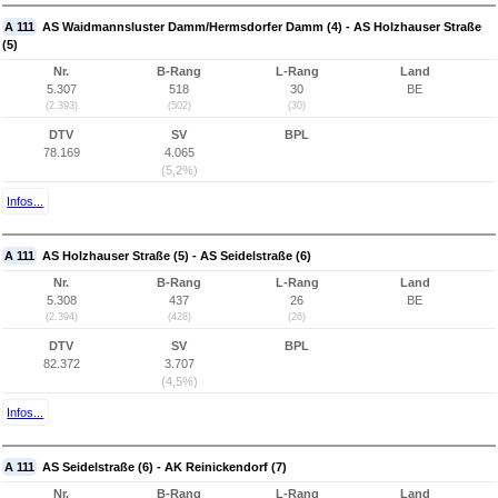
A 111
AS Waidmannsluster Damm/Hermsdorfer Damm (4) - AS Holzhauser Straße
(5)
Nr.
B-Rang
L-Rang
Land
5.307
518
30
BE
(2.393)
(502)
(30)
DTV
SV
BPL
78.169
4.065
(5,2%)
Infos...
A 111
AS Holzhauser Straße (5) - AS Seidelstraße (6)
Nr.
B-Rang
L-Rang
Land
5.308
437
26
BE
(2.394)
(428)
(26)
DTV
SV
BPL
82.372
3.707
(4,5%)
Infos...
A 111
AS Seidelstraße (6) - AK Reinickendorf (7)
Nr.
B-Rang
L-Rang
Land