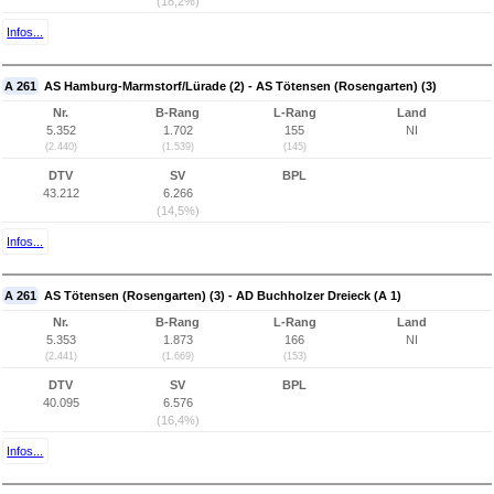
(18,2%)
Infos...
A 261
AS Hamburg-Marmstorf/Lürade (2) - AS Tötensen (Rosengarten) (3)
Nr.
B-Rang
L-Rang
Land
5.352
1.702
155
NI
(2.440)
(1.539)
(145)
DTV
SV
BPL
43.212
6.266
(14,5%)
Infos...
A 261
AS Tötensen (Rosengarten) (3) - AD Buchholzer Dreieck (A 1)
Nr.
B-Rang
L-Rang
Land
5.353
1.873
166
NI
(2.441)
(1.669)
(153)
DTV
SV
BPL
40.095
6.576
(16,4%)
Infos...