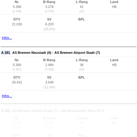
Nr.
B-Rang
L-Rang
Land
5.368
3.278
41
HB
(2.456)
(2.276)
(22)
DTV
SV
BPL
21.026
6.203
(29,5%)
Infos...
A 281
AS Bremen-Neustadt (6) - AS Bremen-Airport-Stadt (7)
Nr.
B-Rang
L-Rang
Land
5.369
2.484
36
HB
(2.457)
(2.026)
(18)
DTV
SV
BPL
29.431
3.649
(12,4%)
Infos...
A 281
AS Bremen-Airport-Stadt (7) - AN Neuenlander Ring (B 6)
Nr.
B-Rang
L-Rang
Land
5.370
4.129
45
HB
(2.458)
(2.398)
(24)
DTV
SV
BPL