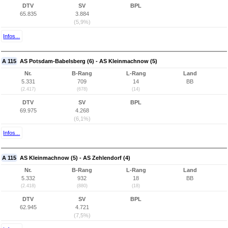
DTV
SV
BPL
65.835
3.884
(5,9%)
Infos...
A 115
AS Potsdam-Babelsberg (6) - AS Kleinmachnow (5)
Nr.
B-Rang
L-Rang
Land
5.331
709
14
BB
(2.417)
(678)
(14)
DTV
SV
BPL
69.975
4.268
(6,1%)
Infos...
A 115
AS Kleinmachnow (5) - AS Zehlendorf (4)
Nr.
B-Rang
L-Rang
Land
5.332
932
18
BB
(2.418)
(880)
(18)
DTV
SV
BPL
62.945
4.721
(7,5%)