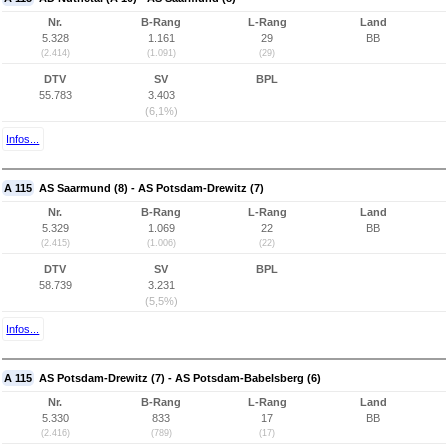
Nr.
B-Rang
L-Rang
Land
5.328
1.161
29
BB
(2.414)
(1.091)
(29)
DTV
SV
BPL
55.783
3.403
(6,1%)
Infos...
A 115
AS Saarmund (8) - AS Potsdam-Drewitz (7)
Nr.
B-Rang
L-Rang
Land
5.329
1.069
22
BB
(2.415)
(1.006)
(22)
DTV
SV
BPL
58.739
3.231
(5,5%)
Infos...
A 115
AS Potsdam-Drewitz (7) - AS Potsdam-Babelsberg (6)
Nr.
B-Rang
L-Rang
Land
5.330
833
17
BB
(2.416)
(789)
(17)