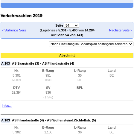
Verkehrszahlen 2019
Seite
< Vorherige Seite
(Ergebnisse
5.301
-
5.400
von
14.284
Nächste Seite >
auf
Seite 54 von 143
)
Abschnitt
A 103
AS Saarstraße (3) - AS Filandastraße (4)
Nr.
B-Rang
L-Rang
Land
5.301
951
35
BE
(2.387)
(896)
(35)
DTV
SV
BPL
62.394
936
(1,5%)
Infos...
A 103
AS Filandastraße (4) - AS Wolfensteind./Schloßstr. (5)
Nr.
B-Rang
L-Rang
Land
5.302
1.130
36
BE