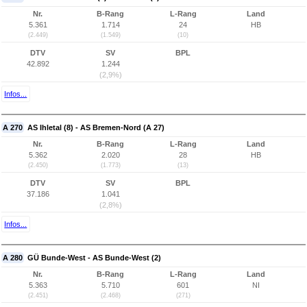
Nr.
B-Rang
L-Rang
Land
5.361
1.714
24
HB
(2.449)
(1.549)
(10)
DTV
SV
BPL
42.892
1.244
(2,9%)
Infos...
A 270
AS Ihletal (8) - AS Bremen-Nord (A 27)
Nr.
B-Rang
L-Rang
Land
5.362
2.020
28
HB
(2.450)
(1.773)
(13)
DTV
SV
BPL
37.186
1.041
(2,8%)
Infos...
A 280
GÜ Bunde-West - AS Bunde-West (2)
Nr.
B-Rang
L-Rang
Land
5.363
5.710
601
NI
(2.451)
(2.468)
(271)