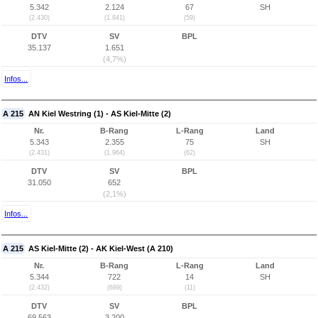
5.342
2.124
67
SH
(2.430)
(1.841)
(59)
DTV
SV
BPL
35.137
1.651
(4,7%)
Infos...
A 215
AN Kiel Westring (1) - AS Kiel-Mitte (2)
Nr.
B-Rang
L-Rang
Land
5.343
2.355
75
SH
(2.431)
(1.964)
(62)
DTV
SV
BPL
31.050
652
(2,1%)
Infos...
A 215
AS Kiel-Mitte (2) - AK Kiel-West (A 210)
Nr.
B-Rang
L-Rang
Land
5.344
722
14
SH
(2.432)
(689)
(11)
DTV
SV
BPL
69.563
3.200