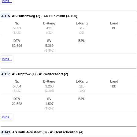
Infos...
A 115
AS Hüttenweg (2) - AD Funkturm (A 100)
Nr.
B-Rang
L-Rang
Land
5.333
431
25
BE
(2.421)
(422)
(25)
DTV
SV
BPL
82.596
5.369
(6,5%)
Infos...
A 117
AS Treptow (1) - AS Waltersdorf (2)
Nr.
B-Rang
L-Rang
Land
5.334
3.208
115
BB
(2.422)
(2.259)
(100)
DTV
SV
BPL
21.522
1.507
(7,0%)
Infos...
A 143
AS Halle-Neustadt (3) - AS Teutschenthal (4)