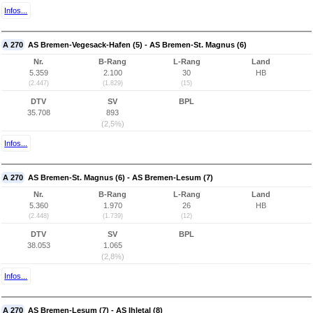
Infos...
A 270
AS Bremen-Vegesack-Hafen (5) - AS Bremen-St. Magnus (6)
Nr.
B-Rang
L-Rang
Land
5.359
2.100
30
HB
(2.447)
(1.829)
(15)
DTV
SV
BPL
35.708
893
(2,5%)
Infos...
A 270
AS Bremen-St. Magnus (6) - AS Bremen-Lesum (7)
Nr.
B-Rang
L-Rang
Land
5.360
1.970
26
HB
(2.448)
(1.739)
(12)
DTV
SV
BPL
38.053
1.065
(2,8%)
Infos...
A 270
AS Bremen-Lesum (7) - AS Ihletal (8)