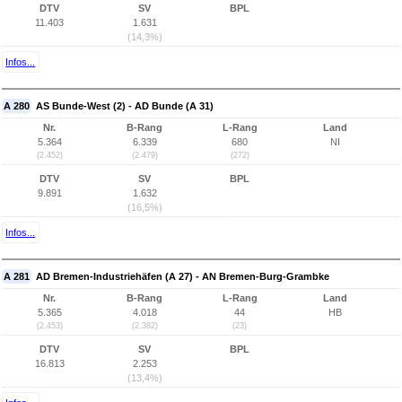
DTV
SV
BPL
11.403
1.631
(14,3%)
Infos...
A 280
AS Bunde-West (2) - AD Bunde (A 31)
Nr.
B-Rang
L-Rang
Land
5.364
6.339
680
NI
(2.452)
(2.479)
(272)
DTV
SV
BPL
9.891
1.632
(16,5%)
Infos...
A 281
AD Bremen-Industriehäfen (A 27) - AN Bremen-Burg-Grambke
Nr.
B-Rang
L-Rang
Land
5.365
4.018
44
HB
(2.453)
(2.382)
(23)
DTV
SV
BPL
16.813
2.253
(13,4%)