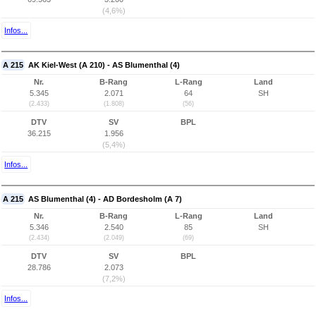
(4,6%)
Infos...
A 215
AK Kiel-West (A 210) - AS Blumenthal (4)
Nr.
B-Rang
L-Rang
Land
5.345
2.071
64
SH
(2.433)
(1.808)
(56)
DTV
SV
BPL
36.215
1.956
(5,4%)
Infos...
A 215
AS Blumenthal (4) - AD Bordesholm (A 7)
Nr.
B-Rang
L-Rang
Land
5.346
2.540
85
SH
(2.434)
(2.049)
(69)
DTV
SV
BPL
28.786
2.073
(7,2%)
Infos...