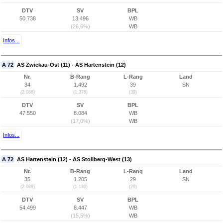
DTV
SV
BPL
50.738
13.496
WB
(26,6%)
WB
Infos...
A 72
AS Zwickau-Ost (11) - AS Hartenstein (12)
Nr.
B-Rang
L-Rang
Land
34
1.492
39
SN
(2.088)
(1.378)
(39)
DTV
SV
BPL
47.550
8.084
WB
(17,0%)
WB
Infos...
A 72
AS Hartenstein (12) - AS Stollberg-West (13)
Nr.
B-Rang
L-Rang
Land
35
1.205
29
SN
(2.089)
(1.130)
(29)
DTV
SV
BPL
54.499
8.447
WB
(15,5%)
WB