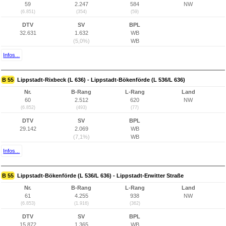
59
2.247
584
NW
(6.851)
(354)
(59)
DTV
SV
BPL
32.631
1.632
WB
(5,0%)
WB
Infos...
B 55
Lippstadt-Rixbeck (L 636) - Lippstadt-Bökenförde (L 536/L 636)
Nr.
B-Rang
L-Rang
Land
60
2.512
620
NW
(6.852)
(493)
(77)
DTV
SV
BPL
29.142
2.069
WB
(7,1%)
WB
Infos...
B 55
Lippstadt-Bökenförde (L 536/L 636) - Lippstadt-Erwitter Straße
Nr.
B-Rang
L-Rang
Land
61
4.255
938
NW
(6.853)
(1.916)
(362)
DTV
SV
BPL
15.872
1.365
WB