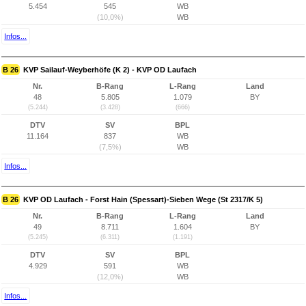
5.454
545
WB
(10,0%)
WB
Infos...
B 26
KVP Sailauf-Weyberhöfe (K 2) - KVP OD Laufach
Nr.
B-Rang
L-Rang
Land
48
5.805
1.079
BY
(5.244)
(3.428)
(666)
DTV
SV
BPL
11.164
837
WB
(7,5%)
WB
Infos...
B 26
KVP OD Laufach - Forst Hain (Spessart)-Sieben Wege (St 2317/K 5)
Nr.
B-Rang
L-Rang
Land
49
8.711
1.604
BY
(5.245)
(6.311)
(1.191)
DTV
SV
BPL
4.929
591
WB
(12,0%)
WB
Infos...