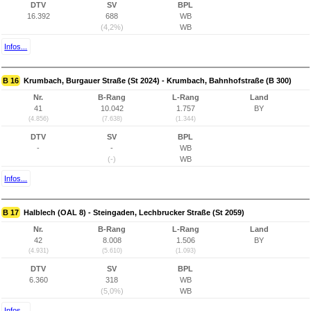
DTV
SV
BPL
16.392
688
WB
(4,2%)
WB
Infos...
B 16
Krumbach, Burgauer Straße (St 2024) - Krumbach, Bahnhofstraße (B 300)
Nr.
B-Rang
L-Rang
Land
41
10.042
1.757
BY
(4.856)
(7.638)
(1.344)
DTV
SV
BPL
-
-
WB
(-)
WB
Infos...
B 17
Halblech (OAL 8) - Steingaden, Lechbrucker Straße (St 2059)
Nr.
B-Rang
L-Rang
Land
42
8.008
1.506
BY
(4.931)
(5.610)
(1.093)
DTV
SV
BPL
6.360
318
WB
(5,0%)
WB
Infos...