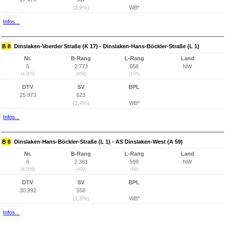
(2,9%)
WB*
Infos...
B 8
Dinslaken-Voerder Straße (K 17) - Dinslaken-Hans-Böckler-Straße (L 1)
Nr.
B-Rang
L-Rang
Land
5
2.773
658
NW
(4.005)
(658)
(105)
DTV
SV
BPL
25.973
623
(2,4%)
WB*
Infos...
B 8
Dinslaken-Hans-Böckler-Straße (L 1) - AS Dinslaken-West (A 59)
Nr.
B-Rang
L-Rang
Land
6
2.361
599
NW
(4.006)
(409)
(66)
DTV
SV
BPL
30.992
558
(1,8%)
WB*
Infos...