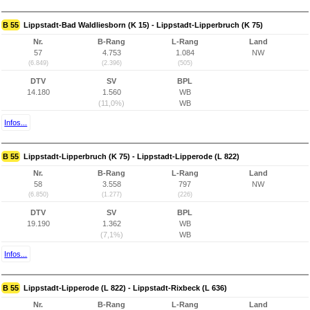
B 55
Lippstadt-Bad Waldliesborn (K 15) - Lippstadt-Lipperbruch (K 75)
Nr.
B-Rang
L-Rang
Land
57
4.753
1.084
NW
(6.849)
(2.396)
(505)
DTV
SV
BPL
14.180
1.560
WB
(11,0%)
WB
Infos...
B 55
Lippstadt-Lipperbruch (K 75) - Lippstadt-Lipperode (L 822)
Nr.
B-Rang
L-Rang
Land
58
3.558
797
NW
(6.850)
(1.277)
(226)
DTV
SV
BPL
19.190
1.362
WB
(7,1%)
WB
Infos...
B 55
Lippstadt-Lipperode (L 822) - Lippstadt-Rixbeck (L 636)
Nr.
B-Rang
L-Rang
Land