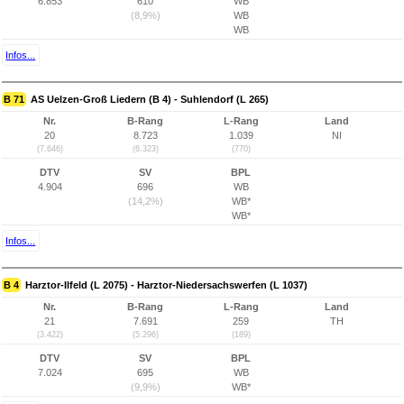
6.853
610
WB
(8,9%)
WB
WB
Infos...
B 71
AS Uelzen-Groß Liedern (B 4) - Suhlendorf (L 265)
Nr.
B-Rang
L-Rang
Land
20
8.723
1.039
NI
(7.646)
(6.323)
(770)
DTV
SV
BPL
4.904
696
WB
(14,2%)
WB*
WB*
Infos...
B 4
Harztor-Ilfeld (L 2075) - Harztor-Niedersachswerfen (L 1037)
Nr.
B-Rang
L-Rang
Land
21
7.691
259
TH
(3.422)
(5.296)
(189)
DTV
SV
BPL
7.024
695
WB
(9,9%)
WB*