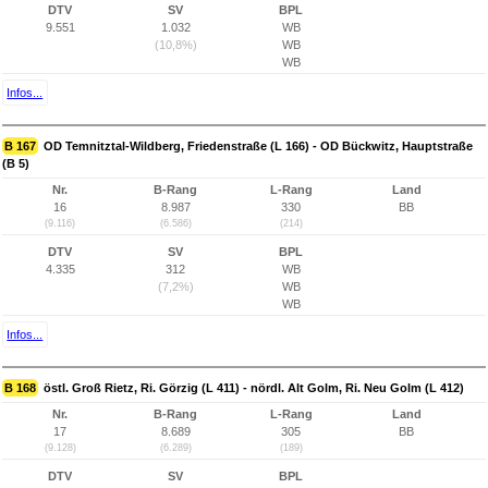
DTV
SV
BPL
9.551
1.032
WB
(10,8%)
WB
WB
Infos...
B 167
OD Temnitztal-Wildberg, Friedenstraße (L 166) - OD Bückwitz, Hauptstraße
(B 5)
Nr.
B-Rang
L-Rang
Land
16
8.987
330
BB
(9.116)
(6.586)
(214)
DTV
SV
BPL
4.335
312
WB
(7,2%)
WB
WB
Infos...
B 168
östl. Groß Rietz, Ri. Görzig (L 411) - nördl. Alt Golm, Ri. Neu Golm (L 412)
Nr.
B-Rang
L-Rang
Land
17
8.689
305
BB
(9.128)
(6.289)
(189)
DTV
SV
BPL