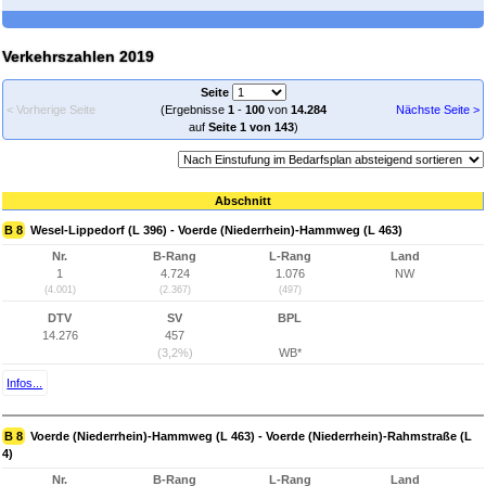
Verkehrszahlen 2019
Seite
< Vorherige Seite
(Ergebnisse
1
-
100
von
14.284
Nächste Seite >
auf
Seite 1 von 143
)
Abschnitt
B 8
Wesel-Lippedorf (L 396) - Voerde (Niederrhein)-Hammweg (L 463)
Nr.
B-Rang
L-Rang
Land
1
4.724
1.076
NW
(4.001)
(2.367)
(497)
DTV
SV
BPL
14.276
457
(3,2%)
WB*
Infos...
B 8
Voerde (Niederrhein)-Hammweg (L 463) - Voerde (Niederrhein)-Rahmstraße (L
4)
Nr.
B-Rang
L-Rang
Land