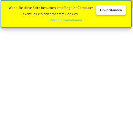
Diese Seite wird nicht mehr aktualisiert.
Zur neuen Seite
Wenn Sie diese Seite besuchen empfängt Ihr Computer
Einverstanden
eventuell ein oder mehrere Cookies.
Mehr Informationen