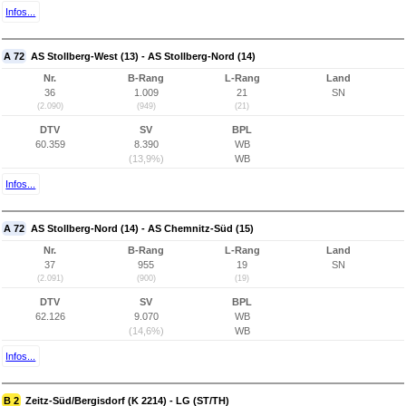
Infos...
A 72
AS Stollberg-West (13) - AS Stollberg-Nord (14)
Nr.
B-Rang
L-Rang
Land
36
1.009
21
SN
(2.090)
(949)
(21)
DTV
SV
BPL
60.359
8.390
WB
(13,9%)
WB
Infos...
A 72
AS Stollberg-Nord (14) - AS Chemnitz-Süd (15)
Nr.
B-Rang
L-Rang
Land
37
955
19
SN
(2.091)
(900)
(19)
DTV
SV
BPL
62.126
9.070
WB
(14,6%)
WB
Infos...
B 2
Zeitz-Süd/Bergisdorf (K 2214) - LG (ST/TH)