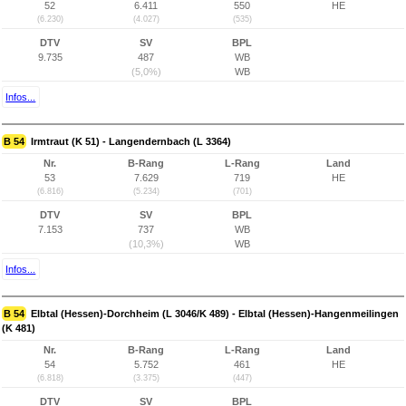
52
6.411
550
HE
(6.230)
(4.027)
(535)
DTV
SV
BPL
9.735
487
WB
(5,0%)
WB
Infos...
B 54
Irmtraut (K 51) - Langendernbach (L 3364)
Nr.
B-Rang
L-Rang
Land
53
7.629
719
HE
(6.816)
(5.234)
(701)
DTV
SV
BPL
7.153
737
WB
(10,3%)
WB
Infos...
B 54
Elbtal (Hessen)-Dorchheim (L 3046/K 489) - Elbtal (Hessen)-Hangenmeilingen
(K 481)
Nr.
B-Rang
L-Rang
Land
54
5.752
461
HE
(6.818)
(3.375)
(447)
DTV
SV
BPL