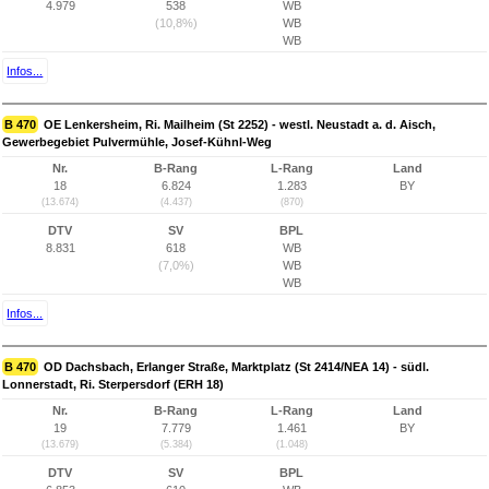
4.979
538
WB
(10,8%)
WB
WB
Infos...
B 470
OE Lenkersheim, Ri. Mailheim (St 2252) - westl. Neustadt a. d. Aisch,
Gewerbegebiet Pulvermühle, Josef-Kühnl-Weg
Nr.
B-Rang
L-Rang
Land
18
6.824
1.283
BY
(13.674)
(4.437)
(870)
DTV
SV
BPL
8.831
618
WB
(7,0%)
WB
WB
Infos...
B 470
OD Dachsbach, Erlanger Straße, Marktplatz (St 2414/NEA 14) - südl.
Lonnerstadt, Ri. Sterpersdorf (ERH 18)
Nr.
B-Rang
L-Rang
Land
19
7.779
1.461
BY
(13.679)
(5.384)
(1.048)
DTV
SV
BPL