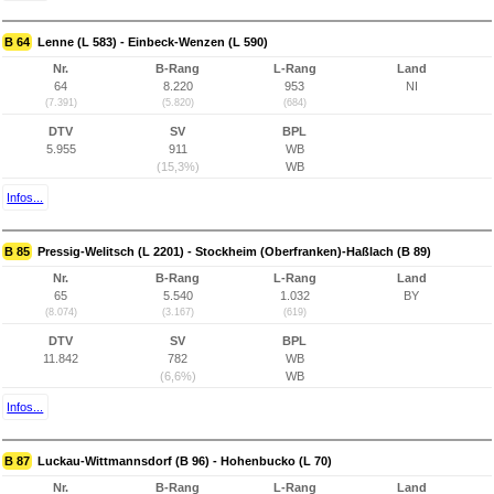
B 64
Lenne (L 583) - Einbeck-Wenzen (L 590)
Nr.
B-Rang
L-Rang
Land
64
8.220
953
NI
(7.391)
(5.820)
(684)
DTV
SV
BPL
5.955
911
WB
(15,3%)
WB
Infos...
B 85
Pressig-Welitsch (L 2201) - Stockheim (Oberfranken)-Haßlach (B 89)
Nr.
B-Rang
L-Rang
Land
65
5.540
1.032
BY
(8.074)
(3.167)
(619)
DTV
SV
BPL
11.842
782
WB
(6,6%)
WB
Infos...
B 87
Luckau-Wittmannsdorf (B 96) - Hohenbucko (L 70)
Nr.
B-Rang
L-Rang
Land