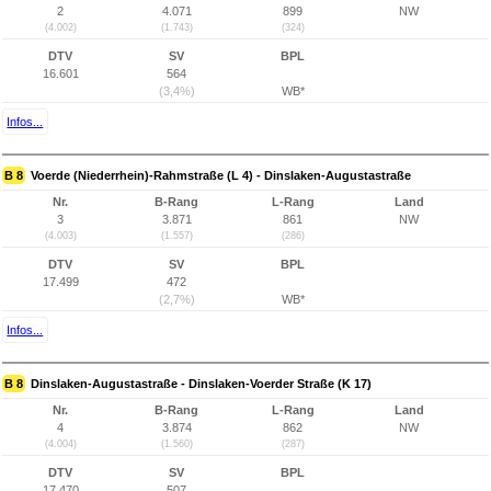
2
4.071
899
NW
(4.002)
(1.743)
(324)
DTV
SV
BPL
16.601
564
(3,4%)
WB*
Infos...
B 8
Voerde (Niederrhein)-Rahmstraße (L 4) - Dinslaken-Augustastraße
Nr.
B-Rang
L-Rang
Land
3
3.871
861
NW
(4.003)
(1.557)
(286)
DTV
SV
BPL
17.499
472
(2,7%)
WB*
Infos...
B 8
Dinslaken-Augustastraße - Dinslaken-Voerder Straße (K 17)
Nr.
B-Rang
L-Rang
Land
4
3.874
862
NW
(4.004)
(1.560)
(287)
DTV
SV
BPL
17.470
507