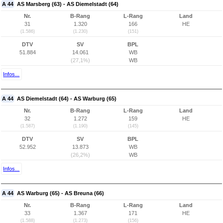
A 44
AS Marsberg (63) - AS Diemelstadt (64)
Nr.
B-Rang
L-Rang
Land
31
1.320
166
HE
(1.586)
(1.230)
(151)
DTV
SV
BPL
51.884
14.061
WB
(27,1%)
WB
Infos...
A 44
AS Diemelstadt (64) - AS Warburg (65)
Nr.
B-Rang
L-Rang
Land
32
1.272
159
HE
(1.587)
(1.190)
(145)
DTV
SV
BPL
52.952
13.873
WB
(26,2%)
WB
Infos...
A 44
AS Warburg (65) - AS Breuna (66)
Nr.
B-Rang
L-Rang
Land
33
1.367
171
HE
(1.588)
(1.273)
(156)