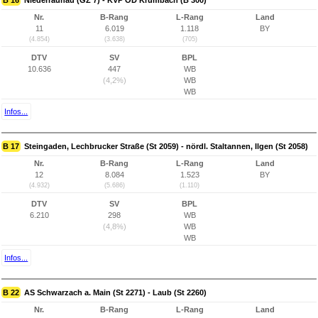
B 16
Niederraunau (GZ 7) - KVP OD Krumbach (B 300)
Nr.
B-Rang
L-Rang
Land
11
6.019
1.118
BY
(4.854)
(3.638)
(705)
DTV
SV
BPL
10.636
447
WB
(4,2%)
WB
WB
Infos...
B 17
Steingaden, Lechbrucker Straße (St 2059) - nördl. Staltannen, Ilgen (St 2058)
Nr.
B-Rang
L-Rang
Land
12
8.084
1.523
BY
(4.932)
(5.686)
(1.110)
DTV
SV
BPL
6.210
298
WB
(4,8%)
WB
WB
Infos...
B 22
AS Schwarzach a. Main (St 2271) - Laub (St 2260)
Nr.
B-Rang
L-Rang
Land