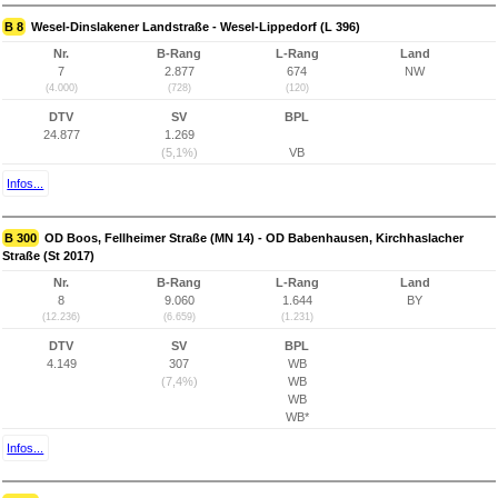
B 8
Wesel-Dinslakener Landstraße - Wesel-Lippedorf (L 396)
Nr.
B-Rang
L-Rang
Land
7
2.877
674
NW
(4.000)
(728)
(120)
DTV
SV
BPL
24.877
1.269
(5,1%)
VB
Infos...
B 300
OD Boos, Fellheimer Straße (MN 14) - OD Babenhausen, Kirchhaslacher
Straße (St 2017)
Nr.
B-Rang
L-Rang
Land
8
9.060
1.644
BY
(12.236)
(6.659)
(1.231)
DTV
SV
BPL
4.149
307
WB
(7,4%)
WB
WB
WB*
Infos...