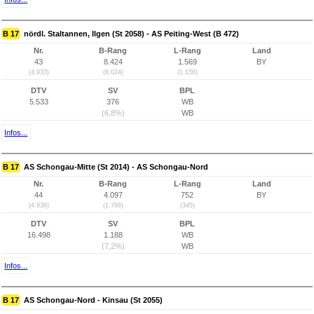
B 17
nördl. Staltannen, Ilgen (St 2058) - AS Peiting-West (B 472)
Nr.
B-Rang
L-Rang
Land
43
8.424
1.569
BY
(4.933)
(6.024)
(1.156)
DTV
SV
BPL
5.533
376
WB
(6,8%)
WB
Infos...
B 17
AS Schongau-Mitte (St 2014) - AS Schongau-Nord
Nr.
B-Rang
L-Rang
Land
44
4.097
752
BY
(4.936)
(1.766)
(345)
DTV
SV
BPL
16.498
1.188
WB
(7,2%)
WB
Infos...
B 17
AS Schongau-Nord - Kinsau (St 2055)