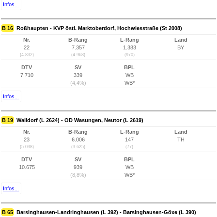
Infos...
B 16
Roßhaupten - KVP östl. Marktoberdorf, Hochwiesstraße (St 2008)
Nr.
B-Rang
L-Rang
Land
22
7.357
1.383
BY
(4.832)
(4.968)
(970)
DTV
SV
BPL
7.710
339
WB
(4,4%)
WB*
Infos...
B 19
Walldorf (L 2624) - OD Wasungen, Neutor (L 2619)
Nr.
B-Rang
L-Rang
Land
23
6.006
147
TH
(5.038)
(3.625)
(77)
DTV
SV
BPL
10.675
939
WB
(8,8%)
WB*
Infos...
B 65
Barsinghausen-Landringhausen (L 392) - Barsinghausen-Göxe (L 390)