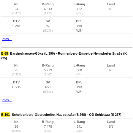
Nr.
B-Rang
L-Rang
Land
24
6.613
722
NI
(7.432)
(4.228)
(454)
DTV
SV
BPL
9.284
752
WB
(8,1%)
WB*
Infos...
B 65
Barsinghausen-Göxe (L 390) - Ronnenberg-Empelde-Nenndorfer Straße (K
235)
Nr.
B-Rang
L-Rang
Land
25
5.779
608
NI
(7.433)
(3.402)
(341)
DTV
SV
BPL
11.215
650
WB
(5,8%)
WB*
Infos...
B 101
Scheibenberg-Oberscheibe, Haupstraße (S 268) - OD Schlettau (S 267)
Nr.
B-Rang
L-Rang
Land
26
7.478
341
SN
(8.689)
(5.087)
(249)