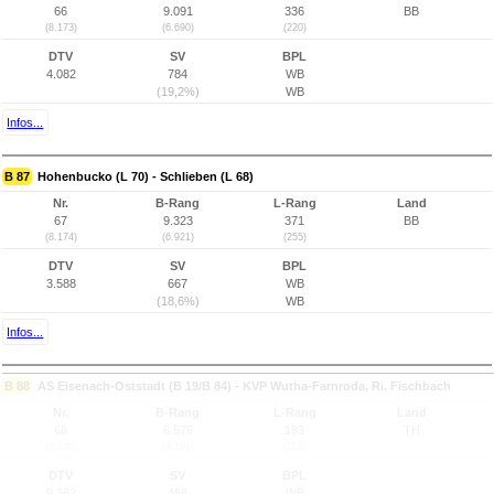
66
9.091
336
BB
(8.173)
(6.690)
(220)
DTV
SV
BPL
4.082
784
WB
(19,2%)
WB
Infos...
B 87
Hohenbucko (L 70) - Schlieben (L 68)
Nr.
B-Rang
L-Rang
Land
67
9.323
371
BB
(8.174)
(6.921)
(255)
DTV
SV
BPL
3.588
667
WB
(18,6%)
WB
Infos...
B 88
AS Eisenach-Oststadt (B 19/B 84) - KVP Wutha-Farnroda, Ri. Fischbach
Nr.
B-Rang
L-Rang
Land
68
6.576
183
TH
(8.248)
(4.191)
(113)
DTV
SV
BPL
9.362
468
WB