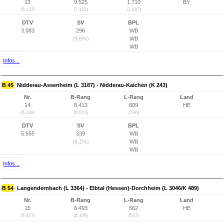
13
9.525
1.710
BY
(5.122)
(7.123)
(1.297)
DTV
SV
BPL
3.083
296
WB
(9,6%)
WB
WB
Infos...
B 45
Nidderau-Assenheim (L 3187) - Nidderau-Kaichen (K 243)
Nr.
B-Rang
L-Rang
Land
14
8.413
809
HE
(6.229)
(6.013)
(790)
DTV
SV
BPL
5.555
339
WB
(6,1%)
WB
WB
Infos...
B 54
Langendernbach (L 3364) - Elbtal (Hessen)-Dorchheim (L 3046/K 489)
Nr.
B-Rang
L-Rang
Land
15
6.493
562
HE
(6.817)
(4.109)
(547)