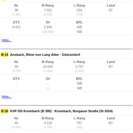
Nr.
B-Rang
L-Rang
Land
38
7.021
234
ST
(2.896)
(4.632)
(170)
DTV
SV
BPL
8.412
1.556
WB
(18,5%)
WB
Infos...
B 14
Ansbach, Ritter von Lang Allee - Gleizendorf
Nr.
B-Rang
L-Rang
Land
39
10.042
1.757
BY
(4.709)
(7.638)
(1.344)
DTV
SV
BPL
-
-
WB
(-)
WB
Infos...
B 16
KVP OD Krumbach (B 300) - Krumbach, Burgauer Straße (St 2024)
Nr.
B-Rang
L-Rang
Land
40
4.120
757
BY
(4.855)
(1.788)
(350)