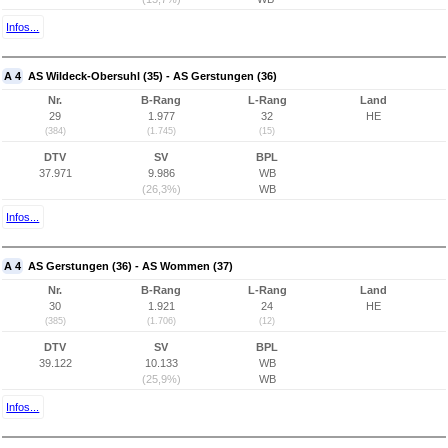
Infos...
A 4
AS Wildeck-Obersuhl (35) - AS Gerstungen (36)
Nr.
B-Rang
L-Rang
Land
29
1.977
32
HE
(384)
(1.745)
(15)
DTV
SV
BPL
37.971
9.986
WB
(26,3%)
WB
Infos...
A 4
AS Gerstungen (36) - AS Wommen (37)
Nr.
B-Rang
L-Rang
Land
30
1.921
24
HE
(385)
(1.706)
(12)
DTV
SV
BPL
39.122
10.133
WB
(25,9%)
WB
Infos...