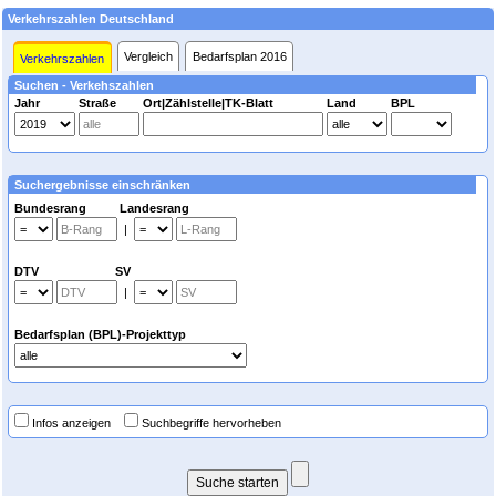
Verkehrszahlen Deutschland
Vergleich
Bedarfsplan 2016
Verkehrszahlen
Suchen - Verkehszahlen
Jahr
Straße
Ort|Zählstelle|TK-Blatt
Land
BPL
Suchergebnisse einschränken
Bundesrang Landesrang
|
DTV SV
|
Bedarfsplan (BPL)-Projekttyp
Infos anzeigen
Suchbegriffe hervorheben