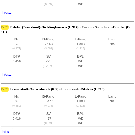
(8,6%)
WB
Infos...
B 55
Eslohe (Sauerland)-Nichtinghausen (L 914) - Eslohe (Sauerland)-Bremke (B
511)
Nr.
B-Rang
L-Rang
Land
62
7.963
1.803
NW
(6.871)
(5.567)
(1.217)
DTV
SV
BPL
6.456
775
WB
(12,0%)
WB
Infos...
B 55
Lennestadt-Grevenbrück (K 7) - Lennestadt-Bilstein (L 715)
Nr.
B-Rang
L-Rang
Land
63
8.477
1.898
NW
(6.880)
(6.077)
(1.312)
DTV
SV
BPL
5.418
477
WB
(8,8%)
WB
Infos...