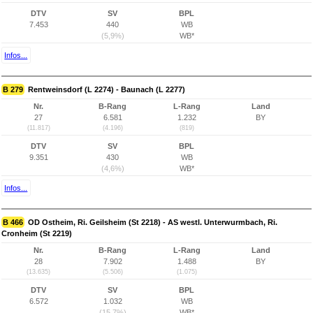
DTV
SV
BPL
7.453
440
WB
(5,9%)
WB*
Infos...
B 279
Rentweinsdorf (L 2274) - Baunach (L 2277)
Nr.
B-Rang
L-Rang
Land
27
6.581
1.232
BY
(11.817)
(4.196)
(819)
DTV
SV
BPL
9.351
430
WB
(4,6%)
WB*
Infos...
B 466
OD Ostheim, Ri. Geilsheim (St 2218) - AS westl. Unterwurmbach, Ri.
Cronheim (St 2219)
Nr.
B-Rang
L-Rang
Land
28
7.902
1.488
BY
(13.635)
(5.506)
(1.075)
DTV
SV
BPL
6.572
1.032
WB
(15,7%)
WB*