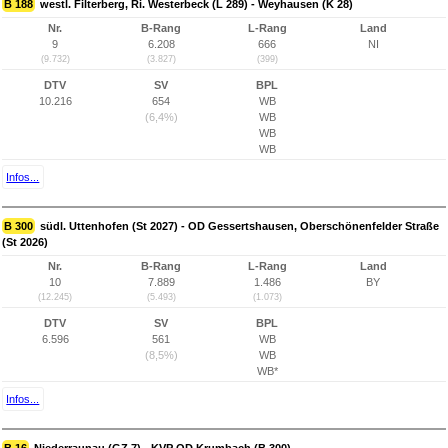
B 188
westl. Filterberg, Ri. Westerbeck (L 289) - Weyhausen (K 28)
Nr.
B-Rang
L-Rang
Land
9
6.208
666
NI
(9.732)
(3.827)
(399)
DTV
SV
BPL
10.216
654
WB
(6,4%)
WB
WB
WB
Infos...
B 300
südl. Uttenhofen (St 2027) - OD Gessertshausen, Oberschönenfelder Straße
(St 2026)
Nr.
B-Rang
L-Rang
Land
10
7.889
1.486
BY
(12.245)
(5.493)
(1.073)
DTV
SV
BPL
6.596
561
WB
(8,5%)
WB
WB*
Infos...