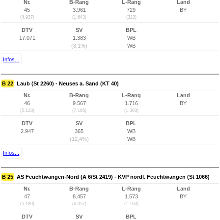
Nr.
B-Rang
L-Rang
Land
45
3.961
729
BY
(4.937)
(1.643)
(323)
DTV
SV
BPL
17.071
1.383
WB
(8,1%)
WB
Infos...
B 22
Laub (St 2260) - Neuses a. Sand (KT 40)
Nr.
B-Rang
L-Rang
Land
46
9.567
1.716
BY
(5.123)
(7.165)
(1.303)
DTV
SV
BPL
2.947
365
WB
(12,4%)
WB
Infos...
B 25
AS Feuchtwangen-Nord (A 6/St 2419) - KVP nördl. Feuchtwangen (St 1066)
Nr.
B-Rang
L-Rang
Land
47
8.457
1.573
BY
(5.189)
(6.057)
(1.160)
DTV
SV
BPL