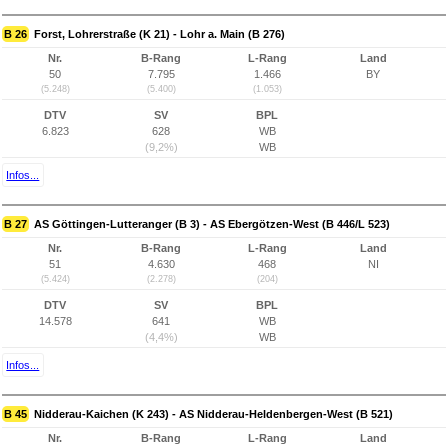
B 26
Forst, Lohrerstraße (K 21) - Lohr a. Main (B 276)
Nr.
B-Rang
L-Rang
Land
50
7.795
1.466
BY
(5.248)
(5.400)
(1.053)
DTV
SV
BPL
6.823
628
WB
(9,2%)
WB
Infos...
B 27
AS Göttingen-Lutteranger (B 3) - AS Ebergötzen-West (B 446/L 523)
Nr.
B-Rang
L-Rang
Land
51
4.630
468
NI
(5.424)
(2.278)
(204)
DTV
SV
BPL
14.578
641
WB
(4,4%)
WB
Infos...
B 45
Nidderau-Kaichen (K 243) - AS Nidderau-Heldenbergen-West (B 521)
Nr.
B-Rang
L-Rang
Land