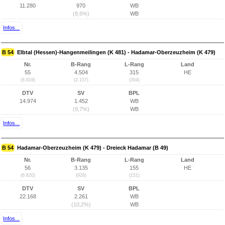
11.280
970
WB
(8,6%)
WB
Infos...
B 54
Elbtal (Hessen)-Hangenmeilingen (K 481) - Hadamar-Oberzeuzheim (K 479)
Nr.
B-Rang
L-Rang
Land
55
4.504
315
HE
(6.819)
(2.157)
(304)
DTV
SV
BPL
14.974
1.452
WB
(9,7%)
WB
Infos...
B 54
Hadamar-Oberzeuzheim (K 479) - Dreieck Hadamar (B 49)
Nr.
B-Rang
L-Rang
Land
56
3.135
155
HE
(6.820)
(928)
(151)
DTV
SV
BPL
22.168
2.261
WB
(10,2%)
WB
Infos...