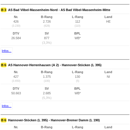
B 3
AS Bad Vilbel-Massenheim-Nord - AS Bad Vilbel-Massenheim-Mitte
Nr.
B-Rang
L-Rang
Land
426
2.726
112
HE
(3.230)
(628)
(110)
DTV
SV
BPL
26.584
877
WB*
(3,3%)
Infos...
B 6
AS Hannover-Herrenhausen (A 2) - Hannover-Stöcken (L 395)
Nr.
B-Rang
L-Rang
Land
427
1.375
130
NI
(3.650)
(100)
(5)
DTV
SV
BPL
50.663
2.685
WB*
(5,3%)
Infos...
B 6
Hannover-Stöcken (L 395) - Hannover-Bremer Damm (L 190)
Nr.
B-Rang
L-Rang
Land