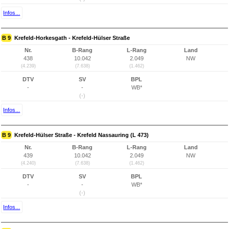
Infos...
B 9
Krefeld-Horkesgath - Krefeld-Hülser Straße
Nr.
B-Rang
L-Rang
Land
438
10.042
2.049
NW
(4.239)
(7.638)
(1.462)
DTV
SV
BPL
-
-
WB*
(-)
Infos...
B 9
Krefeld-Hülser Straße - Krefeld Nassauring (L 473)
Nr.
B-Rang
L-Rang
Land
439
10.042
2.049
NW
(4.240)
(7.638)
(1.462)
DTV
SV
BPL
-
-
WB*
(-)
Infos...