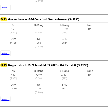
(7,9%)
Infos...
B 13
Gunzenhausen-Süd-Ost - östl. Gunzenhausen (St 2230)
Nr.
B-Rang
L-Rang
Land
459
6.370
1.189
BY
(4.619)
(3.986)
(776)
DTV
SV
BPL
9.825
963
WB*
(9,8%)
Infos...
B 13
Ruppertsbuch, Ri. Schernfeld (St 2047) - OA Eichstätt (St 2230)
Nr.
B-Rang
L-Rang
Land
460
7.497
1.404
BY
(4.624)
(5.106)
(991)
DTV
SV
BPL
7.416
638
WB*
(8,6%)
Infos...