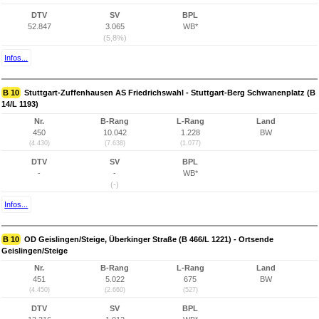
DTV
SV
BPL
52.847
3.065
WB*
(5,8%)
Infos...
B 10
Stuttgart-Zuffenhausen AS Friedrichswahl - Stuttgart-Berg Schwanenplatz (B
14/L 1193)
Nr.
B-Rang
L-Rang
Land
450
10.042
1.228
BW
(4.430)
(7.638)
(1.077)
DTV
SV
BPL
-
-
WB*
(-)
Infos...
B 10
OD Geislingen/Steige, Überkinger Straße (B 466/L 1221) - Ortsende
Geislingen/Steige
Nr.
B-Rang
L-Rang
Land
451
5.022
675
BW
(4.450)
(2.660)
(527)
DTV
SV
BPL