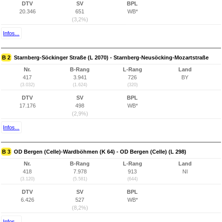
DTV
SV
BPL
20.346
651
WB*
(3,2%)
Infos...
B 2
Starnberg-Söckinger Straße (L 2070) - Starnberg-Neusöcking-Mozartstraße
Nr.
B-Rang
L-Rang
Land
417
3.941
726
BY
(3.032)
(1.624)
(320)
DTV
SV
BPL
17.176
498
WB*
(2,9%)
Infos...
B 3
OD Bergen (Celle)-Wardböhmen (K 64) - OD Bergen (Celle) (L 298)
Nr.
B-Rang
L-Rang
Land
418
7.978
913
NI
(3.120)
(5.581)
(644)
DTV
SV
BPL
6.426
527
WB*
(8,2%)
Infos...