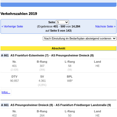
Verkehrszahlen 2019
Seite
< Vorherige Seite
(Ergebnisse
401
-
500
von
14.284
Nächste Seite >
auf
Seite 5 von 143
)
Abschnitt
A 661
AS Frankfurt-Eckenheim (7) - AS Preungesheimer Dreieck (8)
Nr.
B-Rang
L-Rang
Land
401
307
58
HE
(2.628)
(306)
(58)
DTV
SV
BPL
90.857
4.361
WB*
(4,8%)
Infos...
A 661
AS Preungesheimer Dreieck (8) - AS Frankfurt-Friedberger Landstraße (9)
Nr.
B-Rang
L-Rang
Land
402
264
50
HE