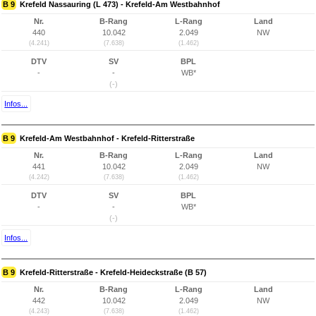
B 9
Krefeld Nassauring (L 473) - Krefeld-Am Westbahnhof
Nr.
B-Rang
L-Rang
Land
440
10.042
2.049
NW
(4.241)
(7.638)
(1.462)
DTV
SV
BPL
-
-
WB*
(-)
Infos...
B 9
Krefeld-Am Westbahnhof - Krefeld-Ritterstraße
Nr.
B-Rang
L-Rang
Land
441
10.042
2.049
NW
(4.242)
(7.638)
(1.462)
DTV
SV
BPL
-
-
WB*
(-)
Infos...
B 9
Krefeld-Ritterstraße - Krefeld-Heideckstraße (B 57)
Nr.
B-Rang
L-Rang
Land
442
10.042
2.049
NW
(4.243)
(7.638)
(1.462)