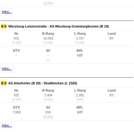
(3,2%)
Infos...
B 8
Würzburg-Leistenstraße - AS Würzburg-Greinbergknoten (B 19)
Nr.
B-Rang
L-Rang
Land
431
10.042
1.757
BY
(4.143)
(7.638)
(1.344)
DTV
SV
BPL
-
-
WB*
(-)
Infos...
B 8
AS Aiterhofen (B 20) - Straßkirchen (L 2325)
Nr.
B-Rang
L-Rang
Land
432
7.404
1.391
BY
(4.199)
(5.015)
(978)
DTV
SV
BPL
7.606
616
WB*
(8,1%)
Infos...