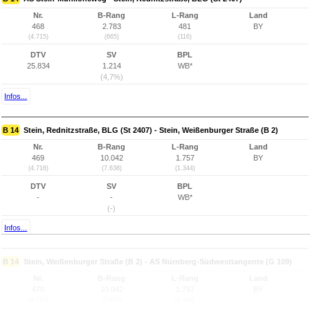
Nr.
B-Rang
L-Rang
Land
468
2.783
481
BY
(4.715)
(665)
(116)
DTV
SV
BPL
25.834
1.214
WB*
(4,7%)
Infos...
B 14
Stein, Rednitzstraße, BLG (St 2407) - Stein, Weißenburger Straße (B 2)
Nr.
B-Rang
L-Rang
Land
469
10.042
1.757
BY
(4.716)
(7.638)
(1.344)
DTV
SV
BPL
-
-
WB*
(-)
Infos...
B 14
Stein, Weißenburger Straße (B 2) - AS Nürnberg-Südwesttangente (G 109)
Nr.
B-Rang
L-Rang
Land
470
10.042
1.757
BY
(4.717)
(7.638)
(1.344)