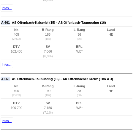
Infos...
A 661
AS Offenbach-Kaiserlei (15) - AS Offenbach-Taunusring (16)
Nr.
B-Rang
L-Rang
Land
405
183
36
HE
(2.632)
(183)
(36)
DTV
SV
BPL
102.405
7.066
WB*
(6,9%)
Infos...
A 661
AS Offenbach-Taunusring (16) - AK Offenbacher Kreuz (Tkn A 3)
Nr.
B-Rang
L-Rang
Land
406
199
38
HE
(2.633)
(199)
(38)
DTV
SV
BPL
100.709
7.150
WB*
(7,1%)
Infos...