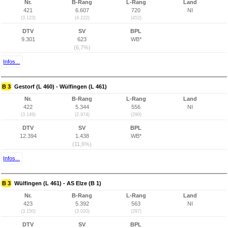
Nr.
B-Rang
L-Rang
Land
421
6.607
720
NI
(3.123)
(4.222)
(452)
DTV
SV
BPL
9.301
623
WB*
(6,7%)
Infos...
B 3
Gestorf (L 460) - Wülfingen (L 461)
Nr.
B-Rang
L-Rang
Land
422
5.344
556
NI
(3.149)
(2.974)
(290)
DTV
SV
BPL
12.394
1.438
WB*
(11,6%)
Infos...
B 3
Wülfingen (L 461) - AS Elze (B 1)
Nr.
B-Rang
L-Rang
Land
423
5.392
563
NI
(3.150)
(3.020)
(297)
DTV
SV
BPL