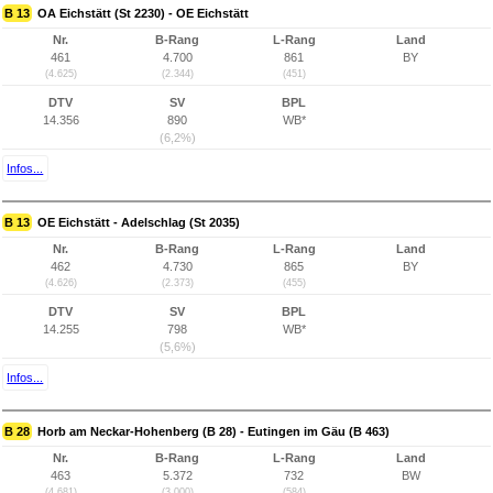
B 13
OA Eichstätt (St 2230) - OE Eichstätt
Nr.
B-Rang
L-Rang
Land
461
4.700
861
BY
(4.625)
(2.344)
(451)
DTV
SV
BPL
14.356
890
WB*
(6,2%)
Infos...
B 13
OE Eichstätt - Adelschlag (St 2035)
Nr.
B-Rang
L-Rang
Land
462
4.730
865
BY
(4.626)
(2.373)
(455)
DTV
SV
BPL
14.255
798
WB*
(5,6%)
Infos...
B 28
Horb am Neckar-Hohenberg (B 28) - Eutingen im Gäu (B 463)
Nr.
B-Rang
L-Rang
Land
463
5.372
732
BW
(4.681)
(3.000)
(584)