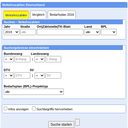
Verkehrszahlen Deutschland
Vergleich
Bedarfsplan 2016
Verkehrszahlen
Suchen - Verkehszahlen
Jahr
Straße
Ort|Zählstelle|TK-Blatt
Land
BPL
Suchergebnisse einschränken
Bundesrang Landesrang
|
DTV SV
|
Bedarfsplan (BPL)-Projekttyp
Infos anzeigen
Suchbegriffe hervorheben