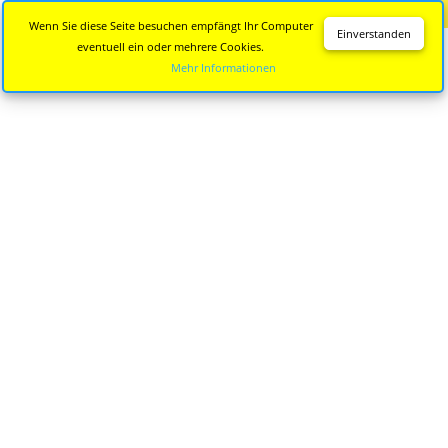
Diese Seite wird nicht mehr aktualisiert.
Zur neuen Seite
Wenn Sie diese Seite besuchen empfängt Ihr Computer
Einverstanden
eventuell ein oder mehrere Cookies.
Mehr Informationen