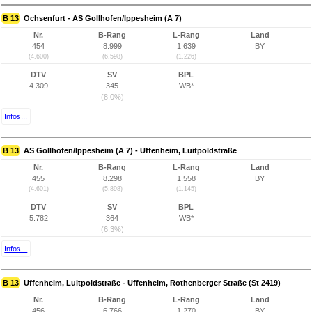
B 13
Ochsenfurt - AS Gollhofen/Ippesheim (A 7)
Nr.
B-Rang
L-Rang
Land
454
8.999
1.639
BY
(4.600)
(6.598)
(1.226)
DTV
SV
BPL
4.309
345
WB*
(8,0%)
Infos...
B 13
AS Gollhofen/Ippesheim (A 7) - Uffenheim, Luitpoldstraße
Nr.
B-Rang
L-Rang
Land
455
8.298
1.558
BY
(4.601)
(5.898)
(1.145)
DTV
SV
BPL
5.782
364
WB*
(6,3%)
Infos...
B 13
Uffenheim, Luitpoldstraße - Uffenheim, Rothenberger Straße (St 2419)
Nr.
B-Rang
L-Rang
Land
456
6.766
1.270
BY