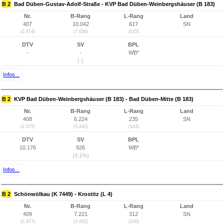
B 2
Bad Düben-Gustav-Adolf-Straße - KVP Bad Düben-Weinbergshäuser (B 183)
Nr.
B-Rang
L-Rang
Land
407
10.042
617
SN
(2.874)
(7.638)
(525)
DTV
SV
BPL
-
-
WB*
(-)
Infos...
B 2
KVP Bad Düben-Weinbergshäuser (B 183) - Bad Düben-Mitte (B 183)
Nr.
B-Rang
L-Rang
Land
408
6.224
235
SN
(2.875)
(3.842)
(143)
DTV
SV
BPL
10.176
926
WB*
(9,1%)
Infos...
B 2
Schönwölkau (K 7449) - Krostitz (L 4)
Nr.
B-Rang
L-Rang
Land
409
7.221
312
SN
(2.877)
(4.832)
(220)