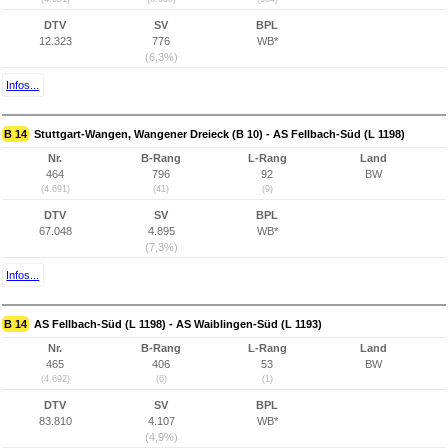
DTV
SV
BPL
12.323
776
WB*
(6,3%)
Infos...
B 14
Stuttgart-Wangen, Wangener Dreieck (B 10) - AS Fellbach-Süd (L 1198)
Nr.
B-Rang
L-Rang
Land
464
796
92
BW
(4.691)
(41)
(9)
DTV
SV
BPL
67.048
4.895
WB*
(7,3%)
Infos...
B 14
AS Fellbach-Süd (L 1198) - AS Waiblingen-Süd (L 1193)
Nr.
B-Rang
L-Rang
Land
465
406
53
BW
(4.692)
(6)
(1)
DTV
SV
BPL
83.810
4.107
WB*
(4,9%)