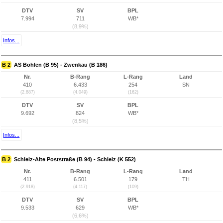
DTV
SV
BPL
7.994
711
WB*
(8,9%)
Infos...
B 2
AS Böhlen (B 95) - Zwenkau (B 186)
Nr.
B-Rang
L-Rang
Land
410
6.433
254
SN
(2.887)
(4.049)
(162)
DTV
SV
BPL
9.692
824
WB*
(8,5%)
Infos...
B 2
Schleiz-Alte Poststraße (B 94) - Schleiz (K 552)
Nr.
B-Rang
L-Rang
Land
411
6.501
179
TH
(2.918)
(4.117)
(109)
DTV
SV
BPL
9.533
629
WB*
(6,6%)