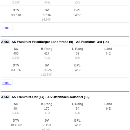
(2.629)
(264)
(50)
DTV
SV
BPL
94.818
4.646
WB*
(4,9%)
Infos...
A 661
AS Frankfurt-Friedberger Landstraße (9) - AS Frankfurt-Ost (14)
Nr.
B-Rang
L-Rang
Land
403
417
69
HE
(2.630)
(410)
(68)
DTV
SV
BPL
83.526
10.524
WB*
(12,6%)
Infos...
A 661
AS Frankfurt-Ost (14) - AS Offenbach-Kaiserlei (15)
Nr.
B-Rang
L-Rang
Land
404
170
34
HE
(2.631)
(170)
(34)
DTV
SV
BPL
103.662
7.153
WB*
(6,9%)