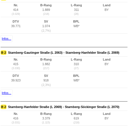
Nr.
B-Rang
L-Rang
Land
414
1.889
311
BY
(3.029)
(218)
(28)
DTV
SV
BPL
39.771
1.074
WB*
(2,7%)
Infos...
B 2
Starnberg-Gautinger Straße (L 2063) - Starnberg-Hanfelder Straße (L 2069)
Nr.
B-Rang
L-Rang
Land
415
1.882
310
BY
(3.030)
(217)
(27)
DTV
SV
BPL
39.923
918
WB*
(2,3%)
Infos...
B 2
Starnberg-Hanfelder Straße (L 2069) - Starnberg-Söckinger Straße (L 2070)
Nr.
B-Rang
L-Rang
Land
416
3.379
619
BY
(3.031)
(1.115)
(218)