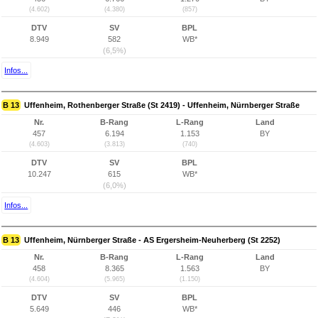
(4.602)
(4.380)
(857)
DTV
SV
BPL
8.949
582
WB*
(6,5%)
Infos...
B 13
Uffenheim, Rothenberger Straße (St 2419) - Uffenheim, Nürnberger Straße
Nr.
B-Rang
L-Rang
Land
457
6.194
1.153
BY
(4.603)
(3.813)
(740)
DTV
SV
BPL
10.247
615
WB*
(6,0%)
Infos...
B 13
Uffenheim, Nürnberger Straße - AS Ergersheim-Neuherberg (St 2252)
Nr.
B-Rang
L-Rang
Land
458
8.365
1.563
BY
(4.604)
(5.965)
(1.150)
DTV
SV
BPL
5.649
446
WB*