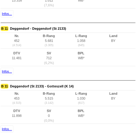
13.316
1.012
WB*
(7,6%)
Infos...
B 11
Deggendorf - Deggendorf (St 2133)
Nr.
B-Rang
L-Rang
Land
452
5.681
1.058
BY
(4.514)
(3.305)
(645)
DTV
SV
BPL
11.481
712
WB*
(6,2%)
Infos...
B 11
Deggendorf (St 2133) - Gotteszell (K 14)
Nr.
B-Rang
L-Rang
Land
453
5.515
1.030
BY
(4.515)
(3.142)
(617)
DTV
SV
BPL
11.898
0
WB*
(0,0%)
Infos...