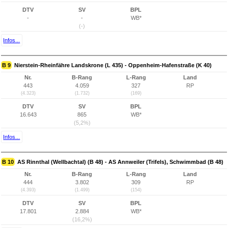
DTV
SV
BPL
-
-
WB*
(-)
Infos...
B 9
Nierstein-Rheinfähre Landskrone (L 435) - Oppenheim-Hafenstraße (K 40)
Nr.
B-Rang
L-Rang
Land
443
4.059
327
RP
(4.323)
(1.732)
(169)
DTV
SV
BPL
16.643
865
WB*
(5,2%)
Infos...
B 10
AS Rinnthal (Wellbachtal) (B 48) - AS Annweiler (Trifels), Schwimmbad (B 48)
Nr.
B-Rang
L-Rang
Land
444
3.802
309
RP
(4.393)
(1.499)
(154)
DTV
SV
BPL
17.801
2.884
WB*
(16,2%)