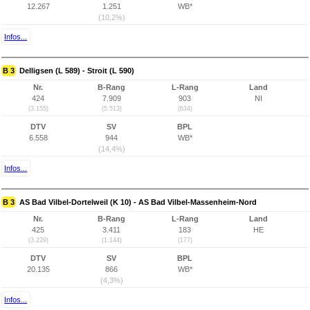
12.267
1.251
WB*
(10,2%)
Infos...
B 3
Delligsen (L 589) - Stroit (L 590)
Nr.
B-Rang
L-Rang
Land
424
7.909
903
NI
(3.155)
(5.513)
(634)
DTV
SV
BPL
6.558
944
WB*
(14,4%)
Infos...
B 3
AS Bad Vilbel-Dortelweil (K 10) - AS Bad Vilbel-Massenheim-Nord
Nr.
B-Rang
L-Rang
Land
425
3.411
183
HE
(3.229)
(1.144)
(177)
DTV
SV
BPL
20.135
866
WB*
(4,3%)
Infos...