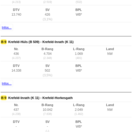
(4.213)
(2.519)
(532)
DTV
SV
BPL
13.740
426
WB*
(3,1%)
Infos...
B 9
Krefeld-Hüls (B 509) - Krefeld-Inrath (K 11)
Nr.
B-Rang
L-Rang
Land
436
4.704
1.069
NW
(4.237)
(2.348)
(491)
DTV
SV
BPL
14.338
502
WB*
(3,5%)
Infos...
B 9
Krefeld-Inrath (K 11) - Krefeld-Horkesgath
Nr.
B-Rang
L-Rang
Land
437
10.042
2.049
NW
(4.238)
(7.638)
(1.462)
DTV
SV
BPL
-
-
WB*
(-)