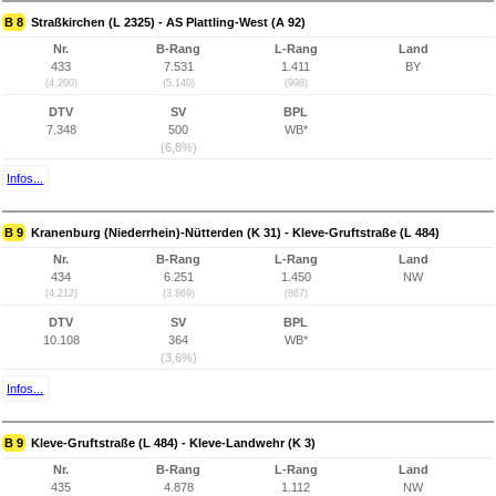
B 8
Straßkirchen (L 2325) - AS Plattling-West (A 92)
Nr.
B-Rang
L-Rang
Land
433
7.531
1.411
BY
(4.200)
(5.140)
(998)
DTV
SV
BPL
7.348
500
WB*
(6,8%)
Infos...
B 9
Kranenburg (Niederrhein)-Nütterden (K 31) - Kleve-Gruftstraße (L 484)
Nr.
B-Rang
L-Rang
Land
434
6.251
1.450
NW
(4.212)
(3.869)
(867)
DTV
SV
BPL
10.108
364
WB*
(3,6%)
Infos...
B 9
Kleve-Gruftstraße (L 484) - Kleve-Landwehr (K 3)
Nr.
B-Rang
L-Rang
Land
435
4.878
1.112
NW