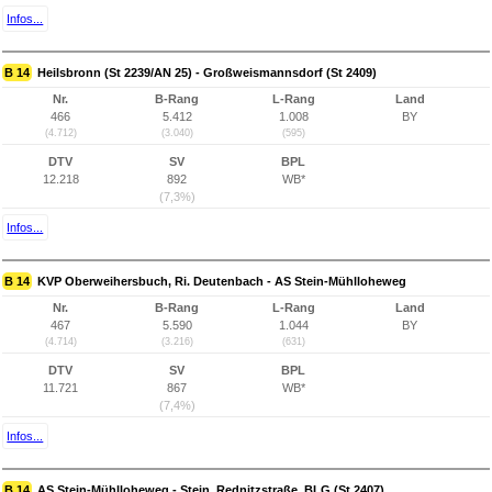
Infos...
B 14
Heilsbronn (St 2239/AN 25) - Großweismannsdorf (St 2409)
Nr.
B-Rang
L-Rang
Land
466
5.412
1.008
BY
(4.712)
(3.040)
(595)
DTV
SV
BPL
12.218
892
WB*
(7,3%)
Infos...
B 14
KVP Oberweihersbuch, Ri. Deutenbach - AS Stein-Mühlloheweg
Nr.
B-Rang
L-Rang
Land
467
5.590
1.044
BY
(4.714)
(3.216)
(631)
DTV
SV
BPL
11.721
867
WB*
(7,4%)
Infos...
B 14
AS Stein-Mühlloheweg - Stein, Rednitzstraße, BLG (St 2407)