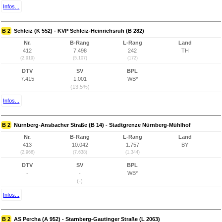
Infos...
B 2
Schleiz (K 552) - KVP Schleiz-Heinrichsruh (B 282)
Nr.
B-Rang
L-Rang
Land
412
7.498
242
TH
(2.919)
(5.107)
(172)
DTV
SV
BPL
7.415
1.001
WB*
(13,5%)
Infos...
B 2
Nürnberg-Ansbacher Straße (B 14) - Stadtgrenze Nürnberg-Mühlhof
Nr.
B-Rang
L-Rang
Land
413
10.042
1.757
BY
(2.966)
(7.638)
(1.344)
DTV
SV
BPL
-
-
WB*
(-)
Infos...
B 2
AS Percha (A 952) - Starnberg-Gautinger Straße (L 2063)