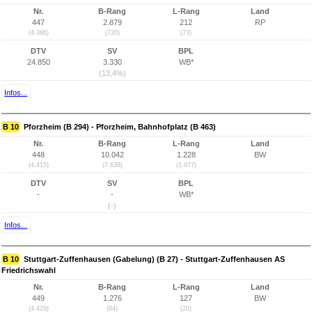
Nr.
B-Rang
L-Rang
Land
447
2.879
212
RP
(4.396)
(730)
(73)
DTV
SV
BPL
24.850
3.330
WB*
(13,4%)
Infos...
B 10
Pforzheim (B 294) - Pforzheim, Bahnhofplatz (B 463)
Nr.
B-Rang
L-Rang
Land
448
10.042
1.228
BW
(4.415)
(7.638)
(1.077)
DTV
SV
BPL
-
-
WB*
(-)
Infos...
B 10
Stuttgart-Zuffenhausen (Gabelung) (B 27) - Stuttgart-Zuffenhausen AS
Friedrichswahl
Nr.
B-Rang
L-Rang
Land
449
1.276
127
BW
(4.429)
(84)
(20)