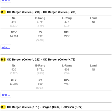
B 3
OD Bergen (Celle) (L 298) - OD Bergen (Celle) (L 281)
Nr.
B-Rang
L-Rang
Land
419
4.741
477
NI
(3.121)
(2.384)
(212)
DTV
SV
BPL
14.224
797
WB*
(5,6%)
Infos...
B 3
OD Bergen (Celle) (L 281) - OD Bergen (Celle) (K 75)
Nr.
B-Rang
L-Rang
Land
420
5.731
603
NI
(3.122)
(3.354)
(336)
DTV
SV
BPL
11.336
669
WB*
(5,9%)
Infos...
B 3
OD Bergen (Celle) (K 75) - Bergen (Celle)-Bollersen (K 22)