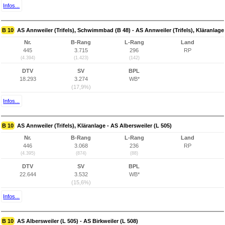
Infos...
B 10
AS Annweiler (Trifels), Schwimmbad (B 48) - AS Annweiler (Trifels), Kläranlage
Nr.
B-Rang
L-Rang
Land
445
3.715
296
RP
(4.394)
(1.423)
(142)
DTV
SV
BPL
18.293
3.274
WB*
(17,9%)
Infos...
B 10
AS Annweiler (Trifels), Kläranlage - AS Albersweiler (L 505)
Nr.
B-Rang
L-Rang
Land
446
3.068
236
RP
(4.395)
(874)
(88)
DTV
SV
BPL
22.644
3.532
WB*
(15,6%)
Infos...
B 10
AS Albersweiler (L 505) - AS Birkweiler (L 508)