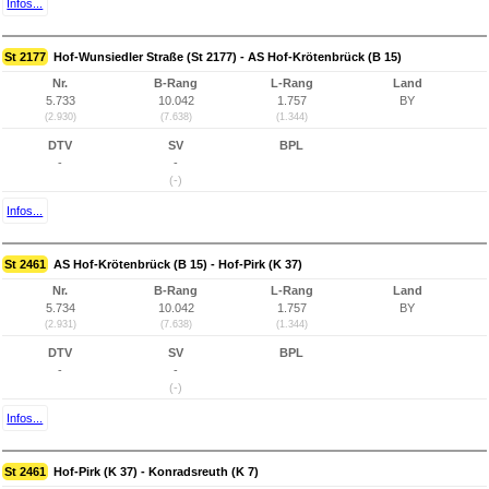
Infos...
St 2177
Hof-Wunsiedler Straße (St 2177) - AS Hof-Krötenbrück (B 15)
Nr.
B-Rang
L-Rang
Land
5.733
10.042
1.757
BY
(2.930)
(7.638)
(1.344)
DTV
SV
BPL
-
-
(-)
Infos...
St 2461
AS Hof-Krötenbrück (B 15) - Hof-Pirk (K 37)
Nr.
B-Rang
L-Rang
Land
5.734
10.042
1.757
BY
(2.931)
(7.638)
(1.344)
DTV
SV
BPL
-
-
(-)
Infos...
St 2461
Hof-Pirk (K 37) - Konradsreuth (K 7)