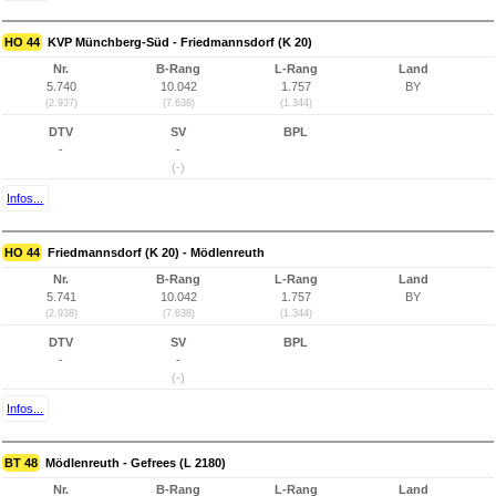
HO 44
KVP Münchberg-Süd - Friedmannsdorf (K 20)
Nr.
B-Rang
L-Rang
Land
5.740
10.042
1.757
BY
(2.937)
(7.638)
(1.344)
DTV
SV
BPL
-
-
(-)
Infos...
HO 44
Friedmannsdorf (K 20) - Mödlenreuth
Nr.
B-Rang
L-Rang
Land
5.741
10.042
1.757
BY
(2.938)
(7.638)
(1.344)
DTV
SV
BPL
-
-
(-)
Infos...
BT 48
Mödlenreuth - Gefrees (L 2180)
Nr.
B-Rang
L-Rang
Land