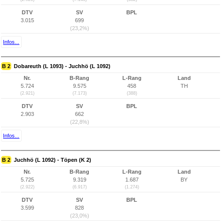
DTV
SV
BPL
3.015
699
(23,2%)
Infos...
B 2
Dobareuth (L 1093) - Juchhö (L 1092)
Nr.
B-Rang
L-Rang
Land
5.724
9.575
458
TH
(2.921)
(7.173)
(388)
DTV
SV
BPL
2.903
662
(22,8%)
Infos...
B 2
Juchhö (L 1092) - Töpen (K 2)
Nr.
B-Rang
L-Rang
Land
5.725
9.319
1.687
BY
(2.922)
(6.917)
(1.274)
DTV
SV
BPL
3.599
828
(23,0%)