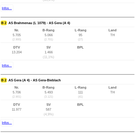
Infos...
B 2
AS Brahmenau (L 1079) - AS Gera (A 4)
Nr.
B-Rang
L-Rang
Land
5.705
5.066
95
TH
(2.900)
(2.701)
(27)
DTV
SV
BPL
13.204
1.466
(11,1%)
Infos...
B 2
AS Gera (A 4) - AS Gera-Bieblach
Nr.
B-Rang
L-Rang
Land
5.706
5.493
111
TH
(2.901)
(3.121)
(41)
DTV
SV
BPL
11.977
587
(4,9%)
Infos...