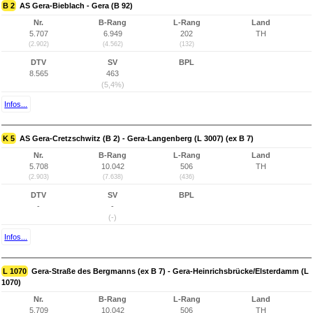
B 2
AS Gera-Bieblach - Gera (B 92)
Nr.
B-Rang
L-Rang
Land
5.707
6.949
202
TH
(2.902)
(4.562)
(132)
DTV
SV
BPL
8.565
463
(5,4%)
Infos...
K 5
AS Gera-Cretzschwitz (B 2) - Gera-Langenberg (L 3007) (ex B 7)
Nr.
B-Rang
L-Rang
Land
5.708
10.042
506
TH
(2.903)
(7.638)
(436)
DTV
SV
BPL
-
-
(-)
Infos...
L 1070
Gera-Straße des Bergmanns (ex B 7) - Gera-Heinrichsbrücke/Elsterdamm (L
1070)
Nr.
B-Rang
L-Rang
Land
5.709
10.042
506
TH