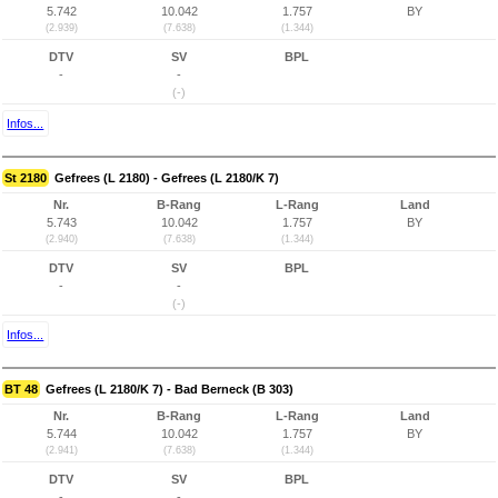
5.742
10.042
1.757
BY
(2.939)
(7.638)
(1.344)
DTV
SV
BPL
-
-
(-)
Infos...
St 2180
Gefrees (L 2180) - Gefrees (L 2180/K 7)
Nr.
B-Rang
L-Rang
Land
5.743
10.042
1.757
BY
(2.940)
(7.638)
(1.344)
DTV
SV
BPL
-
-
(-)
Infos...
BT 48
Gefrees (L 2180/K 7) - Bad Berneck (B 303)
Nr.
B-Rang
L-Rang
Land
5.744
10.042
1.757
BY
(2.941)
(7.638)
(1.344)
DTV
SV
BPL
-
-