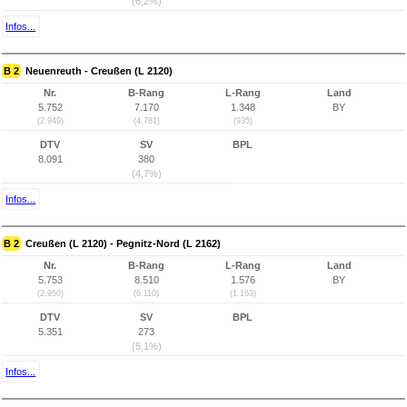
(6,2%)
Infos...
B 2
Neuenreuth - Creußen (L 2120)
Nr.
B-Rang
L-Rang
Land
5.752
7.170
1.348
BY
(2.949)
(4.781)
(935)
DTV
SV
BPL
8.091
380
(4,7%)
Infos...
B 2
Creußen (L 2120) - Pegnitz-Nord (L 2162)
Nr.
B-Rang
L-Rang
Land
5.753
8.510
1.576
BY
(2.950)
(6.110)
(1.163)
DTV
SV
BPL
5.351
273
(5,1%)
Infos...