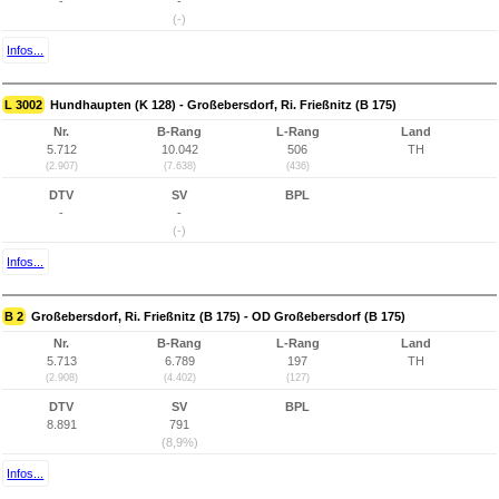
-
-
(-)
Infos...
L 3002
Hundhaupten (K 128) - Großebersdorf, Ri. Frießnitz (B 175)
Nr.
B-Rang
L-Rang
Land
5.712
10.042
506
TH
(2.907)
(7.638)
(436)
DTV
SV
BPL
-
-
(-)
Infos...
B 2
Großebersdorf, Ri. Frießnitz (B 175) - OD Großebersdorf (B 175)
Nr.
B-Rang
L-Rang
Land
5.713
6.789
197
TH
(2.908)
(4.402)
(127)
DTV
SV
BPL
8.891
791
(8,9%)
Infos...