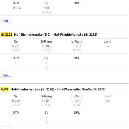
DTV
SV
BPL
10.913
589
(5,4%)
Infos...
St 2192
Hof-Bismarkstraße (B 2) - Hof-Friedrichstraße (St 2192)
Nr.
B-Rang
L-Rang
Land
5.731
10.042
1.757
BY
(2.928)
(7.638)
(1.344)
DTV
SV
BPL
-
-
(-)
Infos...
GVS
Hof-Friedrichstraße (St 2192) - Hof-Wunsiedler Straße (St 2177)
Nr.
B-Rang
L-Rang
Land
5.732
10.042
1.757
BY
(2.929)
(7.638)
(1.344)
DTV
SV
BPL
-
-
(-)