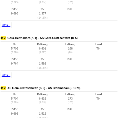
(2.895)
(4.044)
(135)
DTV
SV
BPL
9.698
1.377
(14,2%)
Infos...
B 2
Gera-Hermsdorf (K 1) - AS Gera-Cretzschwitz (K 5)
Nr.
B-Rang
L-Rang
Land
5.703
6.401
168
TH
(2.898)
(4.017)
(98)
DTV
SV
BPL
9.764
1.592
(16,3%)
Infos...
B 2
AS Gera-Cretzschwitz (K 5) - AS Brahmenau (L 1079)
Nr.
B-Rang
L-Rang
Land
5.704
6.432
173
TH
(2.899)
(4.048)
(103)
DTV
SV
BPL
9.693
1.512
(15,6%)