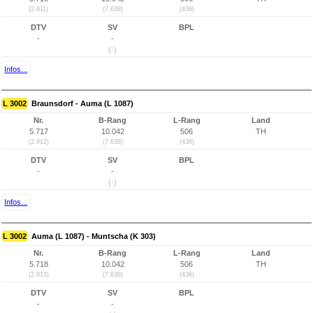
(2.911)
(7.638)
(436)
DTV
SV
BPL
-
-
(-)
Infos...
L 3002
Braunsdorf - Auma (L 1087)
Nr.
B-Rang
L-Rang
Land
5.717
10.042
506
TH
(2.912)
(7.638)
(436)
DTV
SV
BPL
-
-
(-)
Infos...
L 3002
Auma (L 1087) - Muntscha (K 303)
Nr.
B-Rang
L-Rang
Land
5.718
10.042
506
TH
(2.913)
(7.638)
(436)
DTV
SV
BPL
-
-