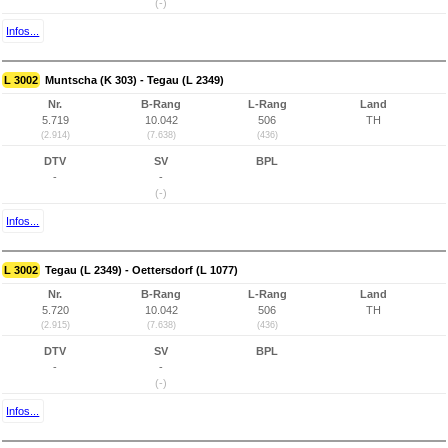
(-)
Infos...
L 3002
Muntscha (K 303) - Tegau (L 2349)
Nr.
B-Rang
L-Rang
Land
5.719
10.042
506
TH
(2.914)
(7.638)
(436)
DTV
SV
BPL
-
-
(-)
Infos...
L 3002
Tegau (L 2349) - Oettersdorf (L 1077)
Nr.
B-Rang
L-Rang
Land
5.720
10.042
506
TH
(2.915)
(7.638)
(436)
DTV
SV
BPL
-
-
(-)
Infos...