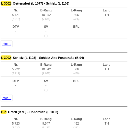
L 3002
Oettersdorf (L 1077) - Schleiz (L 1103)
Nr.
B-Rang
L-Rang
Land
5.721
10.042
506
TH
(2.916)
(7.638)
(436)
DTV
SV
BPL
-
-
(-)
Infos...
L 3002
Schleiz (L 1103) - Schleiz-Alte Poststraße (B 94)
Nr.
B-Rang
L-Rang
Land
5.722
10.042
506
TH
(2.917)
(7.638)
(436)
DTV
SV
BPL
-
-
(-)
Infos...
B 2
Gefell (B 90) - Dobareuth (L 1093)
Nr.
B-Rang
L-Rang
Land
5.723
9.547
452
TH
(2.920)
(7.145)
(382)