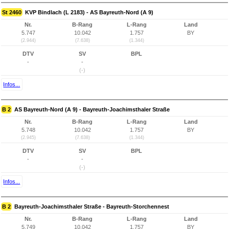
St 2460
KVP Bindlach (L 2183) - AS Bayreuth-Nord (A 9)
Nr.
B-Rang
L-Rang
Land
5.747
10.042
1.757
BY
(2.944)
(7.638)
(1.344)
DTV
SV
BPL
-
-
(-)
Infos...
B 2
AS Bayreuth-Nord (A 9) - Bayreuth-Joachimsthaler Straße
Nr.
B-Rang
L-Rang
Land
5.748
10.042
1.757
BY
(2.945)
(7.638)
(1.344)
DTV
SV
BPL
-
-
(-)
Infos...
B 2
Bayreuth-Joachimsthaler Straße - Bayreuth-Storchennest
Nr.
B-Rang
L-Rang
Land
5.749
10.042
1.757
BY