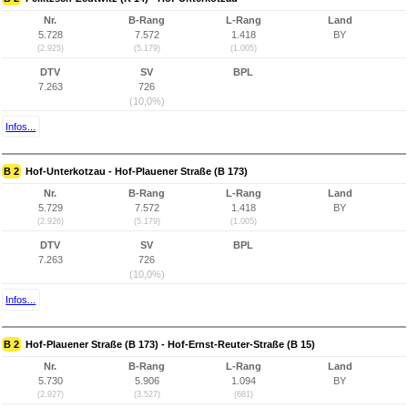
Nr.
B-Rang
L-Rang
Land
5.728
7.572
1.418
BY
(2.925)
(5.179)
(1.005)
DTV
SV
BPL
7.263
726
(10,0%)
Infos...
B 2
Hof-Unterkotzau - Hof-Plauener Straße (B 173)
Nr.
B-Rang
L-Rang
Land
5.729
7.572
1.418
BY
(2.926)
(5.179)
(1.005)
DTV
SV
BPL
7.263
726
(10,0%)
Infos...
B 2
Hof-Plauener Straße (B 173) - Hof-Ernst-Reuter-Straße (B 15)
Nr.
B-Rang
L-Rang
Land
5.730
5.906
1.094
BY
(2.927)
(3.527)
(681)