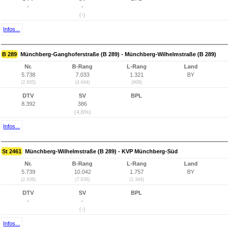
-
-
(-)
Infos...
B 289
Münchberg-Ganghoferstraße (B 289) - Münchberg-Wilhelmstraße (B 289)
Nr.
B-Rang
L-Rang
Land
5.738
7.033
1.321
BY
(2.935)
(4.644)
(908)
DTV
SV
BPL
8.392
386
(4,6%)
Infos...
St 2461
Münchberg-Wilhelmstraße (B 289) - KVP Münchberg-Süd
Nr.
B-Rang
L-Rang
Land
5.739
10.042
1.757
BY
(2.936)
(7.638)
(1.344)
DTV
SV
BPL
-
-
(-)
Infos...