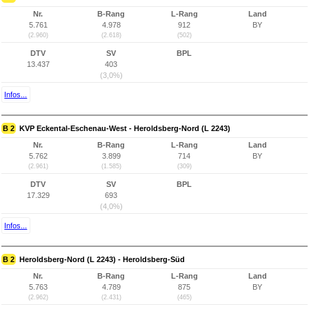
Nr.
B-Rang
L-Rang
Land
5.761
4.978
912
BY
(2.960)
(2.618)
(502)
DTV
SV
BPL
13.437
403
(3,0%)
Infos...
B 2
KVP Eckental-Eschenau-West - Heroldsberg-Nord (L 2243)
Nr.
B-Rang
L-Rang
Land
5.762
3.899
714
BY
(2.961)
(1.585)
(309)
DTV
SV
BPL
17.329
693
(4,0%)
Infos...
B 2
Heroldsberg-Nord (L 2243) - Heroldsberg-Süd
Nr.
B-Rang
L-Rang
Land
5.763
4.789
875
BY
(2.962)
(2.431)
(465)