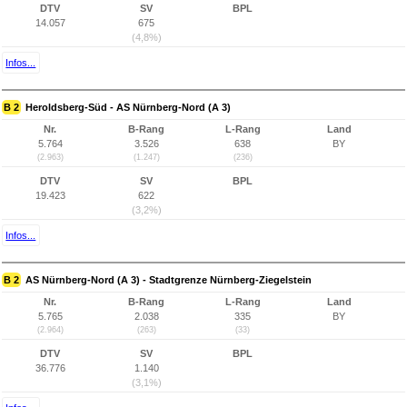
DTV
SV
BPL
14.057
675
(4,8%)
Infos...
B 2
Heroldsberg-Süd - AS Nürnberg-Nord (A 3)
Nr.
B-Rang
L-Rang
Land
5.764
3.526
638
BY
(2.963)
(1.247)
(236)
DTV
SV
BPL
19.423
622
(3,2%)
Infos...
B 2
AS Nürnberg-Nord (A 3) - Stadtgrenze Nürnberg-Ziegelstein
Nr.
B-Rang
L-Rang
Land
5.765
2.038
335
BY
(2.964)
(263)
(33)
DTV
SV
BPL
36.776
1.140
(3,1%)