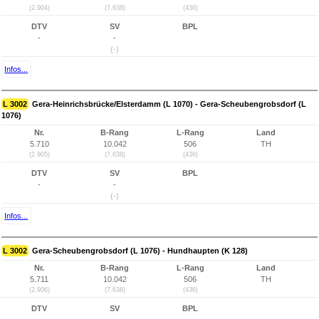
(2.904)
(7.638)
(436)
DTV
SV
BPL
-
-
(-)
Infos...
L 3002
Gera-Heinrichsbrücke/Elsterdamm (L 1070) - Gera-Scheubengrobsdorf (L
1076)
Nr.
B-Rang
L-Rang
Land
5.710
10.042
506
TH
(2.905)
(7.638)
(436)
DTV
SV
BPL
-
-
(-)
Infos...
L 3002
Gera-Scheubengrobsdorf (L 1076) - Hundhaupten (K 128)
Nr.
B-Rang
L-Rang
Land
5.711
10.042
506
TH
(2.906)
(7.638)
(436)
DTV
SV
BPL