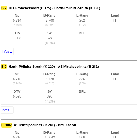
B 2
OD Großebersdorf (B 175) - Harth-Pöllnitz-Struth (K 120)
Nr.
B-Rang
L-Rang
Land
5.714
7.700
262
TH
(2.909)
(5.305)
(192)
DTV
SV
BPL
7.008
624
(8,9%)
Infos...
B 2
Harth-Pöllnitz-Struth (K 120) - AS Mittelpoellnitz (B 281)
Nr.
B-Rang
L-Rang
Land
5.715
8.428
336
TH
(2.910)
(6.028)
(266)
DTV
SV
BPL
5.525
398
(7,2%)
Infos...
L 3002
AS Mittelpoellnitz (B 281) - Braunsdorf
Nr.
B-Rang
L-Rang
Land
5.716
10.042
506
TH