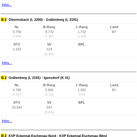
Infos...
B 2
Obertrubach (L 2260) - Gräfenberg (L 2191)
Nr.
B-Rang
L-Rang
Land
5.759
9.770
1.732
BY
(2.956)
(7.367)
(1.319)
DTV
SV
BPL
2.333
124
(5,3%)
Infos...
B 2
Gräfenberg (L 2191) - Igensdorf (K 31)
Nr.
B-Rang
L-Rang
Land
5.760
5.892
1.092
BY
(2.957)
(3.513)
(679)
DTV
SV
BPL
10.943
547
(5,0%)
Infos...
B 2
KVP Eckental-Eschenau-Nord - KVP Eckental-Eschenau-West