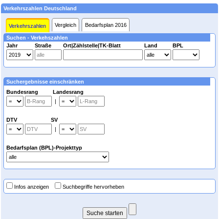
Verkehrszahlen Deutschland
Vergleich
Bedarfsplan 2016
Verkehrszahlen
Suchen - Verkehszahlen
Jahr
Straße
Ort|Zählstelle|TK-Blatt
Land
BPL
Suchergebnisse einschränken
Bundesrang Landesrang
|
DTV SV
|
Bedarfsplan (BPL)-Projekttyp
Infos anzeigen
Suchbegriffe hervorheben