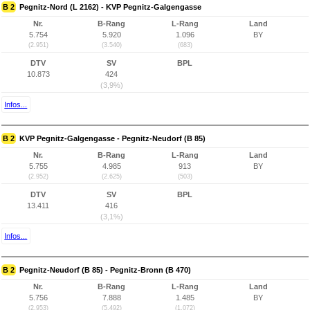
B 2
Pegnitz-Nord (L 2162) - KVP Pegnitz-Galgengasse
Nr.
B-Rang
L-Rang
Land
5.754
5.920
1.096
BY
(2.951)
(3.540)
(683)
DTV
SV
BPL
10.873
424
(3,9%)
Infos...
B 2
KVP Pegnitz-Galgengasse - Pegnitz-Neudorf (B 85)
Nr.
B-Rang
L-Rang
Land
5.755
4.985
913
BY
(2.952)
(2.625)
(503)
DTV
SV
BPL
13.411
416
(3,1%)
Infos...
B 2
Pegnitz-Neudorf (B 85) - Pegnitz-Bronn (B 470)
Nr.
B-Rang
L-Rang
Land
5.756
7.888
1.485
BY
(2.953)
(5.492)
(1.072)