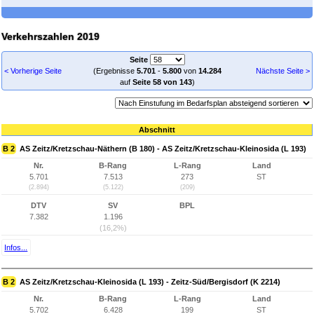
Verkehrszahlen 2019
Seite
< Vorherige Seite
(Ergebnisse
5.701
-
5.800
von
14.284
Nächste Seite >
auf
Seite 58 von 143
)
Abschnitt
B 2
AS Zeitz/Kretzschau-Näthern (B 180) - AS Zeitz/Kretzschau-Kleinosida (L 193)
Nr.
B-Rang
L-Rang
Land
5.701
7.513
273
ST
(2.894)
(5.122)
(209)
DTV
SV
BPL
7.382
1.196
(16,2%)
Infos...
B 2
AS Zeitz/Kretzschau-Kleinosida (L 193) - Zeitz-Süd/Bergisdorf (K 2214)
Nr.
B-Rang
L-Rang
Land
5.702
6.428
199
ST