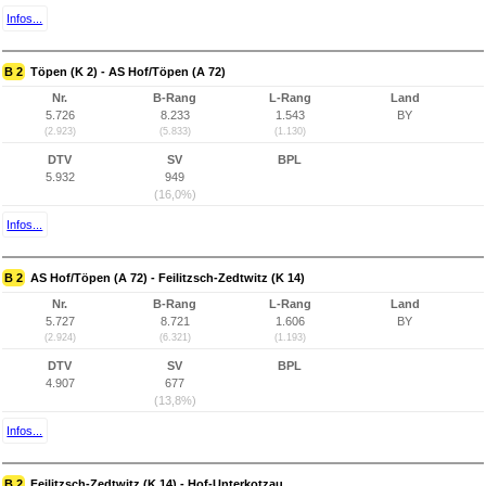
Infos...
B 2
Töpen (K 2) - AS Hof/Töpen (A 72)
Nr.
B-Rang
L-Rang
Land
5.726
8.233
1.543
BY
(2.923)
(5.833)
(1.130)
DTV
SV
BPL
5.932
949
(16,0%)
Infos...
B 2
AS Hof/Töpen (A 72) - Feilitzsch-Zedtwitz (K 14)
Nr.
B-Rang
L-Rang
Land
5.727
8.721
1.606
BY
(2.924)
(6.321)
(1.193)
DTV
SV
BPL
4.907
677
(13,8%)
Infos...
B 2
Feilitzsch-Zedtwitz (K 14) - Hof-Unterkotzau