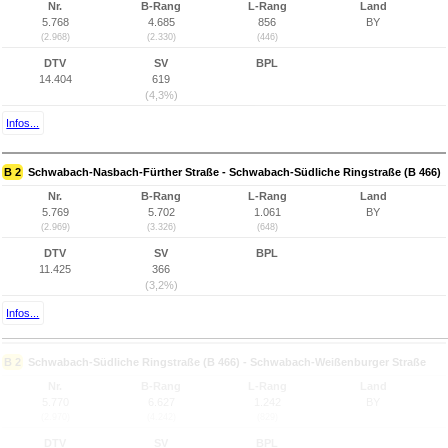
Nr.
B-Rang
L-Rang
Land
5.768
4.685
856
BY
(2.968)
(2.330)
(446)
DTV
SV
BPL
14.404
619
(4,3%)
Infos...
B 2
Schwabach-Nasbach-Fürther Straße - Schwabach-Südliche Ringstraße (B 466)
Nr.
B-Rang
L-Rang
Land
5.769
5.702
1.061
BY
(2.969)
(3.326)
(648)
DTV
SV
BPL
11.425
366
(3,2%)
Infos...
B 2
Schwabach-Südliche Ringstraße (B 466) - Schwabach-Weißenburger Straße
Nr.
B-Rang
L-Rang
Land
5.770
6.627
1.242
BY
(2.970)
(4.242)
(829)
DTV
SV
BPL