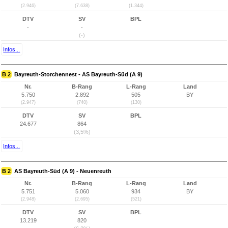
(2.946)
(7.638)
(1.344)
DTV
SV
BPL
-
-
(-)
Infos...
B 2
Bayreuth-Storchennest - AS Bayreuth-Süd (A 9)
Nr.
B-Rang
L-Rang
Land
5.750
2.892
505
BY
(2.947)
(740)
(130)
DTV
SV
BPL
24.677
864
(3,5%)
Infos...
B 2
AS Bayreuth-Süd (A 9) - Neuenreuth
Nr.
B-Rang
L-Rang
Land
5.751
5.060
934
BY
(2.948)
(2.695)
(521)
DTV
SV
BPL
13.219
820