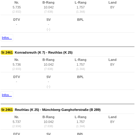
Nr.
B-Rang
L-Rang
Land
5.735
10.042
1.757
BY
(2.932)
(7.638)
(1.344)
DTV
SV
BPL
-
-
(-)
Infos...
St 2461
Konradsreuth (K 7) - Reuthlas (K 25)
Nr.
B-Rang
L-Rang
Land
5.736
10.042
1.757
BY
(2.933)
(7.638)
(1.344)
DTV
SV
BPL
-
-
(-)
Infos...
St 2461
Reuthlas (K 25) - Münchberg-Ganghoferstraße (B 289)
Nr.
B-Rang
L-Rang
Land
5.737
10.042
1.757
BY
(2.934)
(7.638)
(1.344)
DTV
SV
BPL