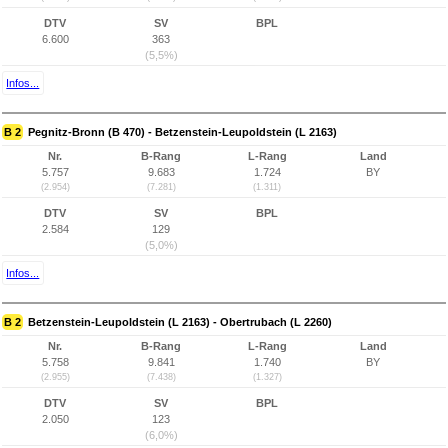
DTV
SV
BPL
6.600
363
(5,5%)
Infos...
B 2
Pegnitz-Bronn (B 470) - Betzenstein-Leupoldstein (L 2163)
Nr.
B-Rang
L-Rang
Land
5.757
9.683
1.724
BY
(2.954)
(7.281)
(1.311)
DTV
SV
BPL
2.584
129
(5,0%)
Infos...
B 2
Betzenstein-Leupoldstein (L 2163) - Obertrubach (L 2260)
Nr.
B-Rang
L-Rang
Land
5.758
9.841
1.740
BY
(2.955)
(7.438)
(1.327)
DTV
SV
BPL
2.050
123
(6,0%)