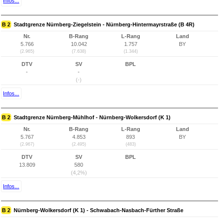
Infos...
B 2
Stadtgrenze Nürnberg-Ziegelstein - Nürnberg-Hintermayrstraße (B 4R)
Nr.
B-Rang
L-Rang
Land
5.766
10.042
1.757
BY
(2.965)
(7.638)
(1.344)
DTV
SV
BPL
-
-
(-)
Infos...
B 2
Stadtgrenze Nürnberg-Mühlhof - Nürnberg-Wolkersdorf (K 1)
Nr.
B-Rang
L-Rang
Land
5.767
4.853
893
BY
(2.967)
(2.495)
(483)
DTV
SV
BPL
13.809
580
(4,2%)
Infos...
B 2
Nürnberg-Wolkersdorf (K 1) - Schwabach-Nasbach-Fürther Straße