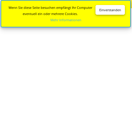
Diese Seite wird nicht mehr aktualisiert.
Zur neuen Seite
Wenn Sie diese Seite besuchen empfängt Ihr Computer
Einverstanden
eventuell ein oder mehrere Cookies.
Mehr Informationen