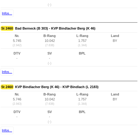
(-)
Infos...
St 2460
Bad Berneck (B 303) - KVP Bindlacher Berg (K 46)
Nr.
B-Rang
L-Rang
Land
5.745
10.042
1.757
BY
(2.942)
(7.638)
(1.344)
DTV
SV
BPL
-
-
(-)
Infos...
St 2460
KVP Bindlacher Berg (K 46) - KVP Bindlach (L 2183)
Nr.
B-Rang
L-Rang
Land
5.746
10.042
1.757
BY
(2.943)
(7.638)
(1.344)
DTV
SV
BPL
-
-
(-)
Infos...