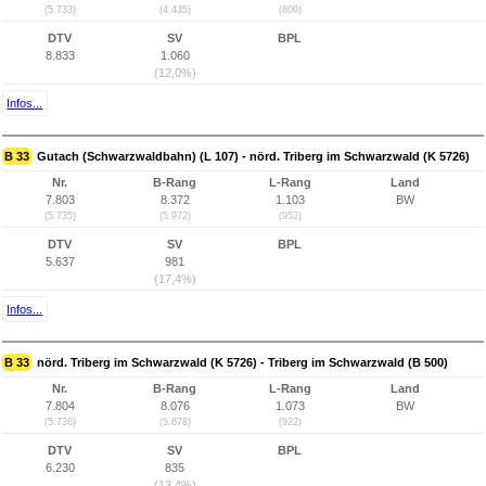
(5.733)
(4.435)
(800)
DTV
SV
BPL
8.833
1.060
(12,0%)
Infos...
B 33
Gutach (Schwarzwaldbahn) (L 107) - nörd. Triberg im Schwarzwald (K 5726)
Nr.
B-Rang
L-Rang
Land
7.803
8.372
1.103
BW
(5.735)
(5.972)
(952)
DTV
SV
BPL
5.637
981
(17,4%)
Infos...
B 33
nörd. Triberg im Schwarzwald (K 5726) - Triberg im Schwarzwald (B 500)
Nr.
B-Rang
L-Rang
Land
7.804
8.076
1.073
BW
(5.736)
(5.678)
(922)
DTV
SV
BPL
6.230
835
(13,4%)