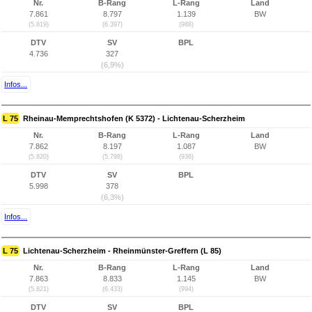
Nr.
B-Rang
L-Rang
Land
7.861
8.797
1.139
BW
(5.819)
(6.397)
(988)
DTV
SV
BPL
4.736
327
(6,9%)
Infos...
L 75
Rheinau-Memprechtshofen (K 5372) - Lichtenau-Scherzheim
Nr.
B-Rang
L-Rang
Land
7.862
8.197
1.087
BW
(5.820)
(5.798)
(936)
DTV
SV
BPL
5.998
378
(6,3%)
Infos...
L 75
Lichtenau-Scherzheim - Rheinmünster-Greffern (L 85)
Nr.
B-Rang
L-Rang
Land
7.863
8.833
1.145
BW
(5.821)
(6.433)
(994)
DTV
SV
BPL