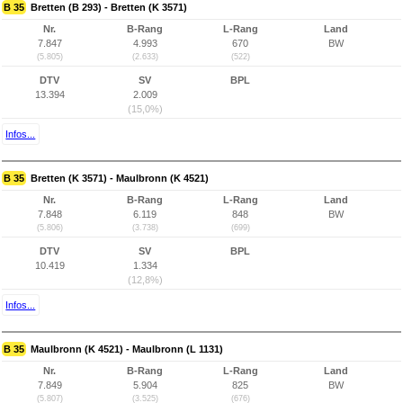
B 35
Bretten (B 293) - Bretten (K 3571)
Nr.
B-Rang
L-Rang
Land
7.847
4.993
670
BW
(5.805)
(2.633)
(522)
DTV
SV
BPL
13.394
2.009
(15,0%)
Infos...
B 35
Bretten (K 3571) - Maulbronn (K 4521)
Nr.
B-Rang
L-Rang
Land
7.848
6.119
848
BW
(5.806)
(3.738)
(699)
DTV
SV
BPL
10.419
1.334
(12,8%)
Infos...
B 35
Maulbronn (K 4521) - Maulbronn (L 1131)
Nr.
B-Rang
L-Rang
Land
7.849
5.904
825
BW
(5.807)
(3.525)
(676)