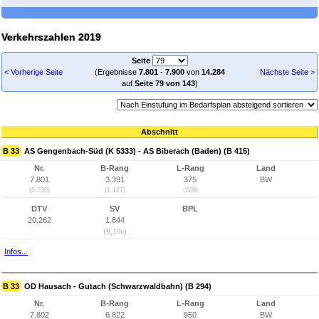
Verkehrszahlen 2019
Seite
< Vorherige Seite
(Ergebnisse
7.801
-
7.900
von
14.284
Nächste Seite >
auf
Seite 79 von 143
)
Abschnitt
B 33
AS Gengenbach-Süd (K 5333) - AS Biberach (Baden) (B 415)
Nr.
B-Rang
L-Rang
Land
7.801
3.391
375
BW
(5.730)
(1.127)
(228)
DTV
SV
BPL
20.262
1.844
(9,1%)
Infos...
B 33
OD Hausach - Gutach (Schwarzwaldbahn) (B 294)
Nr.
B-Rang
L-Rang
Land
7.802
6.822
950
BW