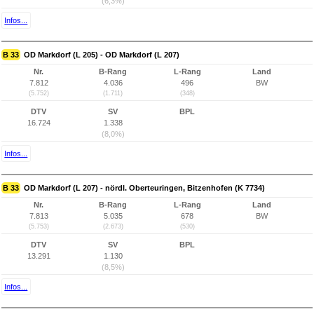
(6,3%)
Infos...
B 33
OD Markdorf (L 205) - OD Markdorf (L 207)
Nr.
B-Rang
L-Rang
Land
7.812
4.036
496
BW
(5.752)
(1.711)
(348)
DTV
SV
BPL
16.724
1.338
(8,0%)
Infos...
B 33
OD Markdorf (L 207) - nördl. Oberteuringen, Bitzenhofen (K 7734)
Nr.
B-Rang
L-Rang
Land
7.813
5.035
678
BW
(5.753)
(2.673)
(530)
DTV
SV
BPL
13.291
1.130
(8,5%)
Infos...