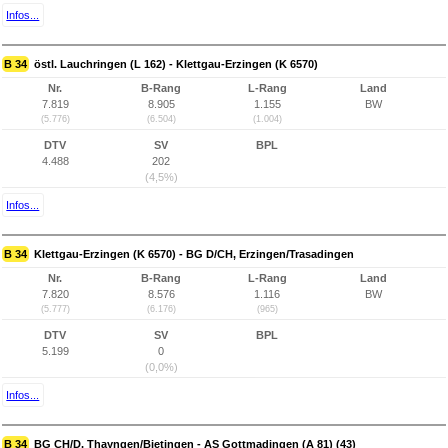
Infos...
B 34
östl. Lauchringen (L 162) - Klettgau-Erzingen (K 6570)
Nr.
B-Rang
L-Rang
Land
7.819
8.905
1.155
BW
(5.776)
(6.504)
(1.004)
DTV
SV
BPL
4.488
202
(4,5%)
Infos...
B 34
Klettgau-Erzingen (K 6570) - BG D/CH, Erzingen/Trasadingen
Nr.
B-Rang
L-Rang
Land
7.820
8.576
1.116
BW
(5.777)
(6.176)
(965)
DTV
SV
BPL
5.199
0
(0,0%)
Infos...
B 34
BG CH/D, Thayngen/Bietingen - AS Gottmadingen (A 81) (43)