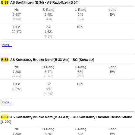
B 33
AS Steißlingen (B 34) - AS Radolfzell (B 34)
Nr.
B-Rang
L-Rang
Land
7.807
2.481
245
BW
(5.741)
(474)
(103)
DTV
SV
BPL
29.472
1.621
(5,5%)
Infos...
B 33
AS Konstanz, Brücke Nord (B 33-Ast) - BG (Schweiz)
Nr.
B-Rang
L-Rang
Land
7.808
3.471
389
BW
(5.747)
(1.198)
(242)
DTV
SV
BPL
19.751
830
(4,2%)
Infos...
B 33
AS Konstanz, Brücke Nord (B 33-Ast) - OD Konstanz, Theodor-Heuss-Straße
(L 220)
Nr.
B-Rang
L-Rang
Land
7.809
4.261
528
BW