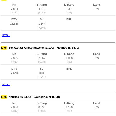
Nr.
B-Rang
L-Rang
Land
7.854
4.310
539
BW
(5.812)
(1.968)
(391)
DTV
SV
BPL
15.668
1.144
(7,3%)
Infos...
L 75
Schwanau-Allmannsweier (L 100) - Neuried (K 5330)
Nr.
B-Rang
L-Rang
Land
7.855
7.367
1.008
BW
(5.813)
(4.978)
(858)
DTV
SV
BPL
7.685
515
(6,7%)
Infos...
L 75
Neuried (K 5330) - Goldscheuer (L 98)
Nr.
B-Rang
L-Rang
Land
7.856
8.593
1.120
BW
(5.814)
(6.193)
(969)