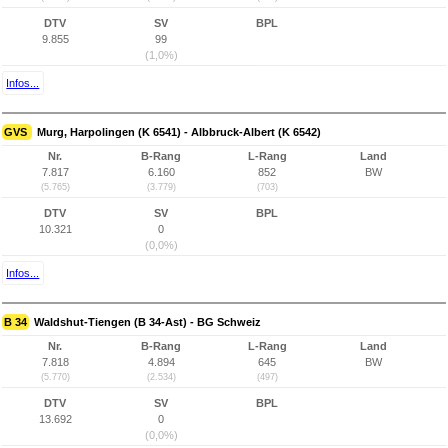
DTV
SV
BPL
9.855
99
(1,0%)
Infos...
GVS
Murg, Harpolingen (K 6541) - Albbruck-Albert (K 6542)
Nr.
B-Rang
L-Rang
Land
7.817
6.160
852
BW
(5.765)
(3.779)
(703)
DTV
SV
BPL
10.321
0
(0,0%)
Infos...
B 34
Waldshut-Tiengen (B 34-Ast) - BG Schweiz
Nr.
B-Rang
L-Rang
Land
7.818
4.894
645
BW
(5.770)
(2.534)
(497)
DTV
SV
BPL
13.692
0
(0,0%)