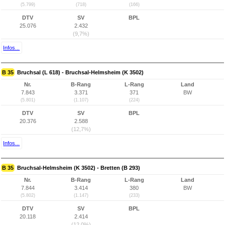
(5.799)
(718)
(166)
DTV
SV
BPL
25.076
2.432
(9,7%)
Infos...
B 35
Bruchsal (L 618) - Bruchsal-Helmsheim (K 3502)
Nr.
B-Rang
L-Rang
Land
7.843
3.371
371
BW
(5.801)
(1.107)
(224)
DTV
SV
BPL
20.376
2.588
(12,7%)
Infos...
B 35
Bruchsal-Helmsheim (K 3502) - Bretten (B 293)
Nr.
B-Rang
L-Rang
Land
7.844
3.414
380
BW
(5.802)
(1.147)
(233)
DTV
SV
BPL
20.118
2.414
(12,0%)