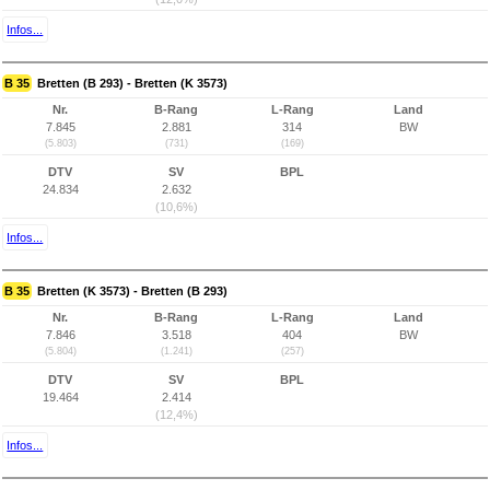
Infos...
B 35
Bretten (B 293) - Bretten (K 3573)
Nr.
B-Rang
L-Rang
Land
7.845
2.881
314
BW
(5.803)
(731)
(169)
DTV
SV
BPL
24.834
2.632
(10,6%)
Infos...
B 35
Bretten (K 3573) - Bretten (B 293)
Nr.
B-Rang
L-Rang
Land
7.846
3.518
404
BW
(5.804)
(1.241)
(257)
DTV
SV
BPL
19.464
2.414
(12,4%)
Infos...