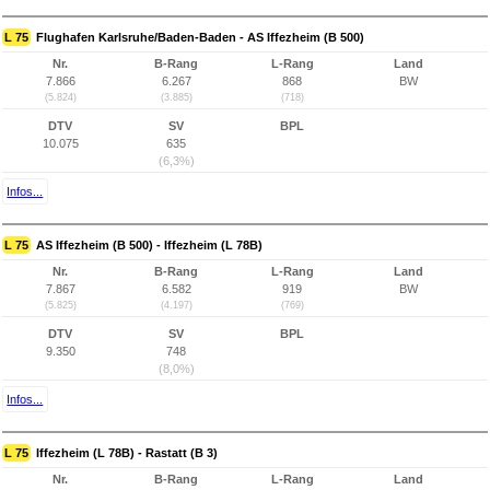
L 75
Flughafen Karlsruhe/Baden-Baden - AS Iffezheim (B 500)
Nr.
B-Rang
L-Rang
Land
7.866
6.267
868
BW
(5.824)
(3.885)
(718)
DTV
SV
BPL
10.075
635
(6,3%)
Infos...
L 75
AS Iffezheim (B 500) - Iffezheim (L 78B)
Nr.
B-Rang
L-Rang
Land
7.867
6.582
919
BW
(5.825)
(4.197)
(769)
DTV
SV
BPL
9.350
748
(8,0%)
Infos...
L 75
Iffezheim (L 78B) - Rastatt (B 3)
Nr.
B-Rang
L-Rang
Land