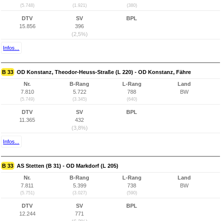
(5.748)
(1.921)
(380)
DTV
SV
BPL
15.856
396
(2,5%)
Infos...
B 33
OD Konstanz, Theodor-Heuss-Straße (L 220) - OD Konstanz, Fähre
Nr.
B-Rang
L-Rang
Land
7.810
5.722
788
BW
(5.749)
(3.345)
(640)
DTV
SV
BPL
11.365
432
(3,8%)
Infos...
B 33
AS Stetten (B 31) - OD Markdorf (L 205)
Nr.
B-Rang
L-Rang
Land
7.811
5.399
738
BW
(5.751)
(3.027)
(590)
DTV
SV
BPL
12.244
771