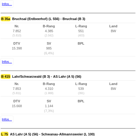
Infos...
B 35a
Bruchsal (Erdbeerhof) (L 556) - Bruchsal (B 3)
Nr.
B-Rang
L-Rang
Land
7.852
4.385
551
BW
(5.810)
(2.042)
(403)
DTV
SV
BPL
15.398
985
(6,4%)
Infos...
B 415
Lahr/Schwarzwald (B 3) - AS Lahr (A 5) (56)
Nr.
B-Rang
L-Rang
Land
7.853
4.310
539
BW
(5.811)
(1.968)
(391)
DTV
SV
BPL
15.668
1.144
(7,3%)
Infos...
L 75
AS Lahr (A 5) (56) - Schwanau-Allmannsweier (L 100)