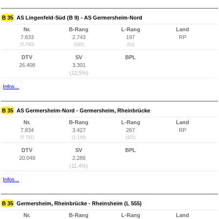
B 35
AS Lingenfeld-Süd (B 9) - AS Germersheim-Nord
Nr.
B-Rang
L-Rang
Land
7.833
2.743
197
RP
(5.790)
(640)
(62)
DTV
SV
BPL
26.408
3.301
(12,5%)
Infos...
B 35
AS Germersheim-Nord - Germersheim, Rheinbrücke
Nr.
B-Rang
L-Rang
Land
7.834
3.427
267
RP
(5.791)
(1.159)
(115)
DTV
SV
BPL
20.049
2.286
(11,4%)
Infos...
B 35
Germersheim, Rheinbrücke - Rheinsheim (L 555)
Nr.
B-Rang
L-Rang
Land