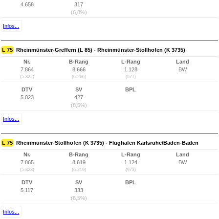
4.658
317
(6,8%)
Infos...
L 75
Rheinmünster-Greffern (L 85) - Rheinmünster-Stollhofen (K 3735)
Nr.
B-Rang
L-Rang
Land
7.864
8.666
1.128
BW
(5.822)
(6.266)
(977)
DTV
SV
BPL
5.023
427
(8,5%)
Infos...
L 75
Rheinmünster-Stollhofen (K 3735) - Flughafen Karlsruhe/Baden-Baden
Nr.
B-Rang
L-Rang
Land
7.865
8.619
1.124
BW
(5.823)
(6.219)
(973)
DTV
SV
BPL
5.117
333
(6,5%)
Infos...