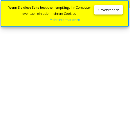
Diese Seite wird nicht mehr aktualisiert.
Zur neuen Seite
Wenn Sie diese Seite besuchen empfängt Ihr Computer
Einverstanden
eventuell ein oder mehrere Cookies.
Mehr Informationen