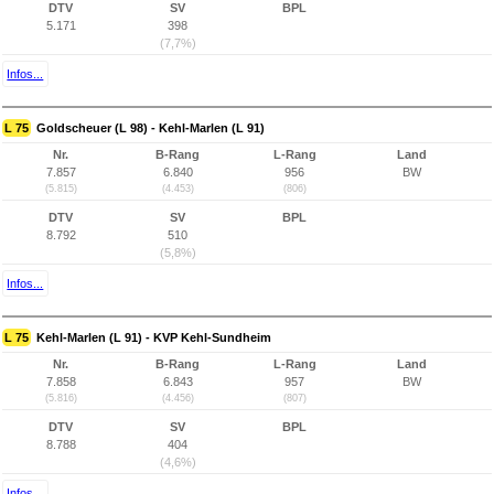
DTV
SV
BPL
5.171
398
(7,7%)
Infos...
L 75
Goldscheuer (L 98) - Kehl-Marlen (L 91)
Nr.
B-Rang
L-Rang
Land
7.857
6.840
956
BW
(5.815)
(4.453)
(806)
DTV
SV
BPL
8.792
510
(5,8%)
Infos...
L 75
Kehl-Marlen (L 91) - KVP Kehl-Sundheim
Nr.
B-Rang
L-Rang
Land
7.858
6.843
957
BW
(5.816)
(4.456)
(807)
DTV
SV
BPL
8.788
404
(4,6%)
Infos...