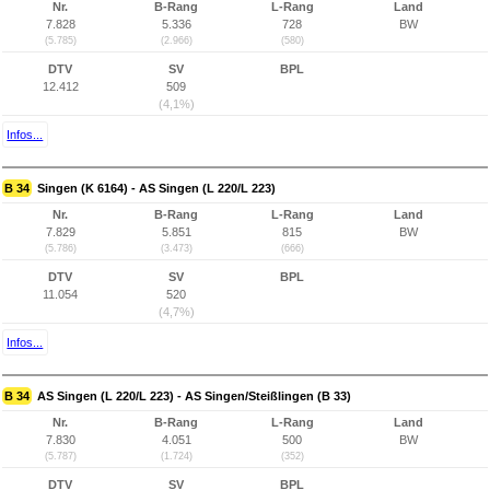
Nr.
B-Rang
L-Rang
Land
7.828
5.336
728
BW
(5.785)
(2.966)
(580)
DTV
SV
BPL
12.412
509
(4,1%)
Infos...
B 34
Singen (K 6164) - AS Singen (L 220/L 223)
Nr.
B-Rang
L-Rang
Land
7.829
5.851
815
BW
(5.786)
(3.473)
(666)
DTV
SV
BPL
11.054
520
(4,7%)
Infos...
B 34
AS Singen (L 220/L 223) - AS Singen/Steißlingen (B 33)
Nr.
B-Rang
L-Rang
Land
7.830
4.051
500
BW
(5.787)
(1.724)
(352)
DTV
SV
BPL