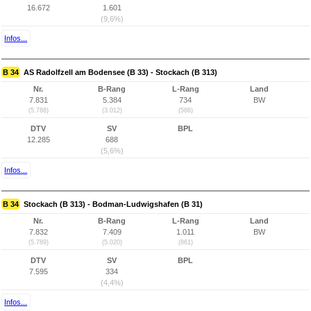
16.672
1.601
(9,6%)
Infos...
B 34
AS Radolfzell am Bodensee (B 33) - Stockach (B 313)
Nr.
B-Rang
L-Rang
Land
7.831
5.384
734
BW
(5.788)
(3.012)
(586)
DTV
SV
BPL
12.285
688
(5,6%)
Infos...
B 34
Stockach (B 313) - Bodman-Ludwigshafen (B 31)
Nr.
B-Rang
L-Rang
Land
7.832
7.409
1.011
BW
(5.789)
(5.020)
(861)
DTV
SV
BPL
7.595
334
(4,4%)
Infos...