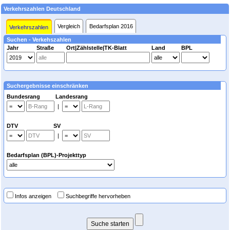
Verkehrszahlen Deutschland
Vergleich
Bedarfsplan 2016
Verkehrszahlen
Suchen - Verkehszahlen
Jahr
Straße
Ort|Zählstelle|TK-Blatt
Land
BPL
Suchergebnisse einschränken
Bundesrang Landesrang
|
DTV SV
|
Bedarfsplan (BPL)-Projekttyp
Infos anzeigen
Suchbegriffe hervorheben