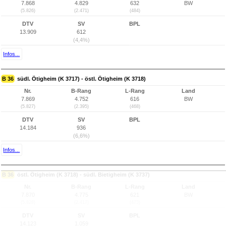
7.868
4.829
632
BW
(5.826)
(2.471)
(484)
DTV
SV
BPL
13.909
612
(4,4%)
Infos...
B 36
südl. Ötigheim (K 3717) - östl. Ötigheim (K 3718)
Nr.
B-Rang
L-Rang
Land
7.869
4.752
616
BW
(5.827)
(2.395)
(468)
DTV
SV
BPL
14.184
936
(6,6%)
Infos...
B 36
östl. Ötigheim (K 3718) - südl. Bietigheim (K 3737)
Nr.
B-Rang
L-Rang
Land
7.870
4.775
621
BW
(5.828)
(2.417)
(473)
DTV
SV
BPL
14.123
1.059