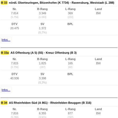
B 33
nördl. Oberteuringen, Bitzenhofen (K 7734) - Ravensburg, Weststadt (L 288)
Nr.
B-Rang
L-Rang
Land
7.814
3.349
369
BW
(5.754)
(1.093)
(222)
DTV
SV
BPL
20.475
1.372
(6,7%)
Infos...
B 33a
AS Offenburg (A 5) (55) - Kreuz Offenburg (B 3)
Nr.
B-Rang
L-Rang
Land
7.815
1.825
165
BW
(5.756)
(197)
(42)
DTV
SV
BPL
40.936
3.398
(8,3%)
Infos...
B 34
AS Rheinfelden-Süd (A 861) - Rheinfelden-Beuggen (B 316)
Nr.
B-Rang
L-Rang
Land
7.816
6.355
877
BW
(5.760)
(3.971)
(727)