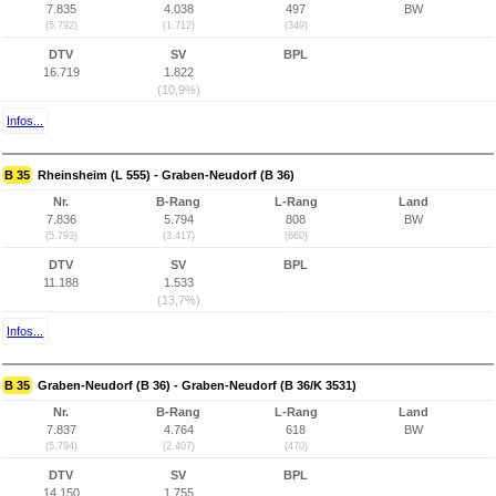
7.835
4.038
497
BW
(5.792)
(1.712)
(349)
DTV
SV
BPL
16.719
1.822
(10,9%)
Infos...
B 35
Rheinsheim (L 555) - Graben-Neudorf (B 36)
Nr.
B-Rang
L-Rang
Land
7.836
5.794
808
BW
(5.793)
(3.417)
(660)
DTV
SV
BPL
11.188
1.533
(13,7%)
Infos...
B 35
Graben-Neudorf (B 36) - Graben-Neudorf (B 36/K 3531)
Nr.
B-Rang
L-Rang
Land
7.837
4.764
618
BW
(5.794)
(2.407)
(470)
DTV
SV
BPL
14.150
1.755