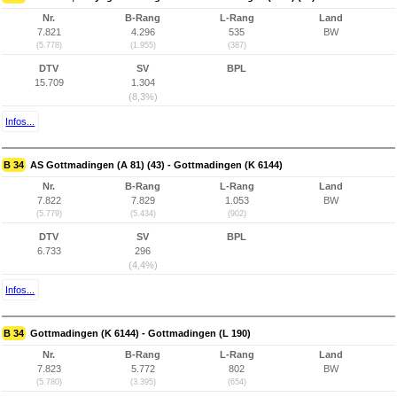
Nr.
B-Rang
L-Rang
Land
7.821
4.296
535
BW
(5.778)
(1.955)
(387)
DTV
SV
BPL
15.709
1.304
(8,3%)
Infos...
B 34
AS Gottmadingen (A 81) (43) - Gottmadingen (K 6144)
Nr.
B-Rang
L-Rang
Land
7.822
7.829
1.053
BW
(5.779)
(5.434)
(902)
DTV
SV
BPL
6.733
296
(4,4%)
Infos...
B 34
Gottmadingen (K 6144) - Gottmadingen (L 190)
Nr.
B-Rang
L-Rang
Land
7.823
5.772
802
BW
(5.780)
(3.395)
(654)