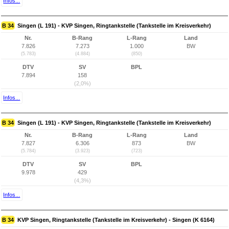
Infos...
B 34
Singen (L 191) - KVP Singen, Ringtankstelle (Tankstelle im Kreisverkehr)
Nr.
B-Rang
L-Rang
Land
7.826
7.273
1.000
BW
(5.783)
(4.884)
(850)
DTV
SV
BPL
7.894
158
(2,0%)
Infos...
B 34
Singen (L 191) - KVP Singen, Ringtankstelle (Tankstelle im Kreisverkehr)
Nr.
B-Rang
L-Rang
Land
7.827
6.306
873
BW
(5.784)
(3.923)
(723)
DTV
SV
BPL
9.978
429
(4,3%)
Infos...
B 34
KVP Singen, Ringtankstelle (Tankstelle im Kreisverkehr) - Singen (K 6164)