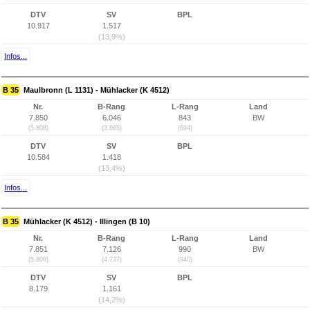
DTV
SV
BPL
10.917
1.517
(13,9%)
Infos...
B 35
Maulbronn (L 1131) - Mühlacker (K 4512)
Nr.
B-Rang
L-Rang
Land
7.850
6.046
843
BW
(5.808)
(3.665)
(694)
DTV
SV
BPL
10.584
1.418
(13,4%)
Infos...
B 35
Mühlacker (K 4512) - Illingen (B 10)
Nr.
B-Rang
L-Rang
Land
7.851
7.126
990
BW
(5.809)
(4.737)
(840)
DTV
SV
BPL
8.179
1.161
(14,2%)