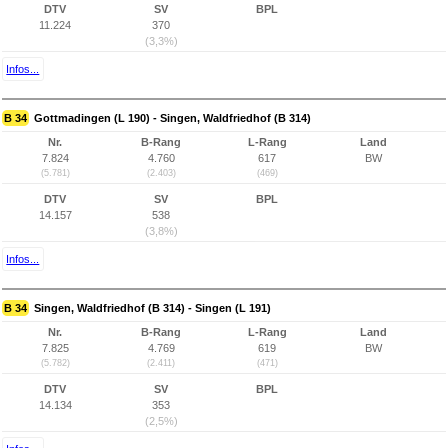
DTV
SV
BPL
11.224
370
(3,3%)
Infos...
B 34
Gottmadingen (L 190) - Singen, Waldfriedhof (B 314)
Nr.
B-Rang
L-Rang
Land
7.824
4.760
617
BW
(5.781)
(2.403)
(469)
DTV
SV
BPL
14.157
538
(3,8%)
Infos...
B 34
Singen, Waldfriedhof (B 314) - Singen (L 191)
Nr.
B-Rang
L-Rang
Land
7.825
4.769
619
BW
(5.782)
(2.411)
(471)
DTV
SV
BPL
14.134
353
(2,5%)