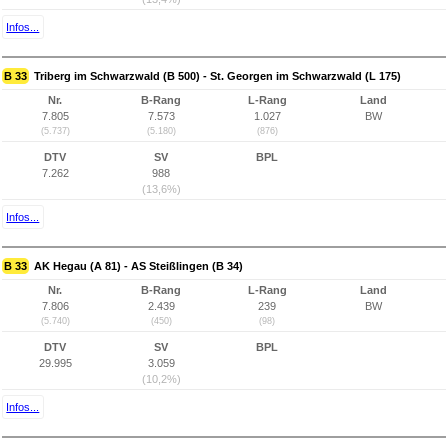
Infos...
B 33
Triberg im Schwarzwald (B 500) - St. Georgen im Schwarzwald (L 175)
Nr.
B-Rang
L-Rang
Land
7.805
7.573
1.027
BW
(5.737)
(5.180)
(876)
DTV
SV
BPL
7.262
988
(13,6%)
Infos...
B 33
AK Hegau (A 81) - AS Steißlingen (B 34)
Nr.
B-Rang
L-Rang
Land
7.806
2.439
239
BW
(5.740)
(450)
(98)
DTV
SV
BPL
29.995
3.059
(10,2%)
Infos...