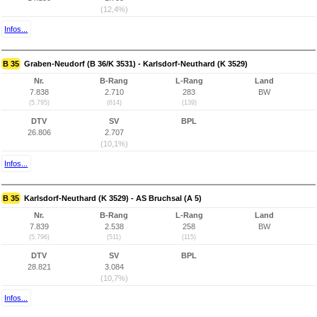
(12,4%)
Infos...
B 35
Graben-Neudorf (B 36/K 3531) - Karlsdorf-Neuthard (K 3529)
Nr.
B-Rang
L-Rang
Land
7.838
2.710
283
BW
(5.795)
(614)
(139)
DTV
SV
BPL
26.806
2.707
(10,1%)
Infos...
B 35
Karlsdorf-Neuthard (K 3529) - AS Bruchsal (A 5)
Nr.
B-Rang
L-Rang
Land
7.839
2.538
258
BW
(5.796)
(511)
(115)
DTV
SV
BPL
28.821
3.084
(10,7%)
Infos...