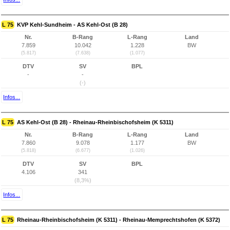
L 75
KVP Kehl-Sundheim - AS Kehl-Ost (B 28)
Nr.
B-Rang
L-Rang
Land
7.859
10.042
1.228
BW
(5.817)
(7.638)
(1.077)
DTV
SV
BPL
-
-
(-)
Infos...
L 75
AS Kehl-Ost (B 28) - Rheinau-Rheinbischofsheim (K 5311)
Nr.
B-Rang
L-Rang
Land
7.860
9.078
1.177
BW
(5.818)
(6.677)
(1.026)
DTV
SV
BPL
4.106
341
(8,3%)
Infos...
L 75
Rheinau-Rheinbischofsheim (K 5311) - Rheinau-Memprechtshofen (K 5372)