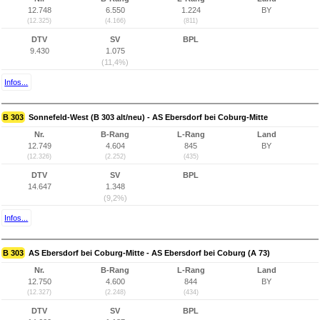
12.748
6.550
1.224
BY
(12.325)
(4.166)
(811)
DTV
SV
BPL
9.430
1.075
(11,4%)
Infos...
B 303
Sonnefeld-West (B 303 alt/neu) - AS Ebersdorf bei Coburg-Mitte
Nr.
B-Rang
L-Rang
Land
12.749
4.604
845
BY
(12.326)
(2.252)
(435)
DTV
SV
BPL
14.647
1.348
(9,2%)
Infos...
B 303
AS Ebersdorf bei Coburg-Mitte - AS Ebersdorf bei Coburg (A 73)
Nr.
B-Rang
L-Rang
Land
12.750
4.600
844
BY
(12.327)
(2.248)
(434)
DTV
SV
BPL