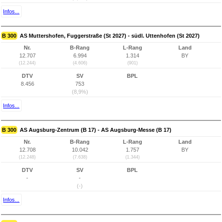
Infos...
B 300
AS Muttershofen, Fuggerstraße (St 2027) - südl. Uttenhofen (St 2027)
Nr.
B-Rang
L-Rang
Land
12.707
6.994
1.314
BY
(12.244)
(4.606)
(901)
DTV
SV
BPL
8.456
753
(8,9%)
Infos...
B 300
AS Augsburg-Zentrum (B 17) - AS Augsburg-Messe (B 17)
Nr.
B-Rang
L-Rang
Land
12.708
10.042
1.757
BY
(12.248)
(7.638)
(1.344)
DTV
SV
BPL
-
-
(-)
Infos...