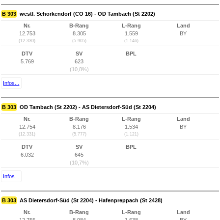
B 303
westl. Schorkendorf (CO 16) - OD Tambach (St 2202)
Nr.
B-Rang
L-Rang
Land
12.753
8.305
1.559
BY
(12.330)
(5.905)
(1.146)
DTV
SV
BPL
5.769
623
(10,8%)
Infos...
B 303
OD Tambach (St 2202) - AS Dietersdorf-Süd (St 2204)
Nr.
B-Rang
L-Rang
Land
12.754
8.176
1.534
BY
(12.331)
(5.777)
(1.121)
DTV
SV
BPL
6.032
645
(10,7%)
Infos...
B 303
AS Dietersdorf-Süd (St 2204) - Hafenpreppach (St 2428)
Nr.
B-Rang
L-Rang
Land