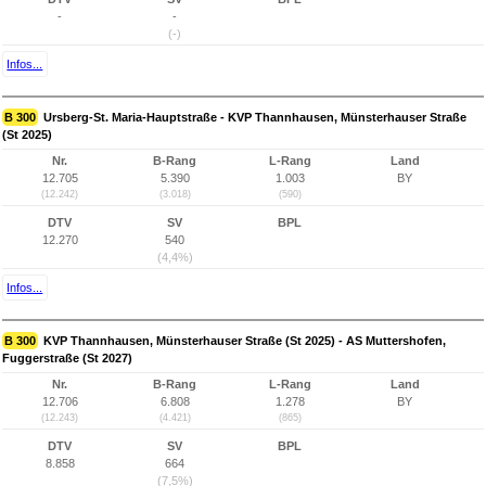
-
-
(-)
Infos...
B 300
Ursberg-St. Maria-Hauptstraße - KVP Thannhausen, Münsterhauser Straße
(St 2025)
Nr.
B-Rang
L-Rang
Land
12.705
5.390
1.003
BY
(12.242)
(3.018)
(590)
DTV
SV
BPL
12.270
540
(4,4%)
Infos...
B 300
KVP Thannhausen, Münsterhauser Straße (St 2025) - AS Muttershofen,
Fuggerstraße (St 2027)
Nr.
B-Rang
L-Rang
Land
12.706
6.808
1.278
BY
(12.243)
(4.421)
(865)
DTV
SV
BPL
8.858
664
(7,5%)