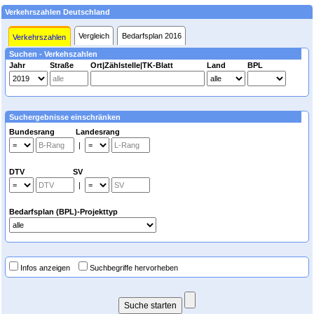
Verkehrszahlen Deutschland
Vergleich
Bedarfsplan 2016
Verkehrszahlen
Suchen - Verkehszahlen
Jahr
Straße
Ort|Zählstelle|TK-Blatt
Land
BPL
Suchergebnisse einschränken
Bundesrang Landesrang
|
DTV SV
|
Bedarfsplan (BPL)-Projekttyp
Infos anzeigen
Suchbegriffe hervorheben