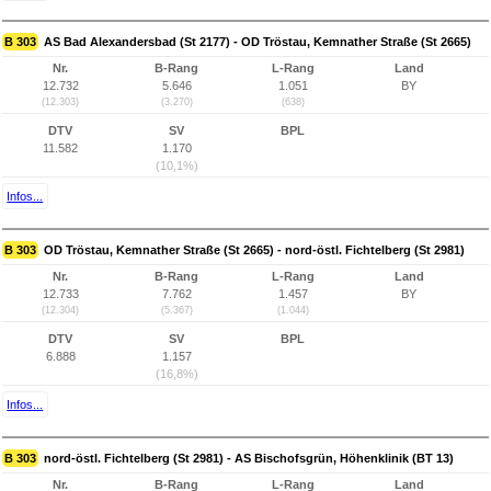
B 303
AS Bad Alexandersbad (St 2177) - OD Tröstau, Kemnather Straße (St 2665)
Nr.
B-Rang
L-Rang
Land
12.732
5.646
1.051
BY
(12.303)
(3.270)
(638)
DTV
SV
BPL
11.582
1.170
(10,1%)
Infos...
B 303
OD Tröstau, Kemnather Straße (St 2665) - nord-östl. Fichtelberg (St 2981)
Nr.
B-Rang
L-Rang
Land
12.733
7.762
1.457
BY
(12.304)
(5.367)
(1.044)
DTV
SV
BPL
6.888
1.157
(16,8%)
Infos...
B 303
nord-östl. Fichtelberg (St 2981) - AS Bischofsgrün, Höhenklinik (BT 13)
Nr.
B-Rang
L-Rang
Land