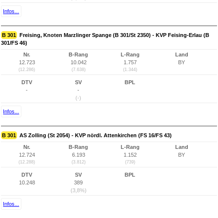
Infos...
B 301
Freising, Knoten Marzlinger Spange (B 301/St 2350) - KVP Feising-Erlau (B
301/FS 46)
Nr.
B-Rang
L-Rang
Land
12.723
10.042
1.757
BY
(12.286)
(7.638)
(1.344)
DTV
SV
BPL
-
-
(-)
Infos...
B 301
AS Zolling (St 2054) - KVP nördl. Attenkirchen (FS 16/FS 43)
Nr.
B-Rang
L-Rang
Land
12.724
6.193
1.152
BY
(12.288)
(3.812)
(739)
DTV
SV
BPL
10.248
389
(3,8%)
Infos...