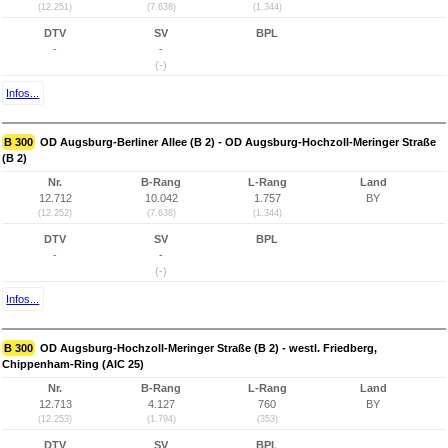
(12.251)
(7.638)
(1.344)
DTV
SV
BPL
-
-
(-)
Infos...
B 300
OD Augsburg-Berliner Allee (B 2) - OD Augsburg-Hochzoll-Meringer Straße
(B 2)
Nr.
B-Rang
L-Rang
Land
12.712
10.042
1.757
BY
(12.252)
(7.638)
(1.344)
DTV
SV
BPL
-
-
(-)
Infos...
B 300
OD Augsburg-Hochzoll-Meringer Straße (B 2) - westl. Friedberg,
Chippenham-Ring (AIC 25)
Nr.
B-Rang
L-Rang
Land
12.713
4.127
760
BY
(12.253)
(1.794)
(353)
DTV
SV
BPL