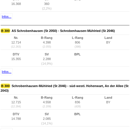
16.368
360
(2,2%)
Infos...
B 300
AS Schrobenhausen (St 2050) - Schrobenhausen-Mühlried (St 2046)
Nr.
B-Rang
L-Rang
Land
12.714
4.398
806
BY
(12.263)
(2.055)
(398)
DTV
SV
BPL
15.355
2.288
(14,9%)
Infos...
B 300
Schrobenhausen-Mühlried (St 2046) - süd-westl. Hohenwart, An der Allee (St
2043)
Nr.
B-Rang
L-Rang
Land
12.715
4.558
836
BY
(12.264)
(2.209)
(428)
DTV
SV
BPL
14.788
2.085
(14,1%)