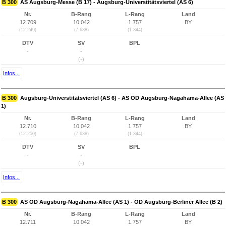
B 300
AS Augsburg-Messe (B 17) - Augsburg-Universtitätsviertel (AS 6)
Nr.
B-Rang
L-Rang
Land
12.709
10.042
1.757
BY
(12.249)
(7.638)
(1.344)
DTV
SV
BPL
-
-
(-)
Infos...
B 300
Augsburg-Universtitätsviertel (AS 6) - AS OD Augsburg-Nagahama-Allee (AS
1)
Nr.
B-Rang
L-Rang
Land
12.710
10.042
1.757
BY
(12.250)
(7.638)
(1.344)
DTV
SV
BPL
-
-
(-)
Infos...
B 300
AS OD Augsburg-Nagahama-Allee (AS 1) - OD Augsburg-Berliner Allee (B 2)
Nr.
B-Rang
L-Rang
Land
12.711
10.042
1.757
BY