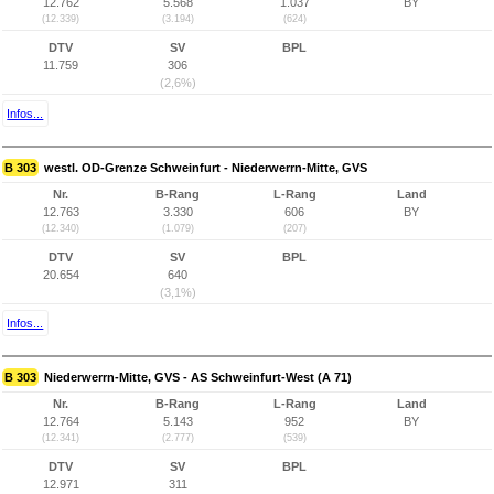
12.762
5.568
1.037
BY
(12.339)
(3.194)
(624)
DTV
SV
BPL
11.759
306
(2,6%)
Infos...
B 303
westl. OD-Grenze Schweinfurt - Niederwerrn-Mitte, GVS
Nr.
B-Rang
L-Rang
Land
12.763
3.330
606
BY
(12.340)
(1.079)
(207)
DTV
SV
BPL
20.654
640
(3,1%)
Infos...
B 303
Niederwerrn-Mitte, GVS - AS Schweinfurt-West (A 71)
Nr.
B-Rang
L-Rang
Land
12.764
5.143
952
BY
(12.341)
(2.777)
(539)
DTV
SV
BPL
12.971
311