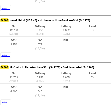
(13,9%)
Infos...
B 303
westl. Ibind (HAS 46) - Hofheim in Unterfranken-Süd (St 2275)
Nr.
B-Rang
L-Rang
Land
12.758
9.156
1.662
BY
(12.335)
(6.754)
(1.249)
DTV
SV
BPL
3.954
577
(14,6%)
Infos...
B 303
Hofheim in Unterfranken-Süd (St 2275) - östl. Kreuzthal (St 2266)
Nr.
B-Rang
L-Rang
Land
12.759
8.952
1.635
BY
(12.336)
(6.551)
(1.222)
DTV
SV
BPL
4.405
546
(12,4%)
Infos...