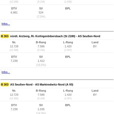
(12.296)
(5.316)
(1.036)
DTV
SV
BPL
6.981
524
(7,5%)
Infos...
B 303
nördl. Arzberg, Ri. Kothigenbibersbach (St 2180) - AS Seußen-Nord
Nr.
B-Rang
L-Rang
Land
12.728
7.586
1.420
BY
(12.299)
(5.193)
(1.007)
DTV
SV
BPL
7.239
1.412
(19,5%)
Infos...
B 303
AS Seußen-Nord - AS Marktredwitz-Nord (A 93)
Nr.
B-Rang
L-Rang
Land
12.729
7.586
1.420
BY
(12.300)
(5.193)
(1.007)
DTV
SV
BPL
7.239
1.035
(14,3%)