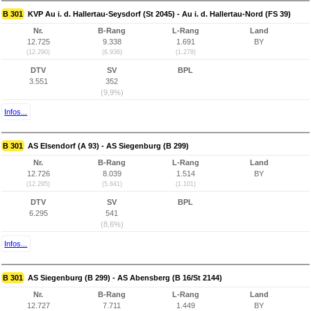
B 301
KVP Au i. d. Hallertau-Seysdorf (St 2045) - Au i. d. Hallertau-Nord (FS 39)
Nr.
B-Rang
L-Rang
Land
12.725
9.338
1.691
BY
(12.290)
(6.936)
(1.278)
DTV
SV
BPL
3.551
352
(9,9%)
Infos...
B 301
AS Elsendorf (A 93) - AS Siegenburg (B 299)
Nr.
B-Rang
L-Rang
Land
12.726
8.039
1.514
BY
(12.295)
(5.641)
(1.101)
DTV
SV
BPL
6.295
541
(8,6%)
Infos...
B 301
AS Siegenburg (B 299) - AS Abensberg (B 16/St 2144)
Nr.
B-Rang
L-Rang
Land
12.727
7.711
1.449
BY