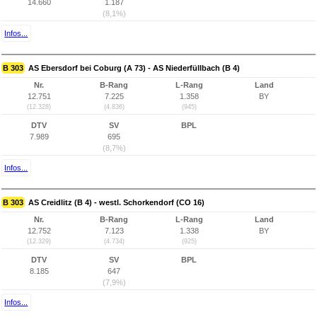
14.660
1.187
(8,1%)
Infos...
B 303
AS Ebersdorf bei Coburg (A 73) - AS Niederfüllbach (B 4)
Nr.
B-Rang
L-Rang
Land
12.751
7.225
1.358
BY
(12.328)
(4.836)
(945)
DTV
SV
BPL
7.989
695
(8,7%)
Infos...
B 303
AS Creidlitz (B 4) - westl. Schorkendorf (CO 16)
Nr.
B-Rang
L-Rang
Land
12.752
7.123
1.338
BY
(12.329)
(4.734)
(925)
DTV
SV
BPL
8.185
647
(7,9%)
Infos...