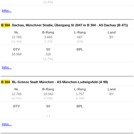
(2,4%)
Infos...
B 304
Dachau, Münchner Straße, Übergang St 2047 in B 304 - AS Dachau (B 471)
Nr.
B-Rang
L-Rang
Land
12.765
3.665
667
BY
(12.344)
(1.378)
(265)
DTV
SV
BPL
18.568
316
(1,7%)
Infos...
B 304
BL-Grenze Stadt München - AS München-Ludwigsfeld (A 99)
Nr.
B-Rang
L-Rang
Land
12.766
10.042
1.757
BY
(12.347)
(7.638)
(1.344)
DTV
SV
BPL
-
-
(-)
Infos...