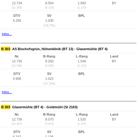
12.734
8.554
1.583
BY
(12.305)
(6.154)
(1.170)
DTV
SV
BPL
5.256
1.035
(19,7%)
Infos...
B 303
AS Bischofsgrün, Höhenklinik (BT 13) - Glasermühle (BT 4)
Nr.
B-Rang
L-Rang
Land
12.735
8.250
1.546
BY
(12.306)
(5.850)
(1.133)
DTV
SV
BPL
5.906
1.022
(17,3%)
Infos...
B 303
Glasermühle (BT 4) - Goldmühl (St 2163)
Nr.
B-Rang
L-Rang
Land
12.736
8.070
1.520
BY
(12.307)
(5.672)
(1.107)
DTV
SV
BPL
6.242
1.136