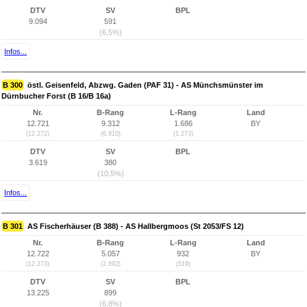
DTV
SV
BPL
9.094
591
(6,5%)
Infos...
B 300
östl. Geisenfeld, Abzwg. Gaden (PAF 31) - AS Münchsmünster im
Dürnbucher Forst (B 16/B 16a)
Nr.
B-Rang
L-Rang
Land
12.721
9.312
1.686
BY
(12.272)
(6.910)
(1.273)
DTV
SV
BPL
3.619
380
(10,5%)
Infos...
B 301
AS Fischerhäuser (B 388) - AS Hallbergmoos (St 2053/FS 12)
Nr.
B-Rang
L-Rang
Land
12.722
5.057
932
BY
(12.273)
(2.692)
(519)
DTV
SV
BPL
13.225
899
(6,8%)