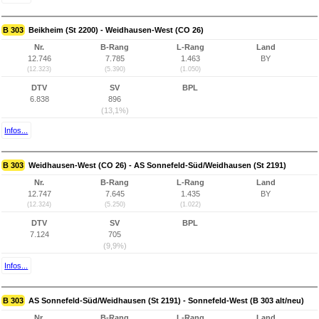
B 303
Beikheim (St 2200) - Weidhausen-West (CO 26)
Nr.
B-Rang
L-Rang
Land
12.746
7.785
1.463
BY
(12.323)
(5.390)
(1.050)
DTV
SV
BPL
6.838
896
(13,1%)
Infos...
B 303
Weidhausen-West (CO 26) - AS Sonnefeld-Süd/Weidhausen (St 2191)
Nr.
B-Rang
L-Rang
Land
12.747
7.645
1.435
BY
(12.324)
(5.250)
(1.022)
DTV
SV
BPL
7.124
705
(9,9%)
Infos...
B 303
AS Sonnefeld-Süd/Weidhausen (St 2191) - Sonnefeld-West (B 303 alt/neu)
Nr.
B-Rang
L-Rang
Land