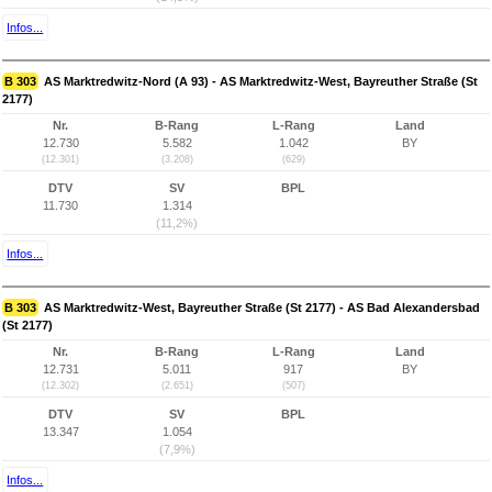
Infos...
B 303
AS Marktredwitz-Nord (A 93) - AS Marktredwitz-West, Bayreuther Straße (St
2177)
Nr.
B-Rang
L-Rang
Land
12.730
5.582
1.042
BY
(12.301)
(3.208)
(629)
DTV
SV
BPL
11.730
1.314
(11,2%)
Infos...
B 303
AS Marktredwitz-West, Bayreuther Straße (St 2177) - AS Bad Alexandersbad
(St 2177)
Nr.
B-Rang
L-Rang
Land
12.731
5.011
917
BY
(12.302)
(2.651)
(507)
DTV
SV
BPL
13.347
1.054
(7,9%)
Infos...