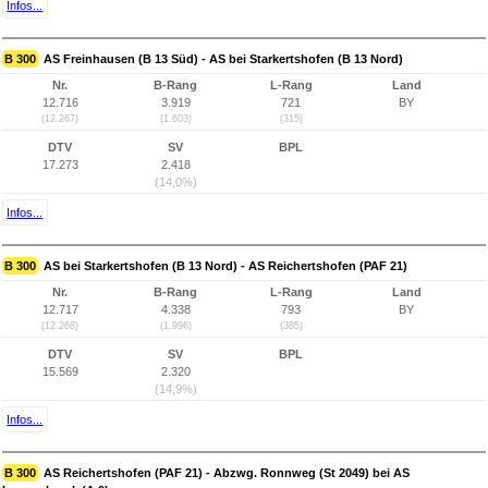
Infos...
B 300
AS Freinhausen (B 13 Süd) - AS bei Starkertshofen (B 13 Nord)
Nr.
B-Rang
L-Rang
Land
12.716
3.919
721
BY
(12.267)
(1.603)
(315)
DTV
SV
BPL
17.273
2.418
(14,0%)
Infos...
B 300
AS bei Starkertshofen (B 13 Nord) - AS Reichertshofen (PAF 21)
Nr.
B-Rang
L-Rang
Land
12.717
4.338
793
BY
(12.268)
(1.996)
(385)
DTV
SV
BPL
15.569
2.320
(14,9%)
Infos...
B 300
AS Reichertshofen (PAF 21) - Abzwg. Ronnweg (St 2049) bei AS