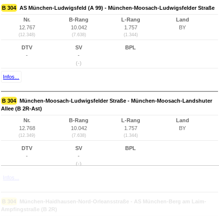
B 304
AS München-Ludwigsfeld (A 99) - München-Moosach-Ludwigsfelder Straße
Nr.
B-Rang
L-Rang
Land
12.767
10.042
1.757
BY
(12.348)
(7.638)
(1.344)
DTV
SV
BPL
-
-
(-)
Infos...
B 304
München-Moosach-Ludwigsfelder Straße - München-Moosach-Landshuter
Allee (B 2R-Ast)
Nr.
B-Rang
L-Rang
Land
12.768
10.042
1.757
BY
(12.349)
(7.638)
(1.344)
DTV
SV
BPL
-
-
(-)
Infos...
B 304
München-Haidhausen-Nord-Orleansstraße - AS München-Berg am Laim-
Ampfingstraße (B 2R)