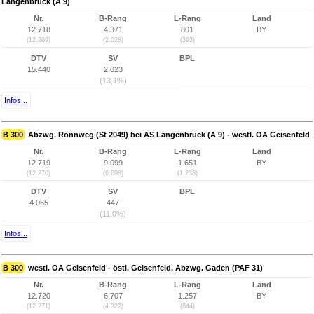
Langenbruck (A 9)
Nr.
B-Rang
L-Rang
Land
12.718
4.371
801
BY
(12.269)
(2.028)
(393)
DTV
SV
BPL
15.440
2.023
(13,1%)
Infos...
B 300
Abzwg. Ronnweg (St 2049) bei AS Langenbruck (A 9) - westl. OA Geisenfeld
Nr.
B-Rang
L-Rang
Land
12.719
9.099
1.651
BY
(12.270)
(6.698)
(1.238)
DTV
SV
BPL
4.065
447
(11,0%)
Infos...
B 300
westl. OA Geisenfeld - östl. Geisenfeld, Abzwg. Gaden (PAF 31)
Nr.
B-Rang
L-Rang
Land
12.720
6.707
1.257
BY
(12.271)
(4.322)
(844)