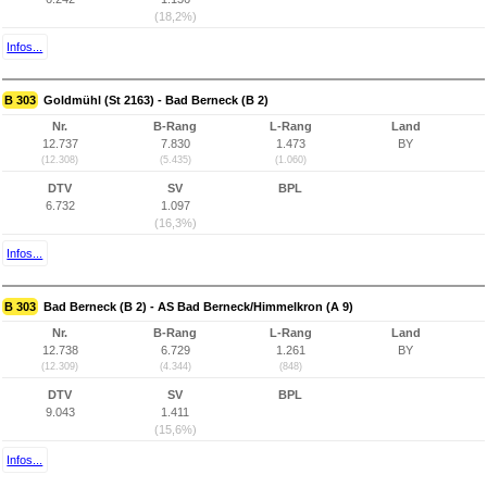
(18,2%)
Infos...
B 303
Goldmühl (St 2163) - Bad Berneck (B 2)
Nr.
B-Rang
L-Rang
Land
12.737
7.830
1.473
BY
(12.308)
(5.435)
(1.060)
DTV
SV
BPL
6.732
1.097
(16,3%)
Infos...
B 303
Bad Berneck (B 2) - AS Bad Berneck/Himmelkron (A 9)
Nr.
B-Rang
L-Rang
Land
12.738
6.729
1.261
BY
(12.309)
(4.344)
(848)
DTV
SV
BPL
9.043
1.411
(15,6%)
Infos...