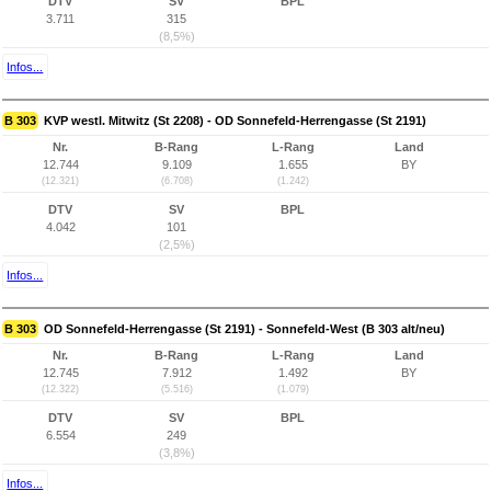
DTV
SV
BPL
3.711
315
(8,5%)
Infos...
B 303
KVP westl. Mitwitz (St 2208) - OD Sonnefeld-Herrengasse (St 2191)
Nr.
B-Rang
L-Rang
Land
12.744
9.109
1.655
BY
(12.321)
(6.708)
(1.242)
DTV
SV
BPL
4.042
101
(2,5%)
Infos...
B 303
OD Sonnefeld-Herrengasse (St 2191) - Sonnefeld-West (B 303 alt/neu)
Nr.
B-Rang
L-Rang
Land
12.745
7.912
1.492
BY
(12.322)
(5.516)
(1.079)
DTV
SV
BPL
6.554
249
(3,8%)
Infos...