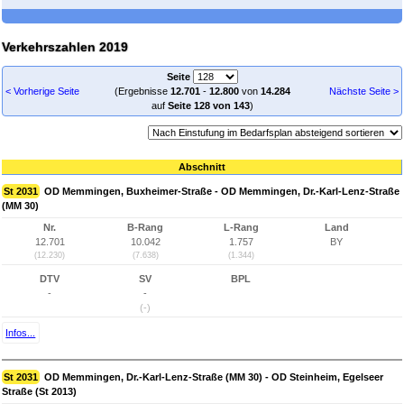
Verkehrszahlen 2019
Seite
< Vorherige Seite
(Ergebnisse
12.701
-
12.800
von
14.284
Nächste Seite >
auf
Seite 128 von 143
)
Abschnitt
St 2031
OD Memmingen, Buxheimer-Straße - OD Memmingen, Dr.-Karl-Lenz-Straße
(MM 30)
Nr.
B-Rang
L-Rang
Land
12.701
10.042
1.757
BY
(12.230)
(7.638)
(1.344)
DTV
SV
BPL
-
-
(-)
Infos...
St 2031
OD Memmingen, Dr.-Karl-Lenz-Straße (MM 30) - OD Steinheim, Egelseer
Straße (St 2013)