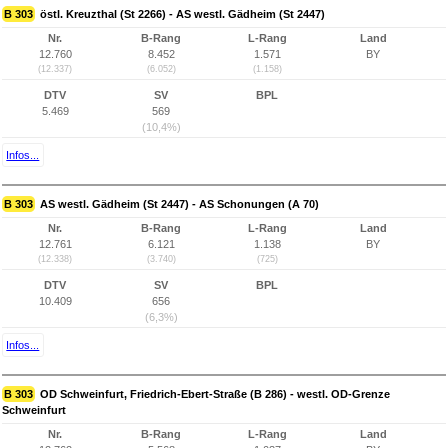
B 303
östl. Kreuzthal (St 2266) - AS westl. Gädheim (St 2447)
Nr.
B-Rang
L-Rang
Land
12.760
8.452
1.571
BY
(12.337)
(6.052)
(1.158)
DTV
SV
BPL
5.469
569
(10,4%)
Infos...
B 303
AS westl. Gädheim (St 2447) - AS Schonungen (A 70)
Nr.
B-Rang
L-Rang
Land
12.761
6.121
1.138
BY
(12.338)
(3.740)
(725)
DTV
SV
BPL
10.409
656
(6,3%)
Infos...
B 303
OD Schweinfurt, Friedrich-Ebert-Straße (B 286) - westl. OD-Grenze
Schweinfurt
Nr.
B-Rang
L-Rang
Land