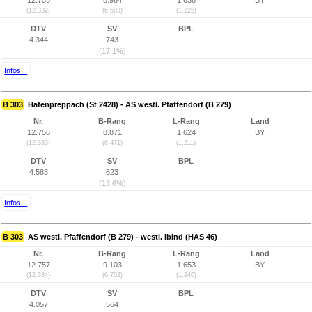
12.755
8.984
1.638
BY
(12.332)
(6.583)
(1.225)
DTV
SV
BPL
4.344
743
(17,1%)
Infos...
B 303
Hafenpreppach (St 2428) - AS westl. Pfaffendorf (B 279)
Nr.
B-Rang
L-Rang
Land
12.756
8.871
1.624
BY
(12.333)
(6.471)
(1.211)
DTV
SV
BPL
4.583
623
(13,6%)
Infos...
B 303
AS westl. Pfaffendorf (B 279) - westl. Ibind (HAS 46)
Nr.
B-Rang
L-Rang
Land
12.757
9.103
1.653
BY
(12.334)
(6.702)
(1.240)
DTV
SV
BPL
4.057
564