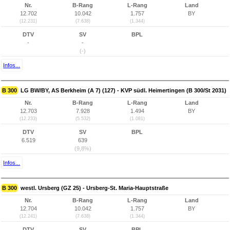
Nr.
B-Rang
L-Rang
Land
12.702
10.042
1.757
BY
(12.231)
(7.638)
(1.344)
DTV
SV
BPL
-
-
(-)
Infos...
B 300
LG BW/BY, AS Berkheim (A 7) (127) - KVP südl. Heimertingen (B 300/St 2031)
Nr.
B-Rang
L-Rang
Land
12.703
7.928
1.494
BY
(12.233)
(5.532)
(1.081)
DTV
SV
BPL
6.519
639
(9,8%)
Infos...
B 300
westl. Ursberg (GZ 25) - Ursberg-St. Maria-Hauptstraße
Nr.
B-Rang
L-Rang
Land
12.704
10.042
1.757
BY
(12.241)
(7.638)
(1.344)
DTV
SV
BPL