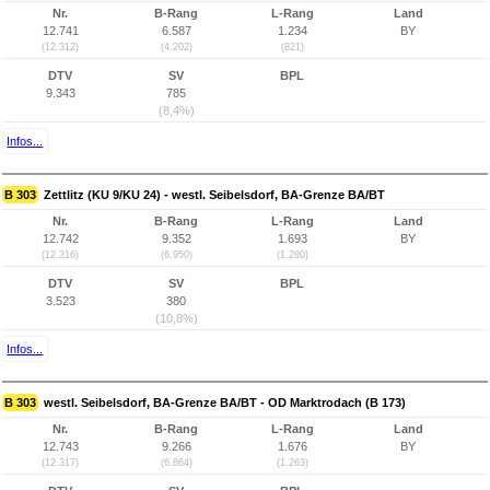
Nr.
B-Rang
L-Rang
Land
12.741
6.587
1.234
BY
(12.312)
(4.202)
(821)
DTV
SV
BPL
9.343
785
(8,4%)
Infos...
B 303
Zettlitz (KU 9/KU 24) - westl. Seibelsdorf, BA-Grenze BA/BT
Nr.
B-Rang
L-Rang
Land
12.742
9.352
1.693
BY
(12.316)
(6.950)
(1.280)
DTV
SV
BPL
3.523
380
(10,8%)
Infos...
B 303
westl. Seibelsdorf, BA-Grenze BA/BT - OD Marktrodach (B 173)
Nr.
B-Rang
L-Rang
Land
12.743
9.266
1.676
BY
(12.317)
(6.864)
(1.263)