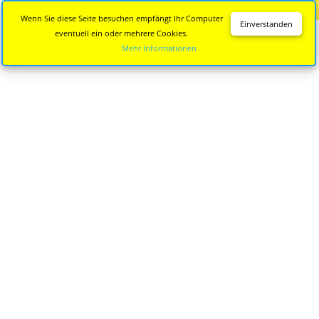
Diese Seite wird nicht mehr aktualisiert.
Zur neuen Seite
Wenn Sie diese Seite besuchen empfängt Ihr Computer
Einverstanden
eventuell ein oder mehrere Cookies.
Mehr Informationen