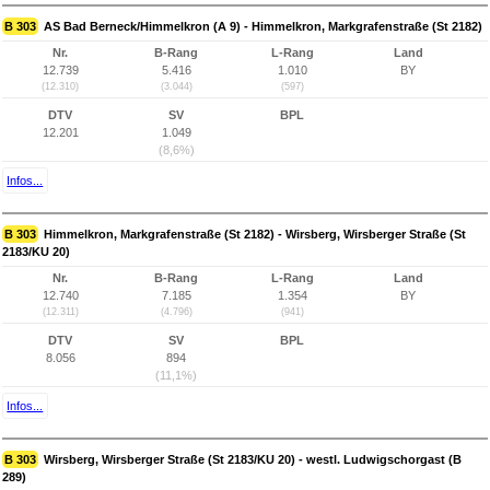
B 303
AS Bad Berneck/Himmelkron (A 9) - Himmelkron, Markgrafenstraße (St 2182)
Nr.
B-Rang
L-Rang
Land
12.739
5.416
1.010
BY
(12.310)
(3.044)
(597)
DTV
SV
BPL
12.201
1.049
(8,6%)
Infos...
B 303
Himmelkron, Markgrafenstraße (St 2182) - Wirsberg, Wirsberger Straße (St
2183/KU 20)
Nr.
B-Rang
L-Rang
Land
12.740
7.185
1.354
BY
(12.311)
(4.796)
(941)
DTV
SV
BPL
8.056
894
(11,1%)
Infos...
B 303
Wirsberg, Wirsberger Straße (St 2183/KU 20) - westl. Ludwigschorgast (B
289)