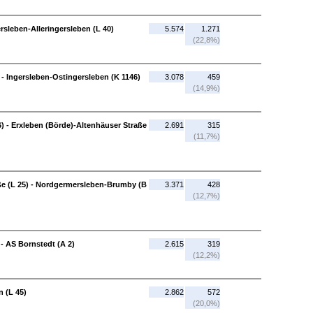
rsleben-Alleringersleben (L 40)
5.574
1.271
(22,8%)
 - Ingersleben-Ostingersleben (K 1146)
3.078
459
(14,9%)
) - Erxleben (Börde)-Altenhäuser Straße
2.691
315
(11,7%)
ße (L 25) - Nordgermersleben-Brumby (B
3.371
428
(12,7%)
 AS Bornstedt (A 2)
2.615
319
(12,2%)
n (L 45)
2.862
572
(20,0%)