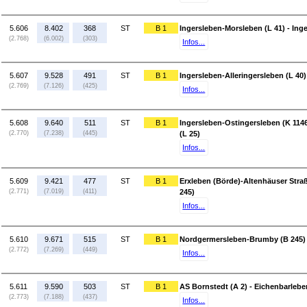
5.606
8.402
368
ST
B 1
Ingersleben-Morsleben (L 41) - Inge
(2.768)
(6.002)
(303)
Infos...
5.607
9.528
491
ST
B 1
Ingersleben-Alleringersleben (L 40)
(2.769)
(7.126)
(425)
Infos...
5.608
9.640
511
ST
B 1
Ingersleben-Ostingersleben (K 1146
(2.770)
(7.238)
(445)
(L 25)
Infos...
5.609
9.421
477
ST
B 1
Erxleben (Börde)-Altenhäuser Stra
(2.771)
(7.019)
(411)
245)
Infos...
5.610
9.671
515
ST
B 1
Nordgermersleben-Brumby (B 245) -
(2.772)
(7.269)
(449)
Infos...
5.611
9.590
503
ST
B 1
AS Bornstedt (A 2) - Eichenbarlebe
(2.773)
(7.188)
(437)
Infos...