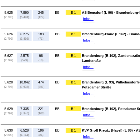
5.625
7.890
245
BB
B 1
AS Bensdorf (L 96) - Brandenburg-
(2.795)
(5.494)
(129)
Infos...
5.626
6.275
183
BB
B 1
Brandenburg-Plaue (L 962) - Brand
(2.796)
(3.892)
(71)
Infos...
5.627
2.575
98
BB
B 1
Brandenburg (B 102), Zanderstraße
(2.797)
(529)
(10)
Landstraße
Infos...
5.628
10.042
474
BB
B 1
Brandenburg (L 93), Wilhelmsdorfe
(2.798)
(7.638)
(357)
Potsdamer Straße
Infos...
5.629
7.335
221
BB
B 1
Brandenburg (B 102), Potsdamer St
(2.799)
(4.946)
(106)
Infos...
5.630
6.528
196
BB
B 1
KVP Groß Kreutz (Havel) (L 86) - A
(2.800)
(4.144)
(84)
Infos...