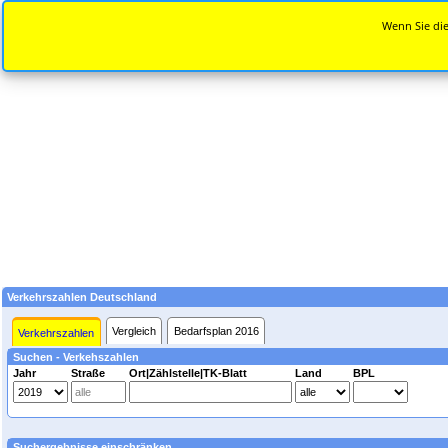
Wenn Sie die
Verkehrszahlen Deutschland
Vergleich
Bedarfsplan 2016
Verkehrszahlen
Suchen - Verkehszahlen
Jahr
Straße
Ort|Zählstelle|TK-Blatt
Land
BPL
Suchergebnisse einschränken