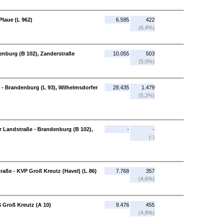
Plaue (L 962)
6.595
422
(6,4%)
enburg (B 102), Zanderstraße
10.055
503
(5,0%)
 - Brandenburg (L 93), Wilhelmsdorfer
28.435
1.479
(5,2%)
r Landstraße - Brandenburg (B 102),
-
-
(-)
raße - KVP Groß Kreutz (Havel) (L 86)
7.768
357
(4,6%)
S Groß Kreutz (A 10)
9.476
455
(4,8%)