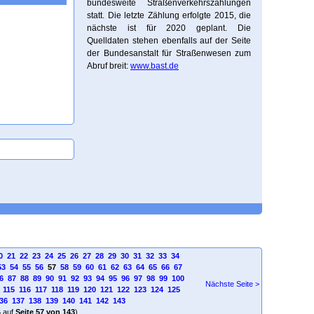
bundesweite Straßenverkehrszählungen
statt. Die letzte Zählung erfolgte 2015, die
nächste ist für 2020 geplant. Die
Quelldaten stehen ebenfalls auf der Seite
der Bundesanstalt für Straßenwesen zum
Abruf breit:
www.bast.de
0
21
22
23
24
25
26
27
28
29
30
31
32
33
34
53
54
55
56
57
58
59
60
61
62
63
64
65
66
67
6
87
88
89
90
91
92
93
94
95
96
97
98
99
100
Nächste Seite >
115
116
117
118
119
120
121
122
123
124
125
36
137
138
139
140
141
142
143
4
auf
Seite 57 von 143
)