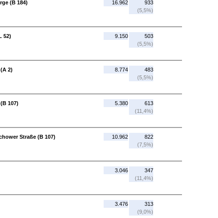
rge (B 184)
16.962
933
(5,5%)
L 52)
9.150
503
(5,5%)
(A 2)
8.774
483
(5,5%)
(B 107)
5.380
613
(11,4%)
chower Straße (B 107)
10.962
822
(7,5%)
3.046
347
(11,4%)
3.476
313
(9,0%)