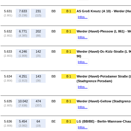
5.631
7.633
231
BB
B 1
AS Groß Kreutz (A 10) - Werder (Ha
(2.801)
(5.238)
(115)
Infos...
5.632
6.771
202
BB
B 1
Werder (Havel)-Plessow (L 861) - We
(2.802)
(4.385)
(88)
Infos...
5.633
4.246
142
BB
B 1
Werder (Havel)-Dr.-Külz-Straße (L 9
(2.803)
(1.908)
(35)
90)
Infos...
5.634
4.251
143
BB
B 1
Werder (Havel)-Potsdamer Straße (L
(2.804)
(1.913)
(36)
(Stadtgrenze Potsdam)
Infos...
5.635
10.042
474
BB
B 1
Werder (Havel)-Geltow (Stadtgrenz
(2.805)
(7.638)
(357)
Infos...
5.636
5.454
64
BE
B 1
LG (BB/BE) - Berlin-Wannsee-Chau
(2.806)
(3.082)
(19)
Infos...