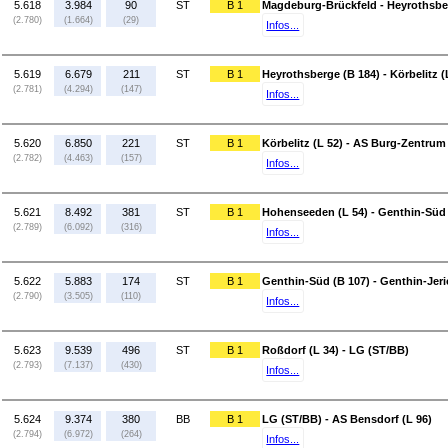
5.618
3.984
90
ST
B 1
Magdeburg-Brückfeld - Heyrothsbe
(2.780)
(1.664)
(29)
Infos...
5.619
6.679
211
ST
B 1
Heyrothsberge (B 184) - Körbelitz (
(2.781)
(4.294)
(147)
Infos...
5.620
6.850
221
ST
B 1
Körbelitz (L 52) - AS Burg-Zentrum 
(2.782)
(4.463)
(157)
Infos...
5.621
8.492
381
ST
B 1
Hohenseeden (L 54) - Genthin-Süd 
(2.789)
(6.092)
(316)
Infos...
5.622
5.883
174
ST
B 1
Genthin-Süd (B 107) - Genthin-Jeri
(2.790)
(3.505)
(110)
Infos...
5.623
9.539
496
ST
B 1
Roßdorf (L 34) - LG (ST/BB)
(2.793)
(7.137)
(430)
Infos...
5.624
9.374
380
BB
B 1
LG (ST/BB) - AS Bensdorf (L 96)
(2.794)
(6.972)
(264)
Infos...