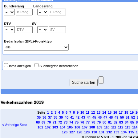
Bundesrang Landesrang
|
DTV SV
|
Bedarfsplan (BPL)-Projekttyp
Infos anzeigen
Suchbegriffe hervorheben
Verkehrszahlen 2019
Seite
1
2
3
4
5
6
7
8
9
10
11
12
13
14
15
16
17
18
19
2
35
36
37
38
39
40
41
42
43
44
45
46
47
48
49
50
51
52
68
69
70
71
72
73
74
75
76
77
78
79
80
81
82
83
84
85
8
< Vorherige Seite
101
102
103
104
105
106
107
108
109
110
111
112
113
114
126
127
128
129
130
131
132
133
134
135
1
(Ergebnisse
5.601
-
5.700
von
14.28