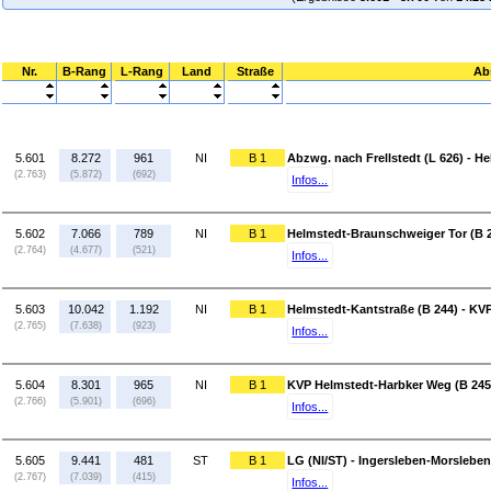
Nr.
B-Rang
L-Rang
Land
Straße
Ab
5.601
8.272
961
NI
B 1
Abzwg. nach Frellstedt (L 626) - H
(2.763)
(5.872)
(692)
Infos...
5.602
7.066
789
NI
B 1
Helmstedt-Braunschweiger Tor (B 2
(2.764)
(4.677)
(521)
Infos...
5.603
10.042
1.192
NI
B 1
Helmstedt-Kantstraße (B 244) - KV
(2.765)
(7.638)
(923)
Infos...
5.604
8.301
965
NI
B 1
KVP Helmstedt-Harbker Weg (B 245A
(2.766)
(5.901)
(696)
Infos...
5.605
9.441
481
ST
B 1
LG (NI/ST) - Ingersleben-Morsleben
(2.767)
(7.039)
(415)
Infos...