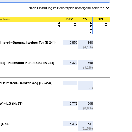
schnitt
DTV
SV
BPL
elmstedt-Braunschweiger Tor (B 244)
5.858
240
(4,1%)
44) - Helmstedt-Kantstraße (B 244)
8.322
766
(9,2%)
P Helmstedt-Harbker Weg (B 245A)
-
-
(-)
) - LG (NI/ST)
5.777
508
(8,8%)
 (L 41)
3.317
381
(11,5%)