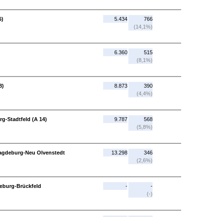
6)
5.434
766
(14,1%)
6.360
515
(8,1%)
8)
8.873
390
(4,4%)
rg-Stadtfeld (A 14)
9.787
568
(5,8%)
Magdeburg-Neu Olvenstedt
13.298
346
(2,6%)
eburg-Brückfeld
-
-
(-)