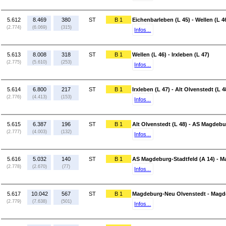
5.612
8.469
380
ST
B 1
Eichenbarleben (L 45) - Wellen (L 4
(2.774)
(6.069)
(315)
Infos...
5.613
8.008
318
ST
B 1
Wellen (L 46) - Irxleben (L 47)
(2.775)
(5.610)
(253)
Infos...
5.614
6.800
217
ST
B 1
Irxleben (L 47) - Alt Olvenstedt (L 4
(2.776)
(4.413)
(153)
Infos...
5.615
6.387
196
ST
B 1
Alt Olvenstedt (L 48) - AS Magdebu
(2.777)
(4.003)
(132)
Infos...
5.616
5.032
140
ST
B 1
AS Magdeburg-Stadtfeld (A 14) - 
(2.778)
(2.670)
(77)
Infos...
5.617
10.042
567
ST
B 1
Magdeburg-Neu Olvenstedt - Magd
(2.779)
(7.638)
(501)
Infos...