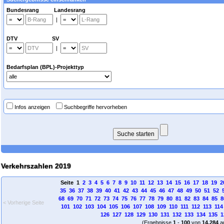
Bundesrang Landesrang
|
DTV SV
|
Bedarfsplan (BPL)-Projekttyp
Infos anzeigen
Suchbegriffe hervorheben
Verkehrszahlen 2019
Seite 1
2
3
4
5
6
7
8
9
10
11
12
13
14
15
16
17
18
19
2
35
36
37
38
39
40
41
42
43
44
45
46
47
48
49
50
51
52
68
69
70
71
72
73
74
75
76
77
78
79
80
81
82
83
84
85
8
< Vorherige Seite
101
102
103
104
105
106
107
108
109
110
111
112
113
114
126
127
128
129
130
131
132
133
134
135
1
(Ergebnisse
1
-
100
von
14.284
a