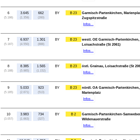
6
3.645
662
BY
B 23
Garmisch-Partenkirchen, Marienpla
(5.186)
(1.359)
(260)
Zugspitzstraße
Infos...
7
6.937
1.301
BY
B 23
westl. OE Garmisch-Partenkirchen, 
(5.187)
(4.550)
(888)
Loisachstraße (St 2061)
Infos...
8
8.385
1.565
BY
B 23
östl. Grainau, Loisachstraße (St 20
(5.188)
(5.985)
(1.152)
Infos...
9
5.033
923
BY
B 23
nördl. OA Garmisch-Partenkirchen,
(5.185)
(2.671)
(513)
Marienplatz
Infos...
10
3.983
734
BY
B 2
Garmisch-Partenkirchen-Samwebers
(3.057)
(1.663)
(327)
Wildenauerstraße
Infos...