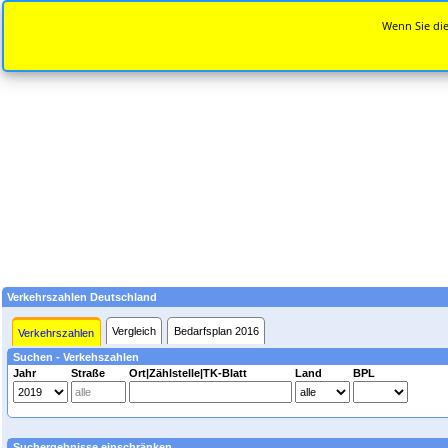
Wenn Sie die
Verkehrszahlen Deutschland
Vergleich
Bedarfsplan 2016
Verkehrszahlen
Suchen - Verkehszahlen
Jahr
Straße
Ort|Zählstelle|TK-Blatt
Land
BPL
Suchergebnisse einschränken