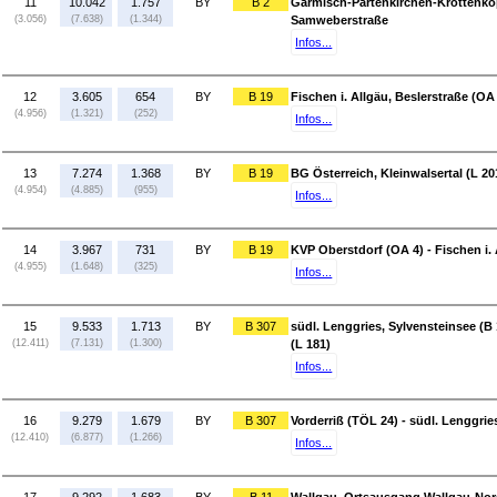
11
10.042
1.757
BY
B 2
Garmisch-Partenkirchen-Krottenkop
(3.056)
(7.638)
(1.344)
Samweberstraße
Infos...
12
3.605
654
BY
B 19
Fischen i. Allgäu, Beslerstraße (O
(4.956)
(1.321)
(252)
Infos...
13
7.274
1.368
BY
B 19
BG Österreich, Kleinwalsertal (L 20
(4.954)
(4.885)
(955)
Infos...
14
3.967
731
BY
B 19
KVP Oberstdorf (OA 4) - Fischen i. 
(4.955)
(1.648)
(325)
Infos...
15
9.533
1.713
BY
B 307
südl. Lenggries, Sylvensteinsee (B 
(12.411)
(7.131)
(1.300)
(L 181)
Infos...
16
9.279
1.679
BY
B 307
Vorderriß (TÖL 24) - südl. Lenggrie
(12.410)
(6.877)
(1.266)
Infos...