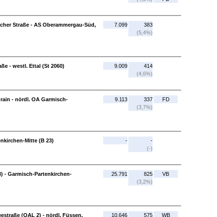
her Straße - AS Oberammergau-Süd,
7.099
383
(5,4%)
e - westl. Ettal (St 2060)
9.009
414
(4,6%)
grain - nördl. OA Garmisch-
9.113
337
FD
(3,7%)
nkirchen-Mitte (B 23)
-
-
(-)
3) - Garmisch-Partenkirchen-
25.791
825
VB
(3,2%)
estraße (OAL 2) - nördl. Füssen,
10.646
575
WB