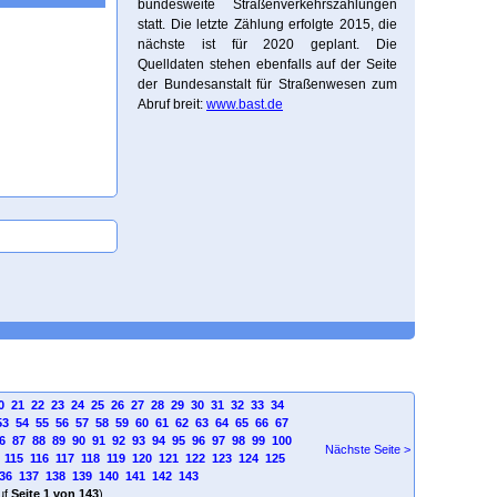
bundesweite Straßenverkehrszählungen
statt. Die letzte Zählung erfolgte 2015, die
nächste ist für 2020 geplant. Die
Quelldaten stehen ebenfalls auf der Seite
der Bundesanstalt für Straßenwesen zum
Abruf breit:
www.bast.de
0
21
22
23
24
25
26
27
28
29
30
31
32
33
34
53
54
55
56
57
58
59
60
61
62
63
64
65
66
67
6
87
88
89
90
91
92
93
94
95
96
97
98
99
100
Nächste Seite >
115
116
117
118
119
120
121
122
123
124
125
36
137
138
139
140
141
142
143
uf
Seite 1 von 143
)