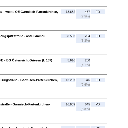
tz - westl. OE Garmisch-Partenkirchen,
18.682
467
FD
(2,5%)
Zugspitzstraße - östl. Grainau,
8.593
284
FD
(3,3%)
61) - BG Österreich, Griesen (L 187)
5.616
230
(4,1%)
 Burgstraße - Garmisch-Partenkirchen,
13.297
346
FD
(2,6%)
traße - Garmisch-Partenkirchen-
16.969
645
VB
(3,8%)