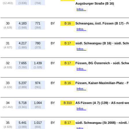
(12.463)
(3.636)
(704)
Augsburger Straße (B 16)
Infos...
30
4.183
771
BY
B 16
Schwangau, östl. Füssen (B 17) - F
(4.828)
(1.848)
(364)
Infos...
31
4.217
780
BY
B 17
südl. Schwangau (B 16) - südl. Sc
(4.927)
(1.880)
(373)
Infos...
32
7.655
1.439
BY
B 17
Füssen, BG Österreich - südl. Sch
(4.926)
(5.260)
(1.026)
Infos...
33
5.237
974
BY
B 16
Füssen, Kaiser-Maximilian-Platz - 
(4.829)
(2.869)
(561)
Infos...
34
5.718
1.064
BY
B 310
AS Füssen (A 7) (139) - AS nord-w
(12.462)
(3.341)
(651)
Infos...
35
5.441
1.017
BY
B 17
südl. Schwangau (St 2008) - nördl.
(4.928)
(3.069)
(604)
Infos...