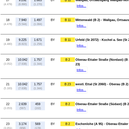
17
9.292
1.683
BY
B 11
Wallgau, Ortsausgang Wallgau-Nord 
(4.479)
(6.890)
(1.270)
Infos...
18
7.940
1.497
BY
B 11
Mittenwald (B 2) - Wallgau, Ortsa
(4.478)
(5.544)
(1.084)
Infos...
19
9.225
1.671
BY
B 11
Urfeld (St 2072) - Kochel a. See (St 
(4.480)
(6.823)
(1.258)
Infos...
20
10.042
1.757
BY
B 2
Oberau-Ettaler Straße (Nordast) (B 
(3.052)
(7.638)
(1.344)
23)
Infos...
21
10.042
1.757
BY
B 23
westl. Ettal (St 2060) - Oberau (B 2)
(5.183)
(7.638)
(1.344)
Infos...
22
2.639
459
BY
B 2
Oberau-Ettaler Straße (Südast) (B 
(3.053)
(567)
(102)
Infos...
23
3.174
569
BY
B 2
Eschenlohe (A 95) - Oberau-Ettaler 
(3.051)
(958)
(178)