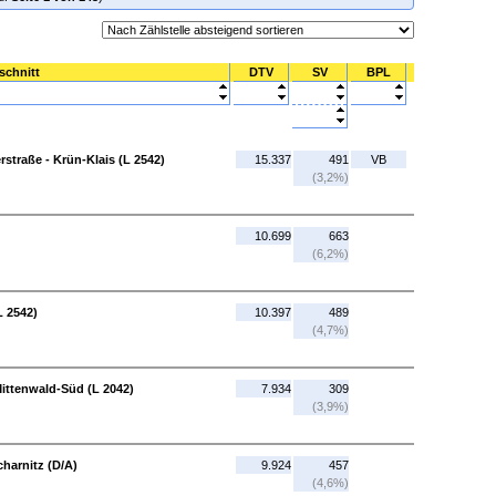
schnitt
DTV
SV
BPL
straße - Krün-Klais (L 2542)
15.337
491
VB
(3,2%)
10.699
663
(6,2%)
L 2542)
10.397
489
(4,7%)
Mittenwald-Süd (L 2042)
7.934
309
(3,9%)
harnitz (D/A)
9.924
457
(4,6%)