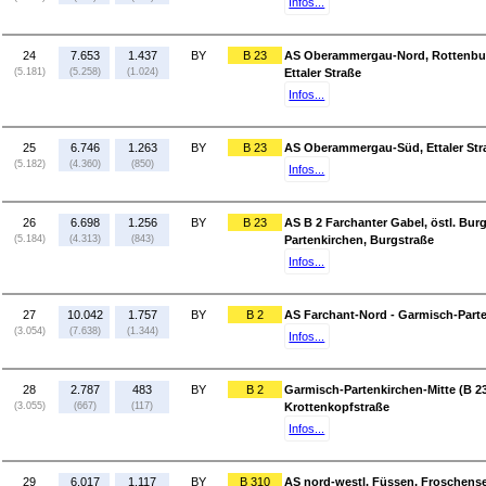
Infos...
24
7.653
1.437
BY
B 23
AS Oberammergau-Nord, Rottenbuc
(5.181)
(5.258)
(1.024)
Ettaler Straße
Infos...
25
6.746
1.263
BY
B 23
AS Oberammergau-Süd, Ettaler Straß
(5.182)
(4.360)
(850)
Infos...
26
6.698
1.256
BY
B 23
AS B 2 Farchanter Gabel, östl. Bur
(5.184)
(4.313)
(843)
Partenkirchen, Burgstraße
Infos...
27
10.042
1.757
BY
B 2
AS Farchant-Nord - Garmisch-Parte
(3.054)
(7.638)
(1.344)
Infos...
28
2.787
483
BY
B 2
Garmisch-Partenkirchen-Mitte (B 2
(3.055)
(667)
(117)
Krottenkopfstraße
Infos...
29
6.017
1.117
BY
B 310
AS nord-westl. Füssen, Froschense