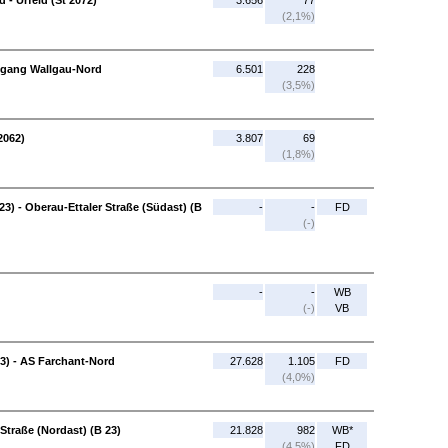
- Urfeld (St 2072)
3.656
77
(2,1%)
usgang Wallgau-Nord
6.501
228
(3,5%)
2062)
3.807
69
(1,8%)
23) - Oberau-Ettaler Straße (Südast) (B
-
-
FD
(-)
-
-
WB
(-)
VB
23) - AS Farchant-Nord
27.628
1.105
FD
(4,0%)
Straße (Nordast) (B 23)
21.828
982
WB*
(4,5%)
FD