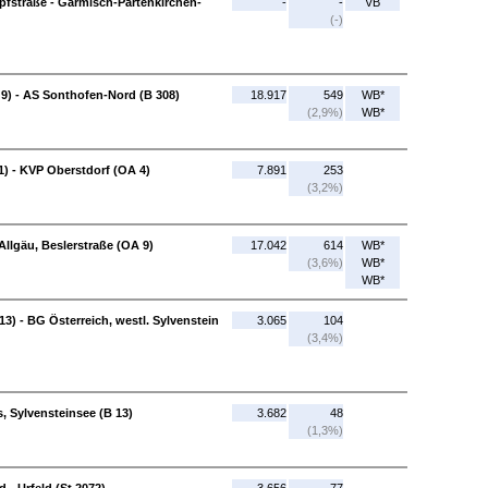
fstraße - Garmisch-Partenkirchen-
-
-
VB
(-)
A 9) - AS Sonthofen-Nord (B 308)
18.917
549
WB*
(2,9%)
WB*
1) - KVP Oberstdorf (OA 4)
7.891
253
(3,2%)
Allgäu, Beslerstraße (OA 9)
17.042
614
WB*
(3,6%)
WB*
WB*
13) - BG Österreich, westl. Sylvenstein
3.065
104
(3,4%)
s, Sylvensteinsee (B 13)
3.682
48
(1,3%)