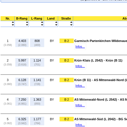
Nr.
B-Rang
L-Rang
Land
Straße
Ab
1
4.403
808
BY
B 2
Garmisch-Partenkirchen-Wildenauer
(3.058)
(2.060)
(400)
Infos...
2
5.997
1.114
BY
B 2
Krün-Klais (L 2542) - Krün (B 11)
(3.059)
(3.616)
(701)
Infos...
3
6.128
1.141
BY
B 2
Krün (B 11) - AS Mittenwald-Nord (
(3.060)
(3.747)
(728)
Infos...
4
7.250
1.363
BY
B 2
AS Mittenwald-Nord (L 2542) - AS 
(3.061)
(4.861)
(950)
Infos...
5
6.325
1.177
BY
B 2
AS Mittenwald-Süd (L 2042) - BG Sc
(3.062)
(3.942)
(764)
Infos...