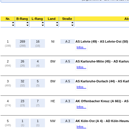
Nr.
B-Rang
L-Rang
Land
Straße
Ab
1
269
16
NI
A 2
AS Lehrte (49) - AS Lehrte-Ost (50)
(188)
(268)
(16)
Infos...
2
26
4
BW
A 5
AS Karlsruhe-Mitte (45) - AD Karlsr
(494)
(26)
(4)
Infos...
3
32
5
BW
A 5
AS Karlsruhe-Durlach (44) - AS Karl
(493)
(32)
(5)
Infos...
4
23
7
HE
A 3
AK Offenbacher Kreuz (A 661) - AS
(274)
(23)
(7)
Infos...
5
1
1
NW
A 3
AK Köln-Ost (A 4) - AD Köln-Heuma
(245)
(1)
(1)
Infos...