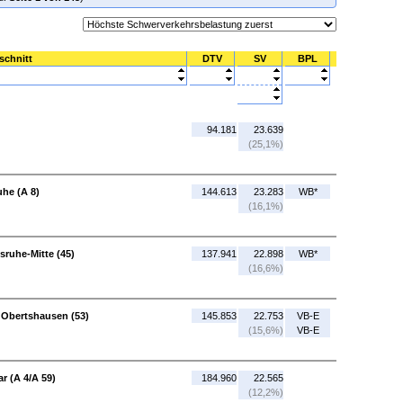
schnitt
DTV
SV
BPL
94.181
23.639
(25,1%)
uhe (A 8)
144.613
23.283
WB*
(16,1%)
sruhe-Mitte (45)
137.941
22.898
WB*
(16,6%)
 Obertshausen (53)
145.853
22.753
VB-E
(15,6%)
VB-E
r (A 4/A 59)
184.960
22.565
(12,2%)