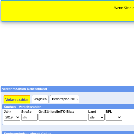
Wenn Sie die
Verkehrszahlen Deutschland
Vergleich
Bedarfsplan 2016
Verkehrszahlen
Suchen - Verkehszahlen
Jahr
Straße
Ort|Zählstelle|TK-Blatt
Land
BPL
Suchergebnisse einschränken