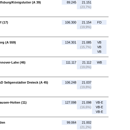
fsburg/Königslutter (A 39)
89.245
21.151
(23,7%)
f (17)
106.300
21.154
FD
(19,9%)
erg (A 559)
134.301
21.085
VB
(15,7%)
VB
VB
nnover-Lahe (46)
111.117
21.112
WB
(19,0%)
AD Seligenstädter Dreieck (A 45)
106.248
21.037
(19,8%)
ausen-Holten (11)
127.098
21.098
VB-E
(16,6%)
VB-E
VB-E
aden
99.064
21.002
(21,2%)