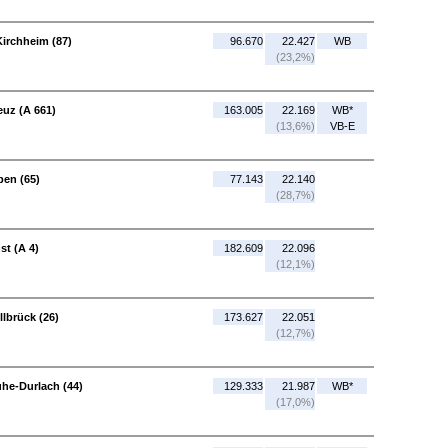
Kirchheim (87)
96.670
22.427
WB
(23,2%)
euz (A 661)
163.005
22.169
WB*
(13,6%)
VB-E
ben (65)
77.143
22.140
(28,7%)
st (A 4)
182.609
22.096
(12,1%)
lbrück (26)
173.627
22.051
(12,7%)
uhe-Durlach (44)
129.333
21.987
WB*
(17,0%)