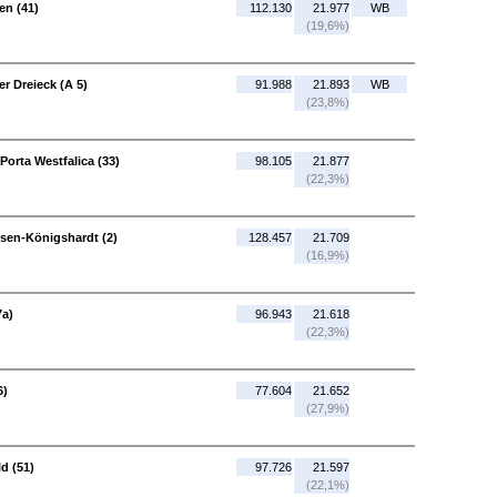
en (41)
112.130
21.977
WB
(19,6%)
r Dreieck (A 5)
91.988
21.893
WB
(23,8%)
orta Westfalica (33)
98.105
21.877
(22,3%)
sen-Königshardt (2)
128.457
21.709
(16,9%)
7a)
96.943
21.618
(22,3%)
6)
77.604
21.652
(27,9%)
d (51)
97.726
21.597
(22,1%)