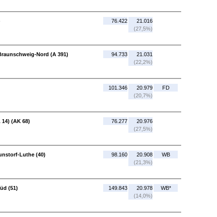
)
76.422
21.016
(27,5%)
Braunschweig-Nord (A 391)
94.733
21.031
(22,2%)
101.346
20.979
FD
(20,7%)
 14) (AK 68)
76.277
20.976
(27,5%)
unstorf-Luthe (40)
98.160
20.908
WB
(21,3%)
üd (51)
149.843
20.978
WB*
(14,0%)