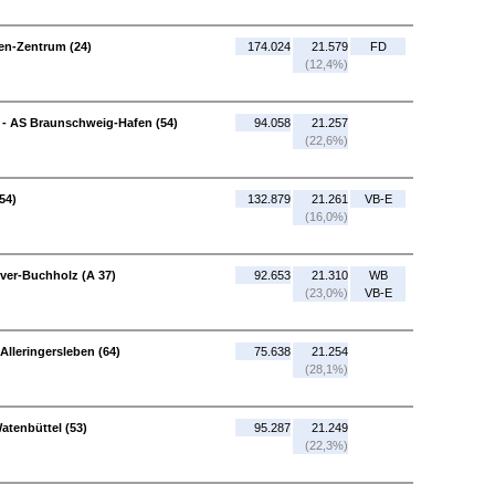
en-Zentrum (24)
174.024
21.579
FD
(12,4%)
 - AS Braunschweig-Hafen (54)
94.058
21.257
(22,6%)
54)
132.879
21.261
VB-E
(16,0%)
ver-Buchholz (A 37)
92.653
21.310
WB
(23,0%)
VB-E
Alleringersleben (64)
75.638
21.254
(28,1%)
atenbüttel (53)
95.287
21.249
(22,3%)