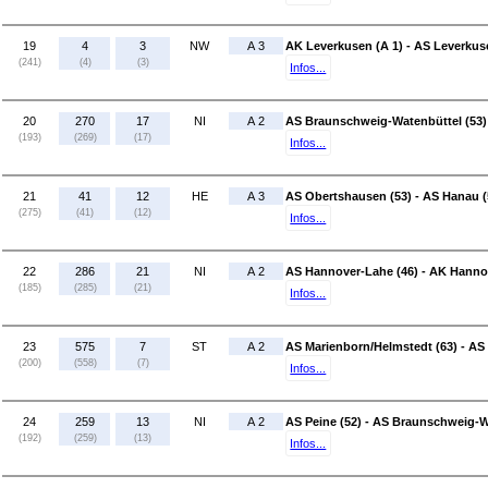
19
4
3
NW
A 3
AK Leverkusen (A 1) - AS Leverkus
(241)
(4)
(3)
Infos...
20
270
17
NI
A 2
AS Braunschweig-Watenbüttel (53)
(193)
(269)
(17)
Infos...
21
41
12
HE
A 3
AS Obertshausen (53) - AS Hanau (
(275)
(41)
(12)
Infos...
22
286
21
NI
A 2
AS Hannover-Lahe (46) - AK Hanno
(185)
(285)
(21)
Infos...
23
575
7
ST
A 2
AS Marienborn/Helmstedt (63) - AS 
(200)
(558)
(7)
Infos...
24
259
13
NI
A 2
AS Peine (52) - AS Braunschweig-W
(192)
(259)
(13)
Infos...