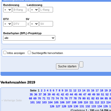
Bundesrang Landesrang
|
DTV SV
|
Bedarfsplan (BPL)-Projekttyp
Infos anzeigen
Suchbegriffe hervorheben
Verkehrszahlen 2019
Seite 1
2
3
4
5
6
7
8
9
10
11
12
13
14
15
16
17
18
19
2
35
36
37
38
39
40
41
42
43
44
45
46
47
48
49
50
51
52
68
69
70
71
72
73
74
75
76
77
78
79
80
81
82
83
84
85
8
< Vorherige Seite
101
102
103
104
105
106
107
108
109
110
111
112
113
114
126
127
128
129
130
131
132
133
134
135
1
(Ergebnisse
1
-
100
von
14.284
a