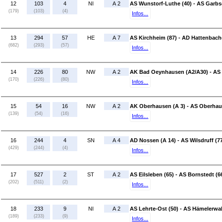
12
103
4
NI
A 2
AS Wunstorf-Luthe (40) - AS Garbs
(179)
(103)
(4)
Infos...
13
294
57
HE
A 7
AS Kirchheim (87) - AD Hattenbache
(682)
(293)
(57)
Infos...
14
226
80
NW
A 2
AK Bad Oeynhausen (A2/A30) - AS P
(170)
(226)
(80)
Infos...
15
54
16
NW
A 2
AK Oberhausen (A 3) - AS Oberhau
(139)
(54)
(16)
Infos...
16
244
4
SN
A 4
AD Nossen (A 14) - AS Wilsdruff (7
(429)
(244)
(4)
Infos...
17
527
2
ST
A 2
AS Eilsleben (65) - AS Bornstedt (6
(202)
(511)
(2)
Infos...
18
233
9
NI
A 2
AS Lehrte-Ost (50) - AS Hämelerwal
(189)
(233)
(9)
Infos...