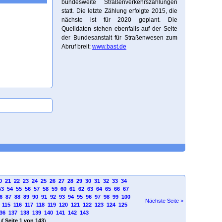
bundesweite Straßenverkehrszählungen
statt. Die letzte Zählung erfolgte 2015, die
nächste ist für 2020 geplant. Die
Quelldaten stehen ebenfalls auf der Seite
der Bundesanstalt für Straßenwesen zum
Abruf breit:
www.bast.de
0
21
22
23
24
25
26
27
28
29
30
31
32
33
34
53
54
55
56
57
58
59
60
61
62
63
64
65
66
67
6
87
88
89
90
91
92
93
94
95
96
97
98
99
100
Nächste Seite >
115
116
117
118
119
120
121
122
123
124
125
36
137
138
139
140
141
142
143
uf
Seite 1 von 143
)