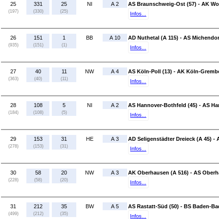
25
331
25
NI
A 2
AS Braunschweig-Ost (57) - AK Wol
(197)
(330)
(25)
Infos...
26
151
1
BB
A 10
AD Nuthetal (A 115) - AS Michendor
(935)
(151)
(1)
Infos...
27
40
11
NW
A 4
AS Köln-Poll (13) - AK Köln-Gremb
(363)
(40)
(11)
Infos...
28
108
5
NI
A 2
AS Hannover-Bothfeld (45) - AS Ha
(184)
(108)
(5)
Infos...
29
153
31
HE
A 3
AD Seligenstädter Dreieck (A 45) - 
(278)
(153)
(31)
Infos...
30
58
20
NW
A 3
AK Oberhausen (A 516) - AS Oberh
(228)
(58)
(20)
Infos...
31
212
35
BW
A 5
AS Rastatt-Süd (50) - BS Baden-B
(499)
(212)
(35)
Infos...