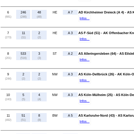
6
246
48
HE
A 7
AD Kirchheimer Dreieck (A 4) - AS 
(681)
(246)
(48)
Infos...
7
11
2
HE
A 3
AS F-Süd (51) - AK Offenbacher Kr
(273)
(11)
(2)
Infos...
8
533
3
ST
A 2
AS Alleringersleben (64) - AS Eilsle
(201)
(516)
(3)
Infos...
9
2
2
NW
A 3
AS Köln-Dellbrück (26) - AK Köln-O
(244)
(2)
(2)
Infos...
10
5
4
NW
A 3
AS Köln-Mülheim (25) - AS Köln-Del
(243)
(5)
(4)
Infos...
11
51
8
BW
A 5
AS Karlsruhe-Nord (43) - AS Karlsr
(492)
(51)
(8)
Infos...