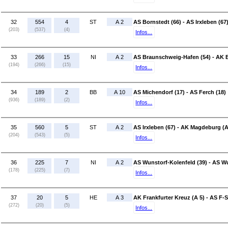
32
554
4
ST
A 2
AS Bornstedt (66) - AS Irxleben (67
(203)
(537)
(4)
Infos...
33
266
15
NI
A 2
AS Braunschweig-Hafen (54) - AK 
(194)
(266)
(15)
Infos...
34
189
2
BB
A 10
AS Michendorf (17) - AS Ferch (18)
(936)
(189)
(2)
Infos...
35
560
5
ST
A 2
AS Irxleben (67) - AK Magdeburg (A
(204)
(543)
(5)
Infos...
36
225
7
NI
A 2
AS Wunstorf-Kolenfeld (39) - AS W
(178)
(225)
(7)
Infos...
37
20
5
HE
A 3
AK Frankfurter Kreuz (A 5) - AS F-S
(272)
(20)
(5)
Infos...