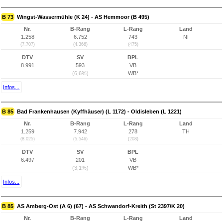
B 73
Wingst-Wassermühle (K 24) - AS Hemmoor (B 495)
Nr.
B-Rang
L-Rang
Land
1.258
6.752
743
NI
(7.707)
(4.366)
(475)
DTV
SV
BPL
8.991
593
VB
(6,6%)
WB*
Infos...
B 85
Bad Frankenhausen (Kyffhäuser) (L 1172) - Oldisleben (L 1221)
Nr.
B-Rang
L-Rang
Land
1.259
7.942
278
TH
(8.025)
(5.546)
(208)
DTV
SV
BPL
6.497
201
VB
(3,1%)
WB*
Infos...
B 85
AS Amberg-Ost (A 6) (67) - AS Schwandorf-Kreith (St 2397/K 20)
Nr.
B-Rang
L-Rang
Land