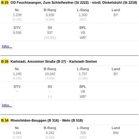
B 25
OD Feuchtwangen, Zum Schleifweiher (St 2222) - nördl. Dinkelsbühl (St 2218)
Nr.
B-Rang
L-Rang
Land
1.239
6.935
1.300
BY
(5.191)
(4.548)
(887)
DTV
SV
BPL
8.596
937
VB
(10,9%)
WB*
Infos...
B 26
Karlstadt, Amsteiner Straße (B 27) - Karlstadt-Stetten
Nr.
B-Rang
L-Rang
Land
1.240
10.042
1.757
BY
(5.256)
(7.638)
(1.344)
DTV
SV
BPL
-
-
VB
(-)
WB*
Infos...
B 34
Rheinfelden-Beuggen (B 316) - Wehr (B 518)
Nr.
B-Rang
L-Rang
Land
1.241
5.262
715
BW
(5.761)
(2.894)
(567)