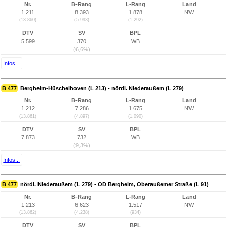
Nr.
B-Rang
L-Rang
Land
1.211
8.393
1.878
NW
(13.860)
(5.993)
(1.292)
DTV
SV
BPL
5.599
370
WB
(6,6%)
Infos...
B 477
Bergheim-Hüschelhoven (L 213) - nördl. Niederaußem (L 279)
Nr.
B-Rang
L-Rang
Land
1.212
7.286
1.675
NW
(13.861)
(4.897)
(1.090)
DTV
SV
BPL
7.873
732
WB
(9,3%)
Infos...
B 477
nördl. Niederaußem (L 279) - OD Bergheim, Oberaußemer Straße (L 91)
Nr.
B-Rang
L-Rang
Land
1.213
6.623
1.517
NW
(13.862)
(4.238)
(934)
DTV
SV
BPL