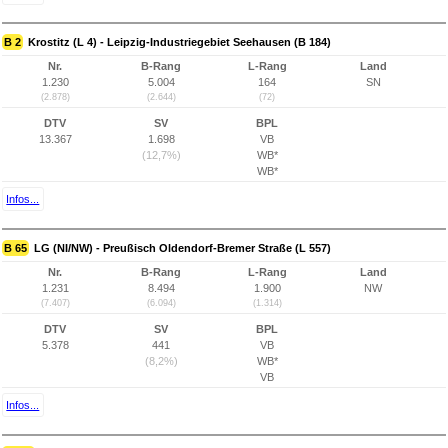
B 2
Krostitz (L 4) - Leipzig-Industriegebiet Seehausen (B 184)
Nr.
B-Rang
L-Rang
Land
1.230
5.004
164
SN
(2.878)
(2.644)
(72)
DTV
SV
BPL
13.367
1.698
VB
(12,7%)
WB*
WB*
Infos...
B 65
LG (NI/NW) - Preußisch Oldendorf-Bremer Straße (L 557)
Nr.
B-Rang
L-Rang
Land
1.231
8.494
1.900
NW
(7.407)
(6.094)
(1.314)
DTV
SV
BPL
5.378
441
VB
(8,2%)
WB*
VB
Infos...