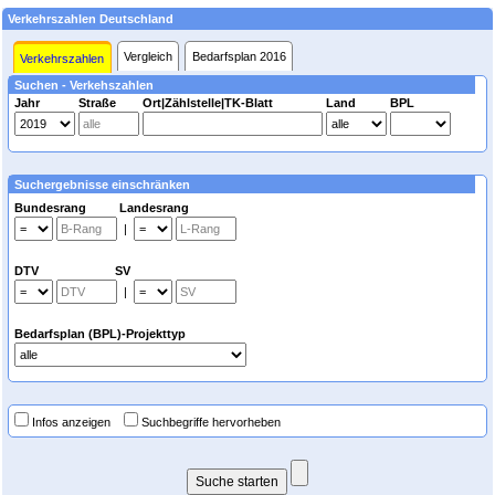
Verkehrszahlen Deutschland
Vergleich
Bedarfsplan 2016
Verkehrszahlen
Suchen - Verkehszahlen
Jahr
Straße
Ort|Zählstelle|TK-Blatt
Land
BPL
Suchergebnisse einschränken
Bundesrang Landesrang
|
DTV SV
|
Bedarfsplan (BPL)-Projekttyp
Infos anzeigen
Suchbegriffe hervorheben