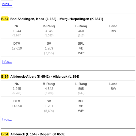
Infos...
B 34
Bad Säckingen, Konz (L 152) - Murg, Harpolingen (K 6541)
Nr.
B-Rang
L-Rang
Land
1.244
3.845
460
BW
(5.764)
(1.533)
(313)
DTV
SV
BPL
17.619
1.269
VB
(7,2%)
WB*
Infos...
B 34
Albbruck-Albert (K 6542) - Albbruck (L 154)
Nr.
B-Rang
L-Rang
Land
1.245
4.642
595
BW
(5.766)
(2.289)
(447)
DTV
SV
BPL
14.550
1.251
VB
(8,6%)
WB*
Infos...
B 34
Albbruck (L 154) - Dogern (K 6589)