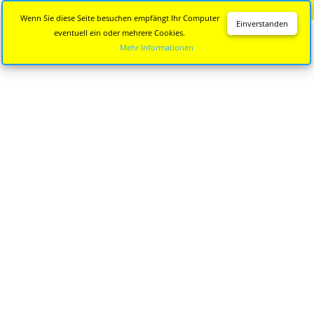
Diese Seite wird nicht mehr aktualisiert.
Zur neuen Seite
Wenn Sie diese Seite besuchen empfängt Ihr Computer
Einverstanden
eventuell ein oder mehrere Cookies.
Mehr Informationen