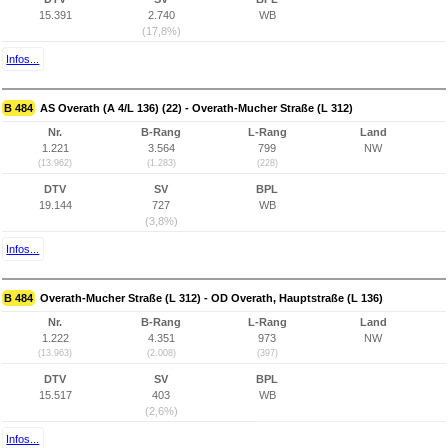
15.391
2.740
WB
(17,8%)
Infos...
B 484
AS Overath (A 4/L 136) (22) - Overath-Mucher Straße (L 312)
Nr.
B-Rang
L-Rang
Land
1.221
3.564
799
NW
(13.962)
(1.283)
(228)
DTV
SV
BPL
19.144
727
WB
(3,8%)
Infos...
B 484
Overath-Mucher Straße (L 312) - OD Overath, Hauptstraße (L 136)
Nr.
B-Rang
L-Rang
Land
1.222
4.351
973
NW
(13.963)
(2.008)
(397)
DTV
SV
BPL
15.517
403
WB
(2,6%)
Infos...