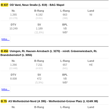
B 437
OD Varel, Neue Straße (L 819) - BAG Wapel
Nr.
B-Rang
L-Rang
Land
1.265
6.192
663
NI
(13.276)
(3.811)
(396)
DTV
SV
BPL
10.249
1.189
VB
(11,6%)
WB*
Infos...
B 456
Usingen, Ri. Hausen-Arnsbach (L 3270) - nördl. Grävenwiesbach, Ri.
Brandoberndorf (L 3055)
Nr.
B-Rang
L-Rang
Land
1.266
7.211
657
HE
(13.446)
(4.822)
(641)
DTV
SV
BPL
8.008
472
VB
(5,9%)
WB*
Infos...
B 79
AS Wolfenbüttel-Nord (A 395) - Wolfenbüttel-Grüner Platz (L 614/K 88)
Nr.
B-Rang
L-Rang
Land