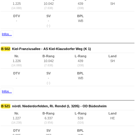
1.225
10.042
439
SH
(14.088)
(7.638)
(338)
DTV
SV
BPL
-
-
WB
(-)
Infos...
B 502
Kiel-Franziusallee - AS Kiel-Klausdorfer Weg (K 1)
Nr.
B-Rang
L-Rang
Land
1.226
10.042
439
SH
(14.089)
(7.638)
(338)
DTV
SV
BPL
-
-
WB
(-)
Infos...
B 521
nördl. Niederdorfelden, Ri. Rendel (L 3205) - OD Büdesheim
Nr.
B-Rang
L-Rang
Land
1.227
6.337
539
HE
(14.238)
(3.954)
(524)
DTV
SV
BPL