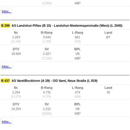
(7,5%)
WB*
Infos...
B 299
AS Landshut-Piflas (B 15) - Landshut-Niedermayerstraße (West) (L 2045)
Nr.
B-Rang
L-Rang
Land
1.263
3.644
661
BY
(12.206)
(1.358)
(259)
DTV
SV
BPL
18.684
1.327
VB
(7,1%)
WB*
Infos...
B 437
AS Varel/Bockhorn (A 29) - OD Varel, Neue Straße (L 819)
Nr.
B-Rang
L-Rang
Land
1.264
4.731
474
NI
(13.275)
(2.374)
(209)
DTV
SV
BPL
14.254
1.212
VB
(8,5%)
WB*
Infos...