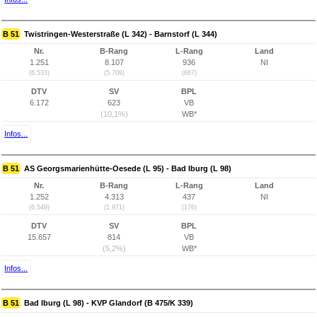
B 51
Twistringen-Westerstraße (L 342) - Barnstorf (L 344)
Nr.
B-Rang
L-Rang
Land
1.251
8.107
936
NI
(6.533)
(5.709)
(667)
DTV
SV
BPL
6.172
623
VB
(10,1%)
WB*
Infos...
B 51
AS Georgsmarienhütte-Oesede (L 95) - Bad Iburg (L 98)
Nr.
B-Rang
L-Rang
Land
1.252
4.313
437
NI
(6.549)
(1.971)
(176)
DTV
SV
BPL
15.657
814
VB
(5,2%)
WB*
Infos...
B 51
Bad Iburg (L 98) - KVP Glandorf (B 475/K 339)