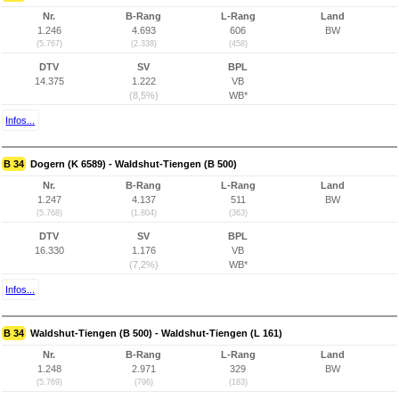
Nr.
B-Rang
L-Rang
Land
1.246
4.693
606
BW
(5.767)
(2.338)
(458)
DTV
SV
BPL
14.375
1.222
VB
(8,5%)
WB*
Infos...
B 34
Dogern (K 6589) - Waldshut-Tiengen (B 500)
Nr.
B-Rang
L-Rang
Land
1.247
4.137
511
BW
(5.768)
(1.804)
(363)
DTV
SV
BPL
16.330
1.176
VB
(7,2%)
WB*
Infos...
B 34
Waldshut-Tiengen (B 500) - Waldshut-Tiengen (L 161)
Nr.
B-Rang
L-Rang
Land
1.248
2.971
329
BW
(5.769)
(796)
(183)