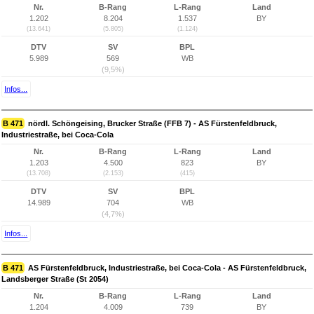
Nr.
B-Rang
L-Rang
Land
1.202
8.204
1.537
BY
(13.641)
(5.805)
(1.124)
DTV
SV
BPL
5.989
569
WB
(9,5%)
Infos...
B 471
nördl. Schöngeising, Brucker Straße (FFB 7) - AS Fürstenfeldbruck,
Industriestraße, bei Coca-Cola
Nr.
B-Rang
L-Rang
Land
1.203
4.500
823
BY
(13.708)
(2.153)
(415)
DTV
SV
BPL
14.989
704
WB
(4,7%)
Infos...
B 471
AS Fürstenfeldbruck, Industriestraße, bei Coca-Cola - AS Fürstenfeldbruck,
Landsberger Straße (St 2054)
Nr.
B-Rang
L-Rang
Land
1.204
4.009
739
BY