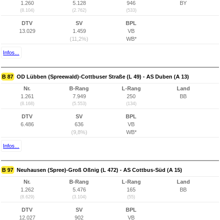
1.260
5.128
946
BY
(8.104)
(2.762)
(533)
DTV
SV
BPL
13.029
1.459
VB
(11,2%)
WB*
Infos...
B 87
OD Lübben (Spreewald)-Cottbuser Straße (L 49) - AS Duben (A 13)
Nr.
B-Rang
L-Rang
Land
1.261
7.949
250
BB
(8.168)
(5.553)
(134)
DTV
SV
BPL
6.486
636
VB
(9,8%)
WB*
Infos...
B 97
Neuhausen (Spree)-Groß Oßnig (L 472) - AS Cottbus-Süd (A 15)
Nr.
B-Rang
L-Rang
Land
1.262
5.476
165
BB
(8.629)
(3.104)
(55)
DTV
SV
BPL
12.027
902
VB