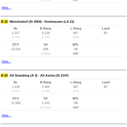
Infos...
B 15
Münchsdorf (St 2054) - Kumhausen (LA 21)
Nr.
B-Rang
L-Rang
Land
1.237
5.129
947
BY
(4.764)
(2.763)
(534)
DTV
SV
BPL
13.024
638
VB
(4,9%)
WB*
Infos...
B 20
AS Straubing (A 3) - AS Ascha (St 2147)
Nr.
B-Rang
L-Rang
Land
1.238
5.304
987
BY
(5.097)
(2.936)
(574)
DTV
SV
BPL
12.509
2.152
VB
(17,2%)
WB*
Infos...