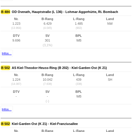
B 484
OD Overath, Hauptstraße (L 136) - Lohmar-Aggerhütte, Ri. Bombach
Nr.
B-Rang
L-Rang
Land
1.223
6.429
1.485
NW
(13.964)
(4.045)
(902)
DTV
SV
BPL
9.696
301
WB
(3,1%)
Infos...
B 502
AS Kiel-Theodor-Heuss-Ring (B 202) - Kiel-Garden-Ost (K 21)
Nr.
B-Rang
L-Rang
Land
1.224
10.042
439
SH
(14.087)
(7.638)
(338)
DTV
SV
BPL
-
-
WB
(-)
Infos...
B 502
Kiel-Garden-Ost (K 21) - Kiel-Franziusallee
Nr.
B-Rang
L-Rang
Land