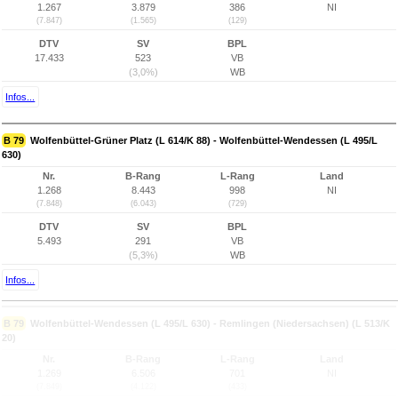
1.267
3.879
386
NI
(7.847)
(1.565)
(129)
DTV
SV
BPL
17.433
523
VB
(3,0%)
WB
Infos...
B 79
Wolfenbüttel-Grüner Platz (L 614/K 88) - Wolfenbüttel-Wendessen (L 495/L
630)
Nr.
B-Rang
L-Rang
Land
1.268
8.443
998
NI
(7.848)
(6.043)
(729)
DTV
SV
BPL
5.493
291
VB
(5,3%)
WB
Infos...
B 79
Wolfenbüttel-Wendessen (L 495/L 630) - Remlingen (Niedersachsen) (L 513/K
20)
Nr.
B-Rang
L-Rang
Land
1.269
6.506
701
NI
(7.849)
(4.122)
(433)