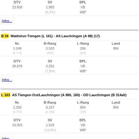
DTV
SV
BPL
23.608
1.983
VB
(8,4%)
WB*
Infos...
B 34
Waldshut-Tiengen (L 161) - AS Lauchringen (A 98) (17)
Nr.
B-Rang
L-Rang
Land
1.249
2.533
256
BW
(5.771)
(507)
(113)
DTV
SV
BPL
28.878
2.252
VB
(7,8%)
WB*
Infos...
L 163
AS Tiengen-Ost/Lauchringen (A 98/L 160) - OD Lauchringen (B 314alt)
Nr.
B-Rang
L-Rang
Land
1.250
6.167
854
BW
(5.772)
(3.786)
(705)
DTV
SV
BPL
10.303
1.525
VB
(14,8%)
WB*
Infos...