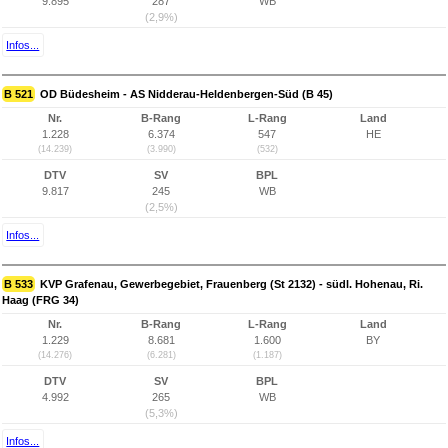
9.895
287
WB
(2,9%)
Infos...
B 521
OD Büdesheim - AS Nidderau-Heldenbergen-Süd (B 45)
Nr.
B-Rang
L-Rang
Land
1.228
6.374
547
HE
(14.239)
(3.990)
(532)
DTV
SV
BPL
9.817
245
WB
(2,5%)
Infos...
B 533
KVP Grafenau, Gewerbegebiet, Frauenberg (St 2132) - südl. Hohenau, Ri.
Haag (FRG 34)
Nr.
B-Rang
L-Rang
Land
1.229
8.681
1.600
BY
(14.276)
(6.281)
(1.187)
DTV
SV
BPL
4.992
265
WB
(5,3%)
Infos...