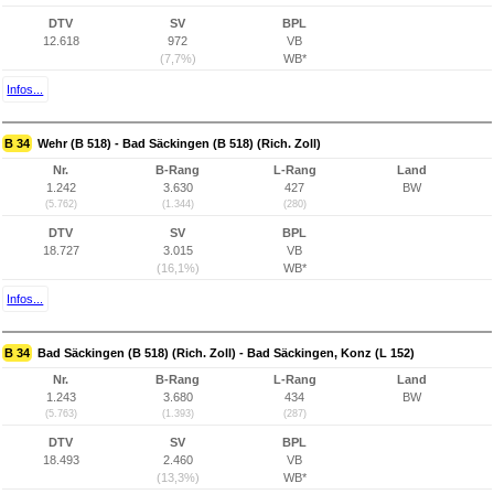
DTV
SV
BPL
12.618
972
VB
(7,7%)
WB*
Infos...
B 34
Wehr (B 518) - Bad Säckingen (B 518) (Rich. Zoll)
Nr.
B-Rang
L-Rang
Land
1.242
3.630
427
BW
(5.762)
(1.344)
(280)
DTV
SV
BPL
18.727
3.015
VB
(16,1%)
WB*
Infos...
B 34
Bad Säckingen (B 518) (Rich. Zoll) - Bad Säckingen, Konz (L 152)
Nr.
B-Rang
L-Rang
Land
1.243
3.680
434
BW
(5.763)
(1.393)
(287)
DTV
SV
BPL
18.493
2.460
VB
(13,3%)
WB*