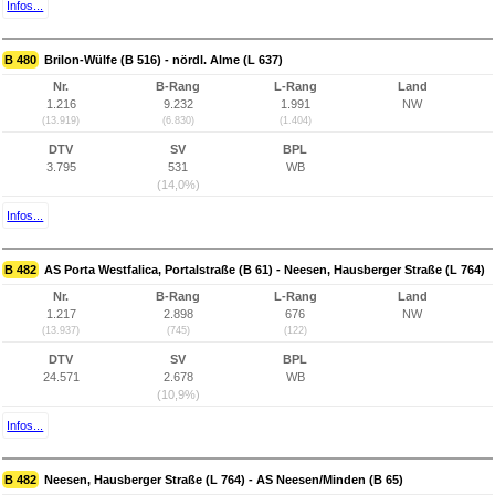
Infos...
B 480
Brilon-Wülfe (B 516) - nördl. Alme (L 637)
Nr.
B-Rang
L-Rang
Land
1.216
9.232
1.991
NW
(13.919)
(6.830)
(1.404)
DTV
SV
BPL
3.795
531
WB
(14,0%)
Infos...
B 482
AS Porta Westfalica, Portalstraße (B 61) - Neesen, Hausberger Straße (L 764)
Nr.
B-Rang
L-Rang
Land
1.217
2.898
676
NW
(13.937)
(745)
(122)
DTV
SV
BPL
24.571
2.678
WB
(10,9%)
Infos...
B 482
Neesen, Hausberger Straße (L 764) - AS Neesen/Minden (B 65)