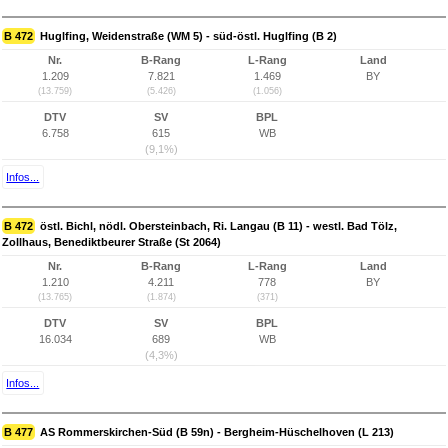
B 472
Huglfing, Weidenstraße (WM 5) - süd-östl. Huglfing (B 2)
Nr.
B-Rang
L-Rang
Land
1.209
7.821
1.469
BY
(13.759)
(5.426)
(1.056)
DTV
SV
BPL
6.758
615
WB
(9,1%)
Infos...
B 472
östl. Bichl, nödl. Obersteinbach, Ri. Langau (B 11) - westl. Bad Tölz,
Zollhaus, Benediktbeurer Straße (St 2064)
Nr.
B-Rang
L-Rang
Land
1.210
4.211
778
BY
(13.765)
(1.874)
(371)
DTV
SV
BPL
16.034
689
WB
(4,3%)
Infos...
B 477
AS Rommerskirchen-Süd (B 59n) - Bergheim-Hüschelhoven (L 213)