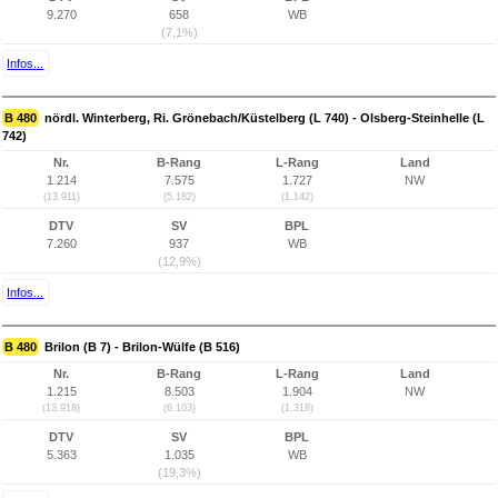
9.270
658
WB
(7,1%)
Infos...
B 480
nördl. Winterberg, Ri. Grönebach/Küstelberg (L 740) - Olsberg-Steinhelle (L
742)
Nr.
B-Rang
L-Rang
Land
1.214
7.575
1.727
NW
(13.911)
(5.182)
(1.142)
DTV
SV
BPL
7.260
937
WB
(12,9%)
Infos...
B 480
Brilon (B 7) - Brilon-Wülfe (B 516)
Nr.
B-Rang
L-Rang
Land
1.215
8.503
1.904
NW
(13.918)
(6.103)
(1.318)
DTV
SV
BPL
5.363
1.035
WB
(19,3%)