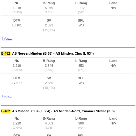
Nr.
B-Rang
L-Rang
Land
1.218
5.079
1.168
NW
(13.938)
(2.714)
(587)
DTV
SV
BPL
13.161
2.093
WB
(15,9%)
Infos...
B 482
AS Neesen/Minden (B 65) - AS Minden, Clus (L 534)
Nr.
B-Rang
L-Rang
Land
1.219
3.846
853
NW
(13.939)
(1.534)
(279)
DTV
SV
BPL
17.617
2.836
WB
(16,1%)
Infos...
B 482
AS Minden, Clus (L 534) - AS Minden-Nord, Cammer Straße (K 6)
Nr.
B-Rang
L-Rang
Land
1.220
4.389
980
NW
(13.940)
(2.046)
(404)
DTV
SV
BPL