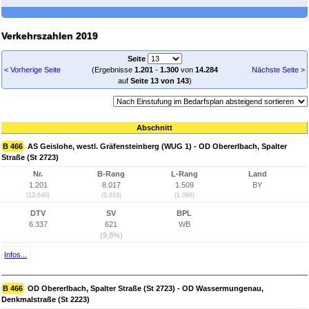
Verkehrszahlen 2019
Seite
< Vorherige Seite
(Ergebnisse
1.201
-
1.300
von
14.284
Nächste Seite >
auf
Seite 13 von 143
)
Abschnitt
B 466
AS Geislohe, westl. Gräfensteinberg (WUG 1) - OD Obererlbach, Spalter
Straße (St 2723)
Nr.
B-Rang
L-Rang
Land
1.201
8.017
1.509
BY
(13.640)
(5.619)
(1.096)
DTV
SV
BPL
6.337
621
WB
(9,8%)
Infos...
B 466
OD Obererlbach, Spalter Straße (St 2723) - OD Wassermungenau,
Denkmalstraße (St 2223)