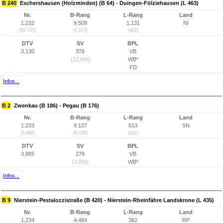
B 240
Eschershausen (Holzminden) (B 64) - Duingen-Fölziehausen (L 463)
Nr.
B-Rang
L-Rang
Land
1.232
9.509
1.131
NI
(10.737)
(7.107)
(862)
DTV
SV
BPL
3.130
376
VB
(12,0%)
WB*
FD
Infos...
B 2
Zwenkau (B 186) - Pegau (B 176)
Nr.
B-Rang
L-Rang
Land
1.233
9.137
513
SN
(2.888)
(6.736)
(421)
DTV
SV
BPL
3.985
279
VB
(7,0%)
WB*
Infos...
B 9
Nierstein-Pestalozzistraße (B 420) - Nierstein-Rheinfähre Landskrone (L 435)
Nr.
B-Rang
L-Rang
Land
1.234
4.484
362
RP