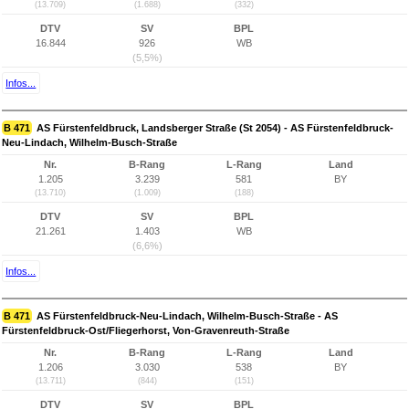
(13.709)
(1.688)
(332)
DTV
SV
BPL
16.844
926
WB
(5,5%)
Infos...
B 471
AS Fürstenfeldbruck, Landsberger Straße (St 2054) - AS Fürstenfeldbruck-
Neu-Lindach, Wilhelm-Busch-Straße
Nr.
B-Rang
L-Rang
Land
1.205
3.239
581
BY
(13.710)
(1.009)
(188)
DTV
SV
BPL
21.261
1.403
WB
(6,6%)
Infos...
B 471
AS Fürstenfeldbruck-Neu-Lindach, Wilhelm-Busch-Straße - AS
Fürstenfeldbruck-Ost/Fliegerhorst, Von-Gravenreuth-Straße
Nr.
B-Rang
L-Rang
Land
1.206
3.030
538
BY
(13.711)
(844)
(151)
DTV
SV
BPL