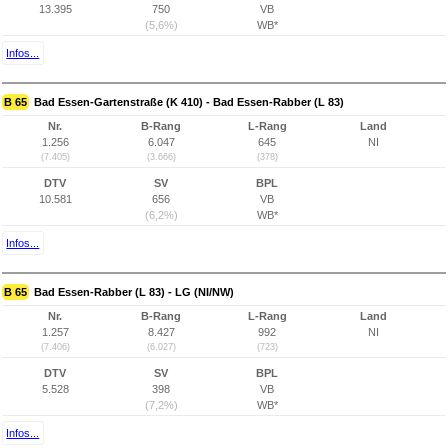
13.395
750
VB
(5,6%)
WB*
Infos...
B 65
Bad Essen-Gartenstraße (K 410) - Bad Essen-Rabber (L 83)
Nr.
B-Rang
L-Rang
Land
1.256
6.047
645
NI
(7.405)
(3.666)
(378)
DTV
SV
BPL
10.581
656
VB
(6,2%)
WB*
Infos...
B 65
Bad Essen-Rabber (L 83) - LG (NI/NW)
Nr.
B-Rang
L-Rang
Land
1.257
8.427
992
NI
(7.406)
(6.027)
(723)
DTV
SV
BPL
5.528
398
VB
(7,2%)
WB*
Infos...