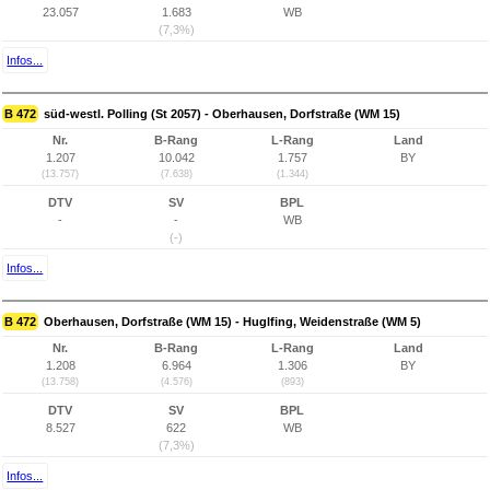
23.057
1.683
WB
(7,3%)
Infos...
B 472
süd-westl. Polling (St 2057) - Oberhausen, Dorfstraße (WM 15)
Nr.
B-Rang
L-Rang
Land
1.207
10.042
1.757
BY
(13.757)
(7.638)
(1.344)
DTV
SV
BPL
-
-
WB
(-)
Infos...
B 472
Oberhausen, Dorfstraße (WM 15) - Huglfing, Weidenstraße (WM 5)
Nr.
B-Rang
L-Rang
Land
1.208
6.964
1.306
BY
(13.758)
(4.576)
(893)
DTV
SV
BPL
8.527
622
WB
(7,3%)
Infos...