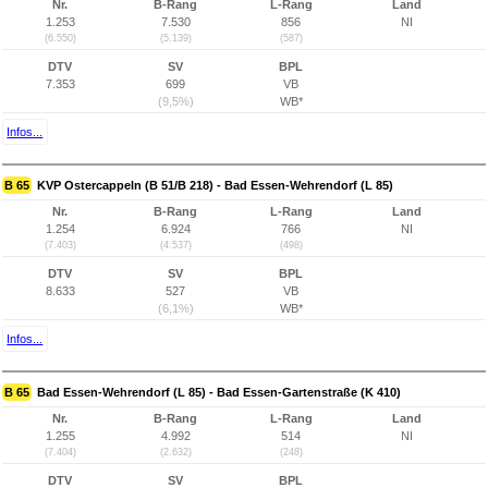
Nr.
B-Rang
L-Rang
Land
1.253
7.530
856
NI
(6.550)
(5.139)
(587)
DTV
SV
BPL
7.353
699
VB
(9,5%)
WB*
Infos...
B 65
KVP Ostercappeln (B 51/B 218) - Bad Essen-Wehrendorf (L 85)
Nr.
B-Rang
L-Rang
Land
1.254
6.924
766
NI
(7.403)
(4.537)
(498)
DTV
SV
BPL
8.633
527
VB
(6,1%)
WB*
Infos...
B 65
Bad Essen-Wehrendorf (L 85) - Bad Essen-Gartenstraße (K 410)
Nr.
B-Rang
L-Rang
Land
1.255
4.992
514
NI
(7.404)
(2.632)
(248)
DTV
SV
BPL