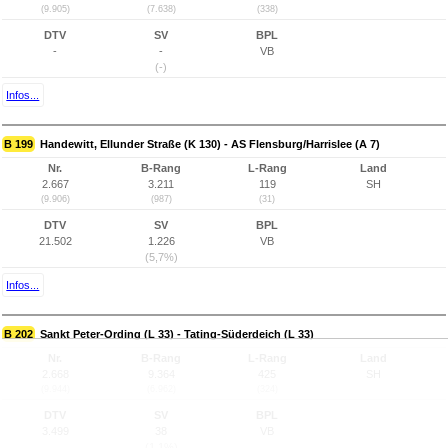
(9.905)
(7.638)
(338)
DTV
SV
BPL
-
-
VB
(-)
Infos...
B 199
Handewitt, Ellunder Straße (K 130) - AS Flensburg/Harrislee (A 7)
Nr.
B-Rang
L-Rang
Land
2.667
3.211
119
SH
(9.906)
(987)
(31)
DTV
SV
BPL
21.502
1.226
VB
(5,7%)
Infos...
B 202
Sankt Peter-Ording (L 33) - Tating-Süderdeich (L 33)
Nr.
B-Rang
L-Rang
Land
2.668
9.364
425
SH
(9.944)
(6.962)
(324)
DTV
SV
BPL
3.499
38
VB
(1,1%)