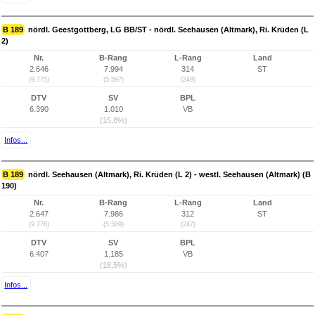
B 189
nördl. Geestgottberg, LG BB/ST - nördl. Seehausen (Altmark), Ri. Krüden (L
2)
Nr.
B-Rang
L-Rang
Land
2.646
7.994
314
ST
(9.775)
(5.597)
(249)
DTV
SV
BPL
6.390
1.010
VB
(15,8%)
Infos...
B 189
nördl. Seehausen (Altmark), Ri. Krüden (L 2) - westl. Seehausen (Altmark) (B
190)
Nr.
B-Rang
L-Rang
Land
2.647
7.986
312
ST
(9.776)
(5.589)
(247)
DTV
SV
BPL
6.407
1.185
VB
(18,5%)
Infos...