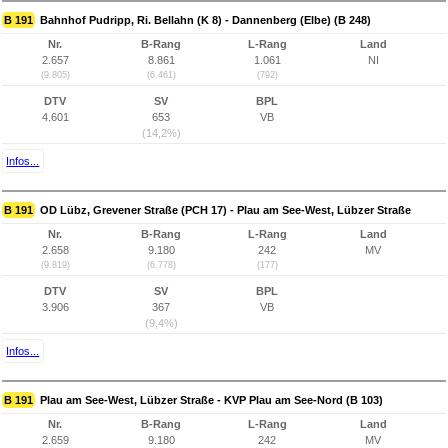
B 191
Bahnhof Pudripp, Ri. Bellahn (K 8) - Dannenberg (Elbe) (B 248)
Nr.
B-Rang
L-Rang
Land
2.657
8.861
1.061
NI
(9.805)
(6.461)
(792)
DTV
SV
BPL
4.601
653
VB
(14,2%)
Infos...
B 191
OD Lübz, Grevener Straße (PCH 17) - Plau am See-West, Lübzer Straße
Nr.
B-Rang
L-Rang
Land
2.658
9.180
242
MV
(9.819)
(6.778)
(177)
DTV
SV
BPL
3.906
367
VB
(9,4%)
Infos...
B 191
Plau am See-West, Lübzer Straße - KVP Plau am See-Nord (B 103)
Nr.
B-Rang
L-Rang
Land
2.659
9.180
242
MV