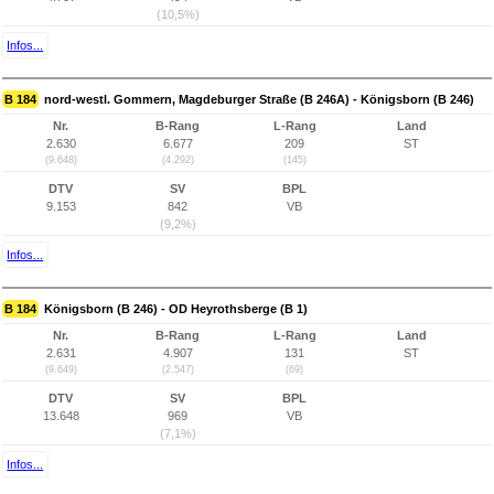
(10,5%)
Infos...
B 184
nord-westl. Gommern, Magdeburger Straße (B 246A) - Königsborn (B 246)
Nr.
B-Rang
L-Rang
Land
2.630
6.677
209
ST
(9.648)
(4.292)
(145)
DTV
SV
BPL
9.153
842
VB
(9,2%)
Infos...
B 184
Königsborn (B 246) - OD Heyrothsberge (B 1)
Nr.
B-Rang
L-Rang
Land
2.631
4.907
131
ST
(9.649)
(2.547)
(69)
DTV
SV
BPL
13.648
969
VB
(7,1%)
Infos...