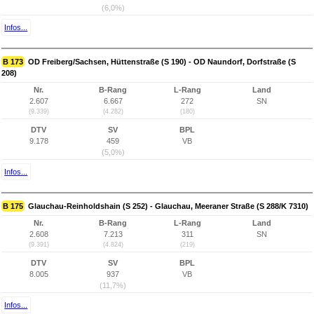
(6,0%)
Infos...
B 173
OD Freiberg/Sachsen, Hüttenstraße (S 190) - OD Naundorf, Dorfstraße (S
208)
Nr.
B-Rang
L-Rang
Land
2.607
6.667
272
SN
(9.339)
(4.282)
(180)
DTV
SV
BPL
9.178
459
VB
(5,0%)
Infos...
B 175
Glauchau-Reinholdshain (S 252) - Glauchau, Meeraner Straße (S 288/K 7310)
Nr.
B-Rang
L-Rang
Land
2.608
7.213
311
SN
(9.391)
(4.824)
(219)
DTV
SV
BPL
8.005
937
VB
(11,7%)
Infos...