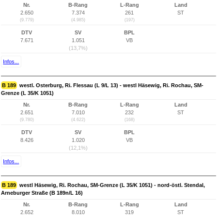
Nr.
B-Rang
L-Rang
Land
2.650
7.374
261
ST
(9.779)
(4.985)
(197)
DTV
SV
BPL
7.671
1.051
VB
(13,7%)
Infos...
B 189
westl. Osterburg, Ri. Flessau (L 9/L 13) - westl Häsewig, Ri. Rochau, SM-
Grenze (L 35/K 1051)
Nr.
B-Rang
L-Rang
Land
2.651
7.010
232
ST
(9.780)
(4.622)
(168)
DTV
SV
BPL
8.426
1.020
VB
(12,1%)
Infos...
B 189
westl Häsewig, Ri. Rochau, SM-Grenze (L 35/K 1051) - nord-östl. Stendal,
Arneburger Straße (B 189n/L 16)
Nr.
B-Rang
L-Rang
Land
2.652
8.010
319
ST