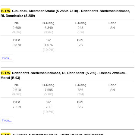
B 175
Glauchau, Meeraner Straße (S 288/K 7310) - Dennheritz-Niederschindmaas,
Ri. Dennheritz (S 289)
Nr.
B-Rang
L-Rang
Land
2.609
6.349
248
SN
(9.392)
(3.965)
(156)
DTV
SV
BPL
9.870
1.076
VB
(10,9%)
Infos...
B 175
Dennheritz-Niederschindmaas, Ri. Dennheritz (S 289) - Dreieck Zwickau-
Mosel (B 93)
Nr.
B-Rang
L-Rang
Land
2.610
7.595
356
SN
(9.393)
(5.200)
(264)
DTV
SV
BPL
7.219
765
VB
(10,6%)
Infos...