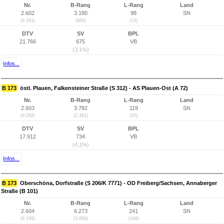
Nr.
B-Rang
L-Rang
Land
2.602
3.180
98
SN
(9.291)
(964)
(13)
DTV
SV
BPL
21.766
675
VB
(3,1%)
Infos...
B 173
östl. Plauen, Falkensteiner Straße (S 312) - AS Plauen-Ost (A 72)
Nr.
B-Rang
L-Rang
Land
2.603
3.782
119
SN
(9.292)
(1.481)
(30)
DTV
SV
BPL
17.912
734
VB
(4,1%)
Infos...
B 173
Oberschöna, Dorfstraße (S 206/K 7771) - OD Freiberg/Sachsen, Annaberger
Straße (B 101)
Nr.
B-Rang
L-Rang
Land
2.604
6.273
241
SN
(9.336)
(3.890)
(149)