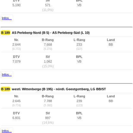
DTV
SV
BPL
5.190
571
VB
(11,0%)
Infos...
B 189
AS Perleberg-Nord (B 5) - AS Perleberg-Süd (L 10)
Nr.
B-Rang
L-Rang
Land
2.644
7.668
233
BB
(9.772)
(5.273)
(117)
DTV
SV
BPL
7.079
1.062
VB
(15,0%)
Infos...
B 189
westl. Wittenberge (B 195) - nördl. Geestgottberg, LG BB/ST
Nr.
B-Rang
L-Rang
Land
2.645
7.788
239
BB
(9.774)
(5.393)
(123)
DTV
SV
BPL
6.831
997
VB
(14,6%)
Infos...