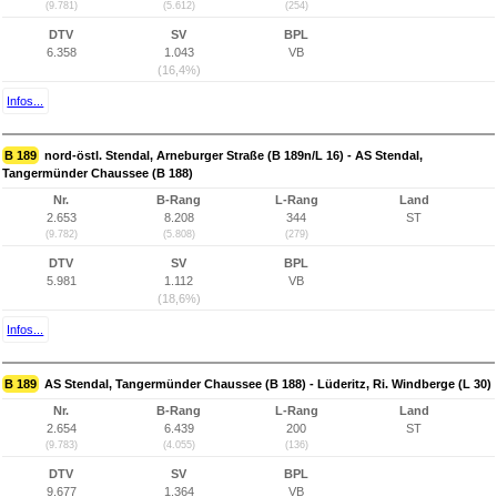
(9.781)
(5.612)
(254)
DTV
SV
BPL
6.358
1.043
VB
(16,4%)
Infos...
B 189
nord-östl. Stendal, Arneburger Straße (B 189n/L 16) - AS Stendal,
Tangermünder Chaussee (B 188)
Nr.
B-Rang
L-Rang
Land
2.653
8.208
344
ST
(9.782)
(5.808)
(279)
DTV
SV
BPL
5.981
1.112
VB
(18,6%)
Infos...
B 189
AS Stendal, Tangermünder Chaussee (B 188) - Lüderitz, Ri. Windberge (L 30)
Nr.
B-Rang
L-Rang
Land
2.654
6.439
200
ST
(9.783)
(4.055)
(136)
DTV
SV
BPL
9.677
1.364
VB