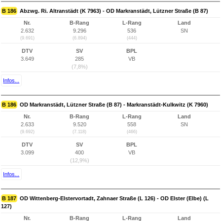
B 186
Abzwg. Ri. Altranstädt (K 7963) - OD Markranstädt, Lützner Straße (B 87)
Nr.
B-Rang
L-Rang
Land
2.632
9.296
536
SN
(9.691)
(6.894)
(444)
DTV
SV
BPL
3.649
285
VB
(7,8%)
Infos...
B 186
OD Markranstädt, Lützner Straße (B 87) - Markranstädt-Kulkwitz (K 7960)
Nr.
B-Rang
L-Rang
Land
2.633
9.520
558
SN
(9.692)
(7.118)
(466)
DTV
SV
BPL
3.099
400
VB
(12,9%)
Infos...
B 187
OD Wittenberg-Elstervortadt, Zahnaer Straße (L 126) - OD Elster (Elbe) (L
127)
Nr.
B-Rang
L-Rang
Land