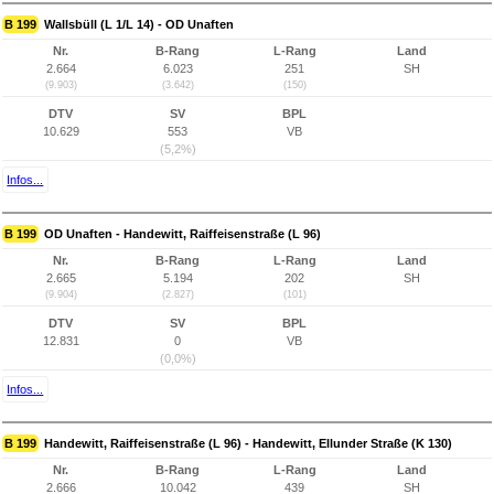
B 199
Wallsbüll (L 1/L 14) - OD Unaften
Nr.
B-Rang
L-Rang
Land
2.664
6.023
251
SH
(9.903)
(3.642)
(150)
DTV
SV
BPL
10.629
553
VB
(5,2%)
Infos...
B 199
OD Unaften - Handewitt, Raiffeisenstraße (L 96)
Nr.
B-Rang
L-Rang
Land
2.665
5.194
202
SH
(9.904)
(2.827)
(101)
DTV
SV
BPL
12.831
0
VB
(0,0%)
Infos...
B 199
Handewitt, Raiffeisenstraße (L 96) - Handewitt, Ellunder Straße (K 130)
Nr.
B-Rang
L-Rang
Land
2.666
10.042
439
SH