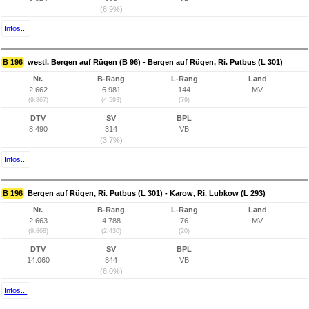
(6,9%)
Infos...
B 196
westl. Bergen auf Rügen (B 96) - Bergen auf Rügen, Ri. Putbus (L 301)
Nr.
B-Rang
L-Rang
Land
2.662
6.981
144
MV
(9.867)
(4.593)
(79)
DTV
SV
BPL
8.490
314
VB
(3,7%)
Infos...
B 196
Bergen auf Rügen, Ri. Putbus (L 301) - Karow, Ri. Lubkow (L 293)
Nr.
B-Rang
L-Rang
Land
2.663
4.788
76
MV
(9.868)
(2.430)
(20)
DTV
SV
BPL
14.060
844
VB
(6,0%)
Infos...