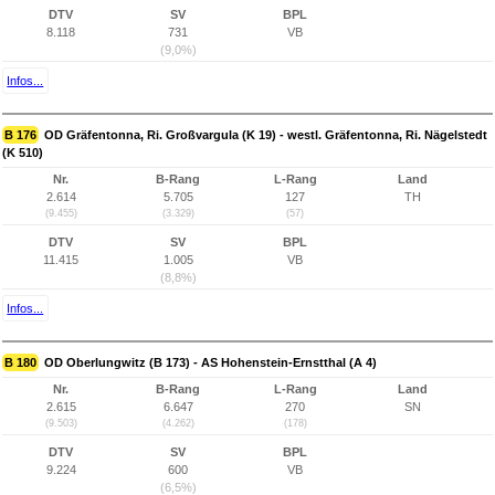
DTV
SV
BPL
8.118
731
VB
(9,0%)
Infos...
B 176
OD Gräfentonna, Ri. Großvargula (K 19) - westl. Gräfentonna, Ri. Nägelstedt
(K 510)
Nr.
B-Rang
L-Rang
Land
2.614
5.705
127
TH
(9.455)
(3.329)
(57)
DTV
SV
BPL
11.415
1.005
VB
(8,8%)
Infos...
B 180
OD Oberlungwitz (B 173) - AS Hohenstein-Ernstthal (A 4)
Nr.
B-Rang
L-Rang
Land
2.615
6.647
270
SN
(9.503)
(4.262)
(178)
DTV
SV
BPL
9.224
600
VB
(6,5%)