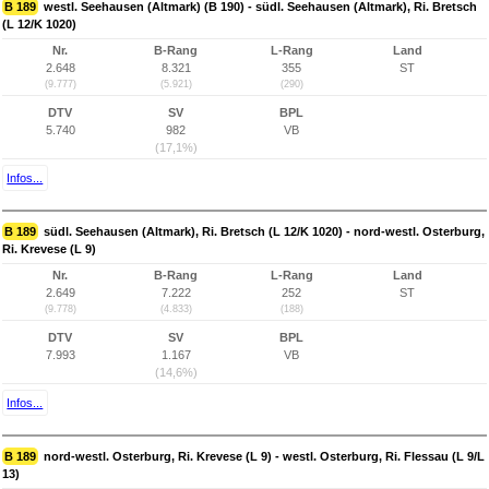
B 189
westl. Seehausen (Altmark) (B 190) - südl. Seehausen (Altmark), Ri. Bretsch
(L 12/K 1020)
Nr.
B-Rang
L-Rang
Land
2.648
8.321
355
ST
(9.777)
(5.921)
(290)
DTV
SV
BPL
5.740
982
VB
(17,1%)
Infos...
B 189
südl. Seehausen (Altmark), Ri. Bretsch (L 12/K 1020) - nord-westl. Osterburg,
Ri. Krevese (L 9)
Nr.
B-Rang
L-Rang
Land
2.649
7.222
252
ST
(9.778)
(4.833)
(188)
DTV
SV
BPL
7.993
1.167
VB
(14,6%)
Infos...
B 189
nord-westl. Osterburg, Ri. Krevese (L 9) - westl. Osterburg, Ri. Flessau (L 9/L
13)