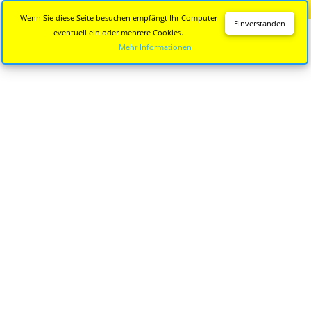
Diese Seite wird nicht mehr aktualisiert.
Zur neuen Seite
Wenn Sie diese Seite besuchen empfängt Ihr Computer
Einverstanden
eventuell ein oder mehrere Cookies.
Mehr Informationen