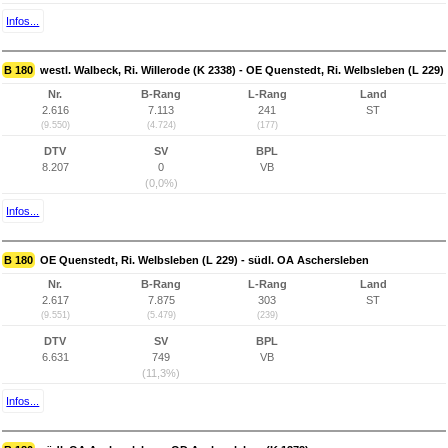
Infos...
B 180
westl. Walbeck, Ri. Willerode (K 2338) - OE Quenstedt, Ri. Welbsleben (L 229)
Nr.
B-Rang
L-Rang
Land
2.616
7.113
241
ST
(9.550)
(4.724)
(177)
DTV
SV
BPL
8.207
0
VB
(0,0%)
Infos...
B 180
OE Quenstedt, Ri. Welbsleben (L 229) - südl. OA Aschersleben
Nr.
B-Rang
L-Rang
Land
2.617
7.875
303
ST
(9.551)
(5.479)
(239)
DTV
SV
BPL
6.631
749
VB
(11,3%)
Infos...