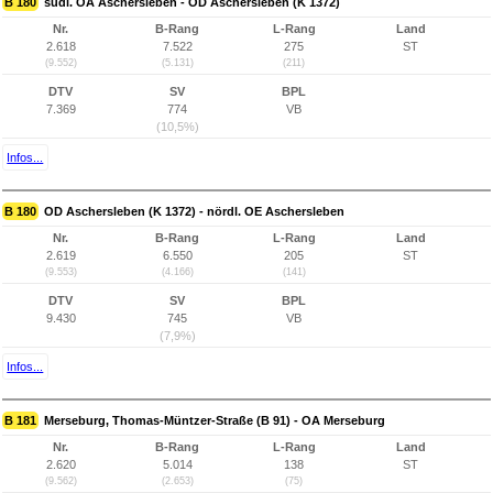
B 180
südl. OA Aschersleben - OD Aschersleben (K 1372)
Nr.
B-Rang
L-Rang
Land
2.618
7.522
275
ST
(9.552)
(5.131)
(211)
DTV
SV
BPL
7.369
774
VB
(10,5%)
Infos...
B 180
OD Aschersleben (K 1372) - nördl. OE Aschersleben
Nr.
B-Rang
L-Rang
Land
2.619
6.550
205
ST
(9.553)
(4.166)
(141)
DTV
SV
BPL
9.430
745
VB
(7,9%)
Infos...
B 181
Merseburg, Thomas-Müntzer-Straße (B 91) - OA Merseburg
Nr.
B-Rang
L-Rang
Land
2.620
5.014
138
ST
(9.562)
(2.653)
(75)