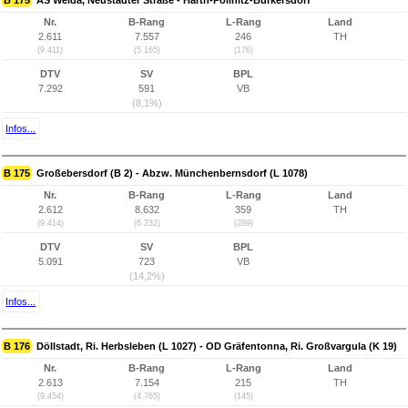
B 175
AS Weida, Neustädter Straße - Harth-Pöllnitz-Burkersdorf
Nr.
B-Rang
L-Rang
Land
2.611
7.557
246
TH
(9.411)
(5.165)
(176)
DTV
SV
BPL
7.292
591
VB
(8,1%)
Infos...
B 175
Großebersdorf (B 2) - Abzw. Münchenbernsdorf (L 1078)
Nr.
B-Rang
L-Rang
Land
2.612
8.632
359
TH
(9.414)
(6.232)
(289)
DTV
SV
BPL
5.091
723
VB
(14,2%)
Infos...
B 176
Döllstadt, Ri. Herbsleben (L 1027) - OD Gräfentonna, Ri. Großvargula (K 19)
Nr.
B-Rang
L-Rang
Land
2.613
7.154
215
TH
(9.454)
(4.765)
(145)