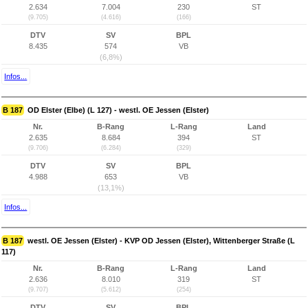
2.634
7.004
230
ST
(9.705)
(4.616)
(166)
DTV
SV
BPL
8.435
574
VB
(6,8%)
Infos...
B 187
OD Elster (Elbe) (L 127) - westl. OE Jessen (Elster)
Nr.
B-Rang
L-Rang
Land
2.635
8.684
394
ST
(9.706)
(6.284)
(329)
DTV
SV
BPL
4.988
653
VB
(13,1%)
Infos...
B 187
westl. OE Jessen (Elster) - KVP OD Jessen (Elster), Wittenberger Straße (L
117)
Nr.
B-Rang
L-Rang
Land
2.636
8.010
319
ST
(9.707)
(5.612)
(254)
DTV
SV
BPL