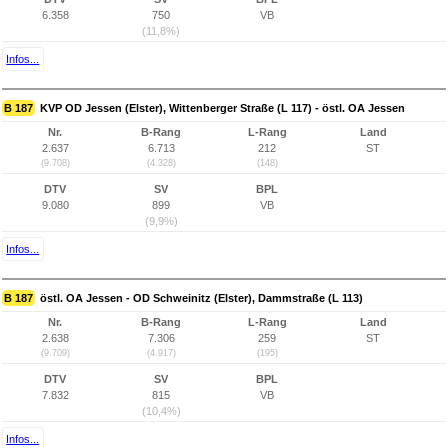
6.358
750
VB
(11,8%)
Infos...
B 187
KVP OD Jessen (Elster), Wittenberger Straße (L 117) - östl. OA Jessen
Nr.
B-Rang
L-Rang
Land
2.637
6.713
212
ST
(9.708)
(4.328)
(148)
DTV
SV
BPL
9.080
899
VB
(9,9%)
Infos...
B 187
östl. OA Jessen - OD Schweinitz (Elster), Dammstraße (L 113)
Nr.
B-Rang
L-Rang
Land
2.638
7.306
259
ST
(9.709)
(4.917)
(195)
DTV
SV
BPL
7.832
815
VB
(10,4%)
Infos...