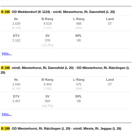
B 188
OD Weddendorf (K 1124) - nördl. Miesterhorst, Ri. Dannefeld (L 20)
Nr.
B-Rang
L-Rang
Land
2.639
9.519
488
ST
(9.744)
(7.117)
(422)
DTV
SV
BPL
3.102
378
VB
(12,2%)
Infos...
B 188
nördl. Miesterhorst, Ri. Dannefeld (L 20) - OD Miesterhorst, Ri. Rätzlingen (L
20)
Nr.
B-Rang
L-Rang
Land
2.640
9.404
475
ST
(9.745)
(7.002)
(409)
DTV
SV
BPL
3.407
569
VB
(16,7%)
Infos...
B 188
OD Miesterhorst, Ri. Rätzlingen (L 20) - nördl. Mieste, Ri. Jeggau (L 26)