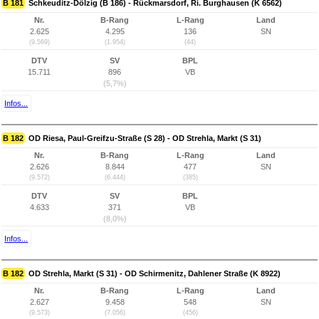
B 181
Schkeuditz-Dölzig (B 186) - Rückmarsdorf, Ri. Burghausen (K 6562)
Nr.
B-Rang
L-Rang
Land
2.625
4.295
136
SN
(9.569)
(1.954)
(44)
DTV
SV
BPL
15.711
896
VB
(5,7%)
Infos...
B 182
OD Riesa, Paul-Greifzu-Straße (S 28) - OD Strehla, Markt (S 31)
Nr.
B-Rang
L-Rang
Land
2.626
8.844
477
SN
(9.572)
(6.444)
(385)
DTV
SV
BPL
4.633
371
VB
(8,0%)
Infos...
B 182
OD Strehla, Markt (S 31) - OD Schirmenitz, Dahlener Straße (K 8922)
Nr.
B-Rang
L-Rang
Land
2.627
9.458
548
SN
(9.573)
(7.056)
(456)