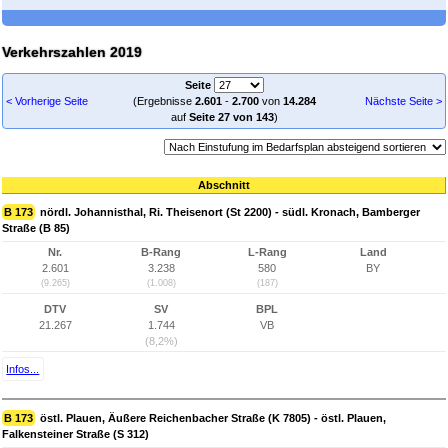
Verkehrszahlen 2019
Seite
< Vorherige Seite
(Ergebnisse
2.601
-
2.700
von
14.284
Nächste Seite >
auf
Seite 27 von 143
)
Abschnitt
B 173
nördl. Johannisthal, Ri. Theisenort (St 2200) - südl. Kronach, Bamberger
Straße (B 85)
Nr.
B-Rang
L-Rang
Land
2.601
3.238
580
BY
(9.265)
(1.008)
(187)
DTV
SV
BPL
21.267
1.744
VB
(8,2%)
Infos...
B 173
östl. Plauen, Äußere Reichenbacher Straße (K 7805) - östl. Plauen,
Falkensteiner Straße (S 312)