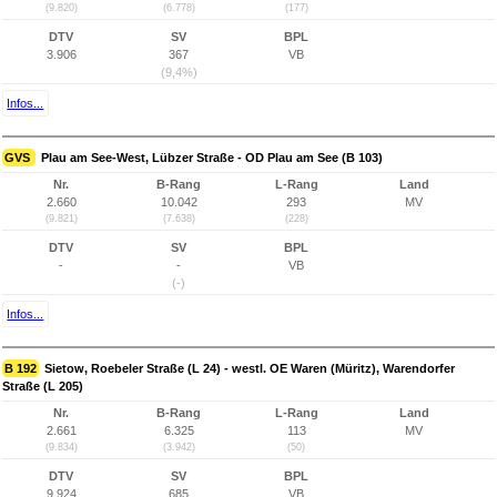
(9.820)
(6.778)
(177)
DTV
SV
BPL
3.906
367
VB
(9,4%)
Infos...
GVS
Plau am See-West, Lübzer Straße - OD Plau am See (B 103)
Nr.
B-Rang
L-Rang
Land
2.660
10.042
293
MV
(9.821)
(7.638)
(228)
DTV
SV
BPL
-
-
VB
(-)
Infos...
B 192
Sietow, Roebeler Straße (L 24) - westl. OE Waren (Müritz), Warendorfer
Straße (L 205)
Nr.
B-Rang
L-Rang
Land
2.661
6.325
113
MV
(9.834)
(3.942)
(50)
DTV
SV
BPL
9.924
685
VB