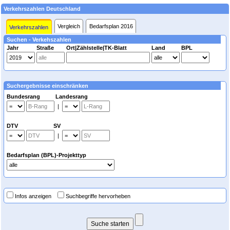
Verkehrszahlen Deutschland
Vergleich
Bedarfsplan 2016
Verkehrszahlen
Suchen - Verkehszahlen
Jahr
Straße
Ort|Zählstelle|TK-Blatt
Land
BPL
Suchergebnisse einschränken
Bundesrang Landesrang
|
DTV SV
|
Bedarfsplan (BPL)-Projekttyp
Infos anzeigen
Suchbegriffe hervorheben