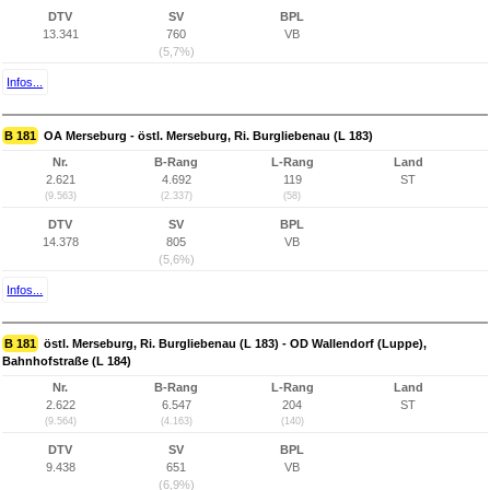
DTV
SV
BPL
13.341
760
VB
(5,7%)
Infos...
B 181
OA Merseburg - östl. Merseburg, Ri. Burgliebenau (L 183)
Nr.
B-Rang
L-Rang
Land
2.621
4.692
119
ST
(9.563)
(2.337)
(58)
DTV
SV
BPL
14.378
805
VB
(5,6%)
Infos...
B 181
östl. Merseburg, Ri. Burgliebenau (L 183) - OD Wallendorf (Luppe),
Bahnhofstraße (L 184)
Nr.
B-Rang
L-Rang
Land
2.622
6.547
204
ST
(9.564)
(4.163)
(140)
DTV
SV
BPL
9.438
651
VB
(6,9%)