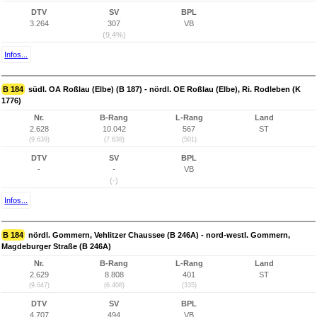
DTV
SV
BPL
3.264
307
VB
(9,4%)
Infos...
B 184
südl. OA Roßlau (Elbe) (B 187) - nördl. OE Roßlau (Elbe), Ri. Rodleben (K
1776)
Nr.
B-Rang
L-Rang
Land
2.628
10.042
567
ST
(9.639)
(7.638)
(501)
DTV
SV
BPL
-
-
VB
(-)
Infos...
B 184
nördl. Gommern, Vehlitzer Chaussee (B 246A) - nord-westl. Gommern,
Magdeburger Straße (B 246A)
Nr.
B-Rang
L-Rang
Land
2.629
8.808
401
ST
(9.647)
(6.408)
(335)
DTV
SV
BPL
4.707
494
VB