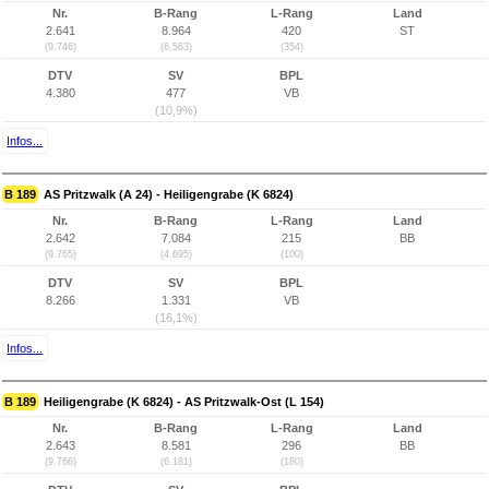
Nr.
B-Rang
L-Rang
Land
2.641
8.964
420
ST
(9.746)
(6.563)
(354)
DTV
SV
BPL
4.380
477
VB
(10,9%)
Infos...
B 189
AS Pritzwalk (A 24) - Heiligengrabe (K 6824)
Nr.
B-Rang
L-Rang
Land
2.642
7.084
215
BB
(9.765)
(4.695)
(100)
DTV
SV
BPL
8.266
1.331
VB
(16,1%)
Infos...
B 189
Heiligengrabe (K 6824) - AS Pritzwalk-Ost (L 154)
Nr.
B-Rang
L-Rang
Land
2.643
8.581
296
BB
(9.766)
(6.181)
(180)