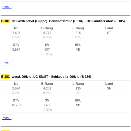
Infos...
B 181
OD Wallendorf (Luppe), Bahnhofstraße (L 184) - OD Günthersdorf (L 185)
Nr.
B-Rang
L-Rang
Land
2.623
6.774
215
ST
(9.565)
(4.388)
(151)
DTV
SV
BPL
8.924
607
VB
(6,8%)
Infos...
B 181
westl. Dölzig, LG SN/ST - Schkeuditz-Dölzig (B 186)
Nr.
B-Rang
L-Rang
Land
2.624
4.281
135
SN
(9.568)
(1.941)
(43)
DTV
SV
BPL
15.761
1.466
VB
(9,3%)
Infos...