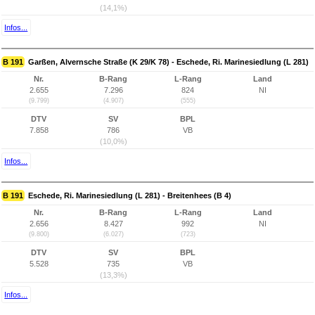
(14,1%)
Infos...
B 191
Garßen, Alvernsche Straße (K 29/K 78) - Eschede, Ri. Marinesiedlung (L 281)
Nr.
B-Rang
L-Rang
Land
2.655
7.296
824
NI
(9.799)
(4.907)
(555)
DTV
SV
BPL
7.858
786
VB
(10,0%)
Infos...
B 191
Eschede, Ri. Marinesiedlung (L 281) - Breitenhees (B 4)
Nr.
B-Rang
L-Rang
Land
2.656
8.427
992
NI
(9.800)
(6.027)
(723)
DTV
SV
BPL
5.528
735
VB
(13,3%)
Infos...