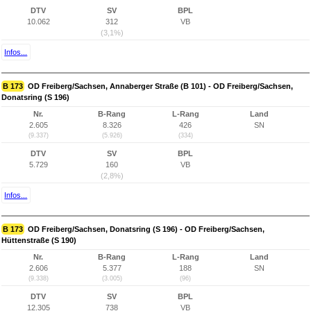
DTV
SV
BPL
10.062
312
VB
(3,1%)
Infos...
B 173
OD Freiberg/Sachsen, Annaberger Straße (B 101) - OD Freiberg/Sachsen,
Donatsring (S 196)
Nr.
B-Rang
L-Rang
Land
2.605
8.326
426
SN
(9.337)
(5.926)
(334)
DTV
SV
BPL
5.729
160
VB
(2,8%)
Infos...
B 173
OD Freiberg/Sachsen, Donatsring (S 196) - OD Freiberg/Sachsen,
Hüttenstraße (S 190)
Nr.
B-Rang
L-Rang
Land
2.606
5.377
188
SN
(9.338)
(3.005)
(96)
DTV
SV
BPL
12.305
738
VB