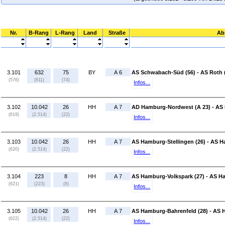
Nr.
B-Rang
L-Rang
Land
Straße
Ab
3.101
632
75
BY
A 6
AS Schwabach-Süd (56) - AS Roth 
(576)
(611)
(74)
Infos...
3.102
10.042
26
HH
A 7
AD Hamburg-Nordwest (A 23) - AS 
(619)
(2.514)
(22)
Infos...
3.103
10.042
26
HH
A 7
AS Hamburg-Stellingen (26) - AS H
(620)
(2.514)
(22)
Infos...
3.104
223
8
HH
A 7
AS Hamburg-Volkspark (27) - AS H
(621)
(223)
(8)
Infos...
3.105
10.042
26
HH
A 7
AS Hamburg-Bahrenfeld (28) - AS
(622)
(2.514)
(22)
Infos...