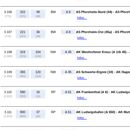
3.106
322
48
BW
A 8
AS Pforzheim-Nord (44) - AS Pforz
(771)
(321)
(48)
Infos...
3.107
221
36
BW
A 8
AS Pforzheim-Ost (45a) - AS Pforz
(772)
(221)
(36)
Infos...
3.108
324
104
NW
A 45
AK Westhofener Kreuz (A 1/A 45) -
(1.602)
(323)
(104)
Infos...
3.109
365
120
NW
A 45
AS Schwerte-Ergste (10) - AK Hagen
(1.603)
(361)
(119)
Infos...
3.110
580
16
RP
A 61
AK Frankenthal (A 6) - AK Ludwigs
(1.912)
(563)
(14)
Infos...
3.111
900
37
RP
A 61
AK Ludwigshafen (A 650) - AK Mutt
(1.913)
(850)
(30)
Infos...