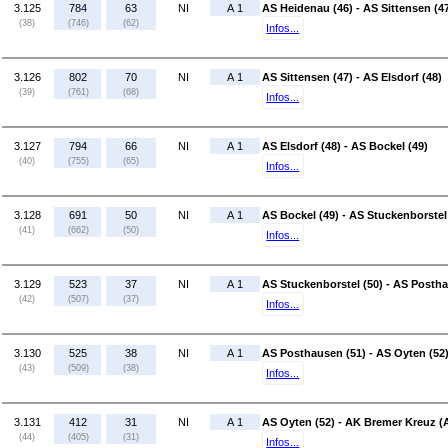
3.125
784
63
NI
A 1
AS Heidenau (46) - AS Sittensen (4
(38)
(746)
(62)
Infos...
3.126
802
70
NI
A 1
AS Sittensen (47) - AS Elsdorf (48)
(39)
(761)
(68)
Infos...
3.127
794
66
NI
A 1
AS Elsdorf (48) - AS Bockel (49)
(40)
(755)
(65)
Infos...
3.128
691
50
NI
A 1
AS Bockel (49) - AS Stuckenborstel
(41)
(662)
(50)
Infos...
3.129
523
37
NI
A 1
AS Stuckenborstel (50) - AS Postha
(42)
(507)
(37)
Infos...
3.130
525
38
NI
A 1
AS Posthausen (51) - AS Oyten (52
(43)
(509)
(38)
Infos...
3.131
412
31
NI
A 1
AS Oyten (52) - AK Bremer Kreuz (
(44)
(405)
(31)
Infos...