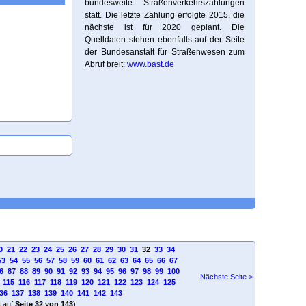
bundesweite Straßenverkehrszählungen
statt. Die letzte Zählung erfolgte 2015, die
nächste ist für 2020 geplant. Die
Quelldaten stehen ebenfalls auf der Seite
der Bundesanstalt für Straßenwesen zum
Abruf breit:
www.bast.de
0
21
22
23
24
25
26
27
28
29
30
31
32
33
34
53
54
55
56
57
58
59
60
61
62
63
64
65
66
67
6
87
88
89
90
91
92
93
94
95
96
97
98
99
100
Nächste Seite >
115
116
117
118
119
120
121
122
123
124
125
36
137
138
139
140
141
142
143
4
auf
Seite 32 von 143
)