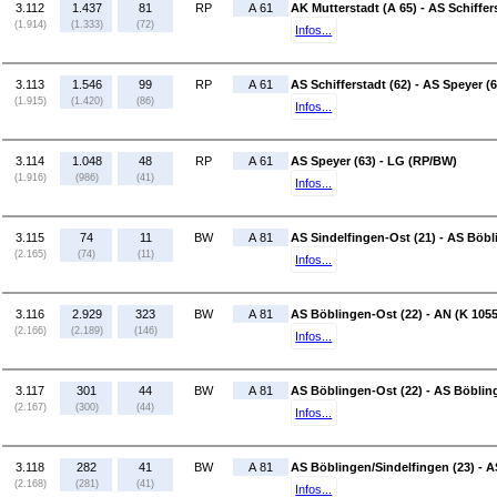
3.112
1.437
81
RP
A 61
AK Mutterstadt (A 65) - AS Schiffer
(1.914)
(1.333)
(72)
Infos...
3.113
1.546
99
RP
A 61
AS Schifferstadt (62) - AS Speyer (6
(1.915)
(1.420)
(86)
Infos...
3.114
1.048
48
RP
A 61
AS Speyer (63) - LG (RP/BW)
(1.916)
(986)
(41)
Infos...
3.115
74
11
BW
A 81
AS Sindelfingen-Ost (21) - AS Böbl
(2.165)
(74)
(11)
Infos...
3.116
2.929
323
BW
A 81
AS Böblingen-Ost (22) - AN (K 1055
(2.166)
(2.189)
(146)
Infos...
3.117
301
44
BW
A 81
AS Böblingen-Ost (22) - AS Böbling
(2.167)
(300)
(44)
Infos...
3.118
282
41
BW
A 81
AS Böblingen/Sindelfingen (23) - 
(2.168)
(281)
(41)
Infos...