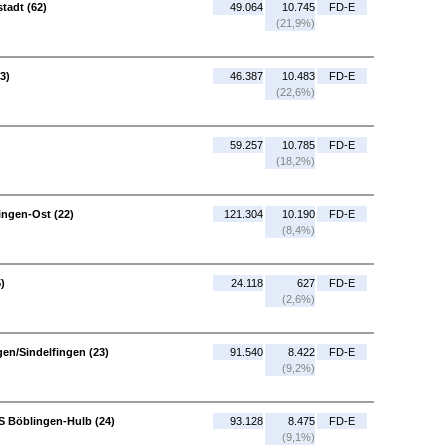
stadt (62)
49.064
10.745
FD-E
(21,9%)
3)
46.387
10.483
FD-E
(22,6%)
59.257
10.785
FD-E
(18,2%)
ingen-Ost (22)
121.304
10.190
FD-E
(8,4%)
)
24.118
627
FD-E
(2,6%)
en/Sindelfingen (23)
91.540
8.422
FD-E
(9,2%)
AS Böblingen-Hulb (24)
93.128
8.475
FD-E
(9,1%)