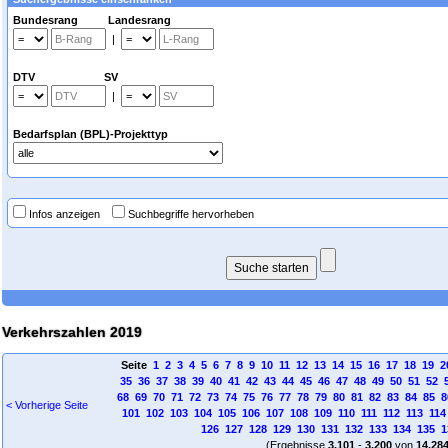
Bundesrang Landesrang
|
DTV SV
|
Bedarfsplan (BPL)-Projekttyp
Infos anzeigen
Suchbegriffe hervorheben
Verkehrszahlen 2019
Seite
1
2
3
4
5
6
7
8
9
10
11
12
13
14
15
16
17
18
19
2
35
36
37
38
39
40
41
42
43
44
45
46
47
48
49
50
51
52
68
69
70
71
72
73
74
75
76
77
78
79
80
81
82
83
84
85
8
< Vorherige Seite
101
102
103
104
105
106
107
108
109
110
111
112
113
114
126
127
128
129
130
131
132
133
134
135
1
(Ergebnisse
3.101
-
3.200
von
14.28