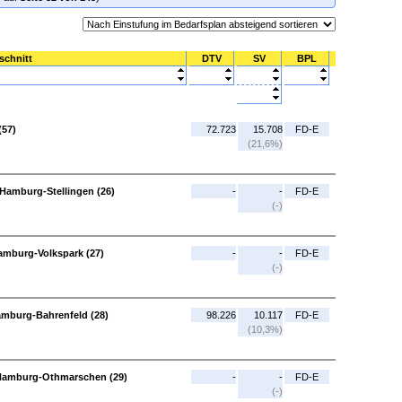
schnitt
DTV
SV
BPL
(57)
72.723
15.708
FD-E
(21,6%)
Hamburg-Stellingen (26)
-
-
FD-E
(-)
amburg-Volkspark (27)
-
-
FD-E
(-)
amburg-Bahrenfeld (28)
98.226
10.117
FD-E
(10,3%)
 Hamburg-Othmarschen (29)
-
-
FD-E
(-)