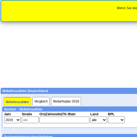
Wenn Sie die
Verkehrszahlen Deutschland
Vergleich
Bedarfsplan 2016
Verkehrszahlen
Suchen - Verkehszahlen
Jahr
Straße
Ort|Zählstelle|TK-Blatt
Land
BPL
Suchergebnisse einschränken