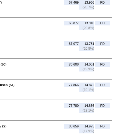
7)
67.469
13.966
FD
(20,7%)
66.877
13.910
FD
(20,8%)
67.077
13.751
FD
(20,5%)
 (50)
70.608
14.051
FD
(19,9%)
usen (51)
77.866
14.872
FD
(19,1%)
)
77.780
14.856
FD
(19,1%)
A 27)
83.659
14.975
FD
(17,9%)