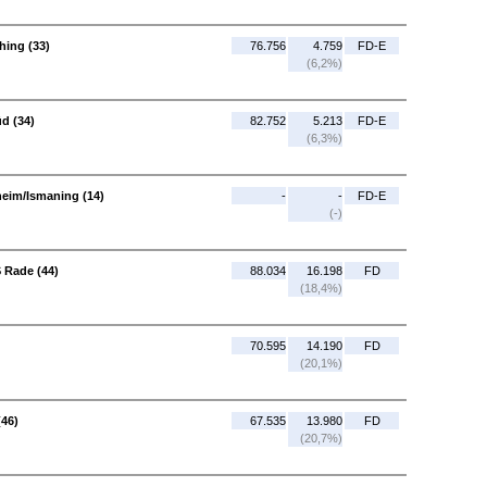
hing (33)
76.756
4.759
FD-E
(6,2%)
d (34)
82.752
5.213
FD-E
(6,3%)
eim/Ismaning (14)
-
-
FD-E
(-)
 Rade (44)
88.034
16.198
FD
(18,4%)
70.595
14.190
FD
(20,1%)
(46)
67.535
13.980
FD
(20,7%)