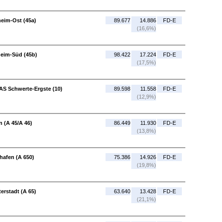
heim-Ost (45a)
89.677
14.886
FD-E
(16,6%)
heim-Süd (45b)
98.422
17.224
FD-E
(17,5%)
 AS Schwerte-Ergste (10)
89.598
11.558
FD-E
(12,9%)
 (A 45/A 46)
86.449
11.930
FD-E
(13,8%)
hafen (A 650)
75.386
14.926
FD-E
(19,8%)
erstadt (A 65)
63.640
13.428
FD-E
(21,1%)