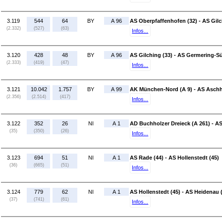
3.119
544
64
BY
A 96
AS Oberpfaffenhofen (32) - AS Gilc
(2.332)
(527)
(63)
Infos...
3.120
428
48
BY
A 96
AS Gilching (33) - AS Germering-Sü
(2.333)
(419)
(47)
Infos...
3.121
10.042
1.757
BY
A 99
AK München-Nord (A 9) - AS Aschh
(2.356)
(2.514)
(417)
Infos...
3.122
352
26
NI
A 1
AD Buchholzer Dreieck (A 261) - AS
(35)
(350)
(26)
Infos...
3.123
694
51
NI
A 1
AS Rade (44) - AS Hollenstedt (45)
(36)
(665)
(51)
Infos...
3.124
779
62
NI
A 1
AS Hollenstedt (45) - AS Heidenau 
(37)
(741)
(61)
Infos...