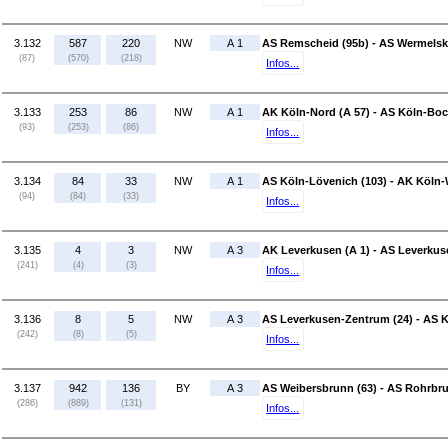
3.132
587
220
NW
A 1
AS Remscheid (95b) - AS Wermelski
(87)
(570)
(218)
Infos...
3.133
253
86
NW
A 1
AK Köln-Nord (A 57) - AS Köln-Bo
(93)
(253)
(86)
Infos...
3.134
84
33
NW
A 1
AS Köln-Lövenich (103) - AK Köln-
(94)
(84)
(33)
Infos...
3.135
4
3
NW
A 3
AK Leverkusen (A 1) - AS Leverkus
(241)
(4)
(3)
Infos...
3.136
8
5
NW
A 3
AS Leverkusen-Zentrum (24) - AS K
(242)
(8)
(5)
Infos...
3.137
942
136
BY
A 3
AS Weibersbrunn (63) - AS Rohrbru
(286)
(889)
(131)
Infos...