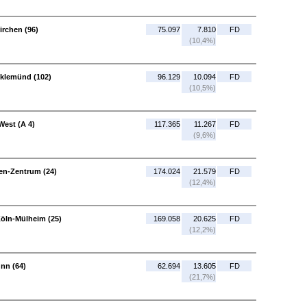
rchen (96)
75.097
7.810
FD
(10,4%)
cklemünd (102)
96.129
10.094
FD
(10,5%)
West (A 4)
117.365
11.267
FD
(9,6%)
en-Zentrum (24)
174.024
21.579
FD
(12,4%)
öln-Mülheim (25)
169.058
20.625
FD
(12,2%)
nn (64)
62.694
13.605
FD
(21,7%)