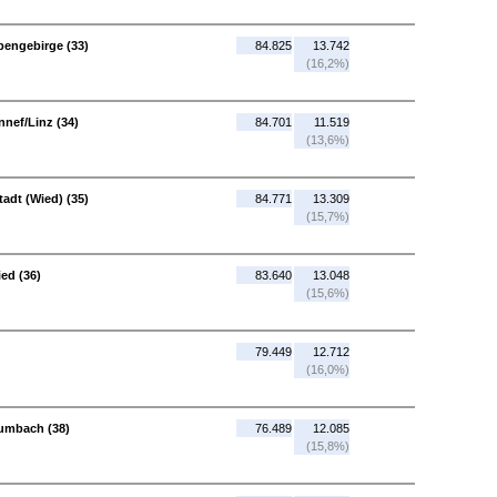
bengebirge (33)
84.825
13.742
(16,2%)
nef/Linz (34)
84.701
11.519
(13,6%)
adt (Wied) (35)
84.771
13.309
(15,7%)
ed (36)
83.640
13.048
(15,6%)
79.449
12.712
(16,0%)
aumbach (38)
76.489
12.085
(15,8%)