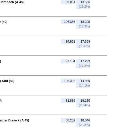
Dernbach (A 48)
89.051
13.536
(15,2%)
 (40)
106.366
18.295
(17,2%)
94.831
17.639
(18,6%)
)
97.154
17.293
(17,8%)
g-Süd (43)
106.302
14.989
(14,1%)
5)
81.839
19.150
(23,4%)
ädter Dreieck (A 45)
88.202
18.346
(20,8%)