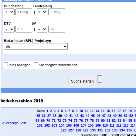
Bundesrang Landesrang
|
DTV SV
|
Bedarfsplan (BPL)-Projekttyp
Infos anzeigen
Suchbegriffe hervorheben
Verkehrszahlen 2019
Seite
1
2
3
4
5
6
7
8
9
10
11
12
13
14
15
16
17
18
19
2
35
36
37
38
39
40
41
42
43
44
45
46
47
48
49
50
51
52
68
69
70
71
72
73
74
75
76
77
78
79
80
81
82
83
84
85
8
< Vorherige Seite
101
102
103
104
105
106
107
108
109
110
111
112
113
114
126
127
128
129
130
131
132
133
134
135
1
(Ergebnisse
3.801
-
3.900
von
14.28