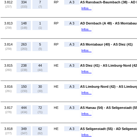
3.812
334
7
RP
A 3
AS Ransbach-Baumbach (38) - AD 
(257)
(333)
(7)
Infos...
3.813
148
1
RP
A 3
AD Dernbach (A 48) - AS Montabaur
(258)
(148)
(1)
Infos...
3.814
263
5
RP
A 3
AS Montabaur (40) - AS Diez (41)
(259)
(263)
(5)
Infos...
3.815
238
44
HE
A 3
AS Diez (41) - AS Limburg-Nord (42
(260)
(238)
(44)
Infos...
3.816
150
30
HE
A 3
AS Limburg-Nord (42) - AS Limbur
(261)
(150)
(30)
Infos...
3.817
444
72
HE
A 3
AS Hanau (54) - AS Seligenstadt (5
(276)
(434)
(71)
Infos...
3.818
349
62
HE
A 3
AS Seligenstadt (55) - AD Seligenst
(277)
(347)
(62)
Infos...