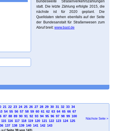
bundesweite Straßenverkehrszählungen
statt. Die letzte Zählung erfolgte 2015, die
nächste ist für 2020 geplant. Die
Quelldaten stehen ebenfalls auf der Seite
der Bundesanstalt für Straßenwesen zum
Abruf breit:
www.bast.de
0
21
22
23
24
25
26
27
28
29
30
31
32
33
34
53
54
55
56
57
58
59
60
61
62
63
64
65
66
67
6
87
88
89
90
91
92
93
94
95
96
97
98
99
100
Nächste Seite >
115
116
117
118
119
120
121
122
123
124
125
36
137
138
139
140
141
142
143
4
auf
Seite 39 von 143
)