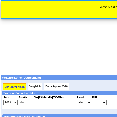
Wenn Sie die
Verkehrszahlen Deutschland
Vergleich
Bedarfsplan 2016
Verkehrszahlen
Suchen - Verkehszahlen
Jahr
Straße
Ort|Zählstelle|TK-Blatt
Land
BPL
Suchergebnisse einschränken