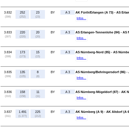
3.832
252
23
BY
A 3
AK Fürth/Erlangen (A 73) - AS Erl
(306)
(252)
(23)
Infos...
3.833
220
20
BY
A 3
AS Erlangen-Tennenlohe (84) - AS 
(307)
(220)
(20)
Infos...
3.834
173
15
BY
A 3
AS Nürnberg-Nord (85) - AS Nürnbe
(308)
(173)
(15)
Infos...
3.835
135
8
BY
A 3
AS Nürnberg/Behringersdorf (86) -
(309)
(135)
(8)
Infos...
3.836
158
11
BY
A 3
AS Nürnberg-Mögeldorf (87) - AK N
(310)
(158)
(11)
Infos...
3.837
1.491
225
BY
A 3
AK Nürnberg (A 9) - AK Altdorf (A 6
(311)
(1.377)
(212)
Infos...