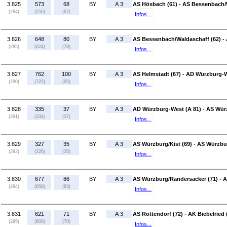
3.825
573
68
BY
A 3
AS Hösbach (61) - AS Bessenbach/
(284)
(556)
(67)
Infos...
3.826
648
80
BY
A 3
AS Bessenbach/Waldaschaff (62) -
(285)
(624)
(78)
Infos...
3.827
762
100
BY
A 3
AS Helmstadt (67) - AD Würzburg-W
(290)
(725)
(95)
Infos...
3.828
335
37
BY
A 3
AD Würzburg-West (A 81) - AS Würz
(291)
(334)
(37)
Infos...
3.829
327
35
BY
A 3
AS Würzburg/Kist (69) - AS Würzbu
(292)
(326)
(35)
Infos...
3.830
677
86
BY
A 3
AS Würzburg/Randersacker (71) - A
(294)
(650)
(83)
Infos...
3.831
621
71
BY
A 3
AS Rottendorf (72) - AK Biebelried 
(295)
(600)
(70)
Infos...