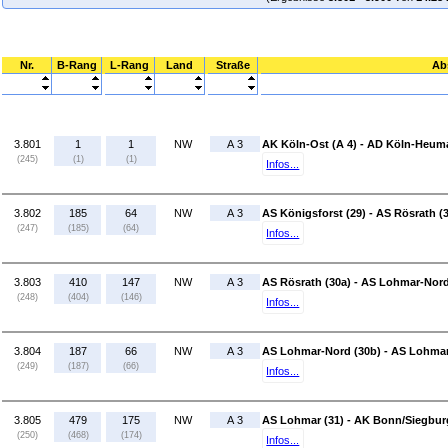
Nr.
B-Rang
L-Rang
Land
Straße
Ab
3.801
1
1
NW
A 3
AK Köln-Ost (A 4) - AD Köln-Heuma
(245)
(1)
(1)
Infos...
3.802
185
64
NW
A 3
AS Königsforst (29) - AS Rösrath (
(247)
(185)
(64)
Infos...
3.803
410
147
NW
A 3
AS Rösrath (30a) - AS Lohmar-Nord
(248)
(404)
(146)
Infos...
3.804
187
66
NW
A 3
AS Lohmar-Nord (30b) - AS Lohmar
(249)
(187)
(66)
Infos...
3.805
479
175
NW
A 3
AS Lohmar (31) - AK Bonn/Siegburg
(250)
(468)
(174)
Infos...