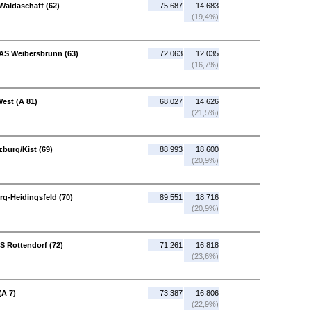
Waldaschaff (62)
75.687
14.683
(19,4%)
 AS Weibersbrunn (63)
72.063
12.035
(16,7%)
est (A 81)
68.027
14.626
(21,5%)
burg/Kist (69)
88.993
18.600
(20,9%)
rg-Heidingsfeld (70)
89.551
18.716
(20,9%)
S Rottendorf (72)
71.261
16.818
(23,6%)
(A 7)
73.387
16.806
(22,9%)