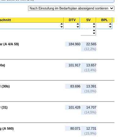
schnitt
DTV
SV
BPL
r (A 4/A 59)
184.960
22.565
(12,2%)
30a)
101.917
13.657
(13,4%)
 (30b)
83.696
13.391
(16,0%)
 (31)
101.428
14.707
(14,5%)
 (A 560)
80.071
12.731
(15,9%)