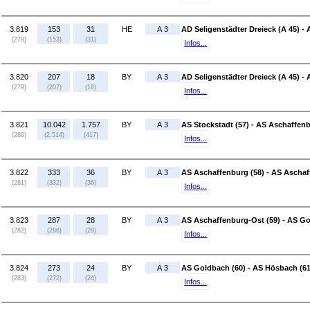
3.819
153
31
HE
A 3
AD Seligenstädter Dreieck (A 45) - 
(278)
(153)
(31)
Infos...
3.820
207
18
BY
A 3
AD Seligenstädter Dreieck (A 45) - 
(279)
(207)
(18)
Infos...
3.821
10.042
1.757
BY
A 3
AS Stockstadt (57) - AS Aschaffenb
(280)
(2.514)
(417)
Infos...
3.822
333
36
BY
A 3
AS Aschaffenburg (58) - AS Aschaf
(281)
(332)
(36)
Infos...
3.823
287
28
BY
A 3
AS Aschaffenburg-Ost (59) - AS Go
(282)
(286)
(28)
Infos...
3.824
273
24
BY
A 3
AS Goldbach (60) - AS Hösbach (61
(283)
(272)
(24)
Infos...