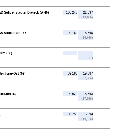
AD Seligenstädter Dreieck (A 45)
106.248
21.037
(19,8%)
AS Stockstadt (57)
99.760
16.560
(16,6%)
urg (58)
-
-
(-)
fenburg-Ost (59)
89.180
19.887
(22,3%)
ldbach (60)
92.529
16.563
(17,9%)
)
93.753
15.094
(16,1%)