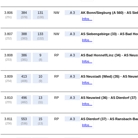
3.806
384
131
NW
A 3
AK Bonn/Siegburg (A 560) - AS Sie
(251)
(379)
(130)
Infos...
3.807
388
133
NW
A 3
AS Siebengebirge (33) - AS Bad Hon
(252)
(383)
(132)
Infos...
3.808
386
9
RP
A 3
AS Bad Honnef/Linz (34) - AS Neust
(253)
(381)
(8)
Infos...
3.809
413
10
RP
A 3
AS Neustadt (Wied) (35) - AS Neuwi
(254)
(406)
(9)
Infos...
3.810
496
13
RP
A 3
AS Neuwied (36) - AS Dierdorf (37)
(255)
(482)
(11)
Infos...
3.811
553
15
RP
A 3
AS Dierdorf (37) - AS Ransbach-B
(256)
(536)
(13)
Infos...