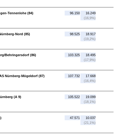
angen-Tennenlohe (84)
96.150
16.249
(16,9%)
Nürnberg-Nord (85)
98.525
18.917
(19,2%)
rg/Behringersdorf (86)
103.325
18.495
(17,9%)
 AS Nürnberg-Mögeldorf (87)
107.732
17.668
(16,4%)
ürnberg (A 9)
105.522
19.099
(18,1%)
)
47.571
10.037
(21,1%)