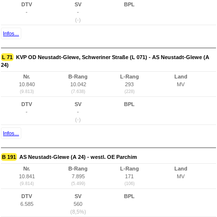
DTV
SV
BPL
-
-
(-)
Infos...
L 71
KVP OD Neustadt-Glewe, Schweriner Straße (L 071) - AS Neustadt-Glewe (A
24)
Nr.
B-Rang
L-Rang
Land
10.840
10.042
293
MV
(9.813)
(7.638)
(228)
DTV
SV
BPL
-
-
(-)
Infos...
B 191
AS Neustadt-Glewe (A 24) - westl. OE Parchim
Nr.
B-Rang
L-Rang
Land
10.841
7.895
171
MV
(9.814)
(5.499)
(106)
DTV
SV
BPL
6.585
560
(8,5%)