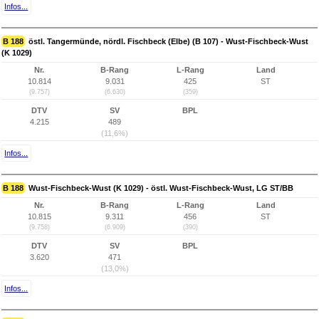
Infos...
B 188
östl. Tangermünde, nördl. Fischbeck (Elbe) (B 107) - Wust-Fischbeck-Wust
(K 1029)
Nr.
B-Rang
L-Rang
Land
10.814
9.031
425
ST
(9.757)
(6.630)
(359)
DTV
SV
BPL
4.215
489
(11,6%)
Infos...
B 188
Wust-Fischbeck-Wust (K 1029) - östl. Wust-Fischbeck-Wust, LG ST/BB
Nr.
B-Rang
L-Rang
Land
10.815
9.311
456
ST
(9.758)
(6.909)
(390)
DTV
SV
BPL
3.620
471
(13,0%)
Infos...