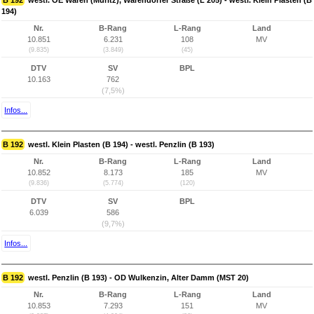
B 192
westl. OE Waren (Müritz), Warendorfer Straße (L 205) - westl. Klein Plasten (B
194)
Nr.
B-Rang
L-Rang
Land
10.851
6.231
108
MV
(9.835)
(3.849)
(45)
DTV
SV
BPL
10.163
762
(7,5%)
Infos...
B 192
westl. Klein Plasten (B 194) - westl. Penzlin (B 193)
Nr.
B-Rang
L-Rang
Land
10.852
8.173
185
MV
(9.836)
(5.774)
(120)
DTV
SV
BPL
6.039
586
(9,7%)
Infos...
B 192
westl. Penzlin (B 193) - OD Wulkenzin, Alter Damm (MST 20)
Nr.
B-Rang
L-Rang
Land
10.853
7.293
151
MV