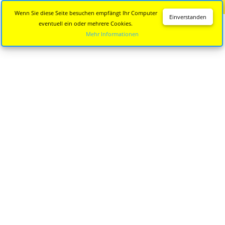
Diese Seite wird nicht mehr aktualisiert.
Zur neuen Seite
Wenn Sie diese Seite besuchen empfängt Ihr Computer
Einverstanden
eventuell ein oder mehrere Cookies.
Mehr Informationen