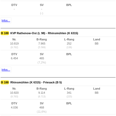
DTV
SV
BPL
-
-
(-)
Infos...
B 188
KVP Rathenow-Ost (L 98) - Rhinsmühlen (K 6315)
Nr.
B-Rang
L-Rang
Land
10.819
7.965
252
BB
(9.762)
(5.569)
(136)
DTV
SV
BPL
6.454
465
(7,2%)
Infos...
B 188
Rhinsmühlen (K 6315) - Friesack (B 5)
Nr.
B-Rang
L-Rang
Land
10.820
9.114
341
BB
(9.763)
(6.713)
(225)
DTV
SV
BPL
4.036
468
(11,6%)