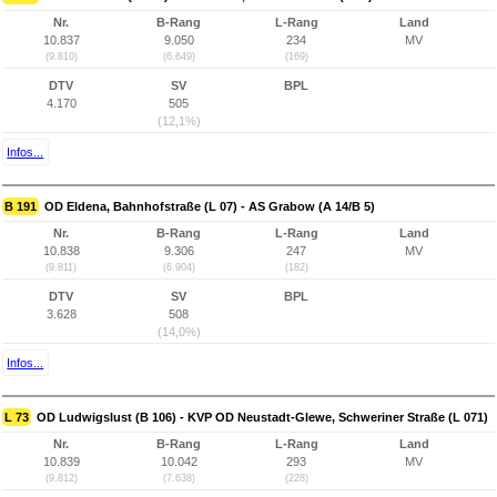
Nr.
B-Rang
L-Rang
Land
10.837
9.050
234
MV
(9.810)
(6.649)
(169)
DTV
SV
BPL
4.170
505
(12,1%)
Infos...
B 191
OD Eldena, Bahnhofstraße (L 07) - AS Grabow (A 14/B 5)
Nr.
B-Rang
L-Rang
Land
10.838
9.306
247
MV
(9.811)
(6.904)
(182)
DTV
SV
BPL
3.628
508
(14,0%)
Infos...
L 73
OD Ludwigslust (B 106) - KVP OD Neustadt-Glewe, Schweriner Straße (L 071)
Nr.
B-Rang
L-Rang
Land
10.839
10.042
293
MV
(9.812)
(7.638)
(228)