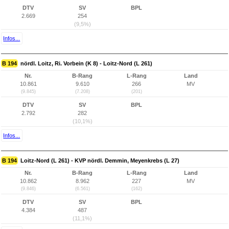
DTV
SV
BPL
2.669
254
(9,5%)
Infos...
B 194
nördl. Loitz, Ri. Vorbein (K 8) - Loitz-Nord (L 261)
Nr.
B-Rang
L-Rang
Land
10.861
9.610
266
MV
(9.845)
(7.208)
(201)
DTV
SV
BPL
2.792
282
(10,1%)
Infos...
B 194
Loitz-Nord (L 261) - KVP nördl. Demmin, Meyenkrebs (L 27)
Nr.
B-Rang
L-Rang
Land
10.862
8.962
227
MV
(9.846)
(6.561)
(162)
DTV
SV
BPL
4.384
487
(11,1%)