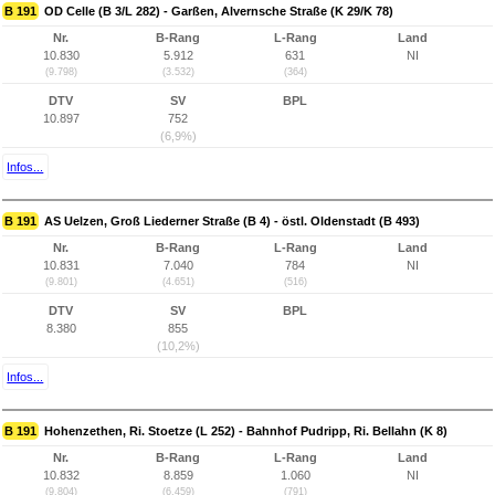
B 191
OD Celle (B 3/L 282) - Garßen, Alvernsche Straße (K 29/K 78)
Nr.
B-Rang
L-Rang
Land
10.830
5.912
631
NI
(9.798)
(3.532)
(364)
DTV
SV
BPL
10.897
752
(6,9%)
Infos...
B 191
AS Uelzen, Groß Liederner Straße (B 4) - östl. Oldenstadt (B 493)
Nr.
B-Rang
L-Rang
Land
10.831
7.040
784
NI
(9.801)
(4.651)
(516)
DTV
SV
BPL
8.380
855
(10,2%)
Infos...
B 191
Hohenzethen, Ri. Stoetze (L 252) - Bahnhof Pudripp, Ri. Bellahn (K 8)
Nr.
B-Rang
L-Rang
Land
10.832
8.859
1.060
NI
(9.804)
(6.459)
(791)