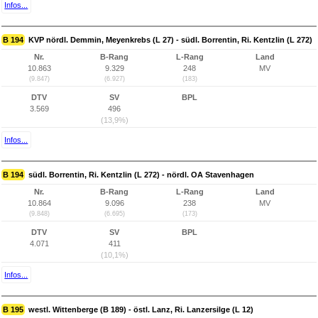
Infos...
B 194
KVP nördl. Demmin, Meyenkrebs (L 27) - südl. Borrentin, Ri. Kentzlin (L 272)
Nr.
B-Rang
L-Rang
Land
10.863
9.329
248
MV
(9.847)
(6.927)
(183)
DTV
SV
BPL
3.569
496
(13,9%)
Infos...
B 194
südl. Borrentin, Ri. Kentzlin (L 272) - nördl. OA Stavenhagen
Nr.
B-Rang
L-Rang
Land
10.864
9.096
238
MV
(9.848)
(6.695)
(173)
DTV
SV
BPL
4.071
411
(10,1%)
Infos...
B 195
westl. Wittenberge (B 189) - östl. Lanz, Ri. Lanzersilge (L 12)