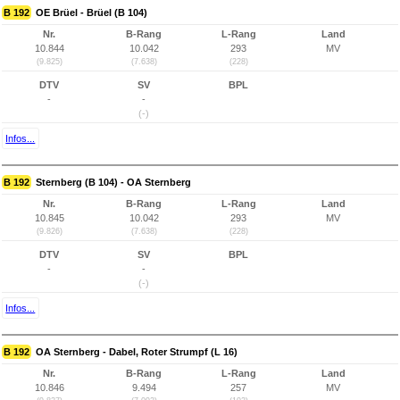
B 192
OE Brüel - Brüel (B 104)
Nr.
B-Rang
L-Rang
Land
10.844
10.042
293
MV
(9.825)
(7.638)
(228)
DTV
SV
BPL
-
-
(-)
Infos...
B 192
Sternberg (B 104) - OA Sternberg
Nr.
B-Rang
L-Rang
Land
10.845
10.042
293
MV
(9.826)
(7.638)
(228)
DTV
SV
BPL
-
-
(-)
Infos...
B 192
OA Sternberg - Dabel, Roter Strumpf (L 16)
Nr.
B-Rang
L-Rang
Land
10.846
9.494
257
MV