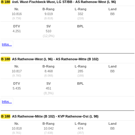
B 188
östl. Wust-Fischbeck-Wust, LG ST/BB - AS Rathenow-West (L 96)
Nr.
B-Rang
L-Rang
Land
10.816
9.019
332
BB
(9.759)
(6.618)
(216)
DTV
SV
BPL
4.251
510
(12,0%)
Infos...
B 188
AS Rathenow-West (L 96) - AS Rathenow-Mitte (B 102)
Nr.
B-Rang
L-Rang
Land
10.817
8.468
285
BB
(9.760)
(6.068)
(169)
DTV
SV
BPL
5.435
451
(8,3%)
Infos...
B 188
AS Rathenow-Mitte (B 102) - KVP Rathenow-Ost (L 98)
Nr.
B-Rang
L-Rang
Land
10.818
10.042
474
BB
(9.761)
(7.638)
(357)