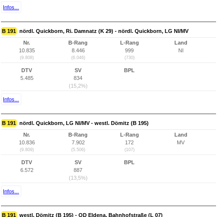
Infos...
B 191
nördl. Quickborn, Ri. Damnatz (K 29) - nördl. Quickborn, LG NI/MV
Nr.
B-Rang
L-Rang
Land
10.835
8.446
999
NI
(9.808)
(6.046)
(730)
DTV
SV
BPL
5.485
834
(15,2%)
Infos...
B 191
nördl. Quickborn, LG NI/MV - westl. Dömitz (B 195)
Nr.
B-Rang
L-Rang
Land
10.836
7.902
172
MV
(9.809)
(5.506)
(107)
DTV
SV
BPL
6.572
887
(13,5%)
Infos...
B 191
westl. Dömitz (B 195) - OD Eldena, Bahnhofstraße (L 07)