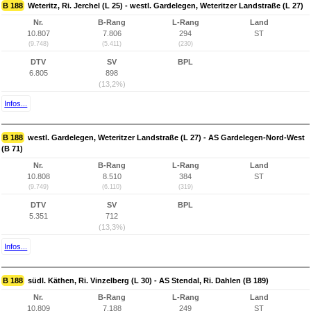
B 188
Weteritz, Ri. Jerchel (L 25) - westl. Gardelegen, Weteritzer Landstraße (L 27)
Nr.
B-Rang
L-Rang
Land
10.807
7.806
294
ST
(9.748)
(5.411)
(230)
DTV
SV
BPL
6.805
898
(13,2%)
Infos...
B 188
westl. Gardelegen, Weteritzer Landstraße (L 27) - AS Gardelegen-Nord-West
(B 71)
Nr.
B-Rang
L-Rang
Land
10.808
8.510
384
ST
(9.749)
(6.110)
(319)
DTV
SV
BPL
5.351
712
(13,3%)
Infos...
B 188
südl. Käthen, Ri. Vinzelberg (L 30) - AS Stendal, Ri. Dahlen (B 189)
Nr.
B-Rang
L-Rang
Land
10.809
7.188
249
ST