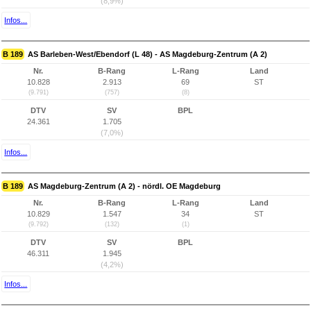
(8,9%)
Infos...
B 189
AS Barleben-West/Ebendorf (L 48) - AS Magdeburg-Zentrum (A 2)
Nr.
B-Rang
L-Rang
Land
10.828
2.913
69
ST
(9.791)
(757)
(8)
DTV
SV
BPL
24.361
1.705
(7,0%)
Infos...
B 189
AS Magdeburg-Zentrum (A 2) - nördl. OE Magdeburg
Nr.
B-Rang
L-Rang
Land
10.829
1.547
34
ST
(9.792)
(132)
(1)
DTV
SV
BPL
46.311
1.945
(4,2%)
Infos...