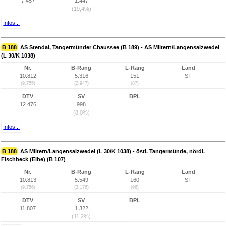
7.457
1.447
(19,4%)
Infos...
B 188
AS Stendal, Tangermünder Chaussee (B 189) - AS Miltern/Langensalzwedel
(L 30/K 1038)
Nr.
B-Rang
L-Rang
Land
10.812
5.316
151
ST
(9.755)
(2.947)
(87)
DTV
SV
BPL
12.476
998
(8,0%)
Infos...
B 188
AS Miltern/Langensalzwedel (L 30/K 1038) - östl. Tangermünde, nördl.
Fischbeck (Elbe) (B 107)
Nr.
B-Rang
L-Rang
Land
10.813
5.549
160
ST
(9.756)
(3.176)
(96)
DTV
SV
BPL
11.807
1.322
(11,2%)