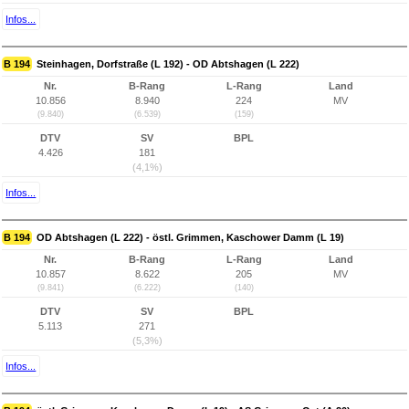
Infos...
B 194
Steinhagen, Dorfstraße (L 192) - OD Abtshagen (L 222)
Nr.
B-Rang
L-Rang
Land
10.856
8.940
224
MV
(9.840)
(6.539)
(159)
DTV
SV
BPL
4.426
181
(4,1%)
Infos...
B 194
OD Abtshagen (L 222) - östl. Grimmen, Kaschower Damm (L 19)
Nr.
B-Rang
L-Rang
Land
10.857
8.622
205
MV
(9.841)
(6.222)
(140)
DTV
SV
BPL
5.113
271
(5,3%)
Infos...