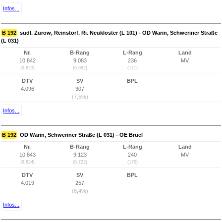
Infos...
B 192
südl. Zurow, Reinstorf, Ri. Neukloster (L 101) - OD Warin, Schweriner Straße
(L 031)
Nr.
B-Rang
L-Rang
Land
10.842
9.083
236
MV
(9.823)
(6.682)
(171)
DTV
SV
BPL
4.096
307
(7,5%)
Infos...
B 192
OD Warin, Schweriner Straße (L 031) - OE Brüel
Nr.
B-Rang
L-Rang
Land
10.843
9.123
240
MV
(9.824)
(6.722)
(175)
DTV
SV
BPL
4.019
257
(6,4%)
Infos...