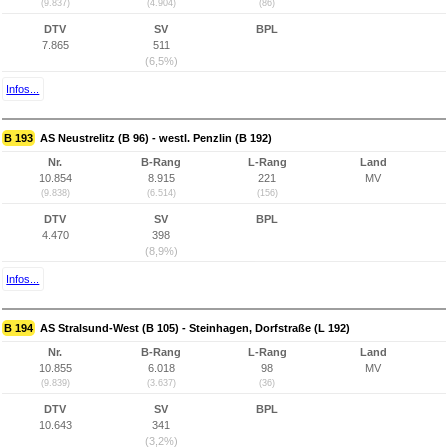
(9.837)
(4.904)
(86)
DTV
SV
BPL
7.865
511
(6,5%)
Infos...
B 193
AS Neustrelitz (B 96) - westl. Penzlin (B 192)
Nr.
B-Rang
L-Rang
Land
10.854
8.915
221
MV
(9.838)
(6.514)
(156)
DTV
SV
BPL
4.470
398
(8,9%)
Infos...
B 194
AS Stralsund-West (B 105) - Steinhagen, Dorfstraße (L 192)
Nr.
B-Rang
L-Rang
Land
10.855
6.018
98
MV
(9.839)
(3.637)
(36)
DTV
SV
BPL
10.643
341
(3,2%)