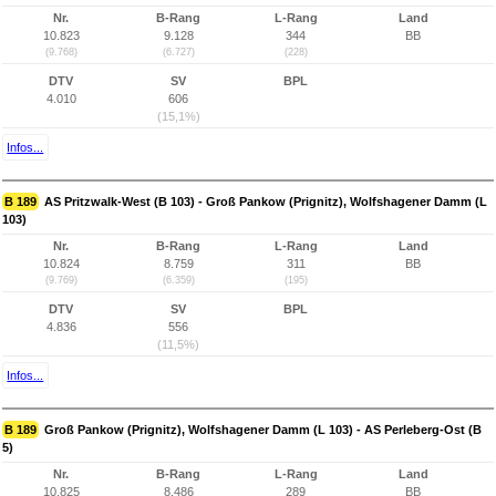
Nr.
B-Rang
L-Rang
Land
10.823
9.128
344
BB
(9.768)
(6.727)
(228)
DTV
SV
BPL
4.010
606
(15,1%)
Infos...
B 189
AS Pritzwalk-West (B 103) - Groß Pankow (Prignitz), Wolfshagener Damm (L
103)
Nr.
B-Rang
L-Rang
Land
10.824
8.759
311
BB
(9.769)
(6.359)
(195)
DTV
SV
BPL
4.836
556
(11,5%)
Infos...
B 189
Groß Pankow (Prignitz), Wolfshagener Damm (L 103) - AS Perleberg-Ost (B
5)
Nr.
B-Rang
L-Rang
Land
10.825
8.486
289
BB