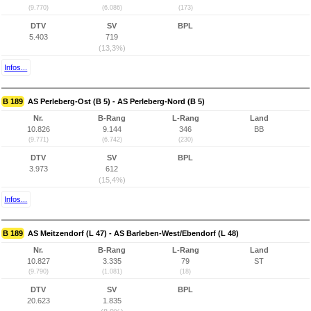
(9.770)
(6.086)
(173)
DTV
SV
BPL
5.403
719
(13,3%)
Infos...
B 189
AS Perleberg-Ost (B 5) - AS Perleberg-Nord (B 5)
Nr.
B-Rang
L-Rang
Land
10.826
9.144
346
BB
(9.771)
(6.742)
(230)
DTV
SV
BPL
3.973
612
(15,4%)
Infos...
B 189
AS Meitzendorf (L 47) - AS Barleben-West/Ebendorf (L 48)
Nr.
B-Rang
L-Rang
Land
10.827
3.335
79
ST
(9.790)
(1.081)
(18)
DTV
SV
BPL
20.623
1.835