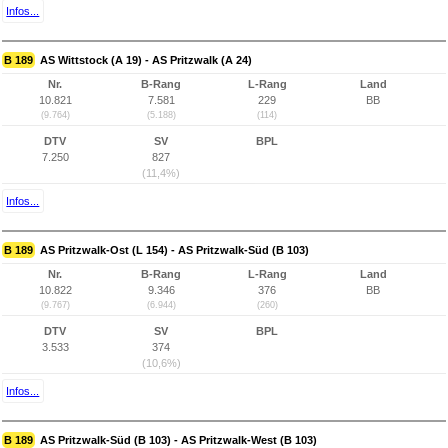
Infos...
B 189
AS Wittstock (A 19) - AS Pritzwalk (A 24)
Nr.
B-Rang
L-Rang
Land
10.821
7.581
229
BB
(9.764)
(5.188)
(114)
DTV
SV
BPL
7.250
827
(11,4%)
Infos...
B 189
AS Pritzwalk-Ost (L 154) - AS Pritzwalk-Süd (B 103)
Nr.
B-Rang
L-Rang
Land
10.822
9.346
376
BB
(9.767)
(6.944)
(260)
DTV
SV
BPL
3.533
374
(10,6%)
Infos...
B 189
AS Pritzwalk-Süd (B 103) - AS Pritzwalk-West (B 103)