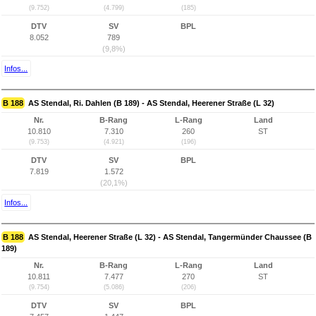
(9.752)
(4.799)
(185)
DTV
SV
BPL
8.052
789
(9,8%)
Infos...
B 188
AS Stendal, Ri. Dahlen (B 189) - AS Stendal, Heerener Straße (L 32)
Nr.
B-Rang
L-Rang
Land
10.810
7.310
260
ST
(9.753)
(4.921)
(196)
DTV
SV
BPL
7.819
1.572
(20,1%)
Infos...
B 188
AS Stendal, Heerener Straße (L 32) - AS Stendal, Tangermünder Chaussee (B
189)
Nr.
B-Rang
L-Rang
Land
10.811
7.477
270
ST
(9.754)
(5.086)
(206)
DTV
SV
BPL