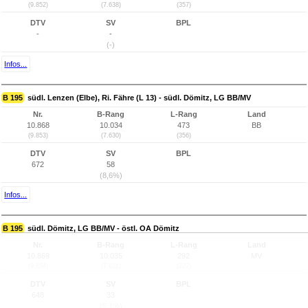
(9.852)
(7.638)
(357)
DTV
SV
BPL
-
-
(-)
Infos...
B 195
südl. Lenzen (Elbe), Ri. Fähre (L 13) - südl. Dömitz, LG BB/MV
Nr.
B-Rang
L-Rang
Land
10.868
10.034
473
BB
(9.853)
(7.630)
(356)
DTV
SV
BPL
672
58
(8,6%)
Infos...
B 195
südl. Dömitz, LG BB/MV - östl. OA Dömitz
Nr.
B-Rang
L-Rang
Land
10.869
10.035
292
MV
(9.854)
(7.631)
(227)
DTV
SV
BPL
648
33
(5,1%)