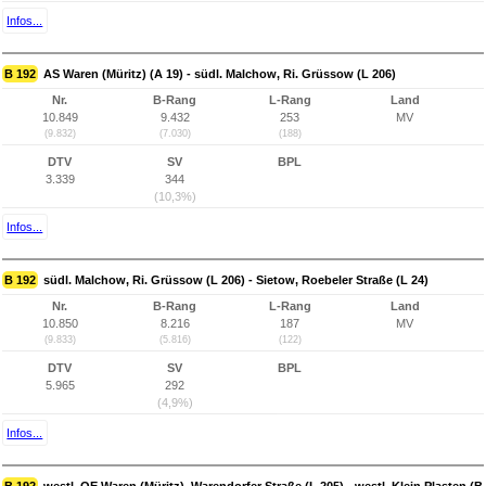
Infos...
B 192
AS Waren (Müritz) (A 19) - südl. Malchow, Ri. Grüssow (L 206)
Nr.
B-Rang
L-Rang
Land
10.849
9.432
253
MV
(9.832)
(7.030)
(188)
DTV
SV
BPL
3.339
344
(10,3%)
Infos...
B 192
südl. Malchow, Ri. Grüssow (L 206) - Sietow, Roebeler Straße (L 24)
Nr.
B-Rang
L-Rang
Land
10.850
8.216
187
MV
(9.833)
(5.816)
(122)
DTV
SV
BPL
5.965
292
(4,9%)
Infos...