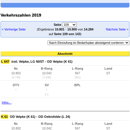
Verkehrszahlen 2019
Seite
< Vorherige Seite
(Ergebnisse
10.801
-
10.900
von
14.284
Nächste Seite >
auf
Seite 109 von 143
)
Abschnitt
L 647
östl. Velpke, LG NI/ST - OD Velpke (K 61)
Nr.
B-Rang
L-Rang
Land
10.801
10.042
567
ST
(9.739)
(7.638)
(501)
DTV
SV
BPL
-
-
(-)
Infos...
K 61
OD Velpke (K 61) - OD Oebisfelde (L 24)
Nr.
B-Rang
L-Rang
Land
10.802
10.042
567
ST