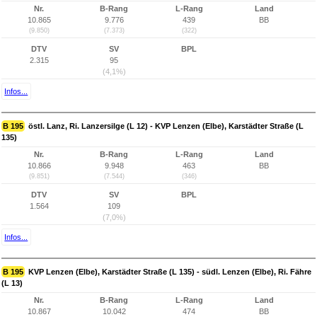
Nr.
B-Rang
L-Rang
Land
10.865
9.776
439
BB
(9.850)
(7.373)
(322)
DTV
SV
BPL
2.315
95
(4,1%)
Infos...
B 195
östl. Lanz, Ri. Lanzersilge (L 12) - KVP Lenzen (Elbe), Karstädter Straße (L
135)
Nr.
B-Rang
L-Rang
Land
10.866
9.948
463
BB
(9.851)
(7.544)
(346)
DTV
SV
BPL
1.564
109
(7,0%)
Infos...
B 195
KVP Lenzen (Elbe), Karstädter Straße (L 135) - südl. Lenzen (Elbe), Ri. Fähre
(L 13)
Nr.
B-Rang
L-Rang
Land
10.867
10.042
474
BB