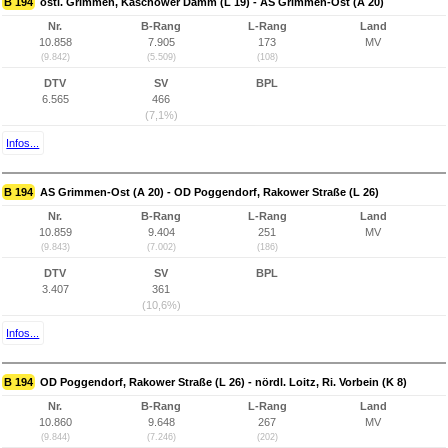
B 194
östl. Grimmen, Kaschower Damm (L 19) - AS Grimmen-Ost (A 20)
Nr.
B-Rang
L-Rang
Land
10.858
7.905
173
MV
(9.842)
(5.509)
(108)
DTV
SV
BPL
6.565
466
(7,1%)
Infos...
B 194
AS Grimmen-Ost (A 20) - OD Poggendorf, Rakower Straße (L 26)
Nr.
B-Rang
L-Rang
Land
10.859
9.404
251
MV
(9.843)
(7.002)
(186)
DTV
SV
BPL
3.407
361
(10,6%)
Infos...
B 194
OD Poggendorf, Rakower Straße (L 26) - nördl. Loitz, Ri. Vorbein (K 8)
Nr.
B-Rang
L-Rang
Land
10.860
9.648
267
MV
(9.844)
(7.246)
(202)