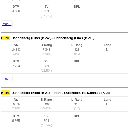
DTV
SV
BPL
4.606
659
(14,3%)
Infos...
B 191
Dannenberg (Elbe) (B 248) - Dannenberg (Elbe) (B 216)
Nr.
B-Rang
L-Rang
Land
10.833
7.348
828
NI
(9.806)
(4.959)
(559)
DTV
SV
BPL
7.734
889
(11,5%)
Infos...
B 191
Dannenberg (Elbe) (B 216) - nördl. Quickborn, Ri. Damnatz (K 29)
Nr.
B-Rang
L-Rang
Land
10.834
8.006
918
NI
(9.807)
(5.608)
(649)
DTV
SV
BPL
6.365
694
(10,9%)