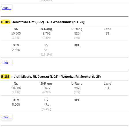
Infos...
B 188
Oebisfelde-Ost (L 22) - OD Weddendorf (K 1124)
Nr.
B-Rang
L-Rang
Land
10.805
9.762
528
ST
(9.743)
(7.360)
(462)
DTV
SV
BPL
2.366
381
(16,1%)
Infos...
B 188
nördl. Mieste, Ri. Jeggau (L 26) - Weteritz, Ri. Jerchel (L 25)
Nr.
B-Rang
L-Rang
Land
10.806
8.672
392
ST
(9.747)
(6.272)
(327)
DTV
SV
BPL
5.008
471
(9,4%)
Infos...