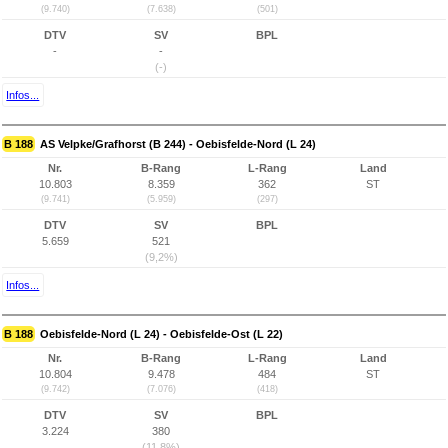
(9.740)
(7.638)
(501)
DTV
SV
BPL
-
-
(-)
Infos...
B 188
AS Velpke/Grafhorst (B 244) - Oebisfelde-Nord (L 24)
Nr.
B-Rang
L-Rang
Land
10.803
8.359
362
ST
(9.741)
(5.959)
(297)
DTV
SV
BPL
5.659
521
(9,2%)
Infos...
B 188
Oebisfelde-Nord (L 24) - Oebisfelde-Ost (L 22)
Nr.
B-Rang
L-Rang
Land
10.804
9.478
484
ST
(9.742)
(7.076)
(418)
DTV
SV
BPL
3.224
380
(11,8%)