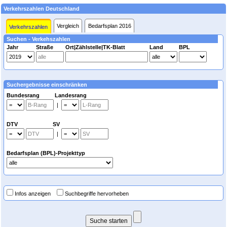
Verkehrszahlen Deutschland
Vergleich
Bedarfsplan 2016
Verkehrszahlen
Suchen - Verkehszahlen
Jahr
Straße
Ort|Zählstelle|TK-Blatt
Land
BPL
Suchergebnisse einschränken
Bundesrang Landesrang
|
DTV SV
|
Bedarfsplan (BPL)-Projekttyp
Infos anzeigen
Suchbegriffe hervorheben