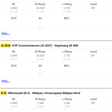
Nr.
B-Rang
L-Rang
Land
6.963
10.042
1.757
BY
(4.476)
(7.638)
(1.344)
DTV
SV
BPL
-
-
(-)
Infos...
St 2510
KVP Zusmarshausen (St 2027) - Vogelsang (B 300)
Nr.
B-Rang
L-Rang
Land
6.964
10.042
1.757
BY
(4.477)
(7.638)
(1.344)
DTV
SV
BPL
-
-
(-)
Infos...
B 11
Mittenwald (B 2) - Wallgau, Ortsausgang Wallgau-Nord
Nr.
B-Rang
L-Rang
Land
6.965
7.940
1.497
BY
(4.478)
(5.544)
(1.084)