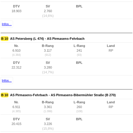
DTV
SV
BPL
18.903
2.760
(14,6%)
Infos...
B 10
AS Petersberg (L 474) - AS Pirmasens-Fehrbach
Nr.
B-Rang
L-Rang
Land
6.910
3.117
241
RP
(4.384)
(912)
(93)
DTV
SV
BPL
22.312
3.280
(14,7%)
Infos...
B 10
AS Pirmasens-Fehrbach - AS Pirmasens-Bibermühler Straße (B 270)
Nr.
B-Rang
L-Rang
Land
6.911
3.361
260
RP
(4.385)
(1.099)
(108)
DTV
SV
BPL
20.415
3.226
(15,8%)