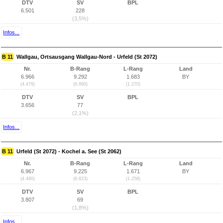
DTV
SV
BPL
6.501
228
(3,5%)
Infos...
B 11
Wallgau, Ortsausgang Wallgau-Nord - Urfeld (St 2072)
Nr.
B-Rang
L-Rang
Land
6.966
9.292
1.683
BY
(4.479)
(6.890)
(1.270)
DTV
SV
BPL
3.656
77
(2,1%)
Infos...
B 11
Urfeld (St 2072) - Kochel a. See (St 2062)
Nr.
B-Rang
L-Rang
Land
6.967
9.225
1.671
BY
(4.480)
(6.823)
(1.258)
DTV
SV
BPL
3.807
69
(1,8%)
Infos...