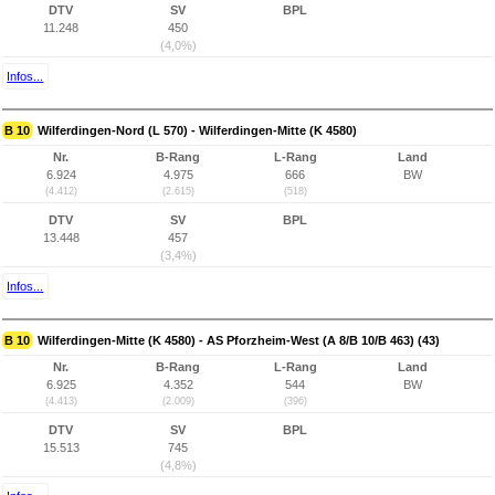
DTV
SV
BPL
11.248
450
(4,0%)
Infos...
B 10
Wilferdingen-Nord (L 570) - Wilferdingen-Mitte (K 4580)
Nr.
B-Rang
L-Rang
Land
6.924
4.975
666
BW
(4.412)
(2.615)
(518)
DTV
SV
BPL
13.448
457
(3,4%)
Infos...
B 10
Wilferdingen-Mitte (K 4580) - AS Pforzheim-West (A 8/B 10/B 463) (43)
Nr.
B-Rang
L-Rang
Land
6.925
4.352
544
BW
(4.413)
(2.009)
(396)
DTV
SV
BPL
15.513
745
(4,8%)