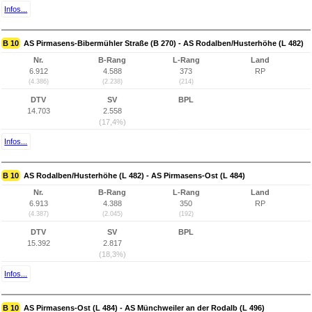
Infos...
B 10
AS Pirmasens-Bibermühler Straße (B 270) - AS Rodalben/Husterhöhe (L 482)
Nr.
B-Rang
L-Rang
Land
6.912
4.588
373
RP
(4.386)
(2.238)
(214)
DTV
SV
BPL
14.703
2.558
(17,4%)
Infos...
B 10
AS Rodalben/Husterhöhe (L 482) - AS Pirmasens-Ost (L 484)
Nr.
B-Rang
L-Rang
Land
6.913
4.388
350
RP
(4.387)
(2.045)
(192)
DTV
SV
BPL
15.392
2.817
(18,3%)
Infos...
B 10
AS Pirmasens-Ost (L 484) - AS Münchweiler an der Rodalb (L 496)