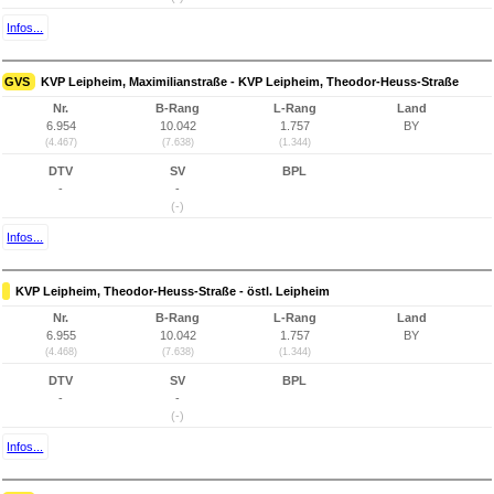
Infos...
GVS
KVP Leipheim, Maximilianstraße - KVP Leipheim, Theodor-Heuss-Straße
Nr.
B-Rang
L-Rang
Land
6.954
10.042
1.757
BY
(4.467)
(7.638)
(1.344)
DTV
SV
BPL
-
-
(-)
Infos...
KVP Leipheim, Theodor-Heuss-Straße - östl. Leipheim
Nr.
B-Rang
L-Rang
Land
6.955
10.042
1.757
BY
(4.468)
(7.638)
(1.344)
DTV
SV
BPL
-
-
(-)
Infos...