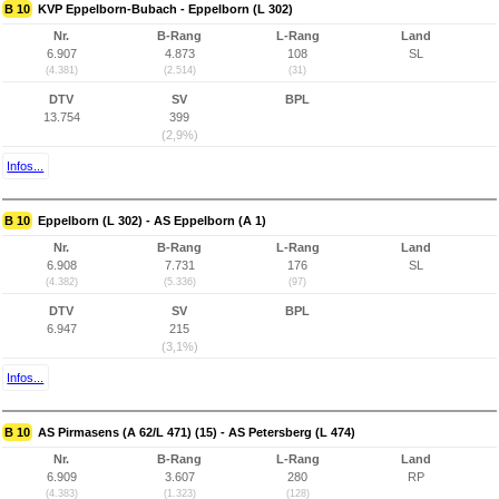
B 10
KVP Eppelborn-Bubach - Eppelborn (L 302)
Nr.
B-Rang
L-Rang
Land
6.907
4.873
108
SL
(4.381)
(2.514)
(31)
DTV
SV
BPL
13.754
399
(2,9%)
Infos...
B 10
Eppelborn (L 302) - AS Eppelborn (A 1)
Nr.
B-Rang
L-Rang
Land
6.908
7.731
176
SL
(4.382)
(5.336)
(97)
DTV
SV
BPL
6.947
215
(3,1%)
Infos...
B 10
AS Pirmasens (A 62/L 471) (15) - AS Petersberg (L 474)
Nr.
B-Rang
L-Rang
Land
6.909
3.607
280
RP
(4.383)
(1.323)
(128)