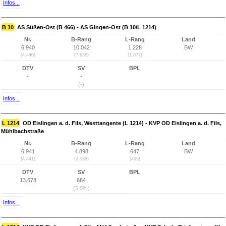
Infos...
B 10
AS Süßen-Ost (B 466) - AS Gingen-Ost (B 10/L 1214)
Nr.
B-Rang
L-Rang
Land
6.940
10.042
1.228
BW
(4.440)
(7.638)
(1.077)
DTV
SV
BPL
-
-
(-)
Infos...
L 1214
OD Eislingen a. d. Fils, Westtangente (L 1214) - KVP OD Eislingen a. d. Fils,
Mühlbachstraße
Nr.
B-Rang
L-Rang
Land
6.941
4.898
647
BW
(4.441)
(2.538)
(499)
DTV
SV
BPL
13.678
684
(5,0%)
Infos...