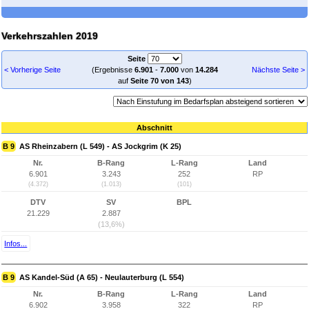
Verkehrszahlen 2019
Seite
< Vorherige Seite
(Ergebnisse
6.901
-
7.000
von
14.284
Nächste Seite >
auf
Seite 70 von 143
)
Abschnitt
B 9
AS Rheinzabern (L 549) - AS Jockgrim (K 25)
Nr.
B-Rang
L-Rang
Land
6.901
3.243
252
RP
(4.372)
(1.013)
(101)
DTV
SV
BPL
21.229
2.887
(13,6%)
Infos...
B 9
AS Kandel-Süd (A 65) - Neulauterburg (L 554)
Nr.
B-Rang
L-Rang
Land
6.902
3.958
322
RP