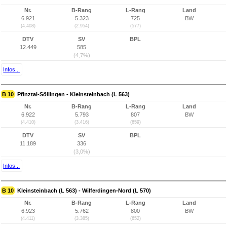
Nr.
B-Rang
L-Rang
Land
6.921
5.323
725
BW
(4.408)
(2.954)
(577)
DTV
SV
BPL
12.449
585
(4,7%)
Infos...
B 10
Pfinztal-Söllingen - Kleinsteinbach (L 563)
Nr.
B-Rang
L-Rang
Land
6.922
5.793
807
BW
(4.410)
(3.416)
(659)
DTV
SV
BPL
11.189
336
(3,0%)
Infos...
B 10
Kleinsteinbach (L 563) - Wilferdingen-Nord (L 570)
Nr.
B-Rang
L-Rang
Land
6.923
5.762
800
BW
(4.411)
(3.385)
(652)