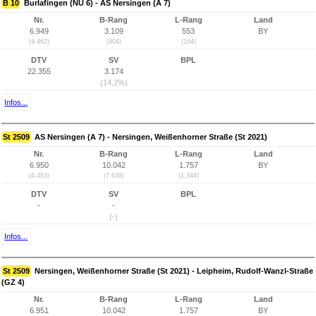
B 10
Burlafingen (NU 6) - AS Nersingen (A 7)
Nr.
B-Rang
L-Rang
Land
6.949
3.109
553
BY
(4.462)
(904)
(164)
DTV
SV
BPL
22.355
3.174
(14,2%)
Infos...
St 2509
AS Nersingen (A 7) - Nersingen, Weißenhorner Straße (St 2021)
Nr.
B-Rang
L-Rang
Land
6.950
10.042
1.757
BY
(4.463)
(7.638)
(1.344)
DTV
SV
BPL
-
-
(-)
Infos...
St 2509
Nersingen, Weißenhorner Straße (St 2021) - Leipheim, Rudolf-Wanzl-Straße
(GZ 4)
Nr.
B-Rang
L-Rang
Land
6.951
10.042
1.757
BY