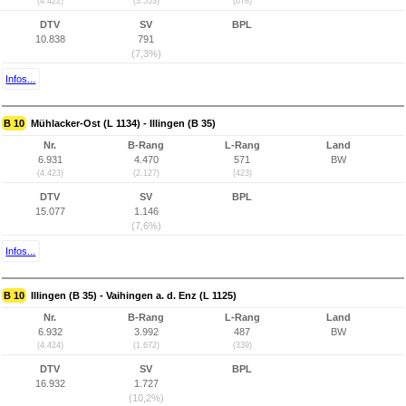
(4.422)
(3.553)
(678)
DTV
SV
BPL
10.838
791
(7,3%)
Infos...
B 10
Mühlacker-Ost (L 1134) - Illingen (B 35)
Nr.
B-Rang
L-Rang
Land
6.931
4.470
571
BW
(4.423)
(2.127)
(423)
DTV
SV
BPL
15.077
1.146
(7,6%)
Infos...
B 10
Illingen (B 35) - Vaihingen a. d. Enz (L 1125)
Nr.
B-Rang
L-Rang
Land
6.932
3.992
487
BW
(4.424)
(1.672)
(339)
DTV
SV
BPL
16.932
1.727
(10,2%)