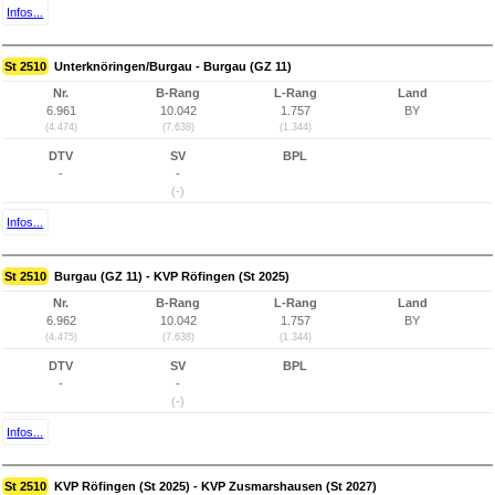
Infos...
St 2510
Unterknöringen/Burgau - Burgau (GZ 11)
Nr.
B-Rang
L-Rang
Land
6.961
10.042
1.757
BY
(4.474)
(7.638)
(1.344)
DTV
SV
BPL
-
-
(-)
Infos...
St 2510
Burgau (GZ 11) - KVP Röfingen (St 2025)
Nr.
B-Rang
L-Rang
Land
6.962
10.042
1.757
BY
(4.475)
(7.638)
(1.344)
DTV
SV
BPL
-
-
(-)
Infos...
St 2510
KVP Röfingen (St 2025) - KVP Zusmarshausen (St 2027)