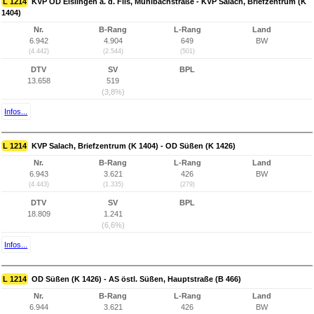
L 1214
KVP OD Eislingen a. d. Fils, Mühlbachstraße - KVP Salach, Briefzentrum (K
1404)
Nr.
B-Rang
L-Rang
Land
6.942
4.904
649
BW
(4.442)
(2.544)
(501)
DTV
SV
BPL
13.658
519
(3,8%)
Infos...
L 1214
KVP Salach, Briefzentrum (K 1404) - OD Süßen (K 1426)
Nr.
B-Rang
L-Rang
Land
6.943
3.621
426
BW
(4.443)
(1.335)
(279)
DTV
SV
BPL
18.809
1.241
(6,6%)
Infos...
L 1214
OD Süßen (K 1426) - AS östl. Süßen, Hauptstraße (B 466)
Nr.
B-Rang
L-Rang
Land
6.944
3.621
426
BW