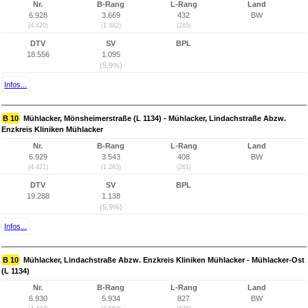
Nr.
B-Rang
L-Rang
Land
6.928
3.669
432
BW
(4.420)
(1.382)
(285)
DTV
SV
BPL
18.556
1.095
(5,9%)
Infos...
B 10
Mühlacker, Mönsheimerstraße (L 1134) - Mühlacker, Lindachstraße Abzw.
Enzkreis Kliniken Mühlacker
Nr.
B-Rang
L-Rang
Land
6.929
3.543
408
BW
(4.421)
(1.263)
(261)
DTV
SV
BPL
19.288
1.138
(5,9%)
Infos...
B 10
Mühlacker, Lindachstraße Abzw. Enzkreis Kliniken Mühlacker - Mühlacker-Ost
(L 1134)
Nr.
B-Rang
L-Rang
Land
6.930
5.934
827
BW