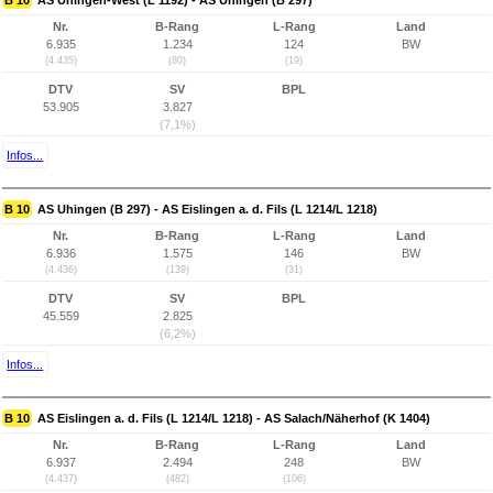
B 10
AS Uhingen-West (L 1192) - AS Uhingen (B 297)
Nr.
B-Rang
L-Rang
Land
6.935
1.234
124
BW
(4.435)
(80)
(19)
DTV
SV
BPL
53.905
3.827
(7,1%)
Infos...
B 10
AS Uhingen (B 297) - AS Eislingen a. d. Fils (L 1214/L 1218)
Nr.
B-Rang
L-Rang
Land
6.936
1.575
146
BW
(4.436)
(139)
(31)
DTV
SV
BPL
45.559
2.825
(6,2%)
Infos...
B 10
AS Eislingen a. d. Fils (L 1214/L 1218) - AS Salach/Näherhof (K 1404)
Nr.
B-Rang
L-Rang
Land
6.937
2.494
248
BW
(4.437)
(482)
(106)