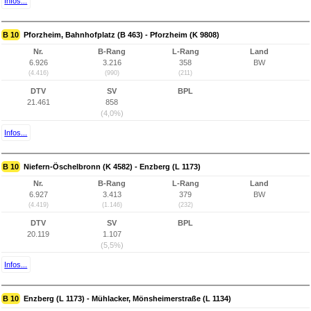
Infos...
B 10
Pforzheim, Bahnhofplatz (B 463) - Pforzheim (K 9808)
Nr.
B-Rang
L-Rang
Land
6.926
3.216
358
BW
(4.416)
(990)
(211)
DTV
SV
BPL
21.461
858
(4,0%)
Infos...
B 10
Niefern-Öschelbronn (K 4582) - Enzberg (L 1173)
Nr.
B-Rang
L-Rang
Land
6.927
3.413
379
BW
(4.419)
(1.146)
(232)
DTV
SV
BPL
20.119
1.107
(5,5%)
Infos...
B 10
Enzberg (L 1173) - Mühlacker, Mönsheimerstraße (L 1134)