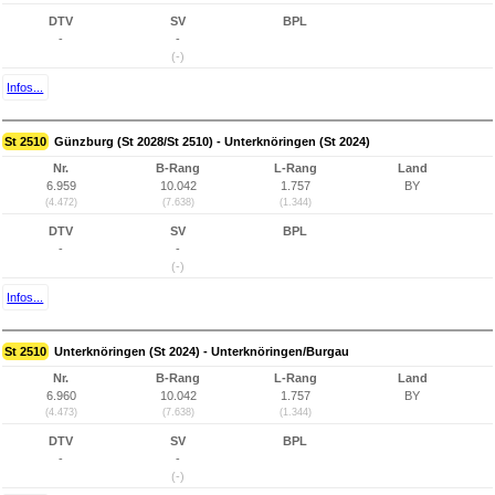
DTV
SV
BPL
-
-
(-)
Infos...
St 2510
Günzburg (St 2028/St 2510) - Unterknöringen (St 2024)
Nr.
B-Rang
L-Rang
Land
6.959
10.042
1.757
BY
(4.472)
(7.638)
(1.344)
DTV
SV
BPL
-
-
(-)
Infos...
St 2510
Unterknöringen (St 2024) - Unterknöringen/Burgau
Nr.
B-Rang
L-Rang
Land
6.960
10.042
1.757
BY
(4.473)
(7.638)
(1.344)
DTV
SV
BPL
-
-
(-)