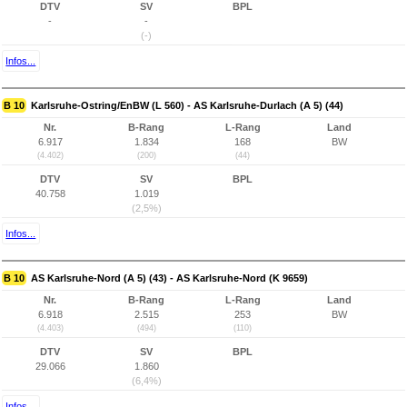
DTV
SV
BPL
-
-
(-)
Infos...
B 10
Karlsruhe-Ostring/EnBW (L 560) - AS Karlsruhe-Durlach (A 5) (44)
Nr.
B-Rang
L-Rang
Land
6.917
1.834
168
BW
(4.402)
(200)
(44)
DTV
SV
BPL
40.758
1.019
(2,5%)
Infos...
B 10
AS Karlsruhe-Nord (A 5) (43) - AS Karlsruhe-Nord (K 9659)
Nr.
B-Rang
L-Rang
Land
6.918
2.515
253
BW
(4.403)
(494)
(110)
DTV
SV
BPL
29.066
1.860
(6,4%)
Infos...