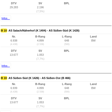
DTV
SV
BPL
29.283
2.196
(7,5%)
Infos...
B 10
AS Salach/Näherhof (K 1404) - AS Süßen-Süd (K 1426)
Nr.
B-Rang
L-Rang
Land
6.938
4.899
648
BW
(4.438)
(2.539)
(500)
DTV
SV
BPL
13.677
1.053
(7,7%)
Infos...
B 10
AS Süßen-Süd (K 1426) - AS Süßen-Ost (B 466)
Nr.
B-Rang
L-Rang
Land
6.939
4.899
648
BW
(4.439)
(2.539)
(500)
DTV
SV
BPL
13.677
1.053
(7,7%)