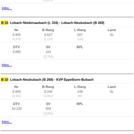
Infos...
B 10
Lebach-Niedersaubach (L 334) - Lebach-Neububach (B 269)
Nr.
B-Rang
L-Rang
Land
6.905
9.527
207
SL
(4.379)
(7.125)
(128)
DTV
SV
BPL
3.080
114
(3,7%)
Infos...
B 10
Lebach-Neububach (B 269) - KVP Eppelborn-Bubach
Nr.
B-Rang
L-Rang
Land
6.906
6.244
148
SL
(4.380)
(3.862)
(69)
DTV
SV
BPL
10.133
304
(3,0%)
Infos...