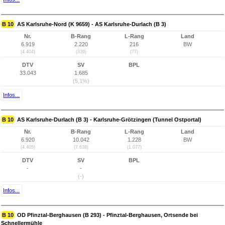
B 10
AS Karlsruhe-Nord (K 9659) - AS Karlsruhe-Durlach (B 3)
Nr.
B-Rang
L-Rang
Land
6.919
2.220
216
BW
(4.404)
(339)
(77)
DTV
SV
BPL
33.043
1.685
(5,1%)
Infos...
B 10
AS Karlsruhe-Durlach (B 3) - Karlsruhe-Grötzingen (Tunnel Ostportal)
Nr.
B-Rang
L-Rang
Land
6.920
10.042
1.228
BW
(4.405)
(7.638)
(1.077)
DTV
SV
BPL
-
-
(-)
Infos...
B 10
OD Pfinztal-Berghausen (B 293) - Pfinztal-Berghausen, Ortsende bei
Schnellermühle