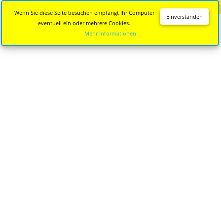
Diese Seite wird nicht mehr aktualisiert.
Zur neuen Seite
Wenn Sie diese Seite besuchen empfängt Ihr Computer
Einverstanden
eventuell ein oder mehrere Cookies.
Mehr Informationen