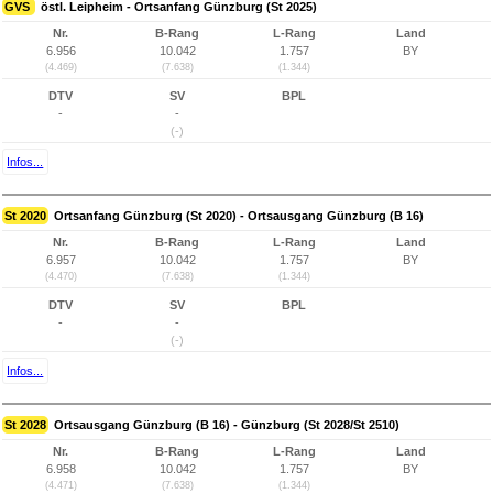
GVS
östl. Leipheim - Ortsanfang Günzburg (St 2025)
Nr.
B-Rang
L-Rang
Land
6.956
10.042
1.757
BY
(4.469)
(7.638)
(1.344)
DTV
SV
BPL
-
-
(-)
Infos...
St 2020
Ortsanfang Günzburg (St 2020) - Ortsausgang Günzburg (B 16)
Nr.
B-Rang
L-Rang
Land
6.957
10.042
1.757
BY
(4.470)
(7.638)
(1.344)
DTV
SV
BPL
-
-
(-)
Infos...
St 2028
Ortsausgang Günzburg (B 16) - Günzburg (St 2028/St 2510)
Nr.
B-Rang
L-Rang
Land
6.958
10.042
1.757
BY
(4.471)
(7.638)
(1.344)