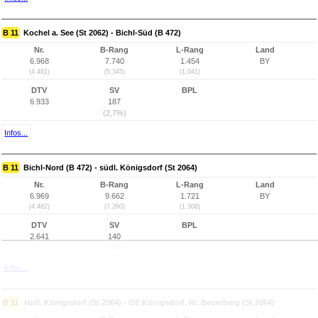
B 11
Kochel a. See (St 2062) - Bichl-Süd (B 472)
Nr.
B-Rang
L-Rang
Land
6.968
7.740
1.454
BY
(4.481)
(5.345)
(1.041)
DTV
SV
BPL
6.933
187
(2,7%)
Infos...
B 11
Bichl-Nord (B 472) - südl. Königsdorf (St 2064)
Nr.
B-Rang
L-Rang
Land
6.969
9.662
1.721
BY
(4.482)
(7.260)
(1.308)
DTV
SV
BPL
2.641
140
(5,3%)
Infos...
B 11
südl. Königsdorf (St 2064) - OE Königsdorf, Ri. Beuerberg (St 2064)