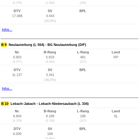
(4.376)
(1.640)
(165)
DTV
SV
BPL
17.088
4.443
(26,0%)
Infos...
B 9
Neulauterburg (L 554) - BG Neulauterburg (D/F)
Nr.
B-Rang
L-Rang
Land
6.903
5.819
481
RP
(4.377)
(3.442)
(317)
DTV
SV
BPL
11.137
3.341
(30,0%)
Infos...
B 10
Lebach-Jabach - Lebach-Niedersaubach (L 334)
Nr.
B-Rang
L-Rang
Land
6.904
8.189
186
SL
(4.378)
(5.790)
(107)
DTV
SV
BPL
6.009
168
(2,8%)