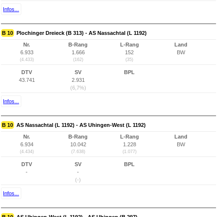
Infos...
B 10
Plochinger Dreieck (B 313) - AS Nassachtal (L 1192)
Nr.
B-Rang
L-Rang
Land
6.933
1.666
152
BW
(4.433)
(162)
(35)
DTV
SV
BPL
43.741
2.931
(6,7%)
Infos...
B 10
AS Nassachtal (L 1192) - AS Uhingen-West (L 1192)
Nr.
B-Rang
L-Rang
Land
6.934
10.042
1.228
BW
(4.434)
(7.638)
(1.077)
DTV
SV
BPL
-
-
(-)
Infos...