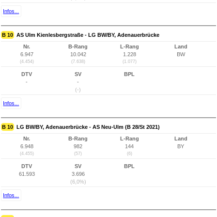
Infos...
B 10
AS Ulm Kienlesbergstraße - LG BW/BY, Adenauerbrücke
Nr.
B-Rang
L-Rang
Land
6.947
10.042
1.228
BW
(4.454)
(7.638)
(1.077)
DTV
SV
BPL
-
-
(-)
Infos...
B 10
LG BW/BY, Adenauerbrücke - AS Neu-Ulm (B 28/St 2021)
Nr.
B-Rang
L-Rang
Land
6.948
982
144
BY
(4.455)
(57)
(6)
DTV
SV
BPL
61.593
3.696
(6,0%)
Infos...