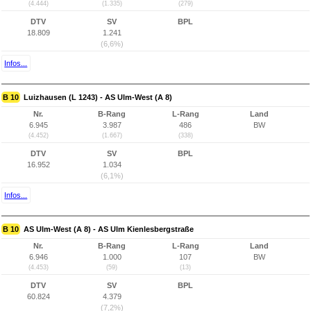
(4.444)
(1.335)
(279)
DTV
SV
BPL
18.809
1.241
(6,6%)
Infos...
B 10
Luizhausen (L 1243) - AS Ulm-West (A 8)
Nr.
B-Rang
L-Rang
Land
6.945
3.987
486
BW
(4.452)
(1.667)
(338)
DTV
SV
BPL
16.952
1.034
(6,1%)
Infos...
B 10
AS Ulm-West (A 8) - AS Ulm Kienlesbergstraße
Nr.
B-Rang
L-Rang
Land
6.946
1.000
107
BW
(4.453)
(59)
(13)
DTV
SV
BPL
60.824
4.379
(7,2%)