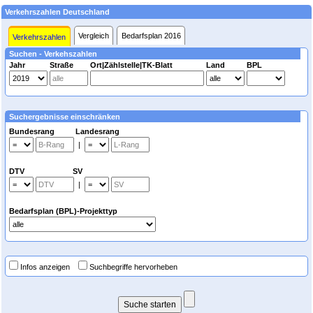
Verkehrszahlen Deutschland
Vergleich
Bedarfsplan 2016
Verkehrszahlen
Suchen - Verkehszahlen
Jahr
Straße
Ort|Zählstelle|TK-Blatt
Land
BPL
Suchergebnisse einschränken
Bundesrang Landesrang
|
DTV SV
|
Bedarfsplan (BPL)-Projekttyp
Infos anzeigen
Suchbegriffe hervorheben