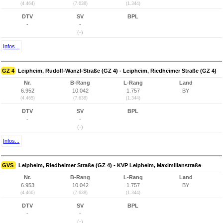
(4.464)
(7.638)
(1.344)
DTV
SV
BPL
-
-
(-)
Infos...
GZ 4
Leipheim, Rudolf-Wanzl-Straße (GZ 4) - Leipheim, Riedheimer Straße (GZ 4)
Nr.
B-Rang
L-Rang
Land
6.952
10.042
1.757
BY
(4.465)
(7.638)
(1.344)
DTV
SV
BPL
-
-
(-)
Infos...
GVS
Leipheim, Riedheimer Straße (GZ 4) - KVP Leipheim, Maximilianstraße
Nr.
B-Rang
L-Rang
Land
6.953
10.042
1.757
BY
(4.466)
(7.638)
(1.344)
DTV
SV
BPL
-
-
(-)