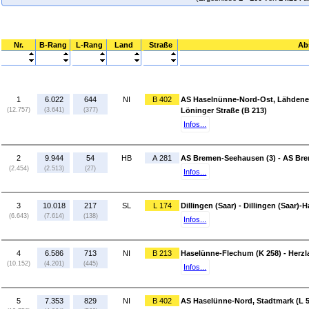
Nr.
B-Rang
L-Rang
Land
Straße
Ab
1
6.022
644
NI
B 402
AS Haselnünne-Nord-Ost, Lähdener 
(12.757)
(3.641)
(377)
Löninger Straße (B 213)
Infos...
2
9.944
54
HB
A 281
AS Bremen-Seehausen (3) - AS Bre
(2.454)
(2.513)
(27)
Infos...
3
10.018
217
SL
L 174
Dillingen (Saar) - Dillingen (Saar)-
(6.643)
(7.614)
(138)
Infos...
4
6.586
713
NI
B 213
Haselünne-Flechum (K 258) - Herzla
(10.152)
(4.201)
(445)
Infos...
5
7.353
829
NI
B 402
AS Haselünne-Nord, Stadtmark (L 