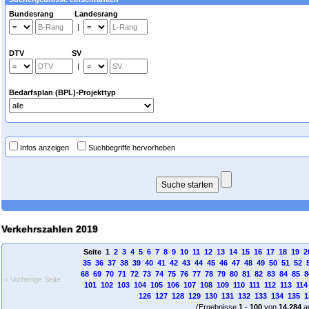
Bundesrang Landesrang
|
DTV SV
|
Bedarfsplan (BPL)-Projekttyp
Infos anzeigen
Suchbegriffe hervorheben
Verkehrszahlen 2019
Seite 1
2
3
4
5
6
7
8
9
10
11
12
13
14
15
16
17
18
19
2
35
36
37
38
39
40
41
42
43
44
45
46
47
48
49
50
51
52
68
69
70
71
72
73
74
75
76
77
78
79
80
81
82
83
84
85
8
< Vorherige Seite
101
102
103
104
105
106
107
108
109
110
111
112
113
114
126
127
128
129
130
131
132
133
134
135
1
(Ergebnisse
1
-
100
von
14.284
a