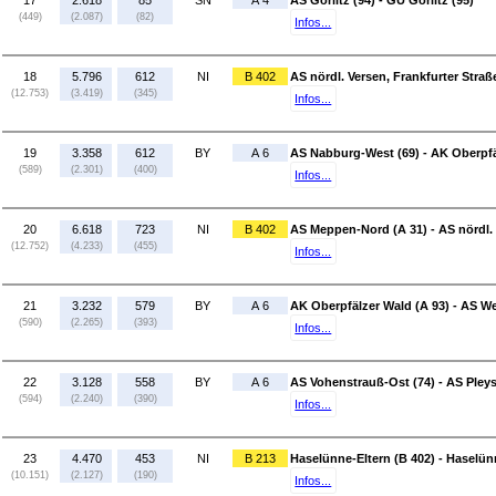
17
2.618
85
SN
A 4
AS Görlitz (94) - GÜ Görlitz (95)
(449)
(2.087)
(82)
Infos...
18
5.796
612
NI
B 402
AS nördl. Versen, Frankfurter Stra
(12.753)
(3.419)
(345)
Infos...
19
3.358
612
BY
A 6
AS Nabburg-West (69) - AK Oberpfä
(589)
(2.301)
(400)
Infos...
20
6.618
723
NI
B 402
AS Meppen-Nord (A 31) - AS nördl. V
(12.752)
(4.233)
(455)
Infos...
21
3.232
579
BY
A 6
AK Oberpfälzer Wald (A 93) - AS W
(590)
(2.265)
(393)
Infos...
22
3.128
558
BY
A 6
AS Vohenstrauß-Ost (74) - AS Pleys
(594)
(2.240)
(390)
Infos...
23
4.470
453
NI
B 213
Haselünne-Eltern (B 402) - Haselü
(10.151)
(2.127)
(190)
Infos...