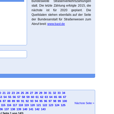
bundesweite Straßenverkehrszählungen
statt. Die letzte Zählung erfolgte 2015, die
nächste ist für 2020 geplant. Die
Quelldaten stehen ebenfalls auf der Seite
der Bundesanstalt für Straßenwesen zum
Abruf breit:
www.bast.de
0
21
22
23
24
25
26
27
28
29
30
31
32
33
34
53
54
55
56
57
58
59
60
61
62
63
64
65
66
67
6
87
88
89
90
91
92
93
94
95
96
97
98
99
100
Nächste Seite >
115
116
117
118
119
120
121
122
123
124
125
36
137
138
139
140
141
142
143
uf
Seite 1 von 143
)