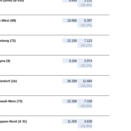
 (Eifel) (B 410)
9.695
3.131
(32,3%)
-West (69)
19.866
6.397
(32,2%)
nberg (72)
22.190
7.123
(32,1%)
yna (9)
9.266
2.974
(32,1%)
erdorf (1b)
36.399
11.684
(32,1%)
rauß-West (73)
22.368
7.158
(32,0%)
eppen-Nord (A 31)
11.405
3.638
(31,9%)