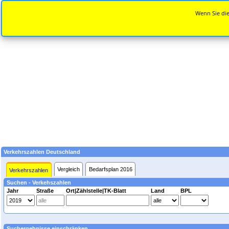
Wenn Sie die
Verkehrszahlen Deutschland
Vergleich
Bedarfsplan 2016
Verkehrszahlen
Suchen - Verkehszahlen
Jahr
Straße
Ort|Zählstelle|TK-Blatt
Land
BPL
Suchergebnisse einschränken