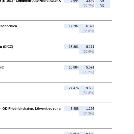
 (K 161) - Löningen-Alte Heerstraße (K
9.944
3.649
VB
(36,7%)
VB
Tschechien
17.287
6.327
(36,6%)
au (D/CZ)
16.861
6.171
(36,6%)
(8)
15.884
5.591
(35,2%)
)
27.476
9.562
(34,8%)
e - OD Friedrichshafen, Löwenkreuzung
3.488
1.196
(34,3%)