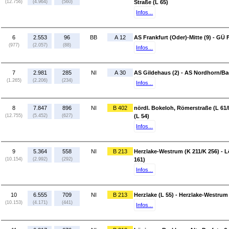
(12.756)
(4.964)
(560)
Straße (L 65)
Infos...
6
2.553
96
BB
A 12
AS Frankfurt (Oder)-Mitte (9) - GÜ 
(977)
(2.057)
(88)
Infos...
7
2.981
285
NI
A 30
AS Gildehaus (2) - AS Nordhorn/Ba
(1.265)
(2.206)
(234)
Infos...
8
7.847
896
NI
B 402
nördl. Bokeloh, Römerstraße (L 61
(12.755)
(5.452)
(627)
(L 54)
Infos...
9
5.364
558
NI
B 213
Herzlake-Westrum (K 211/K 256) - 
(10.154)
(2.992)
(292)
161)
Infos...
10
6.555
709
NI
B 213
Herzlake (L 55) - Herzlake-Westrum 
(10.153)
(4.171)
(441)
Infos...