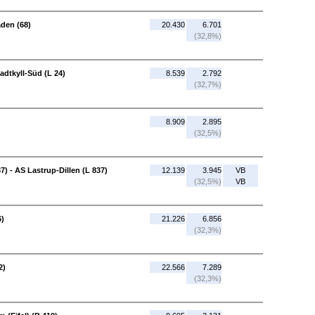
den (68)
20.430
6.701
(32,8%)
adtkyll-Süd (L 24)
8.539
2.792
(32,7%)
8.909
2.895
(32,5%)
 - AS Lastrup-Dillen (L 837)
12.139
3.945
VB
(32,5%)
VB
6)
21.226
6.856
(32,3%)
2)
22.566
7.289
(32,3%)