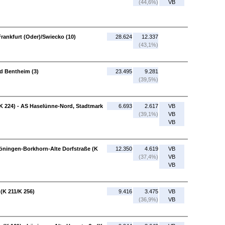
(44,6%)
VB
Frankfurt (Oder)/Swiecko (10)
28.624
12.337
(43,1%)
d Bentheim (3)
23.495
9.281
(39,5%)
/K 224) - AS Haselünne-Nord, Stadtmark
6.693
2.617
VB
(39,1%)
VB
VB
Löningen-Borkhorn-Alte Dorfstraße (K
12.350
4.619
VB
(37,4%)
VB
VB
(K 211/K 256)
9.416
3.475
VB
(36,9%)
VB