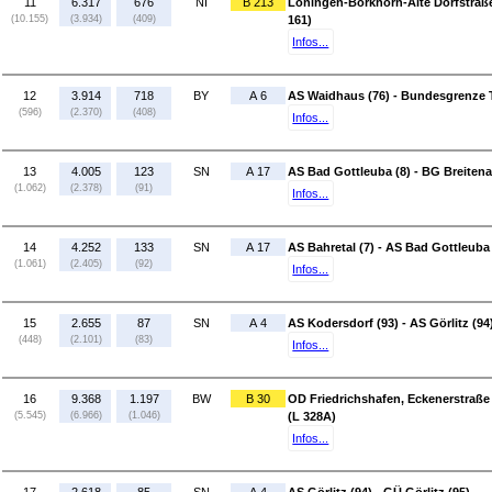
11
6.317
676
NI
B 213
Löningen-Borkhorn-Alte Dorfstraße
(10.155)
(3.934)
(409)
161)
Infos...
12
3.914
718
BY
A 6
AS Waidhaus (76) - Bundesgrenze 
(596)
(2.370)
(408)
Infos...
13
4.005
123
SN
A 17
AS Bad Gottleuba (8) - BG Breiten
(1.062)
(2.378)
(91)
Infos...
14
4.252
133
SN
A 17
AS Bahretal (7) - AS Bad Gottleuba 
(1.061)
(2.405)
(92)
Infos...
15
2.655
87
SN
A 4
AS Kodersdorf (93) - AS Görlitz (94
(448)
(2.101)
(83)
Infos...
16
9.368
1.197
BW
B 30
OD Friedrichshafen, Eckenerstraß
(5.545)
(6.966)
(1.046)
(L 328A)
Infos...