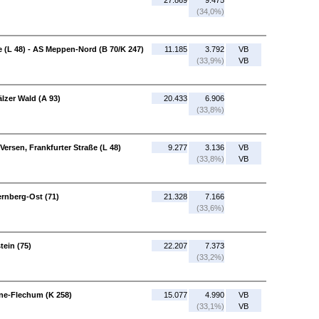
27.869
9.475
(34,0%)
ße (L 48) - AS Meppen-Nord (B 70/K 247)
11.185
3.792
VB
(33,9%)
VB
lzer Wald (A 93)
20.433
6.906
(33,8%)
ersen, Frankfurter Straße (L 48)
9.277
3.136
VB
(33,8%)
VB
ernberg-Ost (71)
21.328
7.166
(33,6%)
tein (75)
22.207
7.373
(33,2%)
nne-Flechum (K 258)
15.077
4.990
VB
(33,1%)
VB