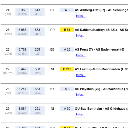
24
3.360
613
BY
A 6
AS Amberg-Ost (67) - AS Schmidga
(587)
(2.303)
(401)
Infos...
25
6.958
583
RP
B 51
AS Dahlem/Stadtkyll (B 421) - AS St
(6.599)
(4.570)
(417)
Infos...
26
6.782
205
BB
A 15
AS Forst (7) - AS Bademeusel (8)
(1.053)
(2.483)
(115)
Infos...
27
5.442
568
NI
B 213
AS Lastrup-Groß-Roscharden (L 837)
(10.157)
(3.070)
(302)
Infos...
28
3.244
583
BY
A 6
AS Pleystein (75) - AS Waidhaus (7
(595)
(2.267)
(394)
Infos...
29
3.084
291
NI
A 30
GÜ Bad Bentheim - AS Gildehaus (
(1.264)
(2.228)
(236)
Infos...