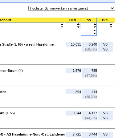
schnitt
DTV
SV
BPL
Straße (L 65) - westl. Haselünne,
10.631
6.240
VB
(58,7%)
VB
men-Strom (4)
1.576
755
(47,9%)
Hafen
894
414
(46,3%)
ke (L 55)
9.344
4.177
VB
(44,7%)
VB
54) - AS Haselnünne-Nord-Ost, Lähdener
7.721
3.444
VB