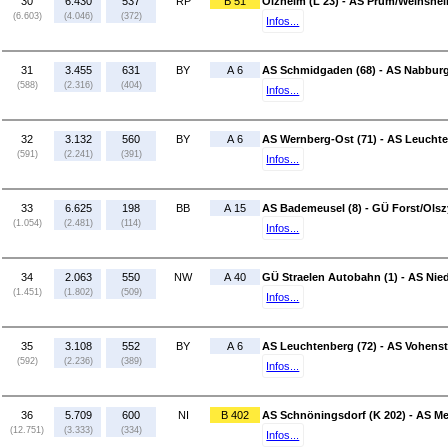
30
6.430
537
RP
B 51
Olzheim (L 23) - AS Prüm/Weinsheim
(6.603)
(4.046)
(372)
Infos...
31
3.455
631
BY
A 6
AS Schmidgaden (68) - AS Nabburg
(588)
(2.316)
(404)
Infos...
32
3.132
560
BY
A 6
AS Wernberg-Ost (71) - AS Leuchte
(591)
(2.241)
(391)
Infos...
33
6.625
198
BB
A 15
AS Bademeusel (8) - GÜ Forst/Olsz
(1.054)
(2.481)
(114)
Infos...
34
2.063
550
NW
A 40
GÜ Straelen Autobahn (1) - AS Nied
(1.451)
(1.802)
(509)
Infos...
35
3.108
552
BY
A 6
AS Leuchtenberg (72) - AS Vohenst
(592)
(2.236)
(389)
Infos...
36
5.709
600
NI
B 402
AS Schnöningsdorf (K 202) - AS M
(12.751)
(3.333)
(334)
Infos...