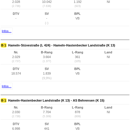
2.028
10.042
1.192
NI
(2.736)
(7.638)
(923)
DTV
SV
BPL
-
-
VB
(-)
Infos...
B 1
Hameln-Stüvestraße (L 424) - Hameln-Hastenbecker Landstraße (K 13)
Nr.
B-Rang
L-Rang
Land
2.029
3.664
361
NI
(2.737)
(1.377)
(105)
DTV
SV
BPL
18.574
1.839
VB
(9,9%)
Infos...
B 1
Hameln-Hastenbecker Landstraße (K 13) - AS Behrensen (K 15)
Nr.
B-Rang
L-Rang
Land
2.030
7.704
878
NI
(2.738)
(5.309)
(609)
DTV
SV
BPL
6.998
441
VB