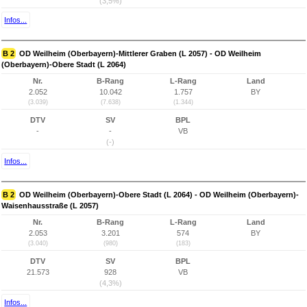
(3,5%)
Infos...
B 2
OD Weilheim (Oberbayern)-Mittlerer Graben (L 2057) - OD Weilheim
(Oberbayern)-Obere Stadt (L 2064)
Nr.
B-Rang
L-Rang
Land
2.052
10.042
1.757
BY
(3.039)
(7.638)
(1.344)
DTV
SV
BPL
-
-
VB
(-)
Infos...
B 2
OD Weilheim (Oberbayern)-Obere Stadt (L 2064) - OD Weilheim (Oberbayern)-
Waisenhausstraße (L 2057)
Nr.
B-Rang
L-Rang
Land
2.053
3.201
574
BY
(3.040)
(980)
(183)
DTV
SV
BPL
21.573
928
VB
(4,3%)
Infos...