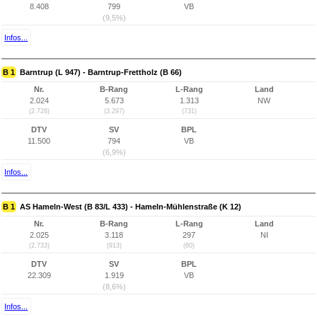
8.408
799
VB
(9,5%)
Infos...
B 1
Barntrup (L 947) - Barntrup-Frettholz (B 66)
Nr.
B-Rang
L-Rang
Land
2.024
5.673
1.313
NW
(2.728)
(3.297)
(731)
DTV
SV
BPL
11.500
794
VB
(6,9%)
Infos...
B 1
AS Hameln-West (B 83/L 433) - Hameln-Mühlenstraße (K 12)
Nr.
B-Rang
L-Rang
Land
2.025
3.118
297
NI
(2.733)
(913)
(60)
DTV
SV
BPL
22.309
1.919
VB
(8,6%)
Infos...