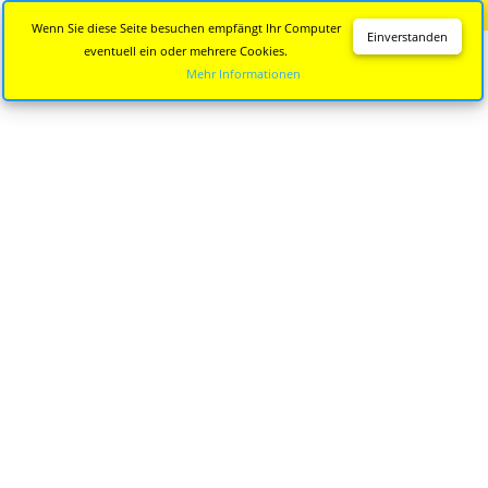
Diese Seite wird nicht mehr aktualisiert.
Zur neuen Seite
Wenn Sie diese Seite besuchen empfängt Ihr Computer
Einverstanden
eventuell ein oder mehrere Cookies.
Mehr Informationen