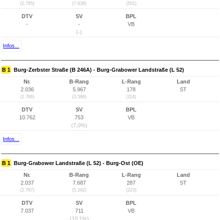
(2.785)
(7.638)
(501)
DTV
SV
BPL
-
-
VB
(-)
Infos...
B 1
Burg-Zerbster Straße (B 246A) - Burg-Grabower Landstraße (L 52)
Nr.
B-Rang
L-Rang
Land
2.036
5.967
178
ST
(2.786)
(3.586)
(114)
DTV
SV
BPL
10.762
753
VB
(7,0%)
Infos...
B 1
Burg-Grabower Landstraße (L 52) - Burg-Ost (OE)
Nr.
B-Rang
L-Rang
Land
2.037
7.687
287
ST
(2.787)
(5.292)
(223)
DTV
SV
BPL
7.037
711
VB
(10,1%)