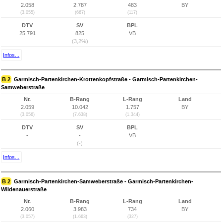
2.058
2.787
483
BY
(3.055)
(667)
(117)
DTV
SV
BPL
25.791
825
VB
(3,2%)
Infos...
B 2
Garmisch-Partenkirchen-Krottenkopfstraße - Garmisch-Partenkirchen-
Samweberstraße
Nr.
B-Rang
L-Rang
Land
2.059
10.042
1.757
BY
(3.056)
(7.638)
(1.344)
DTV
SV
BPL
-
-
VB
(-)
Infos...
B 2
Garmisch-Partenkirchen-Samweberstraße - Garmisch-Partenkirchen-
Wildenauerstraße
Nr.
B-Rang
L-Rang
Land
2.060
3.983
734
BY
(3.057)
(1.663)
(327)