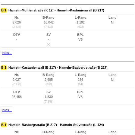
B 1
Hameln-Mühlenstraße (K 12) - Hameln-Kastanienwall (B 217)
Nr.
B-Rang
L-Rang
Land
2.026
10.042
1.192
NI
(2.734)
(7.638)
(923)
DTV
SV
BPL
-
-
VB
(-)
Infos...
B 1
Hameln-Kastanienwall (B 217) - Hameln-Basbergstraße (B 217)
Nr.
B-Rang
L-Rang
Land
2.027
2.985
286
NI
(2.735)
(808)
(54)
DTV
SV
BPL
23.458
1.830
VB
(7,8%)
Infos...
B 1
Hameln-Basbergstraße (B 217) - Hameln-Stüvestraße (L 424)
Nr.
B-Rang
L-Rang
Land