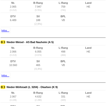
Nr.
B-Rang
L-Rang
Land
2.065
7.947
759
HE
(3.212)
(5.551)
(741)
DTV
SV
BPL
6.489
188
VB
(2,9%)
Infos...
B 3
Nieder-Weisel - AS Bad Nauheim (A 5)
Nr.
B-Rang
L-Rang
Land
2.066
6.055
498
HE
(3.213)
(3.674)
(484)
DTV
SV
BPL
10.560
465
VB
(4,4%)
Infos...
B 3
Nieder-Wöllstadt (L 3204) - Okarben (K 9)
Nr.
B-Rang
L-Rang
Land
2.067
4.632
331
HE
(3.226)
(2.280)
(320)