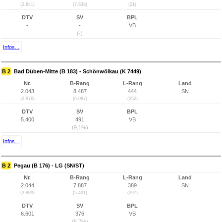
(2.841)
(7.638)
(21)
DTV
SV
BPL
-
-
VB
(-)
Infos...
B 2
Bad Düben-Mitte (B 183) - Schönwölkau (K 7449)
Nr.
B-Rang
L-Rang
Land
2.043
8.487
444
SN
(2.876)
(6.087)
(352)
DTV
SV
BPL
5.400
491
VB
(9,1%)
Infos...
B 2
Pegau (B 176) - LG (SN/ST)
Nr.
B-Rang
L-Rang
Land
2.044
7.887
389
SN
(2.889)
(5.491)
(297)
DTV
SV
BPL
6.601
376
VB
(5,7%)