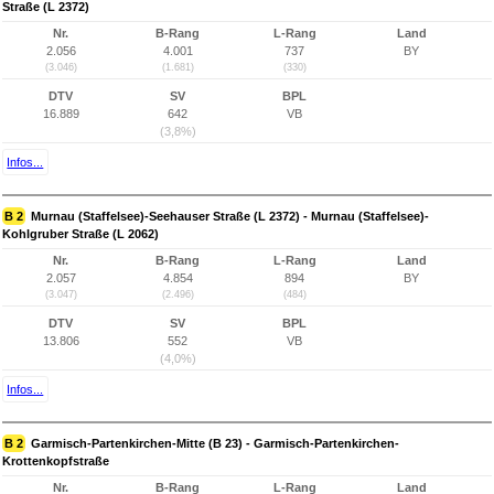
Straße (L 2372)
Nr.
B-Rang
L-Rang
Land
2.056
4.001
737
BY
(3.046)
(1.681)
(330)
DTV
SV
BPL
16.889
642
VB
(3,8%)
Infos...
B 2
Murnau (Staffelsee)-Seehauser Straße (L 2372) - Murnau (Staffelsee)-
Kohlgruber Straße (L 2062)
Nr.
B-Rang
L-Rang
Land
2.057
4.854
894
BY
(3.047)
(2.496)
(484)
DTV
SV
BPL
13.806
552
VB
(4,0%)
Infos...
B 2
Garmisch-Partenkirchen-Mitte (B 23) - Garmisch-Partenkirchen-
Krottenkopfstraße
Nr.
B-Rang
L-Rang
Land