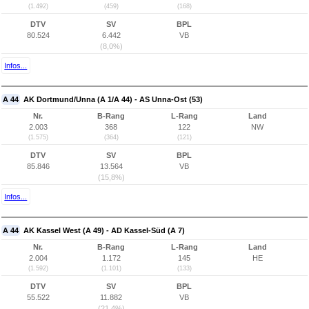
(1.492)
(459)
(168)
DTV
SV
BPL
80.524
6.442
VB
(8,0%)
Infos...
A 44
AK Dortmund/Unna (A 1/A 44) - AS Unna-Ost (53)
Nr.
B-Rang
L-Rang
Land
2.003
368
122
NW
(1.575)
(364)
(121)
DTV
SV
BPL
85.846
13.564
VB
(15,8%)
Infos...
A 44
AK Kassel West (A 49) - AD Kassel-Süd (A 7)
Nr.
B-Rang
L-Rang
Land
2.004
1.172
145
HE
(1.592)
(1.101)
(133)
DTV
SV
BPL
55.522
11.882
VB
(21,4%)