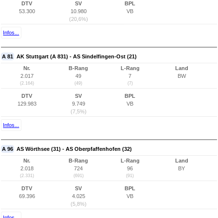
DTV
SV
BPL
53.300
10.980
VB
(20,6%)
Infos...
A 81
AK Stuttgart (A 831) - AS Sindelfingen-Ost (21)
Nr.
B-Rang
L-Rang
Land
2.017
49
7
BW
(2.164)
(49)
(7)
DTV
SV
BPL
129.983
9.749
VB
(7,5%)
Infos...
A 96
AS Wörthsee (31) - AS Oberpfaffenhofen (32)
Nr.
B-Rang
L-Rang
Land
2.018
724
96
BY
(2.331)
(691)
(91)
DTV
SV
BPL
69.396
4.025
VB
(5,8%)
Infos...