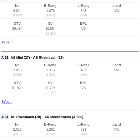
Nr.
B-Rang
L-Rang
Land
2.014
1.076
345
NW
(1.879)
(1.012)
(334)
DTV
SV
BPL
58.454
10.054
VB
(17,2%)
Infos...
A 61
AS Miel (27) - AS Rheinbach (28)
Nr.
B-Rang
L-Rang
Land
2.015
1.316
407
NW
(1.880)
(1.227)
(390)
DTV
SV
BPL
51.970
11.797
VB
(22,7%)
Infos...
A 61
AS Rheinbach (28) - AK Meckenheim (A 565)
Nr.
B-Rang
L-Rang
Land
2.016
1.261
391
NW
(1.881)
(1.180)
(375)