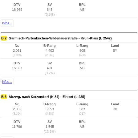
DTV
SV
BPL
16.969
645
VB
(3,8%)
Infos...
B 2
Garmisch-Partenkirchen-Wildenauerstraße - Krün-Klais (L 2542)
Nr.
B-Rang
L-Rang
Land
2.061
4.403
808
BY
(3.058)
(2.060)
(400)
DTV
SV
BPL
15.337
491
VB
(3,2%)
Infos...
B 3
Abzwg. nach Ketzendorf (K 84) - Elstorf (L 235)
Nr.
B-Rang
L-Rang
Land
2.062
5.553
583
NI
(3.104)
(3.180)
(317)
DTV
SV
BPL
11.796
1.545
VB
(13,1%)