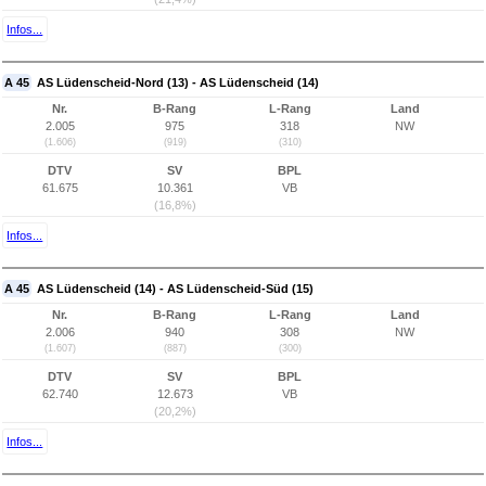
Infos...
A 45
AS Lüdenscheid-Nord (13) - AS Lüdenscheid (14)
Nr.
B-Rang
L-Rang
Land
2.005
975
318
NW
(1.606)
(919)
(310)
DTV
SV
BPL
61.675
10.361
VB
(16,8%)
Infos...
A 45
AS Lüdenscheid (14) - AS Lüdenscheid-Süd (15)
Nr.
B-Rang
L-Rang
Land
2.006
940
308
NW
(1.607)
(887)
(300)
DTV
SV
BPL
62.740
12.673
VB
(20,2%)
Infos...