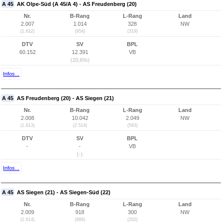
A 45
AK Olpe-Süd (A 45/A 4) - AS Freudenberg (20)
Nr.
B-Rang
L-Rang
Land
2.007
1.014
328
NW
(1.612)
(954)
(319)
DTV
SV
BPL
60.152
12.391
VB
(20,6%)
Infos...
A 45
AS Freudenberg (20) - AS Siegen (21)
Nr.
B-Rang
L-Rang
Land
2.008
10.042
2.049
NW
(1.613)
(2.514)
(593)
DTV
SV
BPL
-
-
VB
(-)
Infos...
A 45
AS Siegen (21) - AS Siegen-Süd (22)
Nr.
B-Rang
L-Rang
Land
2.009
918
300
NW
(1.614)
(866)
(292)