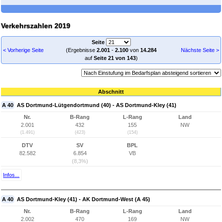
Verkehrszahlen 2019
Seite
< Vorherige Seite
(Ergebnisse
2.001
-
2.100
von
14.284
Nächste Seite >
auf
Seite 21 von 143
)
Abschnitt
A 40
AS Dortmund-Lütgendortmund (40) - AS Dortmund-Kley (41)
Nr.
B-Rang
L-Rang
Land
2.001
432
155
NW
(1.491)
(423)
(154)
DTV
SV
BPL
82.582
6.854
VB
(8,3%)
Infos...
A 40
AS Dortmund-Kley (41) - AK Dortmund-West (A 45)
Nr.
B-Rang
L-Rang
Land
2.002
470
169
NW