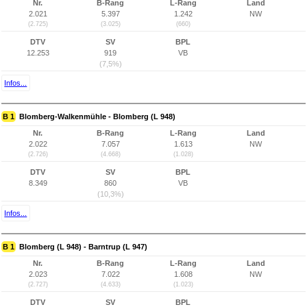
Nr.
B-Rang
L-Rang
Land
2.021
5.397
1.242
NW
(2.725)
(3.025)
(660)
DTV
SV
BPL
12.253
919
VB
(7,5%)
Infos...
B 1
Blomberg-Walkenmühle - Blomberg (L 948)
Nr.
B-Rang
L-Rang
Land
2.022
7.057
1.613
NW
(2.726)
(4.668)
(1.028)
DTV
SV
BPL
8.349
860
VB
(10,3%)
Infos...
B 1
Blomberg (L 948) - Barntrup (L 947)
Nr.
B-Rang
L-Rang
Land
2.023
7.022
1.608
NW
(2.727)
(4.633)
(1.023)
DTV
SV
BPL