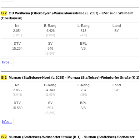
B 2
OD Weilheim (Oberbayern)-Waisenhausstraße (L 2057) - KVP südl. Weilheim
(Oberbayern)
Nr.
B-Rang
L-Rang
Land
2.054
4.426
813
BY
(3.041)
(2.083)
(405)
DTV
SV
BPL
15.234
548
VB
(3,6%)
Infos...
B 2
Murnau (Staffelsee)-Nord (L 2038) - Murnau (Staffelsee)-Weindorfer Straße (K 1)
Nr.
B-Rang
L-Rang
Land
2.055
4.340
794
BY
(3.045)
(1.997)
(386)
DTV
SV
BPL
15.559
591
VB
(3,8%)
Infos...
B 2
Murnau (Staffelsee)-Weindorfer Straße (K 1) - Murnau (Staffelsee)-Seehauser