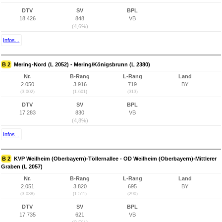
DTV
SV
BPL
18.426
848
VB
(4,6%)
Infos...
B 2
Mering-Nord (L 2052) - Mering/Königsbrunn (L 2380)
Nr.
B-Rang
L-Rang
Land
2.050
3.916
719
BY
(3.002)
(1.601)
(313)
DTV
SV
BPL
17.283
830
VB
(4,8%)
Infos...
B 2
KVP Weilheim (Oberbayern)-Töllernallee - OD Weilheim (Oberbayern)-Mittlerer
Graben (L 2057)
Nr.
B-Rang
L-Rang
Land
2.051
3.820
695
BY
(3.038)
(1.511)
(290)
DTV
SV
BPL
17.735
621
VB