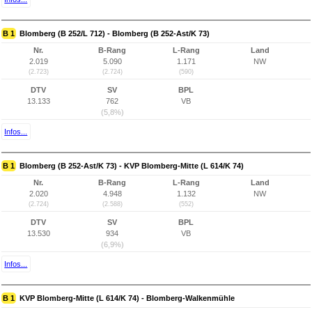
B 1
Blomberg (B 252/L 712) - Blomberg (B 252-Ast/K 73)
Nr.
B-Rang
L-Rang
Land
2.019
5.090
1.171
NW
(2.723)
(2.724)
(590)
DTV
SV
BPL
13.133
762
VB
(5,8%)
Infos...
B 1
Blomberg (B 252-Ast/K 73) - KVP Blomberg-Mitte (L 614/K 74)
Nr.
B-Rang
L-Rang
Land
2.020
4.948
1.132
NW
(2.724)
(2.588)
(552)
DTV
SV
BPL
13.530
934
VB
(6,9%)
Infos...
B 1
KVP Blomberg-Mitte (L 614/K 74) - Blomberg-Walkenmühle