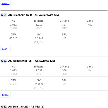
Infos...
A 61
AK Bliesheim (A 1) - AS Weilerswist (25)
Nr.
B-Rang
L-Rang
Land
2.012
1.012
327
NW
(1.877)
(952)
(318)
DTV
SV
BPL
60.215
12.946
VB
(21,5%)
Infos...
A 61
AS Weilerswist (25) - AS Swisttal (26)
Nr.
B-Rang
L-Rang
Land
2.013
1.037
336
NW
(1.878)
(975)
(325)
DTV
SV
BPL
59.715
11.883
VB
(19,9%)
Infos...
A 61
AS Swisttal (26) - AS Miel (27)