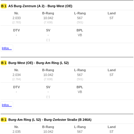
B 1
AS Burg-Zentrum (A 2) - Burg-West (OE)
Nr.
B-Rang
L-Rang
Land
2.033
10.042
567
ST
(2.783)
(7.638)
(501)
DTV
SV
BPL
-
-
VB
(-)
Infos...
B 1
Burg-West (OE) - Burg-Am Ring (L 52)
Nr.
B-Rang
L-Rang
Land
2.034
10.042
567
ST
(2.784)
(7.638)
(501)
DTV
SV
BPL
-
-
VB
(-)
Infos...
B 1
Burg-Am Ring (L 52) - Burg-Zerbster Straße (B 246A)
Nr.
B-Rang
L-Rang
Land
2.035
10.042
567
ST