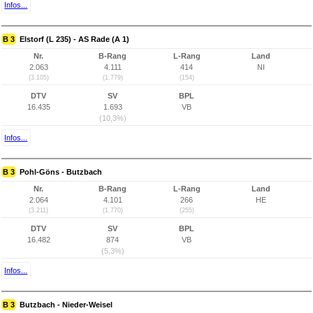
Infos...
B 3
Elstorf (L 235) - AS Rade (A 1)
Nr.
B-Rang
L-Rang
Land
2.063
4.111
414
NI
(3.105)
(1.779)
(154)
DTV
SV
BPL
16.435
1.693
VB
(10,3%)
Infos...
B 3
Pohl-Göns - Butzbach
Nr.
B-Rang
L-Rang
Land
2.064
4.101
266
HE
(3.211)
(1.770)
(255)
DTV
SV
BPL
16.482
874
VB
(5,3%)
Infos...
B 3
Butzbach - Nieder-Weisel