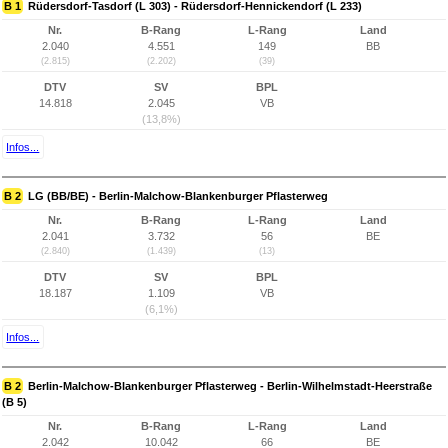
B 1
Rüdersdorf-Tasdorf (L 303) - Rüdersdorf-Hennickendorf (L 233)
Nr.
B-Rang
L-Rang
Land
2.040
4.551
149
BB
(2.815)
(2.202)
(39)
DTV
SV
BPL
14.818
2.045
VB
(13,8%)
Infos...
B 2
LG (BB/BE) - Berlin-Malchow-Blankenburger Pflasterweg
Nr.
B-Rang
L-Rang
Land
2.041
3.732
56
BE
(2.840)
(1.439)
(13)
DTV
SV
BPL
18.187
1.109
VB
(6,1%)
Infos...
B 2
Berlin-Malchow-Blankenburger Pflasterweg - Berlin-Wilhelmstadt-Heerstraße
(B 5)
Nr.
B-Rang
L-Rang
Land
2.042
10.042
66
BE