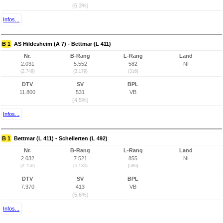
(6,3%)
Infos...
B 1
AS Hildesheim (A 7) - Bettmar (L 411)
Nr.
B-Rang
L-Rang
Land
2.031
5.552
582
NI
(2.749)
(3.179)
(316)
DTV
SV
BPL
11.800
531
VB
(4,5%)
Infos...
B 1
Bettmar (L 411) - Schellerten (L 492)
Nr.
B-Rang
L-Rang
Land
2.032
7.521
855
NI
(2.750)
(5.130)
(586)
DTV
SV
BPL
7.370
413
VB
(5,6%)
Infos...