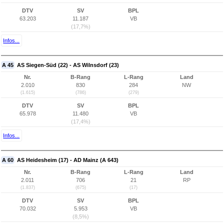
DTV
SV
BPL
63.203
11.187
VB
(17,7%)
Infos...
A 45
AS Siegen-Süd (22) - AS Wilnsdorf (23)
Nr.
B-Rang
L-Rang
Land
2.010
830
284
NW
(1.615)
(786)
(279)
DTV
SV
BPL
65.978
11.480
VB
(17,4%)
Infos...
A 60
AS Heidesheim (17) - AD Mainz (A 643)
Nr.
B-Rang
L-Rang
Land
2.011
706
21
RP
(1.837)
(675)
(17)
DTV
SV
BPL
70.032
5.953
VB
(8,5%)