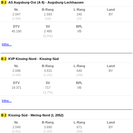
B 2
AS Augsburg-Ost (A 8) - Augsburg-Lechhausen
Nr.
B-Rang
L-Rang
Land
2.047
1.593
240
BY
(2.998)
(144)
(15)
DTV
SV
BPL
45.190
2.485
VB
(5,5%)
Infos...
B 2
KVP Kissing-Nord - Kissing-Süd
Nr.
B-Rang
L-Rang
Land
2.048
3.531
640
BY
(3.000)
(1.252)
(238)
DTV
SV
BPL
19.371
717
VB
(3,7%)
Infos...
B 2
Kissing-Süd - Mering-Nord (L 2052)
Nr.
B-Rang
L-Rang
Land
2.049
3.690
671
BY
(3.001)
(1.400)
(268)