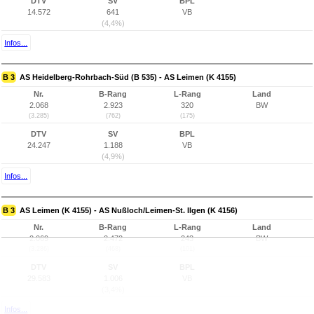
DTV
SV
BPL
14.572
641
VB
(4,4%)
Infos...
B 3
AS Heidelberg-Rohrbach-Süd (B 535) - AS Leimen (K 4155)
Nr.
B-Rang
L-Rang
Land
2.068
2.923
320
BW
(3.285)
(762)
(175)
DTV
SV
BPL
24.247
1.188
VB
(4,9%)
Infos...
B 3
AS Leimen (K 4155) - AS Nußloch/Leimen-St. Ilgen (K 4156)
Nr.
B-Rang
L-Rang
Land
2.069
2.472
243
BW
(3.286)
(468)
(101)
DTV
SV
BPL
29.583
1.006
VB
(3,4%)
Infos...