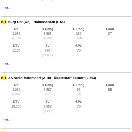
Infos...
B 1
Burg-Ost (OE) - Hohenseeden (L 54)
Nr.
B-Rang
L-Rang
Land
2.038
8.585
389
ST
(2.788)
(6.185)
(324)
DTV
SV
BPL
5.185
570
VB
(11,0%)
Infos...
B 1
AS Berlin-Hellersdorf (A 10) - Rüdersdorf-Tasdorf (L 303)
Nr.
B-Rang
L-Rang
Land
2.039
2.587
99
BB
(2.814)
(532)
(11)
DTV
SV
BPL
28.265
2.657
VB
(9,4%)
Infos...