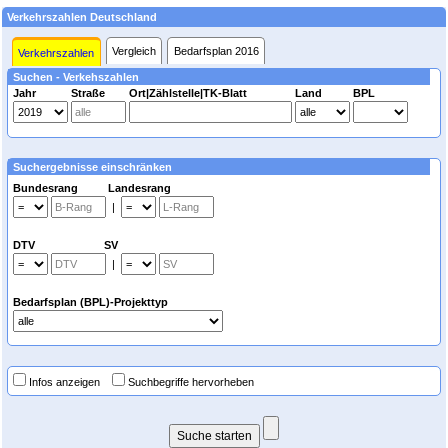
Verkehrszahlen Deutschland
Vergleich
Bedarfsplan 2016
Verkehrszahlen
Suchen - Verkehszahlen
Jahr
Straße
Ort|Zählstelle|TK-Blatt
Land
BPL
Suchergebnisse einschränken
Bundesrang Landesrang
|
DTV SV
|
Bedarfsplan (BPL)-Projekttyp
Infos anzeigen
Suchbegriffe hervorheben