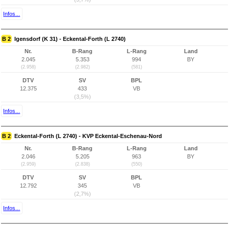
Infos...
B 2
Igensdorf (K 31) - Eckental-Forth (L 2740)
Nr.
B-Rang
L-Rang
Land
2.045
5.353
994
BY
(2.958)
(2.982)
(581)
DTV
SV
BPL
12.375
433
VB
(3,5%)
Infos...
B 2
Eckental-Forth (L 2740) - KVP Eckental-Eschenau-Nord
Nr.
B-Rang
L-Rang
Land
2.046
5.205
963
BY
(2.959)
(2.838)
(550)
DTV
SV
BPL
12.792
345
VB
(2,7%)
Infos...